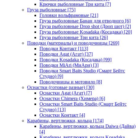
Крючки рыболовные Три кита
[7]
Груза рыболовные
[75]
Головки вольфрамовые
[21]
Груза рыболовные Банан для отводного
[6]
Груза рыболовные Drop shot (Дроп шот)
[2]
Груза рыболовные Kosadaka (Косадака)
[20]
Груза рыболовные Три кита
[26]
Поводки (материалы) и поводочницы
[269]
Поводки Контакт
[113]
Поводки Agat (Агат)
[37]
Поводки Kosadaka (Косадака)
[99]
Поводки MiAri (МиАри)
[3]
Поводки Smart Baits Studio (Смарт Бейтс
Студио)
[9]
Поводочницы и мотовило
[8]
Оснастки (готовые разные)
[30]
Оснастки Agat (Агат)
[7]
Оснастки Chimera (Химера)
[6]
Оснастки Smart Baits Studio (Смарт Бейтс
Студио)
[13]
Оснастки Контакт
[4]
Карабины, вертлюжки, кольца
[174]
Карабины, вертлюжки, кольца Daiwa (Дайва)
[4]
Карабины, вертлюжки, кольца Kosadaka