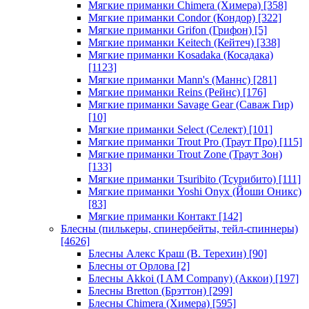
Мягкие приманки Chimera (Химера)
[358]
Мягкие приманки Condor (Кондор)
[322]
Мягкие приманки Grifon (Грифон)
[5]
Мягкие приманки Keitech (Кейтеч)
[338]
Мягкие приманки Kosadaka (Косадака)
[1123]
Мягкие приманки Mann's (Маннс)
[281]
Мягкие приманки Reins (Рейнс)
[176]
Мягкие приманки Savage Gear (Саваж Гир)
[10]
Мягкие приманки Select (Селект)
[101]
Мягкие приманки Trout Pro (Траут Про)
[115]
Мягкие приманки Trout Zone (Траут Зон)
[133]
Мягкие приманки Tsuribito (Тсурибито)
[111]
Мягкие приманки Yoshi Onyx (Йоши Оникс)
[83]
Мягкие приманки Контакт
[142]
Блесны (пилькеры, спинербейты, тейл-спиннеры)
[4626]
Блесны Алекс Краш (В. Терехин)
[90]
Блесны от Орлова
[2]
Блесны Akkoi (I AM Company) (Аккои)
[197]
Блесны Bretton (Брэттон)
[299]
Блесны Chimera (Химера)
[595]