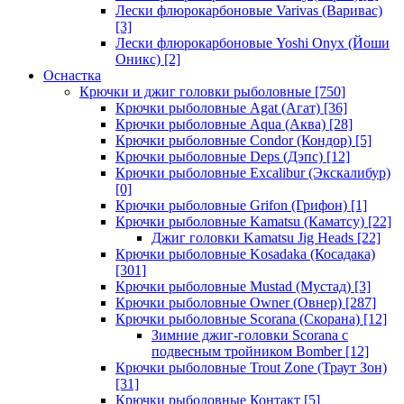
Лески флюрокарбоновые Varivas (Варивас)
[3]
Лески флюрокарбоновые Yoshi Onyx (Йоши
Оникс)
[2]
Оснастка
Крючки и джиг головки рыболовные
[750]
Крючки рыболовные Agat (Агат)
[36]
Крючки рыболовные Aqua (Аква)
[28]
Крючки рыболовные Condor (Кондор)
[5]
Крючки рыболовные Deps (Дэпс)
[12]
Крючки рыболовные Excalibur (Экскалибур)
[0]
Крючки рыболовные Grifon (Грифон)
[1]
Крючки рыболовные Kamatsu (Каматсу)
[22]
Джиг головки Kamatsu Jig Heads
[22]
Крючки рыболовные Kosadaka (Косадака)
[301]
Крючки рыболовные Mustad (Мустад)
[3]
Крючки рыболовные Owner (Овнер)
[287]
Крючки рыболовные Scorana (Скорана)
[12]
Зимние джиг-головки Scorana с
подвесным тройником Bomber
[12]
Крючки рыболовные Trout Zone (Траут Зон)
[31]
Крючки рыболовные Контакт
[5]