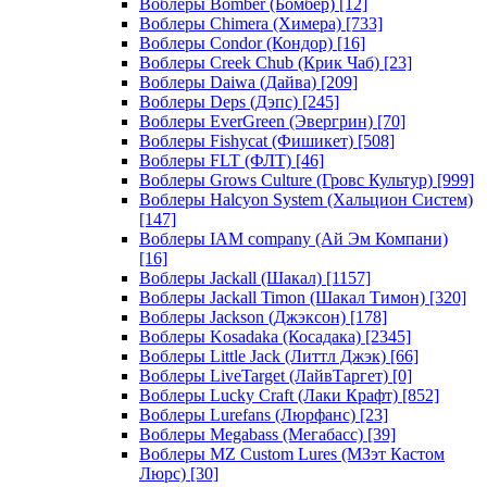
Воблеры Bomber (Бомбер)
[12]
Воблеры Chimera (Химера)
[733]
Воблеры Condor (Кондор)
[16]
Воблеры Creek Chub (Крик Чаб)
[23]
Воблеры Daiwa (Дайва)
[209]
Воблеры Deps (Дэпс)
[245]
Воблеры EverGreen (Эвергрин)
[70]
Воблеры Fishycat (Фишикет)
[508]
Воблеры FLT (ФЛТ)
[46]
Воблеры Grows Culture (Гровс Культур)
[999]
Воблеры Halcyon System (Хальцион Систем)
[147]
Воблеры IAM company (Ай Эм Компани)
[16]
Воблеры Jackall (Шакал)
[1157]
Воблеры Jackall Timon (Шакал Тимон)
[320]
Воблеры Jackson (Джэксон)
[178]
Воблеры Kosadaka (Косадака)
[2345]
Воблеры Little Jack (Литтл Джэк)
[66]
Воблеры LiveTarget (ЛайвТаргет)
[0]
Воблеры Lucky Craft (Лаки Крафт)
[852]
Воблеры Lurefans (Люрфанс)
[23]
Воблеры Megabass (Мегабасс)
[39]
Воблеры MZ Custom Lures (МЗэт Кастом
Люрс)
[30]