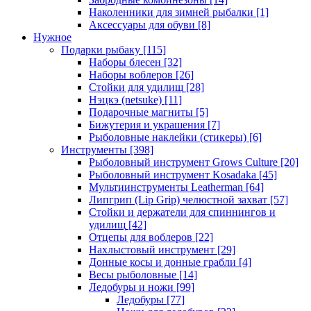
Наколенники для зимней рыбалки
[1]
Аксессуары для обуви
[8]
Нужное
Подарки рыбаку
[115]
Наборы блесен
[32]
Наборы воблеров
[26]
Стойки для удилищ
[28]
Нэцкэ (netsuke)
[11]
Подарочные магниты
[5]
Бижутерия и украшения
[7]
Рыболовные наклейки (стикеры)
[6]
Инструменты
[398]
Рыболовный инструмент Grows Culture
[20]
Рыболовный инструмент Kosadaka
[45]
Мультиинструменты Leatherman
[64]
Липгрип (Lip Grip) челюстной захват
[57]
Стойки и держатели для спиннингов и
удилищ
[42]
Отцепы для воблеров
[22]
Нахлыстовый инструмент
[29]
Донные косы и донные грабли
[4]
Весы рыболовные
[14]
Ледобуры и ножи
[99]
Ледобуры
[77]