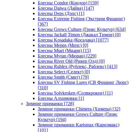
Блесны Condor (Кондор)
[159]
Блесны Daiwa (Дайва)
[147]
Блесны Deps (Дэпс)
[1]
Блесны Extreme Fishing (Экстрим Фишинг)
[367]
Блесны Grows Culture (Гровс Культур)
[634]
Блесны Jackall Timon (Джакал Тимон)
[0]
Блесны Kosadaka (Косадака)
[1077]
Блесны Mepps (Мепс)
[0]
Блесны Miari (Миари)
[15]
Блесны Myran (Мюран)
[229]
Блесны River Old (Ривер Олд)
[0]
Блесны Rublex (Рублекс, Раблекс)
[413]
Блесны Select (Селект)
[0]
Блесны Smith (Смит)
[79]
Блесны SV Fishing Lures (СВ Фишинг Люрс)
[310]
Блесны Solvkroken (Солвкрокен)
[11]
Блесны Алхимовки
[1]
Зимние приманки
[728]
Зимние приманки Chimera (Химера)
[32]
Зимние приманки Grows Culture (Гровс
Культур)
[194]
Зимние приманки Karismax (Каризмакс)
[101]