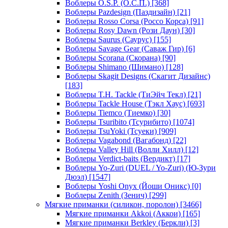
Воблеры O.S.P. (О.С.П.)
[368]
Воблеры Pazdesign (Паздизайн)
[21]
Воблеры Rosso Corsa (Россо Корса)
[91]
Воблеры Rosy Dawn (Рози Даун)
[30]
Воблеры Saurus (Саурус)
[155]
Воблеры Savage Gear (Саваж Гир)
[6]
Воблеры Scorana (Скорана)
[90]
Воблеры Shimano (Шимано)
[128]
Воблеры Skagit Designs (Скагит Дизайнс)
[183]
Воблеры T.H. Tackle (ТиЭйч Текл)
[21]
Воблеры Tackle House (Тэкл Хаус)
[693]
Воблеры Tiemco (Тиемко)
[30]
Воблеры Tsuribito (Тсурибито)
[1074]
Воблеры TsuYoki (Тсуеки)
[909]
Воблеры Vagabond (Вагабонд)
[22]
Воблеры Valley Hill (Волли Хилл)
[12]
Воблеры Verdict-baits (Вердикт)
[17]
Воблеры Yo-Zuri (DUEL / Yo-Zuri) (Ю-Зури
Дюэл)
[1547]
Воблеры Yoshi Onyx (Йоши Оникс)
[0]
Воблеры Zenith (Зенич)
[299]
Мягкие приманки (силикон, поролон)
[3466]
Мягкие приманки Akkoi (Аккои)
[165]
Мягкие приманки Berkley (Беркли)
[3]