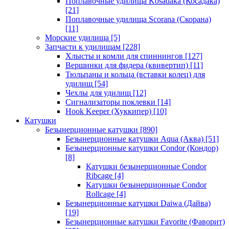
Поплавочные удилища Kosadaka (Косадака)
[21]
Поплавочные удилища Scorana (Скорана)
[11]
Морские удилища
[5]
Запчасти к удилищам
[228]
Хлысты и комли для спиннингов
[127]
Вершинки для фидера (квивертип)
[11]
Тюльпаны и кольца (вставки колец) для
удилищ
[54]
Чехлы для удилищ
[12]
Сигнализаторы поклевки
[14]
Hook Keeper (Хуккипер)
[10]
Катушки
Безынерционные катушки
[890]
Безынерционные катушки Aqua (Аква)
[51]
Безынерционные катушки Condor (Кондор)
[8]
Катушки безынерционные Condor
Ribcage
[4]
Катушки безынерционные Condor
Rollcage
[4]
Безынерционные катушки Daiwa (Дайва)
[19]
Безынерционные катушки Favorite (Фаворит)