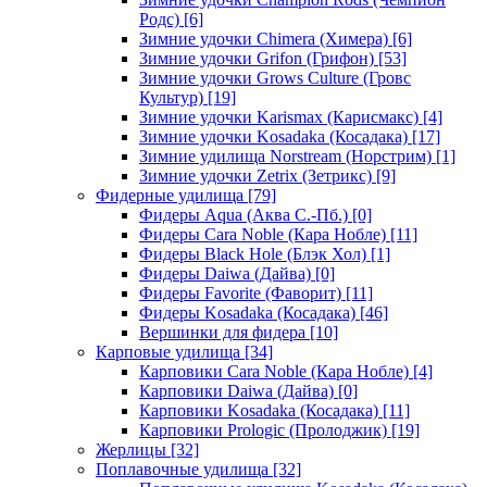
Родс)
[6]
Зимние удочки Chimera (Химера)
[6]
Зимние удочки Grifon (Грифон)
[53]
Зимние удочки Grows Culture (Гровс
Культур)
[19]
Зимние удочки Karismax (Карисмакс)
[4]
Зимние удочки Kosadaka (Косадака)
[17]
Зимние удилища Norstream (Норстрим)
[1]
Зимние удочки Zetrix (Зетрикс)
[9]
Фидерные удилища
[79]
Фидеры Aqua (Аква С.-Пб.)
[0]
Фидеры Cara Noble (Кара Нобле)
[11]
Фидеры Black Hole (Блэк Хол)
[1]
Фидеры Daiwa (Дайва)
[0]
Фидеры Favorite (Фаворит)
[11]
Фидеры Kosadaka (Косадака)
[46]
Вершинки для фидера
[10]
Карповые удилища
[34]
Карповики Cara Noble (Кара Нобле)
[4]
Карповики Daiwa (Дайва)
[0]
Карповики Kosadaka (Косадака)
[11]
Карповики Prologic (Пролоджик)
[19]
Жерлицы
[32]
Поплавочные удилища
[32]