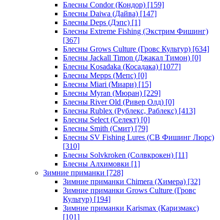
Блесны Condor (Кондор)
[159]
Блесны Daiwa (Дайва)
[147]
Блесны Deps (Дэпс)
[1]
Блесны Extreme Fishing (Экстрим Фишинг)
[367]
Блесны Grows Culture (Гровс Культур)
[634]
Блесны Jackall Timon (Джакал Тимон)
[0]
Блесны Kosadaka (Косадака)
[1077]
Блесны Mepps (Мепс)
[0]
Блесны Miari (Миари)
[15]
Блесны Myran (Мюран)
[229]
Блесны River Old (Ривер Олд)
[0]
Блесны Rublex (Рублекс, Раблекс)
[413]
Блесны Select (Селект)
[0]
Блесны Smith (Смит)
[79]
Блесны SV Fishing Lures (СВ Фишинг Люрс)
[310]
Блесны Solvkroken (Солвкрокен)
[11]
Блесны Алхимовки
[1]
Зимние приманки
[728]
Зимние приманки Chimera (Химера)
[32]
Зимние приманки Grows Culture (Гровс
Культур)
[194]
Зимние приманки Karismax (Каризмакс)
[101]