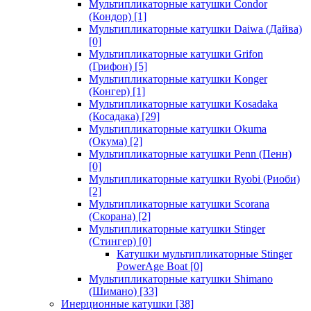
Мультипликаторные катушки Condor
(Кондор)
[1]
Мультипликаторные катушки Daiwa (Дайва)
[0]
Мультипликаторные катушки Grifon
(Грифон)
[5]
Мультипликаторные катушки Konger
(Конгер)
[1]
Мультипликаторные катушки Kosadaka
(Косадака)
[29]
Мультипликаторные катушки Okuma
(Окума)
[2]
Мультипликаторные катушки Penn (Пенн)
[0]
Мультипликаторные катушки Ryobi (Риоби)
[2]
Мультипликаторные катушки Scorana
(Скорана)
[2]
Мультипликаторные катушки Stinger
(Стингер)
[0]
Катушки мультипликаторные Stinger
PowerAge Boat
[0]
Мультипликаторные катушки Shimano
(Шимано)
[33]
Инерционные катушки
[38]