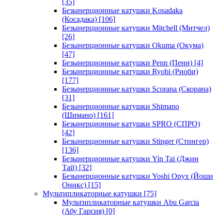
[35]
Безынерционные катушки Kosadaka
(Косадака)
[106]
Безынерционные катушки Mitchell (Митчел)
[26]
Безынерционные катушки Okuma (Окума)
[47]
Безынерционные катушки Penn (Пенн)
[4]
Безынерционные катушки Ryobi (Риоби)
[177]
Безынерционные катушки Scorana (Скорана)
[31]
Безынерционные катушки Shimano
(Шимано)
[161]
Безынерционные катушки SPRO (СПРО)
[42]
Безынерционные катушки Stinger (Стингер)
[136]
Безынерционные катушки Yin Tai (Джин
Тай)
[32]
Безынерционные катушки Yoshi Onyx (Йоши
Оникс)
[15]
Мультипликаторные катушки
[75]
Мультипликаторные катушки Abu Garcia
(Абу Гарсия)
[0]