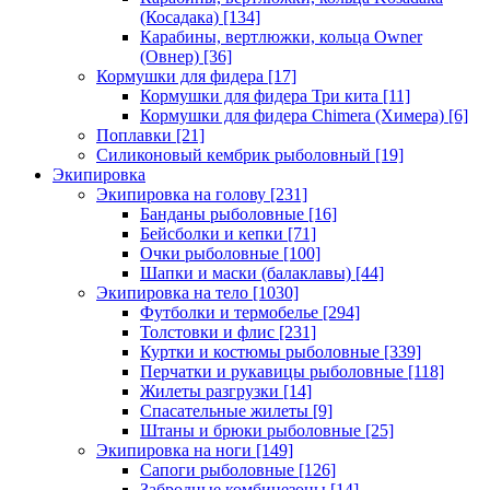
(Косадака)
[134]
Карабины, вертлюжки, кольца Owner
(Овнер)
[36]
Кормушки для фидера
[17]
Кормушки для фидера Три кита
[11]
Кормушки для фидера Chimera (Химера)
[6]
Поплавки
[21]
Силиконовый кембрик рыболовный
[19]
Экипировка
Экипировка на голову
[231]
Банданы рыболовные
[16]
Бейсболки и кепки
[71]
Очки рыболовные
[100]
Шапки и маски (балаклавы)
[44]
Экипировка на тело
[1030]
Футболки и термобелье
[294]
Толстовки и флис
[231]
Куртки и костюмы рыболовные
[339]
Перчатки и рукавицы рыболовные
[118]
Жилеты разгрузки
[14]
Спасательные жилеты
[9]
Штаны и брюки рыболовные
[25]
Экипировка на ноги
[149]
Сапоги рыболовные
[126]
Забродные комбинезоны
[14]