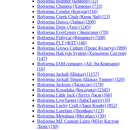
Воблеры Bomber (Бомбер)
[12]
Воблеры Chimera (Химера)
[733]
Воблеры Condor (Кондор)
[16]
Воблеры Creek Chub (Крик Чаб)
[23]
Воблеры Daiwa (Дайва)
[209]
Воблеры Deps (Дэпс)
[245]
Воблеры EverGreen (Эвергрин)
[70]
Воблеры Fishycat (Фишикет)
[508]
Воблеры FLT (ФЛТ)
[46]
Воблеры Grows Culture (Гровс Культур)
[999]
Воблеры Halcyon System (Хальцион Систем)
[147]
Воблеры IAM company (Ай Эм Компани)
[16]
Воблеры Jackall (Шакал)
[1157]
Воблеры Jackall Timon (Шакал Тимон)
[320]
Воблеры Jackson (Джэксон)
[178]
Воблеры Kosadaka (Косадака)
[2345]
Воблеры Little Jack (Литтл Джэк)
[66]
Воблеры LiveTarget (ЛайвТаргет)
[0]
Воблеры Lucky Craft (Лаки Крафт)
[852]
Воблеры Lurefans (Люрфанс)
[23]
Воблеры Megabass (Мегабасс)
[39]
Воблеры MZ Custom Lures (МЗэт Кастом
Люрс)
[30]