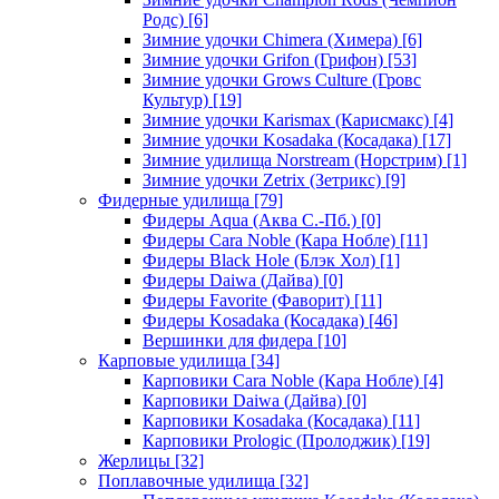
Родс)
[6]
Зимние удочки Chimera (Химера)
[6]
Зимние удочки Grifon (Грифон)
[53]
Зимние удочки Grows Culture (Гровс
Культур)
[19]
Зимние удочки Karismax (Карисмакс)
[4]
Зимние удочки Kosadaka (Косадака)
[17]
Зимние удилища Norstream (Норстрим)
[1]
Зимние удочки Zetrix (Зетрикс)
[9]
Фидерные удилища
[79]
Фидеры Aqua (Аква С.-Пб.)
[0]
Фидеры Cara Noble (Кара Нобле)
[11]
Фидеры Black Hole (Блэк Хол)
[1]
Фидеры Daiwa (Дайва)
[0]
Фидеры Favorite (Фаворит)
[11]
Фидеры Kosadaka (Косадака)
[46]
Вершинки для фидера
[10]
Карповые удилища
[34]
Карповики Cara Noble (Кара Нобле)
[4]
Карповики Daiwa (Дайва)
[0]
Карповики Kosadaka (Косадака)
[11]
Карповики Prologic (Пролоджик)
[19]
Жерлицы
[32]
Поплавочные удилища
[32]