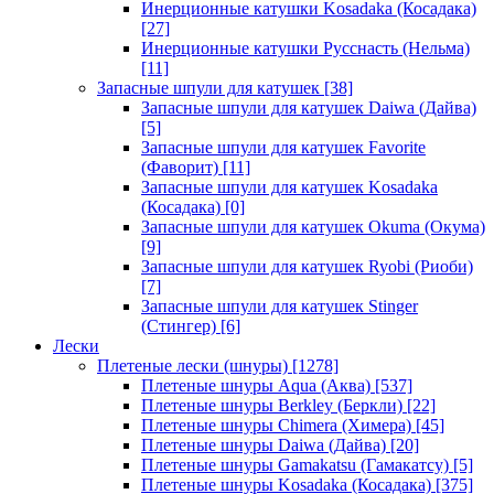
Инерционные катушки Kosadaka (Косадака)
[27]
Инерционные катушки Русснасть (Нельма)
[11]
Запасные шпули для катушек
[38]
Запасные шпули для катушек Daiwa (Дайва)
[5]
Запасные шпули для катушек Favorite
(Фаворит)
[11]
Запасные шпули для катушек Kosadaka
(Косадака)
[0]
Запасные шпули для катушек Okuma (Окума)
[9]
Запасные шпули для катушек Ryobi (Риоби)
[7]
Запасные шпули для катушек Stinger
(Стингер)
[6]
Лески
Плетеные лески (шнуры)
[1278]
Плетеные шнуры Aqua (Аква)
[537]
Плетеные шнуры Berkley (Беркли)
[22]
Плетеные шнуры Chimera (Химера)
[45]
Плетеные шнуры Daiwa (Дайва)
[20]
Плетеные шнуры Gamakatsu (Гамакатсу)
[5]
Плетеные шнуры Kosadaka (Косадака)
[375]