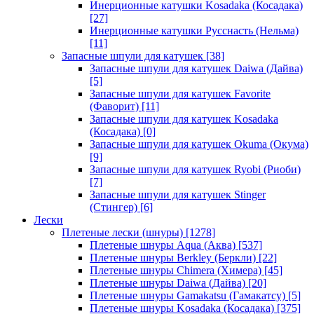
Инерционные катушки Kosadaka (Косадака)
[27]
Инерционные катушки Русснасть (Нельма)
[11]
Запасные шпули для катушек
[38]
Запасные шпули для катушек Daiwa (Дайва)
[5]
Запасные шпули для катушек Favorite
(Фаворит)
[11]
Запасные шпули для катушек Kosadaka
(Косадака)
[0]
Запасные шпули для катушек Okuma (Окума)
[9]
Запасные шпули для катушек Ryobi (Риоби)
[7]
Запасные шпули для катушек Stinger
(Стингер)
[6]
Лески
Плетеные лески (шнуры)
[1278]
Плетеные шнуры Aqua (Аква)
[537]
Плетеные шнуры Berkley (Беркли)
[22]
Плетеные шнуры Chimera (Химера)
[45]
Плетеные шнуры Daiwa (Дайва)
[20]
Плетеные шнуры Gamakatsu (Гамакатсу)
[5]
Плетеные шнуры Kosadaka (Косадака)
[375]