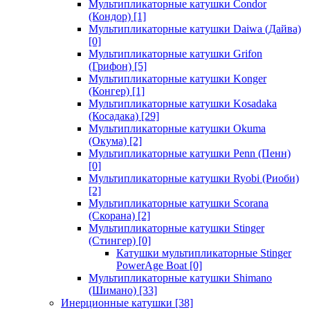
Мультипликаторные катушки Condor
(Кондор)
[1]
Мультипликаторные катушки Daiwa (Дайва)
[0]
Мультипликаторные катушки Grifon
(Грифон)
[5]
Мультипликаторные катушки Konger
(Конгер)
[1]
Мультипликаторные катушки Kosadaka
(Косадака)
[29]
Мультипликаторные катушки Okuma
(Окума)
[2]
Мультипликаторные катушки Penn (Пенн)
[0]
Мультипликаторные катушки Ryobi (Риоби)
[2]
Мультипликаторные катушки Scorana
(Скорана)
[2]
Мультипликаторные катушки Stinger
(Стингер)
[0]
Катушки мультипликаторные Stinger
PowerAge Boat
[0]
Мультипликаторные катушки Shimano
(Шимано)
[33]
Инерционные катушки
[38]