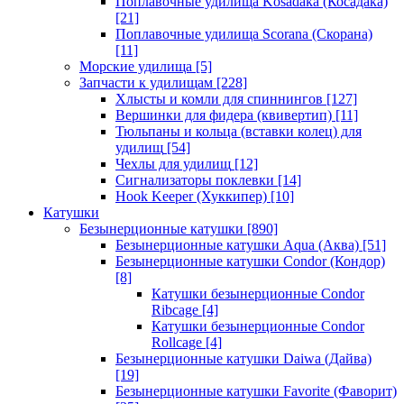
Поплавочные удилища Kosadaka (Косадака)
[21]
Поплавочные удилища Scorana (Скорана)
[11]
Морские удилища
[5]
Запчасти к удилищам
[228]
Хлысты и комли для спиннингов
[127]
Вершинки для фидера (квивертип)
[11]
Тюльпаны и кольца (вставки колец) для
удилищ
[54]
Чехлы для удилищ
[12]
Сигнализаторы поклевки
[14]
Hook Keeper (Хуккипер)
[10]
Катушки
Безынерционные катушки
[890]
Безынерционные катушки Aqua (Аква)
[51]
Безынерционные катушки Condor (Кондор)
[8]
Катушки безынерционные Condor
Ribcage
[4]
Катушки безынерционные Condor
Rollcage
[4]
Безынерционные катушки Daiwa (Дайва)
[19]
Безынерционные катушки Favorite (Фаворит)