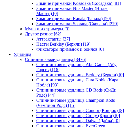
Зимние приманки Kosadaka (Косадака)
[81]
Зимние приманки Nils Master (Нильс
Мастер)
[0]
Зимние приманки Rapala (Рапала)
[50]
Зимние приманки Scorana (Скорана)
[270]
Мушки и стримеры
[9]
Другое разное
[62]
Аттрактанты
[37]
Пасты Berkley (Беркли)
[19]
Фиксаторы приманок и бойлов
[6]
Удилища
Спиннинговые удилища
[3476]
Спиннинговые удилища Abu Garcia (Абу
Гарсия)
[16]
Спиннинговые удилища Berkley (Беркли)
[0]
Спиннинговые удилища Cara Noble (Кара
Нобле)
[93]
Спиннинговые удилища CD Rods (СиДи
Родс)
[44]
Спиннинговые удилища Champion Rods
(Чемпион Родс)
[15]
Спиннинговые удилища Condor (Кондор)
[8]
Спиннинговые удилища Crony (Крони)
[0]
Спиннинговые удилища Daiwa (Дайва)
[0]
Спиннинговые удилища EverGreen