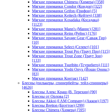
Мягкие приманки Chimera (Химера)
[358]
Мягкие приманки Condor (Кондор)
[322]
Мягкие приманки Grifon (Грифон)
[5]
Мягкие приманки Keitech (Кейтеч)
[338]
Мягкие приманки Kosadaka (Косадака)
[1123]
Мягкие приманки Mann's (Маннс)
[281]
Мягкие приманки Reins (Рейнс)
[176]
Мягкие приманки Savage Gear (Саваж Гир)
[10]
Мягкие приманки Select (Селект)
[101]
Мягкие приманки Trout Pro (Траут Про)
[115]
Мягкие приманки Trout Zone (Траут Зон)
[133]
Мягкие приманки Tsuribito (Тсурибито)
[111]
Мягкие приманки Yoshi Onyx (Йоши Оникс)
[83]
Мягкие приманки Контакт
[142]
Блесны (пилькеры, спинербейты, тейл-спиннеры)
[4626]
Блесны Алекс Краш (В. Терехин)
[90]
Блесны от Орлова
[2]
Блесны Akkoi (I AM Company) (Аккои)
[197]
Блесны Bretton (Брэттон)
[299]
Блесны Chimera (Химера)
[595]