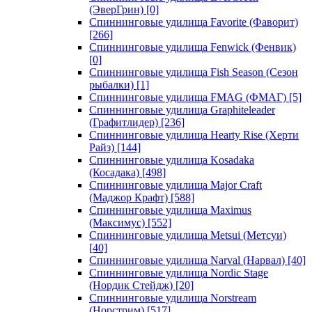
(ЭверГрин)
[0]
Спиннинговые удилища Favorite (Фаворит)
[266]
Спиннинговые удилища Fenwick (Фенвик)
[0]
Спиннинговые удилища Fish Season (Сезон
рыбалки)
[1]
Спиннинговые удилища FMAG (ФМАГ)
[5]
Спиннинговые удилища Graphiteleader
(Графитлидер)
[236]
Спиннинговые удилища Hearty Rise (Херти
Райз)
[144]
Спиннинговые удилища Kosadaka
(Косадака)
[498]
Спиннинговые удилища Major Craft
(Маджор Крафт)
[588]
Спиннинговые удилища Maximus
(Максимус)
[552]
Спиннинговые удилища Metsui (Метсуи)
[40]
Спиннинговые удилища Narval (Нарвал)
[40]
Спиннинговые удилища Nordic Stage
(Нордик Стейдж)
[20]
Спиннинговые удилища Norstream
(Норстрим)
[517]