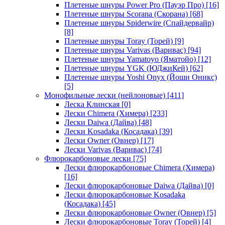
Плетеные шнуры Power Pro (Пауэр Про)
[16]
Плетеные шнуры Scorana (Скорана)
[68]
Плетеные шнуры Spiderwire (Спайдервайр)
[8]
Плетеные шнуры Toray (Торей)
[9]
Плетеные шнуры Varivas (Варивас)
[94]
Плетеные шнуры Yamatoyo (Яматойо)
[12]
Плетеные шнуры YGK (ЮДжиКей)
[62]
Плетеные шнуры Yoshi Onyx (Йоши Оникс)
[5]
Монофильные лески (нейлоновые)
[411]
Леска Клинская
[0]
Лески Chimera (Химера)
[233]
Лески Daiwa (Дайва)
[48]
Лески Kosadaka (Косадака)
[39]
Лески Owner (Овнер)
[17]
Лески Varivas (Варивас)
[74]
Флюрокарбоновые лески
[75]
Лески флюрокарбоновые Chimera (Химера)
[16]
Лески флюрокарбоновые Daiwa (Дайва)
[0]
Лески флюрокарбоновые Kosadaka
(Косадака)
[45]
Лески флюрокарбоновые Owner (Овнер)
[5]
Лески флюрокарбоновые Toray (Торей)
[4]