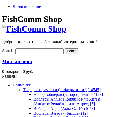
Личный кабинет
FishComm Shop
Добро пожаловать в рыболовный интернет-магазин!
Search:
Моя корзина
0 товаров -
0 руб.
Разделы
Приманки
Твердые приманки (воблеры и т.п.)
[14545]
Набор воблеров (набор приманок)
[28]
Воблеры Angler's Republic или Anre's
(Англерс Репаблик или Анрес)
[5]
Воблеры Aqua (Аква С.-Пб.)
[648]
Воблеры Bassday (Бассдей)
[2]