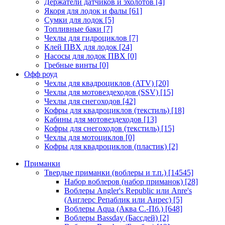
Держатели датчиков и эхолотов
[4]
Якоря для лодок и фалы
[61]
Сумки для лодок
[5]
Топливные баки
[7]
Чехлы для гидроциклов
[7]
Клей ПВХ для лодок
[24]
Насосы для лодок ПВХ
[0]
Гребные винты
[0]
Офф роуд
Чехлы для квадроциклов (ATV)
[20]
Чехлы для мотовездеходов (SSV)
[15]
Чехлы для снегоходов
[42]
Кофры для квадроциклов (текстиль)
[18]
Кабины для мотовездеходов
[13]
Кофры для снегоходов (текстиль)
[15]
Чехлы для мотоциклов
[0]
Кофры для квадроциклов (пластик)
[2]
Приманки
Твердые приманки (воблеры и т.п.)
[14545]
Набор воблеров (набор приманок)
[28]
Воблеры Angler's Republic или Anre's
(Англерс Репаблик или Анрес)
[5]
Воблеры Aqua (Аква С.-Пб.)
[648]
Воблеры Bassday (Бассдей)
[2]