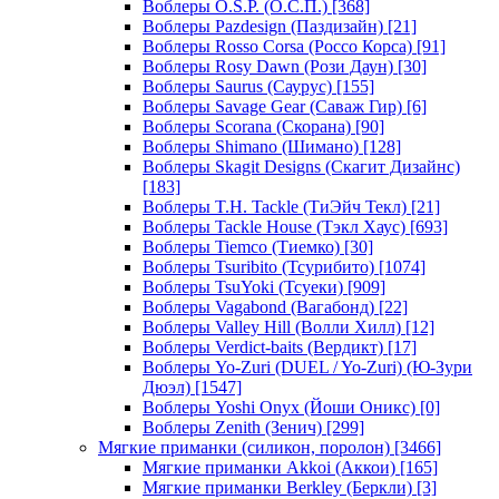
Воблеры O.S.P. (О.С.П.)
[368]
Воблеры Pazdesign (Паздизайн)
[21]
Воблеры Rosso Corsa (Россо Корса)
[91]
Воблеры Rosy Dawn (Рози Даун)
[30]
Воблеры Saurus (Саурус)
[155]
Воблеры Savage Gear (Саваж Гир)
[6]
Воблеры Scorana (Скорана)
[90]
Воблеры Shimano (Шимано)
[128]
Воблеры Skagit Designs (Скагит Дизайнс)
[183]
Воблеры T.H. Tackle (ТиЭйч Текл)
[21]
Воблеры Tackle House (Тэкл Хаус)
[693]
Воблеры Tiemco (Тиемко)
[30]
Воблеры Tsuribito (Тсурибито)
[1074]
Воблеры TsuYoki (Тсуеки)
[909]
Воблеры Vagabond (Вагабонд)
[22]
Воблеры Valley Hill (Волли Хилл)
[12]
Воблеры Verdict-baits (Вердикт)
[17]
Воблеры Yo-Zuri (DUEL / Yo-Zuri) (Ю-Зури
Дюэл)
[1547]
Воблеры Yoshi Onyx (Йоши Оникс)
[0]
Воблеры Zenith (Зенич)
[299]
Мягкие приманки (силикон, поролон)
[3466]
Мягкие приманки Akkoi (Аккои)
[165]
Мягкие приманки Berkley (Беркли)
[3]