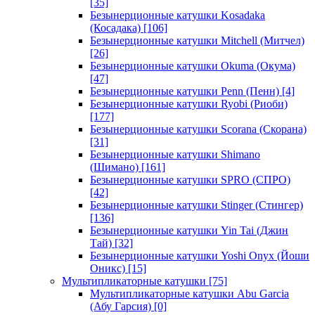
[35]
Безынерционные катушки Kosadaka
(Косадака)
[106]
Безынерционные катушки Mitchell (Митчел)
[26]
Безынерционные катушки Okuma (Окума)
[47]
Безынерционные катушки Penn (Пенн)
[4]
Безынерционные катушки Ryobi (Риоби)
[177]
Безынерционные катушки Scorana (Скорана)
[31]
Безынерционные катушки Shimano
(Шимано)
[161]
Безынерционные катушки SPRO (СПРО)
[42]
Безынерционные катушки Stinger (Стингер)
[136]
Безынерционные катушки Yin Tai (Джин
Тай)
[32]
Безынерционные катушки Yoshi Onyx (Йоши
Оникс)
[15]
Мультипликаторные катушки
[75]
Мультипликаторные катушки Abu Garcia
(Абу Гарсия)
[0]