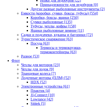
Ножи для ледобуров
[22]
Принадлежности для ледобуров
[0]
Другие разные рыболовные инструменты
[2]
Емкости (коробки, сумки, боксы, тубусы)
[554]
Коробки, боксы, ящики
[250]
Сумки рыболовные
[135]
Тубусы, чехлы, кофры
[158]
Ящики рыболовные зимние
[11]
Садки и подсачеки, куканы и багорики
[72]
Туристическое снаряжение
[63]
Посуда
[63]
Термосы и термокружки,
термоконтейнеры
[63]
Разное
[53]
Флот
Чехлы для моторов
[23]
Чехлы для лодок
[9]
Транцевые колеса
[7]
Лодочные моторы (ПЛМ)
[52]
HDX
[52]
Электронные устройства
[61]
Практик
[4]
JJ-Connect
[10]
Lowrance
[42]
Sititek
[5]