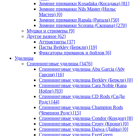
Зимние приманки Kosadaka (Косадака)
[81]
Зимние приманки Nils Master (Нильс
Мастер)
[0]
Зимние приманки Rapala (Рапала)
[50]
Зимние приманки Scorana (Скорана)
[270]
Мушки и стримеры
[9]
Другое разное
[62]
Аттрактанты
[37]
Пасты Berkley (Беркли)
[19]
Фиксаторы приманок и бойлов
[6]
Удилища
Спиннинговые удилища
[3476]
Спиннинговые удилища Abu Garcia (Абу
Гарсия)
[16]
Спиннинговые удилища Berkley (Беркли)
[0]
Спиннинговые удилища Cara Noble (Кара
Нобле)
[93]
Спиннинговые удилища CD Rods (СиДи
Родс)
[44]
Спиннинговые удилища Champion Rods
(Чемпион Родс)
[15]
Спиннинговые удилища Condor (Кондор)
[8]
Спиннинговые удилища Crony (Крони)
[0]
Спиннинговые удилища Daiwa (Дайва)
[0]
Спиннинговые удилища EverGreen