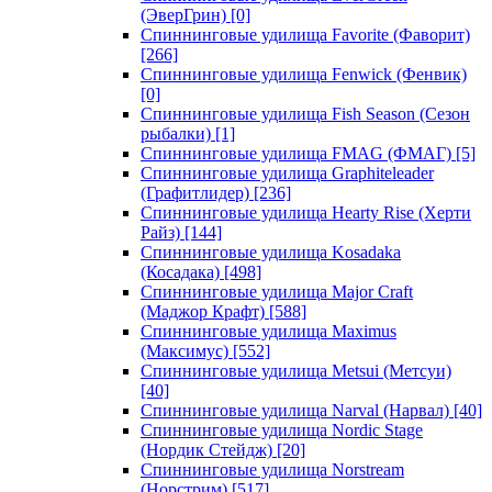
(ЭверГрин)
[0]
Спиннинговые удилища Favorite (Фаворит)
[266]
Спиннинговые удилища Fenwick (Фенвик)
[0]
Спиннинговые удилища Fish Season (Сезон
рыбалки)
[1]
Спиннинговые удилища FMAG (ФМАГ)
[5]
Спиннинговые удилища Graphiteleader
(Графитлидер)
[236]
Спиннинговые удилища Hearty Rise (Херти
Райз)
[144]
Спиннинговые удилища Kosadaka
(Косадака)
[498]
Спиннинговые удилища Major Craft
(Маджор Крафт)
[588]
Спиннинговые удилища Maximus
(Максимус)
[552]
Спиннинговые удилища Metsui (Метсуи)
[40]
Спиннинговые удилища Narval (Нарвал)
[40]
Спиннинговые удилища Nordic Stage
(Нордик Стейдж)
[20]
Спиннинговые удилища Norstream
(Норстрим)
[517]