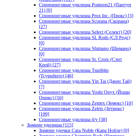
Спиннинговые удилища Pontoon21 (Пантун
21)
[0]
Спиннинговые удилища Prox Inc. (Прокс)
[3]
Спиннинговые удилища Scorana (Скорана)
[27]
Спиннинговые удилища Select (Селект)
[20]
Спиннинговые удилища SL Rods (СЛ Родс)
[0]
Спиннинговые удилища Shimano (Шимано)
[0]
Спиннинговые удилища St. Croix (Сэнт
Крой)
[27]
Спиннинговые удилища Tsuribito
(Тсурибито)
[46]
Спиннинговые удилища Yin Tai (Джин Тай)
[7]
Спиннинговые удилища Yoshi Onyx (Йоши
Оникс)
[16]
Спиннинговые удилища Zemex (Земекс)
[10]
Спиннинговые удилища Zetrix (Зетрикс)
[199]
Спиннинговые удилища б/у
[38]
Зимние удилища
[115]
Зимние удочки Cara Noble (Кара Нобле)
[0]
Зимние удочки Champion Rods (Чемпион