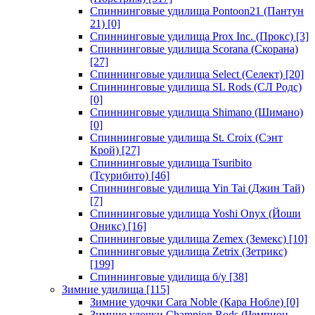
Спиннинговые удилища Pontoon21 (Пантун
21)
[0]
Спиннинговые удилища Prox Inc. (Прокс)
[3]
Спиннинговые удилища Scorana (Скорана)
[27]
Спиннинговые удилища Select (Селект)
[20]
Спиннинговые удилища SL Rods (СЛ Родс)
[0]
Спиннинговые удилища Shimano (Шимано)
[0]
Спиннинговые удилища St. Croix (Сэнт
Крой)
[27]
Спиннинговые удилища Tsuribito
(Тсурибито)
[46]
Спиннинговые удилища Yin Tai (Джин Тай)
[7]
Спиннинговые удилища Yoshi Onyx (Йоши
Оникс)
[16]
Спиннинговые удилища Zemex (Земекс)
[10]
Спиннинговые удилища Zetrix (Зетрикс)
[199]
Спиннинговые удилища б/у
[38]
Зимние удилища
[115]
Зимние удочки Cara Noble (Кара Нобле)
[0]
Зимние удочки Champion Rods (Чемпион