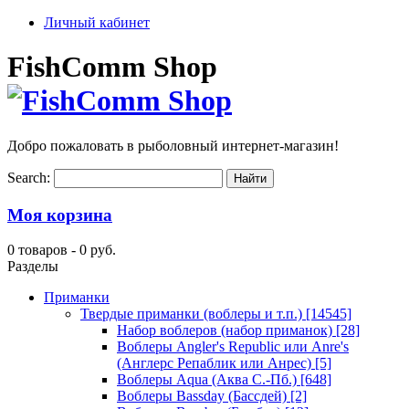
Личный кабинет
FishComm Shop
Добро пожаловать в рыболовный интернет-магазин!
Search:
Моя корзина
0 товаров -
0 руб.
Разделы
Приманки
Твердые приманки (воблеры и т.п.)
[14545]
Набор воблеров (набор приманок)
[28]
Воблеры Angler's Republic или Anre's
(Англерс Репаблик или Анрес)
[5]
Воблеры Aqua (Аква С.-Пб.)
[648]
Воблеры Bassday (Бассдей)
[2]