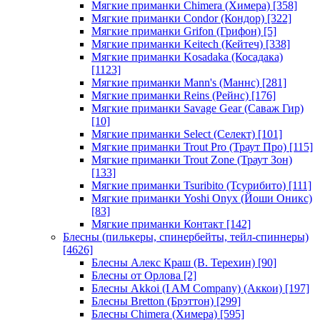
Мягкие приманки Chimera (Химера)
[358]
Мягкие приманки Condor (Кондор)
[322]
Мягкие приманки Grifon (Грифон)
[5]
Мягкие приманки Keitech (Кейтеч)
[338]
Мягкие приманки Kosadaka (Косадака)
[1123]
Мягкие приманки Mann's (Маннс)
[281]
Мягкие приманки Reins (Рейнс)
[176]
Мягкие приманки Savage Gear (Саваж Гир)
[10]
Мягкие приманки Select (Селект)
[101]
Мягкие приманки Trout Pro (Траут Про)
[115]
Мягкие приманки Trout Zone (Траут Зон)
[133]
Мягкие приманки Tsuribito (Тсурибито)
[111]
Мягкие приманки Yoshi Onyx (Йоши Оникс)
[83]
Мягкие приманки Контакт
[142]
Блесны (пилькеры, спинербейты, тейл-спиннеры)
[4626]
Блесны Алекс Краш (В. Терехин)
[90]
Блесны от Орлова
[2]
Блесны Akkoi (I AM Company) (Аккои)
[197]
Блесны Bretton (Брэттон)
[299]
Блесны Chimera (Химера)
[595]