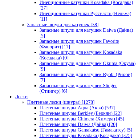
Инерционные катушки Kosadaka (Косадака)
[27]
Инерционные катушки Русснасть (Нельма)
[11]
Запасные шпули для катушек
[38]
Запасные шпули для катушек Daiwa (Дайва)
[5]
Запасные шпули для катушек Favorite
(Фаворит)
[11]
Запасные шпули для катушек Kosadaka
(Косадака)
[0]
Запасные шпули для катушек Okuma (Окума)
[9]
Запасные шпули для катушек Ryobi (Риоби)
[7]
Запасные шпули для катушек Stinger
(Стингер)
[6]
Лески
Плетеные лески (шнуры)
[1278]
Плетеные шнуры Aqua (Аква)
[537]
Плетеные шнуры Berkley (Беркли)
[22]
Плетеные шнуры Chimera (Химера)
[45]
Плетеные шнуры Daiwa (Дайва)
[20]
Плетеные шнуры Gamakatsu (Гамакатсу)
[5]
Плетеные шнуры Kosadaka (Косадака)
[375]