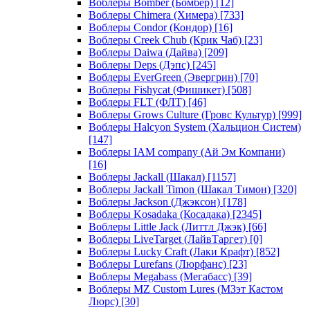
Воблеры Bomber (Бомбер)
[12]
Воблеры Chimera (Химера)
[733]
Воблеры Condor (Кондор)
[16]
Воблеры Creek Chub (Крик Чаб)
[23]
Воблеры Daiwa (Дайва)
[209]
Воблеры Deps (Дэпс)
[245]
Воблеры EverGreen (Эвергрин)
[70]
Воблеры Fishycat (Фишикет)
[508]
Воблеры FLT (ФЛТ)
[46]
Воблеры Grows Culture (Гровс Культур)
[999]
Воблеры Halcyon System (Хальцион Систем)
[147]
Воблеры IAM company (Ай Эм Компани)
[16]
Воблеры Jackall (Шакал)
[1157]
Воблеры Jackall Timon (Шакал Тимон)
[320]
Воблеры Jackson (Джэксон)
[178]
Воблеры Kosadaka (Косадака)
[2345]
Воблеры Little Jack (Литтл Джэк)
[66]
Воблеры LiveTarget (ЛайвТаргет)
[0]
Воблеры Lucky Craft (Лаки Крафт)
[852]
Воблеры Lurefans (Люрфанс)
[23]
Воблеры Megabass (Мегабасс)
[39]
Воблеры MZ Custom Lures (МЗэт Кастом
Люрс)
[30]