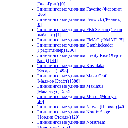
(ЭверГрин)
[0]
Спиннинговые удилища Favorite (Фаворит)
[266]
Спиннинговые удилища Fenwick (Фенвик)
[0]
Спиннинговые удилища Fish Season (Сезон
рыбалки)
[1]
Спиннинговые удилища FMAG (ФМАГ)
[5]
Спиннинговые удилища Graphiteleader
(Графитлидер)
[236]
Спиннинговые удилища Hearty Rise (Херти
Райз)
[144]
Спиннинговые удилища Kosadaka
(Косадака)
[498]
Спиннинговые удилища Major Craft
(Маджор Крафт)
[588]
Спиннинговые удилища Maximus
(Максимус)
[552]
Спиннинговые удилища Metsui (Метсуи)
[40]
Спиннинговые удилища Narval (Нарвал)
[40]
Спиннинговые удилища Nordic Stage
(Нордик Стейдж)
[20]
Спиннинговые удилища Norstream
(Норстрим)
[517]