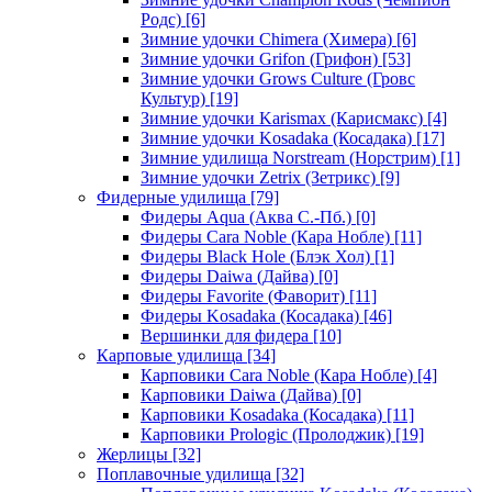
Родс)
[6]
Зимние удочки Chimera (Химера)
[6]
Зимние удочки Grifon (Грифон)
[53]
Зимние удочки Grows Culture (Гровс
Культур)
[19]
Зимние удочки Karismax (Карисмакс)
[4]
Зимние удочки Kosadaka (Косадака)
[17]
Зимние удилища Norstream (Норстрим)
[1]
Зимние удочки Zetrix (Зетрикс)
[9]
Фидерные удилища
[79]
Фидеры Aqua (Аква С.-Пб.)
[0]
Фидеры Cara Noble (Кара Нобле)
[11]
Фидеры Black Hole (Блэк Хол)
[1]
Фидеры Daiwa (Дайва)
[0]
Фидеры Favorite (Фаворит)
[11]
Фидеры Kosadaka (Косадака)
[46]
Вершинки для фидера
[10]
Карповые удилища
[34]
Карповики Cara Noble (Кара Нобле)
[4]
Карповики Daiwa (Дайва)
[0]
Карповики Kosadaka (Косадака)
[11]
Карповики Prologic (Пролоджик)
[19]
Жерлицы
[32]
Поплавочные удилища
[32]