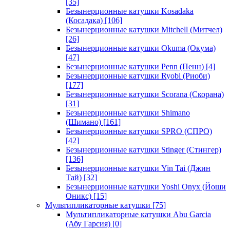
[35]
Безынерционные катушки Kosadaka
(Косадака)
[106]
Безынерционные катушки Mitchell (Митчел)
[26]
Безынерционные катушки Okuma (Окума)
[47]
Безынерционные катушки Penn (Пенн)
[4]
Безынерционные катушки Ryobi (Риоби)
[177]
Безынерционные катушки Scorana (Скорана)
[31]
Безынерционные катушки Shimano
(Шимано)
[161]
Безынерционные катушки SPRO (СПРО)
[42]
Безынерционные катушки Stinger (Стингер)
[136]
Безынерционные катушки Yin Tai (Джин
Тай)
[32]
Безынерционные катушки Yoshi Onyx (Йоши
Оникс)
[15]
Мультипликаторные катушки
[75]
Мультипликаторные катушки Abu Garcia
(Абу Гарсия)
[0]