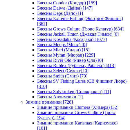
Блесны Condor (Кондор)
[159]
Блесны Daiwa (Дайва)
[147]
Блесны Deps (Дэпс)
[1]
Блесны Extreme Fishing (Экстрим Фишинг)
[367]
Блесны Grows Culture (Гровс Культур)
[634]
Блесны Jackall Timon (Джакал Тимон)
[0]
Блесны Kosadaka (Косадака)
[1077]
Блесны Mepps (Мепс)
[0]
Блесны Miari (Миари)
[15]
Блесны Myran (Мюран)
[229]
Блесны River Old (Ривер Олд)
[0]
Блесны Rublex (Рублекс, Раблекс)
[413]
Блесны Select (Селект)
[0]
Блесны Smith (Смит)
[79]
Блесны SV Fishing Lures (СВ Фишинг Люрс)
[310]
Блесны Solvkroken (Солвкрокен)
[11]
Блесны Алхимовки
[1]
Зимние приманки
[728]
Зимние приманки Chimera (Химера)
[32]
Зимние приманки Grows Culture (Гровс
Культур)
[194]
Зимние приманки Karismax (Каризмакс)
[101]