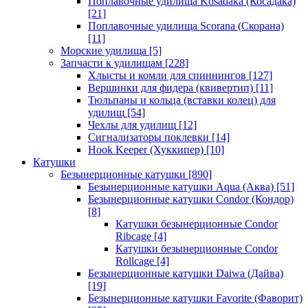
Поплавочные удилища Kosadaka (Косадака)
[21]
Поплавочные удилища Scorana (Скорана)
[11]
Морские удилища
[5]
Запчасти к удилищам
[228]
Хлысты и комли для спиннингов
[127]
Вершинки для фидера (квивертип)
[11]
Тюльпаны и кольца (вставки колец) для
удилищ
[54]
Чехлы для удилищ
[12]
Сигнализаторы поклевки
[14]
Hook Keeper (Хуккипер)
[10]
Катушки
Безынерционные катушки
[890]
Безынерционные катушки Aqua (Аква)
[51]
Безынерционные катушки Condor (Кондор)
[8]
Катушки безынерционные Condor
Ribcage
[4]
Катушки безынерционные Condor
Rollcage
[4]
Безынерционные катушки Daiwa (Дайва)
[19]
Безынерционные катушки Favorite (Фаворит)