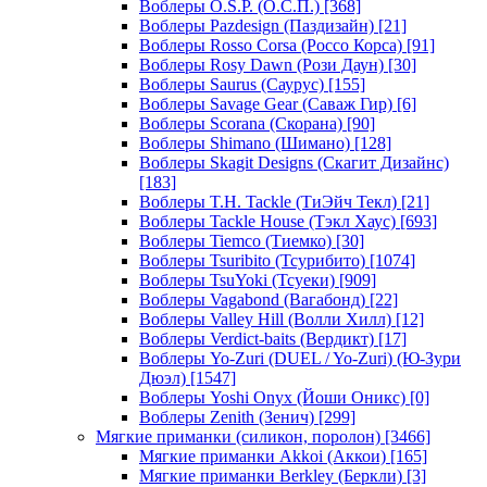
Воблеры O.S.P. (О.С.П.)
[368]
Воблеры Pazdesign (Паздизайн)
[21]
Воблеры Rosso Corsa (Россо Корса)
[91]
Воблеры Rosy Dawn (Рози Даун)
[30]
Воблеры Saurus (Саурус)
[155]
Воблеры Savage Gear (Саваж Гир)
[6]
Воблеры Scorana (Скорана)
[90]
Воблеры Shimano (Шимано)
[128]
Воблеры Skagit Designs (Скагит Дизайнс)
[183]
Воблеры T.H. Tackle (ТиЭйч Текл)
[21]
Воблеры Tackle House (Тэкл Хаус)
[693]
Воблеры Tiemco (Тиемко)
[30]
Воблеры Tsuribito (Тсурибито)
[1074]
Воблеры TsuYoki (Тсуеки)
[909]
Воблеры Vagabond (Вагабонд)
[22]
Воблеры Valley Hill (Волли Хилл)
[12]
Воблеры Verdict-baits (Вердикт)
[17]
Воблеры Yo-Zuri (DUEL / Yo-Zuri) (Ю-Зури
Дюэл)
[1547]
Воблеры Yoshi Onyx (Йоши Оникс)
[0]
Воблеры Zenith (Зенич)
[299]
Мягкие приманки (силикон, поролон)
[3466]
Мягкие приманки Akkoi (Аккои)
[165]
Мягкие приманки Berkley (Беркли)
[3]