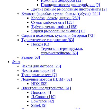
Ножи для ледобуров
[22]
Принадлежности для ледобуров
[0]
Другие разные рыболовные инструменты
[2]
Емкости (коробки, сумки, боксы, тубусы)
[554]
Коробки, боксы, ящики
[250]
Сумки рыболовные
[135]
Тубусы, чехлы, кофры
[158]
Ящики рыболовные зимние
[11]
Садки и подсачеки, куканы и багорики
[72]
Туристическое снаряжение
[63]
Посуда
[63]
Термосы и термокружки,
термоконтейнеры
[63]
Разное
[53]
Флот
Чехлы для моторов
[23]
Чехлы для лодок
[9]
Транцевые колеса
[7]
Лодочные моторы (ПЛМ)
[52]
HDX
[52]
Электронные устройства
[61]
Практик
[4]
JJ-Connect
[10]
Lowrance
[42]
Sititek
[5]