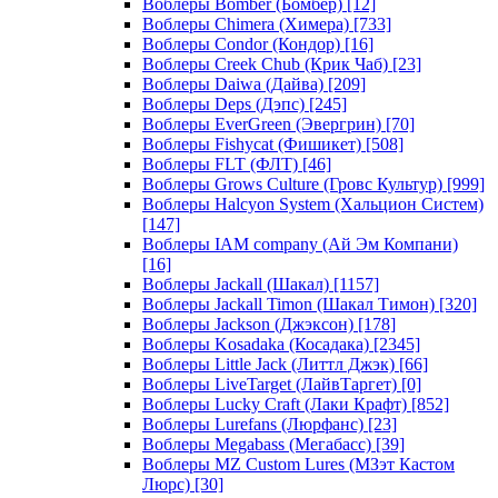
Воблеры Bomber (Бомбер)
[12]
Воблеры Chimera (Химера)
[733]
Воблеры Condor (Кондор)
[16]
Воблеры Creek Chub (Крик Чаб)
[23]
Воблеры Daiwa (Дайва)
[209]
Воблеры Deps (Дэпс)
[245]
Воблеры EverGreen (Эвергрин)
[70]
Воблеры Fishycat (Фишикет)
[508]
Воблеры FLT (ФЛТ)
[46]
Воблеры Grows Culture (Гровс Культур)
[999]
Воблеры Halcyon System (Хальцион Систем)
[147]
Воблеры IAM company (Ай Эм Компани)
[16]
Воблеры Jackall (Шакал)
[1157]
Воблеры Jackall Timon (Шакал Тимон)
[320]
Воблеры Jackson (Джэксон)
[178]
Воблеры Kosadaka (Косадака)
[2345]
Воблеры Little Jack (Литтл Джэк)
[66]
Воблеры LiveTarget (ЛайвТаргет)
[0]
Воблеры Lucky Craft (Лаки Крафт)
[852]
Воблеры Lurefans (Люрфанс)
[23]
Воблеры Megabass (Мегабасс)
[39]
Воблеры MZ Custom Lures (МЗэт Кастом
Люрс)
[30]