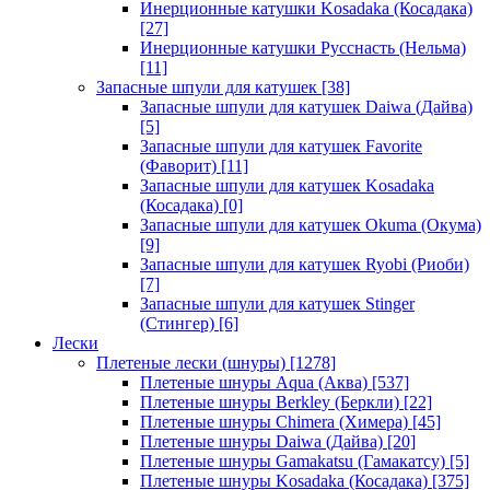
Инерционные катушки Kosadaka (Косадака)
[27]
Инерционные катушки Русснасть (Нельма)
[11]
Запасные шпули для катушек
[38]
Запасные шпули для катушек Daiwa (Дайва)
[5]
Запасные шпули для катушек Favorite
(Фаворит)
[11]
Запасные шпули для катушек Kosadaka
(Косадака)
[0]
Запасные шпули для катушек Okuma (Окума)
[9]
Запасные шпули для катушек Ryobi (Риоби)
[7]
Запасные шпули для катушек Stinger
(Стингер)
[6]
Лески
Плетеные лески (шнуры)
[1278]
Плетеные шнуры Aqua (Аква)
[537]
Плетеные шнуры Berkley (Беркли)
[22]
Плетеные шнуры Chimera (Химера)
[45]
Плетеные шнуры Daiwa (Дайва)
[20]
Плетеные шнуры Gamakatsu (Гамакатсу)
[5]
Плетеные шнуры Kosadaka (Косадака)
[375]