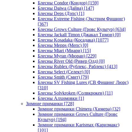
Блесны Condor (Кондор)
[159]
Блесны Daiwa (Дайва)
[147]
Блесны Deps (Дэпс)
[1]
Блесны Extreme Fishing (Экстрим Фишинг)
[367]
Блесны Grows Culture (Гровс Культур)
[634]
Блесны Jackall Timon (Джакал Тимон)
[0]
Блесны Kosadaka (Косадака)
[1077]
Блесны Mepps (Мепс)
[0]
Блесны Miari (Миари)
[15]
Блесны Myran (Мюран)
[229]
Блесны River Old (Ривер Олд)
[0]
Блесны Rublex (Рублекс, Раблекс)
[413]
Блесны Select (Селект)
[0]
Блесны Smith (Смит)
[79]
Блесны SV Fishing Lures (СВ Фишинг Люрс)
[310]
Блесны Solvkroken (Солвкрокен)
[11]
Блесны Алхимовки
[1]
Зимние приманки
[728]
Зимние приманки Chimera (Химера)
[32]
Зимние приманки Grows Culture (Гровс
Культур)
[194]
Зимние приманки Karismax (Каризмакс)
[101]