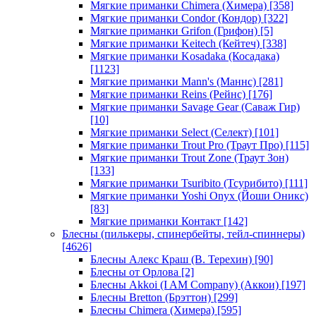
Мягкие приманки Chimera (Химера)
[358]
Мягкие приманки Condor (Кондор)
[322]
Мягкие приманки Grifon (Грифон)
[5]
Мягкие приманки Keitech (Кейтеч)
[338]
Мягкие приманки Kosadaka (Косадака)
[1123]
Мягкие приманки Mann's (Маннс)
[281]
Мягкие приманки Reins (Рейнс)
[176]
Мягкие приманки Savage Gear (Саваж Гир)
[10]
Мягкие приманки Select (Селект)
[101]
Мягкие приманки Trout Pro (Траут Про)
[115]
Мягкие приманки Trout Zone (Траут Зон)
[133]
Мягкие приманки Tsuribito (Тсурибито)
[111]
Мягкие приманки Yoshi Onyx (Йоши Оникс)
[83]
Мягкие приманки Контакт
[142]
Блесны (пилькеры, спинербейты, тейл-спиннеры)
[4626]
Блесны Алекс Краш (В. Терехин)
[90]
Блесны от Орлова
[2]
Блесны Akkoi (I AM Company) (Аккои)
[197]
Блесны Bretton (Брэттон)
[299]
Блесны Chimera (Химера)
[595]