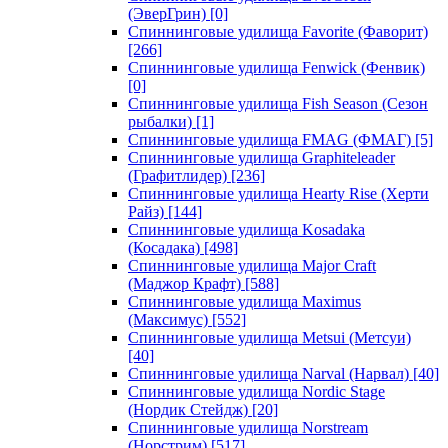
(ЭверГрин)
[0]
Спиннинговые удилища Favorite (Фаворит)
[266]
Спиннинговые удилища Fenwick (Фенвик)
[0]
Спиннинговые удилища Fish Season (Сезон
рыбалки)
[1]
Спиннинговые удилища FMAG (ФМАГ)
[5]
Спиннинговые удилища Graphiteleader
(Графитлидер)
[236]
Спиннинговые удилища Hearty Rise (Херти
Райз)
[144]
Спиннинговые удилища Kosadaka
(Косадака)
[498]
Спиннинговые удилища Major Craft
(Маджор Крафт)
[588]
Спиннинговые удилища Maximus
(Максимус)
[552]
Спиннинговые удилища Metsui (Метсуи)
[40]
Спиннинговые удилища Narval (Нарвал)
[40]
Спиннинговые удилища Nordic Stage
(Нордик Стейдж)
[20]
Спиннинговые удилища Norstream
(Норстрим)
[517]