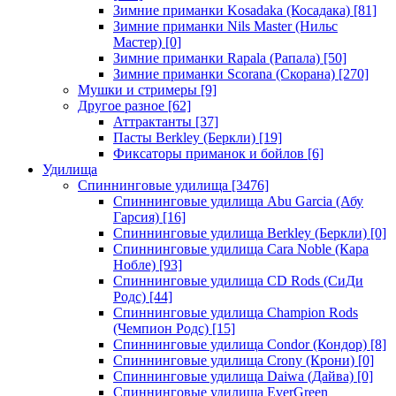
Зимние приманки Kosadaka (Косадака)
[81]
Зимние приманки Nils Master (Нильс
Мастер)
[0]
Зимние приманки Rapala (Рапала)
[50]
Зимние приманки Scorana (Скорана)
[270]
Мушки и стримеры
[9]
Другое разное
[62]
Аттрактанты
[37]
Пасты Berkley (Беркли)
[19]
Фиксаторы приманок и бойлов
[6]
Удилища
Спиннинговые удилища
[3476]
Спиннинговые удилища Abu Garcia (Абу
Гарсия)
[16]
Спиннинговые удилища Berkley (Беркли)
[0]
Спиннинговые удилища Cara Noble (Кара
Нобле)
[93]
Спиннинговые удилища CD Rods (СиДи
Родс)
[44]
Спиннинговые удилища Champion Rods
(Чемпион Родс)
[15]
Спиннинговые удилища Condor (Кондор)
[8]
Спиннинговые удилища Crony (Крони)
[0]
Спиннинговые удилища Daiwa (Дайва)
[0]
Спиннинговые удилища EverGreen