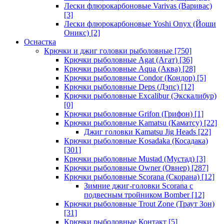
Лески флюрокарбоновые Varivas (Варивас)
[3]
Лески флюрокарбоновые Yoshi Onyx (Йоши
Оникс)
[2]
Оснастка
Крючки и джиг головки рыболовные
[750]
Крючки рыболовные Agat (Агат)
[36]
Крючки рыболовные Aqua (Аква)
[28]
Крючки рыболовные Condor (Кондор)
[5]
Крючки рыболовные Deps (Дэпс)
[12]
Крючки рыболовные Excalibur (Экскалибур)
[0]
Крючки рыболовные Grifon (Грифон)
[1]
Крючки рыболовные Kamatsu (Каматсу)
[22]
Джиг головки Kamatsu Jig Heads
[22]
Крючки рыболовные Kosadaka (Косадака)
[301]
Крючки рыболовные Mustad (Мустад)
[3]
Крючки рыболовные Owner (Овнер)
[287]
Крючки рыболовные Scorana (Скорана)
[12]
Зимние джиг-головки Scorana с
подвесным тройником Bomber
[12]
Крючки рыболовные Trout Zone (Траут Зон)
[31]
Крючки рыболовные Контакт
[5]