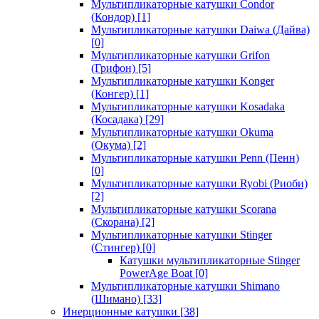
Мультипликаторные катушки Condor
(Кондор)
[1]
Мультипликаторные катушки Daiwa (Дайва)
[0]
Мультипликаторные катушки Grifon
(Грифон)
[5]
Мультипликаторные катушки Konger
(Конгер)
[1]
Мультипликаторные катушки Kosadaka
(Косадака)
[29]
Мультипликаторные катушки Okuma
(Окума)
[2]
Мультипликаторные катушки Penn (Пенн)
[0]
Мультипликаторные катушки Ryobi (Риоби)
[2]
Мультипликаторные катушки Scorana
(Скорана)
[2]
Мультипликаторные катушки Stinger
(Стингер)
[0]
Катушки мультипликаторные Stinger
PowerAge Boat
[0]
Мультипликаторные катушки Shimano
(Шимано)
[33]
Инерционные катушки
[38]