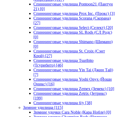
Спиннинговые удилища Pontoon21 (Пантун
21)
[0]
Спиннинговые удилища Prox Inc. (Прокс)
[3]
Спиннинговые удилища Scorana (Скорана)
[27]
Спиннинговые удилища Select (Селект)
[20]
Спиннинговые удилища SL Rods (СЛ Родс)
[0]
Спиннинговые удилища Shimano (Шимано)
[0]
Спиннинговые удилища St. Croix (Сэнт
Крой)
[27]
Спиннинговые удилища Tsuribito
(Тсурибито)
[46]
Спиннинговые удилища Yin Tai (Джин Тай)
[7]
Спиннинговые удилища Yoshi Onyx (Йоши
Оникс)
[16]
Спиннинговые удилища Zemex (Земекс)
[10]
Спиннинговые удилища Zetrix (Зетрикс)
[199]
Спиннинговые удилища б/у
[38]
Зимние удилища
[115]
Зимние удочки Cara Noble (Кара Нобле)
[0]
Зимние удочки Champion Rods (Чемпион