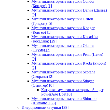
Мультипликаторные катушки Condor
(Кондор)
[1]
Мультипликаторные катушки Daiwa (Дайва)
[0]
Мультипликаторные катушки Grifon
(Грифон)
[5]
Мультипликаторные катушки Konger
(Конгер)
[1]
Мультипликаторные катушки Kosadaka
(Косадака)
[29]
Мультипликаторные катушки Okuma
(Окума)
[2]
Мультипликаторные катушки Penn (Пенн)
[0]
Мультипликаторные катушки Ryobi (Риоби)
[2]
Мультипликаторные катушки Scorana
(Скорана)
[2]
Мультипликаторные катушки Stinger
(Стингер)
[0]
Катушки мультипликаторные Stinger
PowerAge Boat
[0]
Мультипликаторные катушки Shimano
(Шимано)
[33]
Инерционные катушки
[38]