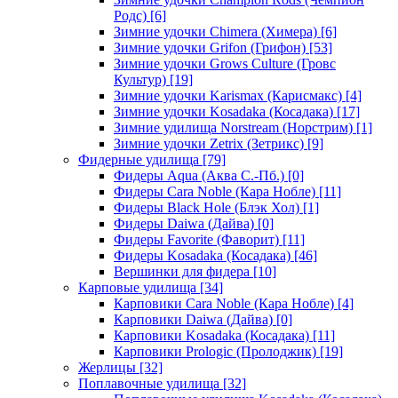
Родс)
[6]
Зимние удочки Chimera (Химера)
[6]
Зимние удочки Grifon (Грифон)
[53]
Зимние удочки Grows Culture (Гровс
Культур)
[19]
Зимние удочки Karismax (Карисмакс)
[4]
Зимние удочки Kosadaka (Косадака)
[17]
Зимние удилища Norstream (Норстрим)
[1]
Зимние удочки Zetrix (Зетрикс)
[9]
Фидерные удилища
[79]
Фидеры Aqua (Аква С.-Пб.)
[0]
Фидеры Cara Noble (Кара Нобле)
[11]
Фидеры Black Hole (Блэк Хол)
[1]
Фидеры Daiwa (Дайва)
[0]
Фидеры Favorite (Фаворит)
[11]
Фидеры Kosadaka (Косадака)
[46]
Вершинки для фидера
[10]
Карповые удилища
[34]
Карповики Cara Noble (Кара Нобле)
[4]
Карповики Daiwa (Дайва)
[0]
Карповики Kosadaka (Косадака)
[11]
Карповики Prologic (Пролоджик)
[19]
Жерлицы
[32]
Поплавочные удилища
[32]