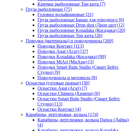
Крючки рыболовные Три кита
[7]
Груза рыболовные
[75]
Головки вольфрамовые
[21]
Груза рыболовные Банан для отводного
[6]
Груза рыболовные Drop shot (Дроп шот)
[2]
Груза рыболовные Kosadaka (Косадака)
[20]
Груза рыболовные Три кита
[26]
Поводки (материалы) и поводочницы
[269]
Поводки Контакт
[113]
Поводки Agat (Агат)
[37]
Поводки Kosadaka (Косадака)
[99]
Поводки MiAri (МиАри)
[3]
Поводки Smart Baits Studio (Смарт Бейтс
Студио)
[9]
Поводочницы и мотовило
[8]
Оснастки (готовые разные)
[30]
Оснастки Agat (Агат)
[7]
Оснастки Chimera (Химера)
[6]
Оснастки Smart Baits Studio (Смарт Бейтс
Студио)
[13]
Оснастки Контакт
[4]
Карабины, вертлюжки, кольца
[174]
Карабины, вертлюжки, кольца Daiwa (Дайва)
[4]
Карабины, вертлюжки, кольца Kosadaka