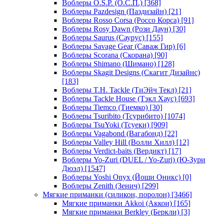
Воблеры O.S.P. (О.С.П.)
[368]
Воблеры Pazdesign (Паздизайн)
[21]
Воблеры Rosso Corsa (Россо Корса)
[91]
Воблеры Rosy Dawn (Рози Даун)
[30]
Воблеры Saurus (Саурус)
[155]
Воблеры Savage Gear (Саваж Гир)
[6]
Воблеры Scorana (Скорана)
[90]
Воблеры Shimano (Шимано)
[128]
Воблеры Skagit Designs (Скагит Дизайнс)
[183]
Воблеры T.H. Tackle (ТиЭйч Текл)
[21]
Воблеры Tackle House (Тэкл Хаус)
[693]
Воблеры Tiemco (Тиемко)
[30]
Воблеры Tsuribito (Тсурибито)
[1074]
Воблеры TsuYoki (Тсуеки)
[909]
Воблеры Vagabond (Вагабонд)
[22]
Воблеры Valley Hill (Волли Хилл)
[12]
Воблеры Verdict-baits (Вердикт)
[17]
Воблеры Yo-Zuri (DUEL / Yo-Zuri) (Ю-Зури
Дюэл)
[1547]
Воблеры Yoshi Onyx (Йоши Оникс)
[0]
Воблеры Zenith (Зенич)
[299]
Мягкие приманки (силикон, поролон)
[3466]
Мягкие приманки Akkoi (Аккои)
[165]
Мягкие приманки Berkley (Беркли)
[3]