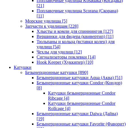
Поплавочные удилища Kosadaka (Косадака)
[21]
Поплавочные удилища Scorana (Скорана)
[11]
Морские удилища
[5]
Запчасти к удилищам
[228]
Хлысты и комли для спиннингов
[127]
Вершинки для фидера (квивертип)
[11]
Тюльпаны и кольца (вставки колец) для
удилищ
[54]
Чехлы для удилищ
[12]
Сигнализаторы поклевки
[14]
Hook Keeper (Хуккипер)
[10]
Катушки
Безынерционные катушки
[890]
Безынерционные катушки Aqua (Аква)
[51]
Безынерционные катушки Condor (Кондор)
[8]
Катушки безынерционные Condor
Ribcage
[4]
Катушки безынерционные Condor
Rollcage
[4]
Безынерционные катушки Daiwa (Дайва)
[19]
Безынерционные катушки Favorite (Фаворит)