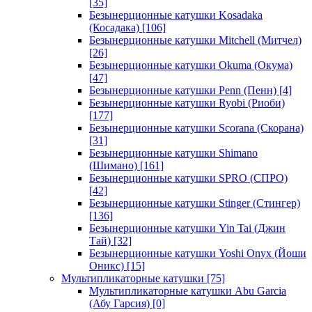
[35]
Безынерционные катушки Kosadaka
(Косадака)
[106]
Безынерционные катушки Mitchell (Митчел)
[26]
Безынерционные катушки Okuma (Окума)
[47]
Безынерционные катушки Penn (Пенн)
[4]
Безынерционные катушки Ryobi (Риоби)
[177]
Безынерционные катушки Scorana (Скорана)
[31]
Безынерционные катушки Shimano
(Шимано)
[161]
Безынерционные катушки SPRO (СПРО)
[42]
Безынерционные катушки Stinger (Стингер)
[136]
Безынерционные катушки Yin Tai (Джин
Тай)
[32]
Безынерционные катушки Yoshi Onyx (Йоши
Оникс)
[15]
Мультипликаторные катушки
[75]
Мультипликаторные катушки Abu Garcia
(Абу Гарсия)
[0]