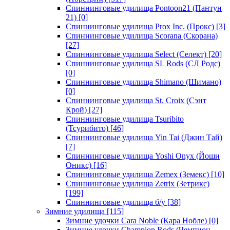
Спиннинговые удилища Pontoon21 (Пантун
21)
[0]
Спиннинговые удилища Prox Inc. (Прокс)
[3]
Спиннинговые удилища Scorana (Скорана)
[27]
Спиннинговые удилища Select (Селект)
[20]
Спиннинговые удилища SL Rods (СЛ Родс)
[0]
Спиннинговые удилища Shimano (Шимано)
[0]
Спиннинговые удилища St. Croix (Сэнт
Крой)
[27]
Спиннинговые удилища Tsuribito
(Тсурибито)
[46]
Спиннинговые удилища Yin Tai (Джин Тай)
[7]
Спиннинговые удилища Yoshi Onyx (Йоши
Оникс)
[16]
Спиннинговые удилища Zemex (Земекс)
[10]
Спиннинговые удилища Zetrix (Зетрикс)
[199]
Спиннинговые удилища б/у
[38]
Зимние удилища
[115]
Зимние удочки Cara Noble (Кара Нобле)
[0]
Зимние удочки Champion Rods (Чемпион