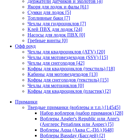
Держатели датчиков и эхолотов
[4]
Якоря для лодок и фалы
[61]
Сумки для лодок
[5]
Топливные баки
[7]
Чехлы для гидроциклов
[7]
Клей ПВХ для лодок
[24]
Насосы для лодок ПВХ
[0]
Гребные винты
[0]
Офф роуд
Чехлы для квадроциклов (ATV)
[20]
Чехлы для мотовездеходов (SSV)
[15]
Чехлы для снегоходов
[42]
Кофры для квадроциклов (текстиль)
[18]
Кабины для мотовездеходов
[13]
Кофры для снегоходов (текстиль)
[15]
Чехлы для мотоциклов
[0]
Кофры для квадроциклов (пластик)
[2]
Приманки
Твердые приманки (воблеры и т.п.)
[14545]
Набор воблеров (набор приманок)
[28]
Воблеры Angler's Republic или Anre's
(Англерс Репаблик или Анрес)
[5]
Воблеры Aqua (Аква С.-Пб.)
[648]
Воблеры Bassday (Бассдей)
[2]