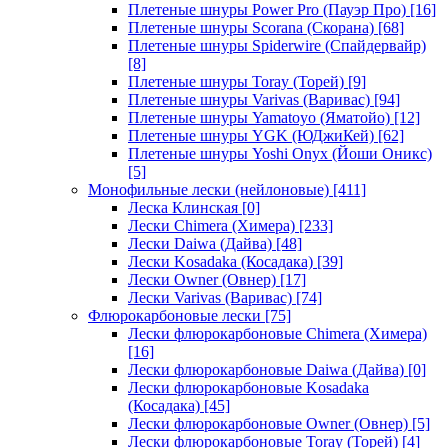
Плетеные шнуры Power Pro (Пауэр Про)
[16]
Плетеные шнуры Scorana (Скорана)
[68]
Плетеные шнуры Spiderwire (Спайдервайр)
[8]
Плетеные шнуры Toray (Торей)
[9]
Плетеные шнуры Varivas (Варивас)
[94]
Плетеные шнуры Yamatoyo (Яматойо)
[12]
Плетеные шнуры YGK (ЮДжиКей)
[62]
Плетеные шнуры Yoshi Onyx (Йоши Оникс)
[5]
Монофильные лески (нейлоновые)
[411]
Леска Клинская
[0]
Лески Chimera (Химера)
[233]
Лески Daiwa (Дайва)
[48]
Лески Kosadaka (Косадака)
[39]
Лески Owner (Овнер)
[17]
Лески Varivas (Варивас)
[74]
Флюрокарбоновые лески
[75]
Лески флюрокарбоновые Chimera (Химера)
[16]
Лески флюрокарбоновые Daiwa (Дайва)
[0]
Лески флюрокарбоновые Kosadaka
(Косадака)
[45]
Лески флюрокарбоновые Owner (Овнер)
[5]
Лески флюрокарбоновые Toray (Торей)
[4]