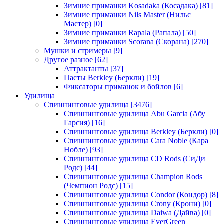
Зимние приманки Kosadaka (Косадака)
[81]
Зимние приманки Nils Master (Нильс
Мастер)
[0]
Зимние приманки Rapala (Рапала)
[50]
Зимние приманки Scorana (Скорана)
[270]
Мушки и стримеры
[9]
Другое разное
[62]
Аттрактанты
[37]
Пасты Berkley (Беркли)
[19]
Фиксаторы приманок и бойлов
[6]
Удилища
Спиннинговые удилища
[3476]
Спиннинговые удилища Abu Garcia (Абу
Гарсия)
[16]
Спиннинговые удилища Berkley (Беркли)
[0]
Спиннинговые удилища Cara Noble (Кара
Нобле)
[93]
Спиннинговые удилища CD Rods (СиДи
Родс)
[44]
Спиннинговые удилища Champion Rods
(Чемпион Родс)
[15]
Спиннинговые удилища Condor (Кондор)
[8]
Спиннинговые удилища Crony (Крони)
[0]
Спиннинговые удилища Daiwa (Дайва)
[0]
Спиннинговые удилища EverGreen