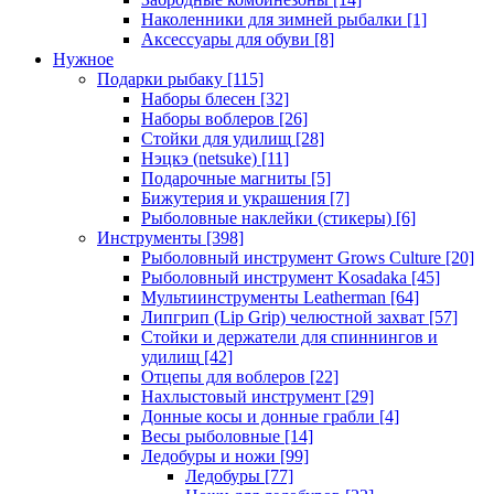
Наколенники для зимней рыбалки
[1]
Аксессуары для обуви
[8]
Нужное
Подарки рыбаку
[115]
Наборы блесен
[32]
Наборы воблеров
[26]
Стойки для удилищ
[28]
Нэцкэ (netsuke)
[11]
Подарочные магниты
[5]
Бижутерия и украшения
[7]
Рыболовные наклейки (стикеры)
[6]
Инструменты
[398]
Рыболовный инструмент Grows Culture
[20]
Рыболовный инструмент Kosadaka
[45]
Мультиинструменты Leatherman
[64]
Липгрип (Lip Grip) челюстной захват
[57]
Стойки и держатели для спиннингов и
удилищ
[42]
Отцепы для воблеров
[22]
Нахлыстовый инструмент
[29]
Донные косы и донные грабли
[4]
Весы рыболовные
[14]
Ледобуры и ножи
[99]
Ледобуры
[77]