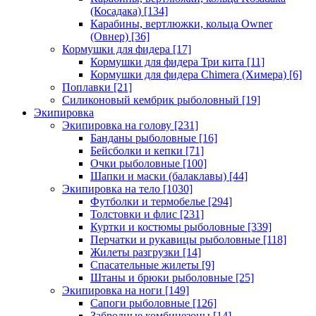
(Косадака)
[134]
Карабины, вертлюжки, кольца Owner
(Овнер)
[36]
Кормушки для фидера
[17]
Кормушки для фидера Три кита
[11]
Кормушки для фидера Chimera (Химера)
[6]
Поплавки
[21]
Силиконовый кембрик рыболовный
[19]
Экипировка
Экипировка на голову
[231]
Банданы рыболовные
[16]
Бейсболки и кепки
[71]
Очки рыболовные
[100]
Шапки и маски (балаклавы)
[44]
Экипировка на тело
[1030]
Футболки и термобелье
[294]
Толстовки и флис
[231]
Куртки и костюмы рыболовные
[339]
Перчатки и рукавицы рыболовные
[118]
Жилеты разгрузки
[14]
Спасательные жилеты
[9]
Штаны и брюки рыболовные
[25]
Экипировка на ноги
[149]
Сапоги рыболовные
[126]
Забродные комбинезоны
[14]