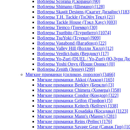
Воблеры Scorana (Скорана)
[90]
Воблеры Shimano (Шимано)
[128]
Воблеры Skagit Designs (Скагит Дизайнс)
[183
Воблеры T.H. Tackle (ТиЭйч Текл)
[21]
Воблеры Tackle House (Тэкл Хаус)
[693]
Воблеры Tiemco (Тиемко)
[30]
Воблеры Tsuribito (Тсурибито)
[1074]
Воблеры TsuYoki (Тсуеки)
[909]
Воблеры Vagabond (Вагабонд)
[22]
Воблеры Valley Hill (Волли Хилл)
[12]
Воблеры Verdict-baits (Вердикт)
[17]
Воблеры Yo-Zuri (DUEL / Yo-Zuri) (Ю-Зури Д
Воблеры Yoshi Onyx (Йоши Оникс)
[0]
Воблеры Zenith (Зенич)
[299]
Мягкие приманки (силикон, поролон)
[3466]
Мягкие приманки Akkoi (Аккои)
[165]
Мягкие приманки Berkley (Беркли)
[3]
Мягкие приманки Chimera (Химера)
[358]
Мягкие приманки Condor (Кондор)
[322]
Мягкие приманки Grifon (Грифон)
[5]
Мягкие приманки Keitech (Кейтеч)
[338]
Мягкие приманки Kosadaka (Косадака)
[1123]
Мягкие приманки Mann's (Маннс)
[281]
Мягкие приманки Reins (Рейнс)
[176]
Мягкие приманки Savage Gear (Саваж Гир)
[10