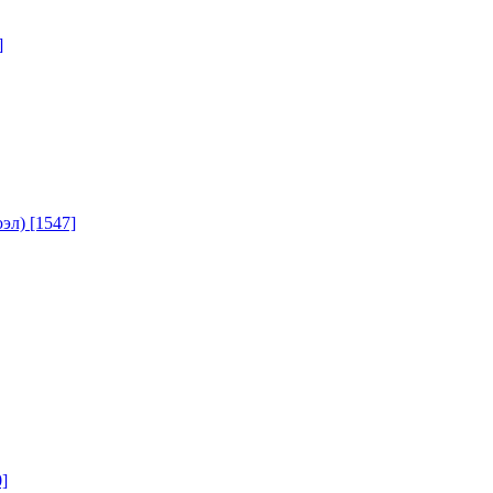
]
юэл)
[1547]
]