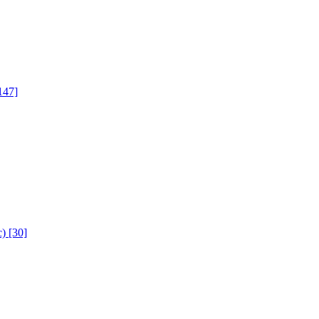
147]
с)
[30]