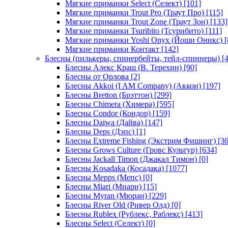
Мягкие приманки Select (Селект)
[101]
Мягкие приманки Trout Pro (Траут Про)
[115]
Мягкие приманки Trout Zone (Траут Зон)
[133]
Мягкие приманки Tsuribito (Тсурибито)
[111]
Мягкие приманки Yoshi Onyx (Йоши Оникс)
[
Мягкие приманки Контакт
[142]
Блесны (пилькеры, спинербейты, тейл-спиннеры)
[4
Блесны Алекс Краш (В. Терехин)
[90]
Блесны от Орлова
[2]
Блесны Akkoi (I AM Company) (Аккои)
[197]
Блесны Bretton (Брэттон)
[299]
Блесны Chimera (Химера)
[595]
Блесны Condor (Кондор)
[159]
Блесны Daiwa (Дайва)
[147]
Блесны Deps (Дэпс)
[1]
Блесны Extreme Fishing (Экстрим Фишинг)
[36
Блесны Grows Culture (Гровс Культур)
[634]
Блесны Jackall Timon (Джакал Тимон)
[0]
Блесны Kosadaka (Косадака)
[1077]
Блесны Mepps (Мепс)
[0]
Блесны Miari (Миари)
[15]
Блесны Myran (Мюран)
[229]
Блесны River Old (Ривер Олд)
[0]
Блесны Rublex (Рублекс, Раблекс)
[413]
Блесны Select (Селект)
[0]