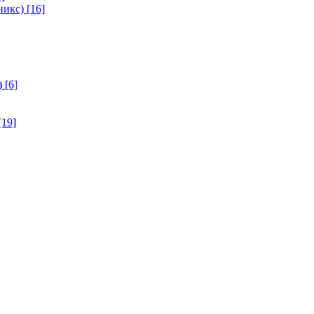
никс)
[16]
)
[6]
[19]