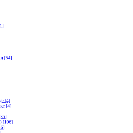
1]
ищ
[54]
]
ge
[4]
age
[4]
35]
)
[106]
6]
]