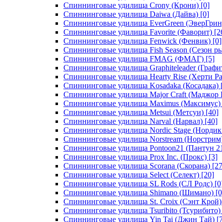
Спиннинговые удилища Crony (Крони)
[0]
Спиннинговые удилища Daiwa (Дайва)
[0]
Спиннинговые удилища EverGreen (ЭверГрин
Спиннинговые удилища Favorite (Фаворит)
[2
Спиннинговые удилища Fenwick (Фенвик)
[0]
Спиннинговые удилища Fish Season (Сезон р
Спиннинговые удилища FMAG (ФМАГ)
[5]
Спиннинговые удилища Graphiteleader (Графи
Спиннинговые удилища Hearty Rise (Херти Ра
Спиннинговые удилища Kosadaka (Косадака)
Спиннинговые удилища Major Craft (Маджор 
Спиннинговые удилища Maximus (Максимус)
Спиннинговые удилища Metsui (Метсуи)
[40]
Спиннинговые удилища Narval (Нарвал)
[40]
Спиннинговые удилища Nordic Stage (Нордик
Спиннинговые удилища Norstream (Норстрим
Спиннинговые удилища Pontoon21 (Пантун 2
Спиннинговые удилища Prox Inc. (Прокс)
[3]
Спиннинговые удилища Scorana (Скорана)
[27
Спиннинговые удилища Select (Селект)
[20]
Спиннинговые удилища SL Rods (СЛ Родс)
[0
Спиннинговые удилища Shimano (Шимано)
[0
Спиннинговые удилища St. Croix (Сэнт Крой)
Спиннинговые удилища Tsuribito (Тсурибито)
Спиннинговые удилища Yin Tai (Джин Тай)
[7