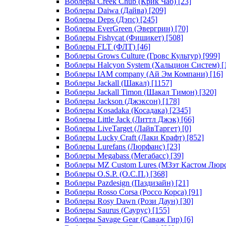
Воблеры Creek Chub (Крик Чаб)
[23]
Воблеры Daiwa (Дайва)
[209]
Воблеры Deps (Дэпс)
[245]
Воблеры EverGreen (Эвергрин)
[70]
Воблеры Fishycat (Фишикет)
[508]
Воблеры FLT (ФЛТ)
[46]
Воблеры Grows Culture (Гровс Культур)
[999]
Воблеры Halcyon System (Хальцион Систем)
[
Воблеры IAM company (Ай Эм Компани)
[16]
Воблеры Jackall (Шакал)
[1157]
Воблеры Jackall Timon (Шакал Тимон)
[320]
Воблеры Jackson (Джэксон)
[178]
Воблеры Kosadaka (Косадака)
[2345]
Воблеры Little Jack (Литтл Джэк)
[66]
Воблеры LiveTarget (ЛайвТаргет)
[0]
Воблеры Lucky Craft (Лаки Крафт)
[852]
Воблеры Lurefans (Люрфанс)
[23]
Воблеры Megabass (Мегабасс)
[39]
Воблеры MZ Custom Lures (МЗэт Кастом Люр
Воблеры O.S.P. (О.С.П.)
[368]
Воблеры Pazdesign (Паздизайн)
[21]
Воблеры Rosso Corsa (Россо Корса)
[91]
Воблеры Rosy Dawn (Рози Даун)
[30]
Воблеры Saurus (Саурус)
[155]
Воблеры Savage Gear (Саваж Гир)
[6]