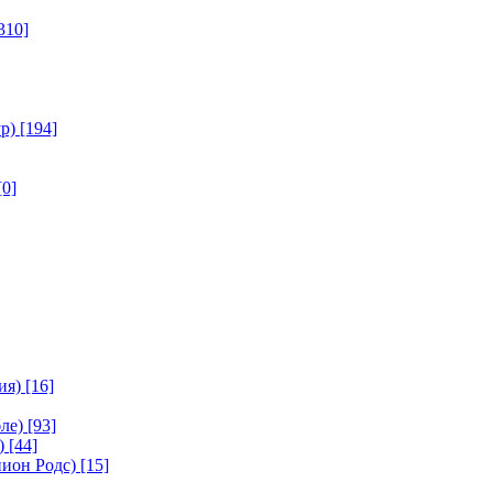
310]
р)
[194]
[0]
ия)
[16]
ле)
[93]
)
[44]
ион Родс)
[15]