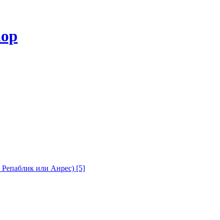
с Репаблик или Анрес)
[5]