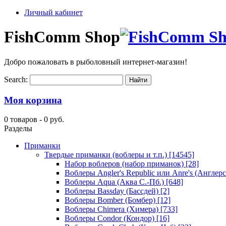
Личный кабинет
FishComm Shop
Добро пожаловать в рыболовный интернет-магазин!
Search:
Моя корзина
0 товаров -
0 руб.
Разделы
Приманки
Твердые приманки (воблеры и т.п.)
[14545]
Набор воблеров (набор приманок)
[28]
Воблеры Angler's Republic или Anre's (Англер
Воблеры Aqua (Аква С.-Пб.)
[648]
Воблеры Bassday (Бассдей)
[2]
Воблеры Bomber (Бомбер)
[12]
Воблеры Chimera (Химера)
[733]
Воблеры Condor (Кондор)
[16]