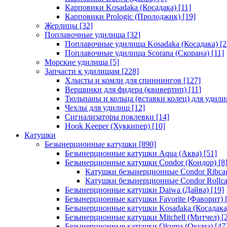
Карповики Kosadaka (Косадака)
[11]
Карповики Prologic (Пролоджик)
[19]
Жерлицы
[32]
Поплавочные удилища
[32]
Поплавочные удилища Kosadaka (Косадака)
[2
Поплавочные удилища Scorana (Скорана)
[11]
Морские удилища
[5]
Запчасти к удилищам
[228]
Хлысты и комли для спиннингов
[127]
Вершинки для фидера (квивертип)
[11]
Тюльпаны и кольца (вставки колец) для удил
Чехлы для удилищ
[12]
Сигнализаторы поклевки
[14]
Hook Keeper (Хуккипер)
[10]
Катушки
Безынерционные катушки
[890]
Безынерционные катушки Aqua (Аква)
[51]
Безынерционные катушки Condor (Кондор)
[8
Катушки безынерционные Condor Ribca
Катушки безынерционные Condor Rollc
Безынерционные катушки Daiwa (Дайва)
[19]
Безынерционные катушки Favorite (Фаворит)
[
Безынерционные катушки Kosadaka (Косадака
Безынерционные катушки Mitchell (Митчел)
[2
Безынерционные катушки Okuma (Окума)
[47