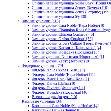
Спиннинговые удилища Yoshi Onyx (Йоши О
Спиннинговые удилища Zemex (Земекс)
[10]
Спиннинговые удилища Zetrix (Зетрикс)
[199]
Спиннинговые удилища б/у
[38]
Зимние удилища
[115]
Зимние удочки Cara Noble (Кара Нобле)
[0]
Зимние удочки Champion Rods (Чемпион Родс
Зимние удочки Chimera (Химера)
[6]
Зимние удочки Grifon (Грифон)
[53]
Зимние удочки Grows Culture (Гровс Культур)
Зимние удочки Karismax (Карисмакс)
[4]
Зимние удочки Kosadaka (Косадака)
[17]
Зимние удилища Norstream (Норстрим)
[1]
Зимние удочки Zetrix (Зетрикс)
[9]
Фидерные удилища
[79]
Фидеры Aqua (Аква С.-Пб.)
[0]
Фидеры Cara Noble (Кара Нобле)
[11]
Фидеры Black Hole (Блэк Хол)
[1]
Фидеры Daiwa (Дайва)
[0]
Фидеры Favorite (Фаворит)
[11]
Фидеры Kosadaka (Косадака)
[46]
Вершинки для фидера
[10]
Карповые удилища
[34]
Карповики Cara Noble (Кара Нобле)
[4]
Карповики Daiwa (Дайва)
[0]