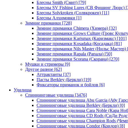
Блесны Smith (Смит)
[79]
Блесны SV Fishing Lures (СВ Фишинг Люрс)
[
Блесны Solvkroken (Солвкрокен)
[11]
Блесны Алхимовки
[1]
Зимние приманки
[728]
Зимние приманки Chimera (Химера)
[32]
Зимние приманки Grows Culture (Гровс Культу
Зимние приманки Karismax (Каризмакс)
[101]
Зимние приманки Kosadaka (Косадака)
[81]
Зимние приманки Nils Master (Нильс Мастер)
Зимние приманки Rapala (Рапала)
[50]
Зимние приманки Scorana (Скорана)
[270]
Мушки и стримеры
[9]
Другое разное
[62]
Аттрактанты
[37]
Пасты Berkley (Беркли)
[19]
Фиксаторы приманок и бойлов
[6]
Удилища
Спиннинговые удилища
[3476]
Спиннинговые удилища Abu Garcia (Абу Гарс
Спиннинговые удилища Berkley (Беркли)
[0]
Спиннинговые удилища Cara Noble (Кара Ноб
Спиннинговые удилища CD Rods (СиДи Родс
Спиннинговые удилища Champion Rods (Чемп
Спиннинговые удилища Condor (Кондор)
[8]