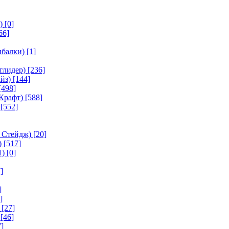
)
[0]
66]
ыбалки)
[1]
тлидер)
[236]
йз)
[144]
[498]
Крафт)
[588]
[552]
 Стейдж)
[20]
)
[517]
1)
[0]
]
]
]
[27]
[46]
]