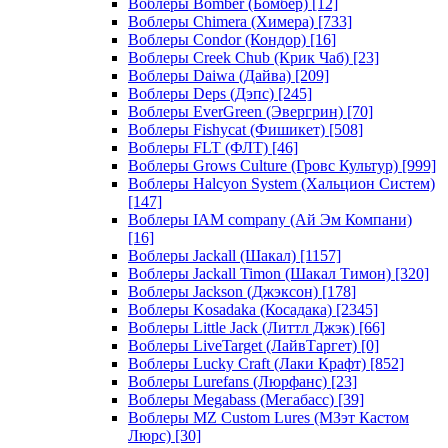
Воблеры Bomber (Бомбер)
[12]
Воблеры Chimera (Химера)
[733]
Воблеры Condor (Кондор)
[16]
Воблеры Creek Chub (Крик Чаб)
[23]
Воблеры Daiwa (Дайва)
[209]
Воблеры Deps (Дэпс)
[245]
Воблеры EverGreen (Эвергрин)
[70]
Воблеры Fishycat (Фишикет)
[508]
Воблеры FLT (ФЛТ)
[46]
Воблеры Grows Culture (Гровс Культур)
[999]
Воблеры Halcyon System (Хальцион Систем)
[147]
Воблеры IAM company (Ай Эм Компани)
[16]
Воблеры Jackall (Шакал)
[1157]
Воблеры Jackall Timon (Шакал Тимон)
[320]
Воблеры Jackson (Джэксон)
[178]
Воблеры Kosadaka (Косадака)
[2345]
Воблеры Little Jack (Литтл Джэк)
[66]
Воблеры LiveTarget (ЛайвТаргет)
[0]
Воблеры Lucky Craft (Лаки Крафт)
[852]
Воблеры Lurefans (Люрфанс)
[23]
Воблеры Megabass (Мегабасс)
[39]
Воблеры MZ Custom Lures (МЗэт Кастом
Люрс)
[30]