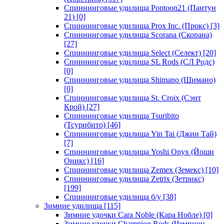
Спиннинговые удилища Pontoon21 (Пантун
21)
[0]
Спиннинговые удилища Prox Inc. (Прокс)
[3]
Спиннинговые удилища Scorana (Скорана)
[27]
Спиннинговые удилища Select (Селект)
[20]
Спиннинговые удилища SL Rods (СЛ Родс)
[0]
Спиннинговые удилища Shimano (Шимано)
[0]
Спиннинговые удилища St. Croix (Сэнт
Крой)
[27]
Спиннинговые удилища Tsuribito
(Тсурибито)
[46]
Спиннинговые удилища Yin Tai (Джин Тай)
[7]
Спиннинговые удилища Yoshi Onyx (Йоши
Оникс)
[16]
Спиннинговые удилища Zemex (Земекс)
[10]
Спиннинговые удилища Zetrix (Зетрикс)
[199]
Спиннинговые удилища б/у
[38]
Зимние удилища
[115]
Зимние удочки Cara Noble (Кара Нобле)
[0]
Зимние удочки Champion Rods (Чемпион