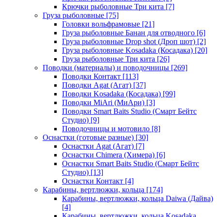
Крючки рыболовные Три кита
[7]
Груза рыболовные
[75]
Головки вольфрамовые
[21]
Груза рыболовные Банан для отводного
[6]
Груза рыболовные Drop shot (Дроп шот)
[2]
Груза рыболовные Kosadaka (Косадака)
[20]
Груза рыболовные Три кита
[26]
Поводки (материалы) и поводочницы
[269]
Поводки Контакт
[113]
Поводки Agat (Агат)
[37]
Поводки Kosadaka (Косадака)
[99]
Поводки MiAri (МиАри)
[3]
Поводки Smart Baits Studio (Смарт Бейтс
Студио)
[9]
Поводочницы и мотовило
[8]
Оснастки (готовые разные)
[30]
Оснастки Agat (Агат)
[7]
Оснастки Chimera (Химера)
[6]
Оснастки Smart Baits Studio (Смарт Бейтс
Студио)
[13]
Оснастки Контакт
[4]
Карабины, вертлюжки, кольца
[174]
Карабины, вертлюжки, кольца Daiwa (Дайва)
[4]
Карабины, вертлюжки, кольца Kosadaka