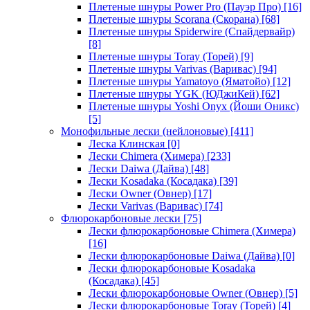
Плетеные шнуры Power Pro (Пауэр Про)
[16]
Плетеные шнуры Scorana (Скорана)
[68]
Плетеные шнуры Spiderwire (Спайдервайр)
[8]
Плетеные шнуры Toray (Торей)
[9]
Плетеные шнуры Varivas (Варивас)
[94]
Плетеные шнуры Yamatoyo (Яматойо)
[12]
Плетеные шнуры YGK (ЮДжиКей)
[62]
Плетеные шнуры Yoshi Onyx (Йоши Оникс)
[5]
Монофильные лески (нейлоновые)
[411]
Леска Клинская
[0]
Лески Chimera (Химера)
[233]
Лески Daiwa (Дайва)
[48]
Лески Kosadaka (Косадака)
[39]
Лески Owner (Овнер)
[17]
Лески Varivas (Варивас)
[74]
Флюрокарбоновые лески
[75]
Лески флюрокарбоновые Chimera (Химера)
[16]
Лески флюрокарбоновые Daiwa (Дайва)
[0]
Лески флюрокарбоновые Kosadaka
(Косадака)
[45]
Лески флюрокарбоновые Owner (Овнер)
[5]
Лески флюрокарбоновые Toray (Торей)
[4]