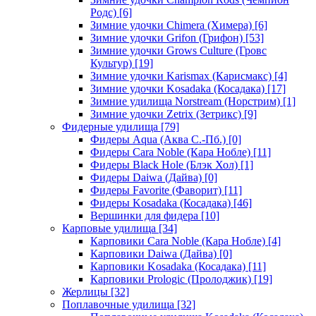
Родс)
[6]
Зимние удочки Chimera (Химера)
[6]
Зимние удочки Grifon (Грифон)
[53]
Зимние удочки Grows Culture (Гровс
Культур)
[19]
Зимние удочки Karismax (Карисмакс)
[4]
Зимние удочки Kosadaka (Косадака)
[17]
Зимние удилища Norstream (Норстрим)
[1]
Зимние удочки Zetrix (Зетрикс)
[9]
Фидерные удилища
[79]
Фидеры Aqua (Аква С.-Пб.)
[0]
Фидеры Cara Noble (Кара Нобле)
[11]
Фидеры Black Hole (Блэк Хол)
[1]
Фидеры Daiwa (Дайва)
[0]
Фидеры Favorite (Фаворит)
[11]
Фидеры Kosadaka (Косадака)
[46]
Вершинки для фидера
[10]
Карповые удилища
[34]
Карповики Cara Noble (Кара Нобле)
[4]
Карповики Daiwa (Дайва)
[0]
Карповики Kosadaka (Косадака)
[11]
Карповики Prologic (Пролоджик)
[19]
Жерлицы
[32]
Поплавочные удилища
[32]