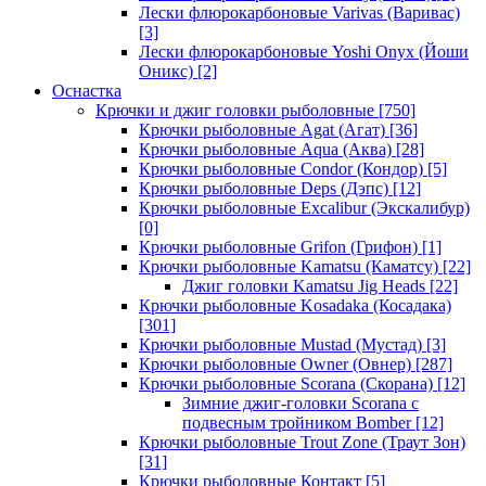
Лески флюрокарбоновые Varivas (Варивас)
[3]
Лески флюрокарбоновые Yoshi Onyx (Йоши
Оникс)
[2]
Оснастка
Крючки и джиг головки рыболовные
[750]
Крючки рыболовные Agat (Агат)
[36]
Крючки рыболовные Aqua (Аква)
[28]
Крючки рыболовные Condor (Кондор)
[5]
Крючки рыболовные Deps (Дэпс)
[12]
Крючки рыболовные Excalibur (Экскалибур)
[0]
Крючки рыболовные Grifon (Грифон)
[1]
Крючки рыболовные Kamatsu (Каматсу)
[22]
Джиг головки Kamatsu Jig Heads
[22]
Крючки рыболовные Kosadaka (Косадака)
[301]
Крючки рыболовные Mustad (Мустад)
[3]
Крючки рыболовные Owner (Овнер)
[287]
Крючки рыболовные Scorana (Скорана)
[12]
Зимние джиг-головки Scorana с
подвесным тройником Bomber
[12]
Крючки рыболовные Trout Zone (Траут Зон)
[31]
Крючки рыболовные Контакт
[5]