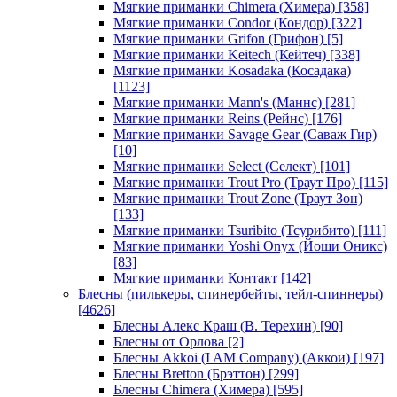
Мягкие приманки Chimera (Химера)
[358]
Мягкие приманки Condor (Кондор)
[322]
Мягкие приманки Grifon (Грифон)
[5]
Мягкие приманки Keitech (Кейтеч)
[338]
Мягкие приманки Kosadaka (Косадака)
[1123]
Мягкие приманки Mann's (Маннс)
[281]
Мягкие приманки Reins (Рейнс)
[176]
Мягкие приманки Savage Gear (Саваж Гир)
[10]
Мягкие приманки Select (Селект)
[101]
Мягкие приманки Trout Pro (Траут Про)
[115]
Мягкие приманки Trout Zone (Траут Зон)
[133]
Мягкие приманки Tsuribito (Тсурибито)
[111]
Мягкие приманки Yoshi Onyx (Йоши Оникс)
[83]
Мягкие приманки Контакт
[142]
Блесны (пилькеры, спинербейты, тейл-спиннеры)
[4626]
Блесны Алекс Краш (В. Терехин)
[90]
Блесны от Орлова
[2]
Блесны Akkoi (I AM Company) (Аккои)
[197]
Блесны Bretton (Брэттон)
[299]
Блесны Chimera (Химера)
[595]