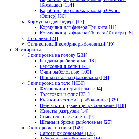
(Косадака)
[134]
Карабины, вертлюжки, кольца Owner
(Овнер)
[36]
Кормушки для фидера
[17]
Кормушки для фидера Три кита
[11]
Кормушки для фидера Chimera (Химера)
[6]
Поплавки
[21]
Силиконовый кембрик рыболовный
[19]
Экипировка
Экипировка на голову
[231]
Банданы рыболовные
[16]
Бейсболки и кепки
[71]
Очки рыболовные
[100]
Шапки и маски (балаклавы)
[44]
Экипировка на тело
[1030]
Футболки и термобелье
[294]
Толстовки и флис
[231]
Куртки и костюмы рыболовные
[339]
Перчатки и рукавицы рыболовные
[118]
Жилеты разгрузки
[14]
Спасательные жилеты
[9]
Штаны и брюки рыболовные
[25]
Экипировка на ноги
[149]
Сапоги рыболовные
[126]
Забродные комбинезоны
[14]