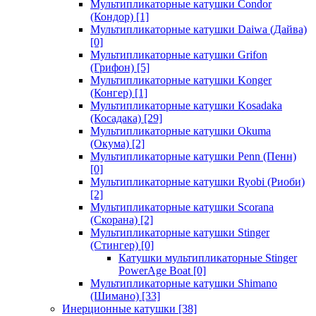
Мультипликаторные катушки Condor
(Кондор)
[1]
Мультипликаторные катушки Daiwa (Дайва)
[0]
Мультипликаторные катушки Grifon
(Грифон)
[5]
Мультипликаторные катушки Konger
(Конгер)
[1]
Мультипликаторные катушки Kosadaka
(Косадака)
[29]
Мультипликаторные катушки Okuma
(Окума)
[2]
Мультипликаторные катушки Penn (Пенн)
[0]
Мультипликаторные катушки Ryobi (Риоби)
[2]
Мультипликаторные катушки Scorana
(Скорана)
[2]
Мультипликаторные катушки Stinger
(Стингер)
[0]
Катушки мультипликаторные Stinger
PowerAge Boat
[0]
Мультипликаторные катушки Shimano
(Шимано)
[33]
Инерционные катушки
[38]