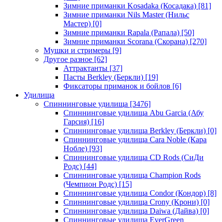
Зимние приманки Kosadaka (Косадака)
[81]
Зимние приманки Nils Master (Нильс
Мастер)
[0]
Зимние приманки Rapala (Рапала)
[50]
Зимние приманки Scorana (Скорана)
[270]
Мушки и стримеры
[9]
Другое разное
[62]
Аттрактанты
[37]
Пасты Berkley (Беркли)
[19]
Фиксаторы приманок и бойлов
[6]
Удилища
Спиннинговые удилища
[3476]
Спиннинговые удилища Abu Garcia (Абу
Гарсия)
[16]
Спиннинговые удилища Berkley (Беркли)
[0]
Спиннинговые удилища Cara Noble (Кара
Нобле)
[93]
Спиннинговые удилища CD Rods (СиДи
Родс)
[44]
Спиннинговые удилища Champion Rods
(Чемпион Родс)
[15]
Спиннинговые удилища Condor (Кондор)
[8]
Спиннинговые удилища Crony (Крони)
[0]
Спиннинговые удилища Daiwa (Дайва)
[0]
Спиннинговые удилища EverGreen