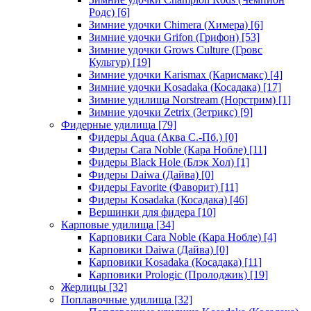
Родс)
[6]
Зимние удочки Chimera (Химера)
[6]
Зимние удочки Grifon (Грифон)
[53]
Зимние удочки Grows Culture (Гровс
Культур)
[19]
Зимние удочки Karismax (Карисмакс)
[4]
Зимние удочки Kosadaka (Косадака)
[17]
Зимние удилища Norstream (Норстрим)
[1]
Зимние удочки Zetrix (Зетрикс)
[9]
Фидерные удилища
[79]
Фидеры Aqua (Аква С.-Пб.)
[0]
Фидеры Cara Noble (Кара Нобле)
[11]
Фидеры Black Hole (Блэк Хол)
[1]
Фидеры Daiwa (Дайва)
[0]
Фидеры Favorite (Фаворит)
[11]
Фидеры Kosadaka (Косадака)
[46]
Вершинки для фидера
[10]
Карповые удилища
[34]
Карповики Cara Noble (Кара Нобле)
[4]
Карповики Daiwa (Дайва)
[0]
Карповики Kosadaka (Косадака)
[11]
Карповики Prologic (Пролоджик)
[19]
Жерлицы
[32]
Поплавочные удилища
[32]