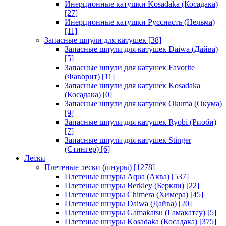
Инерционные катушки Kosadaka (Косадака)
[27]
Инерционные катушки Русснасть (Нельма)
[11]
Запасные шпули для катушек
[38]
Запасные шпули для катушек Daiwa (Дайва)
[5]
Запасные шпули для катушек Favorite
(Фаворит)
[11]
Запасные шпули для катушек Kosadaka
(Косадака)
[0]
Запасные шпули для катушек Okuma (Окума)
[9]
Запасные шпули для катушек Ryobi (Риоби)
[7]
Запасные шпули для катушек Stinger
(Стингер)
[6]
Лески
Плетеные лески (шнуры)
[1278]
Плетеные шнуры Aqua (Аква)
[537]
Плетеные шнуры Berkley (Беркли)
[22]
Плетеные шнуры Chimera (Химера)
[45]
Плетеные шнуры Daiwa (Дайва)
[20]
Плетеные шнуры Gamakatsu (Гамакатсу)
[5]
Плетеные шнуры Kosadaka (Косадака)
[375]