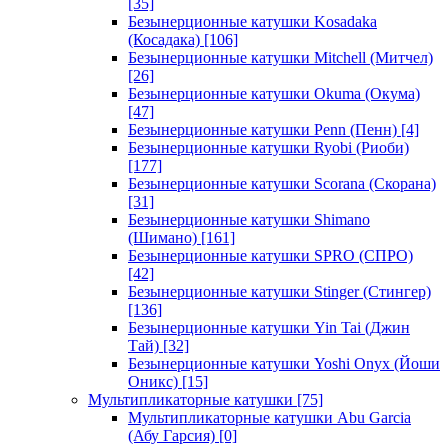
[35]
Безынерционные катушки Kosadaka
(Косадака)
[106]
Безынерционные катушки Mitchell (Митчел)
[26]
Безынерционные катушки Okuma (Окума)
[47]
Безынерционные катушки Penn (Пенн)
[4]
Безынерционные катушки Ryobi (Риоби)
[177]
Безынерционные катушки Scorana (Скорана)
[31]
Безынерционные катушки Shimano
(Шимано)
[161]
Безынерционные катушки SPRO (СПРО)
[42]
Безынерционные катушки Stinger (Стингер)
[136]
Безынерционные катушки Yin Tai (Джин
Тай)
[32]
Безынерционные катушки Yoshi Onyx (Йоши
Оникс)
[15]
Мультипликаторные катушки
[75]
Мультипликаторные катушки Abu Garcia
(Абу Гарсия)
[0]