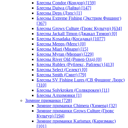
Блесны Condor (Кондор)
[159]
Блесны Daiwa (Дайва)
[147]
Блесны Deps (Дэпс)
[1]
Блесны Extreme Fishing (Экстрим Фишинг)
[367]
Блесны Grows Culture (Гровс Культур)
[634]
Блесны Jackall Timon (Джакал Тимон)
[0]
Блесны Kosadaka (Косадака)
[1077]
Блесны Mepps (Мепс)
[0]
Блесны Miari (Миари)
[15]
Блесны Myran (Мюран)
[229]
Блесны River Old (Ривер Олд)
[0]
Блесны Rublex (Рублекс, Раблекс)
[413]
Блесны Select (Селект)
[0]
Блесны Smith (Смит)
[79]
Блесны SV Fishing Lures (СВ Фишинг Люрс)
[310]
Блесны Solvkroken (Солвкрокен)
[11]
Блесны Алхимовки
[1]
Зимние приманки
[728]
Зимние приманки Chimera (Химера)
[32]
Зимние приманки Grows Culture (Гровс
Культур)
[194]
Зимние приманки Karismax (Каризмакс)
[101]