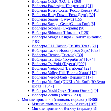
Воблеры O.S.P. (О.С.П.)
[368]
Воблеры Pazdesign (Паздизайн)
[21]
Воблеры Rosso Corsa (Россо Корса)
[91]
Воблеры Rosy Dawn (Рози Даун)
[30]
Воблеры Saurus (Саурус)
[155]
Воблеры Savage Gear (Саваж Гир)
[6]
Воблеры Scorana (Скорана)
[90]
Воблеры Shimano (Шимано)
[128]
Воблеры Skagit Designs (Скагит Дизайнс)
[183]
Воблеры T.H. Tackle (ТиЭйч Текл)
[21]
Воблеры Tackle House (Тэкл Хаус)
[693]
Воблеры Tiemco (Тиемко)
[30]
Воблеры Tsuribito (Тсурибито)
[1074]
Воблеры TsuYoki (Тсуеки)
[909]
Воблеры Vagabond (Вагабонд)
[22]
Воблеры Valley Hill (Волли Хилл)
[12]
Воблеры Verdict-baits (Вердикт)
[17]
Воблеры Yo-Zuri (DUEL / Yo-Zuri) (Ю-Зури
Дюэл)
[1547]
Воблеры Yoshi Onyx (Йоши Оникс)
[0]
Воблеры Zenith (Зенич)
[299]
Мягкие приманки (силикон, поролон)
[3466]
Мягкие приманки Akkoi (Аккои)
[165]
Мягкие приманки Berkley (Беркли)
[3]