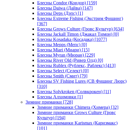
Блесны Condor (Кондор)
[159]
Блесны Daiwa (Дайва)
[147]
Блесны Deps (Дэпс)
[1]
Блесны Extreme Fishing (Экстрим Фишинг)
[367]
Блесны Grows Culture (Гровс Культур)
[634]
Блесны Jackall Timon (Джакал Тимон)
[0]
Блесны Kosadaka (Косадака)
[1077]
Блесны Mepps (Мепс)
[0]
Блесны Miari (Миари)
[15]
Блесны Myran (Мюран)
[229]
Блесны River Old (Ривер Олд)
[0]
Блесны Rublex (Рублекс, Раблекс)
[413]
Блесны Select (Селект)
[0]
Блесны Smith (Смит)
[79]
Блесны SV Fishing Lures (СВ Фишинг Люрс)
[310]
Блесны Solvkroken (Солвкрокен)
[11]
Блесны Алхимовки
[1]
Зимние приманки
[728]
Зимние приманки Chimera (Химера)
[32]
Зимние приманки Grows Culture (Гровс
Культур)
[194]
Зимние приманки Karismax (Каризмакс)
[101]