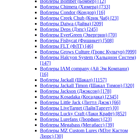
Воблеры Bomber (Бомбер)
[12]
Воблеры Chimera (Химера)
[733]
Воблеры Condor (Кондор)
[16]
Воблеры Creek Chub (Крик Чаб)
[23]
Воблеры Daiwa (Дайва)
[209]
Воблеры Deps (Дэпс)
[245]
Воблеры EverGreen (Эвергрин)
[70]
Воблеры Fishycat (Фишикет)
[508]
Воблеры FLT (ФЛТ)
[46]
Воблеры Grows Culture (Гровс Культур)
[999]
Воблеры Halcyon System (Хальцион Систем)
[147]
Воблеры IAM company (Ай Эм Компани)
[16]
Воблеры Jackall (Шакал)
[1157]
Воблеры Jackall Timon (Шакал Тимон)
[320]
Воблеры Jackson (Джэксон)
[178]
Воблеры Kosadaka (Косадака)
[2345]
Воблеры Little Jack (Литтл Джэк)
[66]
Воблеры LiveTarget (ЛайвТаргет)
[0]
Воблеры Lucky Craft (Лаки Крафт)
[852]
Воблеры Lurefans (Люрфанс)
[23]
Воблеры Megabass (Мегабасс)
[39]
Воблеры MZ Custom Lures (МЗэт Кастом
Люрс)
[30]