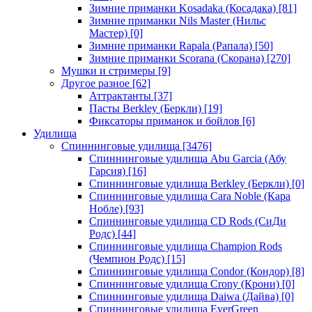
Зимние приманки Kosadaka (Косадака)
[81]
Зимние приманки Nils Master (Нильс
Мастер)
[0]
Зимние приманки Rapala (Рапала)
[50]
Зимние приманки Scorana (Скорана)
[270]
Мушки и стримеры
[9]
Другое разное
[62]
Аттрактанты
[37]
Пасты Berkley (Беркли)
[19]
Фиксаторы приманок и бойлов
[6]
Удилища
Спиннинговые удилища
[3476]
Спиннинговые удилища Abu Garcia (Абу
Гарсия)
[16]
Спиннинговые удилища Berkley (Беркли)
[0]
Спиннинговые удилища Cara Noble (Кара
Нобле)
[93]
Спиннинговые удилища CD Rods (СиДи
Родс)
[44]
Спиннинговые удилища Champion Rods
(Чемпион Родс)
[15]
Спиннинговые удилища Condor (Кондор)
[8]
Спиннинговые удилища Crony (Крони)
[0]
Спиннинговые удилища Daiwa (Дайва)
[0]
Спиннинговые удилища EverGreen