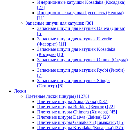
Инерционные катушки Kosadaka (Косадака)
[27]
Инерционные катушки Русснасть (Нельма)
[11]
Запасные шпули для катушек
[38]
Запасные шпули для катушек Daiwa (Дайва)
[5]
Запасные шпули для катушек Favorite
(Фаворит)
[11]
Запасные шпули для катушек Kosadaka
(Косадака)
[0]
Запасные шпули для катушек Okuma (Окума)
[9]
Запасные шпули для катушек Ryobi (Риоби)
[7]
Запасные шпули для катушек Stinger
(Стингер)
[6]
Лески
Плетеные лески (шнуры)
[1278]
Плетеные шнуры Aqua (Аква)
[537]
Плетеные шнуры Berkley (Беркли)
[22]
Плетеные шнуры Chimera (Химера)
[45]
Плетеные шнуры Daiwa (Дайва)
[20]
Плетеные шнуры Gamakatsu (Гамакатсу)
[5]
Плетеные шнуры Kosadaka (Косадака)
[375]