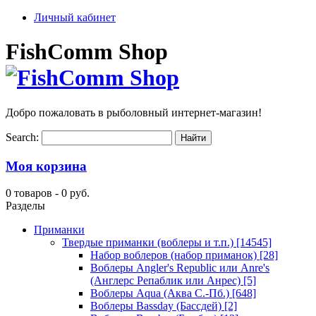
Личный кабинет
FishComm Shop
Добро пожаловать в рыболовный интернет-магазин!
Search:
Моя корзина
0 товаров -
0 руб.
Разделы
Приманки
Твердые приманки (воблеры и т.п.)
[14545]
Набор воблеров (набор приманок)
[28]
Воблеры Angler's Republic или Anre's
(Англерс Репаблик или Анрес)
[5]
Воблеры Aqua (Аква С.-Пб.)
[648]
Воблеры Bassday (Бассдей)
[2]