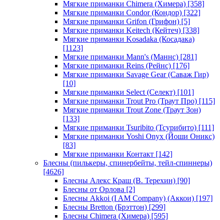
Мягкие приманки Chimera (Химера)
[358]
Мягкие приманки Condor (Кондор)
[322]
Мягкие приманки Grifon (Грифон)
[5]
Мягкие приманки Keitech (Кейтеч)
[338]
Мягкие приманки Kosadaka (Косадака)
[1123]
Мягкие приманки Mann's (Маннс)
[281]
Мягкие приманки Reins (Рейнс)
[176]
Мягкие приманки Savage Gear (Саваж Гир)
[10]
Мягкие приманки Select (Селект)
[101]
Мягкие приманки Trout Pro (Траут Про)
[115]
Мягкие приманки Trout Zone (Траут Зон)
[133]
Мягкие приманки Tsuribito (Тсурибито)
[111]
Мягкие приманки Yoshi Onyx (Йоши Оникс)
[83]
Мягкие приманки Контакт
[142]
Блесны (пилькеры, спинербейты, тейл-спиннеры)
[4626]
Блесны Алекс Краш (В. Терехин)
[90]
Блесны от Орлова
[2]
Блесны Akkoi (I AM Company) (Аккои)
[197]
Блесны Bretton (Брэттон)
[299]
Блесны Chimera (Химера)
[595]