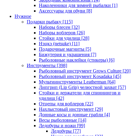
Наколенники для зимней рыбалки
[1]
Аксессуары для обуви
[8]
Нужное
Подарки рыбаку
[115]
Наборы блесен
[32]
Наборы воблеров
[26]
Стойки для удилищ
[28]
Нэцкэ (netsuke)
[11]
Подарочные магниты
[5]
Бижутерия и украшения
[7]
Рыболовные наклейки (стикеры)
[6]
Инструменты
[398]
Рыболовный инструмент Grows Culture
[20]
Рыболовный инструмент Kosadaka
[45]
Мультиинструменты Leatherman
[64]
Липгрип (Lip Grip) челюстной захват
[57]
Стойки и держатели для спиннингов и
удилищ
[42]
Отцепы для воблеров
[22]
Нахлыстовый инструмент
[29]
Донные косы и донные грабли
[4]
Весы рыболовные
[14]
Ледобуры и ножи
[99]
Ледобуры
[77]