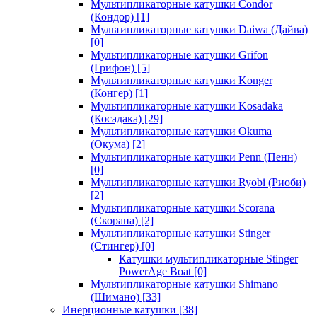
Мультипликаторные катушки Condor
(Кондор)
[1]
Мультипликаторные катушки Daiwa (Дайва)
[0]
Мультипликаторные катушки Grifon
(Грифон)
[5]
Мультипликаторные катушки Konger
(Конгер)
[1]
Мультипликаторные катушки Kosadaka
(Косадака)
[29]
Мультипликаторные катушки Okuma
(Окума)
[2]
Мультипликаторные катушки Penn (Пенн)
[0]
Мультипликаторные катушки Ryobi (Риоби)
[2]
Мультипликаторные катушки Scorana
(Скорана)
[2]
Мультипликаторные катушки Stinger
(Стингер)
[0]
Катушки мультипликаторные Stinger
PowerAge Boat
[0]
Мультипликаторные катушки Shimano
(Шимано)
[33]
Инерционные катушки
[38]