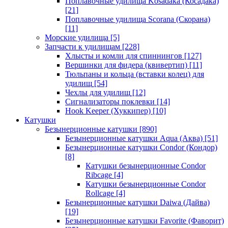
Поплавочные удилища Kosadaka (Косадака)
[21]
Поплавочные удилища Scorana (Скорана)
[11]
Морские удилища
[5]
Запчасти к удилищам
[228]
Хлысты и комли для спиннингов
[127]
Вершинки для фидера (квивертип)
[11]
Тюльпаны и кольца (вставки колец) для
удилищ
[54]
Чехлы для удилищ
[12]
Сигнализаторы поклевки
[14]
Hook Keeper (Хуккипер)
[10]
Катушки
Безынерционные катушки
[890]
Безынерционные катушки Aqua (Аква)
[51]
Безынерционные катушки Condor (Кондор)
[8]
Катушки безынерционные Condor
Ribcage
[4]
Катушки безынерционные Condor
Rollcage
[4]
Безынерционные катушки Daiwa (Дайва)
[19]
Безынерционные катушки Favorite (Фаворит)