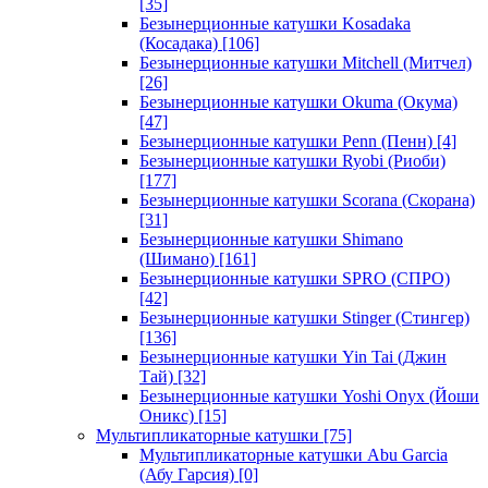
[35]
Безынерционные катушки Kosadaka
(Косадака)
[106]
Безынерционные катушки Mitchell (Митчел)
[26]
Безынерционные катушки Okuma (Окума)
[47]
Безынерционные катушки Penn (Пенн)
[4]
Безынерционные катушки Ryobi (Риоби)
[177]
Безынерционные катушки Scorana (Скорана)
[31]
Безынерционные катушки Shimano
(Шимано)
[161]
Безынерционные катушки SPRO (СПРО)
[42]
Безынерционные катушки Stinger (Стингер)
[136]
Безынерционные катушки Yin Tai (Джин
Тай)
[32]
Безынерционные катушки Yoshi Onyx (Йоши
Оникс)
[15]
Мультипликаторные катушки
[75]
Мультипликаторные катушки Abu Garcia
(Абу Гарсия)
[0]