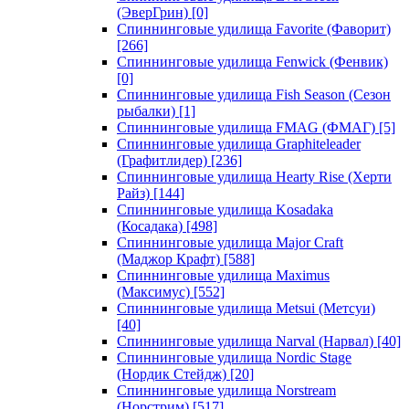
(ЭверГрин)
[0]
Спиннинговые удилища Favorite (Фаворит)
[266]
Спиннинговые удилища Fenwick (Фенвик)
[0]
Спиннинговые удилища Fish Season (Сезон
рыбалки)
[1]
Спиннинговые удилища FMAG (ФМАГ)
[5]
Спиннинговые удилища Graphiteleader
(Графитлидер)
[236]
Спиннинговые удилища Hearty Rise (Херти
Райз)
[144]
Спиннинговые удилища Kosadaka
(Косадака)
[498]
Спиннинговые удилища Major Craft
(Маджор Крафт)
[588]
Спиннинговые удилища Maximus
(Максимус)
[552]
Спиннинговые удилища Metsui (Метсуи)
[40]
Спиннинговые удилища Narval (Нарвал)
[40]
Спиннинговые удилища Nordic Stage
(Нордик Стейдж)
[20]
Спиннинговые удилища Norstream
(Норстрим)
[517]