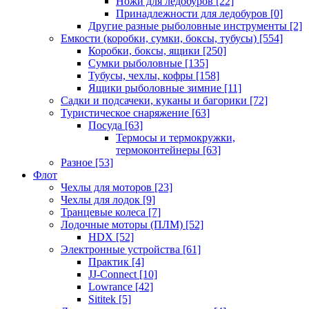
Ножи для ледобуров
[22]
Принадлежности для ледобуров
[0]
Другие разные рыболовные инструменты
[2]
Емкости (коробки, сумки, боксы, тубусы)
[554]
Коробки, боксы, ящики
[250]
Сумки рыболовные
[135]
Тубусы, чехлы, кофры
[158]
Ящики рыболовные зимние
[11]
Садки и подсачеки, куканы и багорики
[72]
Туристическое снаряжение
[63]
Посуда
[63]
Термосы и термокружки,
термоконтейнеры
[63]
Разное
[53]
Флот
Чехлы для моторов
[23]
Чехлы для лодок
[9]
Транцевые колеса
[7]
Лодочные моторы (ПЛМ)
[52]
HDX
[52]
Электронные устройства
[61]
Практик
[4]
JJ-Connect
[10]
Lowrance
[42]
Sititek
[5]