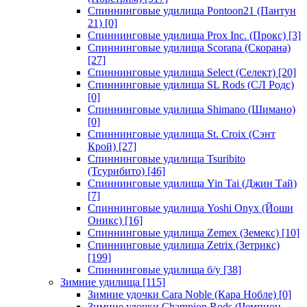
Спиннинговые удилища Pontoon21 (Пантун
21)
[0]
Спиннинговые удилища Prox Inc. (Прокс)
[3]
Спиннинговые удилища Scorana (Скорана)
[27]
Спиннинговые удилища Select (Селект)
[20]
Спиннинговые удилища SL Rods (СЛ Родс)
[0]
Спиннинговые удилища Shimano (Шимано)
[0]
Спиннинговые удилища St. Croix (Сэнт
Крой)
[27]
Спиннинговые удилища Tsuribito
(Тсурибито)
[46]
Спиннинговые удилища Yin Tai (Джин Тай)
[7]
Спиннинговые удилища Yoshi Onyx (Йоши
Оникс)
[16]
Спиннинговые удилища Zemex (Земекс)
[10]
Спиннинговые удилища Zetrix (Зетрикс)
[199]
Спиннинговые удилища б/у
[38]
Зимние удилища
[115]
Зимние удочки Cara Noble (Кара Нобле)
[0]
Зимние удочки Champion Rods (Чемпион