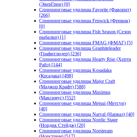
(ЭверГрин)
[0]
Спиннинговые удилища Favorite (Фаворит)
[266]
Спиннинговые удилища Fenwick (Фенвик)
[0]
Спиннинговые удилища Fish Season (Сезон
рыбалки)
[1]
Спиннинговые удилища FMAG (ФМАГ)
[5]
Спиннинговые удилища Graphiteleader
(Графитлидер)
[236]
Спиннинговые удилища Hearty Rise (Херти
Райз)
[144]
Спиннинговые удилища Kosadaka
(Косадака)
[498]
Спиннинговые удилища Major Craft
(Маджор Крафт)
[588]
Спиннинговые удилища Maximus
(Максимус)
[552]
Спиннинговые удилища Metsui (Метсуи)
[40]
Спиннинговые удилища Narval (Нарвал)
[40]
Спиннинговые удилища Nordic Stage
(Нордик Стейдж)
[20]
Спиннинговые удилища Norstream
(Норстрим)
[517]