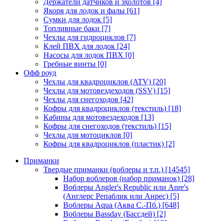
Держатели датчиков и эхолотов
[4]
Якоря для лодок и фалы
[61]
Сумки для лодок
[5]
Топливные баки
[7]
Чехлы для гидроциклов
[7]
Клей ПВХ для лодок
[24]
Насосы для лодок ПВХ
[0]
Гребные винты
[0]
Офф роуд
Чехлы для квадроциклов (ATV)
[20]
Чехлы для мотовездеходов (SSV)
[15]
Чехлы для снегоходов
[42]
Кофры для квадроциклов (текстиль)
[18]
Кабины для мотовездеходов
[13]
Кофры для снегоходов (текстиль)
[15]
Чехлы для мотоциклов
[0]
Кофры для квадроциклов (пластик)
[2]
Приманки
Твердые приманки (воблеры и т.п.)
[14545]
Набор воблеров (набор приманок)
[28]
Воблеры Angler's Republic или Anre's
(Англерс Репаблик или Анрес)
[5]
Воблеры Aqua (Аква С.-Пб.)
[648]
Воблеры Bassday (Бассдей)
[2]