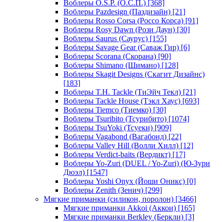
Воблеры O.S.P. (О.С.П.)
[368]
Воблеры Pazdesign (Паздизайн)
[21]
Воблеры Rosso Corsa (Россо Корса)
[91]
Воблеры Rosy Dawn (Рози Даун)
[30]
Воблеры Saurus (Саурус)
[155]
Воблеры Savage Gear (Саваж Гир)
[6]
Воблеры Scorana (Скорана)
[90]
Воблеры Shimano (Шимано)
[128]
Воблеры Skagit Designs (Скагит Дизайнс)
[183]
Воблеры T.H. Tackle (ТиЭйч Текл)
[21]
Воблеры Tackle House (Тэкл Хаус)
[693]
Воблеры Tiemco (Тиемко)
[30]
Воблеры Tsuribito (Тсурибито)
[1074]
Воблеры TsuYoki (Тсуеки)
[909]
Воблеры Vagabond (Вагабонд)
[22]
Воблеры Valley Hill (Волли Хилл)
[12]
Воблеры Verdict-baits (Вердикт)
[17]
Воблеры Yo-Zuri (DUEL / Yo-Zuri) (Ю-Зури
Дюэл)
[1547]
Воблеры Yoshi Onyx (Йоши Оникс)
[0]
Воблеры Zenith (Зенич)
[299]
Мягкие приманки (силикон, поролон)
[3466]
Мягкие приманки Akkoi (Аккои)
[165]
Мягкие приманки Berkley (Беркли)
[3]