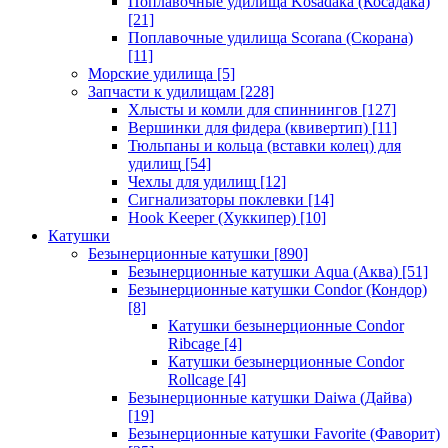
Поплавочные удилища Kosadaka (Косадака)
[21]
Поплавочные удилища Scorana (Скорана)
[11]
Морские удилища
[5]
Запчасти к удилищам
[228]
Хлысты и комли для спиннингов
[127]
Вершинки для фидера (квивертип)
[11]
Тюльпаны и кольца (вставки колец) для
удилищ
[54]
Чехлы для удилищ
[12]
Сигнализаторы поклевки
[14]
Hook Keeper (Хуккипер)
[10]
Катушки
Безынерционные катушки
[890]
Безынерционные катушки Aqua (Аква)
[51]
Безынерционные катушки Condor (Кондор)
[8]
Катушки безынерционные Condor
Ribcage
[4]
Катушки безынерционные Condor
Rollcage
[4]
Безынерционные катушки Daiwa (Дайва)
[19]
Безынерционные катушки Favorite (Фаворит)