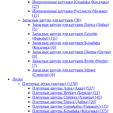
Инерционные катушки Kosadaka (Косадака)
[27]
Инерционные катушки Русснасть (Нельма)
[11]
Запасные шпули для катушек
[38]
Запасные шпули для катушек Daiwa (Дайва)
[5]
Запасные шпули для катушек Favorite
(Фаворит)
[11]
Запасные шпули для катушек Kosadaka
(Косадака)
[0]
Запасные шпули для катушек Okuma (Окума)
[9]
Запасные шпули для катушек Ryobi (Риоби)
[7]
Запасные шпули для катушек Stinger
(Стингер)
[6]
Лески
Плетеные лески (шнуры)
[1278]
Плетеные шнуры Aqua (Аква)
[537]
Плетеные шнуры Berkley (Беркли)
[22]
Плетеные шнуры Chimera (Химера)
[45]
Плетеные шнуры Daiwa (Дайва)
[20]
Плетеные шнуры Gamakatsu (Гамакатсу)
[5]
Плетеные шнуры Kosadaka (Косадака)
[375]