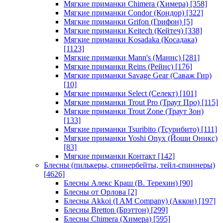
Мягкие приманки Chimera (Химера)
[358]
Мягкие приманки Condor (Кондор)
[322]
Мягкие приманки Grifon (Грифон)
[5]
Мягкие приманки Keitech (Кейтеч)
[338]
Мягкие приманки Kosadaka (Косадака)
[1123]
Мягкие приманки Mann's (Маннс)
[281]
Мягкие приманки Reins (Рейнс)
[176]
Мягкие приманки Savage Gear (Саваж Гир)
[10]
Мягкие приманки Select (Селект)
[101]
Мягкие приманки Trout Pro (Траут Про)
[115]
Мягкие приманки Trout Zone (Траут Зон)
[133]
Мягкие приманки Tsuribito (Тсурибито)
[111]
Мягкие приманки Yoshi Onyx (Йоши Оникс)
[83]
Мягкие приманки Контакт
[142]
Блесны (пилькеры, спинербейты, тейл-спиннеры)
[4626]
Блесны Алекс Краш (В. Терехин)
[90]
Блесны от Орлова
[2]
Блесны Akkoi (I AM Company) (Аккои)
[197]
Блесны Bretton (Брэттон)
[299]
Блесны Chimera (Химера)
[595]