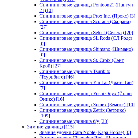
Спиннинговые удилища Pontoon21 (Пантун
21)
[0]
Спиннинговые удилища Prox Inc. (Прокс)
[3]
Спиннинговые удилища Scorana (Скорана)
[27]
Спиннинговые удилища Select (Селект)
[20]
Спиннинговые удилища SL Rods (СЛ Родс)
[0]
Спиннинговые удилища Shimano (Шимано)
[0]
Спиннинговые удилища St. Croix (Сэнт
Крой)
[27]
Спиннинговые удилища Tsuribito
(Тсурибито)
[46]
Спиннинговые удилища Yin Tai (Джин Тай)
[7]
Спиннинговые удилища Yoshi Onyx (Йоши
Оникс)
[16]
Спиннинговые удилища Zemex (Земекс)
[10]
Спиннинговые удилища Zetrix (Зетрикс)
[199]
Спиннинговые удилища б/у
[38]
Зимние удилища
[115]
Зимние удочки Cara Noble (Кара Нобле)
[0]
Зимние удочки Champion Rods (Чемпион