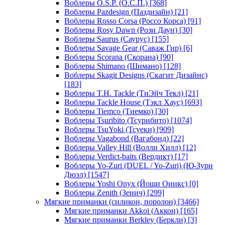
Воблеры O.S.P. (О.С.П.)
[368]
Воблеры Pazdesign (Паздизайн)
[21]
Воблеры Rosso Corsa (Россо Корса)
[91]
Воблеры Rosy Dawn (Рози Даун)
[30]
Воблеры Saurus (Саурус)
[155]
Воблеры Savage Gear (Саваж Гир)
[6]
Воблеры Scorana (Скорана)
[90]
Воблеры Shimano (Шимано)
[128]
Воблеры Skagit Designs (Скагит Дизайнс)
[183]
Воблеры T.H. Tackle (ТиЭйч Текл)
[21]
Воблеры Tackle House (Тэкл Хаус)
[693]
Воблеры Tiemco (Тиемко)
[30]
Воблеры Tsuribito (Тсурибито)
[1074]
Воблеры TsuYoki (Тсуеки)
[909]
Воблеры Vagabond (Вагабонд)
[22]
Воблеры Valley Hill (Волли Хилл)
[12]
Воблеры Verdict-baits (Вердикт)
[17]
Воблеры Yo-Zuri (DUEL / Yo-Zuri) (Ю-Зури
Дюэл)
[1547]
Воблеры Yoshi Onyx (Йоши Оникс)
[0]
Воблеры Zenith (Зенич)
[299]
Мягкие приманки (силикон, поролон)
[3466]
Мягкие приманки Akkoi (Аккои)
[165]
Мягкие приманки Berkley (Беркли)
[3]