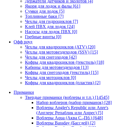
Держатели датчиков и эхолотов
[4]
Якоря для лодок и фалы
[61]
Сумки для лодок
[5]
Топливные баки
[7]
Чехлы для гидроциклов
[7]
Клей ПВХ для лодок
[24]
Насосы для лодок ПВХ
[0]
Гребные винты
[0]
Офф роуд
Чехлы для квадроциклов (ATV)
[20]
Чехлы для мотовездеходов (SSV)
[15]
Чехлы для снегоходов
[42]
Кофры для квадроциклов (текстиль)
[18]
Кабины для мотовездеходов
[13]
Кофры для снегоходов (текстиль)
[15]
Чехлы для мотоциклов
[0]
Кофры для квадроциклов (пластик)
[2]
Приманки
Твердые приманки (воблеры и т.п.)
[14545]
Набор воблеров (набор приманок)
[28]
Воблеры Angler's Republic или Anre's
(Англерс Репаблик или Анрес)
[5]
Воблеры Aqua (Аква С.-Пб.)
[648]
Воблеры Bassday (Бассдей)
[2]