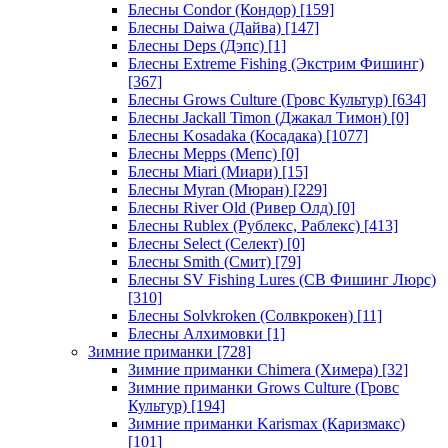
Блесны Condor (Кондор)
[159]
Блесны Daiwa (Дайва)
[147]
Блесны Deps (Дэпс)
[1]
Блесны Extreme Fishing (Экстрим Фишинг)
[367]
Блесны Grows Culture (Гровс Культур)
[634]
Блесны Jackall Timon (Джакал Тимон)
[0]
Блесны Kosadaka (Косадака)
[1077]
Блесны Mepps (Мепс)
[0]
Блесны Miari (Миари)
[15]
Блесны Myran (Мюран)
[229]
Блесны River Old (Ривер Олд)
[0]
Блесны Rublex (Рублекс, Раблекс)
[413]
Блесны Select (Селект)
[0]
Блесны Smith (Смит)
[79]
Блесны SV Fishing Lures (СВ Фишинг Люрс)
[310]
Блесны Solvkroken (Солвкрокен)
[11]
Блесны Алхимовки
[1]
Зимние приманки
[728]
Зимние приманки Chimera (Химера)
[32]
Зимние приманки Grows Culture (Гровс
Культур)
[194]
Зимние приманки Karismax (Каризмакс)
[101]