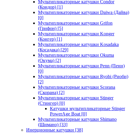
Мультипликаторные катушки Condor
(Кондор)
[1]
Мультипликаторные катушки Daiwa (Дайва)
[0]
Мультипликаторные катушки Grifon
(Грифон)
[5]
Мультипликаторные катушки Konger
(Конгер)
[1]
Мультипликаторные катушки Kosadaka
(Косадака)
[29]
Мультипликаторные катушки Okuma
(Окума)
[2]
Мультипликаторные катушки Penn (Пенн)
[0]
Мультипликаторные катушки Ryobi (Риоби)
[2]
Мультипликаторные катушки Scorana
(Скорана)
[2]
Мультипликаторные катушки Stinger
(Стингер)
[0]
Катушки мультипликаторные Stinger
PowerAge Boat
[0]
Мультипликаторные катушки Shimano
(Шимано)
[33]
Инерционные катушки
[38]