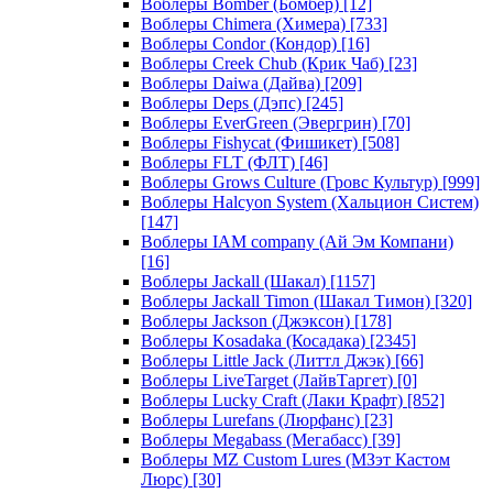
Воблеры Bomber (Бомбер)
[12]
Воблеры Chimera (Химера)
[733]
Воблеры Condor (Кондор)
[16]
Воблеры Creek Chub (Крик Чаб)
[23]
Воблеры Daiwa (Дайва)
[209]
Воблеры Deps (Дэпс)
[245]
Воблеры EverGreen (Эвергрин)
[70]
Воблеры Fishycat (Фишикет)
[508]
Воблеры FLT (ФЛТ)
[46]
Воблеры Grows Culture (Гровс Культур)
[999]
Воблеры Halcyon System (Хальцион Систем)
[147]
Воблеры IAM company (Ай Эм Компани)
[16]
Воблеры Jackall (Шакал)
[1157]
Воблеры Jackall Timon (Шакал Тимон)
[320]
Воблеры Jackson (Джэксон)
[178]
Воблеры Kosadaka (Косадака)
[2345]
Воблеры Little Jack (Литтл Джэк)
[66]
Воблеры LiveTarget (ЛайвТаргет)
[0]
Воблеры Lucky Craft (Лаки Крафт)
[852]
Воблеры Lurefans (Люрфанс)
[23]
Воблеры Megabass (Мегабасс)
[39]
Воблеры MZ Custom Lures (МЗэт Кастом
Люрс)
[30]