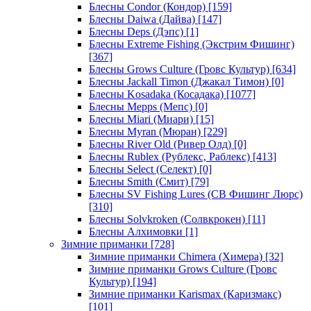
Блесны Condor (Кондор)
[159]
Блесны Daiwa (Дайва)
[147]
Блесны Deps (Дэпс)
[1]
Блесны Extreme Fishing (Экстрим Фишинг)
[367]
Блесны Grows Culture (Гровс Культур)
[634]
Блесны Jackall Timon (Джакал Тимон)
[0]
Блесны Kosadaka (Косадака)
[1077]
Блесны Mepps (Мепс)
[0]
Блесны Miari (Миари)
[15]
Блесны Myran (Мюран)
[229]
Блесны River Old (Ривер Олд)
[0]
Блесны Rublex (Рублекс, Раблекс)
[413]
Блесны Select (Селект)
[0]
Блесны Smith (Смит)
[79]
Блесны SV Fishing Lures (СВ Фишинг Люрс)
[310]
Блесны Solvkroken (Солвкрокен)
[11]
Блесны Алхимовки
[1]
Зимние приманки
[728]
Зимние приманки Chimera (Химера)
[32]
Зимние приманки Grows Culture (Гровс
Культур)
[194]
Зимние приманки Karismax (Каризмакс)
[101]