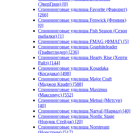
(ЭверГрин)
[0]
Спиннинговые удилища Favorite (Фаворит)
[266]
Спиннинговые удилища Fenwick (Фенвик)
[0]
Спиннинговые удилища Fish Season (Сезон
рыбалки)
[1]
Спиннинговые удилища FMAG (ФМАГ)
[5]
Спиннинговые удилища Graphiteleader
(Графитлидер)
[236]
Спиннинговые удилища Hearty Rise (Херти
Райз)
[144]
Спиннинговые удилища Kosadaka
(Косадака)
[498]
Спиннинговые удилища Major Craft
(Маджор Крафт)
[588]
Спиннинговые удилища Maximus
(Максимус)
[552]
Спиннинговые удилища Metsui (Метсуи)
[40]
Спиннинговые удилища Narval (Нарвал)
[40]
Спиннинговые удилища Nordic Stage
(Нордик Стейдж)
[20]
Спиннинговые удилища Norstream
(Норстрим)
[517]