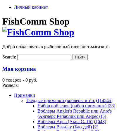
Личный кабинет
FishComm Shop
Добро пожаловать в рыболовный интернет-магазин!
Search:
Моя корзина
0 товаров -
0 руб.
Разделы
Приманки
Твердые приманки (воблеры и т.п.)
[14545]
Набор воблеров (набор приманок)
[28]
Воблеры Angler's Republic или Anre's
(Англерс Репаблик или Анрес)
[5]
Воблеры Aqua (Аква С.-Пб.)
[648]
Воблеры Bassday (Бассдей)
[2]