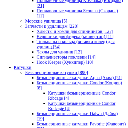
Поплавочные удилища Kosadaka (Косадака)
[21]
Поплавочные удилища Scorana (Скорана)
[11]
Морские удилища
[5]
Запчасти к удилищам
[228]
Хлысты и комли для спиннингов
[127]
Вершинки для фидера (квивертип)
[11]
Тюльпаны и кольца (вставки колец) для
удилищ
[54]
Чехлы для удилищ
[12]
Сигнализаторы поклевки
[14]
Hook Keeper (Хуккипер)
[10]
Катушки
Безынерционные катушки
[890]
Безынерционные катушки Aqua (Аква)
[51]
Безынерционные катушки Condor (Кондор)
[8]
Катушки безынерционные Condor
Ribcage
[4]
Катушки безынерционные Condor
Rollcage
[4]
Безынерционные катушки Daiwa (Дайва)
[19]
Безынерционные катушки Favorite (Фаворит)