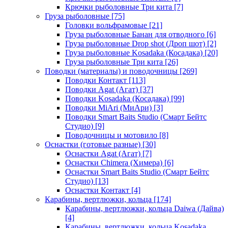
Крючки рыболовные Три кита
[7]
Груза рыболовные
[75]
Головки вольфрамовые
[21]
Груза рыболовные Банан для отводного
[6]
Груза рыболовные Drop shot (Дроп шот)
[2]
Груза рыболовные Kosadaka (Косадака)
[20]
Груза рыболовные Три кита
[26]
Поводки (материалы) и поводочницы
[269]
Поводки Контакт
[113]
Поводки Agat (Агат)
[37]
Поводки Kosadaka (Косадака)
[99]
Поводки MiAri (МиАри)
[3]
Поводки Smart Baits Studio (Смарт Бейтс
Студио)
[9]
Поводочницы и мотовило
[8]
Оснастки (готовые разные)
[30]
Оснастки Agat (Агат)
[7]
Оснастки Chimera (Химера)
[6]
Оснастки Smart Baits Studio (Смарт Бейтс
Студио)
[13]
Оснастки Контакт
[4]
Карабины, вертлюжки, кольца
[174]
Карабины, вертлюжки, кольца Daiwa (Дайва)
[4]
Карабины, вертлюжки, кольца Kosadaka