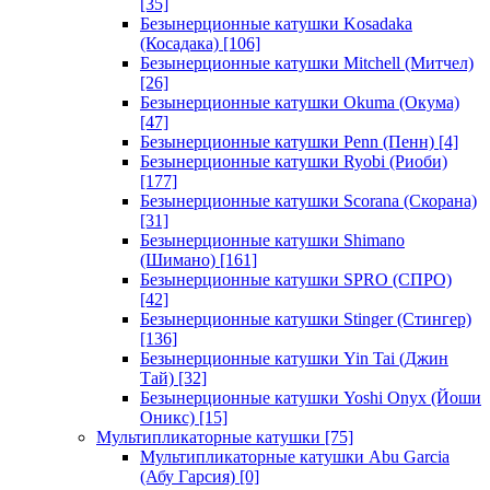
[35]
Безынерционные катушки Kosadaka
(Косадака)
[106]
Безынерционные катушки Mitchell (Митчел)
[26]
Безынерционные катушки Okuma (Окума)
[47]
Безынерционные катушки Penn (Пенн)
[4]
Безынерционные катушки Ryobi (Риоби)
[177]
Безынерционные катушки Scorana (Скорана)
[31]
Безынерционные катушки Shimano
(Шимано)
[161]
Безынерционные катушки SPRO (СПРО)
[42]
Безынерционные катушки Stinger (Стингер)
[136]
Безынерционные катушки Yin Tai (Джин
Тай)
[32]
Безынерционные катушки Yoshi Onyx (Йоши
Оникс)
[15]
Мультипликаторные катушки
[75]
Мультипликаторные катушки Abu Garcia
(Абу Гарсия)
[0]