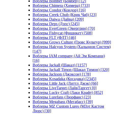
Воблеры Bomber (Бомбер)
[12]
Воблеры Chimera (Химера)
[733]
Воблеры Condor (Кондор)
[16]
Воблеры Creek Chub (Крик Чаб)
[23]
Воблеры Daiwa (Дайва)
[209]
Воблеры Deps (Дэпс)
[245]
Воблеры EverGreen (Эвергрин)
[70]
Воблеры Fishycat (Фишикет)
[508]
Воблеры FLT (ФЛТ)
[46]
Воблеры Grows Culture (Гровс Культур)
[999]
Воблеры Halcyon System (Хальцион Систем)
[147]
Воблеры IAM company (Ай Эм Компани)
[16]
Воблеры Jackall (Шакал)
[1157]
Воблеры Jackall Timon (Шакал Тимон)
[320]
Воблеры Jackson (Джэксон)
[178]
Воблеры Kosadaka (Косадака)
[2345]
Воблеры Little Jack (Литтл Джэк)
[66]
Воблеры LiveTarget (ЛайвТаргет)
[0]
Воблеры Lucky Craft (Лаки Крафт)
[852]
Воблеры Lurefans (Люрфанс)
[23]
Воблеры Megabass (Мегабасс)
[39]
Воблеры MZ Custom Lures (МЗэт Кастом
Люрс)
[30]