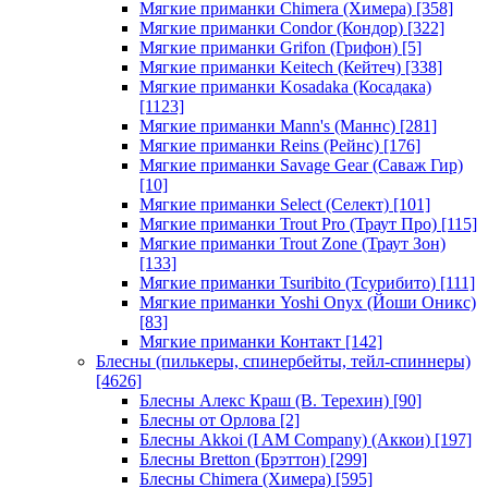
Мягкие приманки Chimera (Химера)
[358]
Мягкие приманки Condor (Кондор)
[322]
Мягкие приманки Grifon (Грифон)
[5]
Мягкие приманки Keitech (Кейтеч)
[338]
Мягкие приманки Kosadaka (Косадака)
[1123]
Мягкие приманки Mann's (Маннс)
[281]
Мягкие приманки Reins (Рейнс)
[176]
Мягкие приманки Savage Gear (Саваж Гир)
[10]
Мягкие приманки Select (Селект)
[101]
Мягкие приманки Trout Pro (Траут Про)
[115]
Мягкие приманки Trout Zone (Траут Зон)
[133]
Мягкие приманки Tsuribito (Тсурибито)
[111]
Мягкие приманки Yoshi Onyx (Йоши Оникс)
[83]
Мягкие приманки Контакт
[142]
Блесны (пилькеры, спинербейты, тейл-спиннеры)
[4626]
Блесны Алекс Краш (В. Терехин)
[90]
Блесны от Орлова
[2]
Блесны Akkoi (I AM Company) (Аккои)
[197]
Блесны Bretton (Брэттон)
[299]
Блесны Chimera (Химера)
[595]