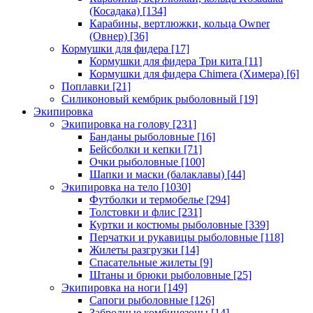
(Косадака)
[134]
Карабины, вертлюжки, кольца Owner
(Овнер)
[36]
Кормушки для фидера
[17]
Кормушки для фидера Три кита
[11]
Кормушки для фидера Chimera (Химера)
[6]
Поплавки
[21]
Силиконовый кембрик рыболовный
[19]
Экипировка
Экипировка на голову
[231]
Банданы рыболовные
[16]
Бейсболки и кепки
[71]
Очки рыболовные
[100]
Шапки и маски (балаклавы)
[44]
Экипировка на тело
[1030]
Футболки и термобелье
[294]
Толстовки и флис
[231]
Куртки и костюмы рыболовные
[339]
Перчатки и рукавицы рыболовные
[118]
Жилеты разгрузки
[14]
Спасательные жилеты
[9]
Штаны и брюки рыболовные
[25]
Экипировка на ноги
[149]
Сапоги рыболовные
[126]
Забродные комбинезоны
[14]