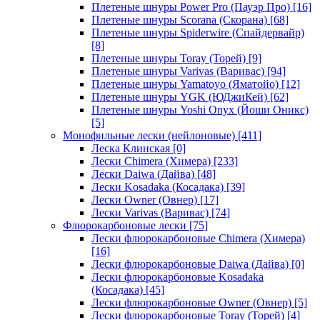
Плетеные шнуры Power Pro (Пауэр Про)
[16]
Плетеные шнуры Scorana (Скорана)
[68]
Плетеные шнуры Spiderwire (Спайдервайр)
[8]
Плетеные шнуры Toray (Торей)
[9]
Плетеные шнуры Varivas (Варивас)
[94]
Плетеные шнуры Yamatoyo (Яматойо)
[12]
Плетеные шнуры YGK (ЮДжиКей)
[62]
Плетеные шнуры Yoshi Onyx (Йоши Оникс)
[5]
Монофильные лески (нейлоновые)
[411]
Леска Клинская
[0]
Лески Chimera (Химера)
[233]
Лески Daiwa (Дайва)
[48]
Лески Kosadaka (Косадака)
[39]
Лески Owner (Овнер)
[17]
Лески Varivas (Варивас)
[74]
Флюрокарбоновые лески
[75]
Лески флюрокарбоновые Chimera (Химера)
[16]
Лески флюрокарбоновые Daiwa (Дайва)
[0]
Лески флюрокарбоновые Kosadaka
(Косадака)
[45]
Лески флюрокарбоновые Owner (Овнер)
[5]
Лески флюрокарбоновые Toray (Торей)
[4]