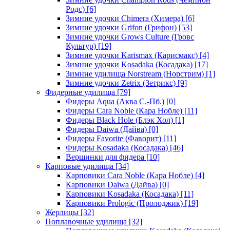
Родс)
[6]
Зимние удочки Chimera (Химера)
[6]
Зимние удочки Grifon (Грифон)
[53]
Зимние удочки Grows Culture (Гровс
Культур)
[19]
Зимние удочки Karismax (Карисмакс)
[4]
Зимние удочки Kosadaka (Косадака)
[17]
Зимние удилища Norstream (Норстрим)
[1]
Зимние удочки Zetrix (Зетрикс)
[9]
Фидерные удилища
[79]
Фидеры Aqua (Аква С.-Пб.)
[0]
Фидеры Cara Noble (Кара Нобле)
[11]
Фидеры Black Hole (Блэк Хол)
[1]
Фидеры Daiwa (Дайва)
[0]
Фидеры Favorite (Фаворит)
[11]
Фидеры Kosadaka (Косадака)
[46]
Вершинки для фидера
[10]
Карповые удилища
[34]
Карповики Cara Noble (Кара Нобле)
[4]
Карповики Daiwa (Дайва)
[0]
Карповики Kosadaka (Косадака)
[11]
Карповики Prologic (Пролоджик)
[19]
Жерлицы
[32]
Поплавочные удилища
[32]