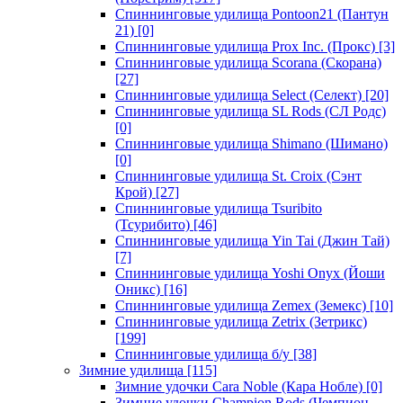
Спиннинговые удилища Pontoon21 (Пантун
21)
[0]
Спиннинговые удилища Prox Inc. (Прокс)
[3]
Спиннинговые удилища Scorana (Скорана)
[27]
Спиннинговые удилища Select (Селект)
[20]
Спиннинговые удилища SL Rods (СЛ Родс)
[0]
Спиннинговые удилища Shimano (Шимано)
[0]
Спиннинговые удилища St. Croix (Сэнт
Крой)
[27]
Спиннинговые удилища Tsuribito
(Тсурибито)
[46]
Спиннинговые удилища Yin Tai (Джин Тай)
[7]
Спиннинговые удилища Yoshi Onyx (Йоши
Оникс)
[16]
Спиннинговые удилища Zemex (Земекс)
[10]
Спиннинговые удилища Zetrix (Зетрикс)
[199]
Спиннинговые удилища б/у
[38]
Зимние удилища
[115]
Зимние удочки Cara Noble (Кара Нобле)
[0]
Зимние удочки Champion Rods (Чемпион