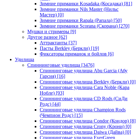
Зимние приманки Kosadaka (Косадака)
[81]
Зимние приманки Nils Master (Нильс
Мастер)
[0]
Зимние приманки Rapala (Рапала)
[50]
Зимние приманки Scorana (Скорана)
[270]
Мушки и стримеры
[9]
Другое разное
[62]
Аттрактанты
[37]
Пасты Berkley (Беркли)
[19]
Фиксаторы приманок и бойлов
[6]
Удилища
Спиннинговые удилища
[3476]
Спиннинговые удилища Abu Garcia (Абу
Гарсия)
[16]
Спиннинговые удилища Berkley (Беркли)
[0]
Спиннинговые удилища Cara Noble (Кара
Нобле)
[93]
Спиннинговые удилища CD Rods (СиДи
Родс)
[44]
Спиннинговые удилища Champion Rods
(Чемпион Родс)
[15]
Спиннинговые удилища Condor (Кондор)
[8]
Спиннинговые удилища Crony (Крони)
[0]
Спиннинговые удилища Daiwa (Дайва)
[0]
Спиннинговые удилища EverGreen