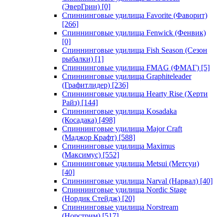
(ЭверГрин)
[0]
Спиннинговые удилища Favorite (Фаворит)
[266]
Спиннинговые удилища Fenwick (Фенвик)
[0]
Спиннинговые удилища Fish Season (Сезон
рыбалки)
[1]
Спиннинговые удилища FMAG (ФМАГ)
[5]
Спиннинговые удилища Graphiteleader
(Графитлидер)
[236]
Спиннинговые удилища Hearty Rise (Херти
Райз)
[144]
Спиннинговые удилища Kosadaka
(Косадака)
[498]
Спиннинговые удилища Major Craft
(Маджор Крафт)
[588]
Спиннинговые удилища Maximus
(Максимус)
[552]
Спиннинговые удилища Metsui (Метсуи)
[40]
Спиннинговые удилища Narval (Нарвал)
[40]
Спиннинговые удилища Nordic Stage
(Нордик Стейдж)
[20]
Спиннинговые удилища Norstream
(Норстрим)
[517]