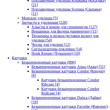
Поплавочные удилища Kosadaka (Косадака)
[21]
Поплавочные удилища Scorana (Скорана)
[11]
Морские удилища
[5]
Запчасти к удилищам
[228]
Хлысты и комли для спиннингов
[127]
Вершинки для фидера (квивертип)
[11]
Тюльпаны и кольца (вставки колец) для
удилищ
[54]
Чехлы для удилищ
[12]
Сигнализаторы поклевки
[14]
Hook Keeper (Хуккипер)
[10]
Катушки
Безынерционные катушки
[890]
Безынерционные катушки Aqua (Аква)
[51]
Безынерционные катушки Condor (Кондор)
[8]
Катушки безынерционные Condor
Ribcage
[4]
Катушки безынерционные Condor
Rollcage
[4]
Безынерционные катушки Daiwa (Дайва)
[19]
Безынерционные катушки Favorite (Фаворит)