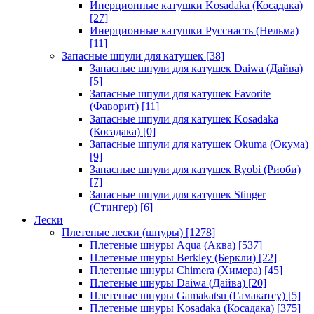
Инерционные катушки Kosadaka (Косадака)
[27]
Инерционные катушки Русснасть (Нельма)
[11]
Запасные шпули для катушек
[38]
Запасные шпули для катушек Daiwa (Дайва)
[5]
Запасные шпули для катушек Favorite
(Фаворит)
[11]
Запасные шпули для катушек Kosadaka
(Косадака)
[0]
Запасные шпули для катушек Okuma (Окума)
[9]
Запасные шпули для катушек Ryobi (Риоби)
[7]
Запасные шпули для катушек Stinger
(Стингер)
[6]
Лески
Плетеные лески (шнуры)
[1278]
Плетеные шнуры Aqua (Аква)
[537]
Плетеные шнуры Berkley (Беркли)
[22]
Плетеные шнуры Chimera (Химера)
[45]
Плетеные шнуры Daiwa (Дайва)
[20]
Плетеные шнуры Gamakatsu (Гамакатсу)
[5]
Плетеные шнуры Kosadaka (Косадака)
[375]