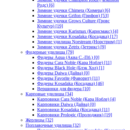
Родс)
[6]
Зимние удочки Chimera (Химера)
[6]
Зимние удочки Grifon (Грифон)
[53]
Зимние удочки Grows Culture (Гровс
Культур)
[19]
Зимние удочки Karismax (Карисмакс)
[4]
Зимние удочки Kosadaka (Косадака)
[17]
Зимние удилища Norstream (Норстрим)
[1]
Зимние удочки Zetrix (Зетрикс)
[9]
Фидерные удилища
[79]
Фидеры Aqua (Аква С.-Пб.)
[0]
Фидеры Cara Noble (Кара Нобле)
[11]
Фидеры Black Hole (Блэк Хол)
[1]
Фидеры Daiwa (Дайва)
[0]
Фидеры Favorite (Фаворит)
[11]
Фидеры Kosadaka (Косадака)
[46]
Вершинки для фидера
[10]
Карповые удилища
[34]
Карповики Cara Noble (Кара Нобле)
[4]
Карповики Daiwa (Дайва)
[0]
Карповики Kosadaka (Косадака)
[11]
Карповики Prologic (Пролоджик)
[19]
Жерлицы
[32]
Поплавочные удилища
[32]