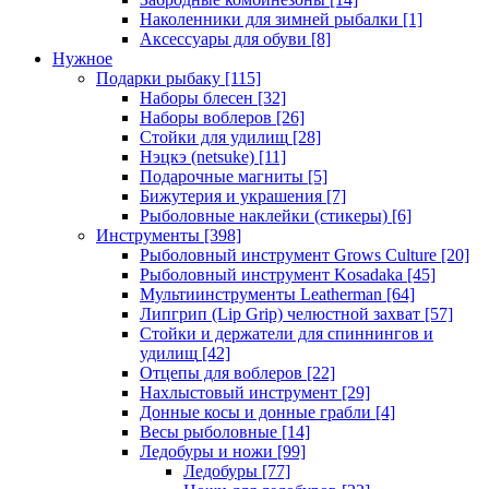
Наколенники для зимней рыбалки
[1]
Аксессуары для обуви
[8]
Нужное
Подарки рыбаку
[115]
Наборы блесен
[32]
Наборы воблеров
[26]
Стойки для удилищ
[28]
Нэцкэ (netsuke)
[11]
Подарочные магниты
[5]
Бижутерия и украшения
[7]
Рыболовные наклейки (стикеры)
[6]
Инструменты
[398]
Рыболовный инструмент Grows Culture
[20]
Рыболовный инструмент Kosadaka
[45]
Мультиинструменты Leatherman
[64]
Липгрип (Lip Grip) челюстной захват
[57]
Стойки и держатели для спиннингов и
удилищ
[42]
Отцепы для воблеров
[22]
Нахлыстовый инструмент
[29]
Донные косы и донные грабли
[4]
Весы рыболовные
[14]
Ледобуры и ножи
[99]
Ледобуры
[77]