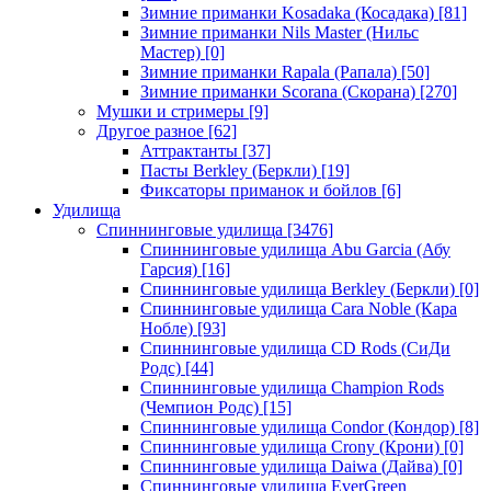
Зимние приманки Kosadaka (Косадака)
[81]
Зимние приманки Nils Master (Нильс
Мастер)
[0]
Зимние приманки Rapala (Рапала)
[50]
Зимние приманки Scorana (Скорана)
[270]
Мушки и стримеры
[9]
Другое разное
[62]
Аттрактанты
[37]
Пасты Berkley (Беркли)
[19]
Фиксаторы приманок и бойлов
[6]
Удилища
Спиннинговые удилища
[3476]
Спиннинговые удилища Abu Garcia (Абу
Гарсия)
[16]
Спиннинговые удилища Berkley (Беркли)
[0]
Спиннинговые удилища Cara Noble (Кара
Нобле)
[93]
Спиннинговые удилища CD Rods (СиДи
Родс)
[44]
Спиннинговые удилища Champion Rods
(Чемпион Родс)
[15]
Спиннинговые удилища Condor (Кондор)
[8]
Спиннинговые удилища Crony (Крони)
[0]
Спиннинговые удилища Daiwa (Дайва)
[0]
Спиннинговые удилища EverGreen