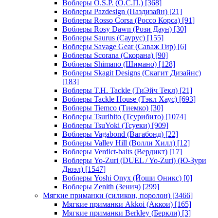
Воблеры O.S.P. (О.С.П.)
[368]
Воблеры Pazdesign (Паздизайн)
[21]
Воблеры Rosso Corsa (Россо Корса)
[91]
Воблеры Rosy Dawn (Рози Даун)
[30]
Воблеры Saurus (Саурус)
[155]
Воблеры Savage Gear (Саваж Гир)
[6]
Воблеры Scorana (Скорана)
[90]
Воблеры Shimano (Шимано)
[128]
Воблеры Skagit Designs (Скагит Дизайнс)
[183]
Воблеры T.H. Tackle (ТиЭйч Текл)
[21]
Воблеры Tackle House (Тэкл Хаус)
[693]
Воблеры Tiemco (Тиемко)
[30]
Воблеры Tsuribito (Тсурибито)
[1074]
Воблеры TsuYoki (Тсуеки)
[909]
Воблеры Vagabond (Вагабонд)
[22]
Воблеры Valley Hill (Волли Хилл)
[12]
Воблеры Verdict-baits (Вердикт)
[17]
Воблеры Yo-Zuri (DUEL / Yo-Zuri) (Ю-Зури
Дюэл)
[1547]
Воблеры Yoshi Onyx (Йоши Оникс)
[0]
Воблеры Zenith (Зенич)
[299]
Мягкие приманки (силикон, поролон)
[3466]
Мягкие приманки Akkoi (Аккои)
[165]
Мягкие приманки Berkley (Беркли)
[3]