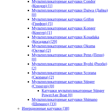
Мультипликаторные катушки Condor
(Кондор)
[1]
Мультипликаторные катушки Daiwa (Дайва)
[0]
Мультипликаторные катушки Grifon
(Грифон)
[5]
Мультипликаторные катушки Konger
(Конгер)
[1]
Мультипликаторные катушки Kosadaka
(Косадака)
[29]
Мультипликаторные катушки Okuma
(Окума)
[2]
Мультипликаторные катушки Penn (Пенн)
[0]
Мультипликаторные катушки Ryobi (Риоби)
[2]
Мультипликаторные катушки Scorana
(Скорана)
[2]
Мультипликаторные катушки Stinger
(Стингер)
[0]
Катушки мультипликаторные Stinger
PowerAge Boat
[0]
Мультипликаторные катушки Shimano
(Шимано)
[33]
Инерционные катушки
[38]