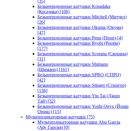
[35]
Безынерционные катушки Kosadaka
(Косадака)
[106]
Безынерционные катушки Mitchell (Митчел)
[26]
Безынерционные катушки Okuma (Окума)
[47]
Безынерционные катушки Penn (Пенн)
[4]
Безынерционные катушки Ryobi (Риоби)
[177]
Безынерционные катушки Scorana (Скорана)
[31]
Безынерционные катушки Shimano
(Шимано)
[161]
Безынерционные катушки SPRO (СПРО)
[42]
Безынерционные катушки Stinger (Стингер)
[136]
Безынерционные катушки Yin Tai (Джин
Тай)
[32]
Безынерционные катушки Yoshi Onyx (Йоши
Оникс)
[15]
Мультипликаторные катушки
[75]
Мультипликаторные катушки Abu Garcia
(Абу Гарсия)
[0]