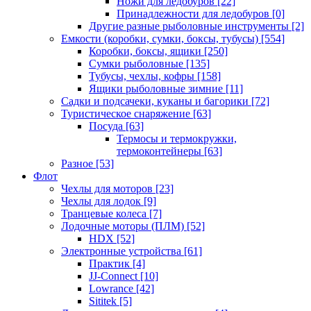
Ножи для ледобуров
[22]
Принадлежности для ледобуров
[0]
Другие разные рыболовные инструменты
[2]
Емкости (коробки, сумки, боксы, тубусы)
[554]
Коробки, боксы, ящики
[250]
Сумки рыболовные
[135]
Тубусы, чехлы, кофры
[158]
Ящики рыболовные зимние
[11]
Садки и подсачеки, куканы и багорики
[72]
Туристическое снаряжение
[63]
Посуда
[63]
Термосы и термокружки,
термоконтейнеры
[63]
Разное
[53]
Флот
Чехлы для моторов
[23]
Чехлы для лодок
[9]
Транцевые колеса
[7]
Лодочные моторы (ПЛМ)
[52]
HDX
[52]
Электронные устройства
[61]
Практик
[4]
JJ-Connect
[10]
Lowrance
[42]
Sititek
[5]