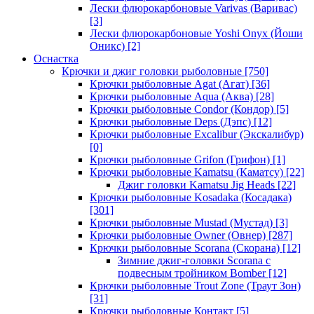
Лески флюрокарбоновые Varivas (Варивас)
[3]
Лески флюрокарбоновые Yoshi Onyx (Йоши
Оникс)
[2]
Оснастка
Крючки и джиг головки рыболовные
[750]
Крючки рыболовные Agat (Агат)
[36]
Крючки рыболовные Aqua (Аква)
[28]
Крючки рыболовные Condor (Кондор)
[5]
Крючки рыболовные Deps (Дэпс)
[12]
Крючки рыболовные Excalibur (Экскалибур)
[0]
Крючки рыболовные Grifon (Грифон)
[1]
Крючки рыболовные Kamatsu (Каматсу)
[22]
Джиг головки Kamatsu Jig Heads
[22]
Крючки рыболовные Kosadaka (Косадака)
[301]
Крючки рыболовные Mustad (Мустад)
[3]
Крючки рыболовные Owner (Овнер)
[287]
Крючки рыболовные Scorana (Скорана)
[12]
Зимние джиг-головки Scorana с
подвесным тройником Bomber
[12]
Крючки рыболовные Trout Zone (Траут Зон)
[31]
Крючки рыболовные Контакт
[5]