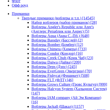
Флот
Офф роуд
Приманки
Твердые приманки (воблеры и т.п.)
[14545]
Набор воблеров (набор приманок)
[28]
Воблеры Angler's Republic или Anre's
(Англерс Репаблик или Анрес)
[5]
Воблеры Aqua (Аква С.-Пб.)
[648]
Воблеры Bassday (Бассдей)
[2]
Воблеры Bomber (Бомбер)
[12]
Воблеры Chimera (Химера)
[733]
Воблеры Condor (Кондор)
[16]
Воблеры Creek Chub (Крик Чаб)
[23]
Воблеры Daiwa (Дайва)
[209]
Воблеры Deps (Дэпс)
[245]
Воблеры EverGreen (Эвергрин)
[70]
Воблеры Fishycat (Фишикет)
[508]
Воблеры FLT (ФЛТ)
[46]
Воблеры Grows Culture (Гровс Культур)
[999]
Воблеры Halcyon System (Хальцион Систем)
[147]
Воблеры IAM company (Ай Эм Компани)
[16]
Воблеры Jackall (Шакал)
[1157]