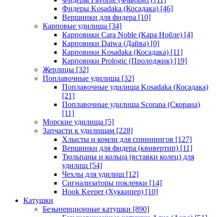
Фидеры Kosadaka (Косадака)
[46]
Вершинки для фидера
[10]
Карповые удилища
[34]
Карповики Cara Noble (Кара Нобле)
[4]
Карповики Daiwa (Дайва)
[0]
Карповики Kosadaka (Косадака)
[11]
Карповики Prologic (Пролоджик)
[19]
Жерлицы
[32]
Поплавочные удилища
[32]
Поплавочные удилища Kosadaka (Косадака)
[21]
Поплавочные удилища Scorana (Скорана)
[11]
Морские удилища
[5]
Запчасти к удилищам
[228]
Хлысты и комли для спиннингов
[127]
Вершинки для фидера (квивертип)
[11]
Тюльпаны и кольца (вставки колец) для
удилищ
[54]
Чехлы для удилищ
[12]
Сигнализаторы поклевки
[14]
Hook Keeper (Хуккипер)
[10]
Катушки
Безынерционные катушки
[890]