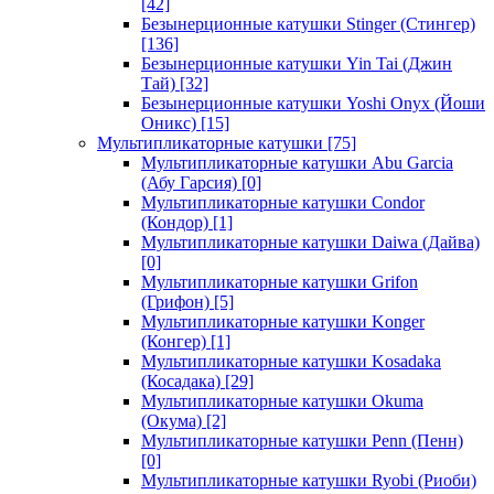
[42]
Безынерционные катушки Stinger (Стингер)
[136]
Безынерционные катушки Yin Tai (Джин
Тай)
[32]
Безынерционные катушки Yoshi Onyx (Йоши
Оникс)
[15]
Мультипликаторные катушки
[75]
Мультипликаторные катушки Abu Garcia
(Абу Гарсия)
[0]
Мультипликаторные катушки Condor
(Кондор)
[1]
Мультипликаторные катушки Daiwa (Дайва)
[0]
Мультипликаторные катушки Grifon
(Грифон)
[5]
Мультипликаторные катушки Konger
(Конгер)
[1]
Мультипликаторные катушки Kosadaka
(Косадака)
[29]
Мультипликаторные катушки Okuma
(Окума)
[2]
Мультипликаторные катушки Penn (Пенн)
[0]
Мультипликаторные катушки Ryobi (Риоби)