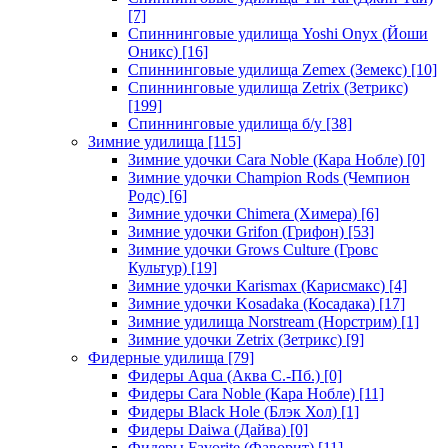
[7]
Спиннинговые удилища Yoshi Onyx (Йоши
Оникс)
[16]
Спиннинговые удилища Zemex (Земекс)
[10]
Спиннинговые удилища Zetrix (Зетрикс)
[199]
Спиннинговые удилища б/у
[38]
Зимние удилища
[115]
Зимние удочки Cara Noble (Кара Нобле)
[0]
Зимние удочки Champion Rods (Чемпион
Родс)
[6]
Зимние удочки Chimera (Химера)
[6]
Зимние удочки Grifon (Грифон)
[53]
Зимние удочки Grows Culture (Гровс
Культур)
[19]
Зимние удочки Karismax (Карисмакс)
[4]
Зимние удочки Kosadaka (Косадака)
[17]
Зимние удилища Norstream (Норстрим)
[1]
Зимние удочки Zetrix (Зетрикс)
[9]
Фидерные удилища
[79]
Фидеры Aqua (Аква С.-Пб.)
[0]
Фидеры Cara Noble (Кара Нобле)
[11]
Фидеры Black Hole (Блэк Хол)
[1]
Фидеры Daiwa (Дайва)
[0]
Фидеры Favorite (Фаворит)
[11]