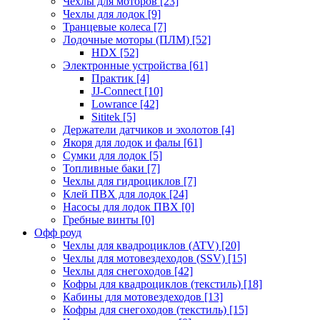
Чехлы для моторов
[23]
Чехлы для лодок
[9]
Транцевые колеса
[7]
Лодочные моторы (ПЛМ)
[52]
HDX
[52]
Электронные устройства
[61]
Практик
[4]
JJ-Connect
[10]
Lowrance
[42]
Sititek
[5]
Держатели датчиков и эхолотов
[4]
Якоря для лодок и фалы
[61]
Сумки для лодок
[5]
Топливные баки
[7]
Чехлы для гидроциклов
[7]
Клей ПВХ для лодок
[24]
Насосы для лодок ПВХ
[0]
Гребные винты
[0]
Офф роуд
Чехлы для квадроциклов (ATV)
[20]
Чехлы для мотовездеходов (SSV)
[15]
Чехлы для снегоходов
[42]
Кофры для квадроциклов (текстиль)
[18]
Кабины для мотовездеходов
[13]
Кофры для снегоходов (текстиль)
[15]