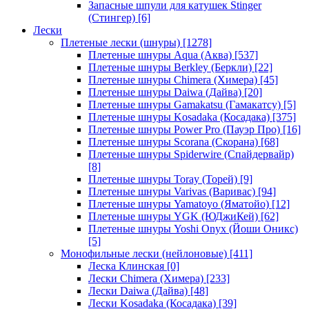
Запасные шпули для катушек Stinger
(Стингер)
[6]
Лески
Плетеные лески (шнуры)
[1278]
Плетеные шнуры Aqua (Аква)
[537]
Плетеные шнуры Berkley (Беркли)
[22]
Плетеные шнуры Chimera (Химера)
[45]
Плетеные шнуры Daiwa (Дайва)
[20]
Плетеные шнуры Gamakatsu (Гамакатсу)
[5]
Плетеные шнуры Kosadaka (Косадака)
[375]
Плетеные шнуры Power Pro (Пауэр Про)
[16]
Плетеные шнуры Scorana (Скорана)
[68]
Плетеные шнуры Spiderwire (Спайдервайр)
[8]
Плетеные шнуры Toray (Торей)
[9]
Плетеные шнуры Varivas (Варивас)
[94]
Плетеные шнуры Yamatoyo (Яматойо)
[12]
Плетеные шнуры YGK (ЮДжиКей)
[62]
Плетеные шнуры Yoshi Onyx (Йоши Оникс)
[5]
Монофильные лески (нейлоновые)
[411]
Леска Клинская
[0]
Лески Chimera (Химера)
[233]
Лески Daiwa (Дайва)
[48]
Лески Kosadaka (Косадака)
[39]