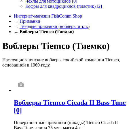
Чехлы для мотоциклов
[0]
Кофры для квадроциклов (пластик)
[2]
Интернет-магазин FishComm Shop
→
Приманки
→
Твердые приманки (воблеры и т.п.)
→
Воблеры Tiemco (Тиемко)
Воблеры Tiemco (Тиемко)
Настоящие японские воблеры токийской компании Tiemco,
основанной в 1969 году.
Воблеры Tiemco Cicada II Bass Tune
[0]
Поверхностные приманки (цикады) Tiemco Cicada II
Bass Tune, длина 35 мм., масса 4 г.