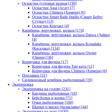
Оснастки (готовые разные)
[30]
Оснастки Agat (Агат)
[7]
Оснастки Chimera (Химера)
[6]
Оснастки Smart Baits Studio (Смарт Бейтс
Студио)
[13]
Оснастки Контакт
[4]
Карабины, вертлюжки, кольца
[174]
Карабины, вертлюжки, кольца Daiwa (Дайва)
[4]
Карабины, вертлюжки, кольца Kosadaka
(Косадака)
[134]
Карабины, вертлюжки, кольца Owner
(Овнер)
[36]
Кормушки для фидера
[17]
Кормушки для фидера Три кита
[11]
Кормушки для фидера Chimera (Химера)
[6]
Поплавки
[21]
Силиконовый кембрик рыболовный
[19]
Экипировка
Экипировка на голову
[231]
Банданы рыболовные
[16]
Бейсболки и кепки
[71]
Очки рыболовные
[100]
Шапки и маски (балаклавы)
[44]
Экипировка на тело
[1030]