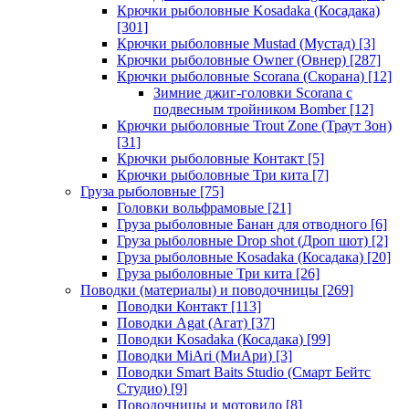
Крючки рыболовные Kosadaka (Косадака)
[301]
Крючки рыболовные Mustad (Мустад)
[3]
Крючки рыболовные Owner (Овнер)
[287]
Крючки рыболовные Scorana (Скорана)
[12]
Зимние джиг-головки Scorana с
подвесным тройником Bomber
[12]
Крючки рыболовные Trout Zone (Траут Зон)
[31]
Крючки рыболовные Контакт
[5]
Крючки рыболовные Три кита
[7]
Груза рыболовные
[75]
Головки вольфрамовые
[21]
Груза рыболовные Банан для отводного
[6]
Груза рыболовные Drop shot (Дроп шот)
[2]
Груза рыболовные Kosadaka (Косадака)
[20]
Груза рыболовные Три кита
[26]
Поводки (материалы) и поводочницы
[269]
Поводки Контакт
[113]
Поводки Agat (Агат)
[37]
Поводки Kosadaka (Косадака)
[99]
Поводки MiAri (МиАри)
[3]
Поводки Smart Baits Studio (Смарт Бейтс
Студио)
[9]
Поводочницы и мотовило
[8]