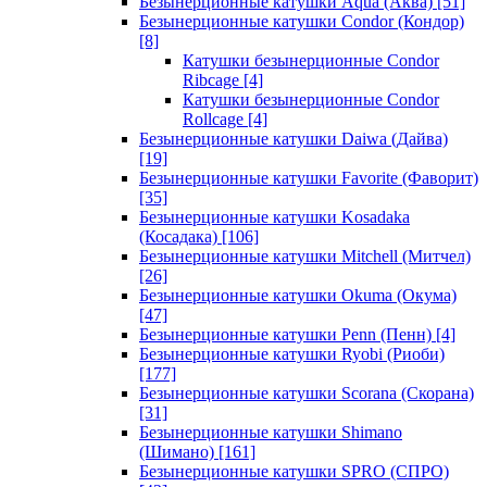
Безынерционные катушки Aqua (Аква)
[51]
Безынерционные катушки Condor (Кондор)
[8]
Катушки безынерционные Condor
Ribcage
[4]
Катушки безынерционные Condor
Rollcage
[4]
Безынерционные катушки Daiwa (Дайва)
[19]
Безынерционные катушки Favorite (Фаворит)
[35]
Безынерционные катушки Kosadaka
(Косадака)
[106]
Безынерционные катушки Mitchell (Митчел)
[26]
Безынерционные катушки Okuma (Окума)
[47]
Безынерционные катушки Penn (Пенн)
[4]
Безынерционные катушки Ryobi (Риоби)
[177]
Безынерционные катушки Scorana (Скорана)
[31]
Безынерционные катушки Shimano
(Шимано)
[161]
Безынерционные катушки SPRO (СПРО)