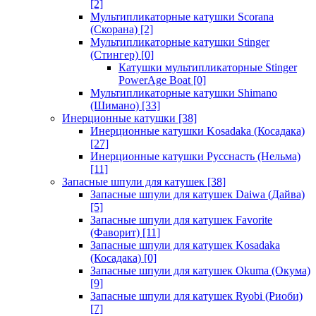
[2]
Мультипликаторные катушки Scorana
(Скорана)
[2]
Мультипликаторные катушки Stinger
(Стингер)
[0]
Катушки мультипликаторные Stinger
PowerAge Boat
[0]
Мультипликаторные катушки Shimano
(Шимано)
[33]
Инерционные катушки
[38]
Инерционные катушки Kosadaka (Косадака)
[27]
Инерционные катушки Русснасть (Нельма)
[11]
Запасные шпули для катушек
[38]
Запасные шпули для катушек Daiwa (Дайва)
[5]
Запасные шпули для катушек Favorite
(Фаворит)
[11]
Запасные шпули для катушек Kosadaka
(Косадака)
[0]
Запасные шпули для катушек Okuma (Окума)
[9]
Запасные шпули для катушек Ryobi (Риоби)
[7]