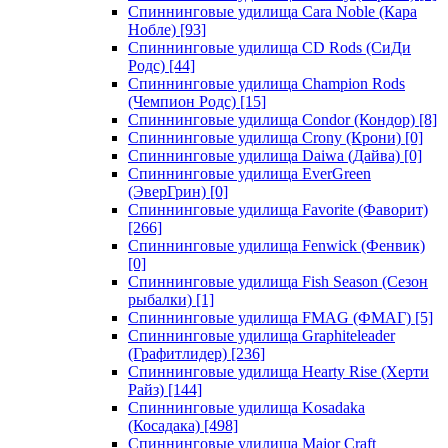
Спиннинговые удилища Cara Noble (Кара
Нобле)
[93]
Спиннинговые удилища CD Rods (СиДи
Родс)
[44]
Спиннинговые удилища Champion Rods
(Чемпион Родс)
[15]
Спиннинговые удилища Condor (Кондор)
[8]
Спиннинговые удилища Crony (Крони)
[0]
Спиннинговые удилища Daiwa (Дайва)
[0]
Спиннинговые удилища EverGreen
(ЭверГрин)
[0]
Спиннинговые удилища Favorite (Фаворит)
[266]
Спиннинговые удилища Fenwick (Фенвик)
[0]
Спиннинговые удилища Fish Season (Сезон
рыбалки)
[1]
Спиннинговые удилища FMAG (ФМАГ)
[5]
Спиннинговые удилища Graphiteleader
(Графитлидер)
[236]
Спиннинговые удилища Hearty Rise (Херти
Райз)
[144]
Спиннинговые удилища Kosadaka
(Косадака)
[498]
Спиннинговые удилища Major Craft