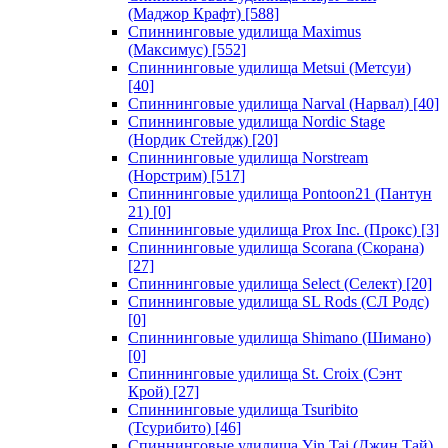
(Маджор Крафт)
[588]
Спиннинговые удилища Maximus
(Максимус)
[552]
Спиннинговые удилища Metsui (Метсуи)
[40]
Спиннинговые удилища Narval (Нарвал)
[40]
Спиннинговые удилища Nordic Stage
(Нордик Стейдж)
[20]
Спиннинговые удилища Norstream
(Норстрим)
[517]
Спиннинговые удилища Pontoon21 (Пантун
21)
[0]
Спиннинговые удилища Prox Inc. (Прокс)
[3]
Спиннинговые удилища Scorana (Скорана)
[27]
Спиннинговые удилища Select (Селект)
[20]
Спиннинговые удилища SL Rods (СЛ Родс)
[0]
Спиннинговые удилища Shimano (Шимано)
[0]
Спиннинговые удилища St. Croix (Сэнт
Крой)
[27]
Спиннинговые удилища Tsuribito
(Тсурибито)
[46]
Спиннинговые удилища Yin Tai (Джин Тай)