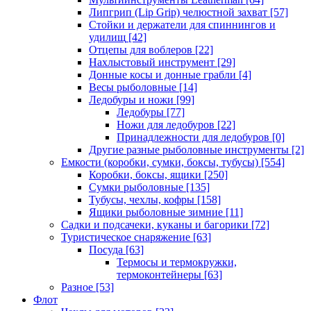
Липгрип (Lip Grip) челюстной захват
[57]
Стойки и держатели для спиннингов и
удилищ
[42]
Отцепы для воблеров
[22]
Нахлыстовый инструмент
[29]
Донные косы и донные грабли
[4]
Весы рыболовные
[14]
Ледобуры и ножи
[99]
Ледобуры
[77]
Ножи для ледобуров
[22]
Принадлежности для ледобуров
[0]
Другие разные рыболовные инструменты
[2]
Емкости (коробки, сумки, боксы, тубусы)
[554]
Коробки, боксы, ящики
[250]
Сумки рыболовные
[135]
Тубусы, чехлы, кофры
[158]
Ящики рыболовные зимние
[11]
Садки и подсачеки, куканы и багорики
[72]
Туристическое снаряжение
[63]
Посуда
[63]
Термосы и термокружки,
термоконтейнеры
[63]
Разное
[53]
Флот