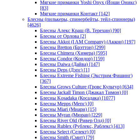
Мягкие приманки Yoshi Onyx (Йоши Оникс)
[83]
Мягкие приманки Контакт
[142]
Блесны (пилькеры, спинербейты, тейл-спиннеры)
[4626]
Блесны Алекс Краш (В. Терехин)
[90]
Блесны от Орлова
[2]
Блесны Akkoi (I AM Company) (Аккои)
[197]
Блесны Bretton (Брэттон)
[299]
Блесны Chimera (Химера)
[595]
Блесны Condor (Кондор)
[159]
Блесны Daiwa (Дайва)
[147]
Блесны Deps (Дэпс)
[1]
Блесны Extreme Fishing (Экстрим Фишинг)
[367]
Блесны Grows Culture (Гровс Культур)
[634]
Блесны Jackall Timon (Джакал Тимон)
[0]
Блесны Kosadaka (Косадака)
[1077]
Блесны Mepps (Мепс)
[0]
Блесны Miari (Миари)
[15]
Блесны Myran (Мюран)
[229]
Блесны River Old (Ривер Олд)
[0]
Блесны Rublex (Рублекс, Раблекс)
[413]
Блесны Select (Селект)
[0]
Блесны Smith (Смит)
[79]