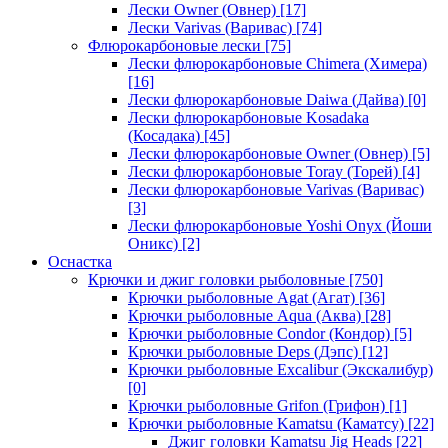
Лески Owner (Овнер)
[17]
Лески Varivas (Варивас)
[74]
Флюрокарбоновые лески
[75]
Лески флюрокарбоновые Chimera (Химера)
[16]
Лески флюрокарбоновые Daiwa (Дайва)
[0]
Лески флюрокарбоновые Kosadaka
(Косадака)
[45]
Лески флюрокарбоновые Owner (Овнер)
[5]
Лески флюрокарбоновые Toray (Торей)
[4]
Лески флюрокарбоновые Varivas (Варивас)
[3]
Лески флюрокарбоновые Yoshi Onyx (Йоши
Оникс)
[2]
Оснастка
Крючки и джиг головки рыболовные
[750]
Крючки рыболовные Agat (Агат)
[36]
Крючки рыболовные Aqua (Аква)
[28]
Крючки рыболовные Condor (Кондор)
[5]
Крючки рыболовные Deps (Дэпс)
[12]
Крючки рыболовные Excalibur (Экскалибур)
[0]
Крючки рыболовные Grifon (Грифон)
[1]
Крючки рыболовные Kamatsu (Каматсу)
[22]
Джиг головки Kamatsu Jig Heads
[22]