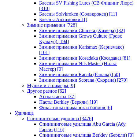
Блесны SV Fishing Lures (СВ Фишинг Люрс)
[310]
Блесны Solvkroken (Солвкрокен)
[11]
Блесны Алхимовки
[1]
Зимние приманки
[728]
Зимние приманки Chimera (Химера)
[32]
Зимние приманки Grows Culture (Гровс
Культур)
[194]
Зимние приманки Karismax (Каризмакс)
[101]
Зимние приманки Kosadaka (Косадака)
[81]
Зимние приманки Nils Master (Нильс
Мастер)
[0]
Зимние приманки Rapala (Рапала)
[50]
Зимние приманки Scorana (Скорана)
[270]
Мушки и стримеры
[9]
Другое разное
[62]
Аттрактанты
[37]
Пасты Berkley (Беркли)
[19]
Фиксаторы приманок и бойлов
[6]
Удилища
Спиннинговые удилища
[3476]
Спиннинговые удилища Abu Garcia (Абу
Гарсия)
[16]
Спиннинговые удилища Berkley (Беркли)
[0]