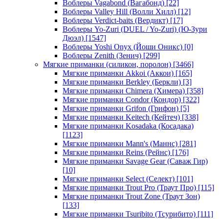
Воблеры Vagabond (Вагабонд)
[22]
Воблеры Valley Hill (Волли Хилл)
[12]
Воблеры Verdict-baits (Вердикт)
[17]
Воблеры Yo-Zuri (DUEL / Yo-Zuri) (Ю-Зури
Дюэл)
[1547]
Воблеры Yoshi Onyx (Йоши Оникс)
[0]
Воблеры Zenith (Зенич)
[299]
Мягкие приманки (силикон, поролон)
[3466]
Мягкие приманки Akkoi (Аккои)
[165]
Мягкие приманки Berkley (Беркли)
[3]
Мягкие приманки Chimera (Химера)
[358]
Мягкие приманки Condor (Кондор)
[322]
Мягкие приманки Grifon (Грифон)
[5]
Мягкие приманки Keitech (Кейтеч)
[338]
Мягкие приманки Kosadaka (Косадака)
[1123]
Мягкие приманки Mann's (Маннс)
[281]
Мягкие приманки Reins (Рейнс)
[176]
Мягкие приманки Savage Gear (Саваж Гир)
[10]
Мягкие приманки Select (Селект)
[101]
Мягкие приманки Trout Pro (Траут Про)
[115]
Мягкие приманки Trout Zone (Траут Зон)
[133]
Мягкие приманки Tsuribito (Тсурибито)
[111]