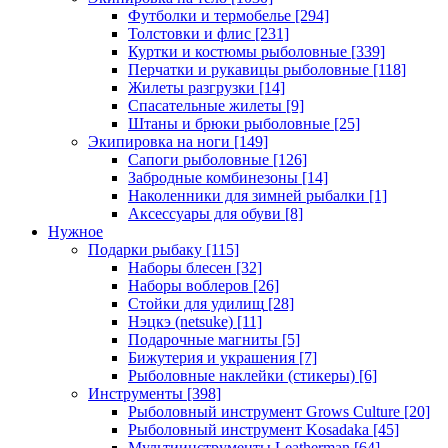
Футболки и термобелье
[294]
Толстовки и флис
[231]
Куртки и костюмы рыболовные
[339]
Перчатки и рукавицы рыболовные
[118]
Жилеты разгрузки
[14]
Спасательные жилеты
[9]
Штаны и брюки рыболовные
[25]
Экипировка на ноги
[149]
Сапоги рыболовные
[126]
Забродные комбинезоны
[14]
Наколенники для зимней рыбалки
[1]
Аксессуары для обуви
[8]
Нужное
Подарки рыбаку
[115]
Наборы блесен
[32]
Наборы воблеров
[26]
Стойки для удилищ
[28]
Нэцкэ (netsuke)
[11]
Подарочные магниты
[5]
Бижутерия и украшения
[7]
Рыболовные наклейки (стикеры)
[6]
Инструменты
[398]
Рыболовный инструмент Grows Culture
[20]
Рыболовный инструмент Kosadaka
[45]
Мультиинструменты Leatherman
[64]