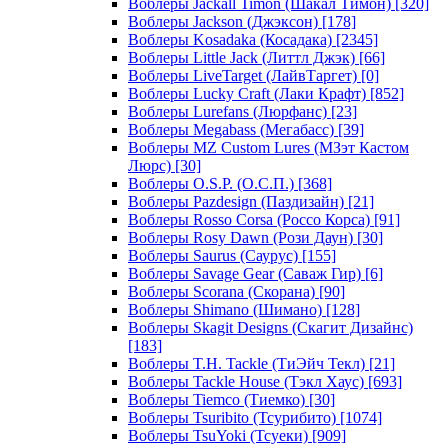
Воблеры Jackall Timon (Шакал Тимон)
[320]
Воблеры Jackson (Джэксон)
[178]
Воблеры Kosadaka (Косадака)
[2345]
Воблеры Little Jack (Литтл Джэк)
[66]
Воблеры LiveTarget (ЛайвТаргет)
[0]
Воблеры Lucky Craft (Лаки Крафт)
[852]
Воблеры Lurefans (Люрфанс)
[23]
Воблеры Megabass (Мегабасс)
[39]
Воблеры MZ Custom Lures (МЗэт Кастом
Люрс)
[30]
Воблеры O.S.P. (О.С.П.)
[368]
Воблеры Pazdesign (Паздизайн)
[21]
Воблеры Rosso Corsa (Россо Корса)
[91]
Воблеры Rosy Dawn (Рози Даун)
[30]
Воблеры Saurus (Саурус)
[155]
Воблеры Savage Gear (Саваж Гир)
[6]
Воблеры Scorana (Скорана)
[90]
Воблеры Shimano (Шимано)
[128]
Воблеры Skagit Designs (Скагит Дизайнс)
[183]
Воблеры T.H. Tackle (ТиЭйч Текл)
[21]
Воблеры Tackle House (Тэкл Хаус)
[693]
Воблеры Tiemco (Тиемко)
[30]
Воблеры Tsuribito (Тсурибито)
[1074]
Воблеры TsuYoki (Тсуеки)
[909]