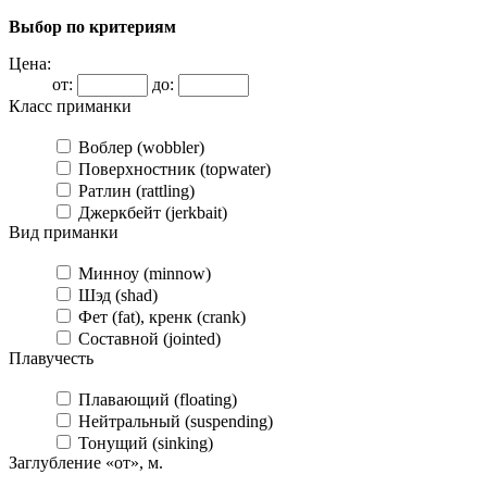
Выбор по критериям
Цена:
от:
до:
Класс приманки
Воблер (wobbler)
Поверхностник (topwater)
Ратлин (rattling)
Джеркбейт (jerkbait)
Вид приманки
Минноу (minnow)
Шэд (shad)
Фет (fat), кренк (crank)
Составной (jointed)
Плавучесть
Плавающий (floating)
Нейтральный (suspending)
Тонущий (sinking)
Заглубление «от», м.