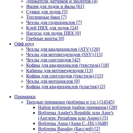
Держатели датчиков и эхолотов
[4]
Якоря для лодок и фалы
[61]
Сумки для лодок
[5]
Топливные баки
[7]
Чехлы для гидроциклов
[7]
Клей ПВХ для лодок
[24]
Насосы для лодок ПВХ
[0]
Гребные винты
[0]
Офф роуд
Чехлы для квадроциклов (ATV)
[20]
Чехлы для мотовездеходов (SSV)
[15]
Чехлы для снегоходов
[42]
Кофры для квадроциклов (текстиль)
[18]
Кабины для мотовездеходов
[13]
Кофры для снегоходов (текстиль)
[15]
Чехлы для мотоциклов
[0]
Кофры для квадроциклов (пластик)
[2]
Приманки
Твердые приманки (воблеры и т.п.)
[14545]
Набор воблеров (набор приманок)
[28]
Воблеры Angler's Republic или Anre's
(Англерс Репаблик или Анрес)
[5]
Воблеры Aqua (Аква С.-Пб.)
[648]
Воблеры Bassday (Бассдей)
[2]