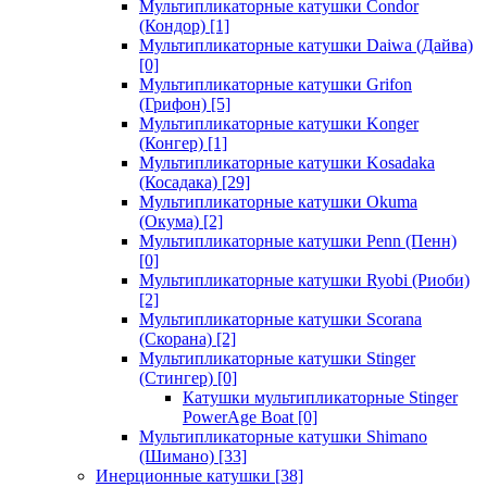
Мультипликаторные катушки Condor
(Кондор)
[1]
Мультипликаторные катушки Daiwa (Дайва)
[0]
Мультипликаторные катушки Grifon
(Грифон)
[5]
Мультипликаторные катушки Konger
(Конгер)
[1]
Мультипликаторные катушки Kosadaka
(Косадака)
[29]
Мультипликаторные катушки Okuma
(Окума)
[2]
Мультипликаторные катушки Penn (Пенн)
[0]
Мультипликаторные катушки Ryobi (Риоби)
[2]
Мультипликаторные катушки Scorana
(Скорана)
[2]
Мультипликаторные катушки Stinger
(Стингер)
[0]
Катушки мультипликаторные Stinger
PowerAge Boat
[0]
Мультипликаторные катушки Shimano
(Шимано)
[33]
Инерционные катушки
[38]