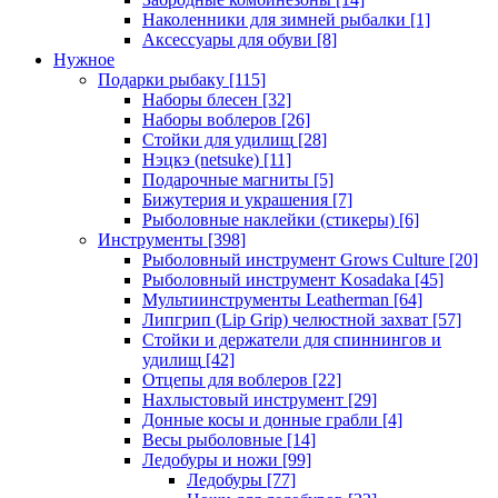
Наколенники для зимней рыбалки
[1]
Аксессуары для обуви
[8]
Нужное
Подарки рыбаку
[115]
Наборы блесен
[32]
Наборы воблеров
[26]
Стойки для удилищ
[28]
Нэцкэ (netsuke)
[11]
Подарочные магниты
[5]
Бижутерия и украшения
[7]
Рыболовные наклейки (стикеры)
[6]
Инструменты
[398]
Рыболовный инструмент Grows Culture
[20]
Рыболовный инструмент Kosadaka
[45]
Мультиинструменты Leatherman
[64]
Липгрип (Lip Grip) челюстной захват
[57]
Стойки и держатели для спиннингов и
удилищ
[42]
Отцепы для воблеров
[22]
Нахлыстовый инструмент
[29]
Донные косы и донные грабли
[4]
Весы рыболовные
[14]
Ледобуры и ножи
[99]
Ледобуры
[77]