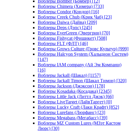
Воблеры Bomber (Бомбер)
[12]
Воблеры Chimera (Химера)
[733]
Воблеры Condor (Кондор)
[16]
Воблеры Creek Chub (Крик Чаб)
[23]
Воблеры Daiwa (Дайва)
[209]
Воблеры Deps (Дэпс)
[245]
Воблеры EverGreen (Эвергрин)
[70]
Воблеры Fishycat (Фишикет)
[508]
Воблеры FLT (ФЛТ)
[46]
Воблеры Grows Culture (Гровс Культур)
[999]
Воблеры Halcyon System (Хальцион Систем)
[147]
Воблеры IAM company (Ай Эм Компани)
[16]
Воблеры Jackall (Шакал)
[1157]
Воблеры Jackall Timon (Шакал Тимон)
[320]
Воблеры Jackson (Джэксон)
[178]
Воблеры Kosadaka (Косадака)
[2345]
Воблеры Little Jack (Литтл Джэк)
[66]
Воблеры LiveTarget (ЛайвТаргет)
[0]
Воблеры Lucky Craft (Лаки Крафт)
[852]
Воблеры Lurefans (Люрфанс)
[23]
Воблеры Megabass (Мегабасс)
[39]
Воблеры MZ Custom Lures (МЗэт Кастом
Люрс)
[30]