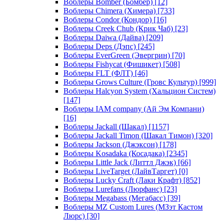
Воблеры Bomber (Бомбер)
[12]
Воблеры Chimera (Химера)
[733]
Воблеры Condor (Кондор)
[16]
Воблеры Creek Chub (Крик Чаб)
[23]
Воблеры Daiwa (Дайва)
[209]
Воблеры Deps (Дэпс)
[245]
Воблеры EverGreen (Эвергрин)
[70]
Воблеры Fishycat (Фишикет)
[508]
Воблеры FLT (ФЛТ)
[46]
Воблеры Grows Culture (Гровс Культур)
[999]
Воблеры Halcyon System (Хальцион Систем)
[147]
Воблеры IAM company (Ай Эм Компани)
[16]
Воблеры Jackall (Шакал)
[1157]
Воблеры Jackall Timon (Шакал Тимон)
[320]
Воблеры Jackson (Джэксон)
[178]
Воблеры Kosadaka (Косадака)
[2345]
Воблеры Little Jack (Литтл Джэк)
[66]
Воблеры LiveTarget (ЛайвТаргет)
[0]
Воблеры Lucky Craft (Лаки Крафт)
[852]
Воблеры Lurefans (Люрфанс)
[23]
Воблеры Megabass (Мегабасс)
[39]
Воблеры MZ Custom Lures (МЗэт Кастом
Люрс)
[30]