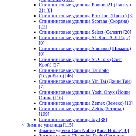
Спиннинговые удилища Pontoon21 (Пантун
21)
[0]
Спиннинговые удилища Prox Inc. (Прокс)
[3]
Спиннинговые удилища Scorana (Скорана)
[27]
Спиннинговые удилища Select (Селект)
[20]
Спиннинговые удилища SL Rods (СЛ Родс)
[0]
Спиннинговые удилища Shimano (Шимано)
[0]
Спиннинговые удилища St. Croix (Сэнт
Крой)
[27]
Спиннинговые удилища Tsuribito
(Тсурибито)
[46]
Спиннинговые удилища Yin Tai (Джин Тай)
[7]
Спиннинговые удилища Yoshi Onyx (Йоши
Оникс)
[16]
Спиннинговые удилища Zemex (Земекс)
[10]
Спиннинговые удилища Zetrix (Зетрикс)
[199]
Спиннинговые удилища б/у
[38]
Зимние удилища
[115]
Зимние удочки Cara Noble (Кара Нобле)
[0]
Зимние удочки Champion Rods (Чемпион