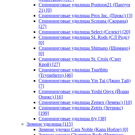
Спиннинговые удилища Pontoon21 (Пантун
21)
[0]
Спиннинговые удилища Prox Inc. (Прокс)
[3]
Спиннинговые удилища Scorana (Скорана)
[27]
Спиннинговые удилища Select (Селект)
[20]
Спиннинговые удилища SL Rods (СЛ Родс)
[0]
Спиннинговые удилища Shimano (Шимано)
[0]
Спиннинговые удилища St. Croix (Сэнт
Крой)
[27]
Спиннинговые удилища Tsuribito
(Тсурибито)
[46]
Спиннинговые удилища Yin Tai (Джин Тай)
[7]
Спиннинговые удилища Yoshi Onyx (Йоши
Оникс)
[16]
Спиннинговые удилища Zemex (Земекс)
[10]
Спиннинговые удилища Zetrix (Зетрикс)
[199]
Спиннинговые удилища б/у
[38]
Зимние удилища
[115]
Зимние удочки Cara Noble (Кара Нобле)
[0]
Зимние удочки Champion Rods (Чемпион