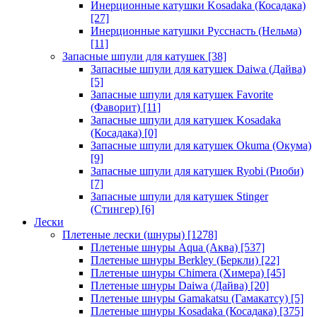
Инерционные катушки Kosadaka (Косадака)
[27]
Инерционные катушки Русснасть (Нельма)
[11]
Запасные шпули для катушек
[38]
Запасные шпули для катушек Daiwa (Дайва)
[5]
Запасные шпули для катушек Favorite
(Фаворит)
[11]
Запасные шпули для катушек Kosadaka
(Косадака)
[0]
Запасные шпули для катушек Okuma (Окума)
[9]
Запасные шпули для катушек Ryobi (Риоби)
[7]
Запасные шпули для катушек Stinger
(Стингер)
[6]
Лески
Плетеные лески (шнуры)
[1278]
Плетеные шнуры Aqua (Аква)
[537]
Плетеные шнуры Berkley (Беркли)
[22]
Плетеные шнуры Chimera (Химера)
[45]
Плетеные шнуры Daiwa (Дайва)
[20]
Плетеные шнуры Gamakatsu (Гамакатсу)
[5]
Плетеные шнуры Kosadaka (Косадака)
[375]