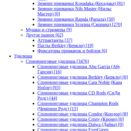
Зимние приманки Kosadaka (Косадака)
[81]
Зимние приманки Nils Master (Нильс
Мастер)
[0]
Зимние приманки Rapala (Рапала)
[50]
Зимние приманки Scorana (Скорана)
[270]
Мушки и стримеры
[9]
Другое разное
[62]
Аттрактанты
[37]
Пасты Berkley (Беркли)
[19]
Фиксаторы приманок и бойлов
[6]
Удилища
Спиннинговые удилища
[3476]
Спиннинговые удилища Abu Garcia (Абу
Гарсия)
[16]
Спиннинговые удилища Berkley (Беркли)
[0]
Спиннинговые удилища Cara Noble (Кара
Нобле)
[93]
Спиннинговые удилища CD Rods (СиДи
Родс)
[44]
Спиннинговые удилища Champion Rods
(Чемпион Родс)
[15]
Спиннинговые удилища Condor (Кондор)
[8]
Спиннинговые удилища Crony (Крони)
[0]
Спиннинговые удилища Daiwa (Дайва)
[0]
Спиннинговые удилища EverGreen