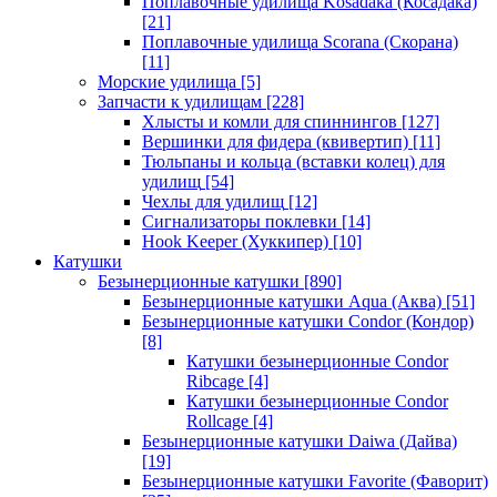
Поплавочные удилища Kosadaka (Косадака)
[21]
Поплавочные удилища Scorana (Скорана)
[11]
Морские удилища
[5]
Запчасти к удилищам
[228]
Хлысты и комли для спиннингов
[127]
Вершинки для фидера (квивертип)
[11]
Тюльпаны и кольца (вставки колец) для
удилищ
[54]
Чехлы для удилищ
[12]
Сигнализаторы поклевки
[14]
Hook Keeper (Хуккипер)
[10]
Катушки
Безынерционные катушки
[890]
Безынерционные катушки Aqua (Аква)
[51]
Безынерционные катушки Condor (Кондор)
[8]
Катушки безынерционные Condor
Ribcage
[4]
Катушки безынерционные Condor
Rollcage
[4]
Безынерционные катушки Daiwa (Дайва)
[19]
Безынерционные катушки Favorite (Фаворит)