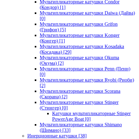
Мультипликаторные катушки Condor
(Кондор)
[1]
Мультипликаторные катушки Daiwa (Дайва)
[0]
Мультипликаторные катушки Grifon
(Грифон)
[5]
Мультипликаторные катушки Konger
(Конгер)
[1]
Мультипликаторные катушки Kosadaka
(Косадака)
[29]
Мультипликаторные катушки Okuma
(Окума)
[2]
Мультипликаторные катушки Penn (Пенн)
[0]
Мультипликаторные катушки Ryobi (Риоби)
[2]
Мультипликаторные катушки Scorana
(Скорана)
[2]
Мультипликаторные катушки Stinger
(Стингер)
[0]
Катушки мультипликаторные Stinger
PowerAge Boat
[0]
Мультипликаторные катушки Shimano
(Шимано)
[33]
Инерционные катушки
[38]