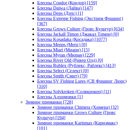
Блесны Condor (Кондор)
[159]
Блесны Daiwa (Дайва)
[147]
Блесны Deps (Дэпс)
[1]
Блесны Extreme Fishing (Экстрим Фишинг)
[367]
Блесны Grows Culture (Гровс Культур)
[634]
Блесны Jackall Timon (Джакал Тимон)
[0]
Блесны Kosadaka (Косадака)
[1077]
Блесны Mepps (Мепс)
[0]
Блесны Miari (Миари)
[15]
Блесны Myran (Мюран)
[229]
Блесны River Old (Ривер Олд)
[0]
Блесны Rublex (Рублекс, Раблекс)
[413]
Блесны Select (Селект)
[0]
Блесны Smith (Смит)
[79]
Блесны SV Fishing Lures (СВ Фишинг Люрс)
[310]
Блесны Solvkroken (Солвкрокен)
[11]
Блесны Алхимовки
[1]
Зимние приманки
[728]
Зимние приманки Chimera (Химера)
[32]
Зимние приманки Grows Culture (Гровс
Культур)
[194]
Зимние приманки Karismax (Каризмакс)
[101]