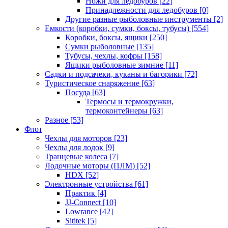
Ножи для ледобуров
[22]
Принадлежности для ледобуров
[0]
Другие разные рыболовные инструменты
[2]
Емкости (коробки, сумки, боксы, тубусы)
[554]
Коробки, боксы, ящики
[250]
Сумки рыболовные
[135]
Тубусы, чехлы, кофры
[158]
Ящики рыболовные зимние
[11]
Садки и подсачеки, куканы и багорики
[72]
Туристическое снаряжение
[63]
Посуда
[63]
Термосы и термокружки,
термоконтейнеры
[63]
Разное
[53]
Флот
Чехлы для моторов
[23]
Чехлы для лодок
[9]
Транцевые колеса
[7]
Лодочные моторы (ПЛМ)
[52]
HDX
[52]
Электронные устройства
[61]
Практик
[4]
JJ-Connect
[10]
Lowrance
[42]
Sititek
[5]