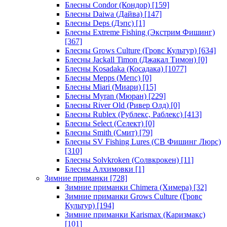
Блесны Condor (Кондор)
[159]
Блесны Daiwa (Дайва)
[147]
Блесны Deps (Дэпс)
[1]
Блесны Extreme Fishing (Экстрим Фишинг)
[367]
Блесны Grows Culture (Гровс Культур)
[634]
Блесны Jackall Timon (Джакал Тимон)
[0]
Блесны Kosadaka (Косадака)
[1077]
Блесны Mepps (Мепс)
[0]
Блесны Miari (Миари)
[15]
Блесны Myran (Мюран)
[229]
Блесны River Old (Ривер Олд)
[0]
Блесны Rublex (Рублекс, Раблекс)
[413]
Блесны Select (Селект)
[0]
Блесны Smith (Смит)
[79]
Блесны SV Fishing Lures (СВ Фишинг Люрс)
[310]
Блесны Solvkroken (Солвкрокен)
[11]
Блесны Алхимовки
[1]
Зимние приманки
[728]
Зимние приманки Chimera (Химера)
[32]
Зимние приманки Grows Culture (Гровс
Культур)
[194]
Зимние приманки Karismax (Каризмакс)
[101]