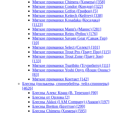
Мягкие приманки Chimera (Химера)
[358]
Мягкие приманки Condor (Кондор)
[322]
Мягкие приманки Grifon (Грифон)
[5]
Мягкие приманки Keitech (Кейтеч)
[338]
Мягкие приманки Kosadaka (Косадака)
[1123]
Мягкие приманки Mann's (Маннс)
[281]
Мягкие приманки Reins (Рейнс)
[176]
Мягкие приманки Savage Gear (Саваж Гир)
[10]
Мягкие приманки Select (Селект)
[101]
Мягкие приманки Trout Pro (Траут Про)
[115]
Мягкие приманки Trout Zone (Траут Зон)
[133]
Мягкие приманки Tsuribito (Тсурибито)
[111]
Мягкие приманки Yoshi Onyx (Йоши Оникс)
[83]
Мягкие приманки Контакт
[142]
Блесны (пилькеры, спинербейты, тейл-спиннеры)
[4626]
Блесны Алекс Краш (В. Терехин)
[90]
Блесны от Орлова
[2]
Блесны Akkoi (I AM Company) (Аккои)
[197]
Блесны Bretton (Брэттон)
[299]
Блесны Chimera (Химера)
[595]