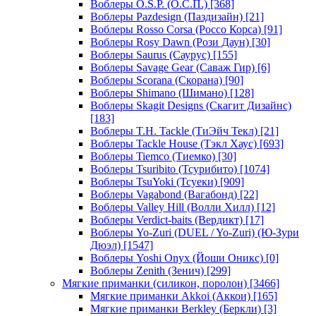
Воблеры O.S.P. (О.С.П.)
[368]
Воблеры Pazdesign (Паздизайн)
[21]
Воблеры Rosso Corsa (Россо Корса)
[91]
Воблеры Rosy Dawn (Рози Даун)
[30]
Воблеры Saurus (Саурус)
[155]
Воблеры Savage Gear (Саваж Гир)
[6]
Воблеры Scorana (Скорана)
[90]
Воблеры Shimano (Шимано)
[128]
Воблеры Skagit Designs (Скагит Дизайнс)
[183]
Воблеры T.H. Tackle (ТиЭйч Текл)
[21]
Воблеры Tackle House (Тэкл Хаус)
[693]
Воблеры Tiemco (Тиемко)
[30]
Воблеры Tsuribito (Тсурибито)
[1074]
Воблеры TsuYoki (Тсуеки)
[909]
Воблеры Vagabond (Вагабонд)
[22]
Воблеры Valley Hill (Волли Хилл)
[12]
Воблеры Verdict-baits (Вердикт)
[17]
Воблеры Yo-Zuri (DUEL / Yo-Zuri) (Ю-Зури
Дюэл)
[1547]
Воблеры Yoshi Onyx (Йоши Оникс)
[0]
Воблеры Zenith (Зенич)
[299]
Мягкие приманки (силикон, поролон)
[3466]
Мягкие приманки Akkoi (Аккои)
[165]
Мягкие приманки Berkley (Беркли)
[3]