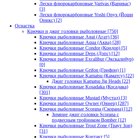
Лески флюрокарбоновые Varivas (Варивас)
[3]
Лески флюрокарбоновые Yoshi Onyx (Йоши
Оникс)
[2]
Оснастка
Крючки и джиг головки рыболовные
[750]
Крючки рыболовные Agat (Агат)
[36]
Крючки рыболовные Aqua (Аква)
[28]
Крючки рыболовные Condor (Кондор)
[5]
Крючки рыболовные Deps (Дэпс)
[12]
Крючки рыболовные Excalibur (Экскалибур)
[0]
Крючки рыболовные Grifon (Грифон)
[1]
Крючки рыболовные Kamatsu (Каматсу)
[22]
Джиг головки Kamatsu Jig Heads
[22]
Крючки рыболовные Kosadaka (Косадака)
[301]
Крючки рыболовные Mustad (Мустад)
[3]
Крючки рыболовные Owner (Овнер)
[287]
Крючки рыболовные Scorana (Скорана)
[12]
Зимние джиг-головки Scorana с
подвесным тройником Bomber
[12]
Крючки рыболовные Trout Zone (Траут Зон)
[31]
Крючки рыболовные Контакт
[5]