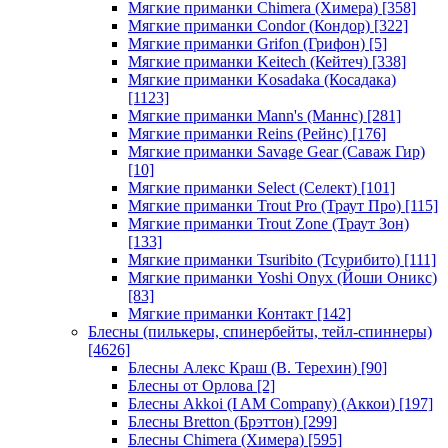
Мягкие приманки Chimera (Химера)
[358]
Мягкие приманки Condor (Кондор)
[322]
Мягкие приманки Grifon (Грифон)
[5]
Мягкие приманки Keitech (Кейтеч)
[338]
Мягкие приманки Kosadaka (Косадака)
[1123]
Мягкие приманки Mann's (Маннс)
[281]
Мягкие приманки Reins (Рейнс)
[176]
Мягкие приманки Savage Gear (Саваж Гир)
[10]
Мягкие приманки Select (Селект)
[101]
Мягкие приманки Trout Pro (Траут Про)
[115]
Мягкие приманки Trout Zone (Траут Зон)
[133]
Мягкие приманки Tsuribito (Тсурибито)
[111]
Мягкие приманки Yoshi Onyx (Йоши Оникс)
[83]
Мягкие приманки Контакт
[142]
Блесны (пилькеры, спинербейты, тейл-спиннеры)
[4626]
Блесны Алекс Краш (В. Терехин)
[90]
Блесны от Орлова
[2]
Блесны Akkoi (I AM Company) (Аккои)
[197]
Блесны Bretton (Брэттон)
[299]
Блесны Chimera (Химера)
[595]