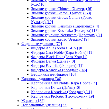
Родс)
[6]
Зимние удочки Chimera (Химера)
[6]
Зимние удочки Grifon (Грифон)
[53]
Зимние удочки Grows Culture (Гровс
Культур)
[19]
Зимние удочки Karismax (Карисмакс)
[4]
Зимние удочки Kosadaka (Косадака)
[17]
Зимние удилища Norstream (Норстрим)
[1]
Зимние удочки Zetrix (Зетрикс)
[9]
Фидерные удилища
[79]
Фидеры Aqua (Аква С.-Пб.)
[0]
Фидеры Cara Noble (Кара Нобле)
[11]
Фидеры Black Hole (Блэк Хол)
[1]
Фидеры Daiwa (Дайва)
[0]
Фидеры Favorite (Фаворит)
[11]
Фидеры Kosadaka (Косадака)
[46]
Вершинки для фидера
[10]
Карповые удилища
[34]
Карповики Cara Noble (Кара Нобле)
[4]
Карповики Daiwa (Дайва)
[0]
Карповики Kosadaka (Косадака)
[11]
Карповики Prologic (Пролоджик)
[19]
Жерлицы
[32]
Поплавочные удилища
[32]