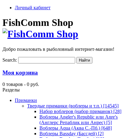
Личный кабинет
FishComm Shop
Добро пожаловать в рыболовный интернет-магазин!
Search:
Моя корзина
0 товаров -
0 руб.
Разделы
Приманки
Твердые приманки (воблеры и т.п.)
[14545]
Набор воблеров (набор приманок)
[28]
Воблеры Angler's Republic или Anre's
(Англерс Репаблик или Анрес)
[5]
Воблеры Aqua (Аква С.-Пб.)
[648]
Воблеры Bassday (Бассдей)
[2]