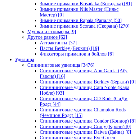
Зимние приманки Kosadaka (Косадака)
[81]
Зимние приманки Nils Master (Нильс
Мастер)
[0]
Зимние приманки Rapala (Рапала)
[50]
Зимние приманки Scorana (Скорана)
[270]
Мушки и стримеры
[9]
Другое разное
[62]
Аттрактанты
[37]
Пасты Berkley (Беркли)
[19]
Фиксаторы приманок и бойлов
[6]
Удилища
Спиннинговые удилища
[3476]
Спиннинговые удилища Abu Garcia (Абу
Гарсия)
[16]
Спиннинговые удилища Berkley (Беркли)
[0]
Спиннинговые удилища Cara Noble (Кара
Нобле)
[93]
Спиннинговые удилища CD Rods (СиДи
Родс)
[44]
Спиннинговые удилища Champion Rods
(Чемпион Родс)
[15]
Спиннинговые удилища Condor (Кондор)
[8]
Спиннинговые удилища Crony (Крони)
[0]
Спиннинговые удилища Daiwa (Дайва)
[0]
Спиннинговые удилища EverGreen