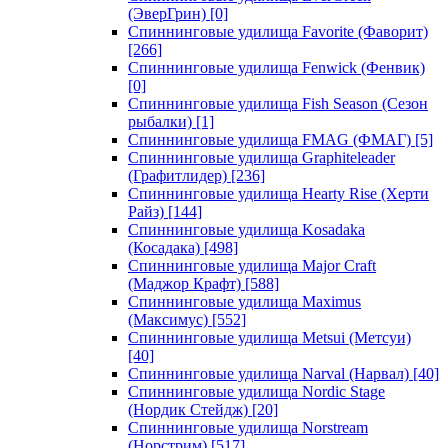
(ЭверГрин)
[0]
Спиннинговые удилища Favorite (Фаворит)
[266]
Спиннинговые удилища Fenwick (Фенвик)
[0]
Спиннинговые удилища Fish Season (Сезон
рыбалки)
[1]
Спиннинговые удилища FMAG (ФМАГ)
[5]
Спиннинговые удилища Graphiteleader
(Графитлидер)
[236]
Спиннинговые удилища Hearty Rise (Херти
Райз)
[144]
Спиннинговые удилища Kosadaka
(Косадака)
[498]
Спиннинговые удилища Major Craft
(Маджор Крафт)
[588]
Спиннинговые удилища Maximus
(Максимус)
[552]
Спиннинговые удилища Metsui (Метсуи)
[40]
Спиннинговые удилища Narval (Нарвал)
[40]
Спиннинговые удилища Nordic Stage
(Нордик Стейдж)
[20]
Спиннинговые удилища Norstream
(Норстрим)
[517]