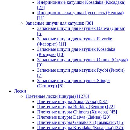
Инерционные катушки Kosadaka (Косадака)
[27]
Инерционные катушки Русснасть (Нельма)
[11]
Запасные шпули для катушек
[38]
Запасные шпули для катушек Daiwa (Дайва)
[5]
Запасные шпули для катушек Favorite
(Фаворит)
[11]
Запасные шпули для катушек Kosadaka
(Косадака)
[0]
Запасные шпули для катушек Okuma (Окума)
[9]
Запасные шпули для катушек Ryobi (Риоби)
[7]
Запасные шпули для катушек Stinger
(Стингер)
[6]
Лески
Плетеные лески (шнуры)
[1278]
Плетеные шнуры Aqua (Аква)
[537]
Плетеные шнуры Berkley (Беркли)
[22]
Плетеные шнуры Chimera (Химера)
[45]
Плетеные шнуры Daiwa (Дайва)
[20]
Плетеные шнуры Gamakatsu (Гамакатсу)
[5]
Плетеные шнуры Kosadaka (Косадака)
[375]