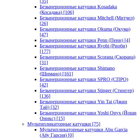
[35]
Безынерционные катушки Kosadaka
(Косадака)
[106]
Безынерционные катушки Mitchell (Митчел)
[26]
Безынерционные катушки Okuma (Окума)
[47]
Безынерционные катушки Penn (Пенн)
[4]
Безынерционные катушки Ryobi (Риоби)
[177]
Безынерционные катушки Scorana (Скорана)
[31]
Безынерционные катушки Shimano
(Шимано)
[161]
Безынерционные катушки SPRO (СПРО)
[42]
Безынерционные катушки Stinger (Стингер)
[136]
Безынерционные катушки Yin Tai (Джин
Тай)
[32]
Безынерционные катушки Yoshi Onyx (Йоши
Оникс)
[15]
Мультипликаторные катушки
[75]
Мультипликаторные катушки Abu Garcia
(Абу Гарсия)
[0]