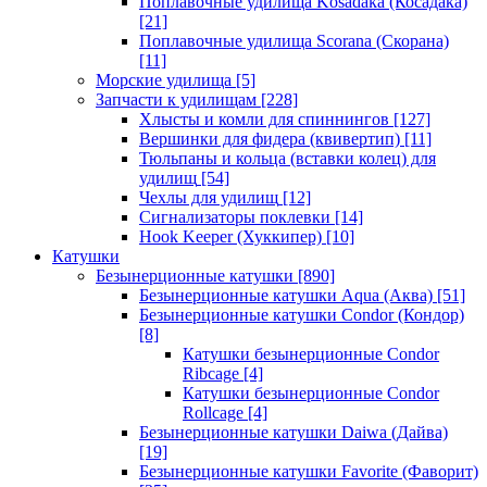
Поплавочные удилища Kosadaka (Косадака)
[21]
Поплавочные удилища Scorana (Скорана)
[11]
Морские удилища
[5]
Запчасти к удилищам
[228]
Хлысты и комли для спиннингов
[127]
Вершинки для фидера (квивертип)
[11]
Тюльпаны и кольца (вставки колец) для
удилищ
[54]
Чехлы для удилищ
[12]
Сигнализаторы поклевки
[14]
Hook Keeper (Хуккипер)
[10]
Катушки
Безынерционные катушки
[890]
Безынерционные катушки Aqua (Аква)
[51]
Безынерционные катушки Condor (Кондор)
[8]
Катушки безынерционные Condor
Ribcage
[4]
Катушки безынерционные Condor
Rollcage
[4]
Безынерционные катушки Daiwa (Дайва)
[19]
Безынерционные катушки Favorite (Фаворит)