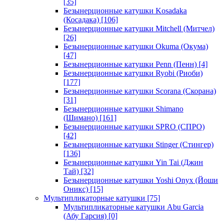
[35]
Безынерционные катушки Kosadaka
(Косадака)
[106]
Безынерционные катушки Mitchell (Митчел)
[26]
Безынерционные катушки Okuma (Окума)
[47]
Безынерционные катушки Penn (Пенн)
[4]
Безынерционные катушки Ryobi (Риоби)
[177]
Безынерционные катушки Scorana (Скорана)
[31]
Безынерционные катушки Shimano
(Шимано)
[161]
Безынерционные катушки SPRO (СПРО)
[42]
Безынерционные катушки Stinger (Стингер)
[136]
Безынерционные катушки Yin Tai (Джин
Тай)
[32]
Безынерционные катушки Yoshi Onyx (Йоши
Оникс)
[15]
Мультипликаторные катушки
[75]
Мультипликаторные катушки Abu Garcia
(Абу Гарсия)
[0]