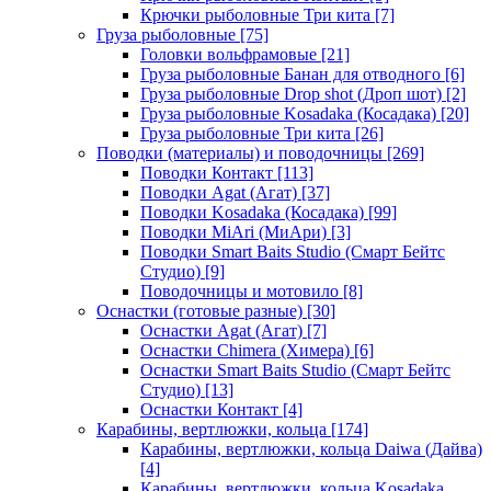
Крючки рыболовные Три кита
[7]
Груза рыболовные
[75]
Головки вольфрамовые
[21]
Груза рыболовные Банан для отводного
[6]
Груза рыболовные Drop shot (Дроп шот)
[2]
Груза рыболовные Kosadaka (Косадака)
[20]
Груза рыболовные Три кита
[26]
Поводки (материалы) и поводочницы
[269]
Поводки Контакт
[113]
Поводки Agat (Агат)
[37]
Поводки Kosadaka (Косадака)
[99]
Поводки MiAri (МиАри)
[3]
Поводки Smart Baits Studio (Смарт Бейтс
Студио)
[9]
Поводочницы и мотовило
[8]
Оснастки (готовые разные)
[30]
Оснастки Agat (Агат)
[7]
Оснастки Chimera (Химера)
[6]
Оснастки Smart Baits Studio (Смарт Бейтс
Студио)
[13]
Оснастки Контакт
[4]
Карабины, вертлюжки, кольца
[174]
Карабины, вертлюжки, кольца Daiwa (Дайва)
[4]
Карабины, вертлюжки, кольца Kosadaka