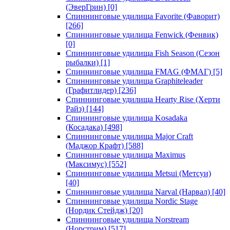
(ЭверГрин)
[0]
Спиннинговые удилища Favorite (Фаворит)
[266]
Спиннинговые удилища Fenwick (Фенвик)
[0]
Спиннинговые удилища Fish Season (Сезон
рыбалки)
[1]
Спиннинговые удилища FMAG (ФМАГ)
[5]
Спиннинговые удилища Graphiteleader
(Графитлидер)
[236]
Спиннинговые удилища Hearty Rise (Херти
Райз)
[144]
Спиннинговые удилища Kosadaka
(Косадака)
[498]
Спиннинговые удилища Major Craft
(Маджор Крафт)
[588]
Спиннинговые удилища Maximus
(Максимус)
[552]
Спиннинговые удилища Metsui (Метсуи)
[40]
Спиннинговые удилища Narval (Нарвал)
[40]
Спиннинговые удилища Nordic Stage
(Нордик Стейдж)
[20]
Спиннинговые удилища Norstream
(Норстрим)
[517]