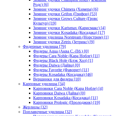
Родс)
[6]
Зимние удочки Chimera (Химера)
[6]
Зимние удочки Grifon (Грифон)
[53]
Зимние удочки Grows Culture (Гровс
Культур)
[19]
Зимние удочки Karismax (Карисмакс)
[4]
Зимние удочки Kosadaka (Косадака)
[17]
Зимние удилища Norstream (Норстрим)
[1]
Зимние удочки Zetrix (Зетрикс)
[9]
Фидерные удилища
[79]
Фидеры Aqua (Аква С.-Пб.)
[0]
Фидеры Cara Noble (Кара Нобле)
[11]
Фидеры Black Hole (Блэк Хол)
[1]
Фидеры Daiwa (Дайва)
[0]
Фидеры Favorite (Фаворит)
[11]
Фидеры Kosadaka (Косадака)
[46]
Вершинки для фидера
[10]
Карповые удилища
[34]
Карповики Cara Noble (Кара Нобле)
[4]
Карповики Daiwa (Дайва)
[0]
Карповики Kosadaka (Косадака)
[11]
Карповики Prologic (Пролоджик)
[19]
Жерлицы
[32]
Поплавочные удилища
[32]