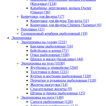
(Косадака)
[134]
Карабины, вертлюжки, кольца Owner
(Овнер)
[36]
Кормушки для фидера
[17]
Кормушки для фидера Три кита
[11]
Кормушки для фидера Chimera (Химера)
[6]
Поплавки
[21]
Силиконовый кембрик рыболовный
[19]
Экипировка
Экипировка на голову
[231]
Банданы рыболовные
[16]
Бейсболки и кепки
[71]
Очки рыболовные
[100]
Шапки и маски (балаклавы)
[44]
Экипировка на тело
[1030]
Футболки и термобелье
[294]
Толстовки и флис
[231]
Куртки и костюмы рыболовные
[339]
Перчатки и рукавицы рыболовные
[118]
Жилеты разгрузки
[14]
Спасательные жилеты
[9]
Штаны и брюки рыболовные
[25]
Экипировка на ноги
[149]
Сапоги рыболовные
[126]
Забродные комбинезоны
[14]