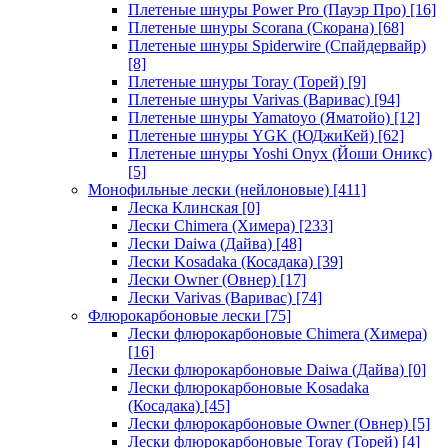
Плетеные шнуры Power Pro (Пауэр Про)
[16]
Плетеные шнуры Scorana (Скорана)
[68]
Плетеные шнуры Spiderwire (Спайдервайр)
[8]
Плетеные шнуры Toray (Торей)
[9]
Плетеные шнуры Varivas (Варивас)
[94]
Плетеные шнуры Yamatoyo (Яматойо)
[12]
Плетеные шнуры YGK (ЮДжиКей)
[62]
Плетеные шнуры Yoshi Onyx (Йоши Оникс)
[5]
Монофильные лески (нейлоновые)
[411]
Леска Клинская
[0]
Лески Chimera (Химера)
[233]
Лески Daiwa (Дайва)
[48]
Лески Kosadaka (Косадака)
[39]
Лески Owner (Овнер)
[17]
Лески Varivas (Варивас)
[74]
Флюрокарбоновые лески
[75]
Лески флюрокарбоновые Chimera (Химера)
[16]
Лески флюрокарбоновые Daiwa (Дайва)
[0]
Лески флюрокарбоновые Kosadaka
(Косадака)
[45]
Лески флюрокарбоновые Owner (Овнер)
[5]
Лески флюрокарбоновые Toray (Торей)
[4]