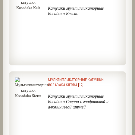
Катушки мультипликаторные
Косадака Кельт.
МУЛЬТИПЛИКАТОРНЫЕ КАТУШКИ
KOSADAKA SIERRA
[12]
Катушки мультипликаторные
Косадака Сиерра с графитовой и
алюминиевой шпулей
Линейка одних из самых функционально
удачных и качественно сделанных
курковых катушек для зимней рыбалки.
Точно знаем, что они на голову выше