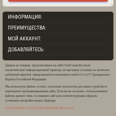
лапки катушки. Компактные размеры
(внутренний диаметр шпули около 5
см.) небольшой вес и хорошая
тяговитость при передаточном
ИНФОРМАЦИЯ:
соотношении 3.6:1 делает катушки
Kosadaka Stalker подходящими даже
ПРЕИМУЩЕСТВА:
для трофейной ловли.
МОЙ АККАУНТ:
В общем, новинка к зимнему сезону
2017-2018 получилась отлично
продуманной, и что приятно –
ДОБАВЛЯЙТЕСЬ:
довольно бюджетной, а значит
доступной подавляющему большинству
рыболовов, выбирающих качественные
Данные по товарам, представленные на сайте FishComm.Ru носят
рыболовные снасти по низким ценам!
исключительно информационный характер, ни при каких условиях не являются
публичной офертой, определяемой положениями статей 435 и 437 Гражданского
Кодекса Российской Федерации.
Мы используем файлы «cookie» и похожие технологии для вашего удобства и
нормального функционирования сайта. Если вы не согласны с использованием
файлов данного типа, то покиньте сайт или соответствующим образом
установите настройки вашего браузера.
FishComm.Ru © 2010-2026 All Rights Reserved.