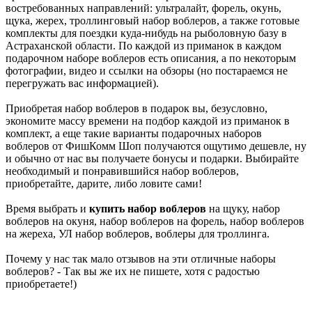
востребованных направлений: ультралайт, форель, окунь,
щука, жерех, троллинговый набор воблеров, а также готовые
комплекты для поездки куда-нибудь на рыболовную базу в
Астраханской области. По каждой из приманок в каждом
подарочном наборе воблеров есть описания, а по некоторым
фотографии, видео и ссылки на обзоры (но постараемся не
перегружать вас информацией).
Приобретая набор воблеров в подарок вы, безусловно,
экономите массу времени на подбор каждой из приманок в
комплект, а еще такие варианты подарочных наборов
воблеров от ФишКомм Шоп получаются ощутимо дешевле, ну
и обычно от нас вы получаете бонусы и подарки. Выбирайте
необходимый и понравившийся набор воблеров,
приобретайте, дарите, либо ловите сами!
Время выбрать и
купить набор воблеров
на щуку, набор
воблеров на окуня, набор воблеров на форель, набор воблеров
на жереха, УЛ набор воблеров, воблеры для троллинга.
Почему у нас так мало отзывов на эти отличные наборы
воблеров? - Так вы же их не пишете, хотя с радостью
приобретаете!)