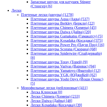
Запасные шпули для катушек Stinger
(Стингер)
[6]
Лески
Плетеные лески (шнуры)
[1278]
Плетеные шнуры Aqua (Аква)
[537]
Плетеные шнуры Berkley (Беркли)
[22]
Плетеные шнуры Chimera (Химера)
[45]
Плетеные шнуры Daiwa (Дайва)
[20]
Плетеные шнуры Gamakatsu (Гамакатсу)
[5]
Плетеные шнуры Kosadaka (Косадака)
[375]
Плетеные шнуры Power Pro (Пауэр Про)
[16]
Плетеные шнуры Scorana (Скорана)
[68]
Плетеные шнуры Spiderwire (Спайдервайр)
[8]
Плетеные шнуры Toray (Торей)
[9]
Плетеные шнуры Varivas (Варивас)
[94]
Плетеные шнуры Yamatoyo (Яматойо)
[12]
Плетеные шнуры YGK (ЮДжиКей)
[62]
Плетеные шнуры Yoshi Onyx (Йоши Оникс)
[5]
Монофильные лески (нейлоновые)
[411]
Леска Клинская
[0]
Лески Chimera (Химера)
[233]
Лески Daiwa (Дайва)
[48]
Лески Kosadaka (Косадака)
[39]