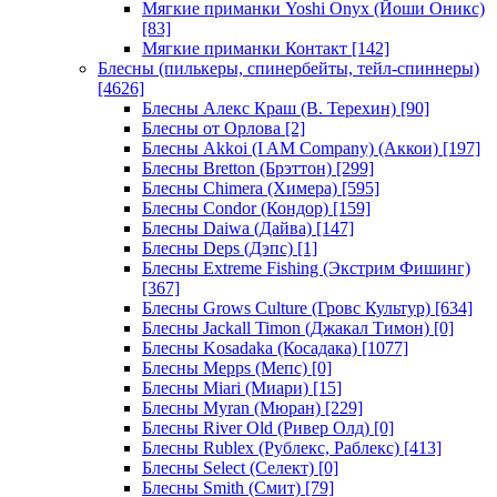
Мягкие приманки Yoshi Onyx (Йоши Оникс)
[83]
Мягкие приманки Контакт
[142]
Блесны (пилькеры, спинербейты, тейл-спиннеры)
[4626]
Блесны Алекс Краш (В. Терехин)
[90]
Блесны от Орлова
[2]
Блесны Akkoi (I AM Company) (Аккои)
[197]
Блесны Bretton (Брэттон)
[299]
Блесны Chimera (Химера)
[595]
Блесны Condor (Кондор)
[159]
Блесны Daiwa (Дайва)
[147]
Блесны Deps (Дэпс)
[1]
Блесны Extreme Fishing (Экстрим Фишинг)
[367]
Блесны Grows Culture (Гровс Культур)
[634]
Блесны Jackall Timon (Джакал Тимон)
[0]
Блесны Kosadaka (Косадака)
[1077]
Блесны Mepps (Мепс)
[0]
Блесны Miari (Миари)
[15]
Блесны Myran (Мюран)
[229]
Блесны River Old (Ривер Олд)
[0]
Блесны Rublex (Рублекс, Раблекс)
[413]
Блесны Select (Селект)
[0]
Блесны Smith (Смит)
[79]