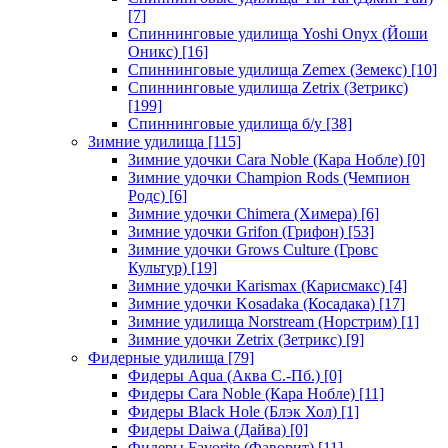
[7]
Спиннинговые удилища Yoshi Onyx (Йоши
Оникс)
[16]
Спиннинговые удилища Zemex (Земекс)
[10]
Спиннинговые удилища Zetrix (Зетрикс)
[199]
Спиннинговые удилища б/у
[38]
Зимние удилища
[115]
Зимние удочки Cara Noble (Кара Нобле)
[0]
Зимние удочки Champion Rods (Чемпион
Родс)
[6]
Зимние удочки Chimera (Химера)
[6]
Зимние удочки Grifon (Грифон)
[53]
Зимние удочки Grows Culture (Гровс
Культур)
[19]
Зимние удочки Karismax (Карисмакс)
[4]
Зимние удочки Kosadaka (Косадака)
[17]
Зимние удилища Norstream (Норстрим)
[1]
Зимние удочки Zetrix (Зетрикс)
[9]
Фидерные удилища
[79]
Фидеры Aqua (Аква С.-Пб.)
[0]
Фидеры Cara Noble (Кара Нобле)
[11]
Фидеры Black Hole (Блэк Хол)
[1]
Фидеры Daiwa (Дайва)
[0]
Фидеры Favorite (Фаворит)
[11]