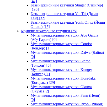
[42]
Безынерционные катушки Stinger (Стингер)
[136]
Безынерционные катушки Yin Tai (Джин
Тай)
[32]
Безынерционные катушки Yoshi Onyx (Йоши
Оникс)
[15]
Мультипликаторные катушки
[75]
Мультипликаторные катушки Abu Garcia
(Абу Гарсия)
[0]
Мультипликаторные катушки Condor
(Кондор)
[1]
Мультипликаторные катушки Daiwa (Дайва)
[0]
Мультипликаторные катушки Grifon
(Грифон)
[5]
Мультипликаторные катушки Konger
(Конгер)
[1]
Мультипликаторные катушки Kosadaka
(Косадака)
[29]
Мультипликаторные катушки Okuma
(Окума)
[2]
Мультипликаторные катушки Penn (Пенн)
[0]
Мультипликаторные катушки Ryobi (Риоби)