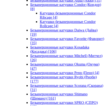
Безынерционные катушки Aqua (Аква)
[51]
Безынерционные катушки Condor (Кондор)
[8]
Катушки безынерционные Condor
Ribcage
[4]
Катушки безынерционные Condor
Rollcage
[4]
Безынерционные катушки Daiwa (Дайва)
[19]
Безынерционные катушки Favorite (Фаворит)
[35]
Безынерционные катушки Kosadaka
(Косадака)
[106]
Безынерционные катушки Mitchell (Митчел)
[26]
Безынерционные катушки Okuma (Окума)
[47]
Безынерционные катушки Penn (Пенн)
[4]
Безынерционные катушки Ryobi (Риоби)
[177]
Безынерционные катушки Scorana (Скорана)
[31]
Безынерционные катушки Shimano
(Шимано)
[161]
Безынерционные катушки SPRO (СПРО)