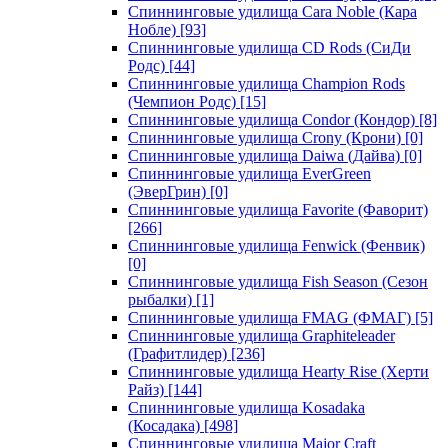
Спиннинговые удилища Cara Noble (Кара
Нобле)
[93]
Спиннинговые удилища CD Rods (СиДи
Родс)
[44]
Спиннинговые удилища Champion Rods
(Чемпион Родс)
[15]
Спиннинговые удилища Condor (Кондор)
[8]
Спиннинговые удилища Crony (Крони)
[0]
Спиннинговые удилища Daiwa (Дайва)
[0]
Спиннинговые удилища EverGreen
(ЭверГрин)
[0]
Спиннинговые удилища Favorite (Фаворит)
[266]
Спиннинговые удилища Fenwick (Фенвик)
[0]
Спиннинговые удилища Fish Season (Сезон
рыбалки)
[1]
Спиннинговые удилища FMAG (ФМАГ)
[5]
Спиннинговые удилища Graphiteleader
(Графитлидер)
[236]
Спиннинговые удилища Hearty Rise (Херти
Райз)
[144]
Спиннинговые удилища Kosadaka
(Косадака)
[498]
Спиннинговые удилища Major Craft