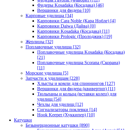
Фидеры Kosadaka (Косадака)
[46]
Вершинки для фидера
[10]
Карповые удилища
[34]
Карповики Cara Noble (Кара Нобле)
[4]
Карповики Daiwa (Дайва)
[0]
Карповики Kosadaka (Косадака)
[11]
Карповики Prologic (Пролоджик)
[19]
Жерлицы
[32]
Поплавочные удилища
[32]
Поплавочные удилища Kosadaka (Косадака)
[21]
Поплавочные удилища Scorana (Скорана)
[11]
Морские удилища
[5]
Запчасти к удилищам
[228]
Хлысты и комли для спиннингов
[127]
Вершинки для фидера (квивертип)
[11]
Тюльпаны и кольца (вставки колец) для
удилищ
[54]
Чехлы для удилищ
[12]
Сигнализаторы поклевки
[14]
Hook Keeper (Хуккипер)
[10]
Катушки
Безынерционные катушки
[890]