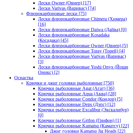
Лески Owner (Овнер)
[17]
Лески Varivas (Варивас)
[74]
Флюрокарбоновые лески
[75]
Лески флюрокарбоновые Chimera (Химера)
[16]
Лески флюрокарбоновые Daiwa (Дайва)
[0]
Лески флюрокарбоновые Kosadaka
(Косадака)
[45]
Лески флюрокарбоновые Owner (Овнер)
[5]
Лески флюрокарбоновые Toray (Торей)
[4]
Лески флюрокарбоновые Varivas (Варивас)
[3]
Лески флюрокарбоновые Yoshi Onyx (Йоши
Оникс)
[2]
Оснастка
Крючки и джиг головки рыболовные
[750]
Крючки рыболовные Agat (Агат)
[36]
Крючки рыболовные Aqua (Аква)
[28]
Крючки рыболовные Condor (Кондор)
[5]
Крючки рыболовные Deps (Дэпс)
[12]
Крючки рыболовные Excalibur (Экскалибур)
[0]
Крючки рыболовные Grifon (Грифон)
[1]
Крючки рыболовные Kamatsu (Каматсу)
[22]
Джиг головки Kamatsu Jig Heads
[22]