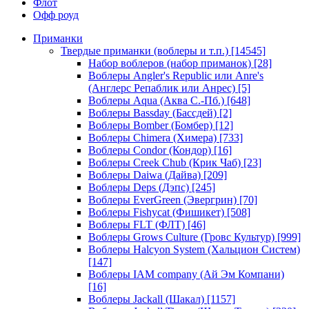
Флот
Офф роуд
Приманки
Твердые приманки (воблеры и т.п.)
[14545]
Набор воблеров (набор приманок)
[28]
Воблеры Angler's Republic или Anre's
(Англерс Репаблик или Анрес)
[5]
Воблеры Aqua (Аква С.-Пб.)
[648]
Воблеры Bassday (Бассдей)
[2]
Воблеры Bomber (Бомбер)
[12]
Воблеры Chimera (Химера)
[733]
Воблеры Condor (Кондор)
[16]
Воблеры Creek Chub (Крик Чаб)
[23]
Воблеры Daiwa (Дайва)
[209]
Воблеры Deps (Дэпс)
[245]
Воблеры EverGreen (Эвергрин)
[70]
Воблеры Fishycat (Фишикет)
[508]
Воблеры FLT (ФЛТ)
[46]
Воблеры Grows Culture (Гровс Культур)
[999]
Воблеры Halcyon System (Хальцион Систем)
[147]
Воблеры IAM company (Ай Эм Компани)
[16]
Воблеры Jackall (Шакал)
[1157]