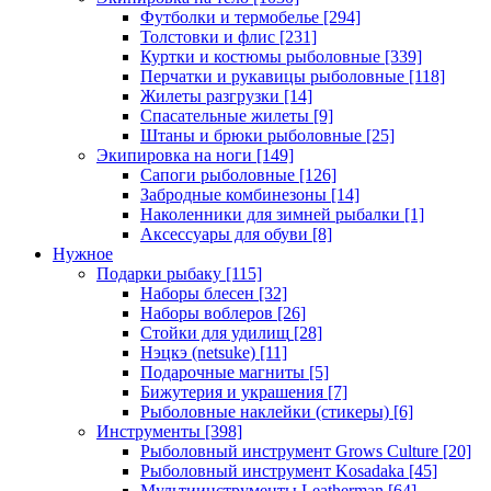
Футболки и термобелье
[294]
Толстовки и флис
[231]
Куртки и костюмы рыболовные
[339]
Перчатки и рукавицы рыболовные
[118]
Жилеты разгрузки
[14]
Спасательные жилеты
[9]
Штаны и брюки рыболовные
[25]
Экипировка на ноги
[149]
Сапоги рыболовные
[126]
Забродные комбинезоны
[14]
Наколенники для зимней рыбалки
[1]
Аксессуары для обуви
[8]
Нужное
Подарки рыбаку
[115]
Наборы блесен
[32]
Наборы воблеров
[26]
Стойки для удилищ
[28]
Нэцкэ (netsuke)
[11]
Подарочные магниты
[5]
Бижутерия и украшения
[7]
Рыболовные наклейки (стикеры)
[6]
Инструменты
[398]
Рыболовный инструмент Grows Culture
[20]
Рыболовный инструмент Kosadaka
[45]
Мультиинструменты Leatherman
[64]