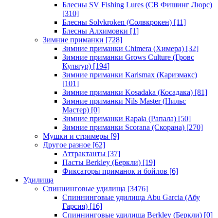
Блесны SV Fishing Lures (СВ Фишинг Люрс)
[310]
Блесны Solvkroken (Солвкрокен)
[11]
Блесны Алхимовки
[1]
Зимние приманки
[728]
Зимние приманки Chimera (Химера)
[32]
Зимние приманки Grows Culture (Гровс
Культур)
[194]
Зимние приманки Karismax (Каризмакс)
[101]
Зимние приманки Kosadaka (Косадака)
[81]
Зимние приманки Nils Master (Нильс
Мастер)
[0]
Зимние приманки Rapala (Рапала)
[50]
Зимние приманки Scorana (Скорана)
[270]
Мушки и стримеры
[9]
Другое разное
[62]
Аттрактанты
[37]
Пасты Berkley (Беркли)
[19]
Фиксаторы приманок и бойлов
[6]
Удилища
Спиннинговые удилища
[3476]
Спиннинговые удилища Abu Garcia (Абу
Гарсия)
[16]
Спиннинговые удилища Berkley (Беркли)
[0]