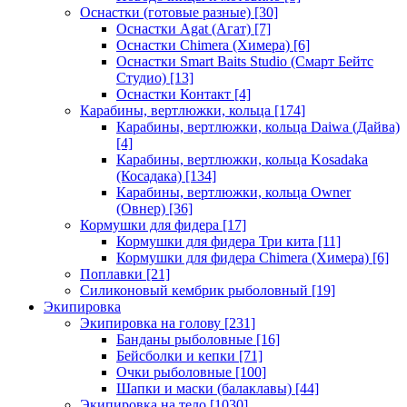
Оснастки (готовые разные)
[30]
Оснастки Agat (Агат)
[7]
Оснастки Chimera (Химера)
[6]
Оснастки Smart Baits Studio (Смарт Бейтс
Студио)
[13]
Оснастки Контакт
[4]
Карабины, вертлюжки, кольца
[174]
Карабины, вертлюжки, кольца Daiwa (Дайва)
[4]
Карабины, вертлюжки, кольца Kosadaka
(Косадака)
[134]
Карабины, вертлюжки, кольца Owner
(Овнер)
[36]
Кормушки для фидера
[17]
Кормушки для фидера Три кита
[11]
Кормушки для фидера Chimera (Химера)
[6]
Поплавки
[21]
Силиконовый кембрик рыболовный
[19]
Экипировка
Экипировка на голову
[231]
Банданы рыболовные
[16]
Бейсболки и кепки
[71]
Очки рыболовные
[100]
Шапки и маски (балаклавы)
[44]
Экипировка на тело
[1030]