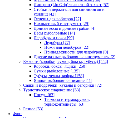
Липгрип (Lip Grip) челюстной захват
[57]
Стойки и держатели для спиннингов и
удилищ
[42]
Отцепы для воблеров
[22]
Нахлыстовый инструмент
[29]
Донные косы и донные грабли
[4]
Весы рыболовные
[14]
Ледобуры и ножи
[99]
Ледобуры
[77]
Ножи для ледобуров
[22]
Принадлежности для ледобуров
[0]
Другие разные рыболовные инструменты
[2]
Емкости (коробки, сумки, боксы, тубусы)
[554]
Коробки, боксы, ящики
[250]
Сумки рыболовные
[135]
Тубусы, чехлы, кофры
[158]
Ящики рыболовные зимние
[11]
Садки и подсачеки, куканы и багорики
[72]
Туристическое снаряжение
[63]
Посуда
[63]
Термосы и термокружки,
термоконтейнеры
[63]
Разное
[53]
Флот