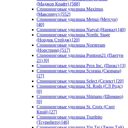
(Маджор Крафт)
[588]
Спиннинговые удилища Maximus
(Максимус)
[552]
Спиннинговые удилища Metsui (Метсуи)
[40]
Спиннинговые удилища Narval (Нарвал)
[40]
Спиннинговые удилища Nordic Stage
(Нордик Стейдж)
[20]
Спиннинговые удилища Norstream
(Норстрим)
[517]
Спиннинговые удилища Pontoon21 (Пантун
21)
[0]
Спиннинговые удилища Prox Inc. (Прокс)
[3]
Спиннинговые удилища Scorana (Скорана)
[27]
Спиннинговые удилища Select (Селект)
[20]
Спиннинговые удилища SL Rods (СЛ Родс)
[0]
Спиннинговые удилища Shimano (Шимано)
[0]
Спиннинговые удилища St. Croix (Сэнт
Крой)
[27]
Спиннинговые удилища Tsuribito
(Тсурибито)
[46]
Спиннинговые удилища Yin Tai (Джин Тай)