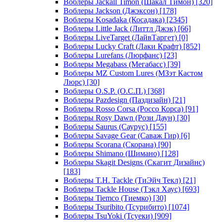
Воблеры Jackall Timon (Шакал Тимон)
[320]
Воблеры Jackson (Джэксон)
[178]
Воблеры Kosadaka (Косадака)
[2345]
Воблеры Little Jack (Литтл Джэк)
[66]
Воблеры LiveTarget (ЛайвТаргет)
[0]
Воблеры Lucky Craft (Лаки Крафт)
[852]
Воблеры Lurefans (Люрфанс)
[23]
Воблеры Megabass (Мегабасс)
[39]
Воблеры MZ Custom Lures (МЗэт Кастом
Люрс)
[30]
Воблеры O.S.P. (О.С.П.)
[368]
Воблеры Pazdesign (Паздизайн)
[21]
Воблеры Rosso Corsa (Россо Корса)
[91]
Воблеры Rosy Dawn (Рози Даун)
[30]
Воблеры Saurus (Саурус)
[155]
Воблеры Savage Gear (Саваж Гир)
[6]
Воблеры Scorana (Скорана)
[90]
Воблеры Shimano (Шимано)
[128]
Воблеры Skagit Designs (Скагит Дизайнс)
[183]
Воблеры T.H. Tackle (ТиЭйч Текл)
[21]
Воблеры Tackle House (Тэкл Хаус)
[693]
Воблеры Tiemco (Тиемко)
[30]
Воблеры Tsuribito (Тсурибито)
[1074]
Воблеры TsuYoki (Тсуеки)
[909]