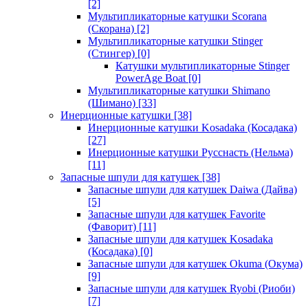
[2]
Мультипликаторные катушки Scorana
(Скорана)
[2]
Мультипликаторные катушки Stinger
(Стингер)
[0]
Катушки мультипликаторные Stinger
PowerAge Boat
[0]
Мультипликаторные катушки Shimano
(Шимано)
[33]
Инерционные катушки
[38]
Инерционные катушки Kosadaka (Косадака)
[27]
Инерционные катушки Русснасть (Нельма)
[11]
Запасные шпули для катушек
[38]
Запасные шпули для катушек Daiwa (Дайва)
[5]
Запасные шпули для катушек Favorite
(Фаворит)
[11]
Запасные шпули для катушек Kosadaka
(Косадака)
[0]
Запасные шпули для катушек Okuma (Окума)
[9]
Запасные шпули для катушек Ryobi (Риоби)
[7]