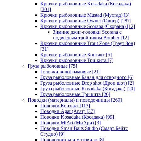
Крючки рыболовные Kosadaka (Косадака)
[301]
Крючки рыболовные Mustad (Мустад)
[3]
Крючки рыболовные Owner (Овнер)
[287]
Крючки рыболовные Scorana (Скорана)
[12]
Зимние джиг-головки Scorana с
подвесным тройником Bomber
[12]
Крючки рыболовные Trout Zone (Траут Зон)
[31]
Крючки рыболовные Контакт
[5]
Крючки рыболовные Три кита
[7]
Груза рыболовные
[75]
Головки вольфрамовые
[21]
Груза рыболовные Банан для отводного
[6]
Груза рыболовные Drop shot (Дроп шот)
[2]
Груза рыболовные Kosadaka (Косадака)
[20]
Груза рыболовные Три кита
[26]
Поводки (материалы) и поводочницы
[269]
Поводки Контакт
[113]
Поводки Agat (Агат)
[37]
Поводки Kosadaka (Косадака)
[99]
Поводки MiAri (МиАри)
[3]
Поводки Smart Baits Studio (Смарт Бейтс
Студио)
[9]
Поводочницы и мотовило
[8]