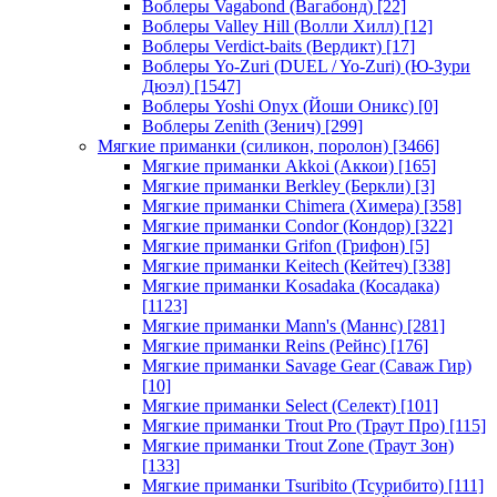
Воблеры Vagabond (Вагабонд)
[22]
Воблеры Valley Hill (Волли Хилл)
[12]
Воблеры Verdict-baits (Вердикт)
[17]
Воблеры Yo-Zuri (DUEL / Yo-Zuri) (Ю-Зури
Дюэл)
[1547]
Воблеры Yoshi Onyx (Йоши Оникс)
[0]
Воблеры Zenith (Зенич)
[299]
Мягкие приманки (силикон, поролон)
[3466]
Мягкие приманки Akkoi (Аккои)
[165]
Мягкие приманки Berkley (Беркли)
[3]
Мягкие приманки Chimera (Химера)
[358]
Мягкие приманки Condor (Кондор)
[322]
Мягкие приманки Grifon (Грифон)
[5]
Мягкие приманки Keitech (Кейтеч)
[338]
Мягкие приманки Kosadaka (Косадака)
[1123]
Мягкие приманки Mann's (Маннс)
[281]
Мягкие приманки Reins (Рейнс)
[176]
Мягкие приманки Savage Gear (Саваж Гир)
[10]
Мягкие приманки Select (Селект)
[101]
Мягкие приманки Trout Pro (Траут Про)
[115]
Мягкие приманки Trout Zone (Траут Зон)
[133]
Мягкие приманки Tsuribito (Тсурибито)
[111]