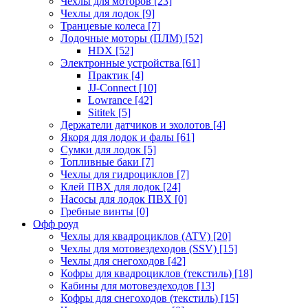
Чехлы для моторов
[23]
Чехлы для лодок
[9]
Транцевые колеса
[7]
Лодочные моторы (ПЛМ)
[52]
HDX
[52]
Электронные устройства
[61]
Практик
[4]
JJ-Connect
[10]
Lowrance
[42]
Sititek
[5]
Держатели датчиков и эхолотов
[4]
Якоря для лодок и фалы
[61]
Сумки для лодок
[5]
Топливные баки
[7]
Чехлы для гидроциклов
[7]
Клей ПВХ для лодок
[24]
Насосы для лодок ПВХ
[0]
Гребные винты
[0]
Офф роуд
Чехлы для квадроциклов (ATV)
[20]
Чехлы для мотовездеходов (SSV)
[15]
Чехлы для снегоходов
[42]
Кофры для квадроциклов (текстиль)
[18]
Кабины для мотовездеходов
[13]
Кофры для снегоходов (текстиль)
[15]