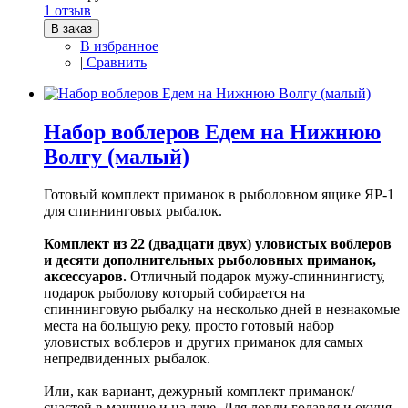
1 отзыв
В заказ
В избранное
|
Сравнить
Набор воблеров Едем на Нижнюю
Волгу (малый)
Готовый комплект приманок в рыболовном ящике ЯР-1
для спиннинговых рыбалок.
Комплект из 22 (двадцати двух) уловистых воблеров
и десяти дополнительных рыболовных приманок,
аксессуаров.
Отличный подарок мужу-спиннингисту,
подарок рыболову который собирается на
спиннинговую рыбалку на несколько дней в незнакомые
места на большую реку, просто готовый набор
уловистых воблеров и других приманок для самых
непредвиденных рыбалок.
Или, как вариант, дежурный комплект приманок/
снастей в машине и на даче. Для ловли голавля и окуня,