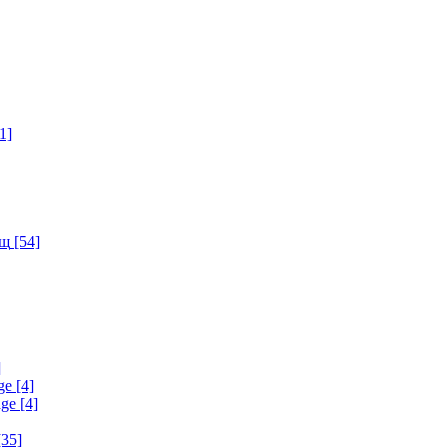
1]
ищ
[54]
]
ge
[4]
age
[4]
35]