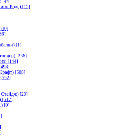
)
[44]
ион Родс)
[15]
)
[0]
66]
ыбалки)
[1]
тлидер)
[236]
йз)
[144]
[498]
Крафт)
[588]
[552]
 Стейдж)
[20]
)
[517]
1)
[0]
]
]
]