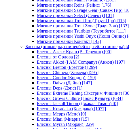
Мягкие приманки Reins (Рейнс)
[176]
Мягкие приманки Savage Gear (Саваж Гир)
[10
Мягкие приманки Select (Селект)
[101]
Мягкие приманки Trout Pro (Траут Про)
[115]
Мягкие приманки Trout Zone (Траут Зон)
[133]
Мягкие приманки Tsuribito (Тсурибито)
[111]
Мягкие приманки Yoshi Onyx (Йоши Оникс)
[
Мягкие приманки Контакт
[142]
Блесны (пилькеры, спинербейты, тейл-спиннеры)
[4
Блесны Алекс Краш (В. Терехин)
[90]
Блесны от Орлова
[2]
Блесны Akkoi (I AM Company) (Аккои)
[197]
Блесны Bretton (Брэттон)
[299]
Блесны Chimera (Химера)
[595]
Блесны Condor (Кондор)
[159]
Блесны Daiwa (Дайва)
[147]
Блесны Deps (Дэпс)
[1]
Блесны Extreme Fishing (Экстрим Фишинг)
[36
Блесны Grows Culture (Гровс Культур)
[634]
Блесны Jackall Timon (Джакал Тимон)
[0]
Блесны Kosadaka (Косадака)
[1077]
Блесны Mepps (Мепс)
[0]
Блесны Miari (Миари)
[15]
Блесны Myran (Мюран)
[229]