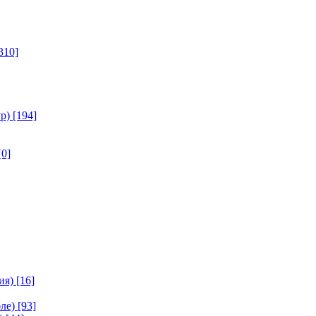
310]
р)
[194]
[0]
ия)
[16]
ле)
[93]