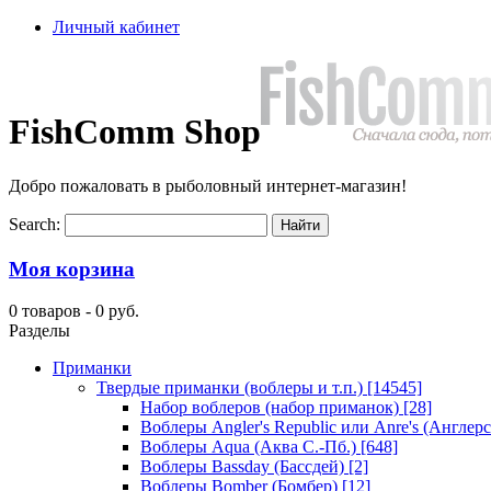
Личный кабинет
FishComm Shop
Добро пожаловать в рыболовный интернет-магазин!
Search:
Моя корзина
0 товаров -
0 руб.
Разделы
Приманки
Твердые приманки (воблеры и т.п.)
[14545]
Набор воблеров (набор приманок)
[28]
Воблеры Angler's Republic или Anre's (Англер
Воблеры Aqua (Аква С.-Пб.)
[648]
Воблеры Bassday (Бассдей)
[2]
Воблеры Bomber (Бомбер)
[12]