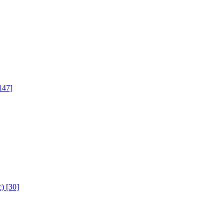
147]
с)
[30]