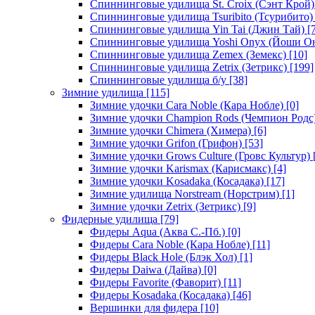
Спиннинговые удилища St. Croix (Сэнт Крой)
Спиннинговые удилища Tsuribito (Тсурибито)
Спиннинговые удилища Yin Tai (Джин Тай)
[7
Спиннинговые удилища Yoshi Onyx (Йоши О
Спиннинговые удилища Zemex (Земекс)
[10]
Спиннинговые удилища Zetrix (Зетрикс)
[199]
Спиннинговые удилища б/у
[38]
Зимние удилища
[115]
Зимние удочки Cara Noble (Кара Нобле)
[0]
Зимние удочки Champion Rods (Чемпион Родс
Зимние удочки Chimera (Химера)
[6]
Зимние удочки Grifon (Грифон)
[53]
Зимние удочки Grows Culture (Гровс Культур)
Зимние удочки Karismax (Карисмакс)
[4]
Зимние удочки Kosadaka (Косадака)
[17]
Зимние удилища Norstream (Норстрим)
[1]
Зимние удочки Zetrix (Зетрикс)
[9]
Фидерные удилища
[79]
Фидеры Aqua (Аква С.-Пб.)
[0]
Фидеры Cara Noble (Кара Нобле)
[11]
Фидеры Black Hole (Блэк Хол)
[1]
Фидеры Daiwa (Дайва)
[0]
Фидеры Favorite (Фаворит)
[11]
Фидеры Kosadaka (Косадака)
[46]
Вершинки для фидера
[10]