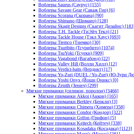
Воблеры Saurus (Саурус)
[155]
Воблеры Savage Gear (Саваж Гир)
[6]
Воблеры Scorana (Скорана)
[90]
Воблеры Shimano (Шимано)
[128]
Воблеры Skagit Designs (Скагит Дизайнс)
[183
Воблеры T.H. Tackle (ТиЭйч Текл)
[21]
Воблеры Tackle House (Тэкл Хаус)
[693]
Воблеры Tiemco (Тиемко)
[30]
Воблеры Tsuribito (Тсурибито)
[1074]
Воблеры TsuYoki (Тсуеки)
[909]
Воблеры Vagabond (Вагабонд)
[22]
Воблеры Valley Hill (Волли Хилл)
[12]
Воблеры Verdict-baits (Вердикт)
[17]
Воблеры Yo-Zuri (DUEL / Yo-Zuri) (Ю-Зури Д
Воблеры Yoshi Onyx (Йоши Оникс)
[0]
Воблеры Zenith (Зенич)
[299]
Мягкие приманки (силикон, поролон)
[3466]
Мягкие приманки Akkoi (Аккои)
[165]
Мягкие приманки Berkley (Беркли)
[3]
Мягкие приманки Chimera (Химера)
[358]
Мягкие приманки Condor (Кондор)
[322]
Мягкие приманки Grifon (Грифон)
[5]
Мягкие приманки Keitech (Кейтеч)
[338]
Мягкие приманки Kosadaka (Косадака)
[1123]
Мягкие приманки Mann's (Маннс)
[281]