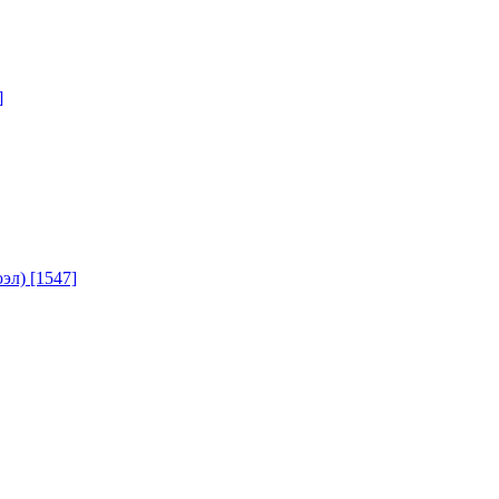
]
юэл)
[1547]