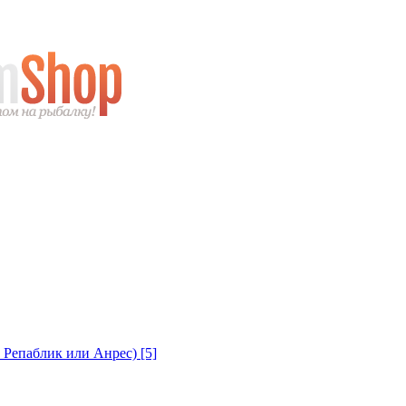
с Репаблик или Анрес)
[5]