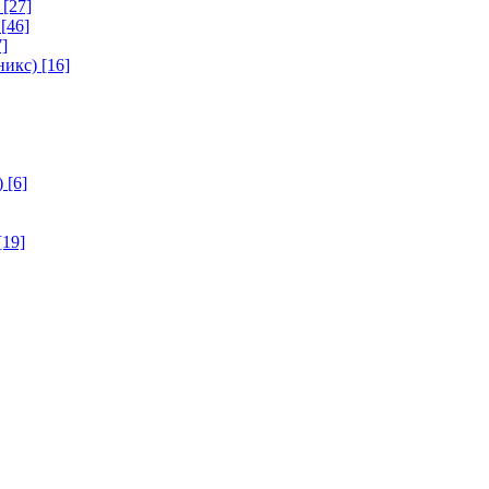
[27]
[46]
]
никс)
[16]
)
[6]
[19]