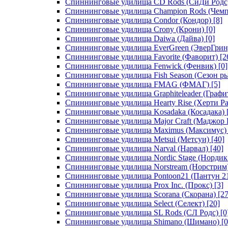
Спиннинговые удилища CD Rods (СиДи Родс
Спиннинговые удилища Champion Rods (Чемп
Спиннинговые удилища Condor (Кондор)
[8]
Спиннинговые удилища Crony (Крони)
[0]
Спиннинговые удилища Daiwa (Дайва)
[0]
Спиннинговые удилища EverGreen (ЭверГрин
Спиннинговые удилища Favorite (Фаворит)
[2
Спиннинговые удилища Fenwick (Фенвик)
[0]
Спиннинговые удилища Fish Season (Сезон р
Спиннинговые удилища FMAG (ФМАГ)
[5]
Спиннинговые удилища Graphiteleader (Графи
Спиннинговые удилища Hearty Rise (Херти Ра
Спиннинговые удилища Kosadaka (Косадака)
Спиннинговые удилища Major Craft (Маджор 
Спиннинговые удилища Maximus (Максимус)
Спиннинговые удилища Metsui (Метсуи)
[40]
Спиннинговые удилища Narval (Нарвал)
[40]
Спиннинговые удилища Nordic Stage (Нордик
Спиннинговые удилища Norstream (Норстрим
Спиннинговые удилища Pontoon21 (Пантун 2
Спиннинговые удилища Prox Inc. (Прокс)
[3]
Спиннинговые удилища Scorana (Скорана)
[27
Спиннинговые удилища Select (Селект)
[20]
Спиннинговые удилища SL Rods (СЛ Родс)
[0
Спиннинговые удилища Shimano (Шимано)
[0