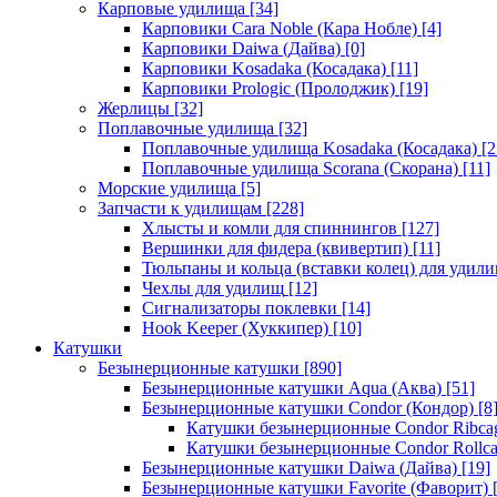
Карповые удилища
[34]
Карповики Cara Noble (Кара Нобле)
[4]
Карповики Daiwa (Дайва)
[0]
Карповики Kosadaka (Косадака)
[11]
Карповики Prologic (Пролоджик)
[19]
Жерлицы
[32]
Поплавочные удилища
[32]
Поплавочные удилища Kosadaka (Косадака)
[2
Поплавочные удилища Scorana (Скорана)
[11]
Морские удилища
[5]
Запчасти к удилищам
[228]
Хлысты и комли для спиннингов
[127]
Вершинки для фидера (квивертип)
[11]
Тюльпаны и кольца (вставки колец) для удил
Чехлы для удилищ
[12]
Сигнализаторы поклевки
[14]
Hook Keeper (Хуккипер)
[10]
Катушки
Безынерционные катушки
[890]
Безынерционные катушки Aqua (Аква)
[51]
Безынерционные катушки Condor (Кондор)
[8
Катушки безынерционные Condor Ribca
Катушки безынерционные Condor Rollc
Безынерционные катушки Daiwa (Дайва)
[19]
Безынерционные катушки Favorite (Фаворит)
[