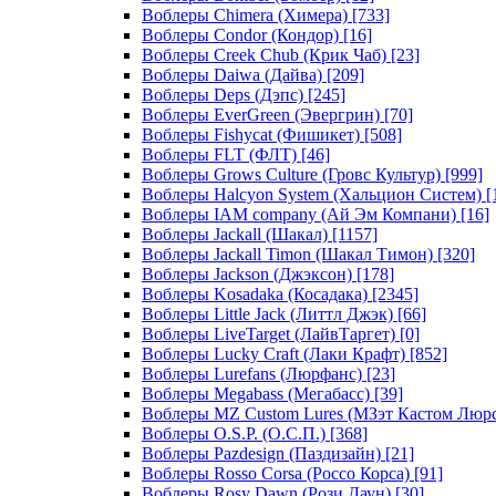
Воблеры Chimera (Химера)
[733]
Воблеры Condor (Кондор)
[16]
Воблеры Creek Chub (Крик Чаб)
[23]
Воблеры Daiwa (Дайва)
[209]
Воблеры Deps (Дэпс)
[245]
Воблеры EverGreen (Эвергрин)
[70]
Воблеры Fishycat (Фишикет)
[508]
Воблеры FLT (ФЛТ)
[46]
Воблеры Grows Culture (Гровс Культур)
[999]
Воблеры Halcyon System (Хальцион Систем)
[
Воблеры IAM company (Ай Эм Компани)
[16]
Воблеры Jackall (Шакал)
[1157]
Воблеры Jackall Timon (Шакал Тимон)
[320]
Воблеры Jackson (Джэксон)
[178]
Воблеры Kosadaka (Косадака)
[2345]
Воблеры Little Jack (Литтл Джэк)
[66]
Воблеры LiveTarget (ЛайвТаргет)
[0]
Воблеры Lucky Craft (Лаки Крафт)
[852]
Воблеры Lurefans (Люрфанс)
[23]
Воблеры Megabass (Мегабасс)
[39]
Воблеры MZ Custom Lures (МЗэт Кастом Люр
Воблеры O.S.P. (О.С.П.)
[368]
Воблеры Pazdesign (Паздизайн)
[21]
Воблеры Rosso Corsa (Россо Корса)
[91]
Воблеры Rosy Dawn (Рози Даун)
[30]