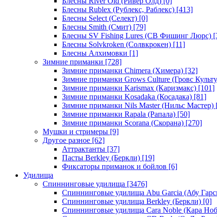
Блесны River Old (Ривер Олд)
[0]
Блесны Rublex (Рублекс, Раблекс)
[413]
Блесны Select (Селект)
[0]
Блесны Smith (Смит)
[79]
Блесны SV Fishing Lures (СВ Фишинг Люрс)
[
Блесны Solvkroken (Солвкрокен)
[11]
Блесны Алхимовки
[1]
Зимние приманки
[728]
Зимние приманки Chimera (Химера)
[32]
Зимние приманки Grows Culture (Гровс Культу
Зимние приманки Karismax (Каризмакс)
[101]
Зимние приманки Kosadaka (Косадака)
[81]
Зимние приманки Nils Master (Нильс Мастер)
Зимние приманки Rapala (Рапала)
[50]
Зимние приманки Scorana (Скорана)
[270]
Мушки и стримеры
[9]
Другое разное
[62]
Аттрактанты
[37]
Пасты Berkley (Беркли)
[19]
Фиксаторы приманок и бойлов
[6]
Удилища
Спиннинговые удилища
[3476]
Спиннинговые удилища Abu Garcia (Абу Гарс
Спиннинговые удилища Berkley (Беркли)
[0]
Спиннинговые удилища Cara Noble (Кара Ноб