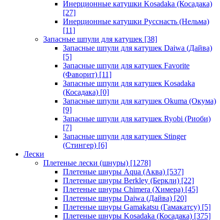
Инерционные катушки Kosadaka (Косадака)
[27]
Инерционные катушки Русснасть (Нельма)
[11]
Запасные шпули для катушек
[38]
Запасные шпули для катушек Daiwa (Дайва)
[5]
Запасные шпули для катушек Favorite
(Фаворит)
[11]
Запасные шпули для катушек Kosadaka
(Косадака)
[0]
Запасные шпули для катушек Okuma (Окума)
[9]
Запасные шпули для катушек Ryobi (Риоби)
[7]
Запасные шпули для катушек Stinger
(Стингер)
[6]
Лески
Плетеные лески (шнуры)
[1278]
Плетеные шнуры Aqua (Аква)
[537]
Плетеные шнуры Berkley (Беркли)
[22]
Плетеные шнуры Chimera (Химера)
[45]
Плетеные шнуры Daiwa (Дайва)
[20]
Плетеные шнуры Gamakatsu (Гамакатсу)
[5]
Плетеные шнуры Kosadaka (Косадака)
[375]