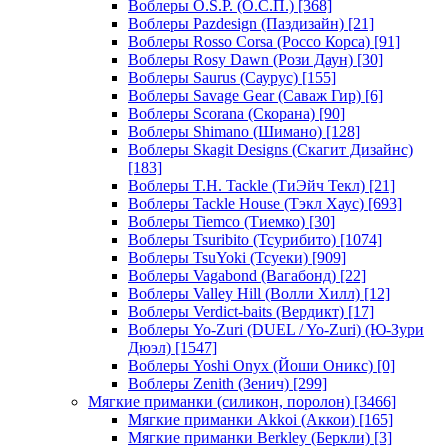
Воблеры O.S.P. (О.С.П.)
[368]
Воблеры Pazdesign (Паздизайн)
[21]
Воблеры Rosso Corsa (Россо Корса)
[91]
Воблеры Rosy Dawn (Рози Даун)
[30]
Воблеры Saurus (Саурус)
[155]
Воблеры Savage Gear (Саваж Гир)
[6]
Воблеры Scorana (Скорана)
[90]
Воблеры Shimano (Шимано)
[128]
Воблеры Skagit Designs (Скагит Дизайнс)
[183]
Воблеры T.H. Tackle (ТиЭйч Текл)
[21]
Воблеры Tackle House (Тэкл Хаус)
[693]
Воблеры Tiemco (Тиемко)
[30]
Воблеры Tsuribito (Тсурибито)
[1074]
Воблеры TsuYoki (Тсуеки)
[909]
Воблеры Vagabond (Вагабонд)
[22]
Воблеры Valley Hill (Волли Хилл)
[12]
Воблеры Verdict-baits (Вердикт)
[17]
Воблеры Yo-Zuri (DUEL / Yo-Zuri) (Ю-Зури
Дюэл)
[1547]
Воблеры Yoshi Onyx (Йоши Оникс)
[0]
Воблеры Zenith (Зенич)
[299]
Мягкие приманки (силикон, поролон)
[3466]
Мягкие приманки Akkoi (Аккои)
[165]
Мягкие приманки Berkley (Беркли)
[3]