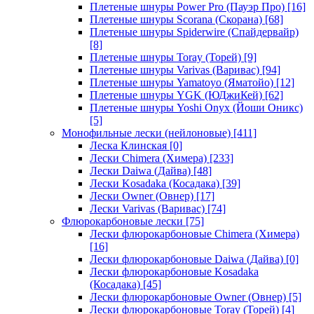
Плетеные шнуры Power Pro (Пауэр Про)
[16]
Плетеные шнуры Scorana (Скорана)
[68]
Плетеные шнуры Spiderwire (Спайдервайр)
[8]
Плетеные шнуры Toray (Торей)
[9]
Плетеные шнуры Varivas (Варивас)
[94]
Плетеные шнуры Yamatoyo (Яматойо)
[12]
Плетеные шнуры YGK (ЮДжиКей)
[62]
Плетеные шнуры Yoshi Onyx (Йоши Оникс)
[5]
Монофильные лески (нейлоновые)
[411]
Леска Клинская
[0]
Лески Chimera (Химера)
[233]
Лески Daiwa (Дайва)
[48]
Лески Kosadaka (Косадака)
[39]
Лески Owner (Овнер)
[17]
Лески Varivas (Варивас)
[74]
Флюрокарбоновые лески
[75]
Лески флюрокарбоновые Chimera (Химера)
[16]
Лески флюрокарбоновые Daiwa (Дайва)
[0]
Лески флюрокарбоновые Kosadaka
(Косадака)
[45]
Лески флюрокарбоновые Owner (Овнер)
[5]
Лески флюрокарбоновые Toray (Торей)
[4]