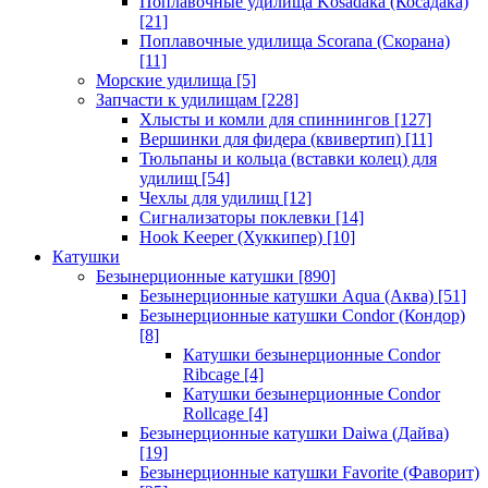
Поплавочные удилища Kosadaka (Косадака)
[21]
Поплавочные удилища Scorana (Скорана)
[11]
Морские удилища
[5]
Запчасти к удилищам
[228]
Хлысты и комли для спиннингов
[127]
Вершинки для фидера (квивертип)
[11]
Тюльпаны и кольца (вставки колец) для
удилищ
[54]
Чехлы для удилищ
[12]
Сигнализаторы поклевки
[14]
Hook Keeper (Хуккипер)
[10]
Катушки
Безынерционные катушки
[890]
Безынерционные катушки Aqua (Аква)
[51]
Безынерционные катушки Condor (Кондор)
[8]
Катушки безынерционные Condor
Ribcage
[4]
Катушки безынерционные Condor
Rollcage
[4]
Безынерционные катушки Daiwa (Дайва)
[19]
Безынерционные катушки Favorite (Фаворит)