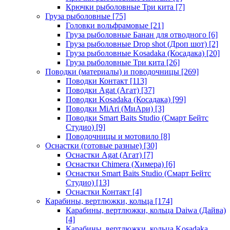
Крючки рыболовные Три кита
[7]
Груза рыболовные
[75]
Головки вольфрамовые
[21]
Груза рыболовные Банан для отводного
[6]
Груза рыболовные Drop shot (Дроп шот)
[2]
Груза рыболовные Kosadaka (Косадака)
[20]
Груза рыболовные Три кита
[26]
Поводки (материалы) и поводочницы
[269]
Поводки Контакт
[113]
Поводки Agat (Агат)
[37]
Поводки Kosadaka (Косадака)
[99]
Поводки MiAri (МиАри)
[3]
Поводки Smart Baits Studio (Смарт Бейтс
Студио)
[9]
Поводочницы и мотовило
[8]
Оснастки (готовые разные)
[30]
Оснастки Agat (Агат)
[7]
Оснастки Chimera (Химера)
[6]
Оснастки Smart Baits Studio (Смарт Бейтс
Студио)
[13]
Оснастки Контакт
[4]
Карабины, вертлюжки, кольца
[174]
Карабины, вертлюжки, кольца Daiwa (Дайва)
[4]
Карабины, вертлюжки, кольца Kosadaka