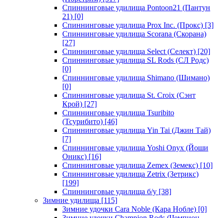
Спиннинговые удилища Pontoon21 (Пантун
21)
[0]
Спиннинговые удилища Prox Inc. (Прокс)
[3]
Спиннинговые удилища Scorana (Скорана)
[27]
Спиннинговые удилища Select (Селект)
[20]
Спиннинговые удилища SL Rods (СЛ Родс)
[0]
Спиннинговые удилища Shimano (Шимано)
[0]
Спиннинговые удилища St. Croix (Сэнт
Крой)
[27]
Спиннинговые удилища Tsuribito
(Тсурибито)
[46]
Спиннинговые удилища Yin Tai (Джин Тай)
[7]
Спиннинговые удилища Yoshi Onyx (Йоши
Оникс)
[16]
Спиннинговые удилища Zemex (Земекс)
[10]
Спиннинговые удилища Zetrix (Зетрикс)
[199]
Спиннинговые удилища б/у
[38]
Зимние удилища
[115]
Зимние удочки Cara Noble (Кара Нобле)
[0]
Зимние удочки Champion Rods (Чемпион