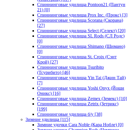
Спиннинговые удилища Pontoon21 (Пантун
21)
[0]
Спиннинговые удилища Prox Inc. (Прокс)
[3]
Спиннинговые удилища Scorana (Скорана)
[27]
Спиннинговые удилища Select (Селект)
[20]
Спиннинговые удилища SL Rods (СЛ Родс)
[0]
Спиннинговые удилища Shimano (Шимано)
[0]
Спиннинговые удилища St. Croix (Сэнт
Крой)
[27]
Спиннинговые удилища Tsuribito
(Тсурибито)
[46]
Спиннинговые удилища Yin Tai (Джин Тай)
[7]
Спиннинговые удилища Yoshi Onyx (Йоши
Оникс)
[16]
Спиннинговые удилища Zemex (Земекс)
[10]
Спиннинговые удилища Zetrix (Зетрикс)
[199]
Спиннинговые удилища б/у
[38]
Зимние удилища
[115]
Зимние удочки Cara Noble (Кара Нобле)
[0]
Зимние удочки Champion Rods (Чемпион