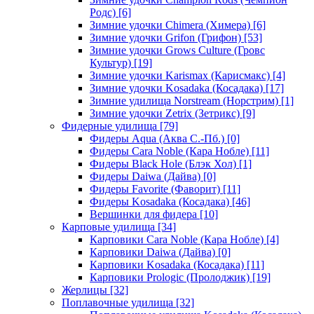
Родс)
[6]
Зимние удочки Chimera (Химера)
[6]
Зимние удочки Grifon (Грифон)
[53]
Зимние удочки Grows Culture (Гровс
Культур)
[19]
Зимние удочки Karismax (Карисмакс)
[4]
Зимние удочки Kosadaka (Косадака)
[17]
Зимние удилища Norstream (Норстрим)
[1]
Зимние удочки Zetrix (Зетрикс)
[9]
Фидерные удилища
[79]
Фидеры Aqua (Аква С.-Пб.)
[0]
Фидеры Cara Noble (Кара Нобле)
[11]
Фидеры Black Hole (Блэк Хол)
[1]
Фидеры Daiwa (Дайва)
[0]
Фидеры Favorite (Фаворит)
[11]
Фидеры Kosadaka (Косадака)
[46]
Вершинки для фидера
[10]
Карповые удилища
[34]
Карповики Cara Noble (Кара Нобле)
[4]
Карповики Daiwa (Дайва)
[0]
Карповики Kosadaka (Косадака)
[11]
Карповики Prologic (Пролоджик)
[19]
Жерлицы
[32]
Поплавочные удилища
[32]