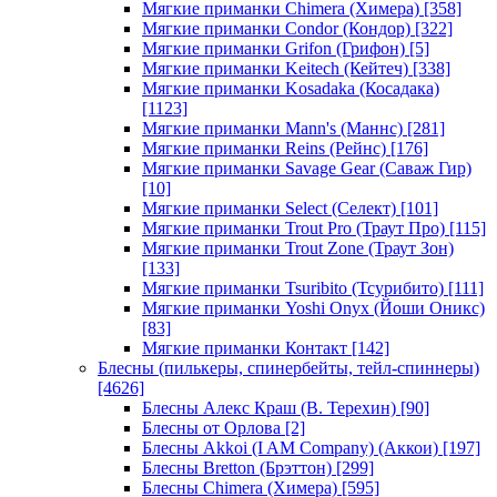
Мягкие приманки Chimera (Химера)
[358]
Мягкие приманки Condor (Кондор)
[322]
Мягкие приманки Grifon (Грифон)
[5]
Мягкие приманки Keitech (Кейтеч)
[338]
Мягкие приманки Kosadaka (Косадака)
[1123]
Мягкие приманки Mann's (Маннс)
[281]
Мягкие приманки Reins (Рейнс)
[176]
Мягкие приманки Savage Gear (Саваж Гир)
[10]
Мягкие приманки Select (Селект)
[101]
Мягкие приманки Trout Pro (Траут Про)
[115]
Мягкие приманки Trout Zone (Траут Зон)
[133]
Мягкие приманки Tsuribito (Тсурибито)
[111]
Мягкие приманки Yoshi Onyx (Йоши Оникс)
[83]
Мягкие приманки Контакт
[142]
Блесны (пилькеры, спинербейты, тейл-спиннеры)
[4626]
Блесны Алекс Краш (В. Терехин)
[90]
Блесны от Орлова
[2]
Блесны Akkoi (I AM Company) (Аккои)
[197]
Блесны Bretton (Брэттон)
[299]
Блесны Chimera (Химера)
[595]