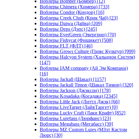
Воблеры Bomber (Бомбер)
[12]
Воблеры Chimera (Химера)
[733]
Воблеры Condor (Кондор)
[16]
Воблеры Creek Chub (Крик Чаб)
[23]
Воблеры Daiwa (Дайва)
[209]
Воблеры Deps (Дэпс)
[245]
Воблеры EverGreen (Эвергрин)
[70]
Воблеры Fishycat (Фишикет)
[508]
Воблеры FLT (ФЛТ)
[46]
Воблеры Grows Culture (Гровс Культур)
[999]
Воблеры Halcyon System (Хальцион Систем)
[147]
Воблеры IAM company (Ай Эм Компани)
[16]
Воблеры Jackall (Шакал)
[1157]
Воблеры Jackall Timon (Шакал Тимон)
[320]
Воблеры Jackson (Джэксон)
[178]
Воблеры Kosadaka (Косадака)
[2345]
Воблеры Little Jack (Литтл Джэк)
[66]
Воблеры LiveTarget (ЛайвТаргет)
[0]
Воблеры Lucky Craft (Лаки Крафт)
[852]
Воблеры Lurefans (Люрфанс)
[23]
Воблеры Megabass (Мегабасс)
[39]
Воблеры MZ Custom Lures (МЗэт Кастом
Люрс)
[30]