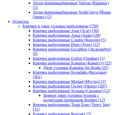
Лески флюрокарбоновые Varivas (Варивас)
[3]
Лески флюрокарбоновые Yoshi Onyx (Йоши
Оникс)
[2]
Оснастка
Крючки и джиг головки рыболовные
[750]
Крючки рыболовные Agat (Агат)
[36]
Крючки рыболовные Aqua (Аква)
[28]
Крючки рыболовные Condor (Кондор)
[5]
Крючки рыболовные Deps (Дэпс)
[12]
Крючки рыболовные Excalibur (Экскалибур)
[0]
Крючки рыболовные Grifon (Грифон)
[1]
Крючки рыболовные Kamatsu (Каматсу)
[22]
Джиг головки Kamatsu Jig Heads
[22]
Крючки рыболовные Kosadaka (Косадака)
[301]
Крючки рыболовные Mustad (Мустад)
[3]
Крючки рыболовные Owner (Овнер)
[287]
Крючки рыболовные Scorana (Скорана)
[12]
Зимние джиг-головки Scorana с
подвесным тройником Bomber
[12]
Крючки рыболовные Trout Zone (Траут Зон)
[31]
Крючки рыболовные Контакт
[5]