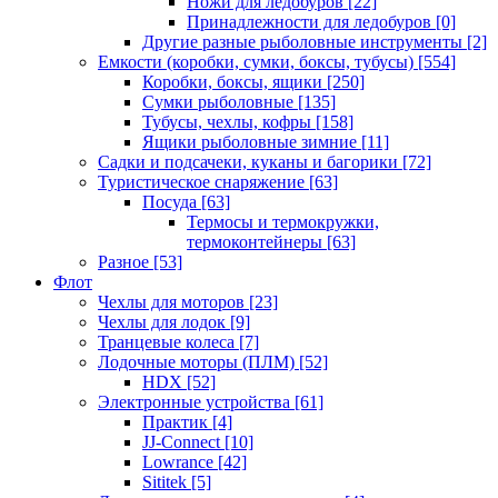
Ножи для ледобуров
[22]
Принадлежности для ледобуров
[0]
Другие разные рыболовные инструменты
[2]
Емкости (коробки, сумки, боксы, тубусы)
[554]
Коробки, боксы, ящики
[250]
Сумки рыболовные
[135]
Тубусы, чехлы, кофры
[158]
Ящики рыболовные зимние
[11]
Садки и подсачеки, куканы и багорики
[72]
Туристическое снаряжение
[63]
Посуда
[63]
Термосы и термокружки,
термоконтейнеры
[63]
Разное
[53]
Флот
Чехлы для моторов
[23]
Чехлы для лодок
[9]
Транцевые колеса
[7]
Лодочные моторы (ПЛМ)
[52]
HDX
[52]
Электронные устройства
[61]
Практик
[4]
JJ-Connect
[10]
Lowrance
[42]
Sititek
[5]