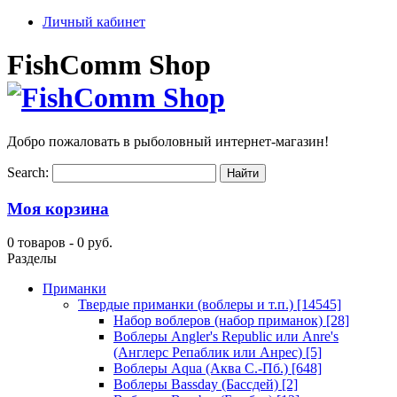
Личный кабинет
FishComm Shop
Добро пожаловать в рыболовный интернет-магазин!
Search:
Моя корзина
0 товаров -
0 руб.
Разделы
Приманки
Твердые приманки (воблеры и т.п.)
[14545]
Набор воблеров (набор приманок)
[28]
Воблеры Angler's Republic или Anre's
(Англерс Репаблик или Анрес)
[5]
Воблеры Aqua (Аква С.-Пб.)
[648]
Воблеры Bassday (Бассдей)
[2]