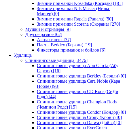
Зимние приманки Kosadaka (Косадака)
[81]
Зимние приманки Nils Master (Нильс
Мастер)
[0]
Зимние приманки Rapala (Рапала)
[50]
Зимние приманки Scorana (Скорана)
[270]
Мушки и стримеры
[9]
Другое разное
[62]
Аттрактанты
[37]
Пасты Berkley (Беркли)
[19]
Фиксаторы приманок и бойлов
[6]
Удилища
Спиннинговые удилища
[3476]
Спиннинговые удилища Abu Garcia (Абу
Гарсия)
[16]
Спиннинговые удилища Berkley (Беркли)
[0]
Спиннинговые удилища Cara Noble (Кара
Нобле)
[93]
Спиннинговые удилища CD Rods (СиДи
Родс)
[44]
Спиннинговые удилища Champion Rods
(Чемпион Родс)
[15]
Спиннинговые удилища Condor (Кондор)
[8]
Спиннинговые удилища Crony (Крони)
[0]
Спиннинговые удилища Daiwa (Дайва)
[0]
Спиннинговые удилища EverGreen