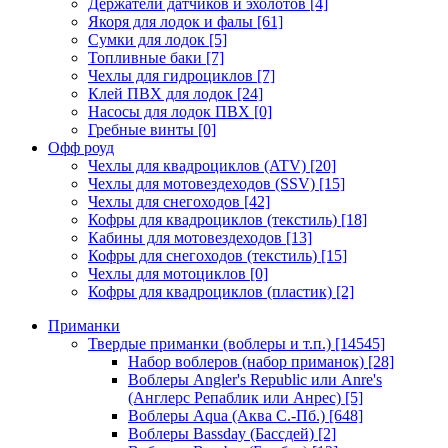
Держатели датчиков и эхолотов
[4]
Якоря для лодок и фалы
[61]
Сумки для лодок
[5]
Топливные баки
[7]
Чехлы для гидроциклов
[7]
Клей ПВХ для лодок
[24]
Насосы для лодок ПВХ
[0]
Гребные винты
[0]
Офф роуд
Чехлы для квадроциклов (ATV)
[20]
Чехлы для мотовездеходов (SSV)
[15]
Чехлы для снегоходов
[42]
Кофры для квадроциклов (текстиль)
[18]
Кабины для мотовездеходов
[13]
Кофры для снегоходов (текстиль)
[15]
Чехлы для мотоциклов
[0]
Кофры для квадроциклов (пластик)
[2]
Приманки
Твердые приманки (воблеры и т.п.)
[14545]
Набор воблеров (набор приманок)
[28]
Воблеры Angler's Republic или Anre's
(Англерс Репаблик или Анрес)
[5]
Воблеры Aqua (Аква С.-Пб.)
[648]
Воблеры Bassday (Бассдей)
[2]