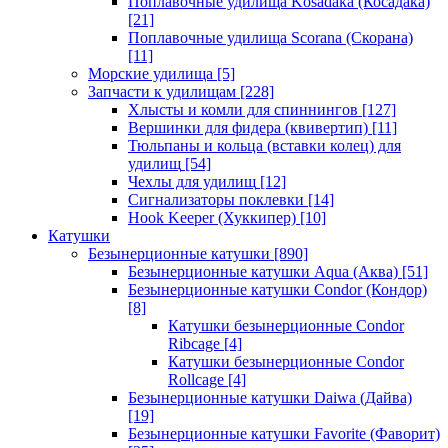
Поплавочные удилища Kosadaka (Косадака)
[21]
Поплавочные удилища Scorana (Скорана)
[11]
Морские удилища
[5]
Запчасти к удилищам
[228]
Хлысты и комли для спиннингов
[127]
Вершинки для фидера (квивертип)
[11]
Тюльпаны и кольца (вставки колец) для
удилищ
[54]
Чехлы для удилищ
[12]
Сигнализаторы поклевки
[14]
Hook Keeper (Хуккипер)
[10]
Катушки
Безынерционные катушки
[890]
Безынерционные катушки Aqua (Аква)
[51]
Безынерционные катушки Condor (Кондор)
[8]
Катушки безынерционные Condor
Ribcage
[4]
Катушки безынерционные Condor
Rollcage
[4]
Безынерционные катушки Daiwa (Дайва)
[19]
Безынерционные катушки Favorite (Фаворит)