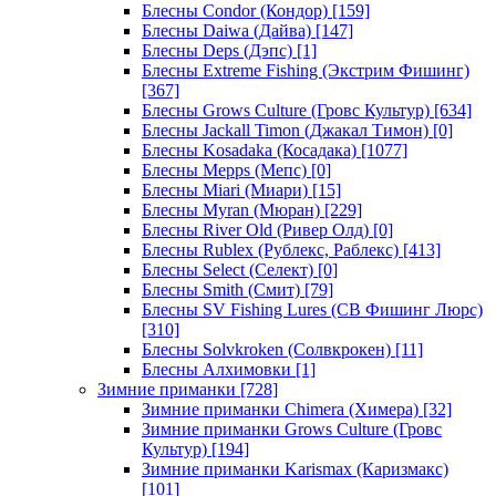
Блесны Condor (Кондор)
[159]
Блесны Daiwa (Дайва)
[147]
Блесны Deps (Дэпс)
[1]
Блесны Extreme Fishing (Экстрим Фишинг)
[367]
Блесны Grows Culture (Гровс Культур)
[634]
Блесны Jackall Timon (Джакал Тимон)
[0]
Блесны Kosadaka (Косадака)
[1077]
Блесны Mepps (Мепс)
[0]
Блесны Miari (Миари)
[15]
Блесны Myran (Мюран)
[229]
Блесны River Old (Ривер Олд)
[0]
Блесны Rublex (Рублекс, Раблекс)
[413]
Блесны Select (Селект)
[0]
Блесны Smith (Смит)
[79]
Блесны SV Fishing Lures (СВ Фишинг Люрс)
[310]
Блесны Solvkroken (Солвкрокен)
[11]
Блесны Алхимовки
[1]
Зимние приманки
[728]
Зимние приманки Chimera (Химера)
[32]
Зимние приманки Grows Culture (Гровс
Культур)
[194]
Зимние приманки Karismax (Каризмакс)
[101]