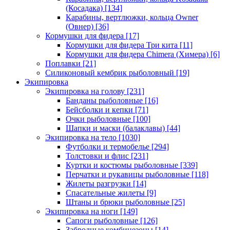
(Косадака)
[134]
Карабины, вертлюжки, кольца Owner
(Овнер)
[36]
Кормушки для фидера
[17]
Кормушки для фидера Три кита
[11]
Кормушки для фидера Chimera (Химера)
[6]
Поплавки
[21]
Силиконовый кембрик рыболовный
[19]
Экипировка
Экипировка на голову
[231]
Банданы рыболовные
[16]
Бейсболки и кепки
[71]
Очки рыболовные
[100]
Шапки и маски (балаклавы)
[44]
Экипировка на тело
[1030]
Футболки и термобелье
[294]
Толстовки и флис
[231]
Куртки и костюмы рыболовные
[339]
Перчатки и рукавицы рыболовные
[118]
Жилеты разгрузки
[14]
Спасательные жилеты
[9]
Штаны и брюки рыболовные
[25]
Экипировка на ноги
[149]
Сапоги рыболовные
[126]
Забродные комбинезоны
[14]