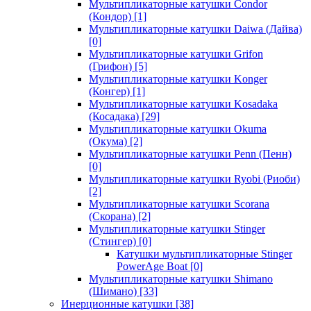
Мультипликаторные катушки Condor
(Кондор)
[1]
Мультипликаторные катушки Daiwa (Дайва)
[0]
Мультипликаторные катушки Grifon
(Грифон)
[5]
Мультипликаторные катушки Konger
(Конгер)
[1]
Мультипликаторные катушки Kosadaka
(Косадака)
[29]
Мультипликаторные катушки Okuma
(Окума)
[2]
Мультипликаторные катушки Penn (Пенн)
[0]
Мультипликаторные катушки Ryobi (Риоби)
[2]
Мультипликаторные катушки Scorana
(Скорана)
[2]
Мультипликаторные катушки Stinger
(Стингер)
[0]
Катушки мультипликаторные Stinger
PowerAge Boat
[0]
Мультипликаторные катушки Shimano
(Шимано)
[33]
Инерционные катушки
[38]