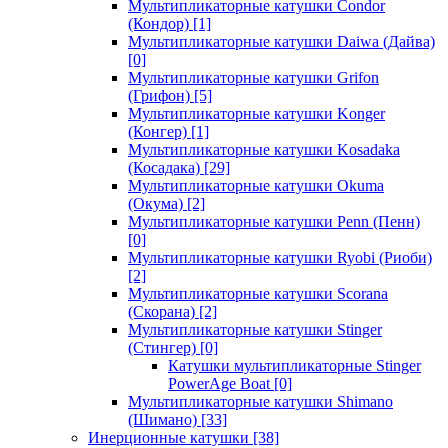
Мультипликаторные катушки Condor
(Кондор)
[1]
Мультипликаторные катушки Daiwa (Дайва)
[0]
Мультипликаторные катушки Grifon
(Грифон)
[5]
Мультипликаторные катушки Konger
(Конгер)
[1]
Мультипликаторные катушки Kosadaka
(Косадака)
[29]
Мультипликаторные катушки Okuma
(Окума)
[2]
Мультипликаторные катушки Penn (Пенн)
[0]
Мультипликаторные катушки Ryobi (Риоби)
[2]
Мультипликаторные катушки Scorana
(Скорана)
[2]
Мультипликаторные катушки Stinger
(Стингер)
[0]
Катушки мультипликаторные Stinger
PowerAge Boat
[0]
Мультипликаторные катушки Shimano
(Шимано)
[33]
Инерционные катушки
[38]