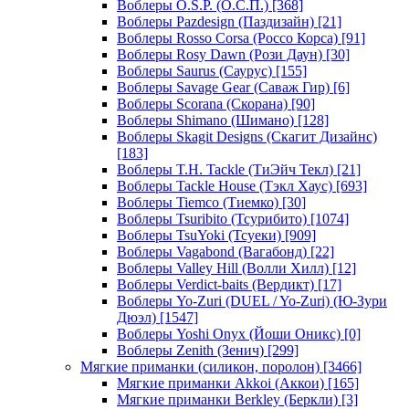
Воблеры O.S.P. (О.С.П.)
[368]
Воблеры Pazdesign (Паздизайн)
[21]
Воблеры Rosso Corsa (Россо Корса)
[91]
Воблеры Rosy Dawn (Рози Даун)
[30]
Воблеры Saurus (Саурус)
[155]
Воблеры Savage Gear (Саваж Гир)
[6]
Воблеры Scorana (Скорана)
[90]
Воблеры Shimano (Шимано)
[128]
Воблеры Skagit Designs (Скагит Дизайнс)
[183]
Воблеры T.H. Tackle (ТиЭйч Текл)
[21]
Воблеры Tackle House (Тэкл Хаус)
[693]
Воблеры Tiemco (Тиемко)
[30]
Воблеры Tsuribito (Тсурибито)
[1074]
Воблеры TsuYoki (Тсуеки)
[909]
Воблеры Vagabond (Вагабонд)
[22]
Воблеры Valley Hill (Волли Хилл)
[12]
Воблеры Verdict-baits (Вердикт)
[17]
Воблеры Yo-Zuri (DUEL / Yo-Zuri) (Ю-Зури
Дюэл)
[1547]
Воблеры Yoshi Onyx (Йоши Оникс)
[0]
Воблеры Zenith (Зенич)
[299]
Мягкие приманки (силикон, поролон)
[3466]
Мягкие приманки Akkoi (Аккои)
[165]
Мягкие приманки Berkley (Беркли)
[3]