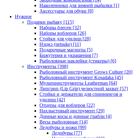
Наколенники для зимней рыбалки
[1]
Аксессуары для обуви
[8]
Нужное
Подарки рыбаку
[115]
Наборы блесен
[32]
Наборы воблеров
[26]
Стойки для удилищ
[28]
Нэцкэ (netsuke)
[11]
Подарочные магниты
[5]
Бижутерия и украшения
[7]
Рыболовные наклейки (стикеры)
[6]
Инструменты
[398]
Рыболовный инструмент Grows Culture
[20]
Рыболовный инструмент Kosadaka
[45]
Мультиинструменты Leatherman
[64]
Липгрип (Lip Grip) челюстной захват
[57]
Стойки и держатели для спиннингов и
удилищ
[42]
Отцепы для воблеров
[22]
Нахлыстовый инструмент
[29]
Донные косы и донные грабли
[4]
Весы рыболовные
[14]
Ледобуры и ножи
[99]
Ледобуры
[77]