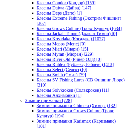
Блесны Condor (Кондор)
[159]
Блесны Daiwa (Дайва)
[147]
Блесны Deps (Дэпс)
[1]
Блесны Extreme Fishing (Экстрим Фишинг)
[367]
Блесны Grows Culture (Гровс Культур)
[634]
Блесны Jackall Timon (Джакал Тимон)
[0]
Блесны Kosadaka (Косадака)
[1077]
Блесны Mepps (Мепс)
[0]
Блесны Miari (Миари)
[15]
Блесны Myran (Мюран)
[229]
Блесны River Old (Ривер Олд)
[0]
Блесны Rublex (Рублекс, Раблекс)
[413]
Блесны Select (Селект)
[0]
Блесны Smith (Смит)
[79]
Блесны SV Fishing Lures (СВ Фишинг Люрс)
[310]
Блесны Solvkroken (Солвкрокен)
[11]
Блесны Алхимовки
[1]
Зимние приманки
[728]
Зимние приманки Chimera (Химера)
[32]
Зимние приманки Grows Culture (Гровс
Культур)
[194]
Зимние приманки Karismax (Каризмакс)
[101]