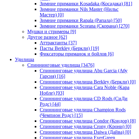
Зимние приманки Kosadaka (Косадака)
[81]
Зимние приманки Nils Master (Нильс
Мастер)
[0]
Зимние приманки Rapala (Рапала)
[50]
Зимние приманки Scorana (Скорана)
[270]
Мушки и стримеры
[9]
Другое разное
[62]
Аттрактанты
[37]
Пасты Berkley (Беркли)
[19]
Фиксаторы приманок и бойлов
[6]
Удилища
Спиннинговые удилища
[3476]
Спиннинговые удилища Abu Garcia (Абу
Гарсия)
[16]
Спиннинговые удилища Berkley (Беркли)
[0]
Спиннинговые удилища Cara Noble (Кара
Нобле)
[93]
Спиннинговые удилища CD Rods (СиДи
Родс)
[44]
Спиннинговые удилища Champion Rods
(Чемпион Родс)
[15]
Спиннинговые удилища Condor (Кондор)
[8]
Спиннинговые удилища Crony (Крони)
[0]
Спиннинговые удилища Daiwa (Дайва)
[0]
Спиннинговые удилища EverGreen