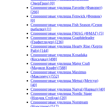
(ЭверГрин)
[0]
Спиннинговые удилища Favorite (Фаворит)
[266]
Спиннинговые удилища Fenwick (Фенвик)
[0]
Спиннинговые удилища Fish Season (Сезон
рыбалки)
[1]
Спиннинговые удилища FMAG (ФМАГ)
[5]
Спиннинговые удилища Graphiteleader
(Графитлидер)
[236]
Спиннинговые удилища Hearty Rise (Херти
Райз)
[144]
Спиннинговые удилища Kosadaka
(Косадака)
[498]
Спиннинговые удилища Major Craft
(Маджор Крафт)
[588]
Спиннинговые удилища Maximus
(Максимус)
[552]
Спиннинговые удилища Metsui (Метсуи)
[40]
Спиннинговые удилища Narval (Нарвал)
[40]
Спиннинговые удилища Nordic Stage
(Нордик Стейдж)
[20]
Спиннинговые удилища Norstream
(Норстрим)
[517]