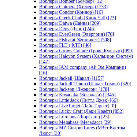
Воблеры Bomber (Бомбер)
[12]
Воблеры Chimera (Химера)
[733]
Воблеры Condor (Кондор)
[16]
Воблеры Creek Chub (Крик Чаб)
[23]
Воблеры Daiwa (Дайва)
[209]
Воблеры Deps (Дэпс)
[245]
Воблеры EverGreen (Эвергрин)
[70]
Воблеры Fishycat (Фишикет)
[508]
Воблеры FLT (ФЛТ)
[46]
Воблеры Grows Culture (Гровс Культур)
[999]
Воблеры Halcyon System (Хальцион Систем)
[147]
Воблеры IAM company (Ай Эм Компани)
[16]
Воблеры Jackall (Шакал)
[1157]
Воблеры Jackall Timon (Шакал Тимон)
[320]
Воблеры Jackson (Джэксон)
[178]
Воблеры Kosadaka (Косадака)
[2345]
Воблеры Little Jack (Литтл Джэк)
[66]
Воблеры LiveTarget (ЛайвТаргет)
[0]
Воблеры Lucky Craft (Лаки Крафт)
[852]
Воблеры Lurefans (Люрфанс)
[23]
Воблеры Megabass (Мегабасс)
[39]
Воблеры MZ Custom Lures (МЗэт Кастом
Люрс)
[30]