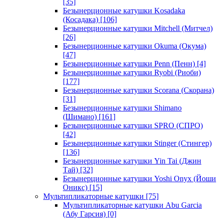
[35]
Безынерционные катушки Kosadaka
(Косадака)
[106]
Безынерционные катушки Mitchell (Митчел)
[26]
Безынерционные катушки Okuma (Окума)
[47]
Безынерционные катушки Penn (Пенн)
[4]
Безынерционные катушки Ryobi (Риоби)
[177]
Безынерционные катушки Scorana (Скорана)
[31]
Безынерционные катушки Shimano
(Шимано)
[161]
Безынерционные катушки SPRO (СПРО)
[42]
Безынерционные катушки Stinger (Стингер)
[136]
Безынерционные катушки Yin Tai (Джин
Тай)
[32]
Безынерционные катушки Yoshi Onyx (Йоши
Оникс)
[15]
Мультипликаторные катушки
[75]
Мультипликаторные катушки Abu Garcia
(Абу Гарсия)
[0]