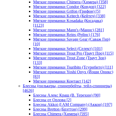
Мягкие приманки Chimera (Химера)
[358]
Мягкие приманки Condor (Кондор)
[322]
Мягкие приманки Grifon (Грифон)
[5]
Мягкие приманки Keitech (Кейтеч)
[338]
Мягкие приманки Kosadaka (Косадака)
[1123]
Мягкие приманки Mann's (Маннс)
[281]
Мягкие приманки Reins (Рейнс)
[176]
Мягкие приманки Savage Gear (Саваж Гир)
[10]
Мягкие приманки Select (Селект)
[101]
Мягкие приманки Trout Pro (Траут Про)
[115]
Мягкие приманки Trout Zone (Траут Зон)
[133]
Мягкие приманки Tsuribito (Тсурибито)
[111]
Мягкие приманки Yoshi Onyx (Йоши Оникс)
[83]
Мягкие приманки Контакт
[142]
Блесны (пилькеры, спинербейты, тейл-спиннеры)
[4626]
Блесны Алекс Краш (В. Терехин)
[90]
Блесны от Орлова
[2]
Блесны Akkoi (I AM Company) (Аккои)
[197]
Блесны Bretton (Брэттон)
[299]
Блесны Chimera (Химера)
[595]