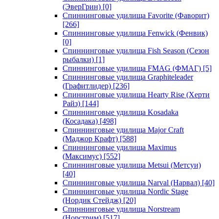
(ЭверГрин)
[0]
Спиннинговые удилища Favorite (Фаворит)
[266]
Спиннинговые удилища Fenwick (Фенвик)
[0]
Спиннинговые удилища Fish Season (Сезон
рыбалки)
[1]
Спиннинговые удилища FMAG (ФМАГ)
[5]
Спиннинговые удилища Graphiteleader
(Графитлидер)
[236]
Спиннинговые удилища Hearty Rise (Херти
Райз)
[144]
Спиннинговые удилища Kosadaka
(Косадака)
[498]
Спиннинговые удилища Major Craft
(Маджор Крафт)
[588]
Спиннинговые удилища Maximus
(Максимус)
[552]
Спиннинговые удилища Metsui (Метсуи)
[40]
Спиннинговые удилища Narval (Нарвал)
[40]
Спиннинговые удилища Nordic Stage
(Нордик Стейдж)
[20]
Спиннинговые удилища Norstream
(Норстрим)
[517]