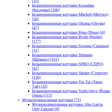
[35]
Безынерционные катушки Kosadaka
(Косадака)
[106]
Безынерционные катушки Mitchell (Митчел)
[26]
Безынерционные катушки Okuma (Окума)
[47]
Безынерционные катушки Penn (Пенн)
[4]
Безынерционные катушки Ryobi (Риоби)
[177]
Безынерционные катушки Scorana (Скорана)
[31]
Безынерционные катушки Shimano
(Шимано)
[161]
Безынерционные катушки SPRO (СПРО)
[42]
Безынерционные катушки Stinger (Стингер)
[136]
Безынерционные катушки Yin Tai (Джин
Тай)
[32]
Безынерционные катушки Yoshi Onyx (Йоши
Оникс)
[15]
Мультипликаторные катушки
[75]
Мультипликаторные катушки Abu Garcia
(Абу Гарсия)
[0]