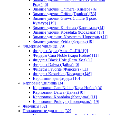
Родс)
[6]
Зимние удочки Chimera (Химера)
[6]
Зимние удочки Grifon (Грифон)
[53]
Зимние удочки Grows Culture (Гровс
Культур)
[19]
Зимние удочки Karismax (Карисмакс)
[4]
Зимние удочки Kosadaka (Косадака)
[17]
Зимние удилища Norstream (Норстрим)
[1]
Зимние удочки Zetrix (Зетрикс)
[9]
Фидерные удилища
[79]
Фидеры Aqua (Аква С.-Пб.)
[0]
Фидеры Cara Noble (Кара Нобле)
[11]
Фидеры Black Hole (Блэк Хол)
[1]
Фидеры Daiwa (Дайва)
[0]
Фидеры Favorite (Фаворит)
[11]
Фидеры Kosadaka (Косадака)
[46]
Вершинки для фидера
[10]
Карповые удилища
[34]
Карповики Cara Noble (Кара Нобле)
[4]
Карповики Daiwa (Дайва)
[0]
Карповики Kosadaka (Косадака)
[11]
Карповики Prologic (Пролоджик)
[19]
Жерлицы
[32]
Поплавочные удилища
[32]