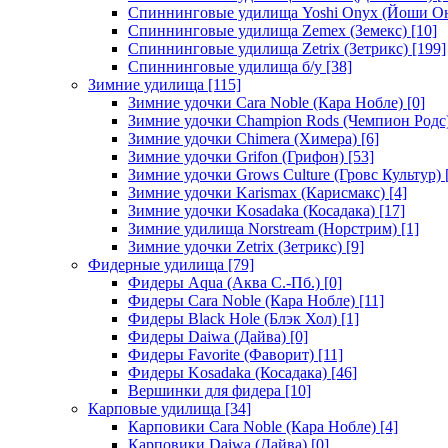
Спиннинговые удилища Yoshi Onyx (Йоши О
Спиннинговые удилища Zemex (Земекс)
[10]
Спиннинговые удилища Zetrix (Зетрикс)
[199]
Спиннинговые удилища б/у
[38]
Зимние удилища
[115]
Зимние удочки Cara Noble (Кара Нобле)
[0]
Зимние удочки Champion Rods (Чемпион Родс
Зимние удочки Chimera (Химера)
[6]
Зимние удочки Grifon (Грифон)
[53]
Зимние удочки Grows Culture (Гровс Культур)
Зимние удочки Karismax (Карисмакс)
[4]
Зимние удочки Kosadaka (Косадака)
[17]
Зимние удилища Norstream (Норстрим)
[1]
Зимние удочки Zetrix (Зетрикс)
[9]
Фидерные удилища
[79]
Фидеры Aqua (Аква С.-Пб.)
[0]
Фидеры Cara Noble (Кара Нобле)
[11]
Фидеры Black Hole (Блэк Хол)
[1]
Фидеры Daiwa (Дайва)
[0]
Фидеры Favorite (Фаворит)
[11]
Фидеры Kosadaka (Косадака)
[46]
Вершинки для фидера
[10]
Карповые удилища
[34]
Карповики Cara Noble (Кара Нобле)
[4]
Карповики Daiwa (Дайва)
[0]