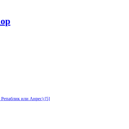
с Репаблик или Анрес)
[5]