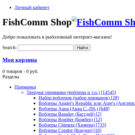
Личный кабинет
FishComm Shop
Добро пожаловать в рыболовный интернет-магазин!
Search:
Моя корзина
0 товаров -
0 руб.
Разделы
Приманки
Твердые приманки (воблеры и т.п.)
[14545]
Набор воблеров (набор приманок)
[28]
Воблеры Angler's Republic или Anre's (Англер
Воблеры Aqua (Аква С.-Пб.)
[648]
Воблеры Bassday (Бассдей)
[2]
Воблеры Bomber (Бомбер)
[12]
Воблеры Chimera (Химера)
[733]
Воблеры Condor (Кондор)
[16]