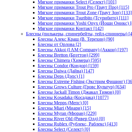
Мягкие приманки Select (Селект)
[101]
Мягкие приманки Trout Pro (Траут Про)
[115]
Мягкие приманки Trout Zone (Траут Зон)
[133]
Мягкие приманки Tsuribito (Тсурибито)
[111]
Мягкие приманки Yoshi Onyx (Йоши Оникс)
[
Мягкие приманки Контакт
[142]
Блесны (пилькеры, спинербейты, тейл-спиннеры)
[4
Блесны Алекс Краш (В. Терехин)
[90]
Блесны от Орлова
[2]
Блесны Akkoi (I AM Company) (Аккои)
[197]
Блесны Bretton (Брэттон)
[299]
Блесны Chimera (Химера)
[595]
Блесны Condor (Кондор)
[159]
Блесны Daiwa (Дайва)
[147]
Блесны Deps (Дэпс)
[1]
Блесны Extreme Fishing (Экстрим Фишинг)
[36
Блесны Grows Culture (Гровс Культур)
[634]
Блесны Jackall Timon (Джакал Тимон)
[0]
Блесны Kosadaka (Косадака)
[1077]
Блесны Mepps (Мепс)
[0]
Блесны Miari (Миари)
[15]
Блесны Myran (Мюран)
[229]
Блесны River Old (Ривер Олд)
[0]
Блесны Rublex (Рублекс, Раблекс)
[413]
Блесны Select (Селект)
[0]