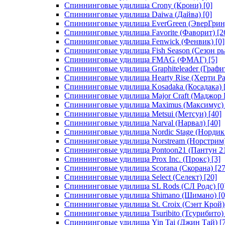
Спиннинговые удилища Crony (Крони)
[0]
Спиннинговые удилища Daiwa (Дайва)
[0]
Спиннинговые удилища EverGreen (ЭверГрин
Спиннинговые удилища Favorite (Фаворит)
[2
Спиннинговые удилища Fenwick (Фенвик)
[0]
Спиннинговые удилища Fish Season (Сезон р
Спиннинговые удилища FMAG (ФМАГ)
[5]
Спиннинговые удилища Graphiteleader (Графи
Спиннинговые удилища Hearty Rise (Херти Ра
Спиннинговые удилища Kosadaka (Косадака)
Спиннинговые удилища Major Craft (Маджор 
Спиннинговые удилища Maximus (Максимус)
Спиннинговые удилища Metsui (Метсуи)
[40]
Спиннинговые удилища Narval (Нарвал)
[40]
Спиннинговые удилища Nordic Stage (Нордик
Спиннинговые удилища Norstream (Норстрим
Спиннинговые удилища Pontoon21 (Пантун 2
Спиннинговые удилища Prox Inc. (Прокс)
[3]
Спиннинговые удилища Scorana (Скорана)
[27
Спиннинговые удилища Select (Селект)
[20]
Спиннинговые удилища SL Rods (СЛ Родс)
[0
Спиннинговые удилища Shimano (Шимано)
[0
Спиннинговые удилища St. Croix (Сэнт Крой)
Спиннинговые удилища Tsuribito (Тсурибито)
Спиннинговые удилища Yin Tai (Джин Тай)
[7