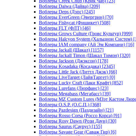
Воблеры Creek Chub (Крик Чаб)
[23]
Воблеры Daiwa (Дайва)
[209]
Воблеры Deps (Дэпс)
[245]
Воблеры EverGreen (Эвергрин)
[70]
Воблеры Fishycat (Фишикет)
[508]
Воблеры FLT (ФЛТ)
[46]
Воблеры Grows Culture (Гровс Культур)
[999]
Воблеры Halcyon System (Хальцион Систем)
[
Воблеры IAM company (Ай Эм Компани)
[16]
Воблеры Jackall (Шакал)
[1157]
Воблеры Jackall Timon (Шакал Тимон)
[320]
Воблеры Jackson (Джэксон)
[178]
Воблеры Kosadaka (Косадака)
[2345]
Воблеры Little Jack (Литтл Джэк)
[66]
Воблеры LiveTarget (ЛайвТаргет)
[0]
Воблеры Lucky Craft (Лаки Крафт)
[852]
Воблеры Lurefans (Люрфанс)
[23]
Воблеры Megabass (Мегабасс)
[39]
Воблеры MZ Custom Lures (МЗэт Кастом Люр
Воблеры O.S.P. (О.С.П.)
[368]
Воблеры Pazdesign (Паздизайн)
[21]
Воблеры Rosso Corsa (Россо Корса)
[91]
Воблеры Rosy Dawn (Рози Даун)
[30]
Воблеры Saurus (Саурус)
[155]
Воблеры Savage Gear (Саваж Гир)
[6]