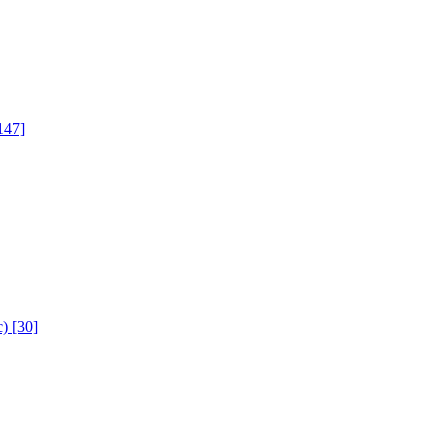
147]
с)
[30]