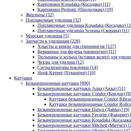
Карповики Kosadaka (Косадака)
[11]
Карповики Prologic (Пролоджик)
[19]
Жерлицы
[32]
Поплавочные удилища
[32]
Поплавочные удилища Kosadaka (Косадака)
[2
Поплавочные удилища Scorana (Скорана)
[11]
Морские удилища
[5]
Запчасти к удилищам
[228]
Хлысты и комли для спиннингов
[127]
Вершинки для фидера (квивертип)
[11]
Тюльпаны и кольца (вставки колец) для удил
Чехлы для удилищ
[12]
Сигнализаторы поклевки
[14]
Hook Keeper (Хуккипер)
[10]
Катушки
Безынерционные катушки
[890]
Безынерционные катушки Aqua (Аква)
[51]
Безынерционные катушки Condor (Кондор)
[8
Катушки безынерционные Condor Ribca
Катушки безынерционные Condor Rollc
Безынерционные катушки Daiwa (Дайва)
[19]
Безынерционные катушки Favorite (Фаворит)
[
Безынерционные катушки Kosadaka (Косадака
Безынерционные катушки Mitchell (Митчел)
[2
Безынерционные катушки Okuma (Окума)
[47