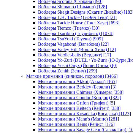
Воблеры Scorana (Скорана)
[90]
Воблеры Shimano (Шимано)
[128]
Воблеры Skagit Designs (Скагит Дизайнс)
[183
Воблеры T.H. Tackle (ТиЭйч Текл)
[21]
Воблеры Tackle House (Тэкл Хаус)
[693]
Воблеры Tiemco (Тиемко)
[30]
Воблеры Tsuribito (Тсурибито)
[1074]
Воблеры TsuYoki (Тсуеки)
[909]
Воблеры Vagabond (Вагабонд)
[22]
Воблеры Valley Hill (Волли Хилл)
[12]
Воблеры Verdict-baits (Вердикт)
[17]
Воблеры Yo-Zuri (DUEL / Yo-Zuri) (Ю-Зури Д
Воблеры Yoshi Onyx (Йоши Оникс)
[0]
Воблеры Zenith (Зенич)
[299]
Мягкие приманки (силикон, поролон)
[3466]
Мягкие приманки Akkoi (Аккои)
[165]
Мягкие приманки Berkley (Беркли)
[3]
Мягкие приманки Chimera (Химера)
[358]
Мягкие приманки Condor (Кондор)
[322]
Мягкие приманки Grifon (Грифон)
[5]
Мягкие приманки Keitech (Кейтеч)
[338]
Мягкие приманки Kosadaka (Косадака)
[1123]
Мягкие приманки Mann's (Маннс)
[281]
Мягкие приманки Reins (Рейнс)
[176]
Мягкие приманки Savage Gear (Саваж Гир)
[10