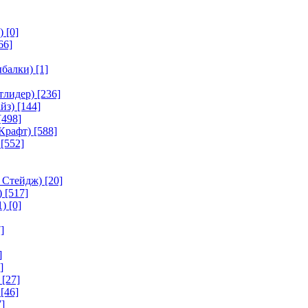
)
[0]
66]
ыбалки)
[1]
тлидер)
[236]
йз)
[144]
[498]
Крафт)
[588]
[552]
 Стейдж)
[20]
)
[517]
1)
[0]
]
]
]
[27]
[46]
]