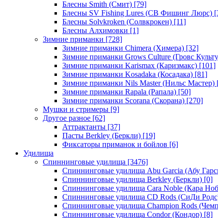
Блесны Smith (Смит)
[79]
Блесны SV Fishing Lures (СВ Фишинг Люрс)
[
Блесны Solvkroken (Солвкрокен)
[11]
Блесны Алхимовки
[1]
Зимние приманки
[728]
Зимние приманки Chimera (Химера)
[32]
Зимние приманки Grows Culture (Гровс Культу
Зимние приманки Karismax (Каризмакс)
[101]
Зимние приманки Kosadaka (Косадака)
[81]
Зимние приманки Nils Master (Нильс Мастер)
Зимние приманки Rapala (Рапала)
[50]
Зимние приманки Scorana (Скорана)
[270]
Мушки и стримеры
[9]
Другое разное
[62]
Аттрактанты
[37]
Пасты Berkley (Беркли)
[19]
Фиксаторы приманок и бойлов
[6]
Удилища
Спиннинговые удилища
[3476]
Спиннинговые удилища Abu Garcia (Абу Гарс
Спиннинговые удилища Berkley (Беркли)
[0]
Спиннинговые удилища Cara Noble (Кара Ноб
Спиннинговые удилища CD Rods (СиДи Родс
Спиннинговые удилища Champion Rods (Чемп
Спиннинговые удилища Condor (Кондор)
[8]