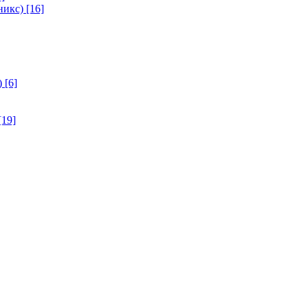
никс)
[16]
)
[6]
[19]