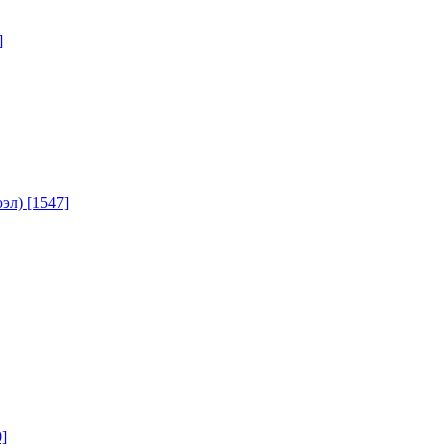
]
юэл)
[1547]
]