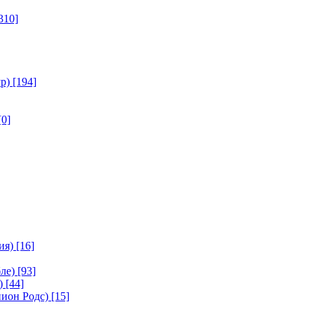
310]
р)
[194]
[0]
ия)
[16]
ле)
[93]
)
[44]
ион Родс)
[15]