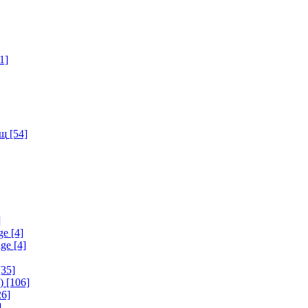
1]
ищ
[54]
]
ge
[4]
age
[4]
35]
)
[106]
6]
]