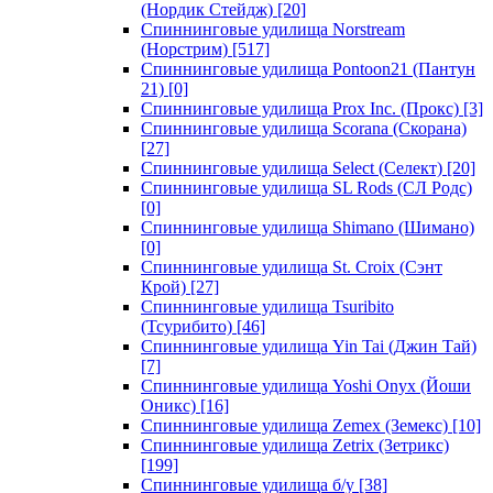
(Нордик Стейдж)
[20]
Спиннинговые удилища Norstream
(Норстрим)
[517]
Спиннинговые удилища Pontoon21 (Пантун
21)
[0]
Спиннинговые удилища Prox Inc. (Прокс)
[3]
Спиннинговые удилища Scorana (Скорана)
[27]
Спиннинговые удилища Select (Селект)
[20]
Спиннинговые удилища SL Rods (СЛ Родс)
[0]
Спиннинговые удилища Shimano (Шимано)
[0]
Спиннинговые удилища St. Croix (Сэнт
Крой)
[27]
Спиннинговые удилища Tsuribito
(Тсурибито)
[46]
Спиннинговые удилища Yin Tai (Джин Тай)
[7]
Спиннинговые удилища Yoshi Onyx (Йоши
Оникс)
[16]
Спиннинговые удилища Zemex (Земекс)
[10]
Спиннинговые удилища Zetrix (Зетрикс)
[199]
Спиннинговые удилища б/у
[38]