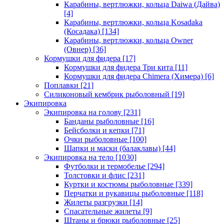
Карабины, вертлюжки, кольца Daiwa (Дайва)
[4]
Карабины, вертлюжки, кольца Kosadaka
(Косадака)
[134]
Карабины, вертлюжки, кольца Owner
(Овнер)
[36]
Кормушки для фидера
[17]
Кормушки для фидера Три кита
[11]
Кормушки для фидера Chimera (Химера)
[6]
Поплавки
[21]
Силиконовый кембрик рыболовный
[19]
Экипировка
Экипировка на голову
[231]
Банданы рыболовные
[16]
Бейсболки и кепки
[71]
Очки рыболовные
[100]
Шапки и маски (балаклавы)
[44]
Экипировка на тело
[1030]
Футболки и термобелье
[294]
Толстовки и флис
[231]
Куртки и костюмы рыболовные
[339]
Перчатки и рукавицы рыболовные
[118]
Жилеты разгрузки
[14]
Спасательные жилеты
[9]
Штаны и брюки рыболовные
[25]