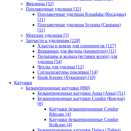
Жерлицы
[32]
Поплавочные удилища
[32]
Поплавочные удилища Kosadaka (Косадака)
[21]
Поплавочные удилища Scorana (Скорана)
[11]
Морские удилища
[5]
Запчасти к удилищам
[228]
Хлысты и комли для спиннингов
[127]
Вершинки для фидера (квивертип)
[11]
Тюльпаны и кольца (вставки колец) для
удилищ
[54]
Чехлы для удилищ
[12]
Сигнализаторы поклевки
[14]
Hook Keeper (Хуккипер)
[10]
Катушки
Безынерционные катушки
[890]
Безынерционные катушки Aqua (Аква)
[51]
Безынерционные катушки Condor (Кондор)
[8]
Катушки безынерционные Condor
Ribcage
[4]
Катушки безынерционные Condor
Rollcage
[4]
Безынерционные катушки Daiwa (Дайва)