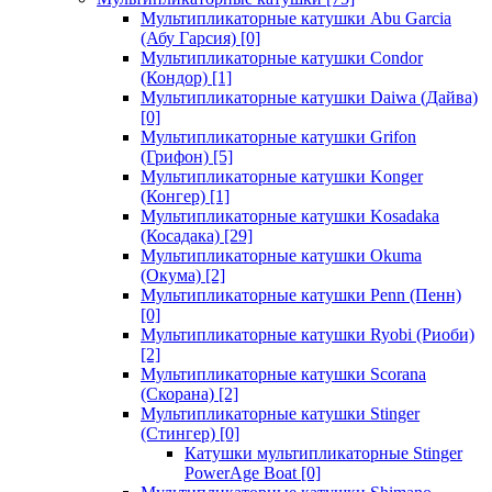
Мультипликаторные катушки Abu Garcia
(Абу Гарсия)
[0]
Мультипликаторные катушки Condor
(Кондор)
[1]
Мультипликаторные катушки Daiwa (Дайва)
[0]
Мультипликаторные катушки Grifon
(Грифон)
[5]
Мультипликаторные катушки Konger
(Конгер)
[1]
Мультипликаторные катушки Kosadaka
(Косадака)
[29]
Мультипликаторные катушки Okuma
(Окума)
[2]
Мультипликаторные катушки Penn (Пенн)
[0]
Мультипликаторные катушки Ryobi (Риоби)
[2]
Мультипликаторные катушки Scorana
(Скорана)
[2]
Мультипликаторные катушки Stinger
(Стингер)
[0]
Катушки мультипликаторные Stinger
PowerAge Boat
[0]