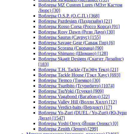
Воблеры MZ Custom Lures (МЗэт Кастом
Люрс)
[30]
Воблеры O.S.P. (О.С.П.)
[368]
Воблеры Pazdesign (Паздизайн)
[21]
Воблеры Rosso Corsa (Россо Корса)
[91]
Воблеры Rosy Dawn (Рози Даун)
[30]
Воблеры Saurus (Саурус)
[155]
Воблеры Savage Gear (Саваж Гир)
[6]
Воблеры Scorana (Скорана)
[90]
Воблеры Shimano (Шимано)
[128]
Воблеры Skagit Designs (Скагит Дизайнс)
[183]
Воблеры T.H. Tackle (ТиЭйч Текл)
[21]
Воблеры Tackle House (Тэкл Хаус)
[693]
Воблеры Tiemco (Тиемко)
[30]
Воблеры Tsuribito (Тсурибито)
[1074]
Воблеры TsuYoki (Тсуеки)
[909]
Воблеры Vagabond (Вагабонд)
[22]
Воблеры Valley Hill (Волли Хилл)
[12]
Воблеры Verdict-baits (Вердикт)
[17]
Воблеры Yo-Zuri (DUEL / Yo-Zuri) (Ю-Зури
Дюэл)
[1547]
Воблеры Yoshi Onyx (Йоши Оникс)
[0]
Воблеры Zenith (Зенич)
[299]