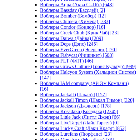
Воблеры Aqua (Аква С.-Пб.)
[648]
Воблеры Bassday (Бассдей)
[2]
Воблеры Bomber (Бомбер)
[12]
Воблеры Chimera (Химера)
[733]
Воблеры Condor (Кондор)
[16]
Воблеры Creek Chub (Крик Чаб)
[23]
Воблеры Daiwa (Дайва)
[209]
Воблеры Deps (Дэпс)
[245]
Воблеры EverGreen (Эвергрин)
[70]
Воблеры Fishycat (Фишикет)
[508]
Воблеры FLT (ФЛТ)
[46]
Воблеры Grows Culture (Гровс Культур)
[999]
Воблеры Halcyon System (Хальцион Систем)
[147]
Воблеры IAM company (Ай Эм Компани)
[16]
Воблеры Jackall (Шакал)
[1157]
Воблеры Jackall Timon (Шакал Тимон)
[320]
Воблеры Jackson (Джэксон)
[178]
Воблеры Kosadaka (Косадака)
[2345]
Воблеры Little Jack (Литтл Джэк)
[66]
Воблеры LiveTarget (ЛайвТаргет)
[0]
Воблеры Lucky Craft (Лаки Крафт)
[852]
Воблеры Lurefans (Люрфанс)
[23]
Воблеры Megabass (Мегабасс)
[39]