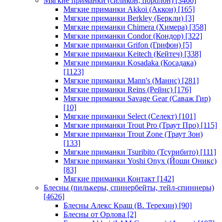
Мягкие приманки (силикон, поролон)
[3466]
Мягкие приманки Akkoi (Аккои)
[165]
Мягкие приманки Berkley (Беркли)
[3]
Мягкие приманки Chimera (Химера)
[358]
Мягкие приманки Condor (Кондор)
[322]
Мягкие приманки Grifon (Грифон)
[5]
Мягкие приманки Keitech (Кейтеч)
[338]
Мягкие приманки Kosadaka (Косадака)
[1123]
Мягкие приманки Mann's (Маннс)
[281]
Мягкие приманки Reins (Рейнс)
[176]
Мягкие приманки Savage Gear (Саваж Гир)
[10]
Мягкие приманки Select (Селект)
[101]
Мягкие приманки Trout Pro (Траут Про)
[115]
Мягкие приманки Trout Zone (Траут Зон)
[133]
Мягкие приманки Tsuribito (Тсурибито)
[111]
Мягкие приманки Yoshi Onyx (Йоши Оникс)
[83]
Мягкие приманки Контакт
[142]
Блесны (пилькеры, спинербейты, тейл-спиннеры)
[4626]
Блесны Алекс Краш (В. Терехин)
[90]
Блесны от Орлова
[2]