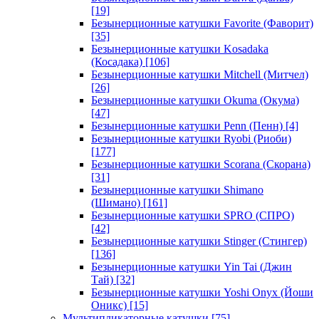
[19]
Безынерционные катушки Favorite (Фаворит)
[35]
Безынерционные катушки Kosadaka
(Косадака)
[106]
Безынерционные катушки Mitchell (Митчел)
[26]
Безынерционные катушки Okuma (Окума)
[47]
Безынерционные катушки Penn (Пенн)
[4]
Безынерционные катушки Ryobi (Риоби)
[177]
Безынерционные катушки Scorana (Скорана)
[31]
Безынерционные катушки Shimano
(Шимано)
[161]
Безынерционные катушки SPRO (СПРО)
[42]
Безынерционные катушки Stinger (Стингер)
[136]
Безынерционные катушки Yin Tai (Джин
Тай)
[32]
Безынерционные катушки Yoshi Onyx (Йоши
Оникс)
[15]
Мультипликаторные катушки
[75]