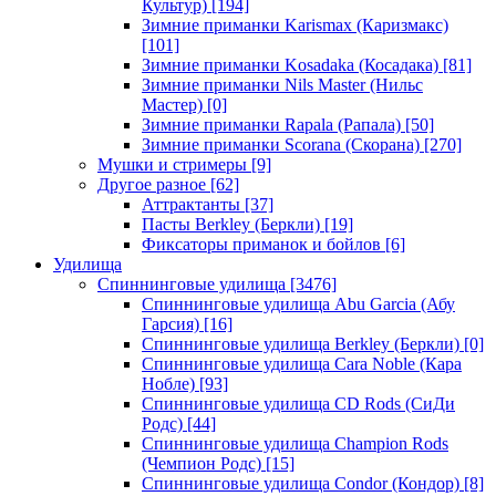
Культур)
[194]
Зимние приманки Karismax (Каризмакс)
[101]
Зимние приманки Kosadaka (Косадака)
[81]
Зимние приманки Nils Master (Нильс
Мастер)
[0]
Зимние приманки Rapala (Рапала)
[50]
Зимние приманки Scorana (Скорана)
[270]
Мушки и стримеры
[9]
Другое разное
[62]
Аттрактанты
[37]
Пасты Berkley (Беркли)
[19]
Фиксаторы приманок и бойлов
[6]
Удилища
Спиннинговые удилища
[3476]
Спиннинговые удилища Abu Garcia (Абу
Гарсия)
[16]
Спиннинговые удилища Berkley (Беркли)
[0]
Спиннинговые удилища Cara Noble (Кара
Нобле)
[93]
Спиннинговые удилища CD Rods (СиДи
Родс)
[44]
Спиннинговые удилища Champion Rods
(Чемпион Родс)
[15]
Спиннинговые удилища Condor (Кондор)
[8]