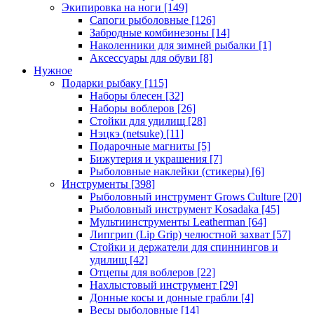
Экипировка на ноги
[149]
Сапоги рыболовные
[126]
Забродные комбинезоны
[14]
Наколенники для зимней рыбалки
[1]
Аксессуары для обуви
[8]
Нужное
Подарки рыбаку
[115]
Наборы блесен
[32]
Наборы воблеров
[26]
Стойки для удилищ
[28]
Нэцкэ (netsuke)
[11]
Подарочные магниты
[5]
Бижутерия и украшения
[7]
Рыболовные наклейки (стикеры)
[6]
Инструменты
[398]
Рыболовный инструмент Grows Culture
[20]
Рыболовный инструмент Kosadaka
[45]
Мультиинструменты Leatherman
[64]
Липгрип (Lip Grip) челюстной захват
[57]
Стойки и держатели для спиннингов и
удилищ
[42]
Отцепы для воблеров
[22]
Нахлыстовый инструмент
[29]
Донные косы и донные грабли
[4]
Весы рыболовные
[14]