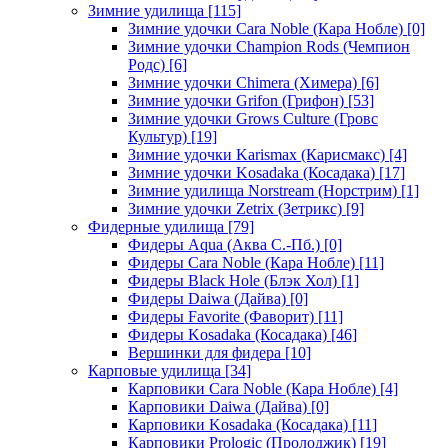
Зимние удилища
[115]
Зимние удочки Cara Noble (Кара Нобле)
[0]
Зимние удочки Champion Rods (Чемпион
Родс)
[6]
Зимние удочки Chimera (Химера)
[6]
Зимние удочки Grifon (Грифон)
[53]
Зимние удочки Grows Culture (Гровс
Культур)
[19]
Зимние удочки Karismax (Карисмакс)
[4]
Зимние удочки Kosadaka (Косадака)
[17]
Зимние удилища Norstream (Норстрим)
[1]
Зимние удочки Zetrix (Зетрикс)
[9]
Фидерные удилища
[79]
Фидеры Aqua (Аква С.-Пб.)
[0]
Фидеры Cara Noble (Кара Нобле)
[11]
Фидеры Black Hole (Блэк Хол)
[1]
Фидеры Daiwa (Дайва)
[0]
Фидеры Favorite (Фаворит)
[11]
Фидеры Kosadaka (Косадака)
[46]
Вершинки для фидера
[10]
Карповые удилища
[34]
Карповики Cara Noble (Кара Нобле)
[4]
Карповики Daiwa (Дайва)
[0]
Карповики Kosadaka (Косадака)
[11]
Карповики Prologic (Пролоджик)
[19]