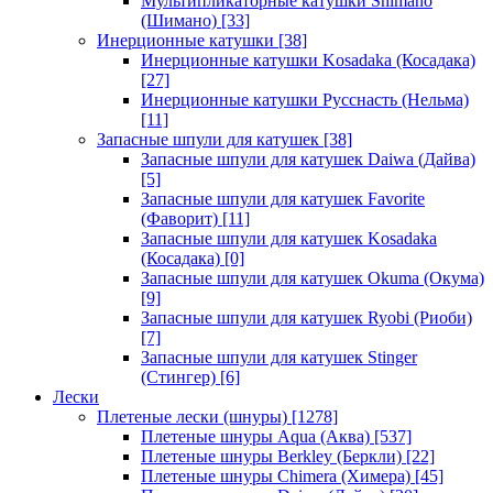
Мультипликаторные катушки Shimano
(Шимано)
[33]
Инерционные катушки
[38]
Инерционные катушки Kosadaka (Косадака)
[27]
Инерционные катушки Русснасть (Нельма)
[11]
Запасные шпули для катушек
[38]
Запасные шпули для катушек Daiwa (Дайва)
[5]
Запасные шпули для катушек Favorite
(Фаворит)
[11]
Запасные шпули для катушек Kosadaka
(Косадака)
[0]
Запасные шпули для катушек Okuma (Окума)
[9]
Запасные шпули для катушек Ryobi (Риоби)
[7]
Запасные шпули для катушек Stinger
(Стингер)
[6]
Лески
Плетеные лески (шнуры)
[1278]
Плетеные шнуры Aqua (Аква)
[537]
Плетеные шнуры Berkley (Беркли)
[22]
Плетеные шнуры Chimera (Химера)
[45]