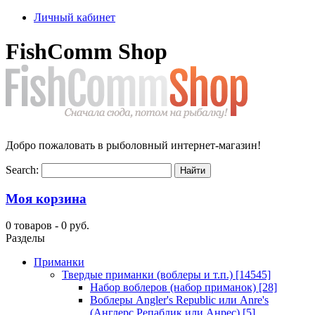
Личный кабинет
FishComm Shop
Добро пожаловать в рыболовный интернет-магазин!
Search:
Моя корзина
0 товаров -
0 руб.
Разделы
Приманки
Твердые приманки (воблеры и т.п.)
[14545]
Набор воблеров (набор приманок)
[28]
Воблеры Angler's Republic или Anre's
(Англерс Репаблик или Анрес)
[5]