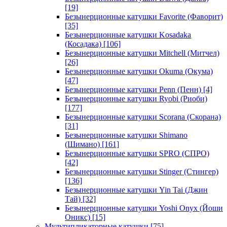
[19]
Безынерционные катушки Favorite (Фаворит)
[35]
Безынерционные катушки Kosadaka
(Косадака)
[106]
Безынерционные катушки Mitchell (Митчел)
[26]
Безынерционные катушки Okuma (Окума)
[47]
Безынерционные катушки Penn (Пенн)
[4]
Безынерционные катушки Ryobi (Риоби)
[177]
Безынерционные катушки Scorana (Скорана)
[31]
Безынерционные катушки Shimano
(Шимано)
[161]
Безынерционные катушки SPRO (СПРО)
[42]
Безынерционные катушки Stinger (Стингер)
[136]
Безынерционные катушки Yin Tai (Джин
Тай)
[32]
Безынерционные катушки Yoshi Onyx (Йоши
Оникс)
[15]
Мультипликаторные катушки
[75]