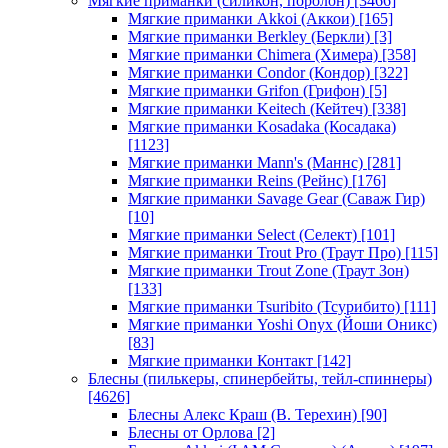
Мягкие приманки (силикон, поролон)
[3466]
Мягкие приманки Akkoi (Аккои)
[165]
Мягкие приманки Berkley (Беркли)
[3]
Мягкие приманки Chimera (Химера)
[358]
Мягкие приманки Condor (Кондор)
[322]
Мягкие приманки Grifon (Грифон)
[5]
Мягкие приманки Keitech (Кейтеч)
[338]
Мягкие приманки Kosadaka (Косадака)
[1123]
Мягкие приманки Mann's (Маннс)
[281]
Мягкие приманки Reins (Рейнс)
[176]
Мягкие приманки Savage Gear (Саваж Гир)
[10]
Мягкие приманки Select (Селект)
[101]
Мягкие приманки Trout Pro (Траут Про)
[115]
Мягкие приманки Trout Zone (Траут Зон)
[133]
Мягкие приманки Tsuribito (Тсурибито)
[111]
Мягкие приманки Yoshi Onyx (Йоши Оникс)
[83]
Мягкие приманки Контакт
[142]
Блесны (пилькеры, спинербейты, тейл-спиннеры)
[4626]
Блесны Алекс Краш (В. Терехин)
[90]
Блесны от Орлова
[2]