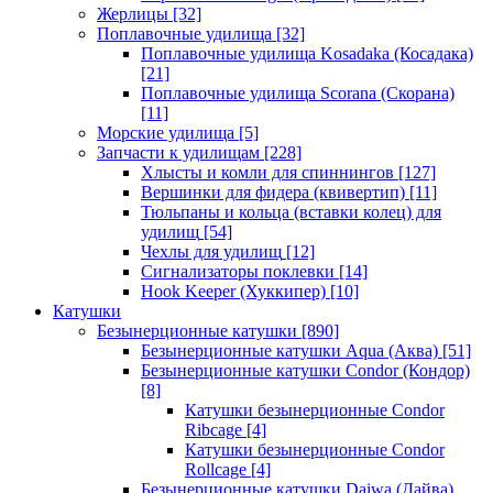
Жерлицы
[32]
Поплавочные удилища
[32]
Поплавочные удилища Kosadaka (Косадака)
[21]
Поплавочные удилища Scorana (Скорана)
[11]
Морские удилища
[5]
Запчасти к удилищам
[228]
Хлысты и комли для спиннингов
[127]
Вершинки для фидера (квивертип)
[11]
Тюльпаны и кольца (вставки колец) для
удилищ
[54]
Чехлы для удилищ
[12]
Сигнализаторы поклевки
[14]
Hook Keeper (Хуккипер)
[10]
Катушки
Безынерционные катушки
[890]
Безынерционные катушки Aqua (Аква)
[51]
Безынерционные катушки Condor (Кондор)
[8]
Катушки безынерционные Condor
Ribcage
[4]
Катушки безынерционные Condor
Rollcage
[4]
Безынерционные катушки Daiwa (Дайва)