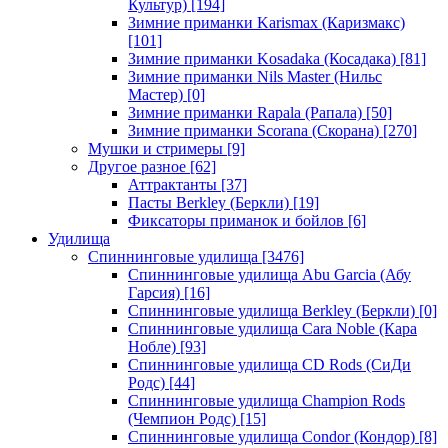
Культур)
[194]
Зимние приманки Karismax (Каризмакс)
[101]
Зимние приманки Kosadaka (Косадака)
[81]
Зимние приманки Nils Master (Нильс
Мастер)
[0]
Зимние приманки Rapala (Рапала)
[50]
Зимние приманки Scorana (Скорана)
[270]
Мушки и стримеры
[9]
Другое разное
[62]
Аттрактанты
[37]
Пасты Berkley (Беркли)
[19]
Фиксаторы приманок и бойлов
[6]
Удилища
Спиннинговые удилища
[3476]
Спиннинговые удилища Abu Garcia (Абу
Гарсия)
[16]
Спиннинговые удилища Berkley (Беркли)
[0]
Спиннинговые удилища Cara Noble (Кара
Нобле)
[93]
Спиннинговые удилища CD Rods (СиДи
Родс)
[44]
Спиннинговые удилища Champion Rods
(Чемпион Родс)
[15]
Спиннинговые удилища Condor (Кондор)
[8]