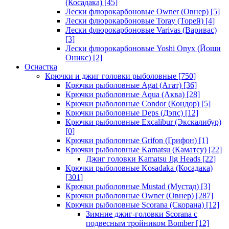
(Косадака)
[45]
Лески флюрокарбоновые Owner (Овнер)
[5]
Лески флюрокарбоновые Toray (Торей)
[4]
Лески флюрокарбоновые Varivas (Варивас)
[3]
Лески флюрокарбоновые Yoshi Onyx (Йоши
Оникс)
[2]
Оснастка
Крючки и джиг головки рыболовные
[750]
Крючки рыболовные Agat (Агат)
[36]
Крючки рыболовные Aqua (Аква)
[28]
Крючки рыболовные Condor (Кондор)
[5]
Крючки рыболовные Deps (Дэпс)
[12]
Крючки рыболовные Excalibur (Экскалибур)
[0]
Крючки рыболовные Grifon (Грифон)
[1]
Крючки рыболовные Kamatsu (Каматсу)
[22]
Джиг головки Kamatsu Jig Heads
[22]
Крючки рыболовные Kosadaka (Косадака)
[301]
Крючки рыболовные Mustad (Мустад)
[3]
Крючки рыболовные Owner (Овнер)
[287]
Крючки рыболовные Scorana (Скорана)
[12]
Зимние джиг-головки Scorana с
подвесным тройником Bomber
[12]