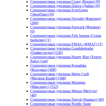
Спиннинговые удилища Crony (Крони)
[0]
Спиннинговые удилища Daiwa (Дайва)
[0]
Спиннинговые удилища EverGreen
(ЭверГрин)
[0]
Спиннинговые удилища Favorite (Фаворит)
[266]
Спиннинговые удилища Fenwick (Фенвик)
[0]
Спиннинговые удилища Fish Season (Сезон
рыбалки)
[1]
Спиннинговые удилища FMAG (ФМАГ)
[5]
Спиннинговые удилища Graphiteleader
(Графитлидер)
[236]
Спиннинговые удилища Hearty Rise (Херти
Райз)
[144]
Спиннинговые удилища Kosadaka
(Косадака)
[498]
Спиннинговые удилища Major Craft
(Маджор Крафт)
[588]
Спиннинговые удилища Maximus
(Максимус)
[552]
Спиннинговые удилища Metsui (Метсуи)
[40]
Спиннинговые удилища Narval (Нарвал)
[40]
Спиннинговые удилища Nordic Stage