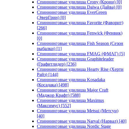
Спиннинговые удилища Crony (Крони)
[0]
Спиннинговые удилища Daiwa (Дайва)
[0]
Спиннинговые удилища EverGreen
(ЭверГрин)
[0]
Спиннинговые удилища Favorite (Фаворит)
[266]
Спиннинговые удилища Fenwick (Фенвик)
[0]
Спиннинговые удилища Fish Season (Сезон
рыбалки)
[1]
Спиннинговые удилища FMAG (ФМАГ)
[5]
Спиннинговые удилища Graphiteleader
(Графитлидер)
[236]
Спиннинговые удилища Hearty Rise (Херти
Райз)
[144]
Спиннинговые удилища Kosadaka
(Косадака)
[498]
Спиннинговые удилища Major Craft
(Маджор Крафт)
[588]
Спиннинговые удилища Maximus
(Максимус)
[552]
Спиннинговые удилища Metsui (Метсуи)
[40]
Спиннинговые удилища Narval (Нарвал)
[40]
Спиннинговые удилища Nordic Stage