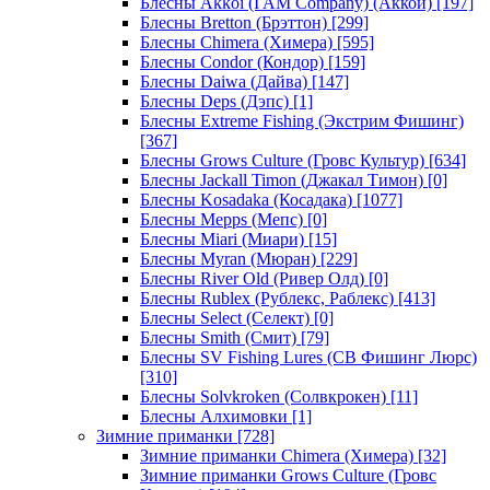
Блесны Akkoi (I AM Company) (Аккои)
[197]
Блесны Bretton (Брэттон)
[299]
Блесны Chimera (Химера)
[595]
Блесны Condor (Кондор)
[159]
Блесны Daiwa (Дайва)
[147]
Блесны Deps (Дэпс)
[1]
Блесны Extreme Fishing (Экстрим Фишинг)
[367]
Блесны Grows Culture (Гровс Культур)
[634]
Блесны Jackall Timon (Джакал Тимон)
[0]
Блесны Kosadaka (Косадака)
[1077]
Блесны Mepps (Мепс)
[0]
Блесны Miari (Миари)
[15]
Блесны Myran (Мюран)
[229]
Блесны River Old (Ривер Олд)
[0]
Блесны Rublex (Рублекс, Раблекс)
[413]
Блесны Select (Селект)
[0]
Блесны Smith (Смит)
[79]
Блесны SV Fishing Lures (СВ Фишинг Люрс)
[310]
Блесны Solvkroken (Солвкрокен)
[11]
Блесны Алхимовки
[1]
Зимние приманки
[728]
Зимние приманки Chimera (Химера)
[32]
Зимние приманки Grows Culture (Гровс