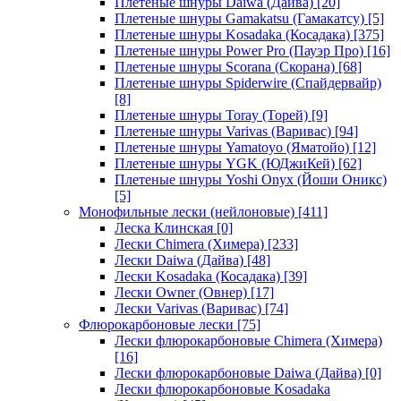
Плетеные шнуры Daiwa (Дайва)
[20]
Плетеные шнуры Gamakatsu (Гамакатсу)
[5]
Плетеные шнуры Kosadaka (Косадака)
[375]
Плетеные шнуры Power Pro (Пауэр Про)
[16]
Плетеные шнуры Scorana (Скорана)
[68]
Плетеные шнуры Spiderwire (Спайдервайр)
[8]
Плетеные шнуры Toray (Торей)
[9]
Плетеные шнуры Varivas (Варивас)
[94]
Плетеные шнуры Yamatoyo (Яматойо)
[12]
Плетеные шнуры YGK (ЮДжиКей)
[62]
Плетеные шнуры Yoshi Onyx (Йоши Оникс)
[5]
Монофильные лески (нейлоновые)
[411]
Леска Клинская
[0]
Лески Chimera (Химера)
[233]
Лески Daiwa (Дайва)
[48]
Лески Kosadaka (Косадака)
[39]
Лески Owner (Овнер)
[17]
Лески Varivas (Варивас)
[74]
Флюрокарбоновые лески
[75]
Лески флюрокарбоновые Chimera (Химера)
[16]
Лески флюрокарбоновые Daiwa (Дайва)
[0]
Лески флюрокарбоновые Kosadaka