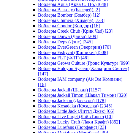
Воблеры Aqua (Аква С.-Пб.)
[648]
Воблеры Bassday (Бассдей)
[2]
Воблеры Bomber (Бомбер)
[12]
Воблеры Chimera (Химера)
[733]
Воблеры Condor (Кондор)
[16]
Воблеры Creek Chub (Крик Чаб)
[23]
Воблеры Daiwa (Дайва)
[209]
Воблеры Deps (Дэпс)
[245]
Воблеры EverGreen (Эвергрин)
[70]
Воблеры Fishycat (Фишикет)
[508]
Воблеры FLT (ФЛТ)
[46]
Воблеры Grows Culture (Гровс Культур)
[999]
Воблеры Halcyon System (Хальцион Систем)
[147]
Воблеры IAM company (Ай Эм Компани)
[16]
Воблеры Jackall (Шакал)
[1157]
Воблеры Jackall Timon (Шакал Тимон)
[320]
Воблеры Jackson (Джэксон)
[178]
Воблеры Kosadaka (Косадака)
[2345]
Воблеры Little Jack (Литтл Джэк)
[66]
Воблеры LiveTarget (ЛайвТаргет)
[0]
Воблеры Lucky Craft (Лаки Крафт)
[852]
Воблеры Lurefans (Люрфанс)
[23]
Воблеры Megabass (Мегабасс)
[39]