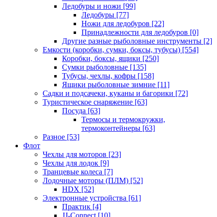
Ледобуры и ножи
[99]
Ледобуры
[77]
Ножи для ледобуров
[22]
Принадлежности для ледобуров
[0]
Другие разные рыболовные инструменты
[2]
Емкости (коробки, сумки, боксы, тубусы)
[554]
Коробки, боксы, ящики
[250]
Сумки рыболовные
[135]
Тубусы, чехлы, кофры
[158]
Ящики рыболовные зимние
[11]
Садки и подсачеки, куканы и багорики
[72]
Туристическое снаряжение
[63]
Посуда
[63]
Термосы и термокружки,
термоконтейнеры
[63]
Разное
[53]
Флот
Чехлы для моторов
[23]
Чехлы для лодок
[9]
Транцевые колеса
[7]
Лодочные моторы (ПЛМ)
[52]
HDX
[52]
Электронные устройства
[61]
Практик
[4]
JJ-Connect
[10]