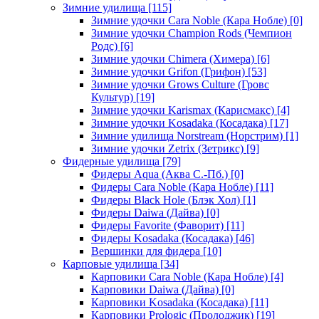
Зимние удилища
[115]
Зимние удочки Cara Noble (Кара Нобле)
[0]
Зимние удочки Champion Rods (Чемпион
Родс)
[6]
Зимние удочки Chimera (Химера)
[6]
Зимние удочки Grifon (Грифон)
[53]
Зимние удочки Grows Culture (Гровс
Культур)
[19]
Зимние удочки Karismax (Карисмакс)
[4]
Зимние удочки Kosadaka (Косадака)
[17]
Зимние удилища Norstream (Норстрим)
[1]
Зимние удочки Zetrix (Зетрикс)
[9]
Фидерные удилища
[79]
Фидеры Aqua (Аква С.-Пб.)
[0]
Фидеры Cara Noble (Кара Нобле)
[11]
Фидеры Black Hole (Блэк Хол)
[1]
Фидеры Daiwa (Дайва)
[0]
Фидеры Favorite (Фаворит)
[11]
Фидеры Kosadaka (Косадака)
[46]
Вершинки для фидера
[10]
Карповые удилища
[34]
Карповики Cara Noble (Кара Нобле)
[4]
Карповики Daiwa (Дайва)
[0]
Карповики Kosadaka (Косадака)
[11]
Карповики Prologic (Пролоджик)
[19]