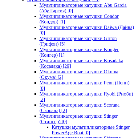
Мультипликаторные катушки Abu Garcia
(Абу Гарсия)
[0]
Мультипликаторные катушки Condor
(Кондор)
[1]
Мультипликаторные катушки Daiwa (Дайва)
[0]
Мультипликаторные катушки Grifon
(Грифон)
[5]
Мультипликаторные катушки Konger
(Конгер)
[1]
Мультипликаторные катушки Kosadaka
(Косадака)
[29]
Мультипликаторные катушки Okuma
(Окума)
[2]
Мультипликаторные катушки Penn (Пенн)
[0]
Мультипликаторные катушки Ryobi (Риоби)
[2]
Мультипликаторные катушки Scorana
(Скорана)
[2]
Мультипликаторные катушки Stinger
(Стингер)
[0]
Катушки мультипликаторные Stinger
PowerAge Boat
[0]