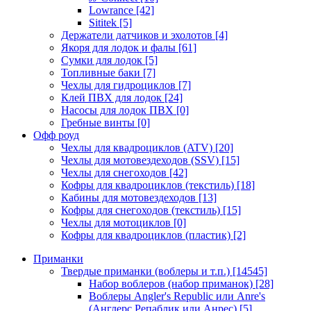
Lowrance
[42]
Sititek
[5]
Держатели датчиков и эхолотов
[4]
Якоря для лодок и фалы
[61]
Сумки для лодок
[5]
Топливные баки
[7]
Чехлы для гидроциклов
[7]
Клей ПВХ для лодок
[24]
Насосы для лодок ПВХ
[0]
Гребные винты
[0]
Офф роуд
Чехлы для квадроциклов (ATV)
[20]
Чехлы для мотовездеходов (SSV)
[15]
Чехлы для снегоходов
[42]
Кофры для квадроциклов (текстиль)
[18]
Кабины для мотовездеходов
[13]
Кофры для снегоходов (текстиль)
[15]
Чехлы для мотоциклов
[0]
Кофры для квадроциклов (пластик)
[2]
Приманки
Твердые приманки (воблеры и т.п.)
[14545]
Набор воблеров (набор приманок)
[28]
Воблеры Angler's Republic или Anre's
(Англерс Репаблик или Анрес)
[5]