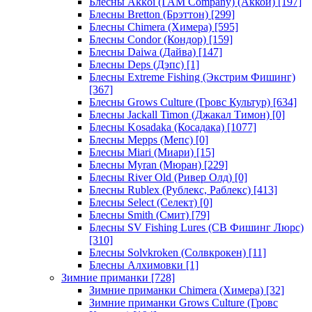
Блесны Akkoi (I AM Company) (Аккои)
[197]
Блесны Bretton (Брэттон)
[299]
Блесны Chimera (Химера)
[595]
Блесны Condor (Кондор)
[159]
Блесны Daiwa (Дайва)
[147]
Блесны Deps (Дэпс)
[1]
Блесны Extreme Fishing (Экстрим Фишинг)
[367]
Блесны Grows Culture (Гровс Культур)
[634]
Блесны Jackall Timon (Джакал Тимон)
[0]
Блесны Kosadaka (Косадака)
[1077]
Блесны Mepps (Мепс)
[0]
Блесны Miari (Миари)
[15]
Блесны Myran (Мюран)
[229]
Блесны River Old (Ривер Олд)
[0]
Блесны Rublex (Рублекс, Раблекс)
[413]
Блесны Select (Селект)
[0]
Блесны Smith (Смит)
[79]
Блесны SV Fishing Lures (СВ Фишинг Люрс)
[310]
Блесны Solvkroken (Солвкрокен)
[11]
Блесны Алхимовки
[1]
Зимние приманки
[728]
Зимние приманки Chimera (Химера)
[32]
Зимние приманки Grows Culture (Гровс