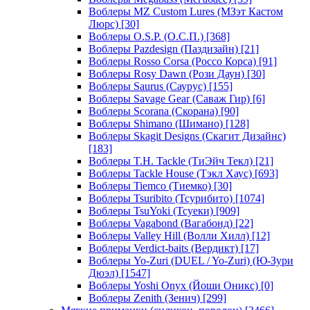
Воблеры MZ Custom Lures (МЗэт Кастом
Люрс)
[30]
Воблеры O.S.P. (О.С.П.)
[368]
Воблеры Pazdesign (Паздизайн)
[21]
Воблеры Rosso Corsa (Россо Корса)
[91]
Воблеры Rosy Dawn (Рози Даун)
[30]
Воблеры Saurus (Саурус)
[155]
Воблеры Savage Gear (Саваж Гир)
[6]
Воблеры Scorana (Скорана)
[90]
Воблеры Shimano (Шимано)
[128]
Воблеры Skagit Designs (Скагит Дизайнс)
[183]
Воблеры T.H. Tackle (ТиЭйч Текл)
[21]
Воблеры Tackle House (Тэкл Хаус)
[693]
Воблеры Tiemco (Тиемко)
[30]
Воблеры Tsuribito (Тсурибито)
[1074]
Воблеры TsuYoki (Тсуеки)
[909]
Воблеры Vagabond (Вагабонд)
[22]
Воблеры Valley Hill (Волли Хилл)
[12]
Воблеры Verdict-baits (Вердикт)
[17]
Воблеры Yo-Zuri (DUEL / Yo-Zuri) (Ю-Зури
Дюэл)
[1547]
Воблеры Yoshi Onyx (Йоши Оникс)
[0]
Воблеры Zenith (Зенич)
[299]