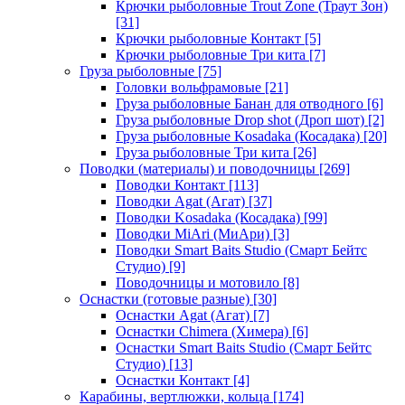
Крючки рыболовные Trout Zone (Траут Зон)
[31]
Крючки рыболовные Контакт
[5]
Крючки рыболовные Три кита
[7]
Груза рыболовные
[75]
Головки вольфрамовые
[21]
Груза рыболовные Банан для отводного
[6]
Груза рыболовные Drop shot (Дроп шот)
[2]
Груза рыболовные Kosadaka (Косадака)
[20]
Груза рыболовные Три кита
[26]
Поводки (материалы) и поводочницы
[269]
Поводки Контакт
[113]
Поводки Agat (Агат)
[37]
Поводки Kosadaka (Косадака)
[99]
Поводки MiAri (МиАри)
[3]
Поводки Smart Baits Studio (Смарт Бейтс
Студио)
[9]
Поводочницы и мотовило
[8]
Оснастки (готовые разные)
[30]
Оснастки Agat (Агат)
[7]
Оснастки Chimera (Химера)
[6]
Оснастки Smart Baits Studio (Смарт Бейтс
Студио)
[13]
Оснастки Контакт
[4]
Карабины, вертлюжки, кольца
[174]