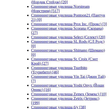
(Нордик Стейдж)
[20]
Спиннинговые удилища Norstream
(Норстрим)
[517]
Спиннинговые удилища Pontoon21 (Пантун
21)
[0]
Спиннинговые удилища Prox Inc. (Прокс)
[3]
Спиннинговые удилища Scorana (Скорана)
[27]
Спиннинговые удилища Select (Селект)
[20]
Спиннинговые удилища SL Rods (СЛ Родс)
[0]
Спиннинговые удилища Shimano (Шимано)
[0]
Спиннинговые удилища St. Croix (Сэнт
Крой)
[27]
Спиннинговые удилища Tsuribito
(Тсурибито)
[46]
Спиннинговые удилища Yin Tai (Джин Тай)
[7]
Спиннинговые удилища Yoshi Onyx (Йоши
Оникс)
[16]
Спиннинговые удилища Zemex (Земекс)
[10]
Спиннинговые удилища Zetrix (Зетрикс)
[199]
Спиннинговые удилища б/у
[38]