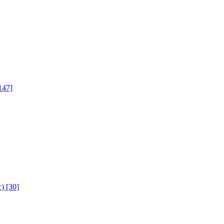
147]
с)
[30]