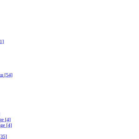
1]
ищ
[54]
]
ge
[4]
age
[4]
35]