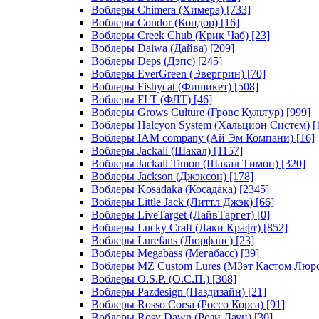
Воблеры Chimera (Химера)
[733]
Воблеры Condor (Кондор)
[16]
Воблеры Creek Chub (Крик Чаб)
[23]
Воблеры Daiwa (Дайва)
[209]
Воблеры Deps (Дэпс)
[245]
Воблеры EverGreen (Эвергрин)
[70]
Воблеры Fishycat (Фишикет)
[508]
Воблеры FLT (ФЛТ)
[46]
Воблеры Grows Culture (Гровс Культур)
[999]
Воблеры Halcyon System (Хальцион Систем)
[
Воблеры IAM company (Ай Эм Компани)
[16]
Воблеры Jackall (Шакал)
[1157]
Воблеры Jackall Timon (Шакал Тимон)
[320]
Воблеры Jackson (Джэксон)
[178]
Воблеры Kosadaka (Косадака)
[2345]
Воблеры Little Jack (Литтл Джэк)
[66]
Воблеры LiveTarget (ЛайвТаргет)
[0]
Воблеры Lucky Craft (Лаки Крафт)
[852]
Воблеры Lurefans (Люрфанс)
[23]
Воблеры Megabass (Мегабасс)
[39]
Воблеры MZ Custom Lures (МЗэт Кастом Люр
Воблеры O.S.P. (О.С.П.)
[368]
Воблеры Pazdesign (Паздизайн)
[21]
Воблеры Rosso Corsa (Россо Корса)
[91]
Воблеры Rosy Dawn (Рози Даун)
[30]