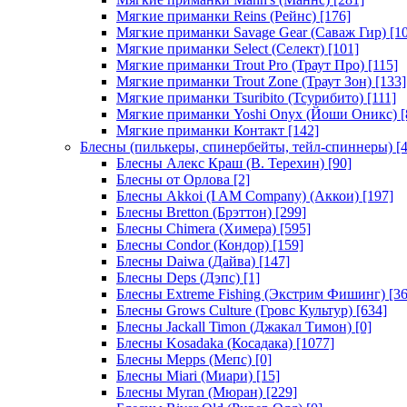
Мягкие приманки Reins (Рейнс)
[176]
Мягкие приманки Savage Gear (Саваж Гир)
[10
Мягкие приманки Select (Селект)
[101]
Мягкие приманки Trout Pro (Траут Про)
[115]
Мягкие приманки Trout Zone (Траут Зон)
[133]
Мягкие приманки Tsuribito (Тсурибито)
[111]
Мягкие приманки Yoshi Onyx (Йоши Оникс)
[
Мягкие приманки Контакт
[142]
Блесны (пилькеры, спинербейты, тейл-спиннеры)
[4
Блесны Алекс Краш (В. Терехин)
[90]
Блесны от Орлова
[2]
Блесны Akkoi (I AM Company) (Аккои)
[197]
Блесны Bretton (Брэттон)
[299]
Блесны Chimera (Химера)
[595]
Блесны Condor (Кондор)
[159]
Блесны Daiwa (Дайва)
[147]
Блесны Deps (Дэпс)
[1]
Блесны Extreme Fishing (Экстрим Фишинг)
[36
Блесны Grows Culture (Гровс Культур)
[634]
Блесны Jackall Timon (Джакал Тимон)
[0]
Блесны Kosadaka (Косадака)
[1077]
Блесны Mepps (Мепс)
[0]
Блесны Miari (Миари)
[15]
Блесны Myran (Мюран)
[229]