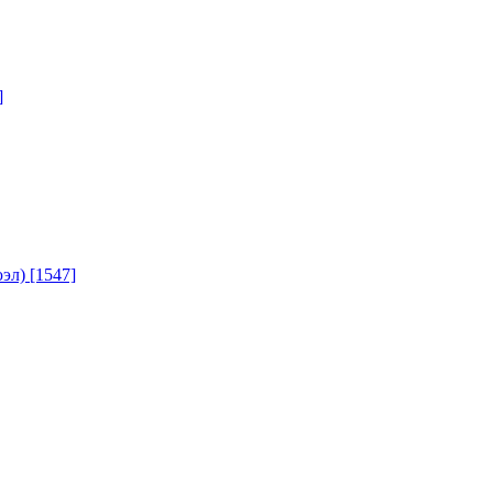
]
юэл)
[1547]