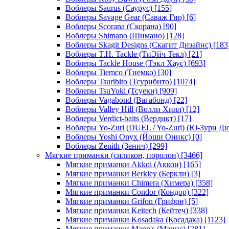
Воблеры Saurus (Саурус)
[155]
Воблеры Savage Gear (Саваж Гир)
[6]
Воблеры Scorana (Скорана)
[90]
Воблеры Shimano (Шимано)
[128]
Воблеры Skagit Designs (Скагит Дизайнс)
[183
Воблеры T.H. Tackle (ТиЭйч Текл)
[21]
Воблеры Tackle House (Тэкл Хаус)
[693]
Воблеры Tiemco (Тиемко)
[30]
Воблеры Tsuribito (Тсурибито)
[1074]
Воблеры TsuYoki (Тсуеки)
[909]
Воблеры Vagabond (Вагабонд)
[22]
Воблеры Valley Hill (Волли Хилл)
[12]
Воблеры Verdict-baits (Вердикт)
[17]
Воблеры Yo-Zuri (DUEL / Yo-Zuri) (Ю-Зури Д
Воблеры Yoshi Onyx (Йоши Оникс)
[0]
Воблеры Zenith (Зенич)
[299]
Мягкие приманки (силикон, поролон)
[3466]
Мягкие приманки Akkoi (Аккои)
[165]
Мягкие приманки Berkley (Беркли)
[3]
Мягкие приманки Chimera (Химера)
[358]
Мягкие приманки Condor (Кондор)
[322]
Мягкие приманки Grifon (Грифон)
[5]
Мягкие приманки Keitech (Кейтеч)
[338]
Мягкие приманки Kosadaka (Косадака)
[1123]
Мягкие приманки Mann's (Маннс)
[281]