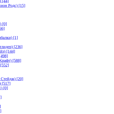
)
[44]
ион Родс)
[15]
)
[0]
66]
ыбалки)
[1]
тлидер)
[236]
йз)
[144]
[498]
Крафт)
[588]
[552]
 Стейдж)
[20]
)
[517]
1)
[0]
]
]
]