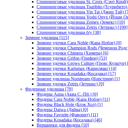
Спиннинговые удилища St. Croix (Сэнт Крой)
Спиннинговые удилища Tsuribito (Тсурибито)
Спиннинговые удилища Yin Tai (Джин Тай)
[7
Спиннинговые удилища Yoshi Onyx (Йоши О
Спиннинговые удилища Zemex (Земекс)
[10]
Спиннинговые удилища Zetrix (Зетрикс)
[199]
Спиннинговые удилища б/у
[38]
Зимние удилища
[115]
Зимние удочки Cara Noble (Кара Нобле)
[0]
Зимние удочки Champion Rods (Чемпион Родс
Зимние удочки Chimera (Химера)
[6]
Зимние удочки Grifon (Грифон)
[53]
Зимние удочки Grows Culture (Гровс Культур)
Зимние удочки Karismax (Карисмакс)
[4]
Зимние удочки Kosadaka (Косадака)
[17]
Зимние удилища Norstream (Норстрим)
[1]
Зимние удочки Zetrix (Зетрикс)
[9]
Фидерные удилища
[79]
Фидеры Aqua (Аква С.-Пб.)
[0]
Фидеры Cara Noble (Кара Нобле)
[11]
Фидеры Black Hole (Блэк Хол)
[1]
Фидеры Daiwa (Дайва)
[0]
Фидеры Favorite (Фаворит)
[11]
Фидеры Kosadaka (Косадака)
[46]
Вершинки для фидера
[10]