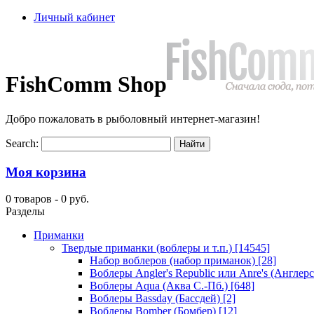
Личный кабинет
FishComm Shop
Добро пожаловать в рыболовный интернет-магазин!
Search:
Моя корзина
0 товаров -
0 руб.
Разделы
Приманки
Твердые приманки (воблеры и т.п.)
[14545]
Набор воблеров (набор приманок)
[28]
Воблеры Angler's Republic или Anre's (Англер
Воблеры Aqua (Аква С.-Пб.)
[648]
Воблеры Bassday (Бассдей)
[2]
Воблеры Bomber (Бомбер)
[12]