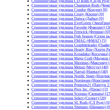
Спиннинговые удилища CD Rods (СиДи Родс
Спиннинговые удилища Champion Rods (Чемп
Спиннинговые удилища Condor (Кондор)
[8]
Спиннинговые удилища Crony (Крони)
[0]
Спиннинговые удилища Daiwa (Дайва)
[0]
Спиннинговые удилища EverGreen (ЭверГрин
Спиннинговые удилища Favorite (Фаворит)
[2
Спиннинговые удилища Fenwick (Фенвик)
[0]
Спиннинговые удилища Fish Season (Сезон р
Спиннинговые удилища FMAG (ФМАГ)
[5]
Спиннинговые удилища Graphiteleader (Графи
Спиннинговые удилища Hearty Rise (Херти Ра
Спиннинговые удилища Kosadaka (Косадака)
Спиннинговые удилища Major Craft (Маджор 
Спиннинговые удилища Maximus (Максимус)
Спиннинговые удилища Metsui (Метсуи)
[40]
Спиннинговые удилища Narval (Нарвал)
[40]
Спиннинговые удилища Nordic Stage (Нордик
Спиннинговые удилища Norstream (Норстрим
Спиннинговые удилища Pontoon21 (Пантун 2
Спиннинговые удилища Prox Inc. (Прокс)
[3]
Спиннинговые удилища Scorana (Скорана)
[27
Спиннинговые удилища Select (Селект)
[20]
Спиннинговые удилища SL Rods (СЛ Родс)
[0
Спиннинговые удилища Shimano (Шимано)
[0