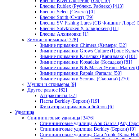
Блесны River Old (Ривер Олд)
[0]
Блесны Rublex (Рублекс, Раблекс)
[413]
Блесны Select (Селект)
[0]
Блесны Smith (Смит)
[79]
Блесны SV Fishing Lures (СВ Фишинг Люрс)
[
Блесны Solvkroken (Солвкрокен)
[11]
Блесны Алхимовки
[1]
Зимние приманки
[728]
Зимние приманки Chimera (Химера)
[32]
Зимние приманки Grows Culture (Гровс Культу
Зимние приманки Karismax (Каризмакс)
[101]
Зимние приманки Kosadaka (Косадака)
[81]
Зимние приманки Nils Master (Нильс Мастер)
Зимние приманки Rapala (Рапала)
[50]
Зимние приманки Scorana (Скорана)
[270]
Мушки и стримеры
[9]
Другое разное
[62]
Аттрактанты
[37]
Пасты Berkley (Беркли)
[19]
Фиксаторы приманок и бойлов
[6]
Удилища
Спиннинговые удилища
[3476]
Спиннинговые удилища Abu Garcia (Абу Гарс
Спиннинговые удилища Berkley (Беркли)
[0]
Спиннинговые удилища Cara Noble (Кара Ноб