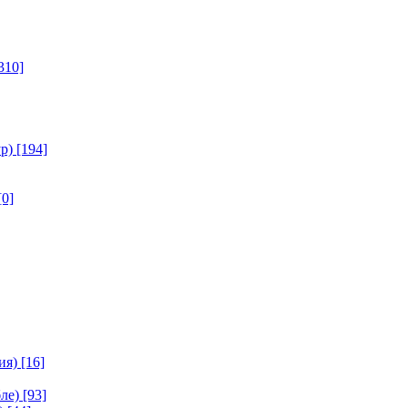
310]
р)
[194]
[0]
ия)
[16]
ле)
[93]