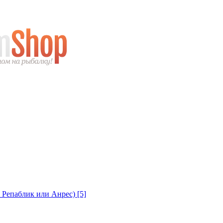
с Репаблик или Анрес)
[5]