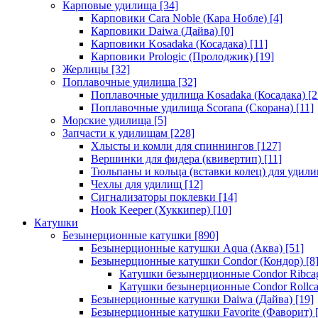
Карповые удилища
[34]
Карповики Cara Noble (Кара Нобле)
[4]
Карповики Daiwa (Дайва)
[0]
Карповики Kosadaka (Косадака)
[11]
Карповики Prologic (Пролоджик)
[19]
Жерлицы
[32]
Поплавочные удилища
[32]
Поплавочные удилища Kosadaka (Косадака)
[2
Поплавочные удилища Scorana (Скорана)
[11]
Морские удилища
[5]
Запчасти к удилищам
[228]
Хлысты и комли для спиннингов
[127]
Вершинки для фидера (квивертип)
[11]
Тюльпаны и кольца (вставки колец) для удил
Чехлы для удилищ
[12]
Сигнализаторы поклевки
[14]
Hook Keeper (Хуккипер)
[10]
Катушки
Безынерционные катушки
[890]
Безынерционные катушки Aqua (Аква)
[51]
Безынерционные катушки Condor (Кондор)
[8
Катушки безынерционные Condor Ribca
Катушки безынерционные Condor Rollc
Безынерционные катушки Daiwa (Дайва)
[19]
Безынерционные катушки Favorite (Фаворит)
[