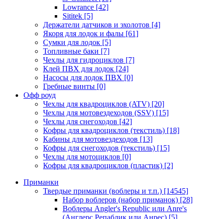
Lowrance
[42]
Sititek
[5]
Держатели датчиков и эхолотов
[4]
Якоря для лодок и фалы
[61]
Сумки для лодок
[5]
Топливные баки
[7]
Чехлы для гидроциклов
[7]
Клей ПВХ для лодок
[24]
Насосы для лодок ПВХ
[0]
Гребные винты
[0]
Офф роуд
Чехлы для квадроциклов (ATV)
[20]
Чехлы для мотовездеходов (SSV)
[15]
Чехлы для снегоходов
[42]
Кофры для квадроциклов (текстиль)
[18]
Кабины для мотовездеходов
[13]
Кофры для снегоходов (текстиль)
[15]
Чехлы для мотоциклов
[0]
Кофры для квадроциклов (пластик)
[2]
Приманки
Твердые приманки (воблеры и т.п.)
[14545]
Набор воблеров (набор приманок)
[28]
Воблеры Angler's Republic или Anre's
(Англерс Репаблик или Анрес)
[5]