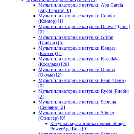
Мультипликаторные катушки Abu Garcia
(Абу Гарсия)
[0]
Мультипликаторные катушки Condor
(Кондор)
[1]
Мультипликаторные катушки Daiwa (Дайва)
[0]
Мультипликаторные катушки Grifon
(Грифон)
[5]
Мультипликаторные катушки Konger
(Конгер)
[1]
Мультипликаторные катушки Kosadaka
(Косадака)
[29]
Мультипликаторные катушки Okuma
(Окума)
[2]
Мультипликаторные катушки Penn (Пенн)
[0]
Мультипликаторные катушки Ryobi (Риоби)
[2]
Мультипликаторные катушки Scorana
(Скорана)
[2]
Мультипликаторные катушки Stinger
(Стингер)
[0]
Катушки мультипликаторные Stinger
PowerAge Boat
[0]