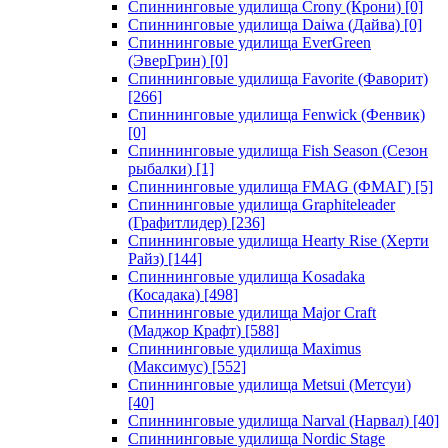
Спиннинговые удилища Crony (Крони)
[0]
Спиннинговые удилища Daiwa (Дайва)
[0]
Спиннинговые удилища EverGreen
(ЭверГрин)
[0]
Спиннинговые удилища Favorite (Фаворит)
[266]
Спиннинговые удилища Fenwick (Фенвик)
[0]
Спиннинговые удилища Fish Season (Сезон
рыбалки)
[1]
Спиннинговые удилища FMAG (ФМАГ)
[5]
Спиннинговые удилища Graphiteleader
(Графитлидер)
[236]
Спиннинговые удилища Hearty Rise (Херти
Райз)
[144]
Спиннинговые удилища Kosadaka
(Косадака)
[498]
Спиннинговые удилища Major Craft
(Маджор Крафт)
[588]
Спиннинговые удилища Maximus
(Максимус)
[552]
Спиннинговые удилища Metsui (Метсуи)
[40]
Спиннинговые удилища Narval (Нарвал)
[40]
Спиннинговые удилища Nordic Stage