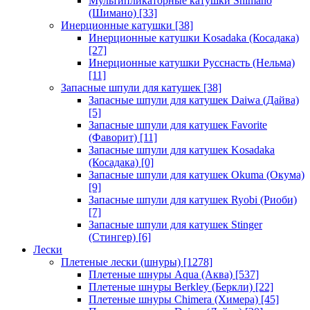
Мультипликаторные катушки Shimano
(Шимано)
[33]
Инерционные катушки
[38]
Инерционные катушки Kosadaka (Косадака)
[27]
Инерционные катушки Русснасть (Нельма)
[11]
Запасные шпули для катушек
[38]
Запасные шпули для катушек Daiwa (Дайва)
[5]
Запасные шпули для катушек Favorite
(Фаворит)
[11]
Запасные шпули для катушек Kosadaka
(Косадака)
[0]
Запасные шпули для катушек Okuma (Окума)
[9]
Запасные шпули для катушек Ryobi (Риоби)
[7]
Запасные шпули для катушек Stinger
(Стингер)
[6]
Лески
Плетеные лески (шнуры)
[1278]
Плетеные шнуры Aqua (Аква)
[537]
Плетеные шнуры Berkley (Беркли)
[22]
Плетеные шнуры Chimera (Химера)
[45]