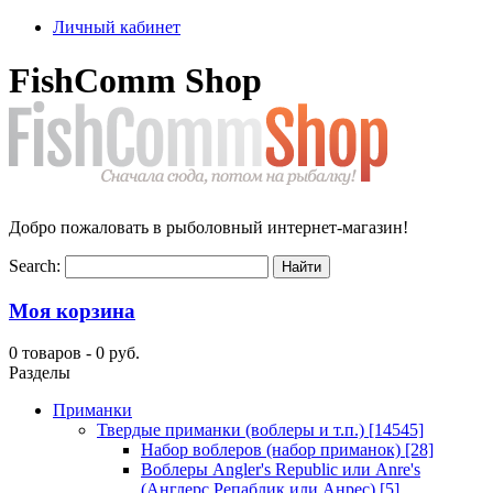
Личный кабинет
FishComm Shop
Добро пожаловать в рыболовный интернет-магазин!
Search:
Моя корзина
0 товаров -
0 руб.
Разделы
Приманки
Твердые приманки (воблеры и т.п.)
[14545]
Набор воблеров (набор приманок)
[28]
Воблеры Angler's Republic или Anre's
(Англерс Репаблик или Анрес)
[5]