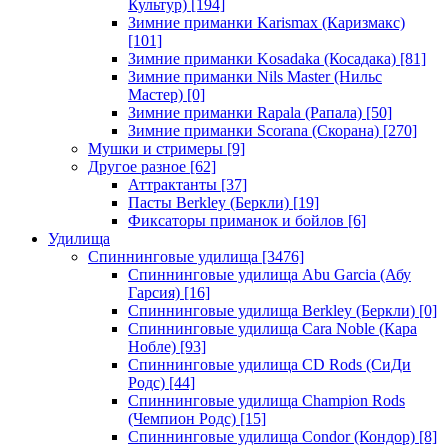
Культур)
[194]
Зимние приманки Karismax (Каризмакс)
[101]
Зимние приманки Kosadaka (Косадака)
[81]
Зимние приманки Nils Master (Нильс
Мастер)
[0]
Зимние приманки Rapala (Рапала)
[50]
Зимние приманки Scorana (Скорана)
[270]
Мушки и стримеры
[9]
Другое разное
[62]
Аттрактанты
[37]
Пасты Berkley (Беркли)
[19]
Фиксаторы приманок и бойлов
[6]
Удилища
Спиннинговые удилища
[3476]
Спиннинговые удилища Abu Garcia (Абу
Гарсия)
[16]
Спиннинговые удилища Berkley (Беркли)
[0]
Спиннинговые удилища Cara Noble (Кара
Нобле)
[93]
Спиннинговые удилища CD Rods (СиДи
Родс)
[44]
Спиннинговые удилища Champion Rods
(Чемпион Родс)
[15]
Спиннинговые удилища Condor (Кондор)
[8]