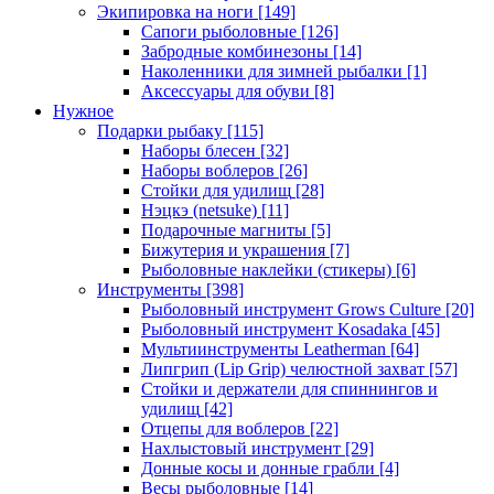
Экипировка на ноги
[149]
Сапоги рыболовные
[126]
Забродные комбинезоны
[14]
Наколенники для зимней рыбалки
[1]
Аксессуары для обуви
[8]
Нужное
Подарки рыбаку
[115]
Наборы блесен
[32]
Наборы воблеров
[26]
Стойки для удилищ
[28]
Нэцкэ (netsuke)
[11]
Подарочные магниты
[5]
Бижутерия и украшения
[7]
Рыболовные наклейки (стикеры)
[6]
Инструменты
[398]
Рыболовный инструмент Grows Culture
[20]
Рыболовный инструмент Kosadaka
[45]
Мультиинструменты Leatherman
[64]
Липгрип (Lip Grip) челюстной захват
[57]
Стойки и держатели для спиннингов и
удилищ
[42]
Отцепы для воблеров
[22]
Нахлыстовый инструмент
[29]
Донные косы и донные грабли
[4]
Весы рыболовные
[14]