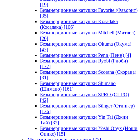
[19]
Безынерционные катушки Favorite (Фаворит)
[35]
Безынерционные катушки Kosadaka
(Косадака)
[106]
Безынерционные катушки Mitchell (Митчел)
[26]
Безынерционные катушки Okuma (Окума)
[47]
Безынерционные катушки Penn (Пенн)
[4]
Безынерционные катушки Ryobi (Риоби)
[177]
Безынерционные катушки Scorana (Скорана)
[31]
Безынерционные катушки Shimano
(Шимано)
[161]
Безынерционные катушки SPRO (СПРО)
[42]
Безынерционные катушки Stinger (Стингер)
[136]
Безынерционные катушки Yin Tai (Джин
Тай)
[32]
Безынерционные катушки Yoshi Onyx (Йоши
Оникс)
[15]
Мультипликаторные катушки
[75]