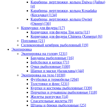
Карабины, вертлюжки, кольца Daiwa (Дайва)
[4]
Карабины, вертлюжки, кольца Kosadaka
(Косадака)
[134]
Карабины, вертлюжки, кольца Owner
(Овнер)
[36]
Кормушки для фидера
[17]
Кормушки для фидера Три кита
[11]
Кормушки для фидера Chimera (Химера)
[6]
Поплавки
[21]
Силиконовый кембрик рыболовный
[19]
Экипировка
Экипировка на голову
[231]
Банданы рыболовные
[16]
Бейсболки и кепки
[71]
Очки рыболовные
[100]
Шапки и маски (балаклавы)
[44]
Экипировка на тело
[1030]
Футболки и термобелье
[294]
Толстовки и флис
[231]
Куртки и костюмы рыболовные
[339]
Перчатки и рукавицы рыболовные
[118]
Жилеты разгрузки
[14]
Спасательные жилеты
[9]
Штаны и брюки рыболовные
[25]