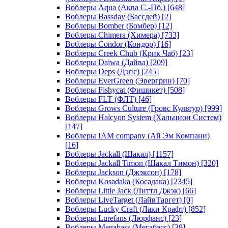
Воблеры Aqua (Аква С.-Пб.)
[648]
Воблеры Bassday (Бассдей)
[2]
Воблеры Bomber (Бомбер)
[12]
Воблеры Chimera (Химера)
[733]
Воблеры Condor (Кондор)
[16]
Воблеры Creek Chub (Крик Чаб)
[23]
Воблеры Daiwa (Дайва)
[209]
Воблеры Deps (Дэпс)
[245]
Воблеры EverGreen (Эвергрин)
[70]
Воблеры Fishycat (Фишикет)
[508]
Воблеры FLT (ФЛТ)
[46]
Воблеры Grows Culture (Гровс Культур)
[999]
Воблеры Halcyon System (Хальцион Систем)
[147]
Воблеры IAM company (Ай Эм Компани)
[16]
Воблеры Jackall (Шакал)
[1157]
Воблеры Jackall Timon (Шакал Тимон)
[320]
Воблеры Jackson (Джэксон)
[178]
Воблеры Kosadaka (Косадака)
[2345]
Воблеры Little Jack (Литтл Джэк)
[66]
Воблеры LiveTarget (ЛайвТаргет)
[0]
Воблеры Lucky Craft (Лаки Крафт)
[852]
Воблеры Lurefans (Люрфанс)
[23]
Воблеры Megabass (Мегабасс)
[39]