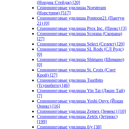
(Нордик Стейдж)
[20]
Спиннинговые удилища Norstream
(Норстрим)
[517]
Спиннинговые удилища Pontoon21 (Пантун
21)
[0]
Спиннинговые удилища Prox Inc. (Прокс)
[3]
Спиннинговые удилища Scorana (Скорана)
[27]
Спиннинговые удилища Select (Селект)
[20]
Спиннинговые удилища SL Rods (СЛ Родс)
[0]
Спиннинговые удилища Shimano (Шимано)
[0]
Спиннинговые удилища St. Croix (Сэнт
Крой)
[27]
Спиннинговые удилища Tsuribito
(Тсурибито)
[46]
Спиннинговые удилища Yin Tai (Джин Тай)
[7]
Спиннинговые удилища Yoshi Onyx (Йоши
Оникс)
[16]
Спиннинговые удилища Zemex (Земекс)
[10]
Спиннинговые удилища Zetrix (Зетрикс)
[199]
Спиннинговые удилища б/у
[38]