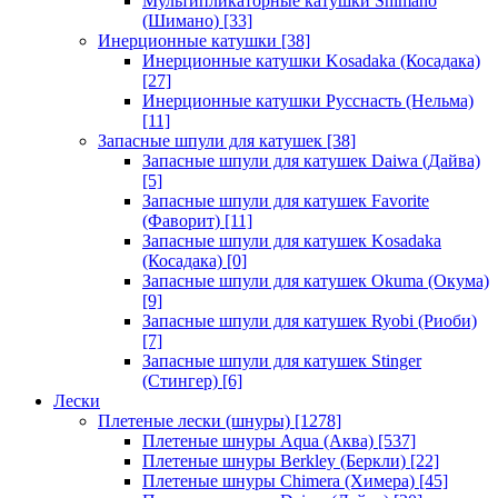
Мультипликаторные катушки Shimano
(Шимано)
[33]
Инерционные катушки
[38]
Инерционные катушки Kosadaka (Косадака)
[27]
Инерционные катушки Русснасть (Нельма)
[11]
Запасные шпули для катушек
[38]
Запасные шпули для катушек Daiwa (Дайва)
[5]
Запасные шпули для катушек Favorite
(Фаворит)
[11]
Запасные шпули для катушек Kosadaka
(Косадака)
[0]
Запасные шпули для катушек Okuma (Окума)
[9]
Запасные шпули для катушек Ryobi (Риоби)
[7]
Запасные шпули для катушек Stinger
(Стингер)
[6]
Лески
Плетеные лески (шнуры)
[1278]
Плетеные шнуры Aqua (Аква)
[537]
Плетеные шнуры Berkley (Беркли)
[22]
Плетеные шнуры Chimera (Химера)
[45]