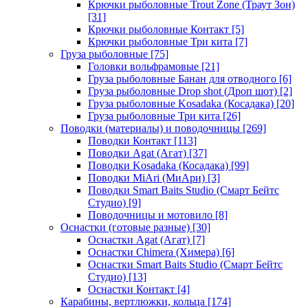
Крючки рыболовные Trout Zone (Траут Зон)
[31]
Крючки рыболовные Контакт
[5]
Крючки рыболовные Три кита
[7]
Груза рыболовные
[75]
Головки вольфрамовые
[21]
Груза рыболовные Банан для отводного
[6]
Груза рыболовные Drop shot (Дроп шот)
[2]
Груза рыболовные Kosadaka (Косадака)
[20]
Груза рыболовные Три кита
[26]
Поводки (материалы) и поводочницы
[269]
Поводки Контакт
[113]
Поводки Agat (Агат)
[37]
Поводки Kosadaka (Косадака)
[99]
Поводки MiAri (МиАри)
[3]
Поводки Smart Baits Studio (Смарт Бейтс
Студио)
[9]
Поводочницы и мотовило
[8]
Оснастки (готовые разные)
[30]
Оснастки Agat (Агат)
[7]
Оснастки Chimera (Химера)
[6]
Оснастки Smart Baits Studio (Смарт Бейтс
Студио)
[13]
Оснастки Контакт
[4]
Карабины, вертлюжки, кольца
[174]