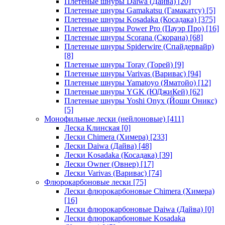
Плетеные шнуры Daiwa (Дайва)
[20]
Плетеные шнуры Gamakatsu (Гамакатсу)
[5]
Плетеные шнуры Kosadaka (Косадака)
[375]
Плетеные шнуры Power Pro (Пауэр Про)
[16]
Плетеные шнуры Scorana (Скорана)
[68]
Плетеные шнуры Spiderwire (Спайдервайр)
[8]
Плетеные шнуры Toray (Торей)
[9]
Плетеные шнуры Varivas (Варивас)
[94]
Плетеные шнуры Yamatoyo (Яматойо)
[12]
Плетеные шнуры YGK (ЮДжиКей)
[62]
Плетеные шнуры Yoshi Onyx (Йоши Оникс)
[5]
Монофильные лески (нейлоновые)
[411]
Леска Клинская
[0]
Лески Chimera (Химера)
[233]
Лески Daiwa (Дайва)
[48]
Лески Kosadaka (Косадака)
[39]
Лески Owner (Овнер)
[17]
Лески Varivas (Варивас)
[74]
Флюрокарбоновые лески
[75]
Лески флюрокарбоновые Chimera (Химера)
[16]
Лески флюрокарбоновые Daiwa (Дайва)
[0]
Лески флюрокарбоновые Kosadaka