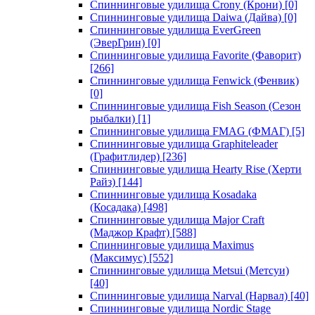
Спиннинговые удилища Crony (Крони)
[0]
Спиннинговые удилища Daiwa (Дайва)
[0]
Спиннинговые удилища EverGreen
(ЭверГрин)
[0]
Спиннинговые удилища Favorite (Фаворит)
[266]
Спиннинговые удилища Fenwick (Фенвик)
[0]
Спиннинговые удилища Fish Season (Сезон
рыбалки)
[1]
Спиннинговые удилища FMAG (ФМАГ)
[5]
Спиннинговые удилища Graphiteleader
(Графитлидер)
[236]
Спиннинговые удилища Hearty Rise (Херти
Райз)
[144]
Спиннинговые удилища Kosadaka
(Косадака)
[498]
Спиннинговые удилища Major Craft
(Маджор Крафт)
[588]
Спиннинговые удилища Maximus
(Максимус)
[552]
Спиннинговые удилища Metsui (Метсуи)
[40]
Спиннинговые удилища Narval (Нарвал)
[40]
Спиннинговые удилища Nordic Stage