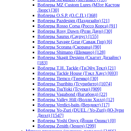
Воблеры MZ Custom Lures (МЗэт Кастом
Люрс)
[30]
Воблеры O.S.P. (О.С.П.)
[368]
Воблеры Pazdesign (Паздизайн)
[21]
Воблеры Rosso Corsa (Россо Корса)
[91]
Воблеры Rosy Dawn (Рози Даун)
[30]
Воблеры Saurus (Саурус)
[155]
Воблеры Savage Gear (Саваж Гир)
[6]
Воблеры Scorana (Скорана)
[90]
Воблеры Shimano (Шимано)
[128]
Воблеры Skagit Designs (Скагит Дизайнс)
[183]
Воблеры T.H. Tackle (ТиЭйч Текл)
[21]
Воблеры Tackle House (Тэкл Хаус)
[693]
Воблеры Tiemco (Тиемко)
[30]
Воблеры Tsuribito (Тсурибито)
[1074]
Воблеры TsuYoki (Тсуеки)
[909]
Воблеры Vagabond (Вагабонд)
[22]
Воблеры Valley Hill (Волли Хилл)
[12]
Воблеры Verdict-baits (Вердикт)
[17]
Воблеры Yo-Zuri (DUEL / Yo-Zuri) (Ю-Зури
Дюэл)
[1547]
Воблеры Yoshi Onyx (Йоши Оникс)
[0]
Воблеры Zenith (Зенич)
[299]