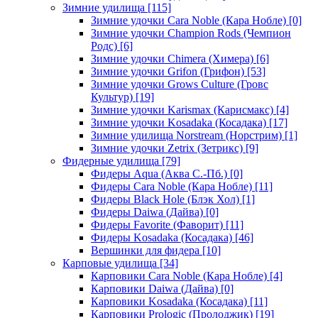
Зимние удилища
[115]
Зимние удочки Cara Noble (Кара Нобле)
[0]
Зимние удочки Champion Rods (Чемпион
Родс)
[6]
Зимние удочки Chimera (Химера)
[6]
Зимние удочки Grifon (Грифон)
[53]
Зимние удочки Grows Culture (Гровс
Культур)
[19]
Зимние удочки Karismax (Карисмакс)
[4]
Зимние удочки Kosadaka (Косадака)
[17]
Зимние удилища Norstream (Норстрим)
[1]
Зимние удочки Zetrix (Зетрикс)
[9]
Фидерные удилища
[79]
Фидеры Aqua (Аква С.-Пб.)
[0]
Фидеры Cara Noble (Кара Нобле)
[11]
Фидеры Black Hole (Блэк Хол)
[1]
Фидеры Daiwa (Дайва)
[0]
Фидеры Favorite (Фаворит)
[11]
Фидеры Kosadaka (Косадака)
[46]
Вершинки для фидера
[10]
Карповые удилища
[34]
Карповики Cara Noble (Кара Нобле)
[4]
Карповики Daiwa (Дайва)
[0]
Карповики Kosadaka (Косадака)
[11]
Карповики Prologic (Пролоджик)
[19]