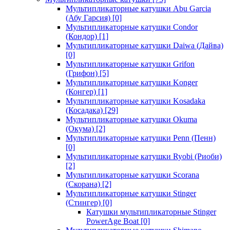
Мультипликаторные катушки Abu Garcia
(Абу Гарсия)
[0]
Мультипликаторные катушки Condor
(Кондор)
[1]
Мультипликаторные катушки Daiwa (Дайва)
[0]
Мультипликаторные катушки Grifon
(Грифон)
[5]
Мультипликаторные катушки Konger
(Конгер)
[1]
Мультипликаторные катушки Kosadaka
(Косадака)
[29]
Мультипликаторные катушки Okuma
(Окума)
[2]
Мультипликаторные катушки Penn (Пенн)
[0]
Мультипликаторные катушки Ryobi (Риоби)
[2]
Мультипликаторные катушки Scorana
(Скорана)
[2]
Мультипликаторные катушки Stinger
(Стингер)
[0]
Катушки мультипликаторные Stinger
PowerAge Boat
[0]