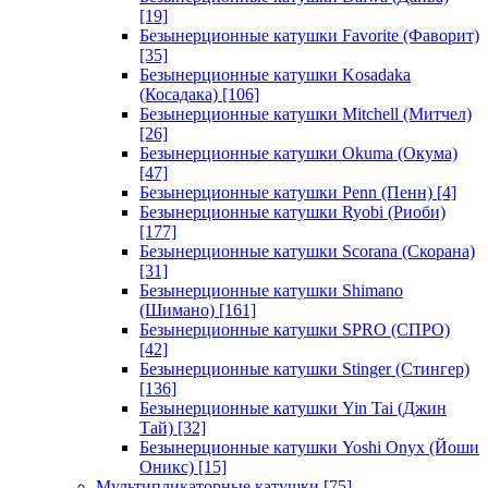
[19]
Безынерционные катушки Favorite (Фаворит)
[35]
Безынерционные катушки Kosadaka
(Косадака)
[106]
Безынерционные катушки Mitchell (Митчел)
[26]
Безынерционные катушки Okuma (Окума)
[47]
Безынерционные катушки Penn (Пенн)
[4]
Безынерционные катушки Ryobi (Риоби)
[177]
Безынерционные катушки Scorana (Скорана)
[31]
Безынерционные катушки Shimano
(Шимано)
[161]
Безынерционные катушки SPRO (СПРО)
[42]
Безынерционные катушки Stinger (Стингер)
[136]
Безынерционные катушки Yin Tai (Джин
Тай)
[32]
Безынерционные катушки Yoshi Onyx (Йоши
Оникс)
[15]
Мультипликаторные катушки
[75]