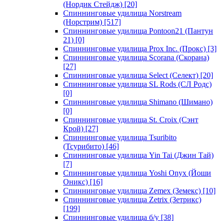
(Нордик Стейдж)
[20]
Спиннинговые удилища Norstream
(Норстрим)
[517]
Спиннинговые удилища Pontoon21 (Пантун
21)
[0]
Спиннинговые удилища Prox Inc. (Прокс)
[3]
Спиннинговые удилища Scorana (Скорана)
[27]
Спиннинговые удилища Select (Селект)
[20]
Спиннинговые удилища SL Rods (СЛ Родс)
[0]
Спиннинговые удилища Shimano (Шимано)
[0]
Спиннинговые удилища St. Croix (Сэнт
Крой)
[27]
Спиннинговые удилища Tsuribito
(Тсурибито)
[46]
Спиннинговые удилища Yin Tai (Джин Тай)
[7]
Спиннинговые удилища Yoshi Onyx (Йоши
Оникс)
[16]
Спиннинговые удилища Zemex (Земекс)
[10]
Спиннинговые удилища Zetrix (Зетрикс)
[199]
Спиннинговые удилища б/у
[38]