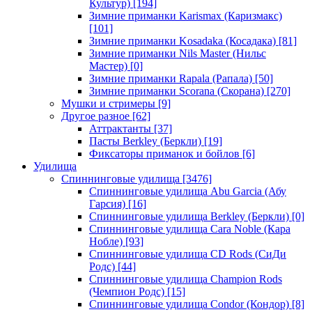
Культур)
[194]
Зимние приманки Karismax (Каризмакс)
[101]
Зимние приманки Kosadaka (Косадака)
[81]
Зимние приманки Nils Master (Нильс
Мастер)
[0]
Зимние приманки Rapala (Рапала)
[50]
Зимние приманки Scorana (Скорана)
[270]
Мушки и стримеры
[9]
Другое разное
[62]
Аттрактанты
[37]
Пасты Berkley (Беркли)
[19]
Фиксаторы приманок и бойлов
[6]
Удилища
Спиннинговые удилища
[3476]
Спиннинговые удилища Abu Garcia (Абу
Гарсия)
[16]
Спиннинговые удилища Berkley (Беркли)
[0]
Спиннинговые удилища Cara Noble (Кара
Нобле)
[93]
Спиннинговые удилища CD Rods (СиДи
Родс)
[44]
Спиннинговые удилища Champion Rods
(Чемпион Родс)
[15]
Спиннинговые удилища Condor (Кондор)
[8]