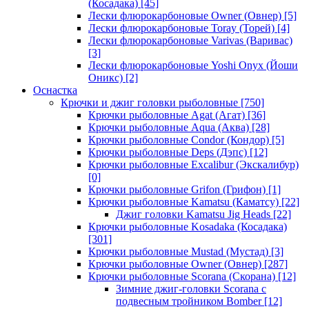
(Косадака)
[45]
Лески флюрокарбоновые Owner (Овнер)
[5]
Лески флюрокарбоновые Toray (Торей)
[4]
Лески флюрокарбоновые Varivas (Варивас)
[3]
Лески флюрокарбоновые Yoshi Onyx (Йоши
Оникс)
[2]
Оснастка
Крючки и джиг головки рыболовные
[750]
Крючки рыболовные Agat (Агат)
[36]
Крючки рыболовные Aqua (Аква)
[28]
Крючки рыболовные Condor (Кондор)
[5]
Крючки рыболовные Deps (Дэпс)
[12]
Крючки рыболовные Excalibur (Экскалибур)
[0]
Крючки рыболовные Grifon (Грифон)
[1]
Крючки рыболовные Kamatsu (Каматсу)
[22]
Джиг головки Kamatsu Jig Heads
[22]
Крючки рыболовные Kosadaka (Косадака)
[301]
Крючки рыболовные Mustad (Мустад)
[3]
Крючки рыболовные Owner (Овнер)
[287]
Крючки рыболовные Scorana (Скорана)
[12]
Зимние джиг-головки Scorana с
подвесным тройником Bomber
[12]