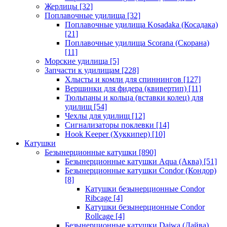
Жерлицы
[32]
Поплавочные удилища
[32]
Поплавочные удилища Kosadaka (Косадака)
[21]
Поплавочные удилища Scorana (Скорана)
[11]
Морские удилища
[5]
Запчасти к удилищам
[228]
Хлысты и комли для спиннингов
[127]
Вершинки для фидера (квивертип)
[11]
Тюльпаны и кольца (вставки колец) для
удилищ
[54]
Чехлы для удилищ
[12]
Сигнализаторы поклевки
[14]
Hook Keeper (Хуккипер)
[10]
Катушки
Безынерционные катушки
[890]
Безынерционные катушки Aqua (Аква)
[51]
Безынерционные катушки Condor (Кондор)
[8]
Катушки безынерционные Condor
Ribcage
[4]
Катушки безынерционные Condor
Rollcage
[4]
Безынерционные катушки Daiwa (Дайва)