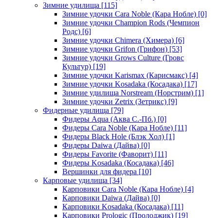
Зимние удилища
[115]
Зимние удочки Cara Noble (Кара Нобле)
[0]
Зимние удочки Champion Rods (Чемпион
Родс)
[6]
Зимние удочки Chimera (Химера)
[6]
Зимние удочки Grifon (Грифон)
[53]
Зимние удочки Grows Culture (Гровс
Культур)
[19]
Зимние удочки Karismax (Карисмакс)
[4]
Зимние удочки Kosadaka (Косадака)
[17]
Зимние удилища Norstream (Норстрим)
[1]
Зимние удочки Zetrix (Зетрикс)
[9]
Фидерные удилища
[79]
Фидеры Aqua (Аква С.-Пб.)
[0]
Фидеры Cara Noble (Кара Нобле)
[11]
Фидеры Black Hole (Блэк Хол)
[1]
Фидеры Daiwa (Дайва)
[0]
Фидеры Favorite (Фаворит)
[11]
Фидеры Kosadaka (Косадака)
[46]
Вершинки для фидера
[10]
Карповые удилища
[34]
Карповики Cara Noble (Кара Нобле)
[4]
Карповики Daiwa (Дайва)
[0]
Карповики Kosadaka (Косадака)
[11]
Карповики Prologic (Пролоджик)
[19]