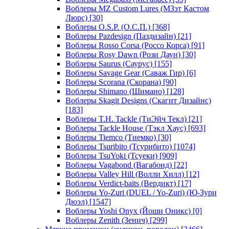
Воблеры MZ Custom Lures (МЗэт Кастом
Люрс)
[30]
Воблеры O.S.P. (О.С.П.)
[368]
Воблеры Pazdesign (Паздизайн)
[21]
Воблеры Rosso Corsa (Россо Корса)
[91]
Воблеры Rosy Dawn (Рози Даун)
[30]
Воблеры Saurus (Саурус)
[155]
Воблеры Savage Gear (Саваж Гир)
[6]
Воблеры Scorana (Скорана)
[90]
Воблеры Shimano (Шимано)
[128]
Воблеры Skagit Designs (Скагит Дизайнс)
[183]
Воблеры T.H. Tackle (ТиЭйч Текл)
[21]
Воблеры Tackle House (Тэкл Хаус)
[693]
Воблеры Tiemco (Тиемко)
[30]
Воблеры Tsuribito (Тсурибито)
[1074]
Воблеры TsuYoki (Тсуеки)
[909]
Воблеры Vagabond (Вагабонд)
[22]
Воблеры Valley Hill (Волли Хилл)
[12]
Воблеры Verdict-baits (Вердикт)
[17]
Воблеры Yo-Zuri (DUEL / Yo-Zuri) (Ю-Зури
Дюэл)
[1547]
Воблеры Yoshi Onyx (Йоши Оникс)
[0]
Воблеры Zenith (Зенич)
[299]