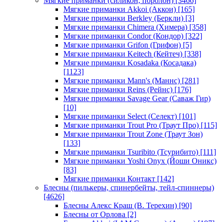
Мягкие приманки (силикон, поролон)
[3466]
Мягкие приманки Akkoi (Аккои)
[165]
Мягкие приманки Berkley (Беркли)
[3]
Мягкие приманки Chimera (Химера)
[358]
Мягкие приманки Condor (Кондор)
[322]
Мягкие приманки Grifon (Грифон)
[5]
Мягкие приманки Keitech (Кейтеч)
[338]
Мягкие приманки Kosadaka (Косадака)
[1123]
Мягкие приманки Mann's (Маннс)
[281]
Мягкие приманки Reins (Рейнс)
[176]
Мягкие приманки Savage Gear (Саваж Гир)
[10]
Мягкие приманки Select (Селект)
[101]
Мягкие приманки Trout Pro (Траут Про)
[115]
Мягкие приманки Trout Zone (Траут Зон)
[133]
Мягкие приманки Tsuribito (Тсурибито)
[111]
Мягкие приманки Yoshi Onyx (Йоши Оникс)
[83]
Мягкие приманки Контакт
[142]
Блесны (пилькеры, спинербейты, тейл-спиннеры)
[4626]
Блесны Алекс Краш (В. Терехин)
[90]
Блесны от Орлова
[2]