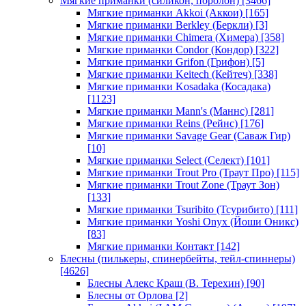
Мягкие приманки (силикон, поролон)
[3466]
Мягкие приманки Akkoi (Аккои)
[165]
Мягкие приманки Berkley (Беркли)
[3]
Мягкие приманки Chimera (Химера)
[358]
Мягкие приманки Condor (Кондор)
[322]
Мягкие приманки Grifon (Грифон)
[5]
Мягкие приманки Keitech (Кейтеч)
[338]
Мягкие приманки Kosadaka (Косадака)
[1123]
Мягкие приманки Mann's (Маннс)
[281]
Мягкие приманки Reins (Рейнс)
[176]
Мягкие приманки Savage Gear (Саваж Гир)
[10]
Мягкие приманки Select (Селект)
[101]
Мягкие приманки Trout Pro (Траут Про)
[115]
Мягкие приманки Trout Zone (Траут Зон)
[133]
Мягкие приманки Tsuribito (Тсурибито)
[111]
Мягкие приманки Yoshi Onyx (Йоши Оникс)
[83]
Мягкие приманки Контакт
[142]
Блесны (пилькеры, спинербейты, тейл-спиннеры)
[4626]
Блесны Алекс Краш (В. Терехин)
[90]
Блесны от Орлова
[2]