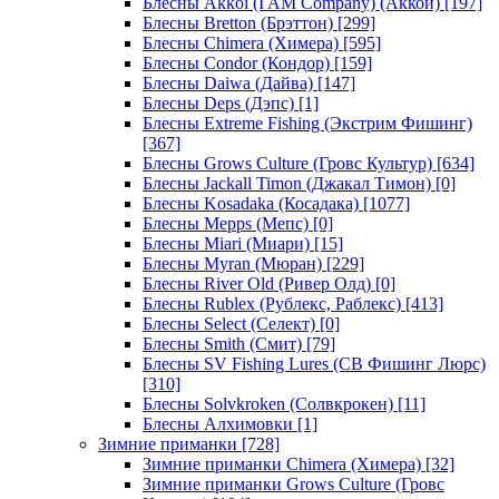
Блесны Akkoi (I AM Company) (Аккои)
[197]
Блесны Bretton (Брэттон)
[299]
Блесны Chimera (Химера)
[595]
Блесны Condor (Кондор)
[159]
Блесны Daiwa (Дайва)
[147]
Блесны Deps (Дэпс)
[1]
Блесны Extreme Fishing (Экстрим Фишинг)
[367]
Блесны Grows Culture (Гровс Культур)
[634]
Блесны Jackall Timon (Джакал Тимон)
[0]
Блесны Kosadaka (Косадака)
[1077]
Блесны Mepps (Мепс)
[0]
Блесны Miari (Миари)
[15]
Блесны Myran (Мюран)
[229]
Блесны River Old (Ривер Олд)
[0]
Блесны Rublex (Рублекс, Раблекс)
[413]
Блесны Select (Селект)
[0]
Блесны Smith (Смит)
[79]
Блесны SV Fishing Lures (СВ Фишинг Люрс)
[310]
Блесны Solvkroken (Солвкрокен)
[11]
Блесны Алхимовки
[1]
Зимние приманки
[728]
Зимние приманки Chimera (Химера)
[32]
Зимние приманки Grows Culture (Гровс