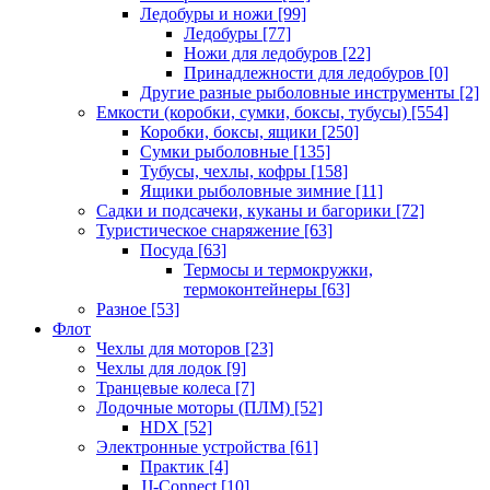
Ледобуры и ножи
[99]
Ледобуры
[77]
Ножи для ледобуров
[22]
Принадлежности для ледобуров
[0]
Другие разные рыболовные инструменты
[2]
Емкости (коробки, сумки, боксы, тубусы)
[554]
Коробки, боксы, ящики
[250]
Сумки рыболовные
[135]
Тубусы, чехлы, кофры
[158]
Ящики рыболовные зимние
[11]
Садки и подсачеки, куканы и багорики
[72]
Туристическое снаряжение
[63]
Посуда
[63]
Термосы и термокружки,
термоконтейнеры
[63]
Разное
[53]
Флот
Чехлы для моторов
[23]
Чехлы для лодок
[9]
Транцевые колеса
[7]
Лодочные моторы (ПЛМ)
[52]
HDX
[52]
Электронные устройства
[61]
Практик
[4]
JJ-Connect
[10]