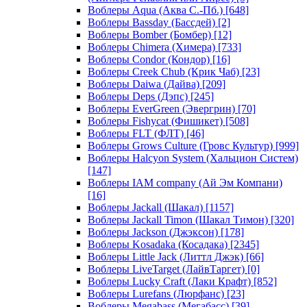
Воблеры Aqua (Аква С.-Пб.)
[648]
Воблеры Bassday (Бассдей)
[2]
Воблеры Bomber (Бомбер)
[12]
Воблеры Chimera (Химера)
[733]
Воблеры Condor (Кондор)
[16]
Воблеры Creek Chub (Крик Чаб)
[23]
Воблеры Daiwa (Дайва)
[209]
Воблеры Deps (Дэпс)
[245]
Воблеры EverGreen (Эвергрин)
[70]
Воблеры Fishycat (Фишикет)
[508]
Воблеры FLT (ФЛТ)
[46]
Воблеры Grows Culture (Гровс Культур)
[999]
Воблеры Halcyon System (Хальцион Систем)
[147]
Воблеры IAM company (Ай Эм Компани)
[16]
Воблеры Jackall (Шакал)
[1157]
Воблеры Jackall Timon (Шакал Тимон)
[320]
Воблеры Jackson (Джэксон)
[178]
Воблеры Kosadaka (Косадака)
[2345]
Воблеры Little Jack (Литтл Джэк)
[66]
Воблеры LiveTarget (ЛайвТаргет)
[0]
Воблеры Lucky Craft (Лаки Крафт)
[852]
Воблеры Lurefans (Люрфанс)
[23]
Воблеры Megabass (Мегабасс)
[39]