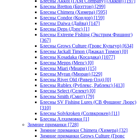
Блесны Akkoi (I AM Company) (Аккои)
[197]
Блесны Bretton (Брэттон)
[299]
Блесны Chimera (Химера)
[595]
Блесны Condor (Кондор)
[159]
Блесны Daiwa (Дайва)
[147]
Блесны Deps (Дэпс)
[1]
Блесны Extreme Fishing (Экстрим Фишинг)
[367]
Блесны Grows Culture (Гровс Культур)
[634]
Блесны Jackall Timon (Джакал Тимон)
[0]
Блесны Kosadaka (Косадака)
[1077]
Блесны Mepps (Мепс)
[0]
Блесны Miari (Миари)
[15]
Блесны Myran (Мюран)
[229]
Блесны River Old (Ривер Олд)
[0]
Блесны Rublex (Рублекс, Раблекс)
[413]
Блесны Select (Селект)
[0]
Блесны Smith (Смит)
[79]
Блесны SV Fishing Lures (СВ Фишинг Люрс)
[310]
Блесны Solvkroken (Солвкрокен)
[11]
Блесны Алхимовки
[1]
Зимние приманки
[728]
Зимние приманки Chimera (Химера)
[32]
Зимние приманки Grows Culture (Гровс