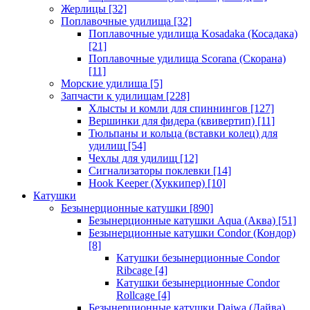
Жерлицы
[32]
Поплавочные удилища
[32]
Поплавочные удилища Kosadaka (Косадака)
[21]
Поплавочные удилища Scorana (Скорана)
[11]
Морские удилища
[5]
Запчасти к удилищам
[228]
Хлысты и комли для спиннингов
[127]
Вершинки для фидера (квивертип)
[11]
Тюльпаны и кольца (вставки колец) для
удилищ
[54]
Чехлы для удилищ
[12]
Сигнализаторы поклевки
[14]
Hook Keeper (Хуккипер)
[10]
Катушки
Безынерционные катушки
[890]
Безынерционные катушки Aqua (Аква)
[51]
Безынерционные катушки Condor (Кондор)
[8]
Катушки безынерционные Condor
Ribcage
[4]
Катушки безынерционные Condor
Rollcage
[4]
Безынерционные катушки Daiwa (Дайва)