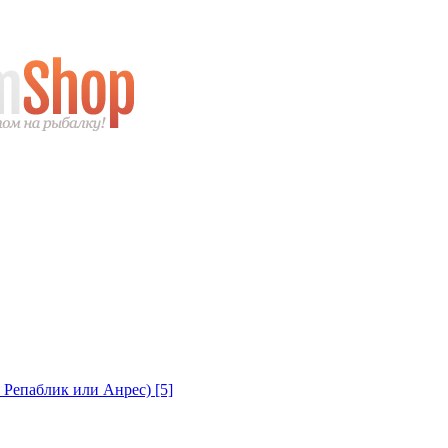
с Репаблик или Анрес)
[5]