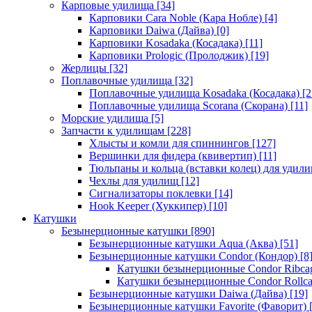
Карповые удилища
[34]
Карповики Cara Noble (Кара Нобле)
[4]
Карповики Daiwa (Дайва)
[0]
Карповики Kosadaka (Косадака)
[11]
Карповики Prologic (Пролоджик)
[19]
Жерлицы
[32]
Поплавочные удилища
[32]
Поплавочные удилища Kosadaka (Косадака)
[2
Поплавочные удилища Scorana (Скорана)
[11]
Морские удилища
[5]
Запчасти к удилищам
[228]
Хлысты и комли для спиннингов
[127]
Вершинки для фидера (квивертип)
[11]
Тюльпаны и кольца (вставки колец) для удил
Чехлы для удилищ
[12]
Сигнализаторы поклевки
[14]
Hook Keeper (Хуккипер)
[10]
Катушки
Безынерционные катушки
[890]
Безынерционные катушки Aqua (Аква)
[51]
Безынерционные катушки Condor (Кондор)
[8
Катушки безынерционные Condor Ribca
Катушки безынерционные Condor Rollc
Безынерционные катушки Daiwa (Дайва)
[19]
Безынерционные катушки Favorite (Фаворит)
[