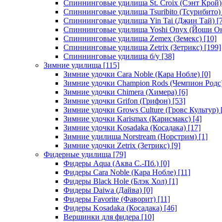
Спиннинговые удилища St. Croix (Сэнт Крой)
Спиннинговые удилища Tsuribito (Тсурибито)
Спиннинговые удилища Yin Tai (Джин Тай)
[7
Спиннинговые удилища Yoshi Onyx (Йоши О
Спиннинговые удилища Zemex (Земекс)
[10]
Спиннинговые удилища Zetrix (Зетрикс)
[199]
Спиннинговые удилища б/у
[38]
Зимние удилища
[115]
Зимние удочки Cara Noble (Кара Нобле)
[0]
Зимние удочки Champion Rods (Чемпион Родс
Зимние удочки Chimera (Химера)
[6]
Зимние удочки Grifon (Грифон)
[53]
Зимние удочки Grows Culture (Гровс Культур)
Зимние удочки Karismax (Карисмакс)
[4]
Зимние удочки Kosadaka (Косадака)
[17]
Зимние удилища Norstream (Норстрим)
[1]
Зимние удочки Zetrix (Зетрикс)
[9]
Фидерные удилища
[79]
Фидеры Aqua (Аква С.-Пб.)
[0]
Фидеры Cara Noble (Кара Нобле)
[11]
Фидеры Black Hole (Блэк Хол)
[1]
Фидеры Daiwa (Дайва)
[0]
Фидеры Favorite (Фаворит)
[11]
Фидеры Kosadaka (Косадака)
[46]
Вершинки для фидера
[10]