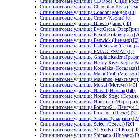
Спиннинговые удилища CD Rods (СиДи Родс
Спиннинговые удилища Champion Rods (Чемп
Спиннинговые удилища Condor (Кондор)
[8]
Спиннинговые удилища Crony (Крони)
[0]
Спиннинговые удилища Daiwa (Дайва)
[0]
Спиннинговые удилища EverGreen (ЭверГрин
Спиннинговые удилища Favorite (Фаворит)
[2
Спиннинговые удилища Fenwick (Фенвик)
[0]
Спиннинговые удилища Fish Season (Сезон р
Спиннинговые удилища FMAG (ФМАГ)
[5]
Спиннинговые удилища Graphiteleader (Графи
Спиннинговые удилища Hearty Rise (Херти Ра
Спиннинговые удилища Kosadaka (Косадака)
Спиннинговые удилища Major Craft (Маджор 
Спиннинговые удилища Maximus (Максимус)
Спиннинговые удилища Metsui (Метсуи)
[40]
Спиннинговые удилища Narval (Нарвал)
[40]
Спиннинговые удилища Nordic Stage (Нордик
Спиннинговые удилища Norstream (Норстрим
Спиннинговые удилища Pontoon21 (Пантун 2
Спиннинговые удилища Prox Inc. (Прокс)
[3]
Спиннинговые удилища Scorana (Скорана)
[27
Спиннинговые удилища Select (Селект)
[20]
Спиннинговые удилища SL Rods (СЛ Родс)
[0
Спиннинговые удилища Shimano (Шимано)
[0