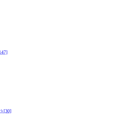
147]
с)
[30]