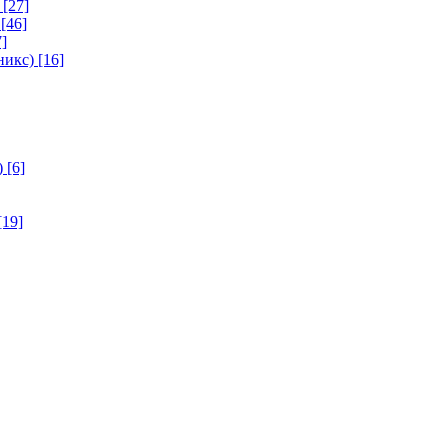
[27]
[46]
]
никс)
[16]
)
[6]
[19]