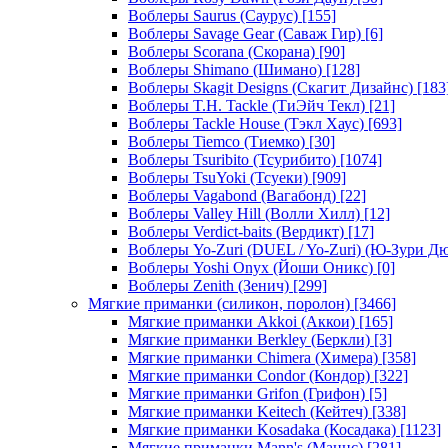
Воблеры Saurus (Саурус)
[155]
Воблеры Savage Gear (Саваж Гир)
[6]
Воблеры Scorana (Скорана)
[90]
Воблеры Shimano (Шимано)
[128]
Воблеры Skagit Designs (Скагит Дизайнс)
[183
Воблеры T.H. Tackle (ТиЭйч Текл)
[21]
Воблеры Tackle House (Тэкл Хаус)
[693]
Воблеры Tiemco (Тиемко)
[30]
Воблеры Tsuribito (Тсурибито)
[1074]
Воблеры TsuYoki (Тсуеки)
[909]
Воблеры Vagabond (Вагабонд)
[22]
Воблеры Valley Hill (Волли Хилл)
[12]
Воблеры Verdict-baits (Вердикт)
[17]
Воблеры Yo-Zuri (DUEL / Yo-Zuri) (Ю-Зури Д
Воблеры Yoshi Onyx (Йоши Оникс)
[0]
Воблеры Zenith (Зенич)
[299]
Мягкие приманки (силикон, поролон)
[3466]
Мягкие приманки Akkoi (Аккои)
[165]
Мягкие приманки Berkley (Беркли)
[3]
Мягкие приманки Chimera (Химера)
[358]
Мягкие приманки Condor (Кондор)
[322]
Мягкие приманки Grifon (Грифон)
[5]
Мягкие приманки Keitech (Кейтеч)
[338]
Мягкие приманки Kosadaka (Косадака)
[1123]
Мягкие приманки Mann's (Маннс)
[281]