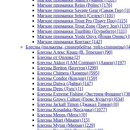
Мягкие приманки Reins (Рейнс)
[176]
Мягкие приманки Savage Gear (Саваж Гир)
[10
Мягкие приманки Select (Селект)
[101]
Мягкие приманки Trout Pro (Траут Про)
[115]
Мягкие приманки Trout Zone (Траут Зон)
[133]
Мягкие приманки Tsuribito (Тсурибито)
[111]
Мягкие приманки Yoshi Onyx (Йоши Оникс)
[
Мягкие приманки Контакт
[142]
Блесны (пилькеры, спинербейты, тейл-спиннеры)
[4
Блесны Алекс Краш (В. Терехин)
[90]
Блесны от Орлова
[2]
Блесны Akkoi (I AM Company) (Аккои)
[197]
Блесны Bretton (Брэттон)
[299]
Блесны Chimera (Химера)
[595]
Блесны Condor (Кондор)
[159]
Блесны Daiwa (Дайва)
[147]
Блесны Deps (Дэпс)
[1]
Блесны Extreme Fishing (Экстрим Фишинг)
[36
Блесны Grows Culture (Гровс Культур)
[634]
Блесны Jackall Timon (Джакал Тимон)
[0]
Блесны Kosadaka (Косадака)
[1077]
Блесны Mepps (Мепс)
[0]
Блесны Miari (Миари)
[15]
Блесны Myran (Мюран)
[229]