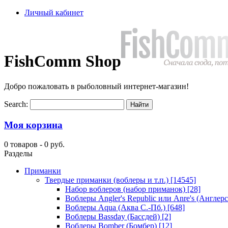
Личный кабинет
FishComm Shop
Добро пожаловать в рыболовный интернет-магазин!
Search:
Моя корзина
0 товаров -
0 руб.
Разделы
Приманки
Твердые приманки (воблеры и т.п.)
[14545]
Набор воблеров (набор приманок)
[28]
Воблеры Angler's Republic или Anre's (Англер
Воблеры Aqua (Аква С.-Пб.)
[648]
Воблеры Bassday (Бассдей)
[2]
Воблеры Bomber (Бомбер)
[12]