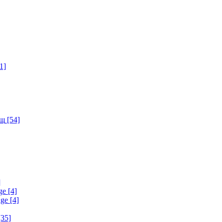
1]
ищ
[54]
]
ge
[4]
age
[4]
35]