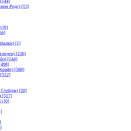
)
[44]
ион Родс)
[15]
)
[0]
66]
ыбалки)
[1]
тлидер)
[236]
йз)
[144]
[498]
Крафт)
[588]
[552]
 Стейдж)
[20]
)
[517]
1)
[0]
]
]
]