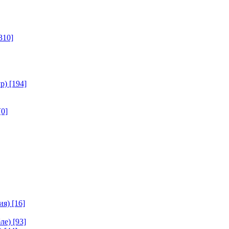
310]
р)
[194]
[0]
ия)
[16]
ле)
[93]