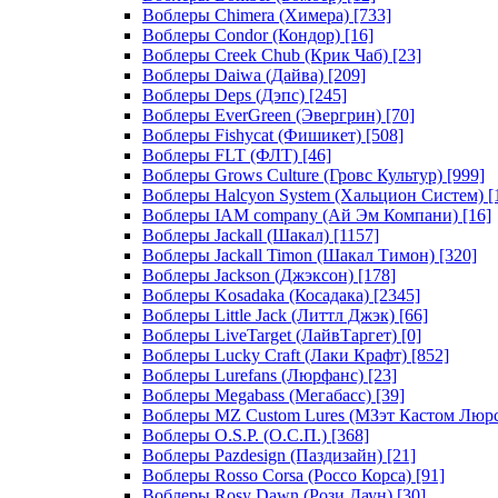
Воблеры Chimera (Химера)
[733]
Воблеры Condor (Кондор)
[16]
Воблеры Creek Chub (Крик Чаб)
[23]
Воблеры Daiwa (Дайва)
[209]
Воблеры Deps (Дэпс)
[245]
Воблеры EverGreen (Эвергрин)
[70]
Воблеры Fishycat (Фишикет)
[508]
Воблеры FLT (ФЛТ)
[46]
Воблеры Grows Culture (Гровс Культур)
[999]
Воблеры Halcyon System (Хальцион Систем)
[
Воблеры IAM company (Ай Эм Компани)
[16]
Воблеры Jackall (Шакал)
[1157]
Воблеры Jackall Timon (Шакал Тимон)
[320]
Воблеры Jackson (Джэксон)
[178]
Воблеры Kosadaka (Косадака)
[2345]
Воблеры Little Jack (Литтл Джэк)
[66]
Воблеры LiveTarget (ЛайвТаргет)
[0]
Воблеры Lucky Craft (Лаки Крафт)
[852]
Воблеры Lurefans (Люрфанс)
[23]
Воблеры Megabass (Мегабасс)
[39]
Воблеры MZ Custom Lures (МЗэт Кастом Люр
Воблеры O.S.P. (О.С.П.)
[368]
Воблеры Pazdesign (Паздизайн)
[21]
Воблеры Rosso Corsa (Россо Корса)
[91]
Воблеры Rosy Dawn (Рози Даун)
[30]