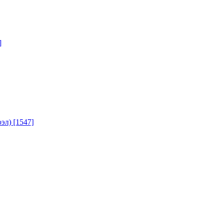
]
юэл)
[1547]