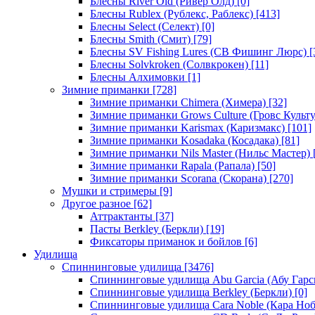
Блесны River Old (Ривер Олд)
[0]
Блесны Rublex (Рублекс, Раблекс)
[413]
Блесны Select (Селект)
[0]
Блесны Smith (Смит)
[79]
Блесны SV Fishing Lures (СВ Фишинг Люрс)
[
Блесны Solvkroken (Солвкрокен)
[11]
Блесны Алхимовки
[1]
Зимние приманки
[728]
Зимние приманки Chimera (Химера)
[32]
Зимние приманки Grows Culture (Гровс Культу
Зимние приманки Karismax (Каризмакс)
[101]
Зимние приманки Kosadaka (Косадака)
[81]
Зимние приманки Nils Master (Нильс Мастер)
Зимние приманки Rapala (Рапала)
[50]
Зимние приманки Scorana (Скорана)
[270]
Мушки и стримеры
[9]
Другое разное
[62]
Аттрактанты
[37]
Пасты Berkley (Беркли)
[19]
Фиксаторы приманок и бойлов
[6]
Удилища
Спиннинговые удилища
[3476]
Спиннинговые удилища Abu Garcia (Абу Гарс
Спиннинговые удилища Berkley (Беркли)
[0]
Спиннинговые удилища Cara Noble (Кара Ноб