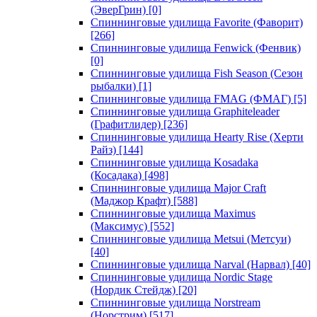
(ЭверГрин)
[0]
Спиннинговые удилища Favorite (Фаворит)
[266]
Спиннинговые удилища Fenwick (Фенвик)
[0]
Спиннинговые удилища Fish Season (Сезон
рыбалки)
[1]
Спиннинговые удилища FMAG (ФМАГ)
[5]
Спиннинговые удилища Graphiteleader
(Графитлидер)
[236]
Спиннинговые удилища Hearty Rise (Херти
Райз)
[144]
Спиннинговые удилища Kosadaka
(Косадака)
[498]
Спиннинговые удилища Major Craft
(Маджор Крафт)
[588]
Спиннинговые удилища Maximus
(Максимус)
[552]
Спиннинговые удилища Metsui (Метсуи)
[40]
Спиннинговые удилища Narval (Нарвал)
[40]
Спиннинговые удилища Nordic Stage
(Нордик Стейдж)
[20]
Спиннинговые удилища Norstream
(Норстрим)
[517]