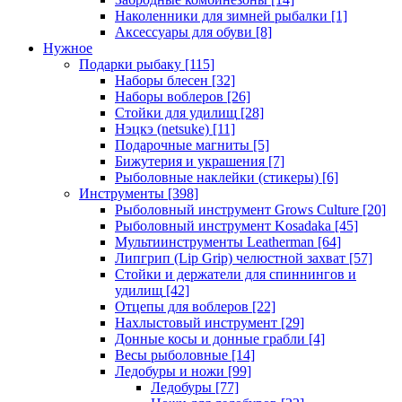
Наколенники для зимней рыбалки
[1]
Аксессуары для обуви
[8]
Нужное
Подарки рыбаку
[115]
Наборы блесен
[32]
Наборы воблеров
[26]
Стойки для удилищ
[28]
Нэцкэ (netsuke)
[11]
Подарочные магниты
[5]
Бижутерия и украшения
[7]
Рыболовные наклейки (стикеры)
[6]
Инструменты
[398]
Рыболовный инструмент Grows Culture
[20]
Рыболовный инструмент Kosadaka
[45]
Мультиинструменты Leatherman
[64]
Липгрип (Lip Grip) челюстной захват
[57]
Стойки и держатели для спиннингов и
удилищ
[42]
Отцепы для воблеров
[22]
Нахлыстовый инструмент
[29]
Донные косы и донные грабли
[4]
Весы рыболовные
[14]
Ледобуры и ножи
[99]
Ледобуры
[77]