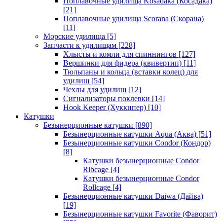
Поплавочные удилища Kosadaka (Косадака)
[21]
Поплавочные удилища Scorana (Скорана)
[11]
Морские удилища
[5]
Запчасти к удилищам
[228]
Хлысты и комли для спиннингов
[127]
Вершинки для фидера (квивертип)
[11]
Тюльпаны и кольца (вставки колец) для
удилищ
[54]
Чехлы для удилищ
[12]
Сигнализаторы поклевки
[14]
Hook Keeper (Хуккипер)
[10]
Катушки
Безынерционные катушки
[890]
Безынерционные катушки Aqua (Аква)
[51]
Безынерционные катушки Condor (Кондор)
[8]
Катушки безынерционные Condor
Ribcage
[4]
Катушки безынерционные Condor
Rollcage
[4]
Безынерционные катушки Daiwa (Дайва)
[19]
Безынерционные катушки Favorite (Фаворит)