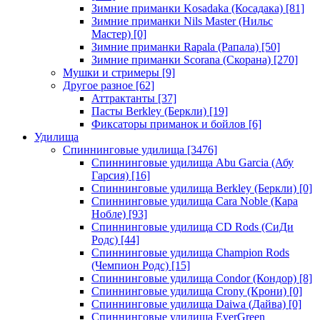
Зимние приманки Kosadaka (Косадака)
[81]
Зимние приманки Nils Master (Нильс
Мастер)
[0]
Зимние приманки Rapala (Рапала)
[50]
Зимние приманки Scorana (Скорана)
[270]
Мушки и стримеры
[9]
Другое разное
[62]
Аттрактанты
[37]
Пасты Berkley (Беркли)
[19]
Фиксаторы приманок и бойлов
[6]
Удилища
Спиннинговые удилища
[3476]
Спиннинговые удилища Abu Garcia (Абу
Гарсия)
[16]
Спиннинговые удилища Berkley (Беркли)
[0]
Спиннинговые удилища Cara Noble (Кара
Нобле)
[93]
Спиннинговые удилища CD Rods (СиДи
Родс)
[44]
Спиннинговые удилища Champion Rods
(Чемпион Родс)
[15]
Спиннинговые удилища Condor (Кондор)
[8]
Спиннинговые удилища Crony (Крони)
[0]
Спиннинговые удилища Daiwa (Дайва)
[0]
Спиннинговые удилища EverGreen