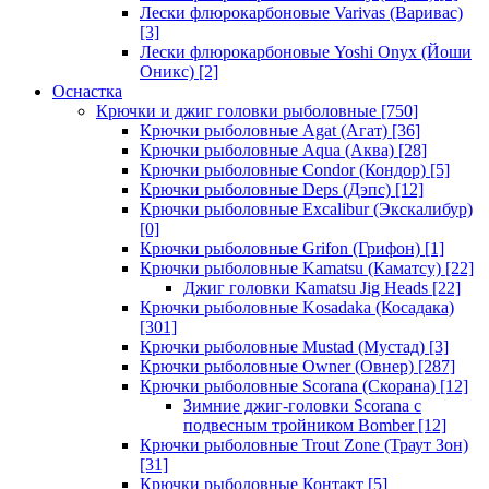
Лески флюрокарбоновые Varivas (Варивас)
[3]
Лески флюрокарбоновые Yoshi Onyx (Йоши
Оникс)
[2]
Оснастка
Крючки и джиг головки рыболовные
[750]
Крючки рыболовные Agat (Агат)
[36]
Крючки рыболовные Aqua (Аква)
[28]
Крючки рыболовные Condor (Кондор)
[5]
Крючки рыболовные Deps (Дэпс)
[12]
Крючки рыболовные Excalibur (Экскалибур)
[0]
Крючки рыболовные Grifon (Грифон)
[1]
Крючки рыболовные Kamatsu (Каматсу)
[22]
Джиг головки Kamatsu Jig Heads
[22]
Крючки рыболовные Kosadaka (Косадака)
[301]
Крючки рыболовные Mustad (Мустад)
[3]
Крючки рыболовные Owner (Овнер)
[287]
Крючки рыболовные Scorana (Скорана)
[12]
Зимние джиг-головки Scorana с
подвесным тройником Bomber
[12]
Крючки рыболовные Trout Zone (Траут Зон)
[31]
Крючки рыболовные Контакт
[5]