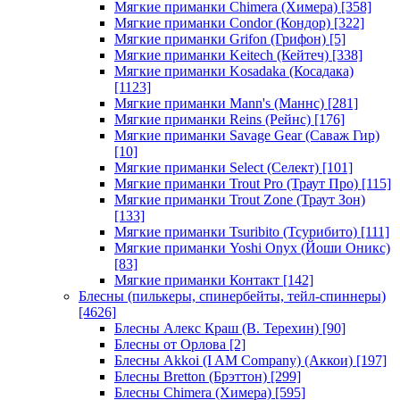
Мягкие приманки Chimera (Химера)
[358]
Мягкие приманки Condor (Кондор)
[322]
Мягкие приманки Grifon (Грифон)
[5]
Мягкие приманки Keitech (Кейтеч)
[338]
Мягкие приманки Kosadaka (Косадака)
[1123]
Мягкие приманки Mann's (Маннс)
[281]
Мягкие приманки Reins (Рейнс)
[176]
Мягкие приманки Savage Gear (Саваж Гир)
[10]
Мягкие приманки Select (Селект)
[101]
Мягкие приманки Trout Pro (Траут Про)
[115]
Мягкие приманки Trout Zone (Траут Зон)
[133]
Мягкие приманки Tsuribito (Тсурибито)
[111]
Мягкие приманки Yoshi Onyx (Йоши Оникс)
[83]
Мягкие приманки Контакт
[142]
Блесны (пилькеры, спинербейты, тейл-спиннеры)
[4626]
Блесны Алекс Краш (В. Терехин)
[90]
Блесны от Орлова
[2]
Блесны Akkoi (I AM Company) (Аккои)
[197]
Блесны Bretton (Брэттон)
[299]
Блесны Chimera (Химера)
[595]