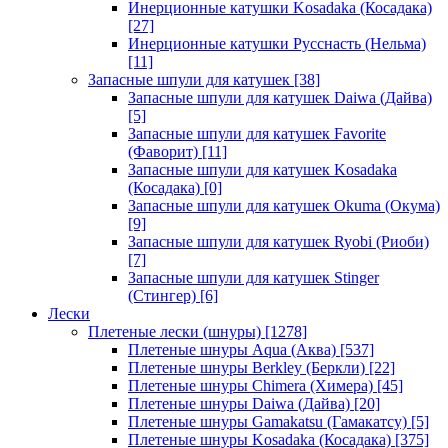
Инерционные катушки Kosadaka (Косадака)
[27]
Инерционные катушки Русснасть (Нельма)
[11]
Запасные шпули для катушек
[38]
Запасные шпули для катушек Daiwa (Дайва)
[5]
Запасные шпули для катушек Favorite
(Фаворит)
[11]
Запасные шпули для катушек Kosadaka
(Косадака)
[0]
Запасные шпули для катушек Okuma (Окума)
[9]
Запасные шпули для катушек Ryobi (Риоби)
[7]
Запасные шпули для катушек Stinger
(Стингер)
[6]
Лески
Плетеные лески (шнуры)
[1278]
Плетеные шнуры Aqua (Аква)
[537]
Плетеные шнуры Berkley (Беркли)
[22]
Плетеные шнуры Chimera (Химера)
[45]
Плетеные шнуры Daiwa (Дайва)
[20]
Плетеные шнуры Gamakatsu (Гамакатсу)
[5]
Плетеные шнуры Kosadaka (Косадака)
[375]