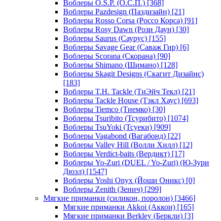
Воблеры O.S.P. (О.С.П.)
[368]
Воблеры Pazdesign (Паздизайн)
[21]
Воблеры Rosso Corsa (Россо Корса)
[91]
Воблеры Rosy Dawn (Рози Даун)
[30]
Воблеры Saurus (Саурус)
[155]
Воблеры Savage Gear (Саваж Гир)
[6]
Воблеры Scorana (Скорана)
[90]
Воблеры Shimano (Шимано)
[128]
Воблеры Skagit Designs (Скагит Дизайнс)
[183]
Воблеры T.H. Tackle (ТиЭйч Текл)
[21]
Воблеры Tackle House (Тэкл Хаус)
[693]
Воблеры Tiemco (Тиемко)
[30]
Воблеры Tsuribito (Тсурибито)
[1074]
Воблеры TsuYoki (Тсуеки)
[909]
Воблеры Vagabond (Вагабонд)
[22]
Воблеры Valley Hill (Волли Хилл)
[12]
Воблеры Verdict-baits (Вердикт)
[17]
Воблеры Yo-Zuri (DUEL / Yo-Zuri) (Ю-Зури
Дюэл)
[1547]
Воблеры Yoshi Onyx (Йоши Оникс)
[0]
Воблеры Zenith (Зенич)
[299]
Мягкие приманки (силикон, поролон)
[3466]
Мягкие приманки Akkoi (Аккои)
[165]
Мягкие приманки Berkley (Беркли)
[3]