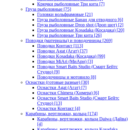
Крючки рыболовные Три кита
[7]
Груза рыболовные
[75]
Головки вольфрамовые
[21]
Груза рыболовные Банан для отводного
[6]
Груза рыболовные Drop shot (Дроп шот)
[2]
Груза рыболовные Kosadaka (Косадака)
[20]
Груза рыболовные Три кита
[26]
Поводки (материалы) и поводочницы
[269]
Поводки Контакт
[113]
Поводки Agat (Агат)
[37]
Поводки Kosadaka (Косадака)
[99]
Поводки MiAri (МиАри)
[3]
Поводки Smart Baits Studio (Смарт Бейтс
Студио)
[9]
Поводочницы и мотовило
[8]
Оснастки (готовые разные)
[30]
Оснастки Agat (Агат)
[7]
Оснастки Chimera (Химера)
[6]
Оснастки Smart Baits Studio (Смарт Бейтс
Студио)
[13]
Оснастки Контакт
[4]
Карабины, вертлюжки, кольца
[174]
Карабины, вертлюжки, кольца Daiwa (Дайва)
[4]
Карабины, вертлюжки, кольца Kosadaka