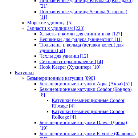
Поплавочные удилища Kosadaka (Косадака)
[21]
Поплавочные удилища Scorana (Скорана)
[11]
Морские удилища
[5]
Запчасти к удилищам
[228]
Хлысты и комли для спиннингов
[127]
Вершинки для фидера (квивертип)
[11]
Тюльпаны и кольца (вставки колец) для
удилищ
[54]
Чехлы для удилищ
[12]
Сигнализаторы поклевки
[14]
Hook Keeper (Хуккипер)
[10]
Катушки
Безынерционные катушки
[890]
Безынерционные катушки Aqua (Аква)
[51]
Безынерционные катушки Condor (Кондор)
[8]
Катушки безынерционные Condor
Ribcage
[4]
Катушки безынерционные Condor
Rollcage
[4]
Безынерционные катушки Daiwa (Дайва)
[19]
Безынерционные катушки Favorite (Фаворит)