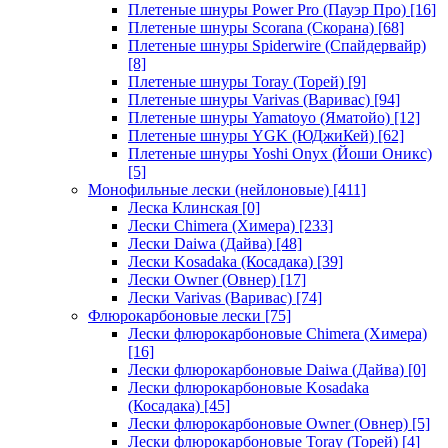
Плетеные шнуры Power Pro (Пауэр Про)
[16]
Плетеные шнуры Scorana (Скорана)
[68]
Плетеные шнуры Spiderwire (Спайдервайр)
[8]
Плетеные шнуры Toray (Торей)
[9]
Плетеные шнуры Varivas (Варивас)
[94]
Плетеные шнуры Yamatoyo (Яматойо)
[12]
Плетеные шнуры YGK (ЮДжиКей)
[62]
Плетеные шнуры Yoshi Onyx (Йоши Оникс)
[5]
Монофильные лески (нейлоновые)
[411]
Леска Клинская
[0]
Лески Chimera (Химера)
[233]
Лески Daiwa (Дайва)
[48]
Лески Kosadaka (Косадака)
[39]
Лески Owner (Овнер)
[17]
Лески Varivas (Варивас)
[74]
Флюрокарбоновые лески
[75]
Лески флюрокарбоновые Chimera (Химера)
[16]
Лески флюрокарбоновые Daiwa (Дайва)
[0]
Лески флюрокарбоновые Kosadaka
(Косадака)
[45]
Лески флюрокарбоновые Owner (Овнер)
[5]
Лески флюрокарбоновые Toray (Торей)
[4]