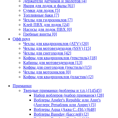
Держатели датчиков и эхолотов
[4]
Якоря для лодок и фалы
[61]
Сумки для лодок
[5]
Топливные баки
[7]
Чехлы для гидроциклов
[7]
Клей ПВХ для лодок
[24]
Насосы для лодок ПВХ
[0]
Гребные винты
[0]
Офф роуд
Чехлы для квадроциклов (ATV)
[20]
Чехлы для мотовездеходов (SSV)
[15]
Чехлы для снегоходов
[42]
Кофры для квадроциклов (текстиль)
[18]
Кабины для мотовездеходов
[13]
Кофры для снегоходов (текстиль)
[15]
Чехлы для мотоциклов
[0]
Кофры для квадроциклов (пластик)
[2]
Приманки
Твердые приманки (воблеры и т.п.)
[14545]
Набор воблеров (набор приманок)
[28]
Воблеры Angler's Republic или Anre's
(Англерс Репаблик или Анрес)
[5]
Воблеры Aqua (Аква С.-Пб.)
[648]
Воблеры Bassday (Бассдей)
[2]