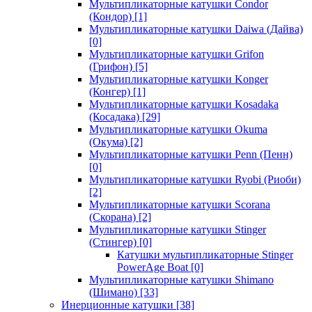
Мультипликаторные катушки Condor
(Кондор)
[1]
Мультипликаторные катушки Daiwa (Дайва)
[0]
Мультипликаторные катушки Grifon
(Грифон)
[5]
Мультипликаторные катушки Konger
(Конгер)
[1]
Мультипликаторные катушки Kosadaka
(Косадака)
[29]
Мультипликаторные катушки Okuma
(Окума)
[2]
Мультипликаторные катушки Penn (Пенн)
[0]
Мультипликаторные катушки Ryobi (Риоби)
[2]
Мультипликаторные катушки Scorana
(Скорана)
[2]
Мультипликаторные катушки Stinger
(Стингер)
[0]
Катушки мультипликаторные Stinger
PowerAge Boat
[0]
Мультипликаторные катушки Shimano
(Шимано)
[33]
Инерционные катушки
[38]