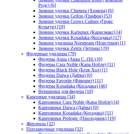
Родс)
[6]
Зимние удочки Chimera (Химера)
[6]
Зимние удочки Grifon (Грифон)
[53]
Зимние удочки Grows Culture (Гровс
Культур)
[19]
Зимние удочки Karismax (Карисмакс)
[4]
Зимние удочки Kosadaka (Косадака)
[17]
Зимние удилища Norstream (Норстрим)
[1]
Зимние удочки Zetrix (Зетрикс)
[9]
Фидерные удилища
[79]
Фидеры Aqua (Аква С.-Пб.)
[0]
Фидеры Cara Noble (Кара Нобле)
[11]
Фидеры Black Hole (Блэк Хол)
[1]
Фидеры Daiwa (Дайва)
[0]
Фидеры Favorite (Фаворит)
[11]
Фидеры Kosadaka (Косадака)
[46]
Вершинки для фидера
[10]
Карповые удилища
[34]
Карповики Cara Noble (Кара Нобле)
[4]
Карповики Daiwa (Дайва)
[0]
Карповики Kosadaka (Косадака)
[11]
Карповики Prologic (Пролоджик)
[19]
Жерлицы
[32]
Поплавочные удилища
[32]