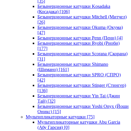
[35]
Безынерционные катушки Kosadaka
(Косадака)
[106]
Безынерционные катушки Mitchell (Митчел)
[26]
Безынерционные катушки Okuma (Окума)
[47]
Безынерционные катушки Penn (Пенн)
[4]
Безынерционные катушки Ryobi (Риоби)
[177]
Безынерционные катушки Scorana (Скорана)
[31]
Безынерционные катушки Shimano
(Шимано)
[161]
Безынерционные катушки SPRO (СПРО)
[42]
Безынерционные катушки Stinger (Стингер)
[136]
Безынерционные катушки Yin Tai (Джин
Тай)
[32]
Безынерционные катушки Yoshi Onyx (Йоши
Оникс)
[15]
Мультипликаторные катушки
[75]
Мультипликаторные катушки Abu Garcia
(Абу Гарсия)
[0]