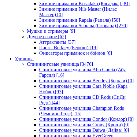
Зимние приманки Kosadaka (Косадака)
[81]
Зимние приманки Nils Master (Нильс
Мастер)
[0]
Зимние приманки Rapala (Рапала)
[50]
Зимние приманки Scorana (Скорана)
[270]
Мушки и стримеры
[9]
Другое разное
[62]
Аттрактанты
[37]
Пасты Berkley (Беркли)
[19]
Фиксаторы приманок и бойлов
[6]
Удилища
Спиннинговые удилища
[3476]
Спиннинговые удилища Abu Garcia (Абу
Гарсия)
[16]
Спиннинговые удилища Berkley (Беркли)
[0]
Спиннинговые удилища Cara Noble (Кара
Нобле)
[93]
Спиннинговые удилища CD Rods (СиДи
Родс)
[44]
Спиннинговые удилища Champion Rods
(Чемпион Родс)
[15]
Спиннинговые удилища Condor (Кондор)
[8]
Спиннинговые удилища Crony (Крони)
[0]
Спиннинговые удилища Daiwa (Дайва)
[0]
Спиннинговые удилища EverGreen