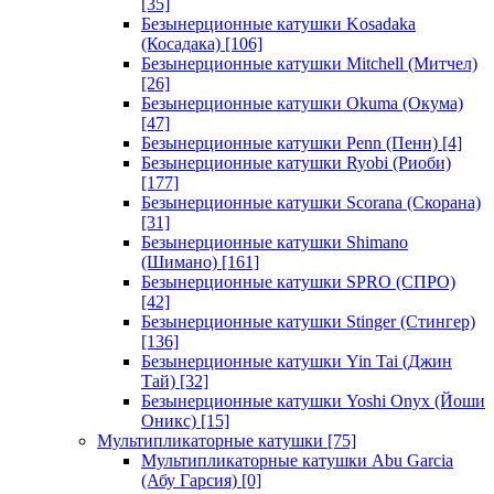
[35]
Безынерционные катушки Kosadaka
(Косадака)
[106]
Безынерционные катушки Mitchell (Митчел)
[26]
Безынерционные катушки Okuma (Окума)
[47]
Безынерционные катушки Penn (Пенн)
[4]
Безынерционные катушки Ryobi (Риоби)
[177]
Безынерционные катушки Scorana (Скорана)
[31]
Безынерционные катушки Shimano
(Шимано)
[161]
Безынерционные катушки SPRO (СПРО)
[42]
Безынерционные катушки Stinger (Стингер)
[136]
Безынерционные катушки Yin Tai (Джин
Тай)
[32]
Безынерционные катушки Yoshi Onyx (Йоши
Оникс)
[15]
Мультипликаторные катушки
[75]
Мультипликаторные катушки Abu Garcia
(Абу Гарсия)
[0]