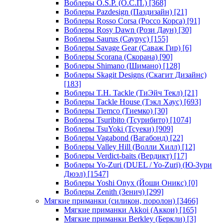
Воблеры O.S.P. (О.С.П.)
[368]
Воблеры Pazdesign (Паздизайн)
[21]
Воблеры Rosso Corsa (Россо Корса)
[91]
Воблеры Rosy Dawn (Рози Даун)
[30]
Воблеры Saurus (Саурус)
[155]
Воблеры Savage Gear (Саваж Гир)
[6]
Воблеры Scorana (Скорана)
[90]
Воблеры Shimano (Шимано)
[128]
Воблеры Skagit Designs (Скагит Дизайнс)
[183]
Воблеры T.H. Tackle (ТиЭйч Текл)
[21]
Воблеры Tackle House (Тэкл Хаус)
[693]
Воблеры Tiemco (Тиемко)
[30]
Воблеры Tsuribito (Тсурибито)
[1074]
Воблеры TsuYoki (Тсуеки)
[909]
Воблеры Vagabond (Вагабонд)
[22]
Воблеры Valley Hill (Волли Хилл)
[12]
Воблеры Verdict-baits (Вердикт)
[17]
Воблеры Yo-Zuri (DUEL / Yo-Zuri) (Ю-Зури
Дюэл)
[1547]
Воблеры Yoshi Onyx (Йоши Оникс)
[0]
Воблеры Zenith (Зенич)
[299]
Мягкие приманки (силикон, поролон)
[3466]
Мягкие приманки Akkoi (Аккои)
[165]
Мягкие приманки Berkley (Беркли)
[3]