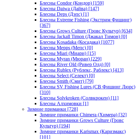
Блесны Condor (Кондор)
[159]
Блесны Daiwa (Дайва)
[147]
Блесны Deps (Дэпс)
[1]
Блесны Extreme Fishing (Экстрим Фишинг)
[367]
Блесны Grows Culture (Гровс Культур)
[634]
Блесны Jackall Timon (Джакал Тимон)
[0]
Блесны Kosadaka (Косадака)
[1077]
Блесны Mepps (Мепс)
[0]
Блесны Miari (Миари)
[15]
Блесны Myran (Мюран)
[229]
Блесны River Old (Ривер Олд)
[0]
Блесны Rublex (Рублекс, Раблекс)
[413]
Блесны Select (Селект)
[0]
Блесны Smith (Смит)
[79]
Блесны SV Fishing Lures (СВ Фишинг Люрс)
[310]
Блесны Solvkroken (Солвкрокен)
[11]
Блесны Алхимовки
[1]
Зимние приманки
[728]
Зимние приманки Chimera (Химера)
[32]
Зимние приманки Grows Culture (Гровс
Культур)
[194]
Зимние приманки Karismax (Каризмакс)
[101]