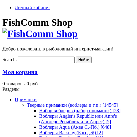
Личный кабинет
FishComm Shop
Добро пожаловать в рыболовный интернет-магазин!
Search:
Моя корзина
0 товаров -
0 руб.
Разделы
Приманки
Твердые приманки (воблеры и т.п.)
[14545]
Набор воблеров (набор приманок)
[28]
Воблеры Angler's Republic или Anre's
(Англерс Репаблик или Анрес)
[5]
Воблеры Aqua (Аква С.-Пб.)
[648]
Воблеры Bassday (Бассдей)
[2]