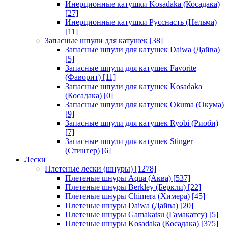
Инерционные катушки Kosadaka (Косадака)
[27]
Инерционные катушки Русснасть (Нельма)
[11]
Запасные шпули для катушек
[38]
Запасные шпули для катушек Daiwa (Дайва)
[5]
Запасные шпули для катушек Favorite
(Фаворит)
[11]
Запасные шпули для катушек Kosadaka
(Косадака)
[0]
Запасные шпули для катушек Okuma (Окума)
[9]
Запасные шпули для катушек Ryobi (Риоби)
[7]
Запасные шпули для катушек Stinger
(Стингер)
[6]
Лески
Плетеные лески (шнуры)
[1278]
Плетеные шнуры Aqua (Аква)
[537]
Плетеные шнуры Berkley (Беркли)
[22]
Плетеные шнуры Chimera (Химера)
[45]
Плетеные шнуры Daiwa (Дайва)
[20]
Плетеные шнуры Gamakatsu (Гамакатсу)
[5]
Плетеные шнуры Kosadaka (Косадака)
[375]