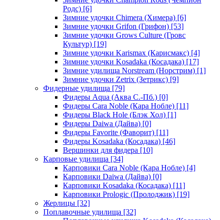
Родс)
[6]
Зимние удочки Chimera (Химера)
[6]
Зимние удочки Grifon (Грифон)
[53]
Зимние удочки Grows Culture (Гровс
Культур)
[19]
Зимние удочки Karismax (Карисмакс)
[4]
Зимние удочки Kosadaka (Косадака)
[17]
Зимние удилища Norstream (Норстрим)
[1]
Зимние удочки Zetrix (Зетрикс)
[9]
Фидерные удилища
[79]
Фидеры Aqua (Аква С.-Пб.)
[0]
Фидеры Cara Noble (Кара Нобле)
[11]
Фидеры Black Hole (Блэк Хол)
[1]
Фидеры Daiwa (Дайва)
[0]
Фидеры Favorite (Фаворит)
[11]
Фидеры Kosadaka (Косадака)
[46]
Вершинки для фидера
[10]
Карповые удилища
[34]
Карповики Cara Noble (Кара Нобле)
[4]
Карповики Daiwa (Дайва)
[0]
Карповики Kosadaka (Косадака)
[11]
Карповики Prologic (Пролоджик)
[19]
Жерлицы
[32]
Поплавочные удилища
[32]