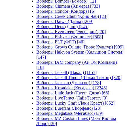
Воблеры Bomber (Бомбер)
[12]
Воблеры Chimera (Химера)
[733]
Воблеры Condor (Кондор)
[16]
Воблеры Creek Chub (Крик Чаб)
[23]
Воблеры Daiwa (Дайва)
[209]
Воблеры Deps (Дэпс)
[245]
Воблеры EverGreen (Эвергрин)
[70]
Воблеры Fishycat (Фишикет)
[508]
Воблеры FLT (ФЛТ)
[46]
Воблеры Grows Culture (Гровс Культур)
[999]
Воблеры Halcyon System (Хальцион Систем)
[147]
Воблеры IAM company (Ай Эм Компани)
[16]
Воблеры Jackall (Шакал)
[1157]
Воблеры Jackall Timon (Шакал Тимон)
[320]
Воблеры Jackson (Джэксон)
[178]
Воблеры Kosadaka (Косадака)
[2345]
Воблеры Little Jack (Литтл Джэк)
[66]
Воблеры LiveTarget (ЛайвТаргет)
[0]
Воблеры Lucky Craft (Лаки Крафт)
[852]
Воблеры Lurefans (Люрфанс)
[23]
Воблеры Megabass (Мегабасс)
[39]
Воблеры MZ Custom Lures (МЗэт Кастом
Люрс)
[30]