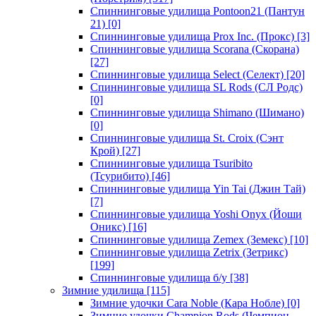
Спиннинговые удилища Pontoon21 (Пантун
21)
[0]
Спиннинговые удилища Prox Inc. (Прокс)
[3]
Спиннинговые удилища Scorana (Скорана)
[27]
Спиннинговые удилища Select (Селект)
[20]
Спиннинговые удилища SL Rods (СЛ Родс)
[0]
Спиннинговые удилища Shimano (Шимано)
[0]
Спиннинговые удилища St. Croix (Сэнт
Крой)
[27]
Спиннинговые удилища Tsuribito
(Тсурибито)
[46]
Спиннинговые удилища Yin Tai (Джин Тай)
[7]
Спиннинговые удилища Yoshi Onyx (Йоши
Оникс)
[16]
Спиннинговые удилища Zemex (Земекс)
[10]
Спиннинговые удилища Zetrix (Зетрикс)
[199]
Спиннинговые удилища б/у
[38]
Зимние удилища
[115]
Зимние удочки Cara Noble (Кара Нобле)
[0]
Зимние удочки Champion Rods (Чемпион