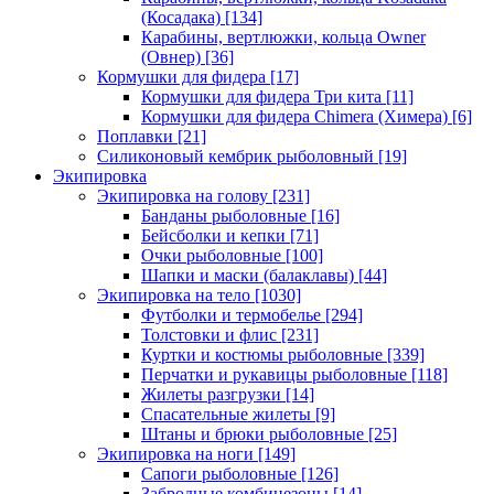
(Косадака)
[134]
Карабины, вертлюжки, кольца Owner
(Овнер)
[36]
Кормушки для фидера
[17]
Кормушки для фидера Три кита
[11]
Кормушки для фидера Chimera (Химера)
[6]
Поплавки
[21]
Силиконовый кембрик рыболовный
[19]
Экипировка
Экипировка на голову
[231]
Банданы рыболовные
[16]
Бейсболки и кепки
[71]
Очки рыболовные
[100]
Шапки и маски (балаклавы)
[44]
Экипировка на тело
[1030]
Футболки и термобелье
[294]
Толстовки и флис
[231]
Куртки и костюмы рыболовные
[339]
Перчатки и рукавицы рыболовные
[118]
Жилеты разгрузки
[14]
Спасательные жилеты
[9]
Штаны и брюки рыболовные
[25]
Экипировка на ноги
[149]
Сапоги рыболовные
[126]
Забродные комбинезоны
[14]