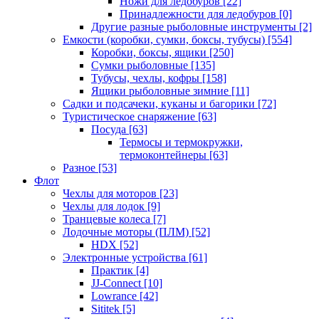
Ножи для ледобуров
[22]
Принадлежности для ледобуров
[0]
Другие разные рыболовные инструменты
[2]
Емкости (коробки, сумки, боксы, тубусы)
[554]
Коробки, боксы, ящики
[250]
Сумки рыболовные
[135]
Тубусы, чехлы, кофры
[158]
Ящики рыболовные зимние
[11]
Садки и подсачеки, куканы и багорики
[72]
Туристическое снаряжение
[63]
Посуда
[63]
Термосы и термокружки,
термоконтейнеры
[63]
Разное
[53]
Флот
Чехлы для моторов
[23]
Чехлы для лодок
[9]
Транцевые колеса
[7]
Лодочные моторы (ПЛМ)
[52]
HDX
[52]
Электронные устройства
[61]
Практик
[4]
JJ-Connect
[10]
Lowrance
[42]
Sititek
[5]