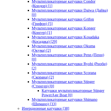
Мультипликаторные катушки Condor
(Кондор)
[1]
Мультипликаторные катушки Daiwa (Дайва)
[0]
Мультипликаторные катушки Grifon
(Грифон)
[5]
Мультипликаторные катушки Konger
(Конгер)
[1]
Мультипликаторные катушки Kosadaka
(Косадака)
[29]
Мультипликаторные катушки Okuma
(Окума)
[2]
Мультипликаторные катушки Penn (Пенн)
[0]
Мультипликаторные катушки Ryobi (Риоби)
[2]
Мультипликаторные катушки Scorana
(Скорана)
[2]
Мультипликаторные катушки Stinger
(Стингер)
[0]
Катушки мультипликаторные Stinger
PowerAge Boat
[0]
Мультипликаторные катушки Shimano
(Шимано)
[33]
Инерционные катушки
[38]