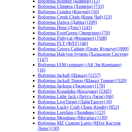
Воблеры Bomber (Бомбер)
[12]
Воблеры Chimera (Химера)
[733]
Воблеры Condor (Кондор)
[16]
Воблеры Creek Chub (Крик Чаб)
[23]
Воблеры Daiwa (Дайва)
[209]
Воблеры Deps (Дэпс)
[245]
Воблеры EverGreen (Эвергрин)
[70]
Воблеры Fishycat (Фишикет)
[508]
Воблеры FLT (ФЛТ)
[46]
Воблеры Grows Culture (Гровс Культур)
[999]
Воблеры Halcyon System (Хальцион Систем)
[147]
Воблеры IAM company (Ай Эм Компани)
[16]
Воблеры Jackall (Шакал)
[1157]
Воблеры Jackall Timon (Шакал Тимон)
[320]
Воблеры Jackson (Джэксон)
[178]
Воблеры Kosadaka (Косадака)
[2345]
Воблеры Little Jack (Литтл Джэк)
[66]
Воблеры LiveTarget (ЛайвТаргет)
[0]
Воблеры Lucky Craft (Лаки Крафт)
[852]
Воблеры Lurefans (Люрфанс)
[23]
Воблеры Megabass (Мегабасс)
[39]
Воблеры MZ Custom Lures (МЗэт Кастом
Люрс)
[30]