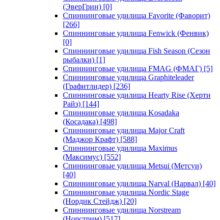
(ЭверГрин)
[0]
Спиннинговые удилища Favorite (Фаворит)
[266]
Спиннинговые удилища Fenwick (Фенвик)
[0]
Спиннинговые удилища Fish Season (Сезон
рыбалки)
[1]
Спиннинговые удилища FMAG (ФМАГ)
[5]
Спиннинговые удилища Graphiteleader
(Графитлидер)
[236]
Спиннинговые удилища Hearty Rise (Херти
Райз)
[144]
Спиннинговые удилища Kosadaka
(Косадака)
[498]
Спиннинговые удилища Major Craft
(Маджор Крафт)
[588]
Спиннинговые удилища Maximus
(Максимус)
[552]
Спиннинговые удилища Metsui (Метсуи)
[40]
Спиннинговые удилища Narval (Нарвал)
[40]
Спиннинговые удилища Nordic Stage
(Нордик Стейдж)
[20]
Спиннинговые удилища Norstream
(Норстрим)
[517]