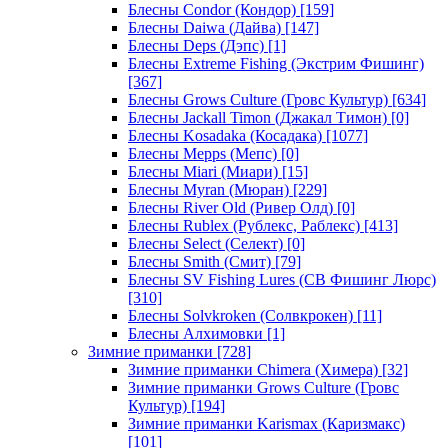
Блесны Condor (Кондор)
[159]
Блесны Daiwa (Дайва)
[147]
Блесны Deps (Дэпс)
[1]
Блесны Extreme Fishing (Экстрим Фишинг)
[367]
Блесны Grows Culture (Гровс Культур)
[634]
Блесны Jackall Timon (Джакал Тимон)
[0]
Блесны Kosadaka (Косадака)
[1077]
Блесны Mepps (Мепс)
[0]
Блесны Miari (Миари)
[15]
Блесны Myran (Мюран)
[229]
Блесны River Old (Ривер Олд)
[0]
Блесны Rublex (Рублекс, Раблекс)
[413]
Блесны Select (Селект)
[0]
Блесны Smith (Смит)
[79]
Блесны SV Fishing Lures (СВ Фишинг Люрс)
[310]
Блесны Solvkroken (Солвкрокен)
[11]
Блесны Алхимовки
[1]
Зимние приманки
[728]
Зимние приманки Chimera (Химера)
[32]
Зимние приманки Grows Culture (Гровс
Культур)
[194]
Зимние приманки Karismax (Каризмакс)
[101]