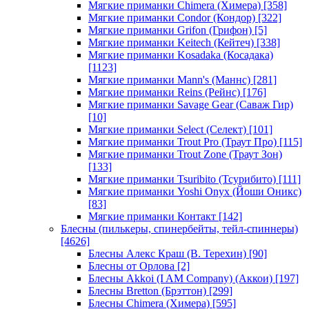
Мягкие приманки Chimera (Химера)
[358]
Мягкие приманки Condor (Кондор)
[322]
Мягкие приманки Grifon (Грифон)
[5]
Мягкие приманки Keitech (Кейтеч)
[338]
Мягкие приманки Kosadaka (Косадака)
[1123]
Мягкие приманки Mann's (Маннс)
[281]
Мягкие приманки Reins (Рейнс)
[176]
Мягкие приманки Savage Gear (Саваж Гир)
[10]
Мягкие приманки Select (Селект)
[101]
Мягкие приманки Trout Pro (Траут Про)
[115]
Мягкие приманки Trout Zone (Траут Зон)
[133]
Мягкие приманки Tsuribito (Тсурибито)
[111]
Мягкие приманки Yoshi Onyx (Йоши Оникс)
[83]
Мягкие приманки Контакт
[142]
Блесны (пилькеры, спинербейты, тейл-спиннеры)
[4626]
Блесны Алекс Краш (В. Терехин)
[90]
Блесны от Орлова
[2]
Блесны Akkoi (I AM Company) (Аккои)
[197]
Блесны Bretton (Брэттон)
[299]
Блесны Chimera (Химера)
[595]