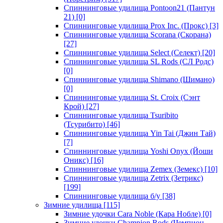
Спиннинговые удилища Pontoon21 (Пантун
21)
[0]
Спиннинговые удилища Prox Inc. (Прокс)
[3]
Спиннинговые удилища Scorana (Скорана)
[27]
Спиннинговые удилища Select (Селект)
[20]
Спиннинговые удилища SL Rods (СЛ Родс)
[0]
Спиннинговые удилища Shimano (Шимано)
[0]
Спиннинговые удилища St. Croix (Сэнт
Крой)
[27]
Спиннинговые удилища Tsuribito
(Тсурибито)
[46]
Спиннинговые удилища Yin Tai (Джин Тай)
[7]
Спиннинговые удилища Yoshi Onyx (Йоши
Оникс)
[16]
Спиннинговые удилища Zemex (Земекс)
[10]
Спиннинговые удилища Zetrix (Зетрикс)
[199]
Спиннинговые удилища б/у
[38]
Зимние удилища
[115]
Зимние удочки Cara Noble (Кара Нобле)
[0]
Зимние удочки Champion Rods (Чемпион