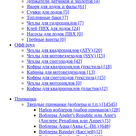
Держатели датчиков и эхолотов
[4]
Якоря для лодок и фалы
[61]
Сумки для лодок
[5]
Топливные баки
[7]
Чехлы для гидроциклов
[7]
Клей ПВХ для лодок
[24]
Насосы для лодок ПВХ
[0]
Гребные винты
[0]
Офф роуд
Чехлы для квадроциклов (ATV)
[20]
Чехлы для мотовездеходов (SSV)
[15]
Чехлы для снегоходов
[42]
Кофры для квадроциклов (текстиль)
[18]
Кабины для мотовездеходов
[13]
Кофры для снегоходов (текстиль)
[15]
Чехлы для мотоциклов
[0]
Кофры для квадроциклов (пластик)
[2]
Приманки
Твердые приманки (воблеры и т.п.)
[14545]
Набор воблеров (набор приманок)
[28]
Воблеры Angler's Republic или Anre's
(Англерс Репаблик или Анрес)
[5]
Воблеры Aqua (Аква С.-Пб.)
[648]
Воблеры Bassday (Бассдей)
[2]