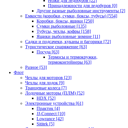
Ножи для ледобуров
[22]
Принадлежности для ледобуров
[0]
Другие разные рыболовные инструменты
[2]
Емкости (коробки, сумки, боксы, тубусы)
[554]
Коробки, боксы, ящики
[250]
Сумки рыболовные
[135]
Тубусы, чехлы, кофры
[158]
Ящики рыболовные зимние
[11]
Садки и подсачеки, куканы и багорики
[72]
Туристическое снаряжение
[63]
Посуда
[63]
Термосы и термокружки,
термоконтейнеры
[63]
Разное
[53]
Флот
Чехлы для моторов
[23]
Чехлы для лодок
[9]
Транцевые колеса
[7]
Лодочные моторы (ПЛМ)
[52]
HDX
[52]
Электронные устройства
[61]
Практик
[4]
JJ-Connect
[10]
Lowrance
[42]
Sititek
[5]