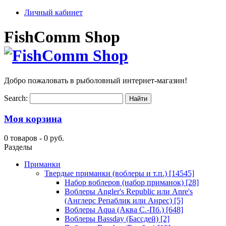
Личный кабинет
FishComm Shop
Добро пожаловать в рыболовный интернет-магазин!
Search:
Моя корзина
0 товаров -
0 руб.
Разделы
Приманки
Твердые приманки (воблеры и т.п.)
[14545]
Набор воблеров (набор приманок)
[28]
Воблеры Angler's Republic или Anre's
(Англерс Репаблик или Анрес)
[5]
Воблеры Aqua (Аква С.-Пб.)
[648]
Воблеры Bassday (Бассдей)
[2]