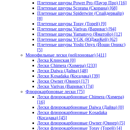
Плетеные шнуры Power Pro (Пауэр Про)
[16]
Плетеные шнуры Scorana (Скорана)
[68]
Плетеные шнуры Spiderwire (Спайдервайр)
[8]
Плетеные шнуры Toray (Торей)
[9]
Плетеные шнуры Varivas (Варивас)
[94]
Плетеные шнуры Yamatoyo (Яматойо)
[12]
Плетеные шнуры YGK (ЮДжиКей)
[62]
Плетеные шнуры Yoshi Onyx (Йоши Оникс)
[5]
Монофильные лески (нейлоновые)
[411]
Леска Клинская
[0]
Лески Chimera (Химера)
[233]
Лески Daiwa (Дайва)
[48]
Лески Kosadaka (Косадака)
[39]
Лески Owner (Овнер)
[17]
Лески Varivas (Варивас)
[74]
Флюрокарбоновые лески
[75]
Лески флюрокарбоновые Chimera (Химера)
[16]
Лески флюрокарбоновые Daiwa (Дайва)
[0]
Лески флюрокарбоновые Kosadaka
(Косадака)
[45]
Лески флюрокарбоновые Owner (Овнер)
[5]
Лески флюрокарбоновые Toray (Торей)
[4]