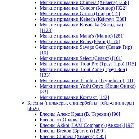
Мягкие приманки Chimera (Химера)
[358]
Мягкие приманки Condor (Кондор)
[322]
Мягкие приманки Grifon (Грифон)
[5]
Мягкие приманки Keitech (Кейтеч)
[338]
Мягкие приманки Kosadaka (Косадака)
[1123]
Мягкие приманки Mann's (Маннс)
[281]
Мягкие приманки Reins (Рейнс)
[176]
Мягкие приманки Savage Gear (Саваж Гир)
[10]
Мягкие приманки Select (Селект)
[101]
Мягкие приманки Trout Pro (Траут Про)
[115]
Мягкие приманки Trout Zone (Траут Зон)
[133]
Мягкие приманки Tsuribito (Тсурибито)
[111]
Мягкие приманки Yoshi Onyx (Йоши Оникс)
[83]
Мягкие приманки Контакт
[142]
Блесны (пилькеры, спинербейты, тейл-спиннеры)
[4626]
Блесны Алекс Краш (В. Терехин)
[90]
Блесны от Орлова
[2]
Блесны Akkoi (I AM Company) (Аккои)
[197]
Блесны Bretton (Брэттон)
[299]
Блесны Chimera (Химера)
[595]