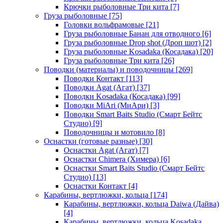
Крючки рыболовные Три кита
[7]
Груза рыболовные
[75]
Головки вольфрамовые
[21]
Груза рыболовные Банан для отводного
[6]
Груза рыболовные Drop shot (Дроп шот)
[2]
Груза рыболовные Kosadaka (Косадака)
[20]
Груза рыболовные Три кита
[26]
Поводки (материалы) и поводочницы
[269]
Поводки Контакт
[113]
Поводки Agat (Агат)
[37]
Поводки Kosadaka (Косадака)
[99]
Поводки MiAri (МиАри)
[3]
Поводки Smart Baits Studio (Смарт Бейтс
Студио)
[9]
Поводочницы и мотовило
[8]
Оснастки (готовые разные)
[30]
Оснастки Agat (Агат)
[7]
Оснастки Chimera (Химера)
[6]
Оснастки Smart Baits Studio (Смарт Бейтс
Студио)
[13]
Оснастки Контакт
[4]
Карабины, вертлюжки, кольца
[174]
Карабины, вертлюжки, кольца Daiwa (Дайва)
[4]
Карабины, вертлюжки, кольца Kosadaka