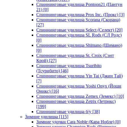
Спиннинговые удилища Pontoon21 (Пантун
21)
[0]
Спиннинговые удилища Prox Inc. (Прокс)
[3]
Спиннинговые удилища Scorana (Скорана)
[27]
Спиннинговые удилища Select (Селект)
[20]
Спиннинговые удилища SL Rods (СЛ Родс)
[0]
Спиннинговые удилища Shimano (Шимано)
[0]
Спиннинговые удилища St. Croix (Сэнт
Крой)
[27]
Спиннинговые удилища Tsuribito
(Тсурибито)
[46]
Спиннинговые удилища Yin Tai (Джин Тай)
[7]
Спиннинговые удилища Yoshi Onyx (Йоши
Оникс)
[16]
Спиннинговые удилища Zemex (Земекс)
[10]
Спиннинговые удилища Zetrix (Зетрикс)
[199]
Спиннинговые удилища б/у
[38]
Зимние удилища
[115]
Зимние удочки Cara Noble (Кара Нобле)
[0]
Зимние удочки Champion Rods (Чемпион