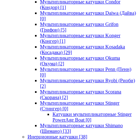
Мультипликаторные катушки Condor
(Кондор)
[1]
Мультипликаторные катушки Daiwa (Дайва)
[0]
Мультипликаторные катушки Grifon
(Грифон)
[5]
Мультипликаторные катушки Konger
(Конгер)
[1]
Мультипликаторные катушки Kosadaka
(Косадака)
[29]
Мультипликаторные катушки Okuma
(Окума)
[2]
Мультипликаторные катушки Penn (Пенн)
[0]
Мультипликаторные катушки Ryobi (Риоби)
[2]
Мультипликаторные катушки Scorana
(Скорана)
[2]
Мультипликаторные катушки Stinger
(Стингер)
[0]
Катушки мультипликаторные Stinger
PowerAge Boat
[0]
Мультипликаторные катушки Shimano
(Шимано)
[33]
Инерционные катушки
[38]