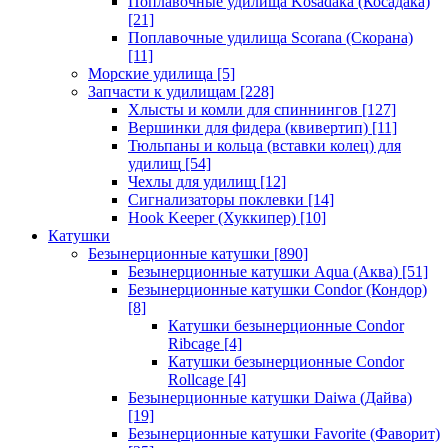
Поплавочные удилища Kosadaka (Косадака)
[21]
Поплавочные удилища Scorana (Скорана)
[11]
Морские удилища
[5]
Запчасти к удилищам
[228]
Хлысты и комли для спиннингов
[127]
Вершинки для фидера (квивертип)
[11]
Тюльпаны и кольца (вставки колец) для
удилищ
[54]
Чехлы для удилищ
[12]
Сигнализаторы поклевки
[14]
Hook Keeper (Хуккипер)
[10]
Катушки
Безынерционные катушки
[890]
Безынерционные катушки Aqua (Аква)
[51]
Безынерционные катушки Condor (Кондор)
[8]
Катушки безынерционные Condor
Ribcage
[4]
Катушки безынерционные Condor
Rollcage
[4]
Безынерционные катушки Daiwa (Дайва)
[19]
Безынерционные катушки Favorite (Фаворит)