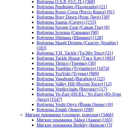
Воблеры O.S.P. (О.С.П.)
[368]
Воблеры Pazdesign (Паздизайн)
[21]
Воблеры Rosso Corsa (Россо Корса)
[91]
Воблеры Rosy Dawn (Рози Даун)
[30]
Воблеры Saurus (Саурус)
[155]
Воблеры Savage Gear (Саваж Гир)
[6]
Воблеры Scorana (Скорана)
[90]
Воблеры Shimano (Шимано)
[128]
Воблеры Skagit Designs (Скагит Дизайнс)
[183]
Воблеры T.H. Tackle (ТиЭйч Текл)
[21]
Воблеры Tackle House (Тэкл Хаус)
[693]
Воблеры Tiemco (Тиемко)
[30]
Воблеры Tsuribito (Тсурибито)
[1074]
Воблеры TsuYoki (Тсуеки)
[909]
Воблеры Vagabond (Вагабонд)
[22]
Воблеры Valley Hill (Волли Хилл)
[12]
Воблеры Verdict-baits (Вердикт)
[17]
Воблеры Yo-Zuri (DUEL / Yo-Zuri) (Ю-Зури
Дюэл)
[1547]
Воблеры Yoshi Onyx (Йоши Оникс)
[0]
Воблеры Zenith (Зенич)
[299]
Мягкие приманки (силикон, поролон)
[3466]
Мягкие приманки Akkoi (Аккои)
[165]
Мягкие приманки Berkley (Беркли)
[3]