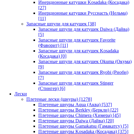
Инерционные катушки Kosadaka (Косадака)
[27]
Инерционные катушки Русснасть (Нельма)
[11]
Запасные шпули для катушек
[38]
Запасные шпули для катушек Daiwa (Дайва)
[5]
Запасные шпули для катушек Favorite
(Фаворит)
[11]
Запасные шпули для катушек Kosadaka
(Косадака)
[0]
Запасные шпули для катушек Okuma (Окума)
[9]
Запасные шпули для катушек Ryobi (Риоби)
[7]
Запасные шпули для катушек Stinger
(Стингер)
[6]
Лески
Плетеные лески (шнуры)
[1278]
Плетеные шнуры Aqua (Аква)
[537]
Плетеные шнуры Berkley (Беркли)
[22]
Плетеные шнуры Chimera (Химера)
[45]
Плетеные шнуры Daiwa (Дайва)
[20]
Плетеные шнуры Gamakatsu (Гамакатсу)
[5]
Плетеные шнуры Kosadaka (Косадака)
[375]