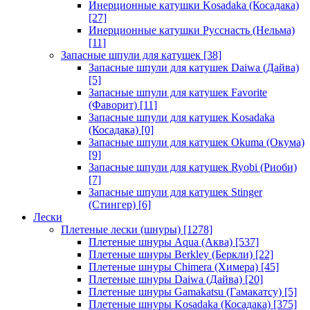
Инерционные катушки Kosadaka (Косадака)
[27]
Инерционные катушки Русснасть (Нельма)
[11]
Запасные шпули для катушек
[38]
Запасные шпули для катушек Daiwa (Дайва)
[5]
Запасные шпули для катушек Favorite
(Фаворит)
[11]
Запасные шпули для катушек Kosadaka
(Косадака)
[0]
Запасные шпули для катушек Okuma (Окума)
[9]
Запасные шпули для катушек Ryobi (Риоби)
[7]
Запасные шпули для катушек Stinger
(Стингер)
[6]
Лески
Плетеные лески (шнуры)
[1278]
Плетеные шнуры Aqua (Аква)
[537]
Плетеные шнуры Berkley (Беркли)
[22]
Плетеные шнуры Chimera (Химера)
[45]
Плетеные шнуры Daiwa (Дайва)
[20]
Плетеные шнуры Gamakatsu (Гамакатсу)
[5]
Плетеные шнуры Kosadaka (Косадака)
[375]