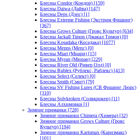
Блесны Condor (Кондор)
[159]
Блесны Daiwa (Дайва)
[147]
Блесны Deps (Дэпс)
[1]
Блесны Extreme Fishing (Экстрим Фишинг)
[367]
Блесны Grows Culture (Гровс Культур)
[634]
Блесны Jackall Timon (Джакал Тимон)
[0]
Блесны Kosadaka (Косадака)
[1077]
Блесны Mepps (Мепс)
[0]
Блесны Miari (Миари)
[15]
Блесны Myran (Мюран)
[229]
Блесны River Old (Ривер Олд)
[0]
Блесны Rublex (Рублекс, Раблекс)
[413]
Блесны Select (Селект)
[0]
Блесны Smith (Смит)
[79]
Блесны SV Fishing Lures (СВ Фишинг Люрс)
[310]
Блесны Solvkroken (Солвкрокен)
[11]
Блесны Алхимовки
[1]
Зимние приманки
[728]
Зимние приманки Chimera (Химера)
[32]
Зимние приманки Grows Culture (Гровс
Культур)
[194]
Зимние приманки Karismax (Каризмакс)
[101]