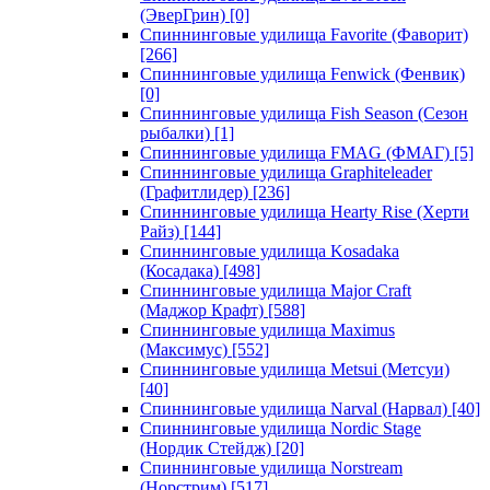
(ЭверГрин)
[0]
Спиннинговые удилища Favorite (Фаворит)
[266]
Спиннинговые удилища Fenwick (Фенвик)
[0]
Спиннинговые удилища Fish Season (Сезон
рыбалки)
[1]
Спиннинговые удилища FMAG (ФМАГ)
[5]
Спиннинговые удилища Graphiteleader
(Графитлидер)
[236]
Спиннинговые удилища Hearty Rise (Херти
Райз)
[144]
Спиннинговые удилища Kosadaka
(Косадака)
[498]
Спиннинговые удилища Major Craft
(Маджор Крафт)
[588]
Спиннинговые удилища Maximus
(Максимус)
[552]
Спиннинговые удилища Metsui (Метсуи)
[40]
Спиннинговые удилища Narval (Нарвал)
[40]
Спиннинговые удилища Nordic Stage
(Нордик Стейдж)
[20]
Спиннинговые удилища Norstream
(Норстрим)
[517]