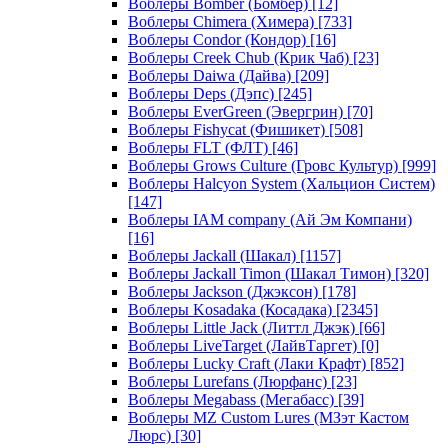
Воблеры Bomber (Бомбер)
[12]
Воблеры Chimera (Химера)
[733]
Воблеры Condor (Кондор)
[16]
Воблеры Creek Chub (Крик Чаб)
[23]
Воблеры Daiwa (Дайва)
[209]
Воблеры Deps (Дэпс)
[245]
Воблеры EverGreen (Эвергрин)
[70]
Воблеры Fishycat (Фишикет)
[508]
Воблеры FLT (ФЛТ)
[46]
Воблеры Grows Culture (Гровс Культур)
[999]
Воблеры Halcyon System (Хальцион Систем)
[147]
Воблеры IAM company (Ай Эм Компани)
[16]
Воблеры Jackall (Шакал)
[1157]
Воблеры Jackall Timon (Шакал Тимон)
[320]
Воблеры Jackson (Джэксон)
[178]
Воблеры Kosadaka (Косадака)
[2345]
Воблеры Little Jack (Литтл Джэк)
[66]
Воблеры LiveTarget (ЛайвТаргет)
[0]
Воблеры Lucky Craft (Лаки Крафт)
[852]
Воблеры Lurefans (Люрфанс)
[23]
Воблеры Megabass (Мегабасс)
[39]
Воблеры MZ Custom Lures (МЗэт Кастом
Люрс)
[30]