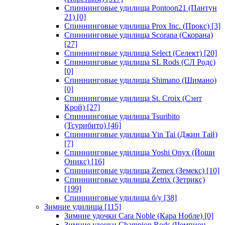
Спиннинговые удилища Pontoon21 (Пантун
21)
[0]
Спиннинговые удилища Prox Inc. (Прокс)
[3]
Спиннинговые удилища Scorana (Скорана)
[27]
Спиннинговые удилища Select (Селект)
[20]
Спиннинговые удилища SL Rods (СЛ Родс)
[0]
Спиннинговые удилища Shimano (Шимано)
[0]
Спиннинговые удилища St. Croix (Сэнт
Крой)
[27]
Спиннинговые удилища Tsuribito
(Тсурибито)
[46]
Спиннинговые удилища Yin Tai (Джин Тай)
[7]
Спиннинговые удилища Yoshi Onyx (Йоши
Оникс)
[16]
Спиннинговые удилища Zemex (Земекс)
[10]
Спиннинговые удилища Zetrix (Зетрикс)
[199]
Спиннинговые удилища б/у
[38]
Зимние удилища
[115]
Зимние удочки Cara Noble (Кара Нобле)
[0]
Зимние удочки Champion Rods (Чемпион