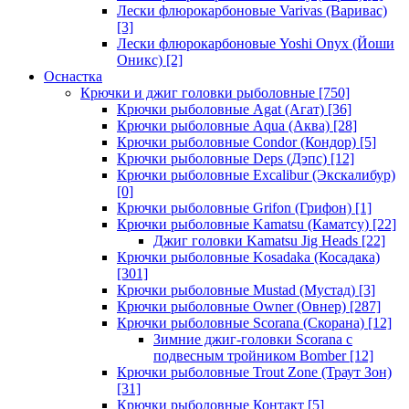
Лески флюрокарбоновые Varivas (Варивас)
[3]
Лески флюрокарбоновые Yoshi Onyx (Йоши
Оникс)
[2]
Оснастка
Крючки и джиг головки рыболовные
[750]
Крючки рыболовные Agat (Агат)
[36]
Крючки рыболовные Aqua (Аква)
[28]
Крючки рыболовные Condor (Кондор)
[5]
Крючки рыболовные Deps (Дэпс)
[12]
Крючки рыболовные Excalibur (Экскалибур)
[0]
Крючки рыболовные Grifon (Грифон)
[1]
Крючки рыболовные Kamatsu (Каматсу)
[22]
Джиг головки Kamatsu Jig Heads
[22]
Крючки рыболовные Kosadaka (Косадака)
[301]
Крючки рыболовные Mustad (Мустад)
[3]
Крючки рыболовные Owner (Овнер)
[287]
Крючки рыболовные Scorana (Скорана)
[12]
Зимние джиг-головки Scorana с
подвесным тройником Bomber
[12]
Крючки рыболовные Trout Zone (Траут Зон)
[31]
Крючки рыболовные Контакт
[5]