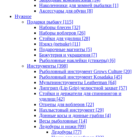
Наколенники для зимней рыбалки
[1]
Аксессуары для обуви
[8]
Нужное
Подарки рыбаку
[115]
Наборы блесен
[32]
Наборы воблеров
[26]
Стойки для удилищ
[28]
Нэцкэ (netsuke)
[11]
Подарочные магниты
[5]
Бижутерия и украшения
[7]
Рыболовные наклейки (стикеры)
[6]
Инструменты
[398]
Рыболовный инструмент Grows Culture
[20]
Рыболовный инструмент Kosadaka
[45]
Мультиинструменты Leatherman
[64]
Липгрип (Lip Grip) челюстной захват
[57]
Стойки и держатели для спиннингов и
удилищ
[42]
Отцепы для воблеров
[22]
Нахлыстовый инструмент
[29]
Донные косы и донные грабли
[4]
Весы рыболовные
[14]
Ледобуры и ножи
[99]
Ледобуры
[77]