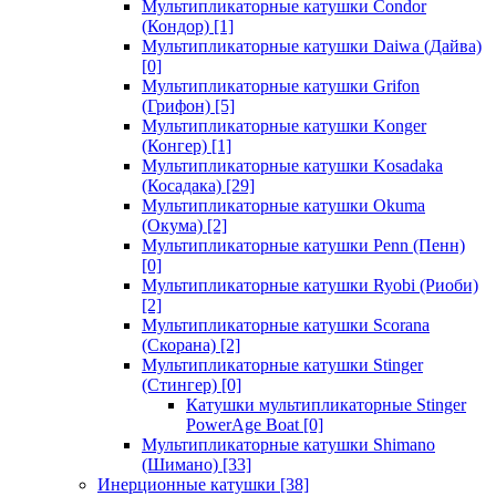
Мультипликаторные катушки Condor
(Кондор)
[1]
Мультипликаторные катушки Daiwa (Дайва)
[0]
Мультипликаторные катушки Grifon
(Грифон)
[5]
Мультипликаторные катушки Konger
(Конгер)
[1]
Мультипликаторные катушки Kosadaka
(Косадака)
[29]
Мультипликаторные катушки Okuma
(Окума)
[2]
Мультипликаторные катушки Penn (Пенн)
[0]
Мультипликаторные катушки Ryobi (Риоби)
[2]
Мультипликаторные катушки Scorana
(Скорана)
[2]
Мультипликаторные катушки Stinger
(Стингер)
[0]
Катушки мультипликаторные Stinger
PowerAge Boat
[0]
Мультипликаторные катушки Shimano
(Шимано)
[33]
Инерционные катушки
[38]