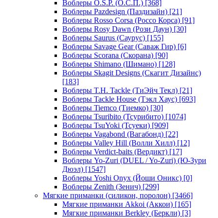
Воблеры O.S.P. (О.С.П.)
[368]
Воблеры Pazdesign (Паздизайн)
[21]
Воблеры Rosso Corsa (Россо Корса)
[91]
Воблеры Rosy Dawn (Рози Даун)
[30]
Воблеры Saurus (Саурус)
[155]
Воблеры Savage Gear (Саваж Гир)
[6]
Воблеры Scorana (Скорана)
[90]
Воблеры Shimano (Шимано)
[128]
Воблеры Skagit Designs (Скагит Дизайнс)
[183]
Воблеры T.H. Tackle (ТиЭйч Текл)
[21]
Воблеры Tackle House (Тэкл Хаус)
[693]
Воблеры Tiemco (Тиемко)
[30]
Воблеры Tsuribito (Тсурибито)
[1074]
Воблеры TsuYoki (Тсуеки)
[909]
Воблеры Vagabond (Вагабонд)
[22]
Воблеры Valley Hill (Волли Хилл)
[12]
Воблеры Verdict-baits (Вердикт)
[17]
Воблеры Yo-Zuri (DUEL / Yo-Zuri) (Ю-Зури
Дюэл)
[1547]
Воблеры Yoshi Onyx (Йоши Оникс)
[0]
Воблеры Zenith (Зенич)
[299]
Мягкие приманки (силикон, поролон)
[3466]
Мягкие приманки Akkoi (Аккои)
[165]
Мягкие приманки Berkley (Беркли)
[3]