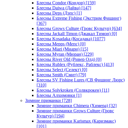
Блесны Condor (Кондор)
[159]
Блесны Daiwa (Дайва)
[147]
Блесны Deps (Дэпс)
[1]
Блесны Extreme Fishing (Экстрим Фишинг)
[367]
Блесны Grows Culture (Гровс Культур)
[634]
Блесны Jackall Timon (Джакал Тимон)
[0]
Блесны Kosadaka (Косадака)
[1077]
Блесны Mepps (Мепс)
[0]
Блесны Miari (Миари)
[15]
Блесны Myran (Мюран)
[229]
Блесны River Old (Ривер Олд)
[0]
Блесны Rublex (Рублекс, Раблекс)
[413]
Блесны Select (Селект)
[0]
Блесны Smith (Смит)
[79]
Блесны SV Fishing Lures (СВ Фишинг Люрс)
[310]
Блесны Solvkroken (Солвкрокен)
[11]
Блесны Алхимовки
[1]
Зимние приманки
[728]
Зимние приманки Chimera (Химера)
[32]
Зимние приманки Grows Culture (Гровс
Культур)
[194]
Зимние приманки Karismax (Каризмакс)
[101]