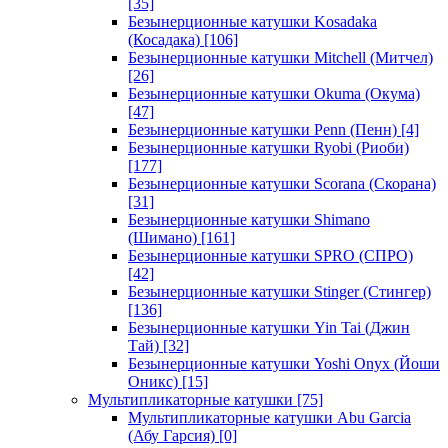
[35]
Безынерционные катушки Kosadaka
(Косадака)
[106]
Безынерционные катушки Mitchell (Митчел)
[26]
Безынерционные катушки Okuma (Окума)
[47]
Безынерционные катушки Penn (Пенн)
[4]
Безынерционные катушки Ryobi (Риоби)
[177]
Безынерционные катушки Scorana (Скорана)
[31]
Безынерционные катушки Shimano
(Шимано)
[161]
Безынерционные катушки SPRO (СПРО)
[42]
Безынерционные катушки Stinger (Стингер)
[136]
Безынерционные катушки Yin Tai (Джин
Тай)
[32]
Безынерционные катушки Yoshi Onyx (Йоши
Оникс)
[15]
Мультипликаторные катушки
[75]
Мультипликаторные катушки Abu Garcia
(Абу Гарсия)
[0]