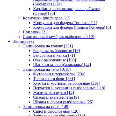
(Косадака)
[134]
Карабины, вертлюжки, кольца Owner
(Овнер)
[36]
Кормушки для фидера
[17]
Кормушки для фидера Три кита
[11]
Кормушки для фидера Chimera (Химера)
[6]
Поплавки
[21]
Силиконовый кембрик рыболовный
[19]
Экипировка
Экипировка на голову
[231]
Банданы рыболовные
[16]
Бейсболки и кепки
[71]
Очки рыболовные
[100]
Шапки и маски (балаклавы)
[44]
Экипировка на тело
[1030]
Футболки и термобелье
[294]
Толстовки и флис
[231]
Куртки и костюмы рыболовные
[339]
Перчатки и рукавицы рыболовные
[118]
Жилеты разгрузки
[14]
Спасательные жилеты
[9]
Штаны и брюки рыболовные
[25]
Экипировка на ноги
[149]
Сапоги рыболовные
[126]
Забродные комбинезоны
[14]