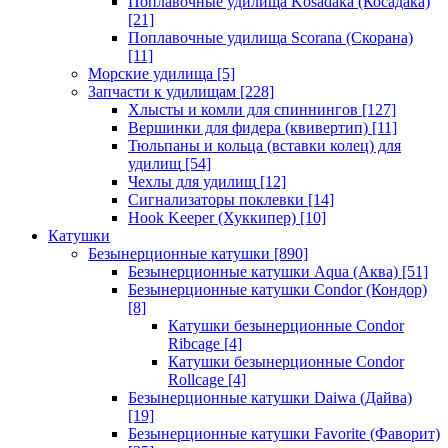
Поплавочные удилища Kosadaka (Косадака)
[21]
Поплавочные удилища Scorana (Скорана)
[11]
Морские удилища
[5]
Запчасти к удилищам
[228]
Хлысты и комли для спиннингов
[127]
Вершинки для фидера (квивертип)
[11]
Тюльпаны и кольца (вставки колец) для
удилищ
[54]
Чехлы для удилищ
[12]
Сигнализаторы поклевки
[14]
Hook Keeper (Хуккипер)
[10]
Катушки
Безынерционные катушки
[890]
Безынерционные катушки Aqua (Аква)
[51]
Безынерционные катушки Condor (Кондор)
[8]
Катушки безынерционные Condor
Ribcage
[4]
Катушки безынерционные Condor
Rollcage
[4]
Безынерционные катушки Daiwa (Дайва)
[19]
Безынерционные катушки Favorite (Фаворит)