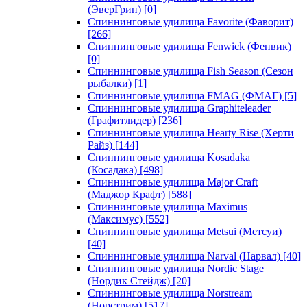
(ЭверГрин)
[0]
Спиннинговые удилища Favorite (Фаворит)
[266]
Спиннинговые удилища Fenwick (Фенвик)
[0]
Спиннинговые удилища Fish Season (Сезон
рыбалки)
[1]
Спиннинговые удилища FMAG (ФМАГ)
[5]
Спиннинговые удилища Graphiteleader
(Графитлидер)
[236]
Спиннинговые удилища Hearty Rise (Херти
Райз)
[144]
Спиннинговые удилища Kosadaka
(Косадака)
[498]
Спиннинговые удилища Major Craft
(Маджор Крафт)
[588]
Спиннинговые удилища Maximus
(Максимус)
[552]
Спиннинговые удилища Metsui (Метсуи)
[40]
Спиннинговые удилища Narval (Нарвал)
[40]
Спиннинговые удилища Nordic Stage
(Нордик Стейдж)
[20]
Спиннинговые удилища Norstream
(Норстрим)
[517]