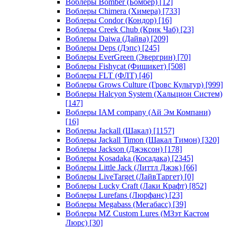
Воблеры Bomber (Бомбер)
[12]
Воблеры Chimera (Химера)
[733]
Воблеры Condor (Кондор)
[16]
Воблеры Creek Chub (Крик Чаб)
[23]
Воблеры Daiwa (Дайва)
[209]
Воблеры Deps (Дэпс)
[245]
Воблеры EverGreen (Эвергрин)
[70]
Воблеры Fishycat (Фишикет)
[508]
Воблеры FLT (ФЛТ)
[46]
Воблеры Grows Culture (Гровс Культур)
[999]
Воблеры Halcyon System (Хальцион Систем)
[147]
Воблеры IAM company (Ай Эм Компани)
[16]
Воблеры Jackall (Шакал)
[1157]
Воблеры Jackall Timon (Шакал Тимон)
[320]
Воблеры Jackson (Джэксон)
[178]
Воблеры Kosadaka (Косадака)
[2345]
Воблеры Little Jack (Литтл Джэк)
[66]
Воблеры LiveTarget (ЛайвТаргет)
[0]
Воблеры Lucky Craft (Лаки Крафт)
[852]
Воблеры Lurefans (Люрфанс)
[23]
Воблеры Megabass (Мегабасс)
[39]
Воблеры MZ Custom Lures (МЗэт Кастом
Люрс)
[30]