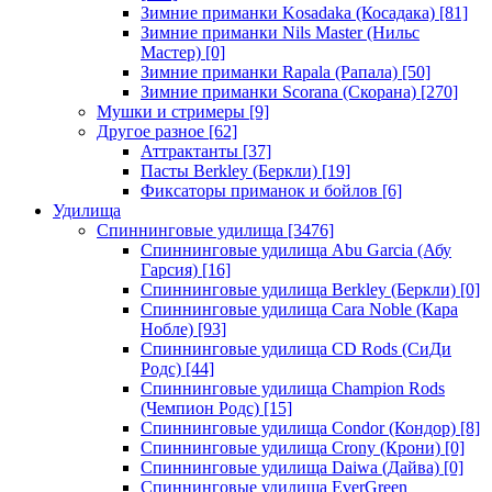
Зимние приманки Kosadaka (Косадака)
[81]
Зимние приманки Nils Master (Нильс
Мастер)
[0]
Зимние приманки Rapala (Рапала)
[50]
Зимние приманки Scorana (Скорана)
[270]
Мушки и стримеры
[9]
Другое разное
[62]
Аттрактанты
[37]
Пасты Berkley (Беркли)
[19]
Фиксаторы приманок и бойлов
[6]
Удилища
Спиннинговые удилища
[3476]
Спиннинговые удилища Abu Garcia (Абу
Гарсия)
[16]
Спиннинговые удилища Berkley (Беркли)
[0]
Спиннинговые удилища Cara Noble (Кара
Нобле)
[93]
Спиннинговые удилища CD Rods (СиДи
Родс)
[44]
Спиннинговые удилища Champion Rods
(Чемпион Родс)
[15]
Спиннинговые удилища Condor (Кондор)
[8]
Спиннинговые удилища Crony (Крони)
[0]
Спиннинговые удилища Daiwa (Дайва)
[0]
Спиннинговые удилища EverGreen