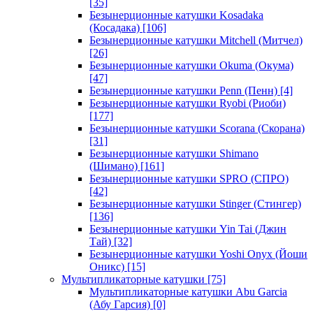
[35]
Безынерционные катушки Kosadaka
(Косадака)
[106]
Безынерционные катушки Mitchell (Митчел)
[26]
Безынерционные катушки Okuma (Окума)
[47]
Безынерционные катушки Penn (Пенн)
[4]
Безынерционные катушки Ryobi (Риоби)
[177]
Безынерционные катушки Scorana (Скорана)
[31]
Безынерционные катушки Shimano
(Шимано)
[161]
Безынерционные катушки SPRO (СПРО)
[42]
Безынерционные катушки Stinger (Стингер)
[136]
Безынерционные катушки Yin Tai (Джин
Тай)
[32]
Безынерционные катушки Yoshi Onyx (Йоши
Оникс)
[15]
Мультипликаторные катушки
[75]
Мультипликаторные катушки Abu Garcia
(Абу Гарсия)
[0]