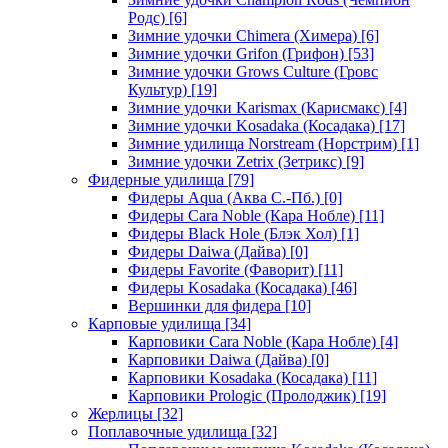
Родс)
[6]
Зимние удочки Chimera (Химера)
[6]
Зимние удочки Grifon (Грифон)
[53]
Зимние удочки Grows Culture (Гровс
Культур)
[19]
Зимние удочки Karismax (Карисмакс)
[4]
Зимние удочки Kosadaka (Косадака)
[17]
Зимние удилища Norstream (Норстрим)
[1]
Зимние удочки Zetrix (Зетрикс)
[9]
Фидерные удилища
[79]
Фидеры Aqua (Аква С.-Пб.)
[0]
Фидеры Cara Noble (Кара Нобле)
[11]
Фидеры Black Hole (Блэк Хол)
[1]
Фидеры Daiwa (Дайва)
[0]
Фидеры Favorite (Фаворит)
[11]
Фидеры Kosadaka (Косадака)
[46]
Вершинки для фидера
[10]
Карповые удилища
[34]
Карповики Cara Noble (Кара Нобле)
[4]
Карповики Daiwa (Дайва)
[0]
Карповики Kosadaka (Косадака)
[11]
Карповики Prologic (Пролоджик)
[19]
Жерлицы
[32]
Поплавочные удилища
[32]