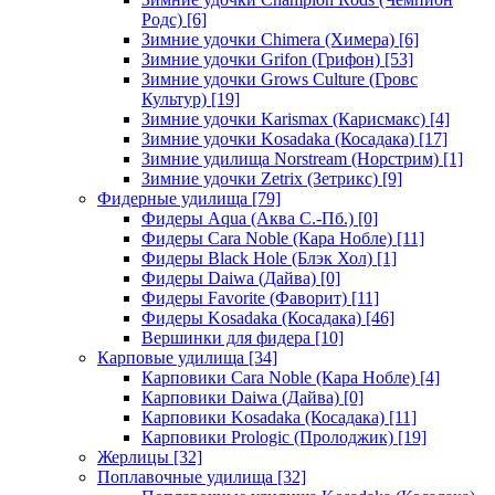
Родс)
[6]
Зимние удочки Chimera (Химера)
[6]
Зимние удочки Grifon (Грифон)
[53]
Зимние удочки Grows Culture (Гровс
Культур)
[19]
Зимние удочки Karismax (Карисмакс)
[4]
Зимние удочки Kosadaka (Косадака)
[17]
Зимние удилища Norstream (Норстрим)
[1]
Зимние удочки Zetrix (Зетрикс)
[9]
Фидерные удилища
[79]
Фидеры Aqua (Аква С.-Пб.)
[0]
Фидеры Cara Noble (Кара Нобле)
[11]
Фидеры Black Hole (Блэк Хол)
[1]
Фидеры Daiwa (Дайва)
[0]
Фидеры Favorite (Фаворит)
[11]
Фидеры Kosadaka (Косадака)
[46]
Вершинки для фидера
[10]
Карповые удилища
[34]
Карповики Cara Noble (Кара Нобле)
[4]
Карповики Daiwa (Дайва)
[0]
Карповики Kosadaka (Косадака)
[11]
Карповики Prologic (Пролоджик)
[19]
Жерлицы
[32]
Поплавочные удилища
[32]