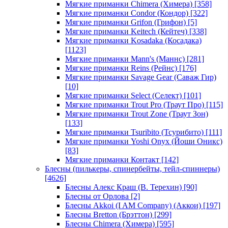
Мягкие приманки Chimera (Химера)
[358]
Мягкие приманки Condor (Кондор)
[322]
Мягкие приманки Grifon (Грифон)
[5]
Мягкие приманки Keitech (Кейтеч)
[338]
Мягкие приманки Kosadaka (Косадака)
[1123]
Мягкие приманки Mann's (Маннс)
[281]
Мягкие приманки Reins (Рейнс)
[176]
Мягкие приманки Savage Gear (Саваж Гир)
[10]
Мягкие приманки Select (Селект)
[101]
Мягкие приманки Trout Pro (Траут Про)
[115]
Мягкие приманки Trout Zone (Траут Зон)
[133]
Мягкие приманки Tsuribito (Тсурибито)
[111]
Мягкие приманки Yoshi Onyx (Йоши Оникс)
[83]
Мягкие приманки Контакт
[142]
Блесны (пилькеры, спинербейты, тейл-спиннеры)
[4626]
Блесны Алекс Краш (В. Терехин)
[90]
Блесны от Орлова
[2]
Блесны Akkoi (I AM Company) (Аккои)
[197]
Блесны Bretton (Брэттон)
[299]
Блесны Chimera (Химера)
[595]