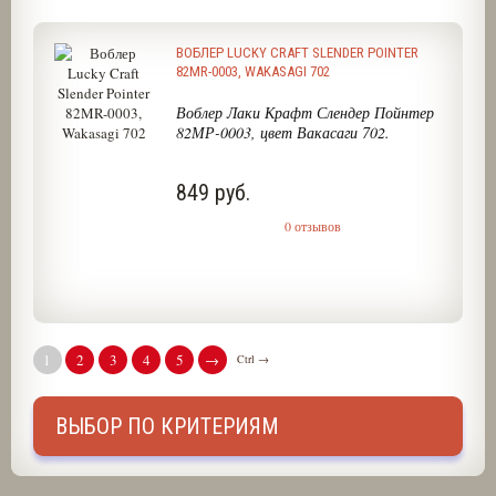
ВОБЛЕР LUCKY CRAFT SLENDER POINTER
82MR-0003, WAKASAGI 702
Воблер Лаки Крафт Слендер Пойнтер
82МР-0003, цвет Вакасаги 702.
849 руб.
0 отзывов
1
2
3
4
5
→
Ctrl →
ВЫБОР ПО КРИТЕРИЯМ