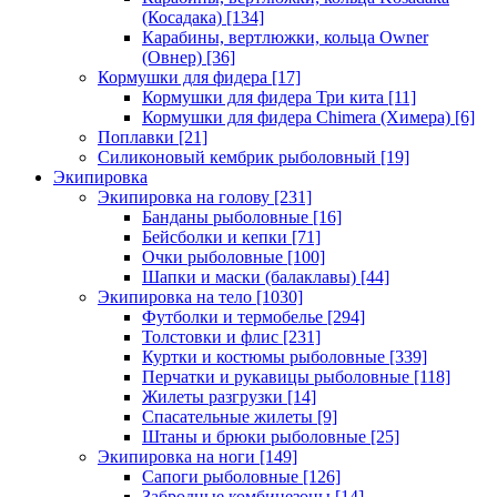
(Косадака)
[134]
Карабины, вертлюжки, кольца Owner
(Овнер)
[36]
Кормушки для фидера
[17]
Кормушки для фидера Три кита
[11]
Кормушки для фидера Chimera (Химера)
[6]
Поплавки
[21]
Силиконовый кембрик рыболовный
[19]
Экипировка
Экипировка на голову
[231]
Банданы рыболовные
[16]
Бейсболки и кепки
[71]
Очки рыболовные
[100]
Шапки и маски (балаклавы)
[44]
Экипировка на тело
[1030]
Футболки и термобелье
[294]
Толстовки и флис
[231]
Куртки и костюмы рыболовные
[339]
Перчатки и рукавицы рыболовные
[118]
Жилеты разгрузки
[14]
Спасательные жилеты
[9]
Штаны и брюки рыболовные
[25]
Экипировка на ноги
[149]
Сапоги рыболовные
[126]
Забродные комбинезоны
[14]