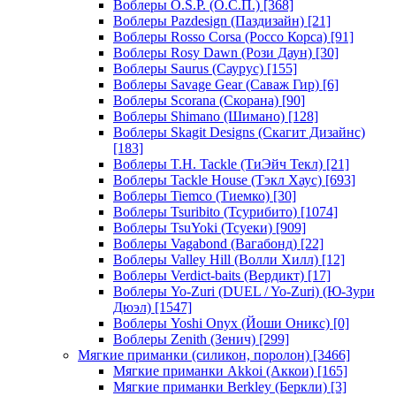
Воблеры O.S.P. (О.С.П.)
[368]
Воблеры Pazdesign (Паздизайн)
[21]
Воблеры Rosso Corsa (Россо Корса)
[91]
Воблеры Rosy Dawn (Рози Даун)
[30]
Воблеры Saurus (Саурус)
[155]
Воблеры Savage Gear (Саваж Гир)
[6]
Воблеры Scorana (Скорана)
[90]
Воблеры Shimano (Шимано)
[128]
Воблеры Skagit Designs (Скагит Дизайнс)
[183]
Воблеры T.H. Tackle (ТиЭйч Текл)
[21]
Воблеры Tackle House (Тэкл Хаус)
[693]
Воблеры Tiemco (Тиемко)
[30]
Воблеры Tsuribito (Тсурибито)
[1074]
Воблеры TsuYoki (Тсуеки)
[909]
Воблеры Vagabond (Вагабонд)
[22]
Воблеры Valley Hill (Волли Хилл)
[12]
Воблеры Verdict-baits (Вердикт)
[17]
Воблеры Yo-Zuri (DUEL / Yo-Zuri) (Ю-Зури
Дюэл)
[1547]
Воблеры Yoshi Onyx (Йоши Оникс)
[0]
Воблеры Zenith (Зенич)
[299]
Мягкие приманки (силикон, поролон)
[3466]
Мягкие приманки Akkoi (Аккои)
[165]
Мягкие приманки Berkley (Беркли)
[3]