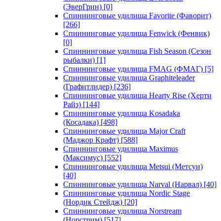
(ЭверГрин)
[0]
Спиннинговые удилища Favorite (Фаворит)
[266]
Спиннинговые удилища Fenwick (Фенвик)
[0]
Спиннинговые удилища Fish Season (Сезон
рыбалки)
[1]
Спиннинговые удилища FMAG (ФМАГ)
[5]
Спиннинговые удилища Graphiteleader
(Графитлидер)
[236]
Спиннинговые удилища Hearty Rise (Херти
Райз)
[144]
Спиннинговые удилища Kosadaka
(Косадака)
[498]
Спиннинговые удилища Major Craft
(Маджор Крафт)
[588]
Спиннинговые удилища Maximus
(Максимус)
[552]
Спиннинговые удилища Metsui (Метсуи)
[40]
Спиннинговые удилища Narval (Нарвал)
[40]
Спиннинговые удилища Nordic Stage
(Нордик Стейдж)
[20]
Спиннинговые удилища Norstream
(Норстрим)
[517]