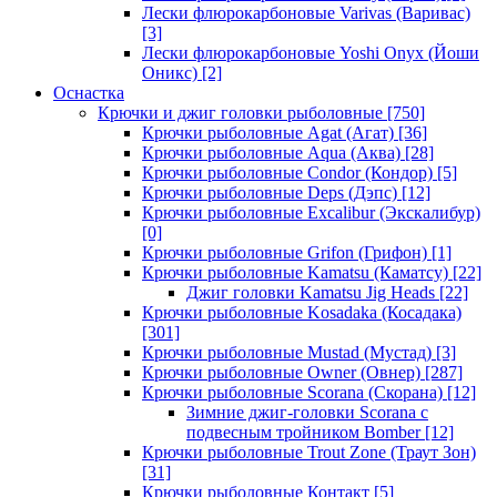
Лески флюрокарбоновые Varivas (Варивас)
[3]
Лески флюрокарбоновые Yoshi Onyx (Йоши
Оникс)
[2]
Оснастка
Крючки и джиг головки рыболовные
[750]
Крючки рыболовные Agat (Агат)
[36]
Крючки рыболовные Aqua (Аква)
[28]
Крючки рыболовные Condor (Кондор)
[5]
Крючки рыболовные Deps (Дэпс)
[12]
Крючки рыболовные Excalibur (Экскалибур)
[0]
Крючки рыболовные Grifon (Грифон)
[1]
Крючки рыболовные Kamatsu (Каматсу)
[22]
Джиг головки Kamatsu Jig Heads
[22]
Крючки рыболовные Kosadaka (Косадака)
[301]
Крючки рыболовные Mustad (Мустад)
[3]
Крючки рыболовные Owner (Овнер)
[287]
Крючки рыболовные Scorana (Скорана)
[12]
Зимние джиг-головки Scorana с
подвесным тройником Bomber
[12]
Крючки рыболовные Trout Zone (Траут Зон)
[31]
Крючки рыболовные Контакт
[5]