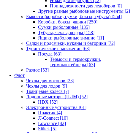
Ножи для ледобуров
[22]
Принадлежности для ледобуров
[0]
Другие разные рыболовные инструменты
[2]
Емкости (коробки, сумки, боксы, тубусы)
[554]
Коробки, боксы, ящики
[250]
Сумки рыболовные
[135]
Тубусы, чехлы, кофры
[158]
Ящики рыболовные зимние
[11]
Садки и подсачеки, куканы и багорики
[72]
Туристическое снаряжение
[63]
Посуда
[63]
Термосы и термокружки,
термоконтейнеры
[63]
Разное
[53]
Флот
Чехлы для моторов
[23]
Чехлы для лодок
[9]
Транцевые колеса
[7]
Лодочные моторы (ПЛМ)
[52]
HDX
[52]
Электронные устройства
[61]
Практик
[4]
JJ-Connect
[10]
Lowrance
[42]
Sititek
[5]