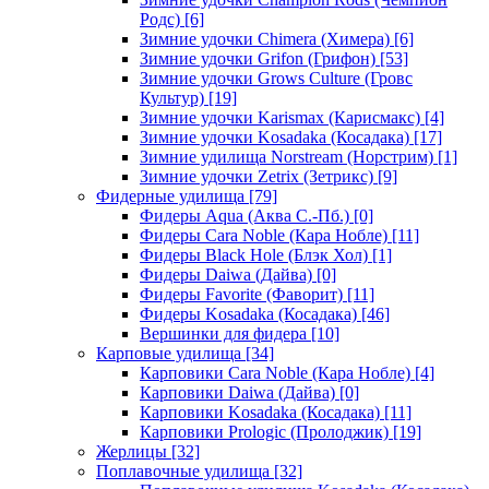
Родс)
[6]
Зимние удочки Chimera (Химера)
[6]
Зимние удочки Grifon (Грифон)
[53]
Зимние удочки Grows Culture (Гровс
Культур)
[19]
Зимние удочки Karismax (Карисмакс)
[4]
Зимние удочки Kosadaka (Косадака)
[17]
Зимние удилища Norstream (Норстрим)
[1]
Зимние удочки Zetrix (Зетрикс)
[9]
Фидерные удилища
[79]
Фидеры Aqua (Аква С.-Пб.)
[0]
Фидеры Cara Noble (Кара Нобле)
[11]
Фидеры Black Hole (Блэк Хол)
[1]
Фидеры Daiwa (Дайва)
[0]
Фидеры Favorite (Фаворит)
[11]
Фидеры Kosadaka (Косадака)
[46]
Вершинки для фидера
[10]
Карповые удилища
[34]
Карповики Cara Noble (Кара Нобле)
[4]
Карповики Daiwa (Дайва)
[0]
Карповики Kosadaka (Косадака)
[11]
Карповики Prologic (Пролоджик)
[19]
Жерлицы
[32]
Поплавочные удилища
[32]