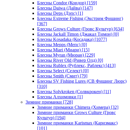
Блесны Condor (Кондор)
[159]
Блесны Daiwa (Дайва)
[147]
Блесны Deps (Дэпс)
[1]
Блесны Extreme Fishing (Экстрим Фишинг)
[367]
Блесны Grows Culture (Гровс Культур)
[634]
Блесны Jackall Timon (Джакал Тимон)
[0]
Блесны Kosadaka (Косадака)
[1077]
Блесны Mepps (Мепс)
[0]
Блесны Miari (Миари)
[15]
Блесны Myran (Мюран)
[229]
Блесны River Old (Ривер Олд)
[0]
Блесны Rublex (Рублекс, Раблекс)
[413]
Блесны Select (Селект)
[0]
Блесны Smith (Смит)
[79]
Блесны SV Fishing Lures (СВ Фишинг Люрс)
[310]
Блесны Solvkroken (Солвкрокен)
[11]
Блесны Алхимовки
[1]
Зимние приманки
[728]
Зимние приманки Chimera (Химера)
[32]
Зимние приманки Grows Culture (Гровс
Культур)
[194]
Зимние приманки Karismax (Каризмакс)
[101]