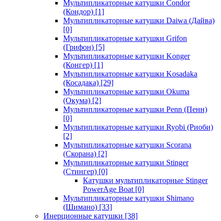
Мультипликаторные катушки Condor
(Кондор)
[1]
Мультипликаторные катушки Daiwa (Дайва)
[0]
Мультипликаторные катушки Grifon
(Грифон)
[5]
Мультипликаторные катушки Konger
(Конгер)
[1]
Мультипликаторные катушки Kosadaka
(Косадака)
[29]
Мультипликаторные катушки Okuma
(Окума)
[2]
Мультипликаторные катушки Penn (Пенн)
[0]
Мультипликаторные катушки Ryobi (Риоби)
[2]
Мультипликаторные катушки Scorana
(Скорана)
[2]
Мультипликаторные катушки Stinger
(Стингер)
[0]
Катушки мультипликаторные Stinger
PowerAge Boat
[0]
Мультипликаторные катушки Shimano
(Шимано)
[33]
Инерционные катушки
[38]