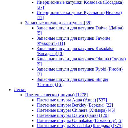
Инерционные катушки Kosadaka (Косадака)
[27]
Инерционные катушки Русснасть (Нельма)
[11]
Запасные шпули для катушек
[38]
Запасные шпули для катушек Daiwa (Дайва)
[5]
Запасные шпули для катушек Favorite
(Фаворит)
[11]
Запасные шпули для катушек Kosadaka
(Косадака)
[0]
Запасные шпули для катушек Okuma (Окума)
[9]
Запасные шпули для катушек Ryobi (Риоби)
[7]
Запасные шпули для катушек Stinger
(Стингер)
[6]
Лески
Плетеные лески (шнуры)
[1278]
Плетеные шнуры Aqua (Аква)
[537]
Плетеные шнуры Berkley (Беркли)
[22]
Плетеные шнуры Chimera (Химера)
[45]
Плетеные шнуры Daiwa (Дайва)
[20]
Плетеные шнуры Gamakatsu (Гамакатсу)
[5]
Плетеные шнуры Kosadaka (Косадака)
[375]