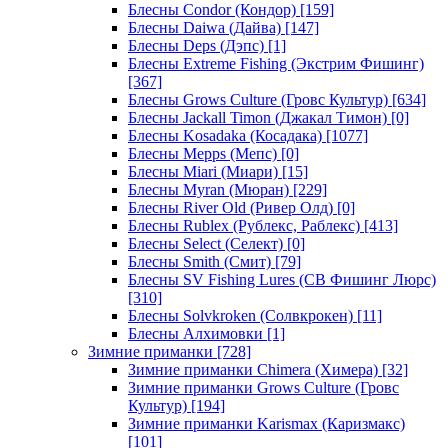
Блесны Condor (Кондор)
[159]
Блесны Daiwa (Дайва)
[147]
Блесны Deps (Дэпс)
[1]
Блесны Extreme Fishing (Экстрим Фишинг)
[367]
Блесны Grows Culture (Гровс Культур)
[634]
Блесны Jackall Timon (Джакал Тимон)
[0]
Блесны Kosadaka (Косадака)
[1077]
Блесны Mepps (Мепс)
[0]
Блесны Miari (Миари)
[15]
Блесны Myran (Мюран)
[229]
Блесны River Old (Ривер Олд)
[0]
Блесны Rublex (Рублекс, Раблекс)
[413]
Блесны Select (Селект)
[0]
Блесны Smith (Смит)
[79]
Блесны SV Fishing Lures (СВ Фишинг Люрс)
[310]
Блесны Solvkroken (Солвкрокен)
[11]
Блесны Алхимовки
[1]
Зимние приманки
[728]
Зимние приманки Chimera (Химера)
[32]
Зимние приманки Grows Culture (Гровс
Культур)
[194]
Зимние приманки Karismax (Каризмакс)
[101]