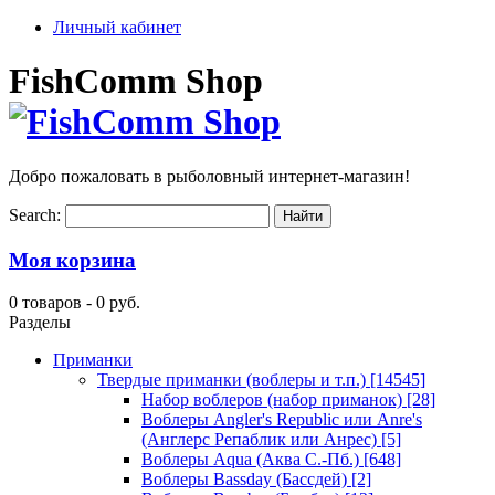
Личный кабинет
FishComm Shop
Добро пожаловать в рыболовный интернет-магазин!
Search:
Моя корзина
0 товаров -
0 руб.
Разделы
Приманки
Твердые приманки (воблеры и т.п.)
[14545]
Набор воблеров (набор приманок)
[28]
Воблеры Angler's Republic или Anre's
(Англерс Репаблик или Анрес)
[5]
Воблеры Aqua (Аква С.-Пб.)
[648]
Воблеры Bassday (Бассдей)
[2]