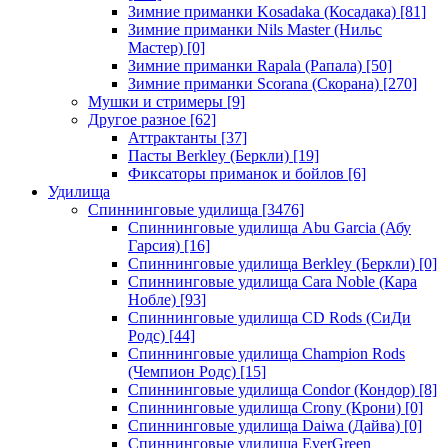
Зимние приманки Kosadaka (Косадака)
[81]
Зимние приманки Nils Master (Нильс
Мастер)
[0]
Зимние приманки Rapala (Рапала)
[50]
Зимние приманки Scorana (Скорана)
[270]
Мушки и стримеры
[9]
Другое разное
[62]
Аттрактанты
[37]
Пасты Berkley (Беркли)
[19]
Фиксаторы приманок и бойлов
[6]
Удилища
Спиннинговые удилища
[3476]
Спиннинговые удилища Abu Garcia (Абу
Гарсия)
[16]
Спиннинговые удилища Berkley (Беркли)
[0]
Спиннинговые удилища Cara Noble (Кара
Нобле)
[93]
Спиннинговые удилища CD Rods (СиДи
Родс)
[44]
Спиннинговые удилища Champion Rods
(Чемпион Родс)
[15]
Спиннинговые удилища Condor (Кондор)
[8]
Спиннинговые удилища Crony (Крони)
[0]
Спиннинговые удилища Daiwa (Дайва)
[0]
Спиннинговые удилища EverGreen