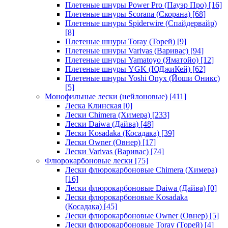
Плетеные шнуры Power Pro (Пауэр Про)
[16]
Плетеные шнуры Scorana (Скорана)
[68]
Плетеные шнуры Spiderwire (Спайдервайр)
[8]
Плетеные шнуры Toray (Торей)
[9]
Плетеные шнуры Varivas (Варивас)
[94]
Плетеные шнуры Yamatoyo (Яматойо)
[12]
Плетеные шнуры YGK (ЮДжиКей)
[62]
Плетеные шнуры Yoshi Onyx (Йоши Оникс)
[5]
Монофильные лески (нейлоновые)
[411]
Леска Клинская
[0]
Лески Chimera (Химера)
[233]
Лески Daiwa (Дайва)
[48]
Лески Kosadaka (Косадака)
[39]
Лески Owner (Овнер)
[17]
Лески Varivas (Варивас)
[74]
Флюрокарбоновые лески
[75]
Лески флюрокарбоновые Chimera (Химера)
[16]
Лески флюрокарбоновые Daiwa (Дайва)
[0]
Лески флюрокарбоновые Kosadaka
(Косадака)
[45]
Лески флюрокарбоновые Owner (Овнер)
[5]
Лески флюрокарбоновые Toray (Торей)
[4]