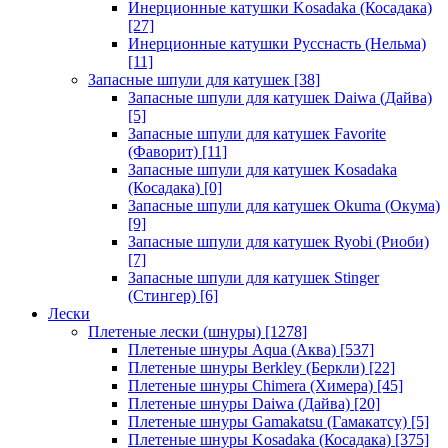
Инерционные катушки Kosadaka (Косадака)
[27]
Инерционные катушки Русснасть (Нельма)
[11]
Запасные шпули для катушек
[38]
Запасные шпули для катушек Daiwa (Дайва)
[5]
Запасные шпули для катушек Favorite
(Фаворит)
[11]
Запасные шпули для катушек Kosadaka
(Косадака)
[0]
Запасные шпули для катушек Okuma (Окума)
[9]
Запасные шпули для катушек Ryobi (Риоби)
[7]
Запасные шпули для катушек Stinger
(Стингер)
[6]
Лески
Плетеные лески (шнуры)
[1278]
Плетеные шнуры Aqua (Аква)
[537]
Плетеные шнуры Berkley (Беркли)
[22]
Плетеные шнуры Chimera (Химера)
[45]
Плетеные шнуры Daiwa (Дайва)
[20]
Плетеные шнуры Gamakatsu (Гамакатсу)
[5]
Плетеные шнуры Kosadaka (Косадака)
[375]