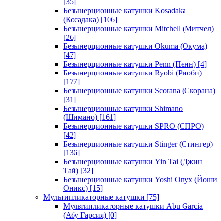
[35]
Безынерционные катушки Kosadaka
(Косадака)
[106]
Безынерционные катушки Mitchell (Митчел)
[26]
Безынерционные катушки Okuma (Окума)
[47]
Безынерционные катушки Penn (Пенн)
[4]
Безынерционные катушки Ryobi (Риоби)
[177]
Безынерционные катушки Scorana (Скорана)
[31]
Безынерционные катушки Shimano
(Шимано)
[161]
Безынерционные катушки SPRO (СПРО)
[42]
Безынерционные катушки Stinger (Стингер)
[136]
Безынерционные катушки Yin Tai (Джин
Тай)
[32]
Безынерционные катушки Yoshi Onyx (Йоши
Оникс)
[15]
Мультипликаторные катушки
[75]
Мультипликаторные катушки Abu Garcia
(Абу Гарсия)
[0]