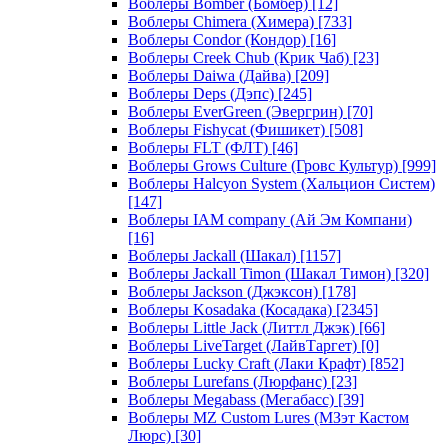
Воблеры Bomber (Бомбер)
[12]
Воблеры Chimera (Химера)
[733]
Воблеры Condor (Кондор)
[16]
Воблеры Creek Chub (Крик Чаб)
[23]
Воблеры Daiwa (Дайва)
[209]
Воблеры Deps (Дэпс)
[245]
Воблеры EverGreen (Эвергрин)
[70]
Воблеры Fishycat (Фишикет)
[508]
Воблеры FLT (ФЛТ)
[46]
Воблеры Grows Culture (Гровс Культур)
[999]
Воблеры Halcyon System (Хальцион Систем)
[147]
Воблеры IAM company (Ай Эм Компани)
[16]
Воблеры Jackall (Шакал)
[1157]
Воблеры Jackall Timon (Шакал Тимон)
[320]
Воблеры Jackson (Джэксон)
[178]
Воблеры Kosadaka (Косадака)
[2345]
Воблеры Little Jack (Литтл Джэк)
[66]
Воблеры LiveTarget (ЛайвТаргет)
[0]
Воблеры Lucky Craft (Лаки Крафт)
[852]
Воблеры Lurefans (Люрфанс)
[23]
Воблеры Megabass (Мегабасс)
[39]
Воблеры MZ Custom Lures (МЗэт Кастом
Люрс)
[30]