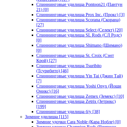
Спиннинговые удилища Pontoon21 (Пантун
21)
[0]
Спиннинговые удилища Prox Inc. (Прокс)
[3]
Спиннинговые удилища Scorana (Скорана)
[27]
Спиннинговые удилища Select (Селект)
[20]
Спиннинговые удилища SL Rods (СЛ Родс)
[0]
Спиннинговые удилища Shimano (Шимано)
[0]
Спиннинговые удилища St. Croix (Сэнт
Крой)
[27]
Спиннинговые удилища Tsuribito
(Тсурибито)
[46]
Спиннинговые удилища Yin Tai (Джин Тай)
[7]
Спиннинговые удилища Yoshi Onyx (Йоши
Оникс)
[16]
Спиннинговые удилища Zemex (Земекс)
[10]
Спиннинговые удилища Zetrix (Зетрикс)
[199]
Спиннинговые удилища б/у
[38]
Зимние удилища
[115]
Зимние удочки Cara Noble (Кара Нобле)
[0]
Зимние удочки Champion Rods (Чемпион