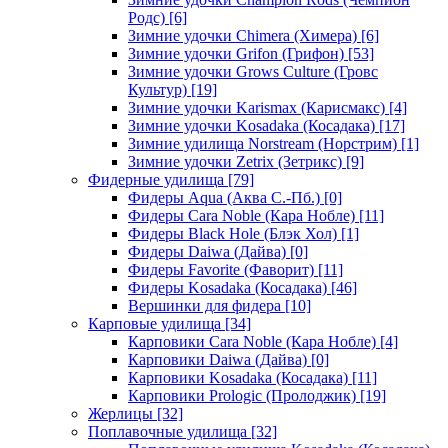
Родс)
[6]
Зимние удочки Chimera (Химера)
[6]
Зимние удочки Grifon (Грифон)
[53]
Зимние удочки Grows Culture (Гровс
Культур)
[19]
Зимние удочки Karismax (Карисмакс)
[4]
Зимние удочки Kosadaka (Косадака)
[17]
Зимние удилища Norstream (Норстрим)
[1]
Зимние удочки Zetrix (Зетрикс)
[9]
Фидерные удилища
[79]
Фидеры Aqua (Аква С.-Пб.)
[0]
Фидеры Cara Noble (Кара Нобле)
[11]
Фидеры Black Hole (Блэк Хол)
[1]
Фидеры Daiwa (Дайва)
[0]
Фидеры Favorite (Фаворит)
[11]
Фидеры Kosadaka (Косадака)
[46]
Вершинки для фидера
[10]
Карповые удилища
[34]
Карповики Cara Noble (Кара Нобле)
[4]
Карповики Daiwa (Дайва)
[0]
Карповики Kosadaka (Косадака)
[11]
Карповики Prologic (Пролоджик)
[19]
Жерлицы
[32]
Поплавочные удилища
[32]