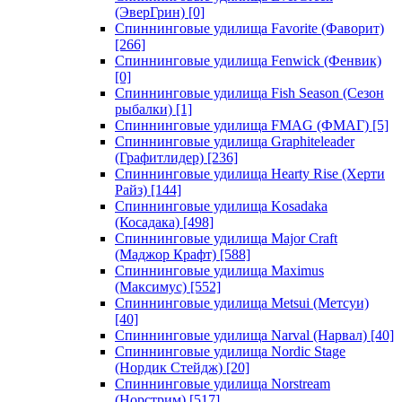
(ЭверГрин)
[0]
Спиннинговые удилища Favorite (Фаворит)
[266]
Спиннинговые удилища Fenwick (Фенвик)
[0]
Спиннинговые удилища Fish Season (Сезон
рыбалки)
[1]
Спиннинговые удилища FMAG (ФМАГ)
[5]
Спиннинговые удилища Graphiteleader
(Графитлидер)
[236]
Спиннинговые удилища Hearty Rise (Херти
Райз)
[144]
Спиннинговые удилища Kosadaka
(Косадака)
[498]
Спиннинговые удилища Major Craft
(Маджор Крафт)
[588]
Спиннинговые удилища Maximus
(Максимус)
[552]
Спиннинговые удилища Metsui (Метсуи)
[40]
Спиннинговые удилища Narval (Нарвал)
[40]
Спиннинговые удилища Nordic Stage
(Нордик Стейдж)
[20]
Спиннинговые удилища Norstream
(Норстрим)
[517]