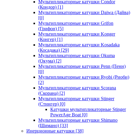
Мультипликаторные катушки Condor
(Кондор)
[1]
Мультипликаторные катушки Daiwa (Дайва)
[0]
Мультипликаторные катушки Grifon
(Грифон)
[5]
Мультипликаторные катушки Konger
(Конгер)
[1]
Мультипликаторные катушки Kosadaka
(Косадака)
[29]
Мультипликаторные катушки Okuma
(Окума)
[2]
Мультипликаторные катушки Penn (Пенн)
[0]
Мультипликаторные катушки Ryobi (Риоби)
[2]
Мультипликаторные катушки Scorana
(Скорана)
[2]
Мультипликаторные катушки Stinger
(Стингер)
[0]
Катушки мультипликаторные Stinger
PowerAge Boat
[0]
Мультипликаторные катушки Shimano
(Шимано)
[33]
Инерционные катушки
[38]