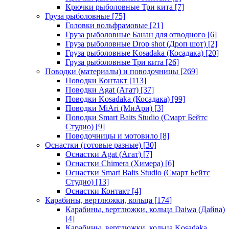
Крючки рыболовные Три кита
[7]
Груза рыболовные
[75]
Головки вольфрамовые
[21]
Груза рыболовные Банан для отводного
[6]
Груза рыболовные Drop shot (Дроп шот)
[2]
Груза рыболовные Kosadaka (Косадака)
[20]
Груза рыболовные Три кита
[26]
Поводки (материалы) и поводочницы
[269]
Поводки Контакт
[113]
Поводки Agat (Агат)
[37]
Поводки Kosadaka (Косадака)
[99]
Поводки MiAri (МиАри)
[3]
Поводки Smart Baits Studio (Смарт Бейтс
Студио)
[9]
Поводочницы и мотовило
[8]
Оснастки (готовые разные)
[30]
Оснастки Agat (Агат)
[7]
Оснастки Chimera (Химера)
[6]
Оснастки Smart Baits Studio (Смарт Бейтс
Студио)
[13]
Оснастки Контакт
[4]
Карабины, вертлюжки, кольца
[174]
Карабины, вертлюжки, кольца Daiwa (Дайва)
[4]
Карабины, вертлюжки, кольца Kosadaka