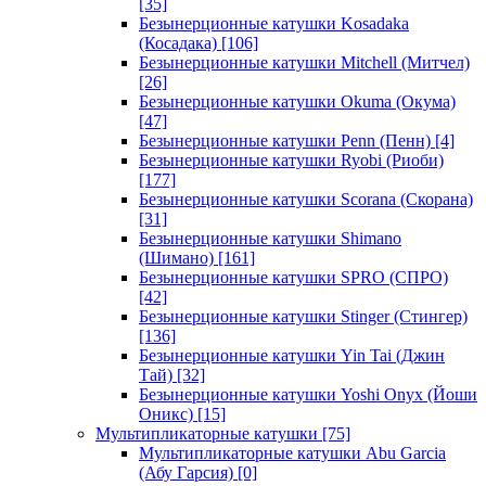
[35]
Безынерционные катушки Kosadaka
(Косадака)
[106]
Безынерционные катушки Mitchell (Митчел)
[26]
Безынерционные катушки Okuma (Окума)
[47]
Безынерционные катушки Penn (Пенн)
[4]
Безынерционные катушки Ryobi (Риоби)
[177]
Безынерционные катушки Scorana (Скорана)
[31]
Безынерционные катушки Shimano
(Шимано)
[161]
Безынерционные катушки SPRO (СПРО)
[42]
Безынерционные катушки Stinger (Стингер)
[136]
Безынерционные катушки Yin Tai (Джин
Тай)
[32]
Безынерционные катушки Yoshi Onyx (Йоши
Оникс)
[15]
Мультипликаторные катушки
[75]
Мультипликаторные катушки Abu Garcia
(Абу Гарсия)
[0]