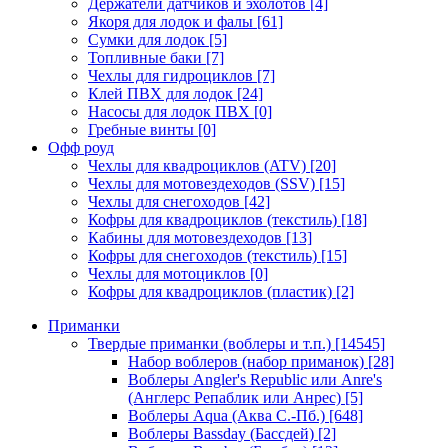
Держатели датчиков и эхолотов
[4]
Якоря для лодок и фалы
[61]
Сумки для лодок
[5]
Топливные баки
[7]
Чехлы для гидроциклов
[7]
Клей ПВХ для лодок
[24]
Насосы для лодок ПВХ
[0]
Гребные винты
[0]
Офф роуд
Чехлы для квадроциклов (ATV)
[20]
Чехлы для мотовездеходов (SSV)
[15]
Чехлы для снегоходов
[42]
Кофры для квадроциклов (текстиль)
[18]
Кабины для мотовездеходов
[13]
Кофры для снегоходов (текстиль)
[15]
Чехлы для мотоциклов
[0]
Кофры для квадроциклов (пластик)
[2]
Приманки
Твердые приманки (воблеры и т.п.)
[14545]
Набор воблеров (набор приманок)
[28]
Воблеры Angler's Republic или Anre's
(Англерс Репаблик или Анрес)
[5]
Воблеры Aqua (Аква С.-Пб.)
[648]
Воблеры Bassday (Бассдей)
[2]