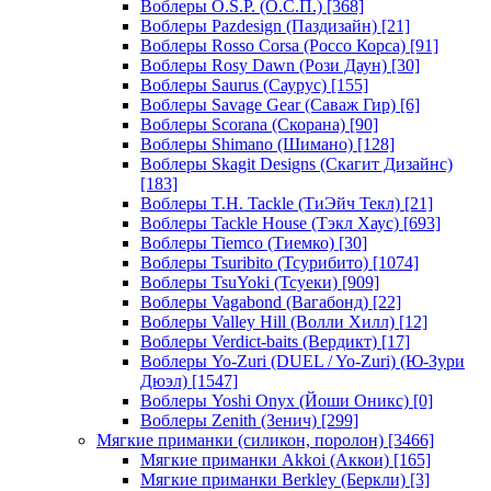
Воблеры O.S.P. (О.С.П.)
[368]
Воблеры Pazdesign (Паздизайн)
[21]
Воблеры Rosso Corsa (Россо Корса)
[91]
Воблеры Rosy Dawn (Рози Даун)
[30]
Воблеры Saurus (Саурус)
[155]
Воблеры Savage Gear (Саваж Гир)
[6]
Воблеры Scorana (Скорана)
[90]
Воблеры Shimano (Шимано)
[128]
Воблеры Skagit Designs (Скагит Дизайнс)
[183]
Воблеры T.H. Tackle (ТиЭйч Текл)
[21]
Воблеры Tackle House (Тэкл Хаус)
[693]
Воблеры Tiemco (Тиемко)
[30]
Воблеры Tsuribito (Тсурибито)
[1074]
Воблеры TsuYoki (Тсуеки)
[909]
Воблеры Vagabond (Вагабонд)
[22]
Воблеры Valley Hill (Волли Хилл)
[12]
Воблеры Verdict-baits (Вердикт)
[17]
Воблеры Yo-Zuri (DUEL / Yo-Zuri) (Ю-Зури
Дюэл)
[1547]
Воблеры Yoshi Onyx (Йоши Оникс)
[0]
Воблеры Zenith (Зенич)
[299]
Мягкие приманки (силикон, поролон)
[3466]
Мягкие приманки Akkoi (Аккои)
[165]
Мягкие приманки Berkley (Беркли)
[3]