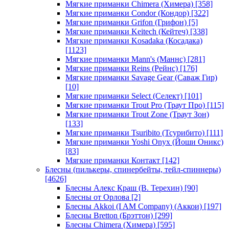
Мягкие приманки Chimera (Химера)
[358]
Мягкие приманки Condor (Кондор)
[322]
Мягкие приманки Grifon (Грифон)
[5]
Мягкие приманки Keitech (Кейтеч)
[338]
Мягкие приманки Kosadaka (Косадака)
[1123]
Мягкие приманки Mann's (Маннс)
[281]
Мягкие приманки Reins (Рейнс)
[176]
Мягкие приманки Savage Gear (Саваж Гир)
[10]
Мягкие приманки Select (Селект)
[101]
Мягкие приманки Trout Pro (Траут Про)
[115]
Мягкие приманки Trout Zone (Траут Зон)
[133]
Мягкие приманки Tsuribito (Тсурибито)
[111]
Мягкие приманки Yoshi Onyx (Йоши Оникс)
[83]
Мягкие приманки Контакт
[142]
Блесны (пилькеры, спинербейты, тейл-спиннеры)
[4626]
Блесны Алекс Краш (В. Терехин)
[90]
Блесны от Орлова
[2]
Блесны Akkoi (I AM Company) (Аккои)
[197]
Блесны Bretton (Брэттон)
[299]
Блесны Chimera (Химера)
[595]