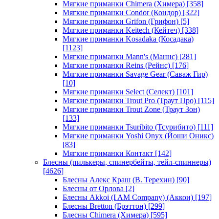
Мягкие приманки Chimera (Химера)
[358]
Мягкие приманки Condor (Кондор)
[322]
Мягкие приманки Grifon (Грифон)
[5]
Мягкие приманки Keitech (Кейтеч)
[338]
Мягкие приманки Kosadaka (Косадака)
[1123]
Мягкие приманки Mann's (Маннс)
[281]
Мягкие приманки Reins (Рейнс)
[176]
Мягкие приманки Savage Gear (Саваж Гир)
[10]
Мягкие приманки Select (Селект)
[101]
Мягкие приманки Trout Pro (Траут Про)
[115]
Мягкие приманки Trout Zone (Траут Зон)
[133]
Мягкие приманки Tsuribito (Тсурибито)
[111]
Мягкие приманки Yoshi Onyx (Йоши Оникс)
[83]
Мягкие приманки Контакт
[142]
Блесны (пилькеры, спинербейты, тейл-спиннеры)
[4626]
Блесны Алекс Краш (В. Терехин)
[90]
Блесны от Орлова
[2]
Блесны Akkoi (I AM Company) (Аккои)
[197]
Блесны Bretton (Брэттон)
[299]
Блесны Chimera (Химера)
[595]