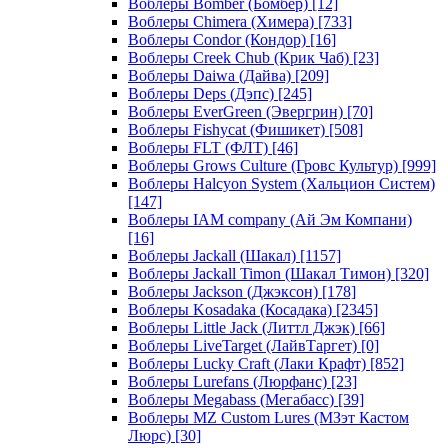
Воблеры Bomber (Бомбер)
[12]
Воблеры Chimera (Химера)
[733]
Воблеры Condor (Кондор)
[16]
Воблеры Creek Chub (Крик Чаб)
[23]
Воблеры Daiwa (Дайва)
[209]
Воблеры Deps (Дэпс)
[245]
Воблеры EverGreen (Эвергрин)
[70]
Воблеры Fishycat (Фишикет)
[508]
Воблеры FLT (ФЛТ)
[46]
Воблеры Grows Culture (Гровс Культур)
[999]
Воблеры Halcyon System (Хальцион Систем)
[147]
Воблеры IAM company (Ай Эм Компани)
[16]
Воблеры Jackall (Шакал)
[1157]
Воблеры Jackall Timon (Шакал Тимон)
[320]
Воблеры Jackson (Джэксон)
[178]
Воблеры Kosadaka (Косадака)
[2345]
Воблеры Little Jack (Литтл Джэк)
[66]
Воблеры LiveTarget (ЛайвТаргет)
[0]
Воблеры Lucky Craft (Лаки Крафт)
[852]
Воблеры Lurefans (Люрфанс)
[23]
Воблеры Megabass (Мегабасс)
[39]
Воблеры MZ Custom Lures (МЗэт Кастом
Люрс)
[30]