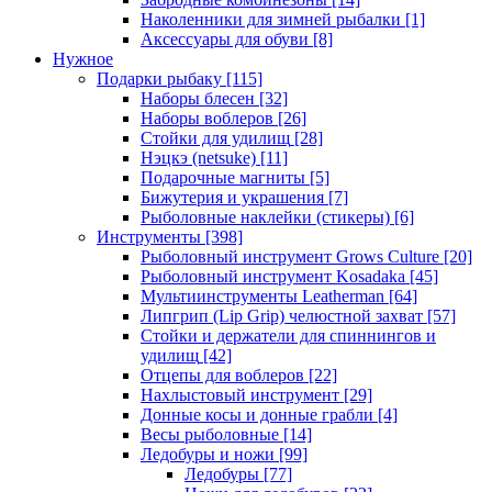
Наколенники для зимней рыбалки
[1]
Аксессуары для обуви
[8]
Нужное
Подарки рыбаку
[115]
Наборы блесен
[32]
Наборы воблеров
[26]
Стойки для удилищ
[28]
Нэцкэ (netsuke)
[11]
Подарочные магниты
[5]
Бижутерия и украшения
[7]
Рыболовные наклейки (стикеры)
[6]
Инструменты
[398]
Рыболовный инструмент Grows Culture
[20]
Рыболовный инструмент Kosadaka
[45]
Мультиинструменты Leatherman
[64]
Липгрип (Lip Grip) челюстной захват
[57]
Стойки и держатели для спиннингов и
удилищ
[42]
Отцепы для воблеров
[22]
Нахлыстовый инструмент
[29]
Донные косы и донные грабли
[4]
Весы рыболовные
[14]
Ледобуры и ножи
[99]
Ледобуры
[77]