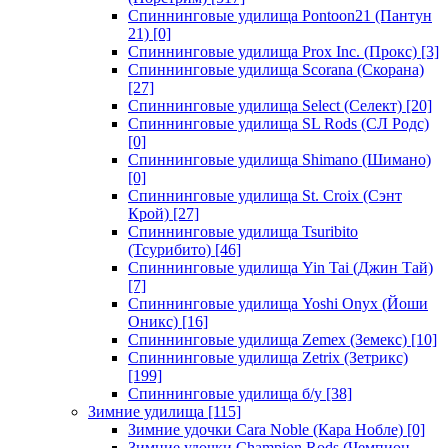
Спиннинговые удилища Pontoon21 (Пантун
21)
[0]
Спиннинговые удилища Prox Inc. (Прокс)
[3]
Спиннинговые удилища Scorana (Скорана)
[27]
Спиннинговые удилища Select (Селект)
[20]
Спиннинговые удилища SL Rods (СЛ Родс)
[0]
Спиннинговые удилища Shimano (Шимано)
[0]
Спиннинговые удилища St. Croix (Сэнт
Крой)
[27]
Спиннинговые удилища Tsuribito
(Тсурибито)
[46]
Спиннинговые удилища Yin Tai (Джин Тай)
[7]
Спиннинговые удилища Yoshi Onyx (Йоши
Оникс)
[16]
Спиннинговые удилища Zemex (Земекс)
[10]
Спиннинговые удилища Zetrix (Зетрикс)
[199]
Спиннинговые удилища б/у
[38]
Зимние удилища
[115]
Зимние удочки Cara Noble (Кара Нобле)
[0]
Зимние удочки Champion Rods (Чемпион