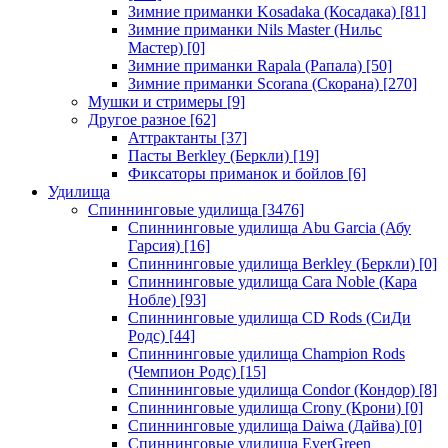
Зимние приманки Kosadaka (Косадака)
[81]
Зимние приманки Nils Master (Нильс
Мастер)
[0]
Зимние приманки Rapala (Рапала)
[50]
Зимние приманки Scorana (Скорана)
[270]
Мушки и стримеры
[9]
Другое разное
[62]
Аттрактанты
[37]
Пасты Berkley (Беркли)
[19]
Фиксаторы приманок и бойлов
[6]
Удилища
Спиннинговые удилища
[3476]
Спиннинговые удилища Abu Garcia (Абу
Гарсия)
[16]
Спиннинговые удилища Berkley (Беркли)
[0]
Спиннинговые удилища Cara Noble (Кара
Нобле)
[93]
Спиннинговые удилища CD Rods (СиДи
Родс)
[44]
Спиннинговые удилища Champion Rods
(Чемпион Родс)
[15]
Спиннинговые удилища Condor (Кондор)
[8]
Спиннинговые удилища Crony (Крони)
[0]
Спиннинговые удилища Daiwa (Дайва)
[0]
Спиннинговые удилища EverGreen