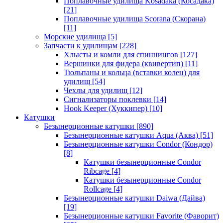
Поплавочные удилища Kosadaka (Косадака)
[21]
Поплавочные удилища Scorana (Скорана)
[11]
Морские удилища
[5]
Запчасти к удилищам
[228]
Хлысты и комли для спиннингов
[127]
Вершинки для фидера (квивертип)
[11]
Тюльпаны и кольца (вставки колец) для
удилищ
[54]
Чехлы для удилищ
[12]
Сигнализаторы поклевки
[14]
Hook Keeper (Хуккипер)
[10]
Катушки
Безынерционные катушки
[890]
Безынерционные катушки Aqua (Аква)
[51]
Безынерционные катушки Condor (Кондор)
[8]
Катушки безынерционные Condor
Ribcage
[4]
Катушки безынерционные Condor
Rollcage
[4]
Безынерционные катушки Daiwa (Дайва)
[19]
Безынерционные катушки Favorite (Фаворит)