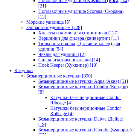
Поплавочные удилища Kosadaka (Косадака)
[21]
Поплавочные удилища Scorana (Скорана)
[11]
Морские удилища
[5]
Запчасти к удилищам
[228]
Хлысты и комли для спиннингов
[127]
Вершинки для фидера (квивертип)
[11]
Тюльпаны и кольца (вставки колец) для
удилищ
[54]
Чехлы для удилищ
[12]
Сигнализаторы поклевки
[14]
Hook Keeper (Хуккипер)
[10]
Катушки
Безынерционные катушки
[890]
Безынерционные катушки Aqua (Аква)
[51]
Безынерционные катушки Condor (Кондор)
[8]
Катушки безынерционные Condor
Ribcage
[4]
Катушки безынерционные Condor
Rollcage
[4]
Безынерционные катушки Daiwa (Дайва)
[19]
Безынерционные катушки Favorite (Фаворит)