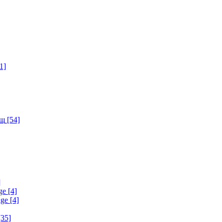
1]
ищ
[54]
]
ge
[4]
age
[4]
35]