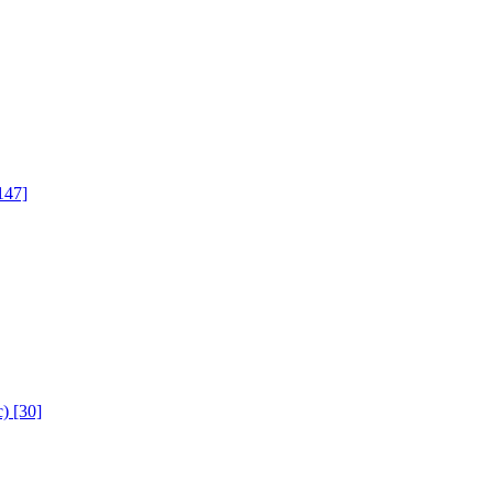
147]
с)
[30]