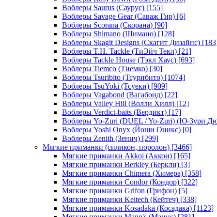
Воблеры Saurus (Саурус)
[155]
Воблеры Savage Gear (Саваж Гир)
[6]
Воблеры Scorana (Скорана)
[90]
Воблеры Shimano (Шимано)
[128]
Воблеры Skagit Designs (Скагит Дизайнс)
[183
Воблеры T.H. Tackle (ТиЭйч Текл)
[21]
Воблеры Tackle House (Тэкл Хаус)
[693]
Воблеры Tiemco (Тиемко)
[30]
Воблеры Tsuribito (Тсурибито)
[1074]
Воблеры TsuYoki (Тсуеки)
[909]
Воблеры Vagabond (Вагабонд)
[22]
Воблеры Valley Hill (Волли Хилл)
[12]
Воблеры Verdict-baits (Вердикт)
[17]
Воблеры Yo-Zuri (DUEL / Yo-Zuri) (Ю-Зури Д
Воблеры Yoshi Onyx (Йоши Оникс)
[0]
Воблеры Zenith (Зенич)
[299]
Мягкие приманки (силикон, поролон)
[3466]
Мягкие приманки Akkoi (Аккои)
[165]
Мягкие приманки Berkley (Беркли)
[3]
Мягкие приманки Chimera (Химера)
[358]
Мягкие приманки Condor (Кондор)
[322]
Мягкие приманки Grifon (Грифон)
[5]
Мягкие приманки Keitech (Кейтеч)
[338]
Мягкие приманки Kosadaka (Косадака)
[1123]
Мягкие приманки Mann's (Маннс)
[281]