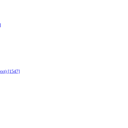
]
юэл)
[1547]