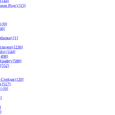
)
[44]
ион Родс)
[15]
)
[0]
66]
ыбалки)
[1]
тлидер)
[236]
йз)
[144]
[498]
Крафт)
[588]
[552]
 Стейдж)
[20]
)
[517]
1)
[0]
]
]
]