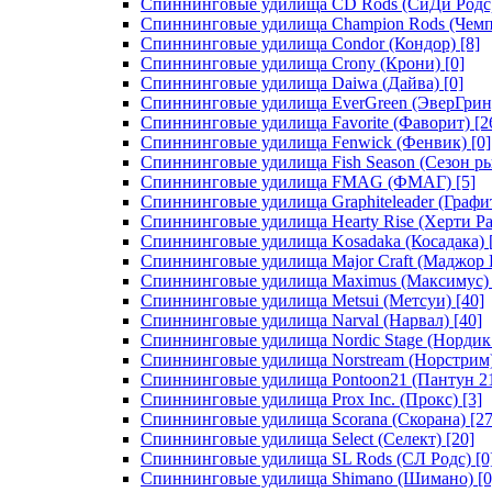
Спиннинговые удилища CD Rods (СиДи Родс
Спиннинговые удилища Champion Rods (Чемп
Спиннинговые удилища Condor (Кондор)
[8]
Спиннинговые удилища Crony (Крони)
[0]
Спиннинговые удилища Daiwa (Дайва)
[0]
Спиннинговые удилища EverGreen (ЭверГрин
Спиннинговые удилища Favorite (Фаворит)
[2
Спиннинговые удилища Fenwick (Фенвик)
[0]
Спиннинговые удилища Fish Season (Сезон р
Спиннинговые удилища FMAG (ФМАГ)
[5]
Спиннинговые удилища Graphiteleader (Графи
Спиннинговые удилища Hearty Rise (Херти Ра
Спиннинговые удилища Kosadaka (Косадака)
Спиннинговые удилища Major Craft (Маджор 
Спиннинговые удилища Maximus (Максимус)
Спиннинговые удилища Metsui (Метсуи)
[40]
Спиннинговые удилища Narval (Нарвал)
[40]
Спиннинговые удилища Nordic Stage (Нордик
Спиннинговые удилища Norstream (Норстрим
Спиннинговые удилища Pontoon21 (Пантун 2
Спиннинговые удилища Prox Inc. (Прокс)
[3]
Спиннинговые удилища Scorana (Скорана)
[27
Спиннинговые удилища Select (Селект)
[20]
Спиннинговые удилища SL Rods (СЛ Родс)
[0
Спиннинговые удилища Shimano (Шимано)
[0