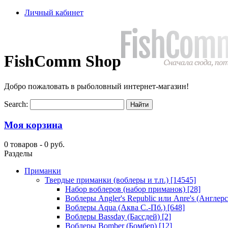
Личный кабинет
FishComm Shop
Добро пожаловать в рыболовный интернет-магазин!
Search:
Моя корзина
0 товаров -
0 руб.
Разделы
Приманки
Твердые приманки (воблеры и т.п.)
[14545]
Набор воблеров (набор приманок)
[28]
Воблеры Angler's Republic или Anre's (Англер
Воблеры Aqua (Аква С.-Пб.)
[648]
Воблеры Bassday (Бассдей)
[2]
Воблеры Bomber (Бомбер)
[12]