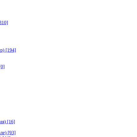
310]
р)
[194]
[0]
ия)
[16]
ле)
[93]