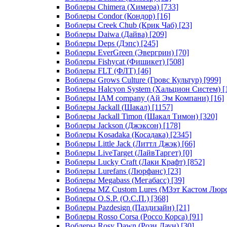
Воблеры Chimera (Химера)
[733]
Воблеры Condor (Кондор)
[16]
Воблеры Creek Chub (Крик Чаб)
[23]
Воблеры Daiwa (Дайва)
[209]
Воблеры Deps (Дэпс)
[245]
Воблеры EverGreen (Эвергрин)
[70]
Воблеры Fishycat (Фишикет)
[508]
Воблеры FLT (ФЛТ)
[46]
Воблеры Grows Culture (Гровс Культур)
[999]
Воблеры Halcyon System (Хальцион Систем)
[
Воблеры IAM company (Ай Эм Компани)
[16]
Воблеры Jackall (Шакал)
[1157]
Воблеры Jackall Timon (Шакал Тимон)
[320]
Воблеры Jackson (Джэксон)
[178]
Воблеры Kosadaka (Косадака)
[2345]
Воблеры Little Jack (Литтл Джэк)
[66]
Воблеры LiveTarget (ЛайвТаргет)
[0]
Воблеры Lucky Craft (Лаки Крафт)
[852]
Воблеры Lurefans (Люрфанс)
[23]
Воблеры Megabass (Мегабасс)
[39]
Воблеры MZ Custom Lures (МЗэт Кастом Люр
Воблеры O.S.P. (О.С.П.)
[368]
Воблеры Pazdesign (Паздизайн)
[21]
Воблеры Rosso Corsa (Россо Корса)
[91]
Воблеры Rosy Dawn (Рози Даун)
[30]