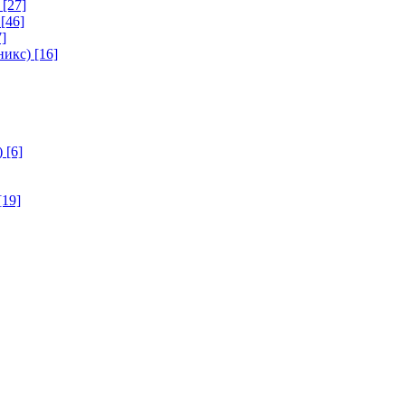
[27]
[46]
]
никс)
[16]
)
[6]
[19]