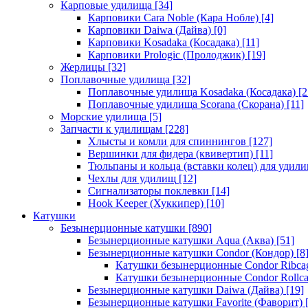
Карповые удилища
[34]
Карповики Cara Noble (Кара Нобле)
[4]
Карповики Daiwa (Дайва)
[0]
Карповики Kosadaka (Косадака)
[11]
Карповики Prologic (Пролоджик)
[19]
Жерлицы
[32]
Поплавочные удилища
[32]
Поплавочные удилища Kosadaka (Косадака)
[2
Поплавочные удилища Scorana (Скорана)
[11]
Морские удилища
[5]
Запчасти к удилищам
[228]
Хлысты и комли для спиннингов
[127]
Вершинки для фидера (квивертип)
[11]
Тюльпаны и кольца (вставки колец) для удил
Чехлы для удилищ
[12]
Сигнализаторы поклевки
[14]
Hook Keeper (Хуккипер)
[10]
Катушки
Безынерционные катушки
[890]
Безынерционные катушки Aqua (Аква)
[51]
Безынерционные катушки Condor (Кондор)
[8
Катушки безынерционные Condor Ribca
Катушки безынерционные Condor Rollc
Безынерционные катушки Daiwa (Дайва)
[19]
Безынерционные катушки Favorite (Фаворит)
[