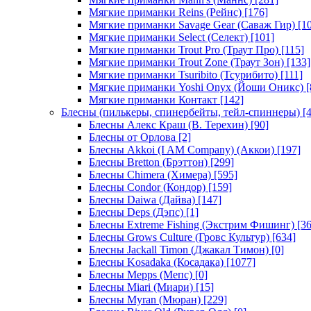
Мягкие приманки Reins (Рейнс)
[176]
Мягкие приманки Savage Gear (Саваж Гир)
[10
Мягкие приманки Select (Селект)
[101]
Мягкие приманки Trout Pro (Траут Про)
[115]
Мягкие приманки Trout Zone (Траут Зон)
[133]
Мягкие приманки Tsuribito (Тсурибито)
[111]
Мягкие приманки Yoshi Onyx (Йоши Оникс)
[
Мягкие приманки Контакт
[142]
Блесны (пилькеры, спинербейты, тейл-спиннеры)
[4
Блесны Алекс Краш (В. Терехин)
[90]
Блесны от Орлова
[2]
Блесны Akkoi (I AM Company) (Аккои)
[197]
Блесны Bretton (Брэттон)
[299]
Блесны Chimera (Химера)
[595]
Блесны Condor (Кондор)
[159]
Блесны Daiwa (Дайва)
[147]
Блесны Deps (Дэпс)
[1]
Блесны Extreme Fishing (Экстрим Фишинг)
[36
Блесны Grows Culture (Гровс Культур)
[634]
Блесны Jackall Timon (Джакал Тимон)
[0]
Блесны Kosadaka (Косадака)
[1077]
Блесны Mepps (Мепс)
[0]
Блесны Miari (Миари)
[15]
Блесны Myran (Мюран)
[229]