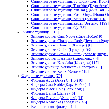
Спиннинговые удилища St. Croix (Сэнт Крой)
Спиннинговые удилища Tsuribito (Тсурибито)
Спиннинговые удилища Yin Tai (Джин Тай)
[7
Спиннинговые удилища Yoshi Onyx (Йоши О
Спиннинговые удилища Zemex (Земекс)
[10]
Спиннинговые удилища Zetrix (Зетрикс)
[199]
Спиннинговые удилища б/у
[38]
Зимние удилища
[115]
Зимние удочки Cara Noble (Кара Нобле)
[0]
Зимние удочки Champion Rods (Чемпион Родс
Зимние удочки Chimera (Химера)
[6]
Зимние удочки Grifon (Грифон)
[53]
Зимние удочки Grows Culture (Гровс Культур)
Зимние удочки Karismax (Карисмакс)
[4]
Зимние удочки Kosadaka (Косадака)
[17]
Зимние удилища Norstream (Норстрим)
[1]
Зимние удочки Zetrix (Зетрикс)
[9]
Фидерные удилища
[79]
Фидеры Aqua (Аква С.-Пб.)
[0]
Фидеры Cara Noble (Кара Нобле)
[11]
Фидеры Black Hole (Блэк Хол)
[1]
Фидеры Daiwa (Дайва)
[0]
Фидеры Favorite (Фаворит)
[11]
Фидеры Kosadaka (Косадака)
[46]
Вершинки для фидера
[10]