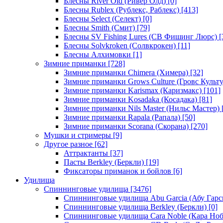
Блесны River Old (Ривер Олд)
[0]
Блесны Rublex (Рублекс, Раблекс)
[413]
Блесны Select (Селект)
[0]
Блесны Smith (Смит)
[79]
Блесны SV Fishing Lures (СВ Фишинг Люрс)
[
Блесны Solvkroken (Солвкрокен)
[11]
Блесны Алхимовки
[1]
Зимние приманки
[728]
Зимние приманки Chimera (Химера)
[32]
Зимние приманки Grows Culture (Гровс Культу
Зимние приманки Karismax (Каризмакс)
[101]
Зимние приманки Kosadaka (Косадака)
[81]
Зимние приманки Nils Master (Нильс Мастер)
Зимние приманки Rapala (Рапала)
[50]
Зимние приманки Scorana (Скорана)
[270]
Мушки и стримеры
[9]
Другое разное
[62]
Аттрактанты
[37]
Пасты Berkley (Беркли)
[19]
Фиксаторы приманок и бойлов
[6]
Удилища
Спиннинговые удилища
[3476]
Спиннинговые удилища Abu Garcia (Абу Гарс
Спиннинговые удилища Berkley (Беркли)
[0]
Спиннинговые удилища Cara Noble (Кара Ноб