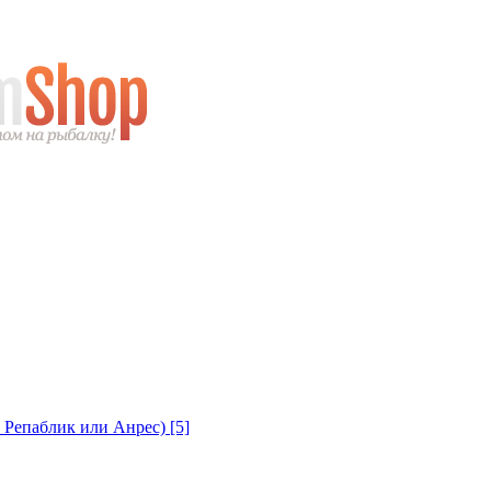
с Репаблик или Анрес)
[5]