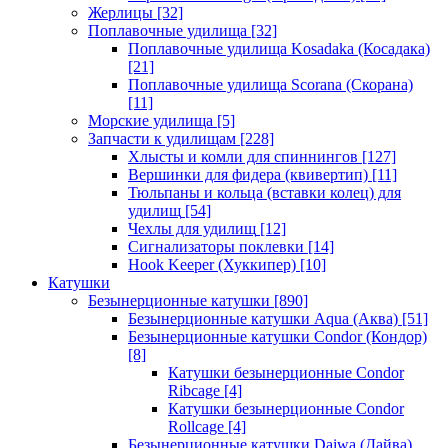
Жерлицы
[32]
Поплавочные удилища
[32]
Поплавочные удилища Kosadaka (Косадака)
[21]
Поплавочные удилища Scorana (Скорана)
[11]
Морские удилища
[5]
Запчасти к удилищам
[228]
Хлысты и комли для спиннингов
[127]
Вершинки для фидера (квивертип)
[11]
Тюльпаны и кольца (вставки колец) для
удилищ
[54]
Чехлы для удилищ
[12]
Сигнализаторы поклевки
[14]
Hook Keeper (Хуккипер)
[10]
Катушки
Безынерционные катушки
[890]
Безынерционные катушки Aqua (Аква)
[51]
Безынерционные катушки Condor (Кондор)
[8]
Катушки безынерционные Condor
Ribcage
[4]
Катушки безынерционные Condor
Rollcage
[4]
Безынерционные катушки Daiwa (Дайва)