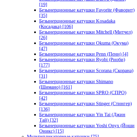
[19]
Безынерционные катушки Favorite (Фаворит)
[35]
Безынерционные катушки Kosadaka
(Косадака)
[106]
Безынерционные катушки Mitchell (Митчел)
[26]
Безынерционные катушки Okuma (Окума)
[47]
Безынерционные катушки Penn (Пенн)
[4]
Безынерционные катушки Ryobi (Риоби)
[177]
Безынерционные катушки Scorana (Скорана)
[31]
Безынерционные катушки Shimano
(Шимано)
[161]
Безынерционные катушки SPRO (СПРО)
[42]
Безынерционные катушки Stinger (Стингер)
[136]
Безынерционные катушки Yin Tai (Джин
Тай)
[32]
Безынерционные катушки Yoshi Onyx (Йоши
Оникс)
[15]
Мультипликаторные катушки
[75]