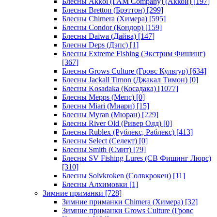
Блесны Akkoi (I AM Company) (Аккои)
[197]
Блесны Bretton (Брэттон)
[299]
Блесны Chimera (Химера)
[595]
Блесны Condor (Кондор)
[159]
Блесны Daiwa (Дайва)
[147]
Блесны Deps (Дэпс)
[1]
Блесны Extreme Fishing (Экстрим Фишинг)
[367]
Блесны Grows Culture (Гровс Культур)
[634]
Блесны Jackall Timon (Джакал Тимон)
[0]
Блесны Kosadaka (Косадака)
[1077]
Блесны Mepps (Мепс)
[0]
Блесны Miari (Миари)
[15]
Блесны Myran (Мюран)
[229]
Блесны River Old (Ривер Олд)
[0]
Блесны Rublex (Рублекс, Раблекс)
[413]
Блесны Select (Селект)
[0]
Блесны Smith (Смит)
[79]
Блесны SV Fishing Lures (СВ Фишинг Люрс)
[310]
Блесны Solvkroken (Солвкрокен)
[11]
Блесны Алхимовки
[1]
Зимние приманки
[728]
Зимние приманки Chimera (Химера)
[32]
Зимние приманки Grows Culture (Гровс