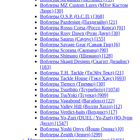
Воблеры MZ Custom Lures (МЗэт Кастом
Люрс)
[30]
Воблеры O.S.P. (О.С.П.)
[368]
Воблеры Pazdesign (Паздизайн)
[21]
Воблеры Rosso Corsa (Россо Корса)
[91]
Воблеры Rosy Dawn (Рози Даун)
[30]
Воблеры Saurus (Саурус)
[155]
Воблеры Savage Gear (Саваж Гир)
[6]
Воблеры Scorana (Скорана)
[90]
Воблеры Shimano (Шимано)
[128]
Воблеры Skagit Designs (Скагит Дизайнс)
[183]
Воблеры T.H. Tackle (ТиЭйч Текл)
[21]
Воблеры Tackle House (Тэкл Хаус)
[693]
Воблеры Tiemco (Тиемко)
[30]
Воблеры Tsuribito (Тсурибито)
[1074]
Воблеры TsuYoki (Тсуеки)
[909]
Воблеры Vagabond (Вагабонд)
[22]
Воблеры Valley Hill (Волли Хилл)
[12]
Воблеры Verdict-baits (Вердикт)
[17]
Воблеры Yo-Zuri (DUEL / Yo-Zuri) (Ю-Зури
Дюэл)
[1547]
Воблеры Yoshi Onyx (Йоши Оникс)
[0]
Воблеры Zenith (Зенич)
[299]