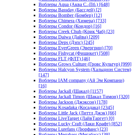
Воблеры Aqua (Аква С.-Пб.)
[648]
Воблеры Bassday (Бассдей)
[2]
Воблеры Bomber (Бомбер)
[12]
Воблеры Chimera (Химера)
[733]
Воблеры Condor (Кондор)
[16]
Воблеры Creek Chub (Крик Чаб)
[23]
Воблеры Daiwa (Дайва)
[209]
Воблеры Deps (Дэпс)
[245]
Воблеры EverGreen (Эвергрин)
[70]
Воблеры Fishycat (Фишикет)
[508]
Воблеры FLT (ФЛТ)
[46]
Воблеры Grows Culture (Гровс Культур)
[999]
Воблеры Halcyon System (Хальцион Систем)
[147]
Воблеры IAM company (Ай Эм Компани)
[16]
Воблеры Jackall (Шакал)
[1157]
Воблеры Jackall Timon (Шакал Тимон)
[320]
Воблеры Jackson (Джэксон)
[178]
Воблеры Kosadaka (Косадака)
[2345]
Воблеры Little Jack (Литтл Джэк)
[66]
Воблеры LiveTarget (ЛайвТаргет)
[0]
Воблеры Lucky Craft (Лаки Крафт)
[852]
Воблеры Lurefans (Люрфанс)
[23]
Воблеры Megabass (Мегабасс)
[39]