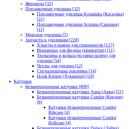
Жерлицы
[32]
Поплавочные удилища
[32]
Поплавочные удилища Kosadaka (Косадака)
[21]
Поплавочные удилища Scorana (Скорана)
[11]
Морские удилища
[5]
Запчасти к удилищам
[228]
Хлысты и комли для спиннингов
[127]
Вершинки для фидера (квивертип)
[11]
Тюльпаны и кольца (вставки колец) для
удилищ
[54]
Чехлы для удилищ
[12]
Сигнализаторы поклевки
[14]
Hook Keeper (Хуккипер)
[10]
Катушки
Безынерционные катушки
[890]
Безынерционные катушки Aqua (Аква)
[51]
Безынерционные катушки Condor (Кондор)
[8]
Катушки безынерционные Condor
Ribcage
[4]
Катушки безынерционные Condor
Rollcage
[4]
Безынерционные катушки Daiwa (Дайва)