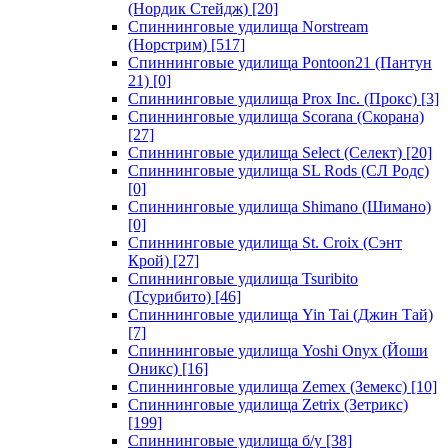
(Нордик Стейдж)
[20]
Спиннинговые удилища Norstream
(Норстрим)
[517]
Спиннинговые удилища Pontoon21 (Пантун
21)
[0]
Спиннинговые удилища Prox Inc. (Прокс)
[3]
Спиннинговые удилища Scorana (Скорана)
[27]
Спиннинговые удилища Select (Селект)
[20]
Спиннинговые удилища SL Rods (СЛ Родс)
[0]
Спиннинговые удилища Shimano (Шимано)
[0]
Спиннинговые удилища St. Croix (Сэнт
Крой)
[27]
Спиннинговые удилища Tsuribito
(Тсурибито)
[46]
Спиннинговые удилища Yin Tai (Джин Тай)
[7]
Спиннинговые удилища Yoshi Onyx (Йоши
Оникс)
[16]
Спиннинговые удилища Zemex (Земекс)
[10]
Спиннинговые удилища Zetrix (Зетрикс)
[199]
Спиннинговые удилища б/у
[38]