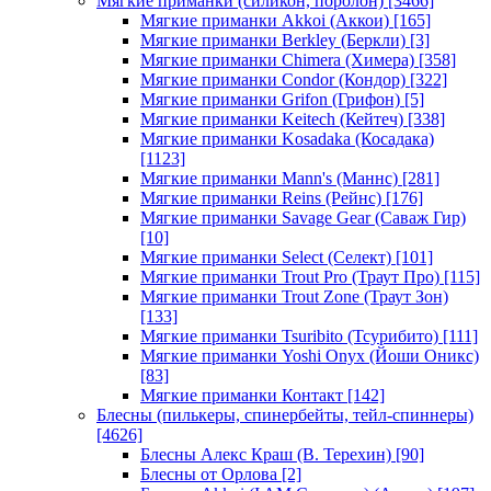
Мягкие приманки (силикон, поролон)
[3466]
Мягкие приманки Akkoi (Аккои)
[165]
Мягкие приманки Berkley (Беркли)
[3]
Мягкие приманки Chimera (Химера)
[358]
Мягкие приманки Condor (Кондор)
[322]
Мягкие приманки Grifon (Грифон)
[5]
Мягкие приманки Keitech (Кейтеч)
[338]
Мягкие приманки Kosadaka (Косадака)
[1123]
Мягкие приманки Mann's (Маннс)
[281]
Мягкие приманки Reins (Рейнс)
[176]
Мягкие приманки Savage Gear (Саваж Гир)
[10]
Мягкие приманки Select (Селект)
[101]
Мягкие приманки Trout Pro (Траут Про)
[115]
Мягкие приманки Trout Zone (Траут Зон)
[133]
Мягкие приманки Tsuribito (Тсурибито)
[111]
Мягкие приманки Yoshi Onyx (Йоши Оникс)
[83]
Мягкие приманки Контакт
[142]
Блесны (пилькеры, спинербейты, тейл-спиннеры)
[4626]
Блесны Алекс Краш (В. Терехин)
[90]
Блесны от Орлова
[2]