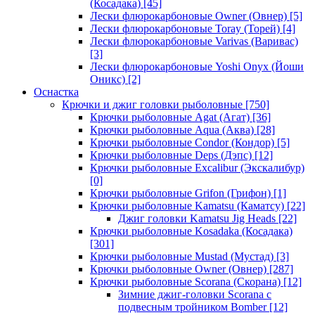
(Косадака)
[45]
Лески флюрокарбоновые Owner (Овнер)
[5]
Лески флюрокарбоновые Toray (Торей)
[4]
Лески флюрокарбоновые Varivas (Варивас)
[3]
Лески флюрокарбоновые Yoshi Onyx (Йоши
Оникс)
[2]
Оснастка
Крючки и джиг головки рыболовные
[750]
Крючки рыболовные Agat (Агат)
[36]
Крючки рыболовные Aqua (Аква)
[28]
Крючки рыболовные Condor (Кондор)
[5]
Крючки рыболовные Deps (Дэпс)
[12]
Крючки рыболовные Excalibur (Экскалибур)
[0]
Крючки рыболовные Grifon (Грифон)
[1]
Крючки рыболовные Kamatsu (Каматсу)
[22]
Джиг головки Kamatsu Jig Heads
[22]
Крючки рыболовные Kosadaka (Косадака)
[301]
Крючки рыболовные Mustad (Мустад)
[3]
Крючки рыболовные Owner (Овнер)
[287]
Крючки рыболовные Scorana (Скорана)
[12]
Зимние джиг-головки Scorana с
подвесным тройником Bomber
[12]