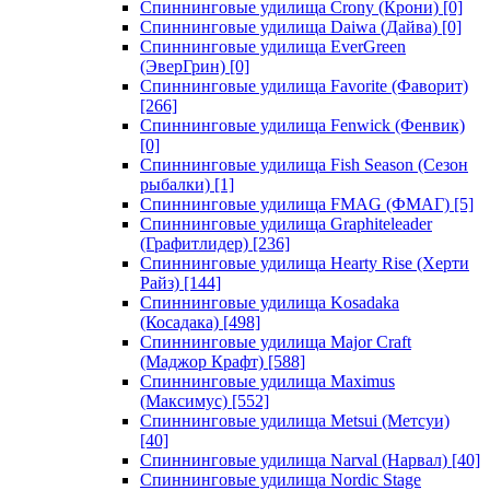
Спиннинговые удилища Crony (Крони)
[0]
Спиннинговые удилища Daiwa (Дайва)
[0]
Спиннинговые удилища EverGreen
(ЭверГрин)
[0]
Спиннинговые удилища Favorite (Фаворит)
[266]
Спиннинговые удилища Fenwick (Фенвик)
[0]
Спиннинговые удилища Fish Season (Сезон
рыбалки)
[1]
Спиннинговые удилища FMAG (ФМАГ)
[5]
Спиннинговые удилища Graphiteleader
(Графитлидер)
[236]
Спиннинговые удилища Hearty Rise (Херти
Райз)
[144]
Спиннинговые удилища Kosadaka
(Косадака)
[498]
Спиннинговые удилища Major Craft
(Маджор Крафт)
[588]
Спиннинговые удилища Maximus
(Максимус)
[552]
Спиннинговые удилища Metsui (Метсуи)
[40]
Спиннинговые удилища Narval (Нарвал)
[40]
Спиннинговые удилища Nordic Stage