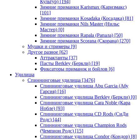
Культур)
[194]
Зимние приманки Karismax (Каризмакс)
[101]
Зимние приманки Kosadaka (Косадака)
[81]
Зимние приманки Nils Master (Нильс
Мастер)
[0]
Зимние приманки Rapala (Рапала)
[50]
Зимние приманки Scorana (Скорана)
[270]
Мушки и стримеры
[9]
Другое разное
[62]
Аттрактанты
[37]
Пасты Berkley (Беркли)
[19]
Фиксаторы приманок и бойлов
[6]
Удилища
Спиннинговые удилища
[3476]
Спиннинговые удилища Abu Garcia (Абу
Гарсия)
[16]
Спиннинговые удилища Berkley (Беркли)
[0]
Спиннинговые удилища Cara Noble (Кара
Нобле)
[93]
Спиннинговые удилища CD Rods (СиДи
Родс)
[44]
Спиннинговые удилища Champion Rods
(Чемпион Родс)
[15]
Спиннинговые удилища Condor (Кондор)
[8]