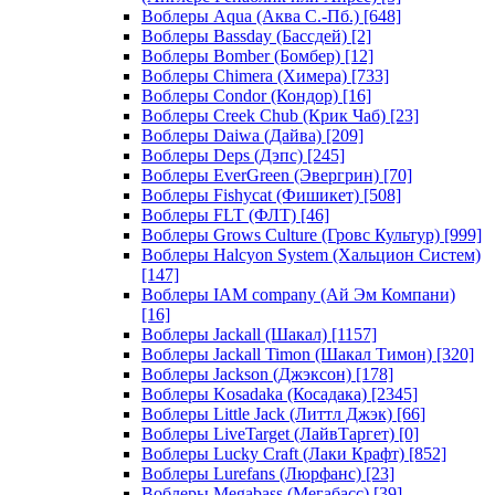
Воблеры Aqua (Аква С.-Пб.)
[648]
Воблеры Bassday (Бассдей)
[2]
Воблеры Bomber (Бомбер)
[12]
Воблеры Chimera (Химера)
[733]
Воблеры Condor (Кондор)
[16]
Воблеры Creek Chub (Крик Чаб)
[23]
Воблеры Daiwa (Дайва)
[209]
Воблеры Deps (Дэпс)
[245]
Воблеры EverGreen (Эвергрин)
[70]
Воблеры Fishycat (Фишикет)
[508]
Воблеры FLT (ФЛТ)
[46]
Воблеры Grows Culture (Гровс Культур)
[999]
Воблеры Halcyon System (Хальцион Систем)
[147]
Воблеры IAM company (Ай Эм Компани)
[16]
Воблеры Jackall (Шакал)
[1157]
Воблеры Jackall Timon (Шакал Тимон)
[320]
Воблеры Jackson (Джэксон)
[178]
Воблеры Kosadaka (Косадака)
[2345]
Воблеры Little Jack (Литтл Джэк)
[66]
Воблеры LiveTarget (ЛайвТаргет)
[0]
Воблеры Lucky Craft (Лаки Крафт)
[852]
Воблеры Lurefans (Люрфанс)
[23]
Воблеры Megabass (Мегабасс)
[39]