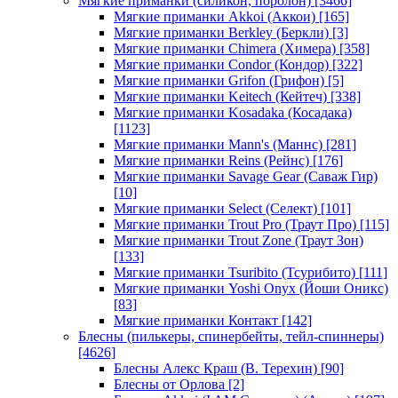
Мягкие приманки (силикон, поролон)
[3466]
Мягкие приманки Akkoi (Аккои)
[165]
Мягкие приманки Berkley (Беркли)
[3]
Мягкие приманки Chimera (Химера)
[358]
Мягкие приманки Condor (Кондор)
[322]
Мягкие приманки Grifon (Грифон)
[5]
Мягкие приманки Keitech (Кейтеч)
[338]
Мягкие приманки Kosadaka (Косадака)
[1123]
Мягкие приманки Mann's (Маннс)
[281]
Мягкие приманки Reins (Рейнс)
[176]
Мягкие приманки Savage Gear (Саваж Гир)
[10]
Мягкие приманки Select (Селект)
[101]
Мягкие приманки Trout Pro (Траут Про)
[115]
Мягкие приманки Trout Zone (Траут Зон)
[133]
Мягкие приманки Tsuribito (Тсурибито)
[111]
Мягкие приманки Yoshi Onyx (Йоши Оникс)
[83]
Мягкие приманки Контакт
[142]
Блесны (пилькеры, спинербейты, тейл-спиннеры)
[4626]
Блесны Алекс Краш (В. Терехин)
[90]
Блесны от Орлова
[2]