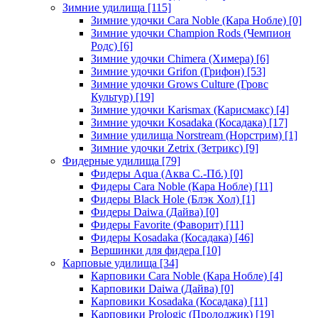
Зимние удилища
[115]
Зимние удочки Cara Noble (Кара Нобле)
[0]
Зимние удочки Champion Rods (Чемпион
Родс)
[6]
Зимние удочки Chimera (Химера)
[6]
Зимние удочки Grifon (Грифон)
[53]
Зимние удочки Grows Culture (Гровс
Культур)
[19]
Зимние удочки Karismax (Карисмакс)
[4]
Зимние удочки Kosadaka (Косадака)
[17]
Зимние удилища Norstream (Норстрим)
[1]
Зимние удочки Zetrix (Зетрикс)
[9]
Фидерные удилища
[79]
Фидеры Aqua (Аква С.-Пб.)
[0]
Фидеры Cara Noble (Кара Нобле)
[11]
Фидеры Black Hole (Блэк Хол)
[1]
Фидеры Daiwa (Дайва)
[0]
Фидеры Favorite (Фаворит)
[11]
Фидеры Kosadaka (Косадака)
[46]
Вершинки для фидера
[10]
Карповые удилища
[34]
Карповики Cara Noble (Кара Нобле)
[4]
Карповики Daiwa (Дайва)
[0]
Карповики Kosadaka (Косадака)
[11]
Карповики Prologic (Пролоджик)
[19]