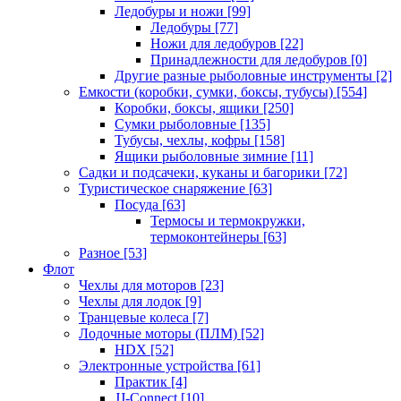
Ледобуры и ножи
[99]
Ледобуры
[77]
Ножи для ледобуров
[22]
Принадлежности для ледобуров
[0]
Другие разные рыболовные инструменты
[2]
Емкости (коробки, сумки, боксы, тубусы)
[554]
Коробки, боксы, ящики
[250]
Сумки рыболовные
[135]
Тубусы, чехлы, кофры
[158]
Ящики рыболовные зимние
[11]
Садки и подсачеки, куканы и багорики
[72]
Туристическое снаряжение
[63]
Посуда
[63]
Термосы и термокружки,
термоконтейнеры
[63]
Разное
[53]
Флот
Чехлы для моторов
[23]
Чехлы для лодок
[9]
Транцевые колеса
[7]
Лодочные моторы (ПЛМ)
[52]
HDX
[52]
Электронные устройства
[61]
Практик
[4]
JJ-Connect
[10]