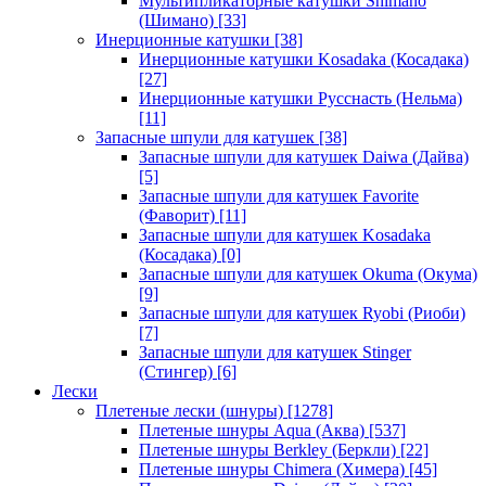
Мультипликаторные катушки Shimano
(Шимано)
[33]
Инерционные катушки
[38]
Инерционные катушки Kosadaka (Косадака)
[27]
Инерционные катушки Русснасть (Нельма)
[11]
Запасные шпули для катушек
[38]
Запасные шпули для катушек Daiwa (Дайва)
[5]
Запасные шпули для катушек Favorite
(Фаворит)
[11]
Запасные шпули для катушек Kosadaka
(Косадака)
[0]
Запасные шпули для катушек Okuma (Окума)
[9]
Запасные шпули для катушек Ryobi (Риоби)
[7]
Запасные шпули для катушек Stinger
(Стингер)
[6]
Лески
Плетеные лески (шнуры)
[1278]
Плетеные шнуры Aqua (Аква)
[537]
Плетеные шнуры Berkley (Беркли)
[22]
Плетеные шнуры Chimera (Химера)
[45]