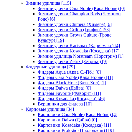
Зимние удилища
[115]
Зимние удочки Cara Noble (Кара Нобле)
[0]
Зимние удочки Champion Rods (Чемпион
Родс)
[6]
Зимние удочки Chimera (Химера)
[6]
Зимние удочки Grifon (Грифон)
[53]
Зимние удочки Grows Culture (Гровс
Культур)
[19]
Зимние удочки Karismax (Карисмакс)
[4]
Зимние удочки Kosadaka (Косадака)
[17]
Зимние удилища Norstream (Норстрим)
[1]
Зимние удочки Zetrix (Зетрикс)
[9]
Фидерные удилища
[79]
Фидеры Aqua (Аква С.-Пб.)
[0]
Фидеры Cara Noble (Кара Нобле)
[11]
Фидеры Black Hole (Блэк Хол)
[1]
Фидеры Daiwa (Дайва)
[0]
Фидеры Favorite (Фаворит)
[11]
Фидеры Kosadaka (Косадака)
[46]
Вершинки для фидера
[10]
Карповые удилища
[34]
Карповики Cara Noble (Кара Нобле)
[4]
Карповики Daiwa (Дайва)
[0]
Карповики Kosadaka (Косадака)
[11]
Карповики Prologic (Пролоджик)
[19]