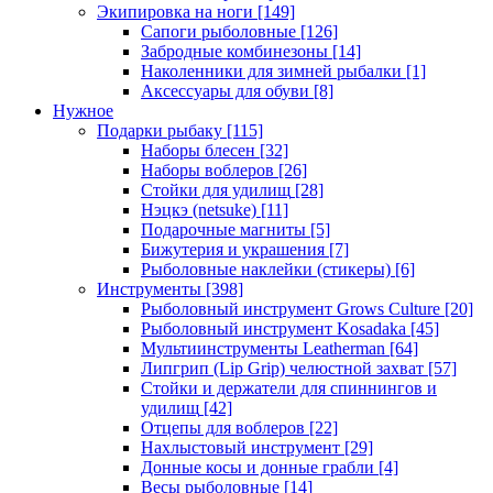
Экипировка на ноги
[149]
Сапоги рыболовные
[126]
Забродные комбинезоны
[14]
Наколенники для зимней рыбалки
[1]
Аксессуары для обуви
[8]
Нужное
Подарки рыбаку
[115]
Наборы блесен
[32]
Наборы воблеров
[26]
Стойки для удилищ
[28]
Нэцкэ (netsuke)
[11]
Подарочные магниты
[5]
Бижутерия и украшения
[7]
Рыболовные наклейки (стикеры)
[6]
Инструменты
[398]
Рыболовный инструмент Grows Culture
[20]
Рыболовный инструмент Kosadaka
[45]
Мультиинструменты Leatherman
[64]
Липгрип (Lip Grip) челюстной захват
[57]
Стойки и держатели для спиннингов и
удилищ
[42]
Отцепы для воблеров
[22]
Нахлыстовый инструмент
[29]
Донные косы и донные грабли
[4]
Весы рыболовные
[14]