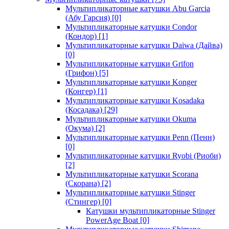
Мультипликаторные катушки Abu Garcia
(Абу Гарсия)
[0]
Мультипликаторные катушки Condor
(Кондор)
[1]
Мультипликаторные катушки Daiwa (Дайва)
[0]
Мультипликаторные катушки Grifon
(Грифон)
[5]
Мультипликаторные катушки Konger
(Конгер)
[1]
Мультипликаторные катушки Kosadaka
(Косадака)
[29]
Мультипликаторные катушки Okuma
(Окума)
[2]
Мультипликаторные катушки Penn (Пенн)
[0]
Мультипликаторные катушки Ryobi (Риоби)
[2]
Мультипликаторные катушки Scorana
(Скорана)
[2]
Мультипликаторные катушки Stinger
(Стингер)
[0]
Катушки мультипликаторные Stinger
PowerAge Boat
[0]