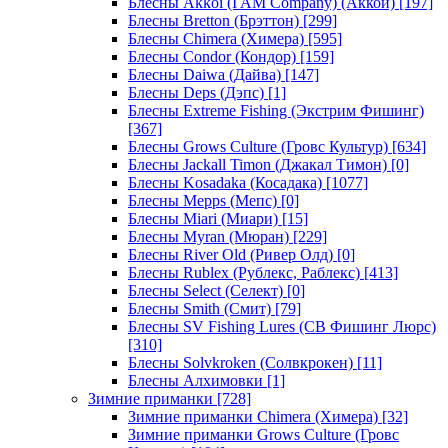
Блесны Akkoi (I AM Company) (Аккои)
[197]
Блесны Bretton (Брэттон)
[299]
Блесны Chimera (Химера)
[595]
Блесны Condor (Кондор)
[159]
Блесны Daiwa (Дайва)
[147]
Блесны Deps (Дэпс)
[1]
Блесны Extreme Fishing (Экстрим Фишинг)
[367]
Блесны Grows Culture (Гровс Культур)
[634]
Блесны Jackall Timon (Джакал Тимон)
[0]
Блесны Kosadaka (Косадака)
[1077]
Блесны Mepps (Мепс)
[0]
Блесны Miari (Миари)
[15]
Блесны Myran (Мюран)
[229]
Блесны River Old (Ривер Олд)
[0]
Блесны Rublex (Рублекс, Раблекс)
[413]
Блесны Select (Селект)
[0]
Блесны Smith (Смит)
[79]
Блесны SV Fishing Lures (СВ Фишинг Люрс)
[310]
Блесны Solvkroken (Солвкрокен)
[11]
Блесны Алхимовки
[1]
Зимние приманки
[728]
Зимние приманки Chimera (Химера)
[32]
Зимние приманки Grows Culture (Гровс