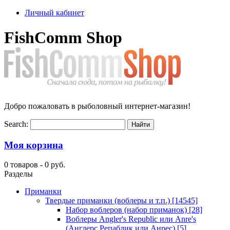
Личный кабинет
FishComm Shop
Добро пожаловать в рыболовный интернет-магазин!
Search:
Моя корзина
0 товаров -
0 руб.
Разделы
Приманки
Твердые приманки (воблеры и т.п.)
[14545]
Набор воблеров (набор приманок)
[28]
Воблеры Angler's Republic или Anre's
(Англерс Репаблик или Анрес)
[5]