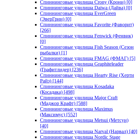
Спиннинговые удилища Crony (Крони)
[0]
Спиннинговые удилища Daiwa (Дайва)
[0]
Спиннинговые удилища EverGreen
(ЭверГрин)
[0]
Спиннинговые удилища Favorite (Фаворит)
[266]
Спиннинговые удилища Fenwick (Фенвик)
[0]
Спиннинговые удилища Fish Season (Сезон
рыбалки)
[1]
Спиннинговые удилища FMAG (ФМАГ)
[5]
Спиннинговые удилища Graphiteleader
(Графитлидер)
[236]
Спиннинговые удилища Hearty Rise (Херти
Райз)
[144]
Спиннинговые удилища Kosadaka
(Косадака)
[498]
Спиннинговые удилища Major Craft
(Маджор Крафт)
[588]
Спиннинговые удилища Maximus
(Максимус)
[552]
Спиннинговые удилища Metsui (Метсуи)
[40]
Спиннинговые удилища Narval (Нарвал)
[40]
Спиннинговые удилища Nordic Stage