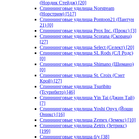
(Нордик Стейдж)
[20]
Спиннинговые удилища Norstream
(Норстрим)
[517]
Спиннинговые удилища Pontoon21 (Пантун
21)
[0]
Спиннинговые удилища Prox Inc. (Прокс)
[3]
Спиннинговые удилища Scorana (Скорана)
[27]
Спиннинговые удилища Select (Селект)
[20]
Спиннинговые удилища SL Rods (СЛ Родс)
[0]
Спиннинговые удилища Shimano (Шимано)
[0]
Спиннинговые удилища St. Croix (Сэнт
Крой)
[27]
Спиннинговые удилища Tsuribito
(Тсурибито)
[46]
Спиннинговые удилища Yin Tai (Джин Тай)
[7]
Спиннинговые удилища Yoshi Onyx (Йоши
Оникс)
[16]
Спиннинговые удилища Zemex (Земекс)
[10]
Спиннинговые удилища Zetrix (Зетрикс)
[199]
Спиннинговые удилища б/у
[38]