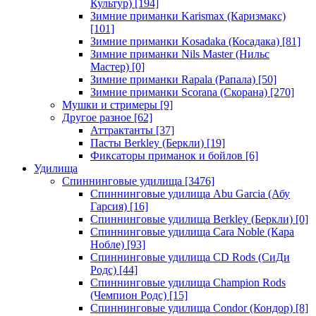
Культур)
[194]
Зимние приманки Karismax (Каризмакс)
[101]
Зимние приманки Kosadaka (Косадака)
[81]
Зимние приманки Nils Master (Нильс
Мастер)
[0]
Зимние приманки Rapala (Рапала)
[50]
Зимние приманки Scorana (Скорана)
[270]
Мушки и стримеры
[9]
Другое разное
[62]
Аттрактанты
[37]
Пасты Berkley (Беркли)
[19]
Фиксаторы приманок и бойлов
[6]
Удилища
Спиннинговые удилища
[3476]
Спиннинговые удилища Abu Garcia (Абу
Гарсия)
[16]
Спиннинговые удилища Berkley (Беркли)
[0]
Спиннинговые удилища Cara Noble (Кара
Нобле)
[93]
Спиннинговые удилища CD Rods (СиДи
Родс)
[44]
Спиннинговые удилища Champion Rods
(Чемпион Родс)
[15]
Спиннинговые удилища Condor (Кондор)
[8]