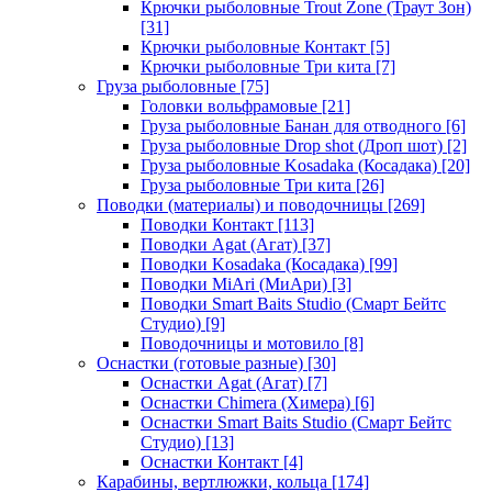
Крючки рыболовные Trout Zone (Траут Зон)
[31]
Крючки рыболовные Контакт
[5]
Крючки рыболовные Три кита
[7]
Груза рыболовные
[75]
Головки вольфрамовые
[21]
Груза рыболовные Банан для отводного
[6]
Груза рыболовные Drop shot (Дроп шот)
[2]
Груза рыболовные Kosadaka (Косадака)
[20]
Груза рыболовные Три кита
[26]
Поводки (материалы) и поводочницы
[269]
Поводки Контакт
[113]
Поводки Agat (Агат)
[37]
Поводки Kosadaka (Косадака)
[99]
Поводки MiAri (МиАри)
[3]
Поводки Smart Baits Studio (Смарт Бейтс
Студио)
[9]
Поводочницы и мотовило
[8]
Оснастки (готовые разные)
[30]
Оснастки Agat (Агат)
[7]
Оснастки Chimera (Химера)
[6]
Оснастки Smart Baits Studio (Смарт Бейтс
Студио)
[13]
Оснастки Контакт
[4]
Карабины, вертлюжки, кольца
[174]