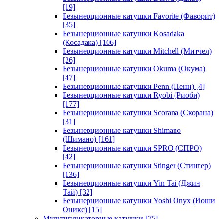
[19]
Безынерционные катушки Favorite (Фаворит)
[35]
Безынерционные катушки Kosadaka
(Косадака)
[106]
Безынерционные катушки Mitchell (Митчел)
[26]
Безынерционные катушки Okuma (Окума)
[47]
Безынерционные катушки Penn (Пенн)
[4]
Безынерционные катушки Ryobi (Риоби)
[177]
Безынерционные катушки Scorana (Скорана)
[31]
Безынерционные катушки Shimano
(Шимано)
[161]
Безынерционные катушки SPRO (СПРО)
[42]
Безынерционные катушки Stinger (Стингер)
[136]
Безынерционные катушки Yin Tai (Джин
Тай)
[32]
Безынерционные катушки Yoshi Onyx (Йоши
Оникс)
[15]
Мультипликаторные катушки
[75]