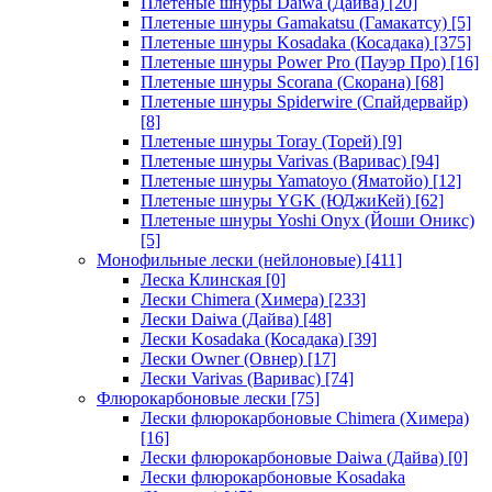
Плетеные шнуры Daiwa (Дайва)
[20]
Плетеные шнуры Gamakatsu (Гамакатсу)
[5]
Плетеные шнуры Kosadaka (Косадака)
[375]
Плетеные шнуры Power Pro (Пауэр Про)
[16]
Плетеные шнуры Scorana (Скорана)
[68]
Плетеные шнуры Spiderwire (Спайдервайр)
[8]
Плетеные шнуры Toray (Торей)
[9]
Плетеные шнуры Varivas (Варивас)
[94]
Плетеные шнуры Yamatoyo (Яматойо)
[12]
Плетеные шнуры YGK (ЮДжиКей)
[62]
Плетеные шнуры Yoshi Onyx (Йоши Оникс)
[5]
Монофильные лески (нейлоновые)
[411]
Леска Клинская
[0]
Лески Chimera (Химера)
[233]
Лески Daiwa (Дайва)
[48]
Лески Kosadaka (Косадака)
[39]
Лески Owner (Овнер)
[17]
Лески Varivas (Варивас)
[74]
Флюрокарбоновые лески
[75]
Лески флюрокарбоновые Chimera (Химера)
[16]
Лески флюрокарбоновые Daiwa (Дайва)
[0]
Лески флюрокарбоновые Kosadaka