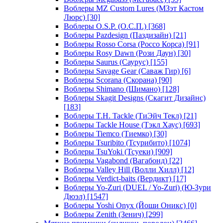
Воблеры MZ Custom Lures (МЗэт Кастом
Люрс)
[30]
Воблеры O.S.P. (О.С.П.)
[368]
Воблеры Pazdesign (Паздизайн)
[21]
Воблеры Rosso Corsa (Россо Корса)
[91]
Воблеры Rosy Dawn (Рози Даун)
[30]
Воблеры Saurus (Саурус)
[155]
Воблеры Savage Gear (Саваж Гир)
[6]
Воблеры Scorana (Скорана)
[90]
Воблеры Shimano (Шимано)
[128]
Воблеры Skagit Designs (Скагит Дизайнс)
[183]
Воблеры T.H. Tackle (ТиЭйч Текл)
[21]
Воблеры Tackle House (Тэкл Хаус)
[693]
Воблеры Tiemco (Тиемко)
[30]
Воблеры Tsuribito (Тсурибито)
[1074]
Воблеры TsuYoki (Тсуеки)
[909]
Воблеры Vagabond (Вагабонд)
[22]
Воблеры Valley Hill (Волли Хилл)
[12]
Воблеры Verdict-baits (Вердикт)
[17]
Воблеры Yo-Zuri (DUEL / Yo-Zuri) (Ю-Зури
Дюэл)
[1547]
Воблеры Yoshi Onyx (Йоши Оникс)
[0]
Воблеры Zenith (Зенич)
[299]