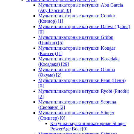
Мультипликаторные катушки Abu Garcia
(Абу Гарсия)
[0]
Мультипликаторные катушки Condor
(Кондор)
[1]
Мультипликаторные катушки Daiwa (Дайва)
[0]
Мультипликаторные катушки Grifon
(Грифон)
[5]
Мультипликаторные катушки Konger
(Конгер)
[1]
Мультипликаторные катушки Kosadaka
(Косадака)
[29]
Мультипликаторные катушки Okuma
(Окума)
[2]
Мультипликаторные катушки Penn (Пенн)
[0]
Мультипликаторные катушки Ryobi (Риоби)
[2]
Мультипликаторные катушки Scorana
(Скорана)
[2]
Мультипликаторные катушки Stinger
(Стингер)
[0]
Катушки мультипликаторные Stinger
PowerAge Boat
[0]