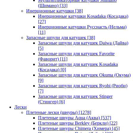
Мультипликаторные катушки Shimano
(Шимано)
[33]
Инерционные катушки
[38]
Инерционные катушки Kosadaka (Косадака)
[27]
Инерционные катушки Русснасть (Нельма)
[11]
Запасные шпули для катушек
[38]
Запасные шпули для катушек Daiwa (Дайва)
[5]
Запасные шпули для катушек Favorite
(Фаворит)
[11]
Запасные шпули для катушек Kosadaka
(Косадака)
[0]
Запасные шпули для катушек Okuma (Окума)
[9]
Запасные шпули для катушек Ryobi (Риоби)
[7]
Запасные шпули для катушек Stinger
(Стингер)
[6]
Лески
Плетеные лески (шнуры)
[1278]
Плетеные шнуры Aqua (Аква)
[537]
Плетеные шнуры Berkley (Беркли)
[22]
Плетеные шнуры Chimera (Химера)
[45]