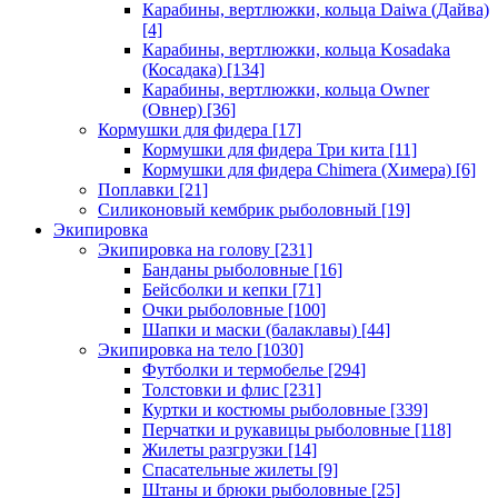
Карабины, вертлюжки, кольца Daiwa (Дайва)
[4]
Карабины, вертлюжки, кольца Kosadaka
(Косадака)
[134]
Карабины, вертлюжки, кольца Owner
(Овнер)
[36]
Кормушки для фидера
[17]
Кормушки для фидера Три кита
[11]
Кормушки для фидера Chimera (Химера)
[6]
Поплавки
[21]
Силиконовый кембрик рыболовный
[19]
Экипировка
Экипировка на голову
[231]
Банданы рыболовные
[16]
Бейсболки и кепки
[71]
Очки рыболовные
[100]
Шапки и маски (балаклавы)
[44]
Экипировка на тело
[1030]
Футболки и термобелье
[294]
Толстовки и флис
[231]
Куртки и костюмы рыболовные
[339]
Перчатки и рукавицы рыболовные
[118]
Жилеты разгрузки
[14]
Спасательные жилеты
[9]
Штаны и брюки рыболовные
[25]