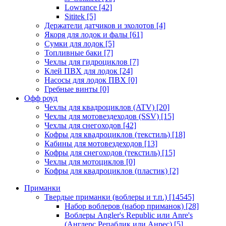
Lowrance
[42]
Sititek
[5]
Держатели датчиков и эхолотов
[4]
Якоря для лодок и фалы
[61]
Сумки для лодок
[5]
Топливные баки
[7]
Чехлы для гидроциклов
[7]
Клей ПВХ для лодок
[24]
Насосы для лодок ПВХ
[0]
Гребные винты
[0]
Офф роуд
Чехлы для квадроциклов (ATV)
[20]
Чехлы для мотовездеходов (SSV)
[15]
Чехлы для снегоходов
[42]
Кофры для квадроциклов (текстиль)
[18]
Кабины для мотовездеходов
[13]
Кофры для снегоходов (текстиль)
[15]
Чехлы для мотоциклов
[0]
Кофры для квадроциклов (пластик)
[2]
Приманки
Твердые приманки (воблеры и т.п.)
[14545]
Набор воблеров (набор приманок)
[28]
Воблеры Angler's Republic или Anre's
(Англерс Репаблик или Анрес)
[5]