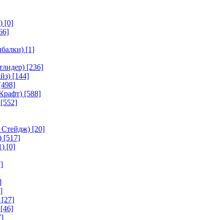
)
[0]
66]
ыбалки)
[1]
тлидер)
[236]
йз)
[144]
[498]
Крафт)
[588]
[552]
 Стейдж)
[20]
)
[517]
1)
[0]
]
]
]
[27]
[46]
]