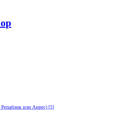
с Репаблик или Анрес)
[5]