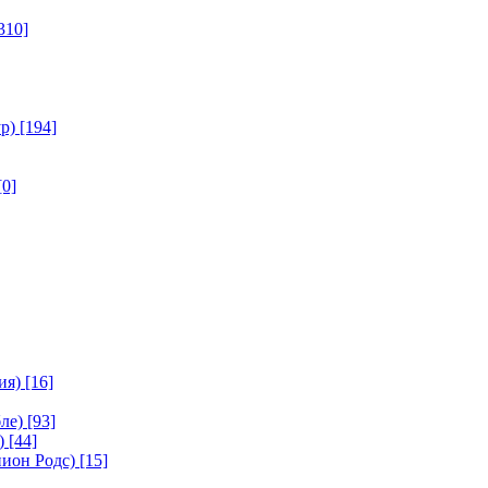
310]
р)
[194]
[0]
ия)
[16]
ле)
[93]
)
[44]
ион Родс)
[15]