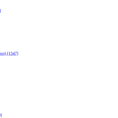
]
юэл)
[1547]
]