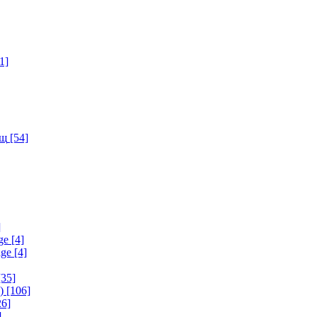
1]
ищ
[54]
]
ge
[4]
age
[4]
35]
)
[106]
6]
]