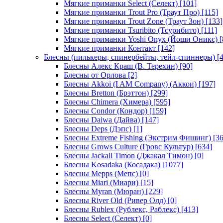
Мягкие приманки Select (Селект)
[101]
Мягкие приманки Trout Pro (Траут Про)
[115]
Мягкие приманки Trout Zone (Траут Зон)
[133]
Мягкие приманки Tsuribito (Тсурибито)
[111]
Мягкие приманки Yoshi Onyx (Йоши Оникс)
[
Мягкие приманки Контакт
[142]
Блесны (пилькеры, спинербейты, тейл-спиннеры)
[4
Блесны Алекс Краш (В. Терехин)
[90]
Блесны от Орлова
[2]
Блесны Akkoi (I AM Company) (Аккои)
[197]
Блесны Bretton (Брэттон)
[299]
Блесны Chimera (Химера)
[595]
Блесны Condor (Кондор)
[159]
Блесны Daiwa (Дайва)
[147]
Блесны Deps (Дэпс)
[1]
Блесны Extreme Fishing (Экстрим Фишинг)
[36
Блесны Grows Culture (Гровс Культур)
[634]
Блесны Jackall Timon (Джакал Тимон)
[0]
Блесны Kosadaka (Косадака)
[1077]
Блесны Mepps (Мепс)
[0]
Блесны Miari (Миари)
[15]
Блесны Myran (Мюран)
[229]
Блесны River Old (Ривер Олд)
[0]
Блесны Rublex (Рублекс, Раблекс)
[413]
Блесны Select (Селект)
[0]