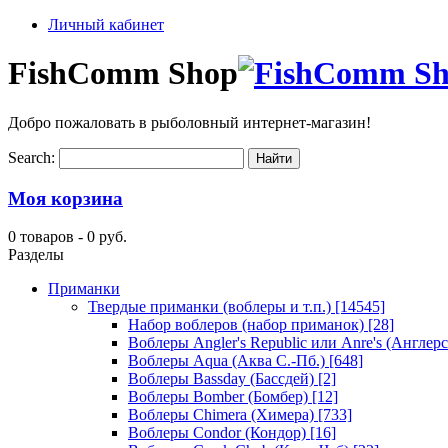
Личный кабинет
FishComm Shop
Добро пожаловать в рыболовный интернет-магазин!
Search:
Моя корзина
0 товаров -
0 руб.
Разделы
Приманки
Твердые приманки (воблеры и т.п.)
[14545]
Набор воблеров (набор приманок)
[28]
Воблеры Angler's Republic или Anre's (Англер
Воблеры Aqua (Аква С.-Пб.)
[648]
Воблеры Bassday (Бассдей)
[2]
Воблеры Bomber (Бомбер)
[12]
Воблеры Chimera (Химера)
[733]
Воблеры Condor (Кондор)
[16]