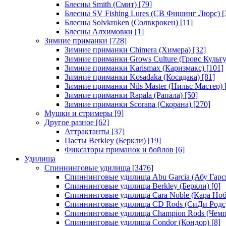
Блесны Smith (Смит)
[79]
Блесны SV Fishing Lures (СВ Фишинг Люрс)
[
Блесны Solvkroken (Солвкрокен)
[11]
Блесны Алхимовки
[1]
Зимние приманки
[728]
Зимние приманки Chimera (Химера)
[32]
Зимние приманки Grows Culture (Гровс Культу
Зимние приманки Karismax (Каризмакс)
[101]
Зимние приманки Kosadaka (Косадака)
[81]
Зимние приманки Nils Master (Нильс Мастер)
Зимние приманки Rapala (Рапала)
[50]
Зимние приманки Scorana (Скорана)
[270]
Мушки и стримеры
[9]
Другое разное
[62]
Аттрактанты
[37]
Пасты Berkley (Беркли)
[19]
Фиксаторы приманок и бойлов
[6]
Удилища
Спиннинговые удилища
[3476]
Спиннинговые удилища Abu Garcia (Абу Гарс
Спиннинговые удилища Berkley (Беркли)
[0]
Спиннинговые удилища Cara Noble (Кара Ноб
Спиннинговые удилища CD Rods (СиДи Родс
Спиннинговые удилища Champion Rods (Чемп
Спиннинговые удилища Condor (Кондор)
[8]