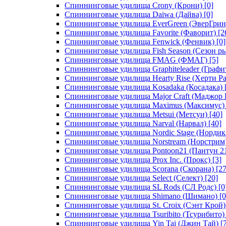
Спиннинговые удилища Crony (Крони)
[0]
Спиннинговые удилища Daiwa (Дайва)
[0]
Спиннинговые удилища EverGreen (ЭверГрин
Спиннинговые удилища Favorite (Фаворит)
[2
Спиннинговые удилища Fenwick (Фенвик)
[0]
Спиннинговые удилища Fish Season (Сезон р
Спиннинговые удилища FMAG (ФМАГ)
[5]
Спиннинговые удилища Graphiteleader (Графи
Спиннинговые удилища Hearty Rise (Херти Ра
Спиннинговые удилища Kosadaka (Косадака)
Спиннинговые удилища Major Craft (Маджор 
Спиннинговые удилища Maximus (Максимус)
Спиннинговые удилища Metsui (Метсуи)
[40]
Спиннинговые удилища Narval (Нарвал)
[40]
Спиннинговые удилища Nordic Stage (Нордик
Спиннинговые удилища Norstream (Норстрим
Спиннинговые удилища Pontoon21 (Пантун 2
Спиннинговые удилища Prox Inc. (Прокс)
[3]
Спиннинговые удилища Scorana (Скорана)
[27
Спиннинговые удилища Select (Селект)
[20]
Спиннинговые удилища SL Rods (СЛ Родс)
[0
Спиннинговые удилища Shimano (Шимано)
[0
Спиннинговые удилища St. Croix (Сэнт Крой)
Спиннинговые удилища Tsuribito (Тсурибито)
Спиннинговые удилища Yin Tai (Джин Тай)
[7