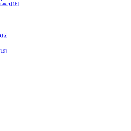
никс)
[16]
)
[6]
[19]