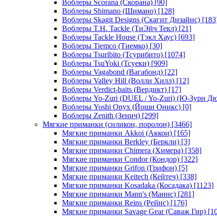
Воблеры Scorana (Скорана)
[90]
Воблеры Shimano (Шимано)
[128]
Воблеры Skagit Designs (Скагит Дизайнс)
[183
Воблеры T.H. Tackle (ТиЭйч Текл)
[21]
Воблеры Tackle House (Тэкл Хаус)
[693]
Воблеры Tiemco (Тиемко)
[30]
Воблеры Tsuribito (Тсурибито)
[1074]
Воблеры TsuYoki (Тсуеки)
[909]
Воблеры Vagabond (Вагабонд)
[22]
Воблеры Valley Hill (Волли Хилл)
[12]
Воблеры Verdict-baits (Вердикт)
[17]
Воблеры Yo-Zuri (DUEL / Yo-Zuri) (Ю-Зури Д
Воблеры Yoshi Onyx (Йоши Оникс)
[0]
Воблеры Zenith (Зенич)
[299]
Мягкие приманки (силикон, поролон)
[3466]
Мягкие приманки Akkoi (Аккои)
[165]
Мягкие приманки Berkley (Беркли)
[3]
Мягкие приманки Chimera (Химера)
[358]
Мягкие приманки Condor (Кондор)
[322]
Мягкие приманки Grifon (Грифон)
[5]
Мягкие приманки Keitech (Кейтеч)
[338]
Мягкие приманки Kosadaka (Косадака)
[1123]
Мягкие приманки Mann's (Маннс)
[281]
Мягкие приманки Reins (Рейнс)
[176]
Мягкие приманки Savage Gear (Саваж Гир)
[10