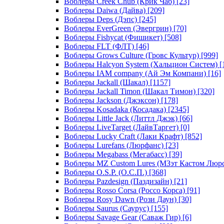
Воблеры Creek Chub (Крик Чаб)
[23]
Воблеры Daiwa (Дайва)
[209]
Воблеры Deps (Дэпс)
[245]
Воблеры EverGreen (Эвергрин)
[70]
Воблеры Fishycat (Фишикет)
[508]
Воблеры FLT (ФЛТ)
[46]
Воблеры Grows Culture (Гровс Культур)
[999]
Воблеры Halcyon System (Хальцион Систем)
[
Воблеры IAM company (Ай Эм Компани)
[16]
Воблеры Jackall (Шакал)
[1157]
Воблеры Jackall Timon (Шакал Тимон)
[320]
Воблеры Jackson (Джэксон)
[178]
Воблеры Kosadaka (Косадака)
[2345]
Воблеры Little Jack (Литтл Джэк)
[66]
Воблеры LiveTarget (ЛайвТаргет)
[0]
Воблеры Lucky Craft (Лаки Крафт)
[852]
Воблеры Lurefans (Люрфанс)
[23]
Воблеры Megabass (Мегабасс)
[39]
Воблеры MZ Custom Lures (МЗэт Кастом Люр
Воблеры O.S.P. (О.С.П.)
[368]
Воблеры Pazdesign (Паздизайн)
[21]
Воблеры Rosso Corsa (Россо Корса)
[91]
Воблеры Rosy Dawn (Рози Даун)
[30]
Воблеры Saurus (Саурус)
[155]
Воблеры Savage Gear (Саваж Гир)
[6]