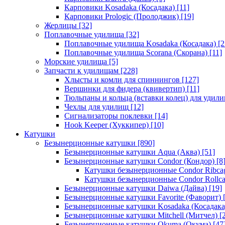
Карповики Kosadaka (Косадака)
[11]
Карповики Prologic (Пролоджик)
[19]
Жерлицы
[32]
Поплавочные удилища
[32]
Поплавочные удилища Kosadaka (Косадака)
[2
Поплавочные удилища Scorana (Скорана)
[11]
Морские удилища
[5]
Запчасти к удилищам
[228]
Хлысты и комли для спиннингов
[127]
Вершинки для фидера (квивертип)
[11]
Тюльпаны и кольца (вставки колец) для удил
Чехлы для удилищ
[12]
Сигнализаторы поклевки
[14]
Hook Keeper (Хуккипер)
[10]
Катушки
Безынерционные катушки
[890]
Безынерционные катушки Aqua (Аква)
[51]
Безынерционные катушки Condor (Кондор)
[8
Катушки безынерционные Condor Ribca
Катушки безынерционные Condor Rollc
Безынерционные катушки Daiwa (Дайва)
[19]
Безынерционные катушки Favorite (Фаворит)
[
Безынерционные катушки Kosadaka (Косадака
Безынерционные катушки Mitchell (Митчел)
[2
Безынерционные катушки Okuma (Окума)
[47