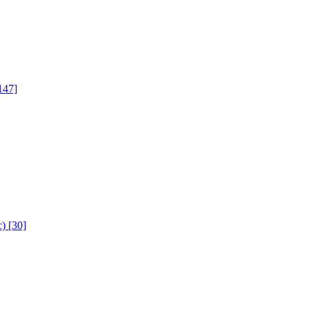
147]
с)
[30]