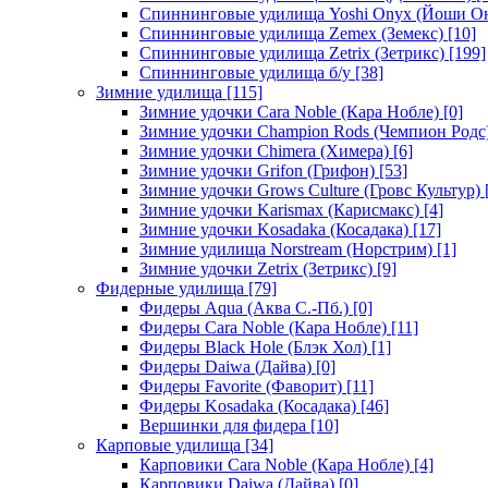
Спиннинговые удилища Yoshi Onyx (Йоши О
Спиннинговые удилища Zemex (Земекс)
[10]
Спиннинговые удилища Zetrix (Зетрикс)
[199]
Спиннинговые удилища б/у
[38]
Зимние удилища
[115]
Зимние удочки Cara Noble (Кара Нобле)
[0]
Зимние удочки Champion Rods (Чемпион Родс
Зимние удочки Chimera (Химера)
[6]
Зимние удочки Grifon (Грифон)
[53]
Зимние удочки Grows Culture (Гровс Культур)
Зимние удочки Karismax (Карисмакс)
[4]
Зимние удочки Kosadaka (Косадака)
[17]
Зимние удилища Norstream (Норстрим)
[1]
Зимние удочки Zetrix (Зетрикс)
[9]
Фидерные удилища
[79]
Фидеры Aqua (Аква С.-Пб.)
[0]
Фидеры Cara Noble (Кара Нобле)
[11]
Фидеры Black Hole (Блэк Хол)
[1]
Фидеры Daiwa (Дайва)
[0]
Фидеры Favorite (Фаворит)
[11]
Фидеры Kosadaka (Косадака)
[46]
Вершинки для фидера
[10]
Карповые удилища
[34]
Карповики Cara Noble (Кара Нобле)
[4]
Карповики Daiwa (Дайва)
[0]