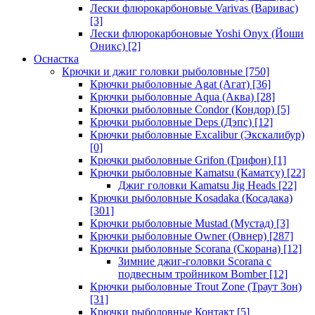
Лески флюрокарбоновые Varivas (Варивас)
[3]
Лески флюрокарбоновые Yoshi Onyx (Йоши
Оникс)
[2]
Оснастка
Крючки и джиг головки рыболовные
[750]
Крючки рыболовные Agat (Агат)
[36]
Крючки рыболовные Aqua (Аква)
[28]
Крючки рыболовные Condor (Кондор)
[5]
Крючки рыболовные Deps (Дэпс)
[12]
Крючки рыболовные Excalibur (Экскалибур)
[0]
Крючки рыболовные Grifon (Грифон)
[1]
Крючки рыболовные Kamatsu (Каматсу)
[22]
Джиг головки Kamatsu Jig Heads
[22]
Крючки рыболовные Kosadaka (Косадака)
[301]
Крючки рыболовные Mustad (Мустад)
[3]
Крючки рыболовные Owner (Овнер)
[287]
Крючки рыболовные Scorana (Скорана)
[12]
Зимние джиг-головки Scorana с
подвесным тройником Bomber
[12]
Крючки рыболовные Trout Zone (Траут Зон)
[31]
Крючки рыболовные Контакт
[5]