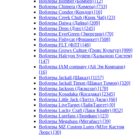
Воблеры Bomber (Бомбер)
[12]
Воблеры Chimera (Химера)
[733]
Воблеры Condor (Кондор)
[16]
Воблеры Creek Chub (Крик Чаб)
[23]
Воблеры Daiwa (Дайва)
[209]
Воблеры Deps (Дэпс)
[245]
Воблеры EverGreen (Эвергрин)
[70]
Воблеры Fishycat (Фишикет)
[508]
Воблеры FLT (ФЛТ)
[46]
Воблеры Grows Culture (Гровс Культур)
[999]
Воблеры Halcyon System (Хальцион Систем)
[147]
Воблеры IAM company (Ай Эм Компани)
[16]
Воблеры Jackall (Шакал)
[1157]
Воблеры Jackall Timon (Шакал Тимон)
[320]
Воблеры Jackson (Джэксон)
[178]
Воблеры Kosadaka (Косадака)
[2345]
Воблеры Little Jack (Литтл Джэк)
[66]
Воблеры LiveTarget (ЛайвТаргет)
[0]
Воблеры Lucky Craft (Лаки Крафт)
[852]
Воблеры Lurefans (Люрфанс)
[23]
Воблеры Megabass (Мегабасс)
[39]
Воблеры MZ Custom Lures (МЗэт Кастом
Люрс)
[30]