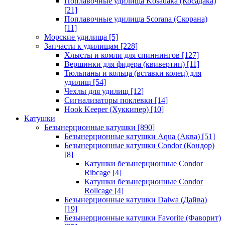
Поплавочные удилища Kosadaka (Косадака)
[21]
Поплавочные удилища Scorana (Скорана)
[11]
Морские удилища
[5]
Запчасти к удилищам
[228]
Хлысты и комли для спиннингов
[127]
Вершинки для фидера (квивертип)
[11]
Тюльпаны и кольца (вставки колец) для
удилищ
[54]
Чехлы для удилищ
[12]
Сигнализаторы поклевки
[14]
Hook Keeper (Хуккипер)
[10]
Катушки
Безынерционные катушки
[890]
Безынерционные катушки Aqua (Аква)
[51]
Безынерционные катушки Condor (Кондор)
[8]
Катушки безынерционные Condor
Ribcage
[4]
Катушки безынерционные Condor
Rollcage
[4]
Безынерционные катушки Daiwa (Дайва)
[19]
Безынерционные катушки Favorite (Фаворит)