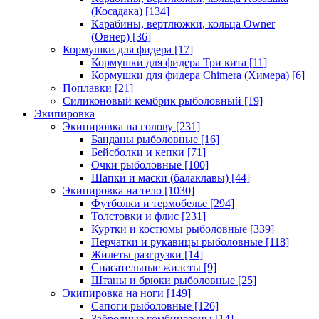
(Косадака)
[134]
Карабины, вертлюжки, кольца Owner
(Овнер)
[36]
Кормушки для фидера
[17]
Кормушки для фидера Три кита
[11]
Кормушки для фидера Chimera (Химера)
[6]
Поплавки
[21]
Силиконовый кембрик рыболовный
[19]
Экипировка
Экипировка на голову
[231]
Банданы рыболовные
[16]
Бейсболки и кепки
[71]
Очки рыболовные
[100]
Шапки и маски (балаклавы)
[44]
Экипировка на тело
[1030]
Футболки и термобелье
[294]
Толстовки и флис
[231]
Куртки и костюмы рыболовные
[339]
Перчатки и рукавицы рыболовные
[118]
Жилеты разгрузки
[14]
Спасательные жилеты
[9]
Штаны и брюки рыболовные
[25]
Экипировка на ноги
[149]
Сапоги рыболовные
[126]
Забродные комбинезоны
[14]