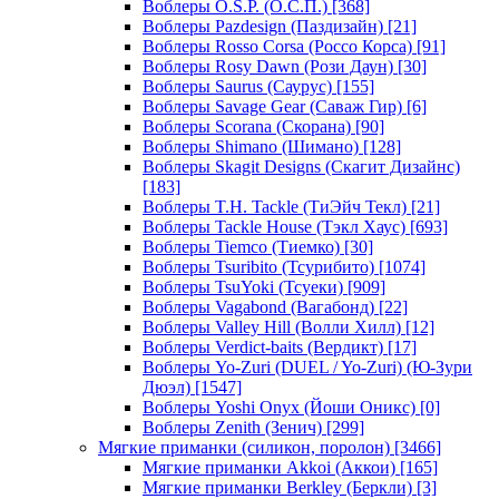
Воблеры O.S.P. (О.С.П.)
[368]
Воблеры Pazdesign (Паздизайн)
[21]
Воблеры Rosso Corsa (Россо Корса)
[91]
Воблеры Rosy Dawn (Рози Даун)
[30]
Воблеры Saurus (Саурус)
[155]
Воблеры Savage Gear (Саваж Гир)
[6]
Воблеры Scorana (Скорана)
[90]
Воблеры Shimano (Шимано)
[128]
Воблеры Skagit Designs (Скагит Дизайнс)
[183]
Воблеры T.H. Tackle (ТиЭйч Текл)
[21]
Воблеры Tackle House (Тэкл Хаус)
[693]
Воблеры Tiemco (Тиемко)
[30]
Воблеры Tsuribito (Тсурибито)
[1074]
Воблеры TsuYoki (Тсуеки)
[909]
Воблеры Vagabond (Вагабонд)
[22]
Воблеры Valley Hill (Волли Хилл)
[12]
Воблеры Verdict-baits (Вердикт)
[17]
Воблеры Yo-Zuri (DUEL / Yo-Zuri) (Ю-Зури
Дюэл)
[1547]
Воблеры Yoshi Onyx (Йоши Оникс)
[0]
Воблеры Zenith (Зенич)
[299]
Мягкие приманки (силикон, поролон)
[3466]
Мягкие приманки Akkoi (Аккои)
[165]
Мягкие приманки Berkley (Беркли)
[3]