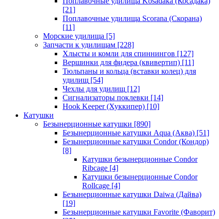
Поплавочные удилища Kosadaka (Косадака)
[21]
Поплавочные удилища Scorana (Скорана)
[11]
Морские удилища
[5]
Запчасти к удилищам
[228]
Хлысты и комли для спиннингов
[127]
Вершинки для фидера (квивертип)
[11]
Тюльпаны и кольца (вставки колец) для
удилищ
[54]
Чехлы для удилищ
[12]
Сигнализаторы поклевки
[14]
Hook Keeper (Хуккипер)
[10]
Катушки
Безынерционные катушки
[890]
Безынерционные катушки Aqua (Аква)
[51]
Безынерционные катушки Condor (Кондор)
[8]
Катушки безынерционные Condor
Ribcage
[4]
Катушки безынерционные Condor
Rollcage
[4]
Безынерционные катушки Daiwa (Дайва)
[19]
Безынерционные катушки Favorite (Фаворит)