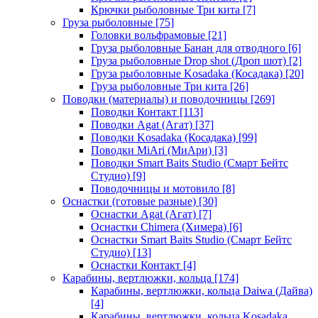
Крючки рыболовные Три кита
[7]
Груза рыболовные
[75]
Головки вольфрамовые
[21]
Груза рыболовные Банан для отводного
[6]
Груза рыболовные Drop shot (Дроп шот)
[2]
Груза рыболовные Kosadaka (Косадака)
[20]
Груза рыболовные Три кита
[26]
Поводки (материалы) и поводочницы
[269]
Поводки Контакт
[113]
Поводки Agat (Агат)
[37]
Поводки Kosadaka (Косадака)
[99]
Поводки MiAri (МиАри)
[3]
Поводки Smart Baits Studio (Смарт Бейтс
Студио)
[9]
Поводочницы и мотовило
[8]
Оснастки (готовые разные)
[30]
Оснастки Agat (Агат)
[7]
Оснастки Chimera (Химера)
[6]
Оснастки Smart Baits Studio (Смарт Бейтс
Студио)
[13]
Оснастки Контакт
[4]
Карабины, вертлюжки, кольца
[174]
Карабины, вертлюжки, кольца Daiwa (Дайва)
[4]
Карабины, вертлюжки, кольца Kosadaka