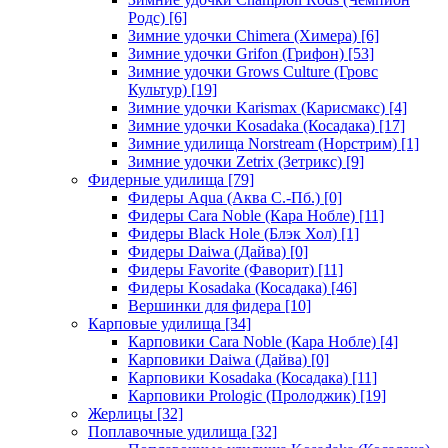
Родс)
[6]
Зимние удочки Chimera (Химера)
[6]
Зимние удочки Grifon (Грифон)
[53]
Зимние удочки Grows Culture (Гровс
Культур)
[19]
Зимние удочки Karismax (Карисмакс)
[4]
Зимние удочки Kosadaka (Косадака)
[17]
Зимние удилища Norstream (Норстрим)
[1]
Зимние удочки Zetrix (Зетрикс)
[9]
Фидерные удилища
[79]
Фидеры Aqua (Аква С.-Пб.)
[0]
Фидеры Cara Noble (Кара Нобле)
[11]
Фидеры Black Hole (Блэк Хол)
[1]
Фидеры Daiwa (Дайва)
[0]
Фидеры Favorite (Фаворит)
[11]
Фидеры Kosadaka (Косадака)
[46]
Вершинки для фидера
[10]
Карповые удилища
[34]
Карповики Cara Noble (Кара Нобле)
[4]
Карповики Daiwa (Дайва)
[0]
Карповики Kosadaka (Косадака)
[11]
Карповики Prologic (Пролоджик)
[19]
Жерлицы
[32]
Поплавочные удилища
[32]