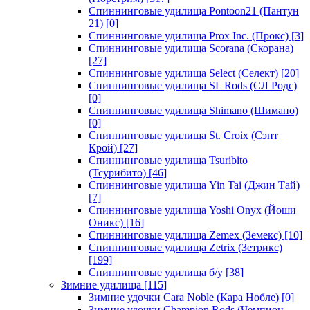
Спиннинговые удилища Pontoon21 (Пантун
21)
[0]
Спиннинговые удилища Prox Inc. (Прокс)
[3]
Спиннинговые удилища Scorana (Скорана)
[27]
Спиннинговые удилища Select (Селект)
[20]
Спиннинговые удилища SL Rods (СЛ Родс)
[0]
Спиннинговые удилища Shimano (Шимано)
[0]
Спиннинговые удилища St. Croix (Сэнт
Крой)
[27]
Спиннинговые удилища Tsuribito
(Тсурибито)
[46]
Спиннинговые удилища Yin Tai (Джин Тай)
[7]
Спиннинговые удилища Yoshi Onyx (Йоши
Оникс)
[16]
Спиннинговые удилища Zemex (Земекс)
[10]
Спиннинговые удилища Zetrix (Зетрикс)
[199]
Спиннинговые удилища б/у
[38]
Зимние удилища
[115]
Зимние удочки Cara Noble (Кара Нобле)
[0]
Зимние удочки Champion Rods (Чемпион