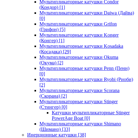
Мультипликаторные катушки Condor
(Кондор)
[1]
Мультипликаторные катушки Daiwa (Дайва)
[0]
Мультипликаторные катушки Grifon
(Грифон)
[5]
Мультипликаторные катушки Konger
(Конгер)
[1]
Мультипликаторные катушки Kosadaka
(Косадака)
[29]
Мультипликаторные катушки Okuma
(Окума)
[2]
Мультипликаторные катушки Penn (Пенн)
[0]
Мультипликаторные катушки Ryobi (Риоби)
[2]
Мультипликаторные катушки Scorana
(Скорана)
[2]
Мультипликаторные катушки Stinger
(Стингер)
[0]
Катушки мультипликаторные Stinger
PowerAge Boat
[0]
Мультипликаторные катушки Shimano
(Шимано)
[33]
Инерционные катушки
[38]