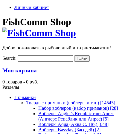
Личный кабинет
FishComm Shop
Добро пожаловать в рыболовный интернет-магазин!
Search:
Моя корзина
0 товаров -
0 руб.
Разделы
Приманки
Твердые приманки (воблеры и т.п.)
[14545]
Набор воблеров (набор приманок)
[28]
Воблеры Angler's Republic или Anre's
(Англерс Репаблик или Анрес)
[5]
Воблеры Aqua (Аква С.-Пб.)
[648]
Воблеры Bassday (Бассдей)
[2]