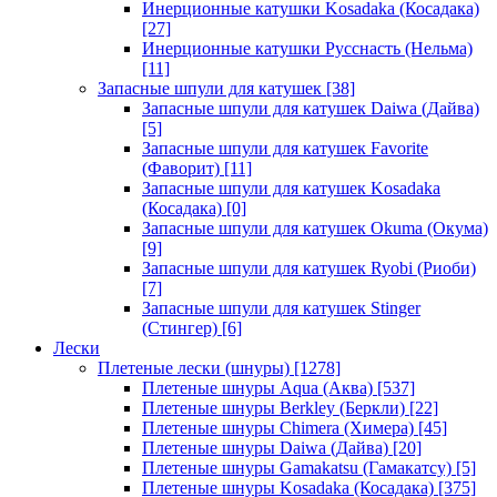
Инерционные катушки Kosadaka (Косадака)
[27]
Инерционные катушки Русснасть (Нельма)
[11]
Запасные шпули для катушек
[38]
Запасные шпули для катушек Daiwa (Дайва)
[5]
Запасные шпули для катушек Favorite
(Фаворит)
[11]
Запасные шпули для катушек Kosadaka
(Косадака)
[0]
Запасные шпули для катушек Okuma (Окума)
[9]
Запасные шпули для катушек Ryobi (Риоби)
[7]
Запасные шпули для катушек Stinger
(Стингер)
[6]
Лески
Плетеные лески (шнуры)
[1278]
Плетеные шнуры Aqua (Аква)
[537]
Плетеные шнуры Berkley (Беркли)
[22]
Плетеные шнуры Chimera (Химера)
[45]
Плетеные шнуры Daiwa (Дайва)
[20]
Плетеные шнуры Gamakatsu (Гамакатсу)
[5]
Плетеные шнуры Kosadaka (Косадака)
[375]