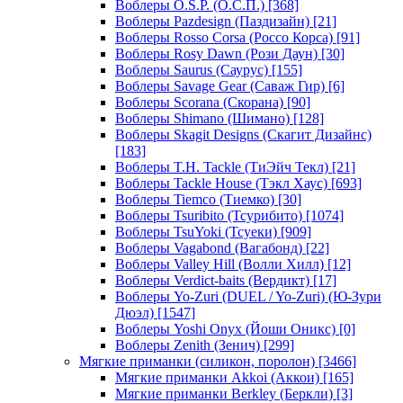
Воблеры O.S.P. (О.С.П.)
[368]
Воблеры Pazdesign (Паздизайн)
[21]
Воблеры Rosso Corsa (Россо Корса)
[91]
Воблеры Rosy Dawn (Рози Даун)
[30]
Воблеры Saurus (Саурус)
[155]
Воблеры Savage Gear (Саваж Гир)
[6]
Воблеры Scorana (Скорана)
[90]
Воблеры Shimano (Шимано)
[128]
Воблеры Skagit Designs (Скагит Дизайнс)
[183]
Воблеры T.H. Tackle (ТиЭйч Текл)
[21]
Воблеры Tackle House (Тэкл Хаус)
[693]
Воблеры Tiemco (Тиемко)
[30]
Воблеры Tsuribito (Тсурибито)
[1074]
Воблеры TsuYoki (Тсуеки)
[909]
Воблеры Vagabond (Вагабонд)
[22]
Воблеры Valley Hill (Волли Хилл)
[12]
Воблеры Verdict-baits (Вердикт)
[17]
Воблеры Yo-Zuri (DUEL / Yo-Zuri) (Ю-Зури
Дюэл)
[1547]
Воблеры Yoshi Onyx (Йоши Оникс)
[0]
Воблеры Zenith (Зенич)
[299]
Мягкие приманки (силикон, поролон)
[3466]
Мягкие приманки Akkoi (Аккои)
[165]
Мягкие приманки Berkley (Беркли)
[3]