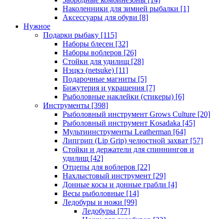
Наколенники для зимней рыбалки
[1]
Аксессуары для обуви
[8]
Нужное
Подарки рыбаку
[115]
Наборы блесен
[32]
Наборы воблеров
[26]
Стойки для удилищ
[28]
Нэцкэ (netsuke)
[11]
Подарочные магниты
[5]
Бижутерия и украшения
[7]
Рыболовные наклейки (стикеры)
[6]
Инструменты
[398]
Рыболовный инструмент Grows Culture
[20]
Рыболовный инструмент Kosadaka
[45]
Мультиинструменты Leatherman
[64]
Липгрип (Lip Grip) челюстной захват
[57]
Стойки и держатели для спиннингов и
удилищ
[42]
Отцепы для воблеров
[22]
Нахлыстовый инструмент
[29]
Донные косы и донные грабли
[4]
Весы рыболовные
[14]
Ледобуры и ножи
[99]
Ледобуры
[77]