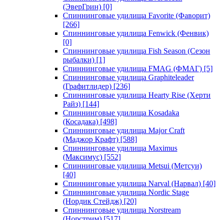
(ЭверГрин)
[0]
Спиннинговые удилища Favorite (Фаворит)
[266]
Спиннинговые удилища Fenwick (Фенвик)
[0]
Спиннинговые удилища Fish Season (Сезон
рыбалки)
[1]
Спиннинговые удилища FMAG (ФМАГ)
[5]
Спиннинговые удилища Graphiteleader
(Графитлидер)
[236]
Спиннинговые удилища Hearty Rise (Херти
Райз)
[144]
Спиннинговые удилища Kosadaka
(Косадака)
[498]
Спиннинговые удилища Major Craft
(Маджор Крафт)
[588]
Спиннинговые удилища Maximus
(Максимус)
[552]
Спиннинговые удилища Metsui (Метсуи)
[40]
Спиннинговые удилища Narval (Нарвал)
[40]
Спиннинговые удилища Nordic Stage
(Нордик Стейдж)
[20]
Спиннинговые удилища Norstream
(Норстрим)
[517]