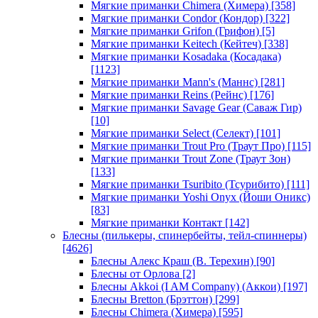
Мягкие приманки Chimera (Химера)
[358]
Мягкие приманки Condor (Кондор)
[322]
Мягкие приманки Grifon (Грифон)
[5]
Мягкие приманки Keitech (Кейтеч)
[338]
Мягкие приманки Kosadaka (Косадака)
[1123]
Мягкие приманки Mann's (Маннс)
[281]
Мягкие приманки Reins (Рейнс)
[176]
Мягкие приманки Savage Gear (Саваж Гир)
[10]
Мягкие приманки Select (Селект)
[101]
Мягкие приманки Trout Pro (Траут Про)
[115]
Мягкие приманки Trout Zone (Траут Зон)
[133]
Мягкие приманки Tsuribito (Тсурибито)
[111]
Мягкие приманки Yoshi Onyx (Йоши Оникс)
[83]
Мягкие приманки Контакт
[142]
Блесны (пилькеры, спинербейты, тейл-спиннеры)
[4626]
Блесны Алекс Краш (В. Терехин)
[90]
Блесны от Орлова
[2]
Блесны Akkoi (I AM Company) (Аккои)
[197]
Блесны Bretton (Брэттон)
[299]
Блесны Chimera (Химера)
[595]