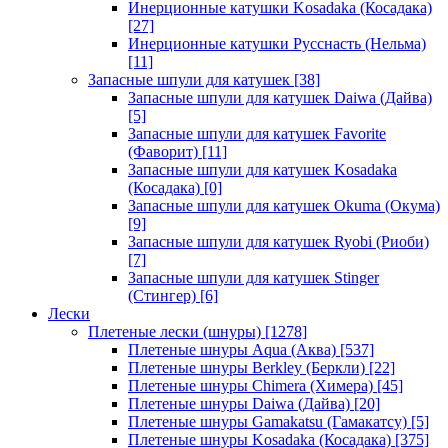
Инерционные катушки Kosadaka (Косадака)
[27]
Инерционные катушки Русснасть (Нельма)
[11]
Запасные шпули для катушек
[38]
Запасные шпули для катушек Daiwa (Дайва)
[5]
Запасные шпули для катушек Favorite
(Фаворит)
[11]
Запасные шпули для катушек Kosadaka
(Косадака)
[0]
Запасные шпули для катушек Okuma (Окума)
[9]
Запасные шпули для катушек Ryobi (Риоби)
[7]
Запасные шпули для катушек Stinger
(Стингер)
[6]
Лески
Плетеные лески (шнуры)
[1278]
Плетеные шнуры Aqua (Аква)
[537]
Плетеные шнуры Berkley (Беркли)
[22]
Плетеные шнуры Chimera (Химера)
[45]
Плетеные шнуры Daiwa (Дайва)
[20]
Плетеные шнуры Gamakatsu (Гамакатсу)
[5]
Плетеные шнуры Kosadaka (Косадака)
[375]