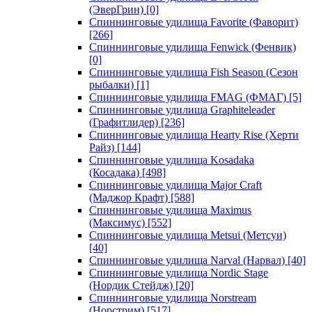
(ЭверГрин)
[0]
Спиннинговые удилища Favorite (Фаворит)
[266]
Спиннинговые удилища Fenwick (Фенвик)
[0]
Спиннинговые удилища Fish Season (Сезон
рыбалки)
[1]
Спиннинговые удилища FMAG (ФМАГ)
[5]
Спиннинговые удилища Graphiteleader
(Графитлидер)
[236]
Спиннинговые удилища Hearty Rise (Херти
Райз)
[144]
Спиннинговые удилища Kosadaka
(Косадака)
[498]
Спиннинговые удилища Major Craft
(Маджор Крафт)
[588]
Спиннинговые удилища Maximus
(Максимус)
[552]
Спиннинговые удилища Metsui (Метсуи)
[40]
Спиннинговые удилища Narval (Нарвал)
[40]
Спиннинговые удилища Nordic Stage
(Нордик Стейдж)
[20]
Спиннинговые удилища Norstream
(Норстрим)
[517]