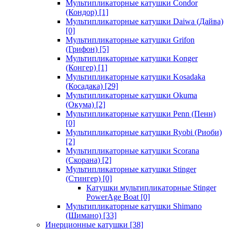
Мультипликаторные катушки Condor
(Кондор)
[1]
Мультипликаторные катушки Daiwa (Дайва)
[0]
Мультипликаторные катушки Grifon
(Грифон)
[5]
Мультипликаторные катушки Konger
(Конгер)
[1]
Мультипликаторные катушки Kosadaka
(Косадака)
[29]
Мультипликаторные катушки Okuma
(Окума)
[2]
Мультипликаторные катушки Penn (Пенн)
[0]
Мультипликаторные катушки Ryobi (Риоби)
[2]
Мультипликаторные катушки Scorana
(Скорана)
[2]
Мультипликаторные катушки Stinger
(Стингер)
[0]
Катушки мультипликаторные Stinger
PowerAge Boat
[0]
Мультипликаторные катушки Shimano
(Шимано)
[33]
Инерционные катушки
[38]