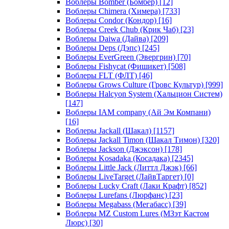
Воблеры Bomber (Бомбер)
[12]
Воблеры Chimera (Химера)
[733]
Воблеры Condor (Кондор)
[16]
Воблеры Creek Chub (Крик Чаб)
[23]
Воблеры Daiwa (Дайва)
[209]
Воблеры Deps (Дэпс)
[245]
Воблеры EverGreen (Эвергрин)
[70]
Воблеры Fishycat (Фишикет)
[508]
Воблеры FLT (ФЛТ)
[46]
Воблеры Grows Culture (Гровс Культур)
[999]
Воблеры Halcyon System (Хальцион Систем)
[147]
Воблеры IAM company (Ай Эм Компани)
[16]
Воблеры Jackall (Шакал)
[1157]
Воблеры Jackall Timon (Шакал Тимон)
[320]
Воблеры Jackson (Джэксон)
[178]
Воблеры Kosadaka (Косадака)
[2345]
Воблеры Little Jack (Литтл Джэк)
[66]
Воблеры LiveTarget (ЛайвТаргет)
[0]
Воблеры Lucky Craft (Лаки Крафт)
[852]
Воблеры Lurefans (Люрфанс)
[23]
Воблеры Megabass (Мегабасс)
[39]
Воблеры MZ Custom Lures (МЗэт Кастом
Люрс)
[30]