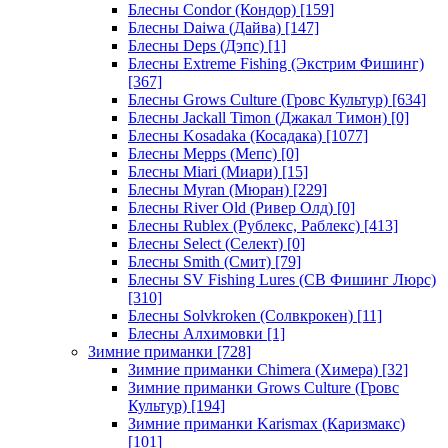
Блесны Condor (Кондор)
[159]
Блесны Daiwa (Дайва)
[147]
Блесны Deps (Дэпс)
[1]
Блесны Extreme Fishing (Экстрим Фишинг)
[367]
Блесны Grows Culture (Гровс Культур)
[634]
Блесны Jackall Timon (Джакал Тимон)
[0]
Блесны Kosadaka (Косадака)
[1077]
Блесны Mepps (Мепс)
[0]
Блесны Miari (Миари)
[15]
Блесны Myran (Мюран)
[229]
Блесны River Old (Ривер Олд)
[0]
Блесны Rublex (Рублекс, Раблекс)
[413]
Блесны Select (Селект)
[0]
Блесны Smith (Смит)
[79]
Блесны SV Fishing Lures (СВ Фишинг Люрс)
[310]
Блесны Solvkroken (Солвкрокен)
[11]
Блесны Алхимовки
[1]
Зимние приманки
[728]
Зимние приманки Chimera (Химера)
[32]
Зимние приманки Grows Culture (Гровс
Культур)
[194]
Зимние приманки Karismax (Каризмакс)
[101]