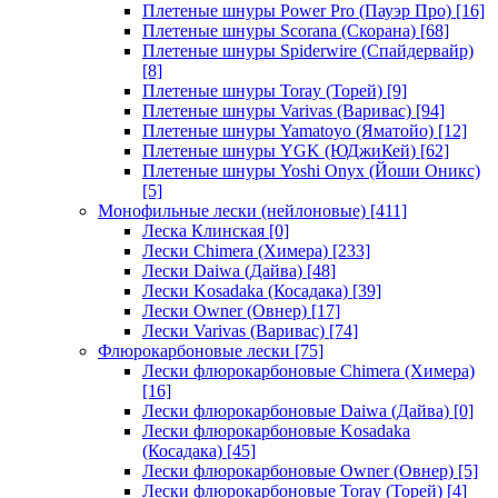
Плетеные шнуры Power Pro (Пауэр Про)
[16]
Плетеные шнуры Scorana (Скорана)
[68]
Плетеные шнуры Spiderwire (Спайдервайр)
[8]
Плетеные шнуры Toray (Торей)
[9]
Плетеные шнуры Varivas (Варивас)
[94]
Плетеные шнуры Yamatoyo (Яматойо)
[12]
Плетеные шнуры YGK (ЮДжиКей)
[62]
Плетеные шнуры Yoshi Onyx (Йоши Оникс)
[5]
Монофильные лески (нейлоновые)
[411]
Леска Клинская
[0]
Лески Chimera (Химера)
[233]
Лески Daiwa (Дайва)
[48]
Лески Kosadaka (Косадака)
[39]
Лески Owner (Овнер)
[17]
Лески Varivas (Варивас)
[74]
Флюрокарбоновые лески
[75]
Лески флюрокарбоновые Chimera (Химера)
[16]
Лески флюрокарбоновые Daiwa (Дайва)
[0]
Лески флюрокарбоновые Kosadaka
(Косадака)
[45]
Лески флюрокарбоновые Owner (Овнер)
[5]
Лески флюрокарбоновые Toray (Торей)
[4]