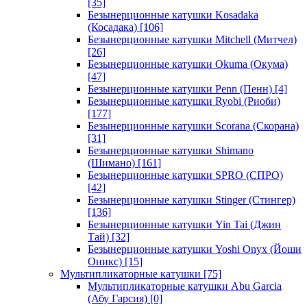
[35]
Безынерционные катушки Kosadaka
(Косадака)
[106]
Безынерционные катушки Mitchell (Митчел)
[26]
Безынерционные катушки Okuma (Окума)
[47]
Безынерционные катушки Penn (Пенн)
[4]
Безынерционные катушки Ryobi (Риоби)
[177]
Безынерционные катушки Scorana (Скорана)
[31]
Безынерционные катушки Shimano
(Шимано)
[161]
Безынерционные катушки SPRO (СПРО)
[42]
Безынерционные катушки Stinger (Стингер)
[136]
Безынерционные катушки Yin Tai (Джин
Тай)
[32]
Безынерционные катушки Yoshi Onyx (Йоши
Оникс)
[15]
Мультипликаторные катушки
[75]
Мультипликаторные катушки Abu Garcia
(Абу Гарсия)
[0]