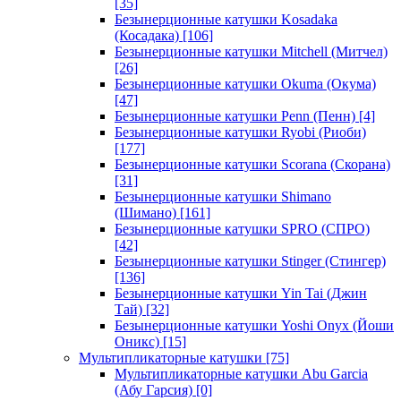
[35]
Безынерционные катушки Kosadaka
(Косадака)
[106]
Безынерционные катушки Mitchell (Митчел)
[26]
Безынерционные катушки Okuma (Окума)
[47]
Безынерционные катушки Penn (Пенн)
[4]
Безынерционные катушки Ryobi (Риоби)
[177]
Безынерционные катушки Scorana (Скорана)
[31]
Безынерционные катушки Shimano
(Шимано)
[161]
Безынерционные катушки SPRO (СПРО)
[42]
Безынерционные катушки Stinger (Стингер)
[136]
Безынерционные катушки Yin Tai (Джин
Тай)
[32]
Безынерционные катушки Yoshi Onyx (Йоши
Оникс)
[15]
Мультипликаторные катушки
[75]
Мультипликаторные катушки Abu Garcia
(Абу Гарсия)
[0]