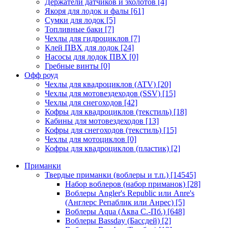
Держатели датчиков и эхолотов
[4]
Якоря для лодок и фалы
[61]
Сумки для лодок
[5]
Топливные баки
[7]
Чехлы для гидроциклов
[7]
Клей ПВХ для лодок
[24]
Насосы для лодок ПВХ
[0]
Гребные винты
[0]
Офф роуд
Чехлы для квадроциклов (ATV)
[20]
Чехлы для мотовездеходов (SSV)
[15]
Чехлы для снегоходов
[42]
Кофры для квадроциклов (текстиль)
[18]
Кабины для мотовездеходов
[13]
Кофры для снегоходов (текстиль)
[15]
Чехлы для мотоциклов
[0]
Кофры для квадроциклов (пластик)
[2]
Приманки
Твердые приманки (воблеры и т.п.)
[14545]
Набор воблеров (набор приманок)
[28]
Воблеры Angler's Republic или Anre's
(Англерс Репаблик или Анрес)
[5]
Воблеры Aqua (Аква С.-Пб.)
[648]
Воблеры Bassday (Бассдей)
[2]