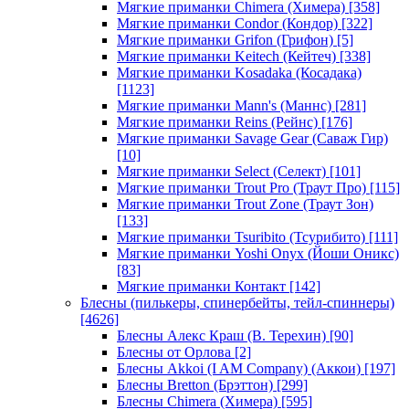
Мягкие приманки Chimera (Химера)
[358]
Мягкие приманки Condor (Кондор)
[322]
Мягкие приманки Grifon (Грифон)
[5]
Мягкие приманки Keitech (Кейтеч)
[338]
Мягкие приманки Kosadaka (Косадака)
[1123]
Мягкие приманки Mann's (Маннс)
[281]
Мягкие приманки Reins (Рейнс)
[176]
Мягкие приманки Savage Gear (Саваж Гир)
[10]
Мягкие приманки Select (Селект)
[101]
Мягкие приманки Trout Pro (Траут Про)
[115]
Мягкие приманки Trout Zone (Траут Зон)
[133]
Мягкие приманки Tsuribito (Тсурибито)
[111]
Мягкие приманки Yoshi Onyx (Йоши Оникс)
[83]
Мягкие приманки Контакт
[142]
Блесны (пилькеры, спинербейты, тейл-спиннеры)
[4626]
Блесны Алекс Краш (В. Терехин)
[90]
Блесны от Орлова
[2]
Блесны Akkoi (I AM Company) (Аккои)
[197]
Блесны Bretton (Брэттон)
[299]
Блесны Chimera (Химера)
[595]