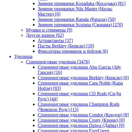
Зимние приманки Kosadaka (Косадака)
[81]
Зимние приманки Nils Master (Нильс
Мастер)
[0]
Зимние приманки Rapala (Рапала)
[50]
Зимние приманки Scorana (Скорана)
[270]
Мушки и стримеры
[9]
Другое разное
[62]
Аттрактанты
[37]
Пасты Berkley (Беркли)
[19]
Фиксаторы приманок и бойлов
[6]
Удилища
Спиннинговые удилища
[3476]
Спиннинговые удилища Abu Garcia (Абу
Гарсия)
[16]
Спиннинговые удилища Berkley (Беркли)
[0]
Спиннинговые удилища Cara Noble (Кара
Нобле)
[93]
Спиннинговые удилища CD Rods (СиДи
Родс)
[44]
Спиннинговые удилища Champion Rods
(Чемпион Родс)
[15]
Спиннинговые удилища Condor (Кондор)
[8]
Спиннинговые удилища Crony (Крони)
[0]
Спиннинговые удилища Daiwa (Дайва)
[0]
Спиннинговые удилища EverGreen