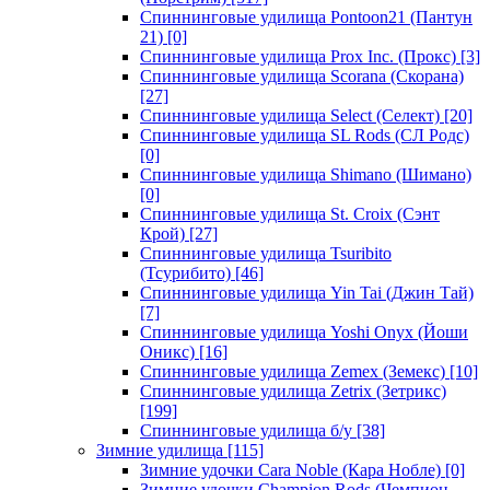
Спиннинговые удилища Pontoon21 (Пантун
21)
[0]
Спиннинговые удилища Prox Inc. (Прокс)
[3]
Спиннинговые удилища Scorana (Скорана)
[27]
Спиннинговые удилища Select (Селект)
[20]
Спиннинговые удилища SL Rods (СЛ Родс)
[0]
Спиннинговые удилища Shimano (Шимано)
[0]
Спиннинговые удилища St. Croix (Сэнт
Крой)
[27]
Спиннинговые удилища Tsuribito
(Тсурибито)
[46]
Спиннинговые удилища Yin Tai (Джин Тай)
[7]
Спиннинговые удилища Yoshi Onyx (Йоши
Оникс)
[16]
Спиннинговые удилища Zemex (Земекс)
[10]
Спиннинговые удилища Zetrix (Зетрикс)
[199]
Спиннинговые удилища б/у
[38]
Зимние удилища
[115]
Зимние удочки Cara Noble (Кара Нобле)
[0]
Зимние удочки Champion Rods (Чемпион