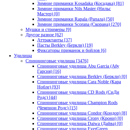
Зимние приманки Kosadaka (Косадака)
[81]
Зимние приманки Nils Master (Нильс
Мастер)
[0]
Зимние приманки Rapala (Рапала)
[50]
Зимние приманки Scorana (Скорана)
[270]
Мушки и стримеры
[9]
Другое разное
[62]
Аттрактанты
[37]
Пасты Berkley (Беркли)
[19]
Фиксаторы приманок и бойлов
[6]
Удилища
Спиннинговые удилища
[3476]
Спиннинговые удилища Abu Garcia (Абу
Гарсия)
[16]
Спиннинговые удилища Berkley (Беркли)
[0]
Спиннинговые удилища Cara Noble (Кара
Нобле)
[93]
Спиннинговые удилища CD Rods (СиДи
Родс)
[44]
Спиннинговые удилища Champion Rods
(Чемпион Родс)
[15]
Спиннинговые удилища Condor (Кондор)
[8]
Спиннинговые удилища Crony (Крони)
[0]
Спиннинговые удилища Daiwa (Дайва)
[0]
Спиннинговые удилища EverGreen