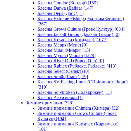
Блесны Condor (Кондор)
[159]
Блесны Daiwa (Дайва)
[147]
Блесны Deps (Дэпс)
[1]
Блесны Extreme Fishing (Экстрим Фишинг)
[367]
Блесны Grows Culture (Гровс Культур)
[634]
Блесны Jackall Timon (Джакал Тимон)
[0]
Блесны Kosadaka (Косадака)
[1077]
Блесны Mepps (Мепс)
[0]
Блесны Miari (Миари)
[15]
Блесны Myran (Мюран)
[229]
Блесны River Old (Ривер Олд)
[0]
Блесны Rublex (Рублекс, Раблекс)
[413]
Блесны Select (Селект)
[0]
Блесны Smith (Смит)
[79]
Блесны SV Fishing Lures (СВ Фишинг Люрс)
[310]
Блесны Solvkroken (Солвкрокен)
[11]
Блесны Алхимовки
[1]
Зимние приманки
[728]
Зимние приманки Chimera (Химера)
[32]
Зимние приманки Grows Culture (Гровс
Культур)
[194]
Зимние приманки Karismax (Каризмакс)
[101]