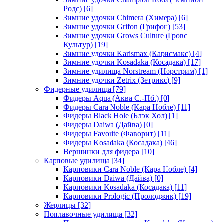
Родс)
[6]
Зимние удочки Chimera (Химера)
[6]
Зимние удочки Grifon (Грифон)
[53]
Зимние удочки Grows Culture (Гровс
Культур)
[19]
Зимние удочки Karismax (Карисмакс)
[4]
Зимние удочки Kosadaka (Косадака)
[17]
Зимние удилища Norstream (Норстрим)
[1]
Зимние удочки Zetrix (Зетрикс)
[9]
Фидерные удилища
[79]
Фидеры Aqua (Аква С.-Пб.)
[0]
Фидеры Cara Noble (Кара Нобле)
[11]
Фидеры Black Hole (Блэк Хол)
[1]
Фидеры Daiwa (Дайва)
[0]
Фидеры Favorite (Фаворит)
[11]
Фидеры Kosadaka (Косадака)
[46]
Вершинки для фидера
[10]
Карповые удилища
[34]
Карповики Cara Noble (Кара Нобле)
[4]
Карповики Daiwa (Дайва)
[0]
Карповики Kosadaka (Косадака)
[11]
Карповики Prologic (Пролоджик)
[19]
Жерлицы
[32]
Поплавочные удилища
[32]