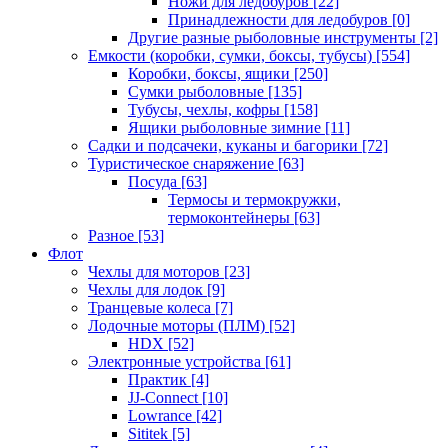
Ножи для ледобуров
[22]
Принадлежности для ледобуров
[0]
Другие разные рыболовные инструменты
[2]
Емкости (коробки, сумки, боксы, тубусы)
[554]
Коробки, боксы, ящики
[250]
Сумки рыболовные
[135]
Тубусы, чехлы, кофры
[158]
Ящики рыболовные зимние
[11]
Садки и подсачеки, куканы и багорики
[72]
Туристическое снаряжение
[63]
Посуда
[63]
Термосы и термокружки,
термоконтейнеры
[63]
Разное
[53]
Флот
Чехлы для моторов
[23]
Чехлы для лодок
[9]
Транцевые колеса
[7]
Лодочные моторы (ПЛМ)
[52]
HDX
[52]
Электронные устройства
[61]
Практик
[4]
JJ-Connect
[10]
Lowrance
[42]
Sititek
[5]