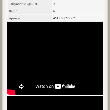
Заглубление «до», м.:
2
Вес, г.:
6
Артикул:
4511729222575