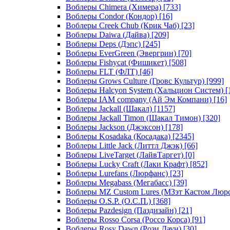
Воблеры Chimera (Химера)
[733]
Воблеры Condor (Кондор)
[16]
Воблеры Creek Chub (Крик Чаб)
[23]
Воблеры Daiwa (Дайва)
[209]
Воблеры Deps (Дэпс)
[245]
Воблеры EverGreen (Эвергрин)
[70]
Воблеры Fishycat (Фишикет)
[508]
Воблеры FLT (ФЛТ)
[46]
Воблеры Grows Culture (Гровс Культур)
[999]
Воблеры Halcyon System (Хальцион Систем)
[
Воблеры IAM company (Ай Эм Компани)
[16]
Воблеры Jackall (Шакал)
[1157]
Воблеры Jackall Timon (Шакал Тимон)
[320]
Воблеры Jackson (Джэксон)
[178]
Воблеры Kosadaka (Косадака)
[2345]
Воблеры Little Jack (Литтл Джэк)
[66]
Воблеры LiveTarget (ЛайвТаргет)
[0]
Воблеры Lucky Craft (Лаки Крафт)
[852]
Воблеры Lurefans (Люрфанс)
[23]
Воблеры Megabass (Мегабасс)
[39]
Воблеры MZ Custom Lures (МЗэт Кастом Люр
Воблеры O.S.P. (О.С.П.)
[368]
Воблеры Pazdesign (Паздизайн)
[21]
Воблеры Rosso Corsa (Россо Корса)
[91]
Воблеры Rosy Dawn (Рози Даун)
[30]