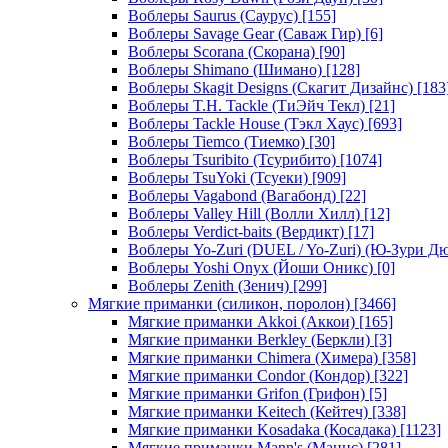
Воблеры Saurus (Саурус)
[155]
Воблеры Savage Gear (Саваж Гир)
[6]
Воблеры Scorana (Скорана)
[90]
Воблеры Shimano (Шимано)
[128]
Воблеры Skagit Designs (Скагит Дизайнс)
[183
Воблеры T.H. Tackle (ТиЭйч Текл)
[21]
Воблеры Tackle House (Тэкл Хаус)
[693]
Воблеры Tiemco (Тиемко)
[30]
Воблеры Tsuribito (Тсурибито)
[1074]
Воблеры TsuYoki (Тсуеки)
[909]
Воблеры Vagabond (Вагабонд)
[22]
Воблеры Valley Hill (Волли Хилл)
[12]
Воблеры Verdict-baits (Вердикт)
[17]
Воблеры Yo-Zuri (DUEL / Yo-Zuri) (Ю-Зури Д
Воблеры Yoshi Onyx (Йоши Оникс)
[0]
Воблеры Zenith (Зенич)
[299]
Мягкие приманки (силикон, поролон)
[3466]
Мягкие приманки Akkoi (Аккои)
[165]
Мягкие приманки Berkley (Беркли)
[3]
Мягкие приманки Chimera (Химера)
[358]
Мягкие приманки Condor (Кондор)
[322]
Мягкие приманки Grifon (Грифон)
[5]
Мягкие приманки Keitech (Кейтеч)
[338]
Мягкие приманки Kosadaka (Косадака)
[1123]
Мягкие приманки Mann's (Маннс)
[281]