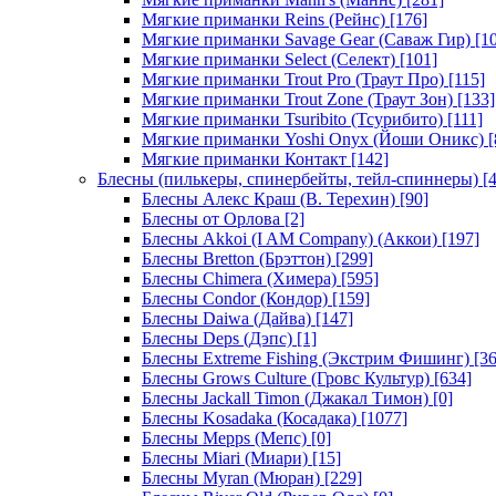
Мягкие приманки Reins (Рейнс)
[176]
Мягкие приманки Savage Gear (Саваж Гир)
[10
Мягкие приманки Select (Селект)
[101]
Мягкие приманки Trout Pro (Траут Про)
[115]
Мягкие приманки Trout Zone (Траут Зон)
[133]
Мягкие приманки Tsuribito (Тсурибито)
[111]
Мягкие приманки Yoshi Onyx (Йоши Оникс)
[
Мягкие приманки Контакт
[142]
Блесны (пилькеры, спинербейты, тейл-спиннеры)
[4
Блесны Алекс Краш (В. Терехин)
[90]
Блесны от Орлова
[2]
Блесны Akkoi (I AM Company) (Аккои)
[197]
Блесны Bretton (Брэттон)
[299]
Блесны Chimera (Химера)
[595]
Блесны Condor (Кондор)
[159]
Блесны Daiwa (Дайва)
[147]
Блесны Deps (Дэпс)
[1]
Блесны Extreme Fishing (Экстрим Фишинг)
[36
Блесны Grows Culture (Гровс Культур)
[634]
Блесны Jackall Timon (Джакал Тимон)
[0]
Блесны Kosadaka (Косадака)
[1077]
Блесны Mepps (Мепс)
[0]
Блесны Miari (Миари)
[15]
Блесны Myran (Мюран)
[229]