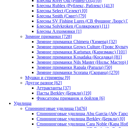
Блесны River Old (Ривер Олд)
[0]
Блесны Rublex (Рублекс, Раблекс)
[413]
Блесны Select (Селект)
[0]
Блесны Smith (Смит)
[79]
Блесны SV Fishing Lures (СВ Фишинг Люрс)
[
Блесны Solvkroken (Солвкрокен)
[11]
Блесны Алхимовки
[1]
Зимние приманки
[728]
Зимние приманки Chimera (Химера)
[32]
Зимние приманки Grows Culture (Гровс Культу
Зимние приманки Karismax (Каризмакс)
[101]
Зимние приманки Kosadaka (Косадака)
[81]
Зимние приманки Nils Master (Нильс Мастер)
Зимние приманки Rapala (Рапала)
[50]
Зимние приманки Scorana (Скорана)
[270]
Мушки и стримеры
[9]
Другое разное
[62]
Аттрактанты
[37]
Пасты Berkley (Беркли)
[19]
Фиксаторы приманок и бойлов
[6]
Удилища
Спиннинговые удилища
[3476]
Спиннинговые удилища Abu Garcia (Абу Гарс
Спиннинговые удилища Berkley (Беркли)
[0]
Спиннинговые удилища Cara Noble (Кара Ноб