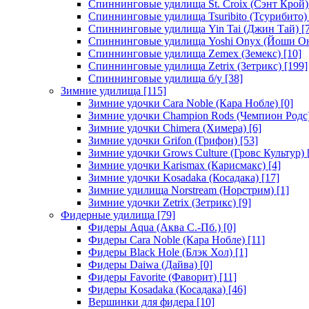
Спиннинговые удилища St. Croix (Сэнт Крой)
Спиннинговые удилища Tsuribito (Тсурибито)
Спиннинговые удилища Yin Tai (Джин Тай)
[7
Спиннинговые удилища Yoshi Onyx (Йоши О
Спиннинговые удилища Zemex (Земекс)
[10]
Спиннинговые удилища Zetrix (Зетрикс)
[199]
Спиннинговые удилища б/у
[38]
Зимние удилища
[115]
Зимние удочки Cara Noble (Кара Нобле)
[0]
Зимние удочки Champion Rods (Чемпион Родс
Зимние удочки Chimera (Химера)
[6]
Зимние удочки Grifon (Грифон)
[53]
Зимние удочки Grows Culture (Гровс Культур)
Зимние удочки Karismax (Карисмакс)
[4]
Зимние удочки Kosadaka (Косадака)
[17]
Зимние удилища Norstream (Норстрим)
[1]
Зимние удочки Zetrix (Зетрикс)
[9]
Фидерные удилища
[79]
Фидеры Aqua (Аква С.-Пб.)
[0]
Фидеры Cara Noble (Кара Нобле)
[11]
Фидеры Black Hole (Блэк Хол)
[1]
Фидеры Daiwa (Дайва)
[0]
Фидеры Favorite (Фаворит)
[11]
Фидеры Kosadaka (Косадака)
[46]
Вершинки для фидера
[10]