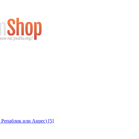
с Репаблик или Анрес)
[5]