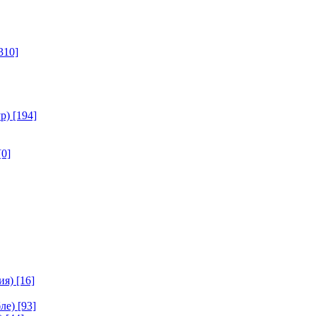
310]
р)
[194]
[0]
ия)
[16]
ле)
[93]