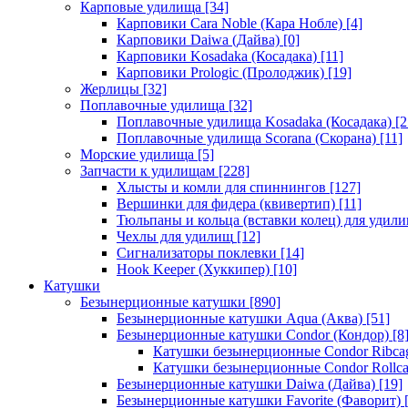
Карповые удилища
[34]
Карповики Cara Noble (Кара Нобле)
[4]
Карповики Daiwa (Дайва)
[0]
Карповики Kosadaka (Косадака)
[11]
Карповики Prologic (Пролоджик)
[19]
Жерлицы
[32]
Поплавочные удилища
[32]
Поплавочные удилища Kosadaka (Косадака)
[2
Поплавочные удилища Scorana (Скорана)
[11]
Морские удилища
[5]
Запчасти к удилищам
[228]
Хлысты и комли для спиннингов
[127]
Вершинки для фидера (квивертип)
[11]
Тюльпаны и кольца (вставки колец) для удил
Чехлы для удилищ
[12]
Сигнализаторы поклевки
[14]
Hook Keeper (Хуккипер)
[10]
Катушки
Безынерционные катушки
[890]
Безынерционные катушки Aqua (Аква)
[51]
Безынерционные катушки Condor (Кондор)
[8
Катушки безынерционные Condor Ribca
Катушки безынерционные Condor Rollc
Безынерционные катушки Daiwa (Дайва)
[19]
Безынерционные катушки Favorite (Фаворит)
[