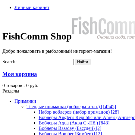
Личный кабинет
FishComm Shop
Добро пожаловать в рыболовный интернет-магазин!
Search:
Моя корзина
0 товаров -
0 руб.
Разделы
Приманки
Твердые приманки (воблеры и т.п.)
[14545]
Набор воблеров (набор приманок)
[28]
Воблеры Angler's Republic или Anre's (Англер
Воблеры Aqua (Аква С.-Пб.)
[648]
Воблеры Bassday (Бассдей)
[2]
Воблеры Bomber (Бомбер)
[12]