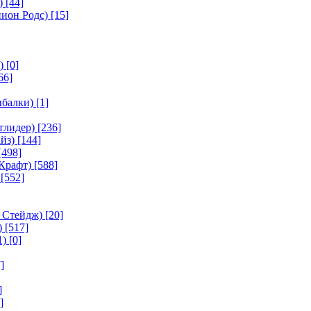
)
[44]
ион Родс)
[15]
)
[0]
66]
ыбалки)
[1]
тлидер)
[236]
йз)
[144]
[498]
Крафт)
[588]
[552]
 Стейдж)
[20]
)
[517]
1)
[0]
]
]
]