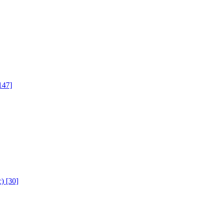
147]
с)
[30]