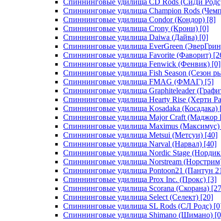
Спиннинговые удилища CD Rods (СиДи Родс
Спиннинговые удилища Champion Rods (Чемп
Спиннинговые удилища Condor (Кондор)
[8]
Спиннинговые удилища Crony (Крони)
[0]
Спиннинговые удилища Daiwa (Дайва)
[0]
Спиннинговые удилища EverGreen (ЭверГрин
Спиннинговые удилища Favorite (Фаворит)
[2
Спиннинговые удилища Fenwick (Фенвик)
[0]
Спиннинговые удилища Fish Season (Сезон р
Спиннинговые удилища FMAG (ФМАГ)
[5]
Спиннинговые удилища Graphiteleader (Графи
Спиннинговые удилища Hearty Rise (Херти Ра
Спиннинговые удилища Kosadaka (Косадака)
Спиннинговые удилища Major Craft (Маджор 
Спиннинговые удилища Maximus (Максимус)
Спиннинговые удилища Metsui (Метсуи)
[40]
Спиннинговые удилища Narval (Нарвал)
[40]
Спиннинговые удилища Nordic Stage (Нордик
Спиннинговые удилища Norstream (Норстрим
Спиннинговые удилища Pontoon21 (Пантун 2
Спиннинговые удилища Prox Inc. (Прокс)
[3]
Спиннинговые удилища Scorana (Скорана)
[27
Спиннинговые удилища Select (Селект)
[20]
Спиннинговые удилища SL Rods (СЛ Родс)
[0
Спиннинговые удилища Shimano (Шимано)
[0