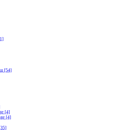
1]
ищ
[54]
]
ge
[4]
age
[4]
35]