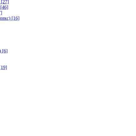
[27]
[46]
]
никс)
[16]
)
[6]
[19]