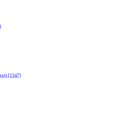
]
юэл)
[1547]