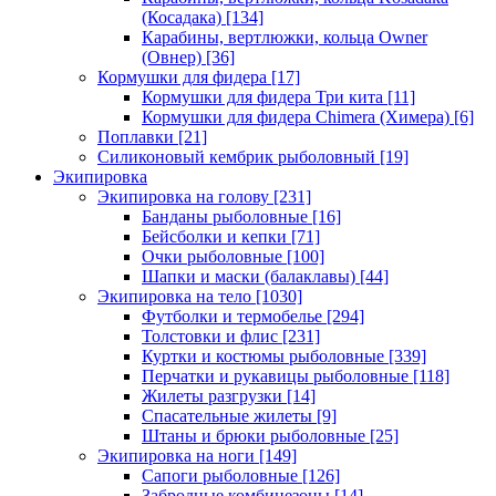
(Косадака)
[134]
Карабины, вертлюжки, кольца Owner
(Овнер)
[36]
Кормушки для фидера
[17]
Кормушки для фидера Три кита
[11]
Кормушки для фидера Chimera (Химера)
[6]
Поплавки
[21]
Силиконовый кембрик рыболовный
[19]
Экипировка
Экипировка на голову
[231]
Банданы рыболовные
[16]
Бейсболки и кепки
[71]
Очки рыболовные
[100]
Шапки и маски (балаклавы)
[44]
Экипировка на тело
[1030]
Футболки и термобелье
[294]
Толстовки и флис
[231]
Куртки и костюмы рыболовные
[339]
Перчатки и рукавицы рыболовные
[118]
Жилеты разгрузки
[14]
Спасательные жилеты
[9]
Штаны и брюки рыболовные
[25]
Экипировка на ноги
[149]
Сапоги рыболовные
[126]
Забродные комбинезоны
[14]