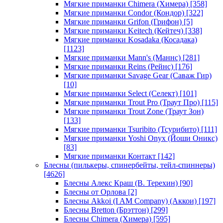
Мягкие приманки Chimera (Химера)
[358]
Мягкие приманки Condor (Кондор)
[322]
Мягкие приманки Grifon (Грифон)
[5]
Мягкие приманки Keitech (Кейтеч)
[338]
Мягкие приманки Kosadaka (Косадака)
[1123]
Мягкие приманки Mann's (Маннс)
[281]
Мягкие приманки Reins (Рейнс)
[176]
Мягкие приманки Savage Gear (Саваж Гир)
[10]
Мягкие приманки Select (Селект)
[101]
Мягкие приманки Trout Pro (Траут Про)
[115]
Мягкие приманки Trout Zone (Траут Зон)
[133]
Мягкие приманки Tsuribito (Тсурибито)
[111]
Мягкие приманки Yoshi Onyx (Йоши Оникс)
[83]
Мягкие приманки Контакт
[142]
Блесны (пилькеры, спинербейты, тейл-спиннеры)
[4626]
Блесны Алекс Краш (В. Терехин)
[90]
Блесны от Орлова
[2]
Блесны Akkoi (I AM Company) (Аккои)
[197]
Блесны Bretton (Брэттон)
[299]
Блесны Chimera (Химера)
[595]