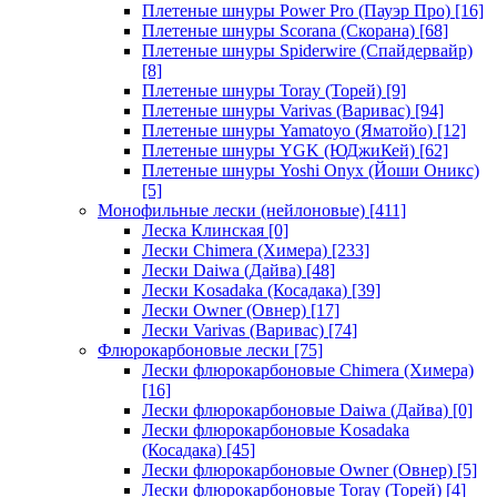
Плетеные шнуры Power Pro (Пауэр Про)
[16]
Плетеные шнуры Scorana (Скорана)
[68]
Плетеные шнуры Spiderwire (Спайдервайр)
[8]
Плетеные шнуры Toray (Торей)
[9]
Плетеные шнуры Varivas (Варивас)
[94]
Плетеные шнуры Yamatoyo (Яматойо)
[12]
Плетеные шнуры YGK (ЮДжиКей)
[62]
Плетеные шнуры Yoshi Onyx (Йоши Оникс)
[5]
Монофильные лески (нейлоновые)
[411]
Леска Клинская
[0]
Лески Chimera (Химера)
[233]
Лески Daiwa (Дайва)
[48]
Лески Kosadaka (Косадака)
[39]
Лески Owner (Овнер)
[17]
Лески Varivas (Варивас)
[74]
Флюрокарбоновые лески
[75]
Лески флюрокарбоновые Chimera (Химера)
[16]
Лески флюрокарбоновые Daiwa (Дайва)
[0]
Лески флюрокарбоновые Kosadaka
(Косадака)
[45]
Лески флюрокарбоновые Owner (Овнер)
[5]
Лески флюрокарбоновые Toray (Торей)
[4]