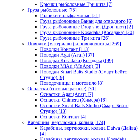
Крючки рыболовные Три кита
[7]
Груза рыболовные
[75]
Головки вольфрамовые
[21]
Груза рыболовные Банан для отводного
[6]
Груза рыболовные Drop shot (Дроп шот)
[2]
Груза рыболовные Kosadaka (Косадака)
[20]
Груза рыболовные Три кита
[26]
Поводки (материалы) и поводочницы
[269]
Поводки Контакт
[113]
Поводки Agat (Агат)
[37]
Поводки Kosadaka (Косадака)
[99]
Поводки MiAri (МиАри)
[3]
Поводки Smart Baits Studio (Смарт Бейтс
Студио)
[9]
Поводочницы и мотовило
[8]
Оснастки (готовые разные)
[30]
Оснастки Agat (Агат)
[7]
Оснастки Chimera (Химера)
[6]
Оснастки Smart Baits Studio (Смарт Бейтс
Студио)
[13]
Оснастки Контакт
[4]
Карабины, вертлюжки, кольца
[174]
Карабины, вертлюжки, кольца Daiwa (Дайва)
[4]
Карабины, вертлюжки, кольца Kosadaka