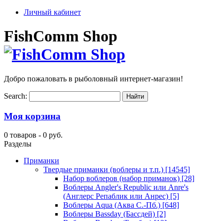
Личный кабинет
FishComm Shop
Добро пожаловать в рыболовный интернет-магазин!
Search:
Моя корзина
0 товаров -
0 руб.
Разделы
Приманки
Твердые приманки (воблеры и т.п.)
[14545]
Набор воблеров (набор приманок)
[28]
Воблеры Angler's Republic или Anre's
(Англерс Репаблик или Анрес)
[5]
Воблеры Aqua (Аква С.-Пб.)
[648]
Воблеры Bassday (Бассдей)
[2]