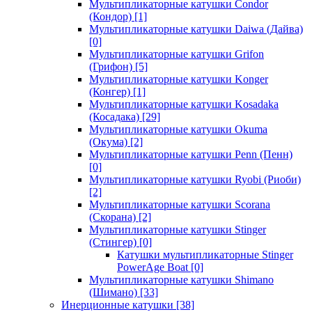
Мультипликаторные катушки Condor
(Кондор)
[1]
Мультипликаторные катушки Daiwa (Дайва)
[0]
Мультипликаторные катушки Grifon
(Грифон)
[5]
Мультипликаторные катушки Konger
(Конгер)
[1]
Мультипликаторные катушки Kosadaka
(Косадака)
[29]
Мультипликаторные катушки Okuma
(Окума)
[2]
Мультипликаторные катушки Penn (Пенн)
[0]
Мультипликаторные катушки Ryobi (Риоби)
[2]
Мультипликаторные катушки Scorana
(Скорана)
[2]
Мультипликаторные катушки Stinger
(Стингер)
[0]
Катушки мультипликаторные Stinger
PowerAge Boat
[0]
Мультипликаторные катушки Shimano
(Шимано)
[33]
Инерционные катушки
[38]