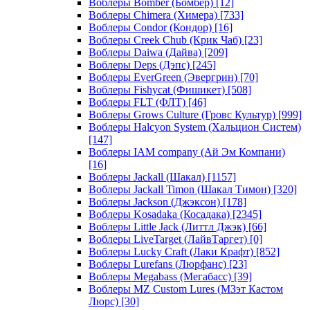
Воблеры Bomber (Бомбер)
[12]
Воблеры Chimera (Химера)
[733]
Воблеры Condor (Кондор)
[16]
Воблеры Creek Chub (Крик Чаб)
[23]
Воблеры Daiwa (Дайва)
[209]
Воблеры Deps (Дэпс)
[245]
Воблеры EverGreen (Эвергрин)
[70]
Воблеры Fishycat (Фишикет)
[508]
Воблеры FLT (ФЛТ)
[46]
Воблеры Grows Culture (Гровс Культур)
[999]
Воблеры Halcyon System (Хальцион Систем)
[147]
Воблеры IAM company (Ай Эм Компани)
[16]
Воблеры Jackall (Шакал)
[1157]
Воблеры Jackall Timon (Шакал Тимон)
[320]
Воблеры Jackson (Джэксон)
[178]
Воблеры Kosadaka (Косадака)
[2345]
Воблеры Little Jack (Литтл Джэк)
[66]
Воблеры LiveTarget (ЛайвТаргет)
[0]
Воблеры Lucky Craft (Лаки Крафт)
[852]
Воблеры Lurefans (Люрфанс)
[23]
Воблеры Megabass (Мегабасс)
[39]
Воблеры MZ Custom Lures (МЗэт Кастом
Люрс)
[30]