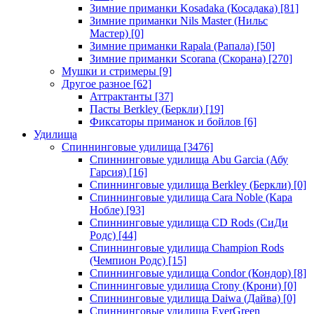
Зимние приманки Kosadaka (Косадака)
[81]
Зимние приманки Nils Master (Нильс
Мастер)
[0]
Зимние приманки Rapala (Рапала)
[50]
Зимние приманки Scorana (Скорана)
[270]
Мушки и стримеры
[9]
Другое разное
[62]
Аттрактанты
[37]
Пасты Berkley (Беркли)
[19]
Фиксаторы приманок и бойлов
[6]
Удилища
Спиннинговые удилища
[3476]
Спиннинговые удилища Abu Garcia (Абу
Гарсия)
[16]
Спиннинговые удилища Berkley (Беркли)
[0]
Спиннинговые удилища Cara Noble (Кара
Нобле)
[93]
Спиннинговые удилища CD Rods (СиДи
Родс)
[44]
Спиннинговые удилища Champion Rods
(Чемпион Родс)
[15]
Спиннинговые удилища Condor (Кондор)
[8]
Спиннинговые удилища Crony (Крони)
[0]
Спиннинговые удилища Daiwa (Дайва)
[0]
Спиннинговые удилища EverGreen