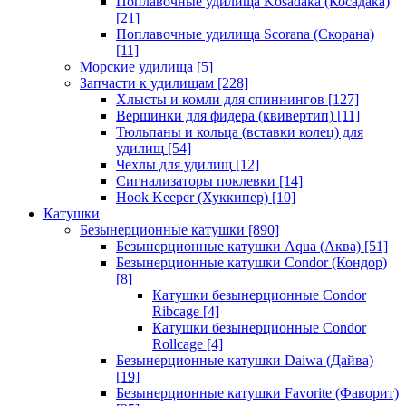
Поплавочные удилища Kosadaka (Косадака)
[21]
Поплавочные удилища Scorana (Скорана)
[11]
Морские удилища
[5]
Запчасти к удилищам
[228]
Хлысты и комли для спиннингов
[127]
Вершинки для фидера (квивертип)
[11]
Тюльпаны и кольца (вставки колец) для
удилищ
[54]
Чехлы для удилищ
[12]
Сигнализаторы поклевки
[14]
Hook Keeper (Хуккипер)
[10]
Катушки
Безынерционные катушки
[890]
Безынерционные катушки Aqua (Аква)
[51]
Безынерционные катушки Condor (Кондор)
[8]
Катушки безынерционные Condor
Ribcage
[4]
Катушки безынерционные Condor
Rollcage
[4]
Безынерционные катушки Daiwa (Дайва)
[19]
Безынерционные катушки Favorite (Фаворит)