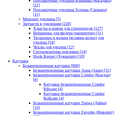
Поплавочные удилища Kosadaka (Косадака)
[21]
Поплавочные удилища Scorana (Скорана)
[11]
Морские удилища
[5]
Запчасти к удилищам
[228]
Хлысты и комли для спиннингов
[127]
Вершинки для фидера (квивертип)
[11]
Тюльпаны и кольца (вставки колец) для
удилищ
[54]
Чехлы для удилищ
[12]
Сигнализаторы поклевки
[14]
Hook Keeper (Хуккипер)
[10]
Катушки
Безынерционные катушки
[890]
Безынерционные катушки Aqua (Аква)
[51]
Безынерционные катушки Condor (Кондор)
[8]
Катушки безынерционные Condor
Ribcage
[4]
Катушки безынерционные Condor
Rollcage
[4]
Безынерционные катушки Daiwa (Дайва)
[19]
Безынерционные катушки Favorite (Фаворит)