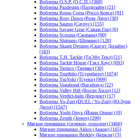
Воблеры O.S.P. (О.С.П.)
[368]
Воблеры Pazdesign (Паздизайн)
[21]
Воблеры Rosso Corsa (Россо Корса)
[91]
Воблеры Rosy Dawn (Рози Даун)
[30]
Воблеры Saurus (Саурус)
[155]
Воблеры Savage Gear (Саваж Гир)
[6]
Воблеры Scorana (Скорана)
[90]
Воблеры Shimano (Шимано)
[128]
Воблеры Skagit Designs (Скагит Дизайнс)
[183]
Воблеры T.H. Tackle (ТиЭйч Текл)
[21]
Воблеры Tackle House (Тэкл Хаус)
[693]
Воблеры Tiemco (Тиемко)
[30]
Воблеры Tsuribito (Тсурибито)
[1074]
Воблеры TsuYoki (Тсуеки)
[909]
Воблеры Vagabond (Вагабонд)
[22]
Воблеры Valley Hill (Волли Хилл)
[12]
Воблеры Verdict-baits (Вердикт)
[17]
Воблеры Yo-Zuri (DUEL / Yo-Zuri) (Ю-Зури
Дюэл)
[1547]
Воблеры Yoshi Onyx (Йоши Оникс)
[0]
Воблеры Zenith (Зенич)
[299]
Мягкие приманки (силикон, поролон)
[3466]
Мягкие приманки Akkoi (Аккои)
[165]
Мягкие приманки Berkley (Беркли)
[3]