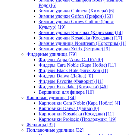
Родс)
[6]
Зимние удочки Chimera (Химера)
[6]
Зимние удочки Grifon (Грифон)
[53]
Зимние удочки Grows Culture (Гровс
Культур)
[19]
Зимние удочки Karismax (Карисмакс)
[4]
Зимние удочки Kosadaka (Косадака)
[17]
Зимние удилища Norstream (Норстрим)
[1]
Зимние удочки Zetrix (Зетрикс)
[9]
Фидерные удилища
[79]
Фидеры Aqua (Аква С.-Пб.)
[0]
Фидеры Cara Noble (Кара Нобле)
[11]
Фидеры Black Hole (Блэк Хол)
[1]
Фидеры Daiwa (Дайва)
[0]
Фидеры Favorite (Фаворит)
[11]
Фидеры Kosadaka (Косадака)
[46]
Вершинки для фидера
[10]
Карповые удилища
[34]
Карповики Cara Noble (Кара Нобле)
[4]
Карповики Daiwa (Дайва)
[0]
Карповики Kosadaka (Косадака)
[11]
Карповики Prologic (Пролоджик)
[19]
Жерлицы
[32]
Поплавочные удилища
[32]