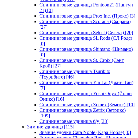
Спиннинговые удилища Pontoon21 (Пантун
21)
[0]
Спиннинговые удилища Prox Inc. (Прокс)
[3]
Спиннинговые удилища Scorana (Скорана)
[27]
Спиннинговые удилища Select (Селект)
[20]
Спиннинговые удилища SL Rods (СЛ Родс)
[0]
Спиннинговые удилища Shimano (Шимано)
[0]
Спиннинговые удилища St. Croix (Сэнт
Крой)
[27]
Спиннинговые удилища Tsuribito
(Тсурибито)
[46]
Спиннинговые удилища Yin Tai (Джин Тай)
[7]
Спиннинговые удилища Yoshi Onyx (Йоши
Оникс)
[16]
Спиннинговые удилища Zemex (Земекс)
[10]
Спиннинговые удилища Zetrix (Зетрикс)
[199]
Спиннинговые удилища б/у
[38]
Зимние удилища
[115]
Зимние удочки Cara Noble (Кара Нобле)
[0]
Зимние удочки Champion Rods (Чемпион