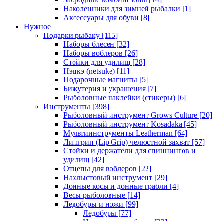
Наколенники для зимней рыбалки
[1]
Аксессуары для обуви
[8]
Нужное
Подарки рыбаку
[115]
Наборы блесен
[32]
Наборы воблеров
[26]
Стойки для удилищ
[28]
Нэцкэ (netsuke)
[11]
Подарочные магниты
[5]
Бижутерия и украшения
[7]
Рыболовные наклейки (стикеры)
[6]
Инструменты
[398]
Рыболовный инструмент Grows Culture
[20]
Рыболовный инструмент Kosadaka
[45]
Мультиинструменты Leatherman
[64]
Липгрип (Lip Grip) челюстной захват
[57]
Стойки и держатели для спиннингов и
удилищ
[42]
Отцепы для воблеров
[22]
Нахлыстовый инструмент
[29]
Донные косы и донные грабли
[4]
Весы рыболовные
[14]
Ледобуры и ножи
[99]
Ледобуры
[77]