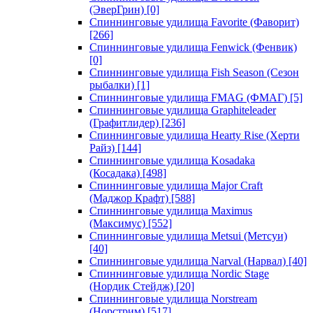
(ЭверГрин)
[0]
Спиннинговые удилища Favorite (Фаворит)
[266]
Спиннинговые удилища Fenwick (Фенвик)
[0]
Спиннинговые удилища Fish Season (Сезон
рыбалки)
[1]
Спиннинговые удилища FMAG (ФМАГ)
[5]
Спиннинговые удилища Graphiteleader
(Графитлидер)
[236]
Спиннинговые удилища Hearty Rise (Херти
Райз)
[144]
Спиннинговые удилища Kosadaka
(Косадака)
[498]
Спиннинговые удилища Major Craft
(Маджор Крафт)
[588]
Спиннинговые удилища Maximus
(Максимус)
[552]
Спиннинговые удилища Metsui (Метсуи)
[40]
Спиннинговые удилища Narval (Нарвал)
[40]
Спиннинговые удилища Nordic Stage
(Нордик Стейдж)
[20]
Спиннинговые удилища Norstream
(Норстрим)
[517]