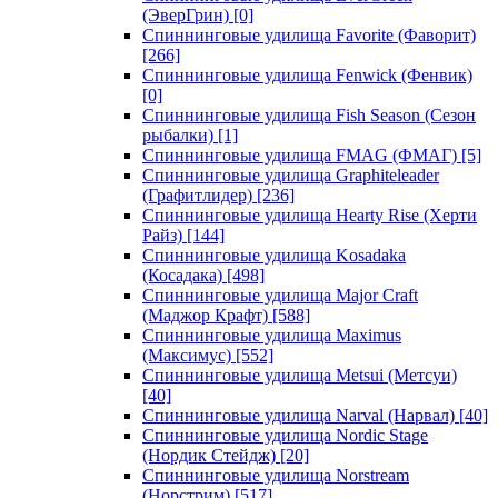
(ЭверГрин)
[0]
Спиннинговые удилища Favorite (Фаворит)
[266]
Спиннинговые удилища Fenwick (Фенвик)
[0]
Спиннинговые удилища Fish Season (Сезон
рыбалки)
[1]
Спиннинговые удилища FMAG (ФМАГ)
[5]
Спиннинговые удилища Graphiteleader
(Графитлидер)
[236]
Спиннинговые удилища Hearty Rise (Херти
Райз)
[144]
Спиннинговые удилища Kosadaka
(Косадака)
[498]
Спиннинговые удилища Major Craft
(Маджор Крафт)
[588]
Спиннинговые удилища Maximus
(Максимус)
[552]
Спиннинговые удилища Metsui (Метсуи)
[40]
Спиннинговые удилища Narval (Нарвал)
[40]
Спиннинговые удилища Nordic Stage
(Нордик Стейдж)
[20]
Спиннинговые удилища Norstream
(Норстрим)
[517]