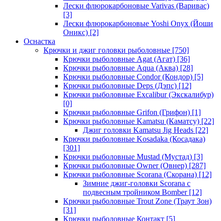
Лески флюрокарбоновые Varivas (Варивас)
[3]
Лески флюрокарбоновые Yoshi Onyx (Йоши
Оникс)
[2]
Оснастка
Крючки и джиг головки рыболовные
[750]
Крючки рыболовные Agat (Агат)
[36]
Крючки рыболовные Aqua (Аква)
[28]
Крючки рыболовные Condor (Кондор)
[5]
Крючки рыболовные Deps (Дэпс)
[12]
Крючки рыболовные Excalibur (Экскалибур)
[0]
Крючки рыболовные Grifon (Грифон)
[1]
Крючки рыболовные Kamatsu (Каматсу)
[22]
Джиг головки Kamatsu Jig Heads
[22]
Крючки рыболовные Kosadaka (Косадака)
[301]
Крючки рыболовные Mustad (Мустад)
[3]
Крючки рыболовные Owner (Овнер)
[287]
Крючки рыболовные Scorana (Скорана)
[12]
Зимние джиг-головки Scorana с
подвесным тройником Bomber
[12]
Крючки рыболовные Trout Zone (Траут Зон)
[31]
Крючки рыболовные Контакт
[5]