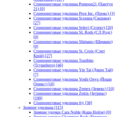
Спиннинговые удилища Pontoon21 (Пантун
21)
[0]
Спиннинговые удилища Prox Inc. (Прокс)
[3]
Спиннинговые удилища Scorana (Скорана)
[27]
Спиннинговые удилища Select (Селект)
[20]
Спиннинговые удилища SL Rods (СЛ Родс)
[0]
Спиннинговые удилища Shimano (Шимано)
[0]
Спиннинговые удилища St. Croix (Сэнт
Крой)
[27]
Спиннинговые удилища Tsuribito
(Тсурибито)
[46]
Спиннинговые удилища Yin Tai (Джин Тай)
[7]
Спиннинговые удилища Yoshi Onyx (Йоши
Оникс)
[16]
Спиннинговые удилища Zemex (Земекс)
[10]
Спиннинговые удилища Zetrix (Зетрикс)
[199]
Спиннинговые удилища б/у
[38]
Зимние удилища
[115]
Зимние удочки Cara Noble (Кара Нобле)
[0]
Зимние удочки Champion Rods (Чемпион