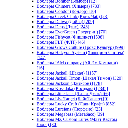
Воблеры Bomber (Бомбер)
[12]
Воблеры Chimera (Химера)
[733]
Воблеры Condor (Кондор)
[16]
Воблеры Creek Chub (Крик Чаб)
[23]
Воблеры Daiwa (Дайва)
[209]
Воблеры Deps (Дэпс)
[245]
Воблеры EverGreen (Эвергрин)
[70]
Воблеры Fishycat (Фишикет)
[508]
Воблеры FLT (ФЛТ)
[46]
Воблеры Grows Culture (Гровс Культур)
[999]
Воблеры Halcyon System (Хальцион Систем)
[147]
Воблеры IAM company (Ай Эм Компани)
[16]
Воблеры Jackall (Шакал)
[1157]
Воблеры Jackall Timon (Шакал Тимон)
[320]
Воблеры Jackson (Джэксон)
[178]
Воблеры Kosadaka (Косадака)
[2345]
Воблеры Little Jack (Литтл Джэк)
[66]
Воблеры LiveTarget (ЛайвТаргет)
[0]
Воблеры Lucky Craft (Лаки Крафт)
[852]
Воблеры Lurefans (Люрфанс)
[23]
Воблеры Megabass (Мегабасс)
[39]
Воблеры MZ Custom Lures (МЗэт Кастом
Люрс)
[30]