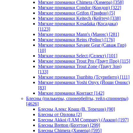
Мягкие приманки Chimera (Химера)
[358]
Мягкие приманки Condor (Кондор)
[322]
Мягкие приманки Grifon (Грифон)
[5]
Мягкие приманки Keitech (Кейтеч)
[338]
Мягкие приманки Kosadaka (Косадака)
[1123]
Мягкие приманки Mann's (Маннс)
[281]
Мягкие приманки Reins (Рейнс)
[176]
Мягкие приманки Savage Gear (Саваж Гир)
[10]
Мягкие приманки Select (Селект)
[101]
Мягкие приманки Trout Pro (Траут Про)
[115]
Мягкие приманки Trout Zone (Траут Зон)
[133]
Мягкие приманки Tsuribito (Тсурибито)
[111]
Мягкие приманки Yoshi Onyx (Йоши Оникс)
[83]
Мягкие приманки Контакт
[142]
Блесны (пилькеры, спинербейты, тейл-спиннеры)
[4626]
Блесны Алекс Краш (В. Терехин)
[90]
Блесны от Орлова
[2]
Блесны Akkoi (I AM Company) (Аккои)
[197]
Блесны Bretton (Брэттон)
[299]
Блесны Chimera (Химера)
[595]