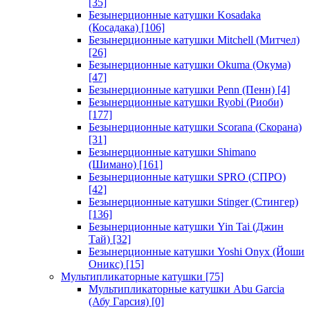
[35]
Безынерционные катушки Kosadaka
(Косадака)
[106]
Безынерционные катушки Mitchell (Митчел)
[26]
Безынерционные катушки Okuma (Окума)
[47]
Безынерционные катушки Penn (Пенн)
[4]
Безынерционные катушки Ryobi (Риоби)
[177]
Безынерционные катушки Scorana (Скорана)
[31]
Безынерционные катушки Shimano
(Шимано)
[161]
Безынерционные катушки SPRO (СПРО)
[42]
Безынерционные катушки Stinger (Стингер)
[136]
Безынерционные катушки Yin Tai (Джин
Тай)
[32]
Безынерционные катушки Yoshi Onyx (Йоши
Оникс)
[15]
Мультипликаторные катушки
[75]
Мультипликаторные катушки Abu Garcia
(Абу Гарсия)
[0]