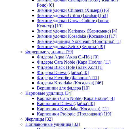
Родс)
[6]
Зимние удочки Chimera (Химера)
[6]
Зимние удочки Grifon (Грифон)
[53]
Зимние удочки Grows Culture (Гровс
Культур)
[19]
Зимние удочки Karismax (Карисмакс)
[4]
Зимние удочки Kosadaka (Косадака)
[17]
Зимние удилища Norstream (Норстрим)
[1]
Зимние удочки Zetrix (Зетрикс)
[9]
Фидерные удилища
[79]
Фидеры Aqua (Аква С.-Пб.)
[0]
Фидеры Cara Noble (Кара Нобле)
[11]
Фидеры Black Hole (Блэк Хол)
[1]
Фидеры Daiwa (Дайва)
[0]
Фидеры Favorite (Фаворит)
[11]
Фидеры Kosadaka (Косадака)
[46]
Вершинки для фидера
[10]
Карповые удилища
[34]
Карповики Cara Noble (Кара Нобле)
[4]
Карповики Daiwa (Дайва)
[0]
Карповики Kosadaka (Косадака)
[11]
Карповики Prologic (Пролоджик)
[19]
Жерлицы
[32]
Поплавочные удилища
[32]