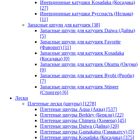
Инерционные катушки Kosadaka (Косадака)
[27]
Инерционные катушки Русснасть (Нельма)
[11]
Запасные шпули для катушек
[38]
Запасные шпули для катушек Daiwa (Дайва)
[5]
Запасные шпули для катушек Favorite
(Фаворит)
[11]
Запасные шпули для катушек Kosadaka
(Косадака)
[0]
Запасные шпули для катушек Okuma (Окума)
[9]
Запасные шпули для катушек Ryobi (Риоби)
[7]
Запасные шпули для катушек Stinger
(Стингер)
[6]
Лески
Плетеные лески (шнуры)
[1278]
Плетеные шнуры Aqua (Аква)
[537]
Плетеные шнуры Berkley (Беркли)
[22]
Плетеные шнуры Chimera (Химера)
[45]
Плетеные шнуры Daiwa (Дайва)
[20]
Плетеные шнуры Gamakatsu (Гамакатсу)
[5]
Плетеные шнуры Kosadaka (Косадака)
[375]