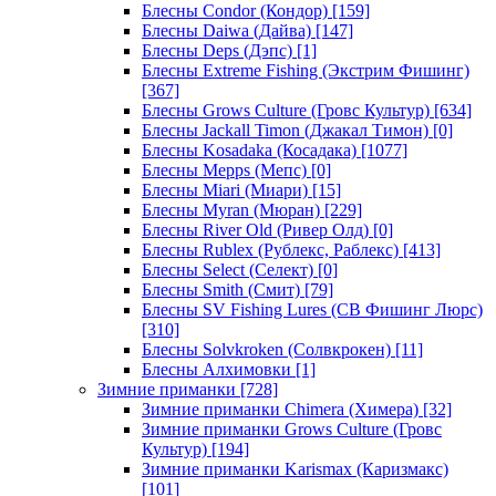
Блесны Condor (Кондор)
[159]
Блесны Daiwa (Дайва)
[147]
Блесны Deps (Дэпс)
[1]
Блесны Extreme Fishing (Экстрим Фишинг)
[367]
Блесны Grows Culture (Гровс Культур)
[634]
Блесны Jackall Timon (Джакал Тимон)
[0]
Блесны Kosadaka (Косадака)
[1077]
Блесны Mepps (Мепс)
[0]
Блесны Miari (Миари)
[15]
Блесны Myran (Мюран)
[229]
Блесны River Old (Ривер Олд)
[0]
Блесны Rublex (Рублекс, Раблекс)
[413]
Блесны Select (Селект)
[0]
Блесны Smith (Смит)
[79]
Блесны SV Fishing Lures (СВ Фишинг Люрс)
[310]
Блесны Solvkroken (Солвкрокен)
[11]
Блесны Алхимовки
[1]
Зимние приманки
[728]
Зимние приманки Chimera (Химера)
[32]
Зимние приманки Grows Culture (Гровс
Культур)
[194]
Зимние приманки Karismax (Каризмакс)
[101]