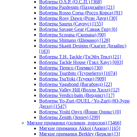
Воблеры O.S.P. (О.С.П.)
[368]
Воблеры Pazdesign (Паздизайн)
[21]
Воблеры Rosso Corsa (Россо Корса)
[91]
Воблеры Rosy Dawn (Рози Даун)
[30]
Воблеры Saurus (Саурус)
[155]
Воблеры Savage Gear (Саваж Гир)
[6]
Воблеры Scorana (Скорана)
[90]
Воблеры Shimano (Шимано)
[128]
Воблеры Skagit Designs (Скагит Дизайнс)
[183]
Воблеры T.H. Tackle (ТиЭйч Текл)
[21]
Воблеры Tackle House (Тэкл Хаус)
[693]
Воблеры Tiemco (Тиемко)
[30]
Воблеры Tsuribito (Тсурибито)
[1074]
Воблеры TsuYoki (Тсуеки)
[909]
Воблеры Vagabond (Вагабонд)
[22]
Воблеры Valley Hill (Волли Хилл)
[12]
Воблеры Verdict-baits (Вердикт)
[17]
Воблеры Yo-Zuri (DUEL / Yo-Zuri) (Ю-Зури
Дюэл)
[1547]
Воблеры Yoshi Onyx (Йоши Оникс)
[0]
Воблеры Zenith (Зенич)
[299]
Мягкие приманки (силикон, поролон)
[3466]
Мягкие приманки Akkoi (Аккои)
[165]
Мягкие приманки Berkley (Беркли)
[3]