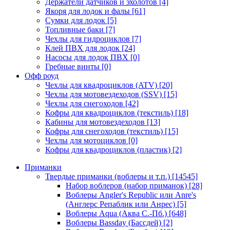
Держатели датчиков и эхолотов
[4]
Якоря для лодок и фалы
[61]
Сумки для лодок
[5]
Топливные баки
[7]
Чехлы для гидроциклов
[7]
Клей ПВХ для лодок
[24]
Насосы для лодок ПВХ
[0]
Гребные винты
[0]
Офф роуд
Чехлы для квадроциклов (ATV)
[20]
Чехлы для мотовездеходов (SSV)
[15]
Чехлы для снегоходов
[42]
Кофры для квадроциклов (текстиль)
[18]
Кабины для мотовездеходов
[13]
Кофры для снегоходов (текстиль)
[15]
Чехлы для мотоциклов
[0]
Кофры для квадроциклов (пластик)
[2]
Приманки
Твердые приманки (воблеры и т.п.)
[14545]
Набор воблеров (набор приманок)
[28]
Воблеры Angler's Republic или Anre's
(Англерс Репаблик или Анрес)
[5]
Воблеры Aqua (Аква С.-Пб.)
[648]
Воблеры Bassday (Бассдей)
[2]