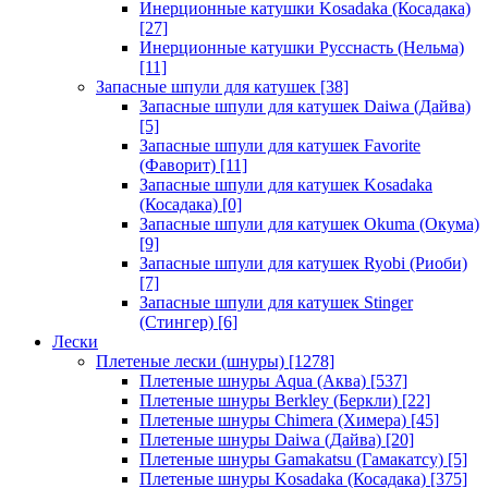
Инерционные катушки Kosadaka (Косадака)
[27]
Инерционные катушки Русснасть (Нельма)
[11]
Запасные шпули для катушек
[38]
Запасные шпули для катушек Daiwa (Дайва)
[5]
Запасные шпули для катушек Favorite
(Фаворит)
[11]
Запасные шпули для катушек Kosadaka
(Косадака)
[0]
Запасные шпули для катушек Okuma (Окума)
[9]
Запасные шпули для катушек Ryobi (Риоби)
[7]
Запасные шпули для катушек Stinger
(Стингер)
[6]
Лески
Плетеные лески (шнуры)
[1278]
Плетеные шнуры Aqua (Аква)
[537]
Плетеные шнуры Berkley (Беркли)
[22]
Плетеные шнуры Chimera (Химера)
[45]
Плетеные шнуры Daiwa (Дайва)
[20]
Плетеные шнуры Gamakatsu (Гамакатсу)
[5]
Плетеные шнуры Kosadaka (Косадака)
[375]