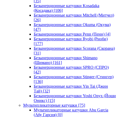
[35]
Безынерционные катушки Kosadaka
(Косадака)
[106]
Безынерционные катушки Mitchell (Митчел)
[26]
Безынерционные катушки Okuma (Окума)
[47]
Безынерционные катушки Penn (Пенн)
[4]
Безынерционные катушки Ryobi (Риоби)
[177]
Безынерционные катушки Scorana (Скорана)
[31]
Безынерционные катушки Shimano
(Шимано)
[161]
Безынерционные катушки SPRO (СПРО)
[42]
Безынерционные катушки Stinger (Стингер)
[136]
Безынерционные катушки Yin Tai (Джин
Тай)
[32]
Безынерционные катушки Yoshi Onyx (Йоши
Оникс)
[15]
Мультипликаторные катушки
[75]
Мультипликаторные катушки Abu Garcia
(Абу Гарсия)
[0]