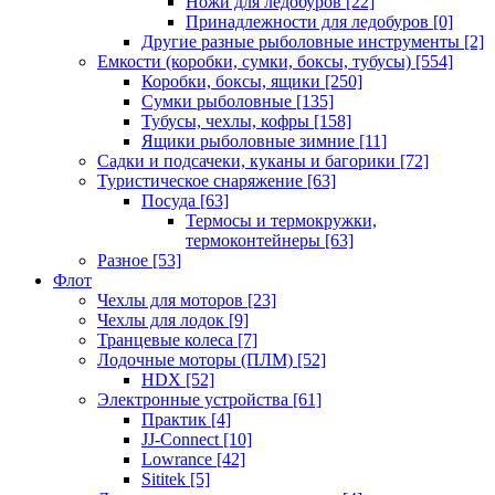
Ножи для ледобуров
[22]
Принадлежности для ледобуров
[0]
Другие разные рыболовные инструменты
[2]
Емкости (коробки, сумки, боксы, тубусы)
[554]
Коробки, боксы, ящики
[250]
Сумки рыболовные
[135]
Тубусы, чехлы, кофры
[158]
Ящики рыболовные зимние
[11]
Садки и подсачеки, куканы и багорики
[72]
Туристическое снаряжение
[63]
Посуда
[63]
Термосы и термокружки,
термоконтейнеры
[63]
Разное
[53]
Флот
Чехлы для моторов
[23]
Чехлы для лодок
[9]
Транцевые колеса
[7]
Лодочные моторы (ПЛМ)
[52]
HDX
[52]
Электронные устройства
[61]
Практик
[4]
JJ-Connect
[10]
Lowrance
[42]
Sititek
[5]