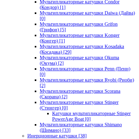
Мультипликаторные катушки Condor
(Кондор)
[1]
Мультипликаторные катушки Daiwa (Дайва)
[0]
Мультипликаторные катушки Grifon
(Грифон)
[5]
Мультипликаторные катушки Konger
(Конгер)
[1]
Мультипликаторные катушки Kosadaka
(Косадака)
[29]
Мультипликаторные катушки Okuma
(Окума)
[2]
Мультипликаторные катушки Penn (Пенн)
[0]
Мультипликаторные катушки Ryobi (Риоби)
[2]
Мультипликаторные катушки Scorana
(Скорана)
[2]
Мультипликаторные катушки Stinger
(Стингер)
[0]
Катушки мультипликаторные Stinger
PowerAge Boat
[0]
Мультипликаторные катушки Shimano
(Шимано)
[33]
Инерционные катушки
[38]