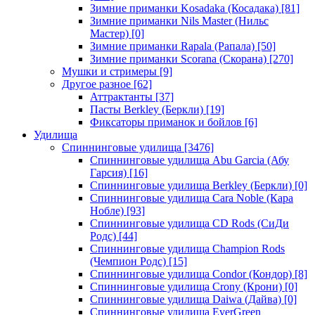
Зимние приманки Kosadaka (Косадака)
[81]
Зимние приманки Nils Master (Нильс
Мастер)
[0]
Зимние приманки Rapala (Рапала)
[50]
Зимние приманки Scorana (Скорана)
[270]
Мушки и стримеры
[9]
Другое разное
[62]
Аттрактанты
[37]
Пасты Berkley (Беркли)
[19]
Фиксаторы приманок и бойлов
[6]
Удилища
Спиннинговые удилища
[3476]
Спиннинговые удилища Abu Garcia (Абу
Гарсия)
[16]
Спиннинговые удилища Berkley (Беркли)
[0]
Спиннинговые удилища Cara Noble (Кара
Нобле)
[93]
Спиннинговые удилища CD Rods (СиДи
Родс)
[44]
Спиннинговые удилища Champion Rods
(Чемпион Родс)
[15]
Спиннинговые удилища Condor (Кондор)
[8]
Спиннинговые удилища Crony (Крони)
[0]
Спиннинговые удилища Daiwa (Дайва)
[0]
Спиннинговые удилища EverGreen