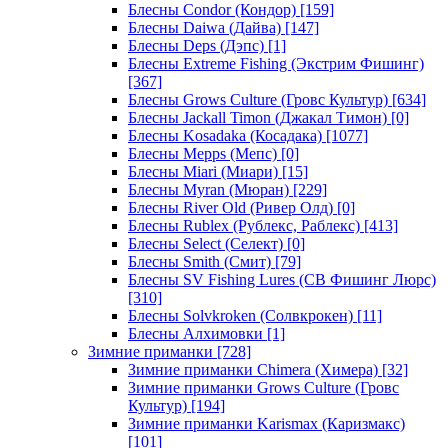
Блесны Condor (Кондор)
[159]
Блесны Daiwa (Дайва)
[147]
Блесны Deps (Дэпс)
[1]
Блесны Extreme Fishing (Экстрим Фишинг)
[367]
Блесны Grows Culture (Гровс Культур)
[634]
Блесны Jackall Timon (Джакал Тимон)
[0]
Блесны Kosadaka (Косадака)
[1077]
Блесны Mepps (Мепс)
[0]
Блесны Miari (Миари)
[15]
Блесны Myran (Мюран)
[229]
Блесны River Old (Ривер Олд)
[0]
Блесны Rublex (Рублекс, Раблекс)
[413]
Блесны Select (Селект)
[0]
Блесны Smith (Смит)
[79]
Блесны SV Fishing Lures (СВ Фишинг Люрс)
[310]
Блесны Solvkroken (Солвкрокен)
[11]
Блесны Алхимовки
[1]
Зимние приманки
[728]
Зимние приманки Chimera (Химера)
[32]
Зимние приманки Grows Culture (Гровс
Культур)
[194]
Зимние приманки Karismax (Каризмакс)
[101]