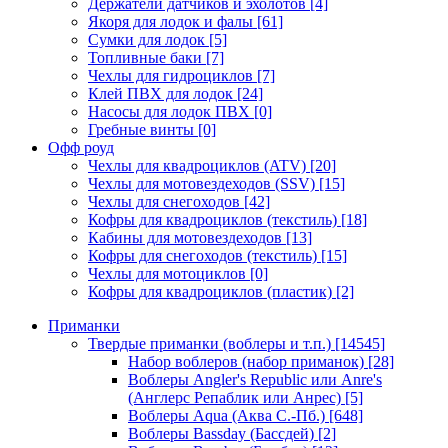
Держатели датчиков и эхолотов
[4]
Якоря для лодок и фалы
[61]
Сумки для лодок
[5]
Топливные баки
[7]
Чехлы для гидроциклов
[7]
Клей ПВХ для лодок
[24]
Насосы для лодок ПВХ
[0]
Гребные винты
[0]
Офф роуд
Чехлы для квадроциклов (ATV)
[20]
Чехлы для мотовездеходов (SSV)
[15]
Чехлы для снегоходов
[42]
Кофры для квадроциклов (текстиль)
[18]
Кабины для мотовездеходов
[13]
Кофры для снегоходов (текстиль)
[15]
Чехлы для мотоциклов
[0]
Кофры для квадроциклов (пластик)
[2]
Приманки
Твердые приманки (воблеры и т.п.)
[14545]
Набор воблеров (набор приманок)
[28]
Воблеры Angler's Republic или Anre's
(Англерс Репаблик или Анрес)
[5]
Воблеры Aqua (Аква С.-Пб.)
[648]
Воблеры Bassday (Бассдей)
[2]