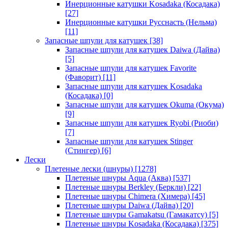
Инерционные катушки Kosadaka (Косадака)
[27]
Инерционные катушки Русснасть (Нельма)
[11]
Запасные шпули для катушек
[38]
Запасные шпули для катушек Daiwa (Дайва)
[5]
Запасные шпули для катушек Favorite
(Фаворит)
[11]
Запасные шпули для катушек Kosadaka
(Косадака)
[0]
Запасные шпули для катушек Okuma (Окума)
[9]
Запасные шпули для катушек Ryobi (Риоби)
[7]
Запасные шпули для катушек Stinger
(Стингер)
[6]
Лески
Плетеные лески (шнуры)
[1278]
Плетеные шнуры Aqua (Аква)
[537]
Плетеные шнуры Berkley (Беркли)
[22]
Плетеные шнуры Chimera (Химера)
[45]
Плетеные шнуры Daiwa (Дайва)
[20]
Плетеные шнуры Gamakatsu (Гамакатсу)
[5]
Плетеные шнуры Kosadaka (Косадака)
[375]