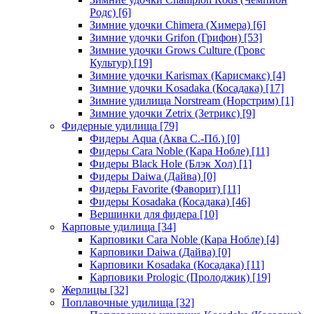
Родс)
[6]
Зимние удочки Chimera (Химера)
[6]
Зимние удочки Grifon (Грифон)
[53]
Зимние удочки Grows Culture (Гровс
Культур)
[19]
Зимние удочки Karismax (Карисмакс)
[4]
Зимние удочки Kosadaka (Косадака)
[17]
Зимние удилища Norstream (Норстрим)
[1]
Зимние удочки Zetrix (Зетрикс)
[9]
Фидерные удилища
[79]
Фидеры Aqua (Аква С.-Пб.)
[0]
Фидеры Cara Noble (Кара Нобле)
[11]
Фидеры Black Hole (Блэк Хол)
[1]
Фидеры Daiwa (Дайва)
[0]
Фидеры Favorite (Фаворит)
[11]
Фидеры Kosadaka (Косадака)
[46]
Вершинки для фидера
[10]
Карповые удилища
[34]
Карповики Cara Noble (Кара Нобле)
[4]
Карповики Daiwa (Дайва)
[0]
Карповики Kosadaka (Косадака)
[11]
Карповики Prologic (Пролоджик)
[19]
Жерлицы
[32]
Поплавочные удилища
[32]