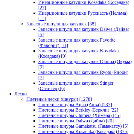
Инерционные катушки Kosadaka (Косадака)
[27]
Инерционные катушки Русснасть (Нельма)
[11]
Запасные шпули для катушек
[38]
Запасные шпули для катушек Daiwa (Дайва)
[5]
Запасные шпули для катушек Favorite
(Фаворит)
[11]
Запасные шпули для катушек Kosadaka
(Косадака)
[0]
Запасные шпули для катушек Okuma (Окума)
[9]
Запасные шпули для катушек Ryobi (Риоби)
[7]
Запасные шпули для катушек Stinger
(Стингер)
[6]
Лески
Плетеные лески (шнуры)
[1278]
Плетеные шнуры Aqua (Аква)
[537]
Плетеные шнуры Berkley (Беркли)
[22]
Плетеные шнуры Chimera (Химера)
[45]
Плетеные шнуры Daiwa (Дайва)
[20]
Плетеные шнуры Gamakatsu (Гамакатсу)
[5]
Плетеные шнуры Kosadaka (Косадака)
[375]