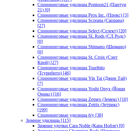
Спиннинговые удилища Pontoon21 (Пантун
21)
[0]
Спиннинговые удилища Prox Inc. (Прокс)
[3]
Спиннинговые удилища Scorana (Скорана)
[27]
Спиннинговые удилища Select (Селект)
[20]
Спиннинговые удилища SL Rods (СЛ Родс)
[0]
Спиннинговые удилища Shimano (Шимано)
[0]
Спиннинговые удилища St. Croix (Сэнт
Крой)
[27]
Спиннинговые удилища Tsuribito
(Тсурибито)
[46]
Спиннинговые удилища Yin Tai (Джин Тай)
[7]
Спиннинговые удилища Yoshi Onyx (Йоши
Оникс)
[16]
Спиннинговые удилища Zemex (Земекс)
[10]
Спиннинговые удилища Zetrix (Зетрикс)
[199]
Спиннинговые удилища б/у
[38]
Зимние удилища
[115]
Зимние удочки Cara Noble (Кара Нобле)
[0]
Зимние удочки Champion Rods (Чемпион