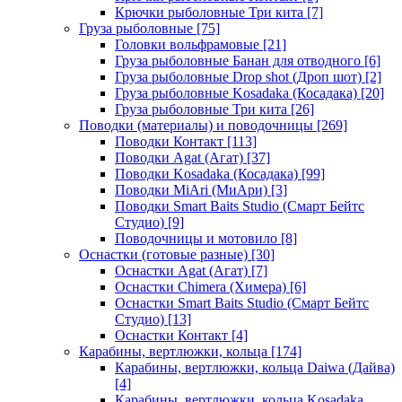
Крючки рыболовные Три кита
[7]
Груза рыболовные
[75]
Головки вольфрамовые
[21]
Груза рыболовные Банан для отводного
[6]
Груза рыболовные Drop shot (Дроп шот)
[2]
Груза рыболовные Kosadaka (Косадака)
[20]
Груза рыболовные Три кита
[26]
Поводки (материалы) и поводочницы
[269]
Поводки Контакт
[113]
Поводки Agat (Агат)
[37]
Поводки Kosadaka (Косадака)
[99]
Поводки MiAri (МиАри)
[3]
Поводки Smart Baits Studio (Смарт Бейтс
Студио)
[9]
Поводочницы и мотовило
[8]
Оснастки (готовые разные)
[30]
Оснастки Agat (Агат)
[7]
Оснастки Chimera (Химера)
[6]
Оснастки Smart Baits Studio (Смарт Бейтс
Студио)
[13]
Оснастки Контакт
[4]
Карабины, вертлюжки, кольца
[174]
Карабины, вертлюжки, кольца Daiwa (Дайва)
[4]
Карабины, вертлюжки, кольца Kosadaka