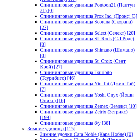
Спиннинговые удилища Pontoon21 (Пантун
21)
[0]
Спиннинговые удилища Prox Inc. (Прокс)
[3]
Спиннинговые удилища Scorana (Скорана)
[27]
Спиннинговые удилища Select (Селект)
[20]
Спиннинговые удилища SL Rods (СЛ Родс)
[0]
Спиннинговые удилища Shimano (Шимано)
[0]
Спиннинговые удилища St. Croix (Сэнт
Крой)
[27]
Спиннинговые удилища Tsuribito
(Тсурибито)
[46]
Спиннинговые удилища Yin Tai (Джин Тай)
[7]
Спиннинговые удилища Yoshi Onyx (Йоши
Оникс)
[16]
Спиннинговые удилища Zemex (Земекс)
[10]
Спиннинговые удилища Zetrix (Зетрикс)
[199]
Спиннинговые удилища б/у
[38]
Зимние удилища
[115]
Зимние удочки Cara Noble (Кара Нобле)
[0]
Зимние удочки Champion Rods (Чемпион