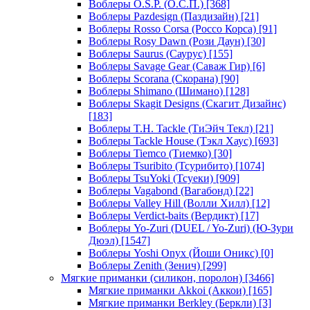
Воблеры O.S.P. (О.С.П.)
[368]
Воблеры Pazdesign (Паздизайн)
[21]
Воблеры Rosso Corsa (Россо Корса)
[91]
Воблеры Rosy Dawn (Рози Даун)
[30]
Воблеры Saurus (Саурус)
[155]
Воблеры Savage Gear (Саваж Гир)
[6]
Воблеры Scorana (Скорана)
[90]
Воблеры Shimano (Шимано)
[128]
Воблеры Skagit Designs (Скагит Дизайнс)
[183]
Воблеры T.H. Tackle (ТиЭйч Текл)
[21]
Воблеры Tackle House (Тэкл Хаус)
[693]
Воблеры Tiemco (Тиемко)
[30]
Воблеры Tsuribito (Тсурибито)
[1074]
Воблеры TsuYoki (Тсуеки)
[909]
Воблеры Vagabond (Вагабонд)
[22]
Воблеры Valley Hill (Волли Хилл)
[12]
Воблеры Verdict-baits (Вердикт)
[17]
Воблеры Yo-Zuri (DUEL / Yo-Zuri) (Ю-Зури
Дюэл)
[1547]
Воблеры Yoshi Onyx (Йоши Оникс)
[0]
Воблеры Zenith (Зенич)
[299]
Мягкие приманки (силикон, поролон)
[3466]
Мягкие приманки Akkoi (Аккои)
[165]
Мягкие приманки Berkley (Беркли)
[3]