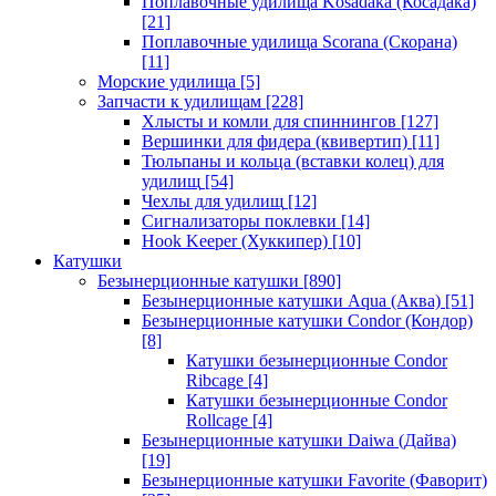
Поплавочные удилища Kosadaka (Косадака)
[21]
Поплавочные удилища Scorana (Скорана)
[11]
Морские удилища
[5]
Запчасти к удилищам
[228]
Хлысты и комли для спиннингов
[127]
Вершинки для фидера (квивертип)
[11]
Тюльпаны и кольца (вставки колец) для
удилищ
[54]
Чехлы для удилищ
[12]
Сигнализаторы поклевки
[14]
Hook Keeper (Хуккипер)
[10]
Катушки
Безынерционные катушки
[890]
Безынерционные катушки Aqua (Аква)
[51]
Безынерционные катушки Condor (Кондор)
[8]
Катушки безынерционные Condor
Ribcage
[4]
Катушки безынерционные Condor
Rollcage
[4]
Безынерционные катушки Daiwa (Дайва)
[19]
Безынерционные катушки Favorite (Фаворит)