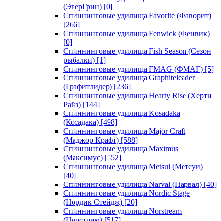
(ЭверГрин)
[0]
Спиннинговые удилища Favorite (Фаворит)
[266]
Спиннинговые удилища Fenwick (Фенвик)
[0]
Спиннинговые удилища Fish Season (Сезон
рыбалки)
[1]
Спиннинговые удилища FMAG (ФМАГ)
[5]
Спиннинговые удилища Graphiteleader
(Графитлидер)
[236]
Спиннинговые удилища Hearty Rise (Херти
Райз)
[144]
Спиннинговые удилища Kosadaka
(Косадака)
[498]
Спиннинговые удилища Major Craft
(Маджор Крафт)
[588]
Спиннинговые удилища Maximus
(Максимус)
[552]
Спиннинговые удилища Metsui (Метсуи)
[40]
Спиннинговые удилища Narval (Нарвал)
[40]
Спиннинговые удилища Nordic Stage
(Нордик Стейдж)
[20]
Спиннинговые удилища Norstream
(Норстрим)
[517]