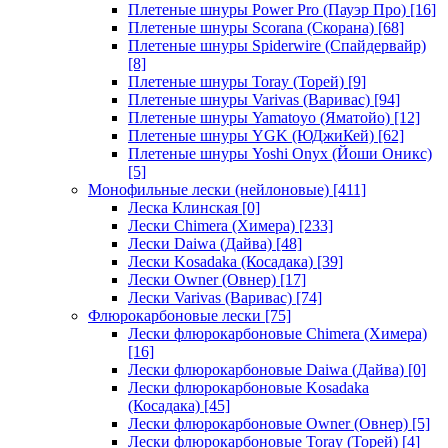
Плетеные шнуры Power Pro (Пауэр Про)
[16]
Плетеные шнуры Scorana (Скорана)
[68]
Плетеные шнуры Spiderwire (Спайдервайр)
[8]
Плетеные шнуры Toray (Торей)
[9]
Плетеные шнуры Varivas (Варивас)
[94]
Плетеные шнуры Yamatoyo (Яматойо)
[12]
Плетеные шнуры YGK (ЮДжиКей)
[62]
Плетеные шнуры Yoshi Onyx (Йоши Оникс)
[5]
Монофильные лески (нейлоновые)
[411]
Леска Клинская
[0]
Лески Chimera (Химера)
[233]
Лески Daiwa (Дайва)
[48]
Лески Kosadaka (Косадака)
[39]
Лески Owner (Овнер)
[17]
Лески Varivas (Варивас)
[74]
Флюрокарбоновые лески
[75]
Лески флюрокарбоновые Chimera (Химера)
[16]
Лески флюрокарбоновые Daiwa (Дайва)
[0]
Лески флюрокарбоновые Kosadaka
(Косадака)
[45]
Лески флюрокарбоновые Owner (Овнер)
[5]
Лески флюрокарбоновые Toray (Торей)
[4]