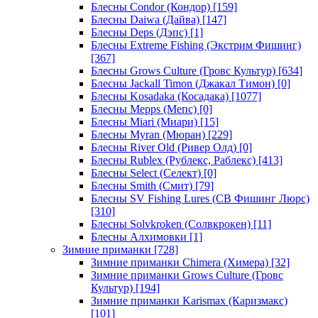
Блесны Condor (Кондор)
[159]
Блесны Daiwa (Дайва)
[147]
Блесны Deps (Дэпс)
[1]
Блесны Extreme Fishing (Экстрим Фишинг)
[367]
Блесны Grows Culture (Гровс Культур)
[634]
Блесны Jackall Timon (Джакал Тимон)
[0]
Блесны Kosadaka (Косадака)
[1077]
Блесны Mepps (Мепс)
[0]
Блесны Miari (Миари)
[15]
Блесны Myran (Мюран)
[229]
Блесны River Old (Ривер Олд)
[0]
Блесны Rublex (Рублекс, Раблекс)
[413]
Блесны Select (Селект)
[0]
Блесны Smith (Смит)
[79]
Блесны SV Fishing Lures (СВ Фишинг Люрс)
[310]
Блесны Solvkroken (Солвкрокен)
[11]
Блесны Алхимовки
[1]
Зимние приманки
[728]
Зимние приманки Chimera (Химера)
[32]
Зимние приманки Grows Culture (Гровс
Культур)
[194]
Зимние приманки Karismax (Каризмакс)
[101]