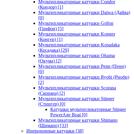
Мультипликаторные катушки Condor
(Кондор)
[1]
Мультипликаторные катушки Daiwa (Дайва)
[0]
Мультипликаторные катушки Grifon
(Грифон)
[5]
Мультипликаторные катушки Konger
(Конгер)
[1]
Мультипликаторные катушки Kosadaka
(Косадака)
[29]
Мультипликаторные катушки Okuma
(Окума)
[2]
Мультипликаторные катушки Penn (Пенн)
[0]
Мультипликаторные катушки Ryobi (Риоби)
[2]
Мультипликаторные катушки Scorana
(Скорана)
[2]
Мультипликаторные катушки Stinger
(Стингер)
[0]
Катушки мультипликаторные Stinger
PowerAge Boat
[0]
Мультипликаторные катушки Shimano
(Шимано)
[33]
Инерционные катушки
[38]