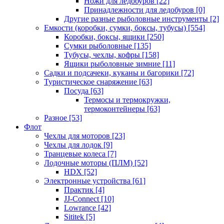
Ножи для ледобуров
[22]
Принадлежности для ледобуров
[0]
Другие разные рыболовные инструменты
[2]
Емкости (коробки, сумки, боксы, тубусы)
[554]
Коробки, боксы, ящики
[250]
Сумки рыболовные
[135]
Тубусы, чехлы, кофры
[158]
Ящики рыболовные зимние
[11]
Садки и подсачеки, куканы и багорики
[72]
Туристическое снаряжение
[63]
Посуда
[63]
Термосы и термокружки,
термоконтейнеры
[63]
Разное
[53]
Флот
Чехлы для моторов
[23]
Чехлы для лодок
[9]
Транцевые колеса
[7]
Лодочные моторы (ПЛМ)
[52]
HDX
[52]
Электронные устройства
[61]
Практик
[4]
JJ-Connect
[10]
Lowrance
[42]
Sititek
[5]