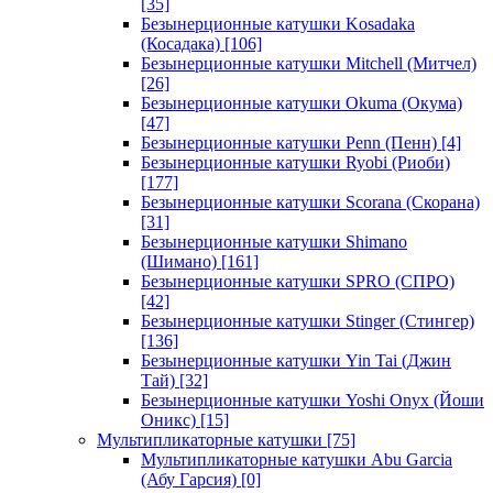
[35]
Безынерционные катушки Kosadaka
(Косадака)
[106]
Безынерционные катушки Mitchell (Митчел)
[26]
Безынерционные катушки Okuma (Окума)
[47]
Безынерционные катушки Penn (Пенн)
[4]
Безынерционные катушки Ryobi (Риоби)
[177]
Безынерционные катушки Scorana (Скорана)
[31]
Безынерционные катушки Shimano
(Шимано)
[161]
Безынерционные катушки SPRO (СПРО)
[42]
Безынерционные катушки Stinger (Стингер)
[136]
Безынерционные катушки Yin Tai (Джин
Тай)
[32]
Безынерционные катушки Yoshi Onyx (Йоши
Оникс)
[15]
Мультипликаторные катушки
[75]
Мультипликаторные катушки Abu Garcia
(Абу Гарсия)
[0]