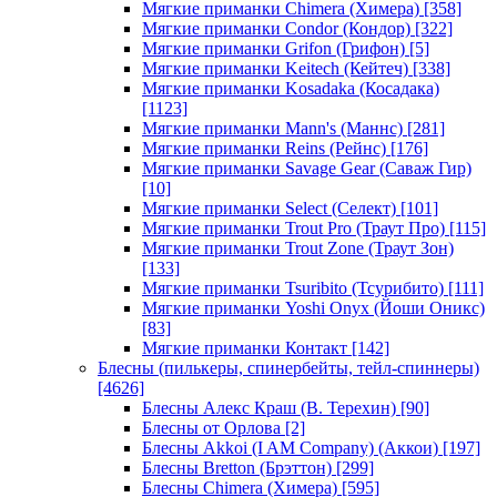
Мягкие приманки Chimera (Химера)
[358]
Мягкие приманки Condor (Кондор)
[322]
Мягкие приманки Grifon (Грифон)
[5]
Мягкие приманки Keitech (Кейтеч)
[338]
Мягкие приманки Kosadaka (Косадака)
[1123]
Мягкие приманки Mann's (Маннс)
[281]
Мягкие приманки Reins (Рейнс)
[176]
Мягкие приманки Savage Gear (Саваж Гир)
[10]
Мягкие приманки Select (Селект)
[101]
Мягкие приманки Trout Pro (Траут Про)
[115]
Мягкие приманки Trout Zone (Траут Зон)
[133]
Мягкие приманки Tsuribito (Тсурибито)
[111]
Мягкие приманки Yoshi Onyx (Йоши Оникс)
[83]
Мягкие приманки Контакт
[142]
Блесны (пилькеры, спинербейты, тейл-спиннеры)
[4626]
Блесны Алекс Краш (В. Терехин)
[90]
Блесны от Орлова
[2]
Блесны Akkoi (I AM Company) (Аккои)
[197]
Блесны Bretton (Брэттон)
[299]
Блесны Chimera (Химера)
[595]