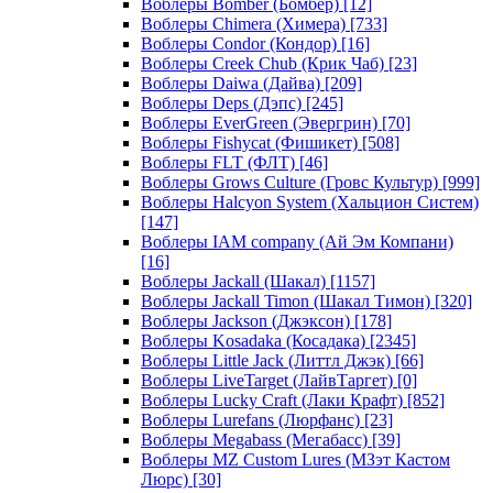
Воблеры Bomber (Бомбер)
[12]
Воблеры Chimera (Химера)
[733]
Воблеры Condor (Кондор)
[16]
Воблеры Creek Chub (Крик Чаб)
[23]
Воблеры Daiwa (Дайва)
[209]
Воблеры Deps (Дэпс)
[245]
Воблеры EverGreen (Эвергрин)
[70]
Воблеры Fishycat (Фишикет)
[508]
Воблеры FLT (ФЛТ)
[46]
Воблеры Grows Culture (Гровс Культур)
[999]
Воблеры Halcyon System (Хальцион Систем)
[147]
Воблеры IAM company (Ай Эм Компани)
[16]
Воблеры Jackall (Шакал)
[1157]
Воблеры Jackall Timon (Шакал Тимон)
[320]
Воблеры Jackson (Джэксон)
[178]
Воблеры Kosadaka (Косадака)
[2345]
Воблеры Little Jack (Литтл Джэк)
[66]
Воблеры LiveTarget (ЛайвТаргет)
[0]
Воблеры Lucky Craft (Лаки Крафт)
[852]
Воблеры Lurefans (Люрфанс)
[23]
Воблеры Megabass (Мегабасс)
[39]
Воблеры MZ Custom Lures (МЗэт Кастом
Люрс)
[30]