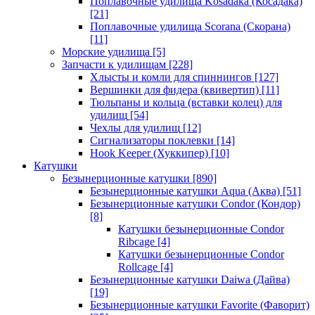
Поплавочные удилища Kosadaka (Косадака)
[21]
Поплавочные удилища Scorana (Скорана)
[11]
Морские удилища
[5]
Запчасти к удилищам
[228]
Хлысты и комли для спиннингов
[127]
Вершинки для фидера (квивертип)
[11]
Тюльпаны и кольца (вставки колец) для
удилищ
[54]
Чехлы для удилищ
[12]
Сигнализаторы поклевки
[14]
Hook Keeper (Хуккипер)
[10]
Катушки
Безынерционные катушки
[890]
Безынерционные катушки Aqua (Аква)
[51]
Безынерционные катушки Condor (Кондор)
[8]
Катушки безынерционные Condor
Ribcage
[4]
Катушки безынерционные Condor
Rollcage
[4]
Безынерционные катушки Daiwa (Дайва)
[19]
Безынерционные катушки Favorite (Фаворит)