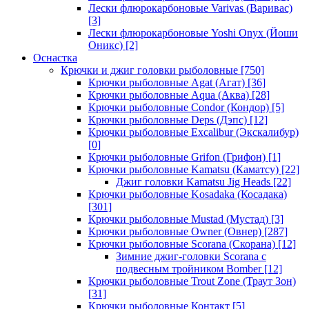
Лески флюрокарбоновые Varivas (Варивас)
[3]
Лески флюрокарбоновые Yoshi Onyx (Йоши
Оникс)
[2]
Оснастка
Крючки и джиг головки рыболовные
[750]
Крючки рыболовные Agat (Агат)
[36]
Крючки рыболовные Aqua (Аква)
[28]
Крючки рыболовные Condor (Кондор)
[5]
Крючки рыболовные Deps (Дэпс)
[12]
Крючки рыболовные Excalibur (Экскалибур)
[0]
Крючки рыболовные Grifon (Грифон)
[1]
Крючки рыболовные Kamatsu (Каматсу)
[22]
Джиг головки Kamatsu Jig Heads
[22]
Крючки рыболовные Kosadaka (Косадака)
[301]
Крючки рыболовные Mustad (Мустад)
[3]
Крючки рыболовные Owner (Овнер)
[287]
Крючки рыболовные Scorana (Скорана)
[12]
Зимние джиг-головки Scorana с
подвесным тройником Bomber
[12]
Крючки рыболовные Trout Zone (Траут Зон)
[31]
Крючки рыболовные Контакт
[5]