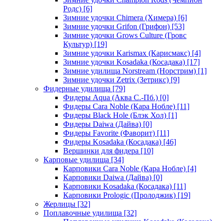
Родс)
[6]
Зимние удочки Chimera (Химера)
[6]
Зимние удочки Grifon (Грифон)
[53]
Зимние удочки Grows Culture (Гровс
Культур)
[19]
Зимние удочки Karismax (Карисмакс)
[4]
Зимние удочки Kosadaka (Косадака)
[17]
Зимние удилища Norstream (Норстрим)
[1]
Зимние удочки Zetrix (Зетрикс)
[9]
Фидерные удилища
[79]
Фидеры Aqua (Аква С.-Пб.)
[0]
Фидеры Cara Noble (Кара Нобле)
[11]
Фидеры Black Hole (Блэк Хол)
[1]
Фидеры Daiwa (Дайва)
[0]
Фидеры Favorite (Фаворит)
[11]
Фидеры Kosadaka (Косадака)
[46]
Вершинки для фидера
[10]
Карповые удилища
[34]
Карповики Cara Noble (Кара Нобле)
[4]
Карповики Daiwa (Дайва)
[0]
Карповики Kosadaka (Косадака)
[11]
Карповики Prologic (Пролоджик)
[19]
Жерлицы
[32]
Поплавочные удилища
[32]