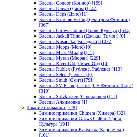
Блесны Condor (Кондор)
[159]
Блесны Daiwa (Дайва)
[147]
Блесны Deps (Дэпс)
[1]
Блесны Extreme Fishing (Экстрим Фишинг)
[367]
Блесны Grows Culture (Гровс Культур)
[634]
Блесны Jackall Timon (Джакал Тимон)
[0]
Блесны Kosadaka (Косадака)
[1077]
Блесны Mepps (Мепс)
[0]
Блесны Miari (Миари)
[15]
Блесны Myran (Мюран)
[229]
Блесны River Old (Ривер Олд)
[0]
Блесны Rublex (Рублекс, Раблекс)
[413]
Блесны Select (Селект)
[0]
Блесны Smith (Смит)
[79]
Блесны SV Fishing Lures (СВ Фишинг Люрс)
[310]
Блесны Solvkroken (Солвкрокен)
[11]
Блесны Алхимовки
[1]
Зимние приманки
[728]
Зимние приманки Chimera (Химера)
[32]
Зимние приманки Grows Culture (Гровс
Культур)
[194]
Зимние приманки Karismax (Каризмакс)
[101]