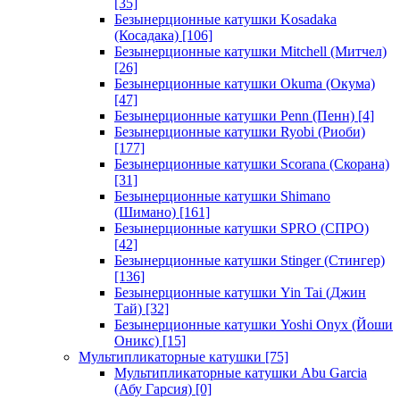
[35]
Безынерционные катушки Kosadaka
(Косадака)
[106]
Безынерционные катушки Mitchell (Митчел)
[26]
Безынерционные катушки Okuma (Окума)
[47]
Безынерционные катушки Penn (Пенн)
[4]
Безынерционные катушки Ryobi (Риоби)
[177]
Безынерционные катушки Scorana (Скорана)
[31]
Безынерционные катушки Shimano
(Шимано)
[161]
Безынерционные катушки SPRO (СПРО)
[42]
Безынерционные катушки Stinger (Стингер)
[136]
Безынерционные катушки Yin Tai (Джин
Тай)
[32]
Безынерционные катушки Yoshi Onyx (Йоши
Оникс)
[15]
Мультипликаторные катушки
[75]
Мультипликаторные катушки Abu Garcia
(Абу Гарсия)
[0]