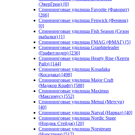
(ЭверГрин)
[0]
Спиннинговые удилища Favorite (Фаворит)
[266]
Спиннинговые удилища Fenwick (Фенвик)
[0]
Спиннинговые удилища Fish Season (Сезон
рыбалки)
[1]
Спиннинговые удилища FMAG (ФМАГ)
[5]
Спиннинговые удилища Graphiteleader
(Графитлидер)
[236]
Спиннинговые удилища Hearty Rise (Херти
Райз)
[144]
Спиннинговые удилища Kosadaka
(Косадака)
[498]
Спиннинговые удилища Major Craft
(Маджор Крафт)
[588]
Спиннинговые удилища Maximus
(Максимус)
[552]
Спиннинговые удилища Metsui (Метсуи)
[40]
Спиннинговые удилища Narval (Нарвал)
[40]
Спиннинговые удилища Nordic Stage
(Нордик Стейдж)
[20]
Спиннинговые удилища Norstream
(Норстрим)
[517]