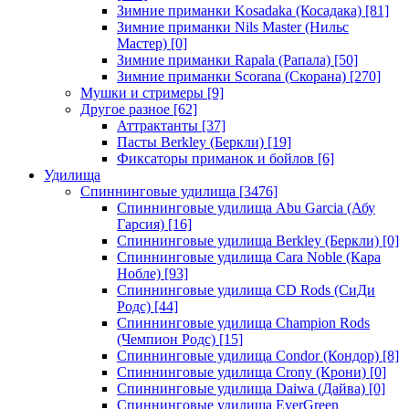
Зимние приманки Kosadaka (Косадака)
[81]
Зимние приманки Nils Master (Нильс
Мастер)
[0]
Зимние приманки Rapala (Рапала)
[50]
Зимние приманки Scorana (Скорана)
[270]
Мушки и стримеры
[9]
Другое разное
[62]
Аттрактанты
[37]
Пасты Berkley (Беркли)
[19]
Фиксаторы приманок и бойлов
[6]
Удилища
Спиннинговые удилища
[3476]
Спиннинговые удилища Abu Garcia (Абу
Гарсия)
[16]
Спиннинговые удилища Berkley (Беркли)
[0]
Спиннинговые удилища Cara Noble (Кара
Нобле)
[93]
Спиннинговые удилища CD Rods (СиДи
Родс)
[44]
Спиннинговые удилища Champion Rods
(Чемпион Родс)
[15]
Спиннинговые удилища Condor (Кондор)
[8]
Спиннинговые удилища Crony (Крони)
[0]
Спиннинговые удилища Daiwa (Дайва)
[0]
Спиннинговые удилища EverGreen