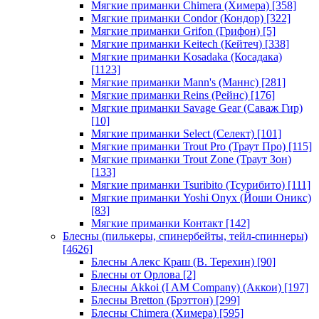
Мягкие приманки Chimera (Химера)
[358]
Мягкие приманки Condor (Кондор)
[322]
Мягкие приманки Grifon (Грифон)
[5]
Мягкие приманки Keitech (Кейтеч)
[338]
Мягкие приманки Kosadaka (Косадака)
[1123]
Мягкие приманки Mann's (Маннс)
[281]
Мягкие приманки Reins (Рейнс)
[176]
Мягкие приманки Savage Gear (Саваж Гир)
[10]
Мягкие приманки Select (Селект)
[101]
Мягкие приманки Trout Pro (Траут Про)
[115]
Мягкие приманки Trout Zone (Траут Зон)
[133]
Мягкие приманки Tsuribito (Тсурибито)
[111]
Мягкие приманки Yoshi Onyx (Йоши Оникс)
[83]
Мягкие приманки Контакт
[142]
Блесны (пилькеры, спинербейты, тейл-спиннеры)
[4626]
Блесны Алекс Краш (В. Терехин)
[90]
Блесны от Орлова
[2]
Блесны Akkoi (I AM Company) (Аккои)
[197]
Блесны Bretton (Брэттон)
[299]
Блесны Chimera (Химера)
[595]