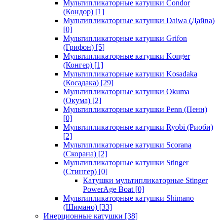
Мультипликаторные катушки Condor
(Кондор)
[1]
Мультипликаторные катушки Daiwa (Дайва)
[0]
Мультипликаторные катушки Grifon
(Грифон)
[5]
Мультипликаторные катушки Konger
(Конгер)
[1]
Мультипликаторные катушки Kosadaka
(Косадака)
[29]
Мультипликаторные катушки Okuma
(Окума)
[2]
Мультипликаторные катушки Penn (Пенн)
[0]
Мультипликаторные катушки Ryobi (Риоби)
[2]
Мультипликаторные катушки Scorana
(Скорана)
[2]
Мультипликаторные катушки Stinger
(Стингер)
[0]
Катушки мультипликаторные Stinger
PowerAge Boat
[0]
Мультипликаторные катушки Shimano
(Шимано)
[33]
Инерционные катушки
[38]