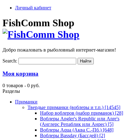
Личный кабинет
FishComm Shop
Добро пожаловать в рыболовный интернет-магазин!
Search:
Моя корзина
0 товаров -
0 руб.
Разделы
Приманки
Твердые приманки (воблеры и т.п.)
[14545]
Набор воблеров (набор приманок)
[28]
Воблеры Angler's Republic или Anre's
(Англерс Репаблик или Анрес)
[5]
Воблеры Aqua (Аква С.-Пб.)
[648]
Воблеры Bassday (Бассдей)
[2]