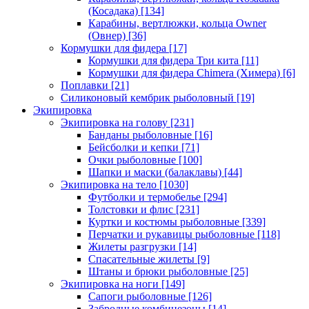
(Косадака)
[134]
Карабины, вертлюжки, кольца Owner
(Овнер)
[36]
Кормушки для фидера
[17]
Кормушки для фидера Три кита
[11]
Кормушки для фидера Chimera (Химера)
[6]
Поплавки
[21]
Силиконовый кембрик рыболовный
[19]
Экипировка
Экипировка на голову
[231]
Банданы рыболовные
[16]
Бейсболки и кепки
[71]
Очки рыболовные
[100]
Шапки и маски (балаклавы)
[44]
Экипировка на тело
[1030]
Футболки и термобелье
[294]
Толстовки и флис
[231]
Куртки и костюмы рыболовные
[339]
Перчатки и рукавицы рыболовные
[118]
Жилеты разгрузки
[14]
Спасательные жилеты
[9]
Штаны и брюки рыболовные
[25]
Экипировка на ноги
[149]
Сапоги рыболовные
[126]
Забродные комбинезоны
[14]