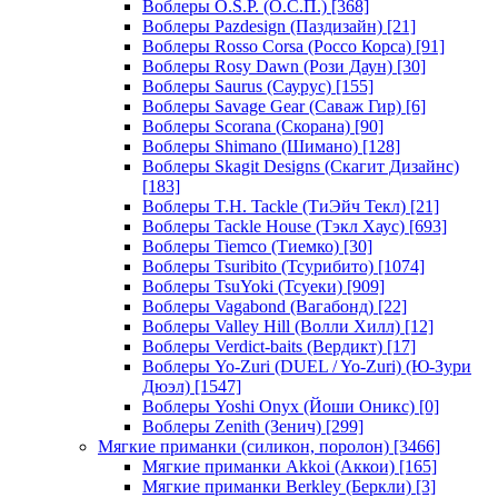
Воблеры O.S.P. (О.С.П.)
[368]
Воблеры Pazdesign (Паздизайн)
[21]
Воблеры Rosso Corsa (Россо Корса)
[91]
Воблеры Rosy Dawn (Рози Даун)
[30]
Воблеры Saurus (Саурус)
[155]
Воблеры Savage Gear (Саваж Гир)
[6]
Воблеры Scorana (Скорана)
[90]
Воблеры Shimano (Шимано)
[128]
Воблеры Skagit Designs (Скагит Дизайнс)
[183]
Воблеры T.H. Tackle (ТиЭйч Текл)
[21]
Воблеры Tackle House (Тэкл Хаус)
[693]
Воблеры Tiemco (Тиемко)
[30]
Воблеры Tsuribito (Тсурибито)
[1074]
Воблеры TsuYoki (Тсуеки)
[909]
Воблеры Vagabond (Вагабонд)
[22]
Воблеры Valley Hill (Волли Хилл)
[12]
Воблеры Verdict-baits (Вердикт)
[17]
Воблеры Yo-Zuri (DUEL / Yo-Zuri) (Ю-Зури
Дюэл)
[1547]
Воблеры Yoshi Onyx (Йоши Оникс)
[0]
Воблеры Zenith (Зенич)
[299]
Мягкие приманки (силикон, поролон)
[3466]
Мягкие приманки Akkoi (Аккои)
[165]
Мягкие приманки Berkley (Беркли)
[3]