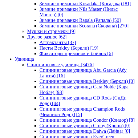
Зимние приманки Kosadaka (Косадака)
[81]
Зимние приманки Nils Master (Нильс
Мастер)
[0]
Зимние приманки Rapala (Рапала)
[50]
Зимние приманки Scorana (Скорана)
[270]
Мушки и стримеры
[9]
Другое разное
[62]
Аттрактанты
[37]
Пасты Berkley (Беркли)
[19]
Фиксаторы приманок и бойлов
[6]
Удилища
Спиннинговые удилища
[3476]
Спиннинговые удилища Abu Garcia (Абу
Гарсия)
[16]
Спиннинговые удилища Berkley (Беркли)
[0]
Спиннинговые удилища Cara Noble (Кара
Нобле)
[93]
Спиннинговые удилища CD Rods (СиДи
Родс)
[44]
Спиннинговые удилища Champion Rods
(Чемпион Родс)
[15]
Спиннинговые удилища Condor (Кондор)
[8]
Спиннинговые удилища Crony (Крони)
[0]
Спиннинговые удилища Daiwa (Дайва)
[0]
Спиннинговые удилища EverGreen