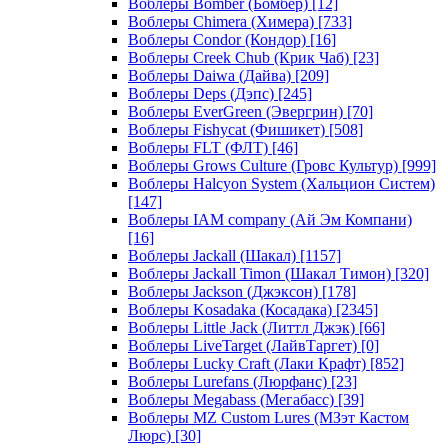
Воблеры Bomber (Бомбер)
[12]
Воблеры Chimera (Химера)
[733]
Воблеры Condor (Кондор)
[16]
Воблеры Creek Chub (Крик Чаб)
[23]
Воблеры Daiwa (Дайва)
[209]
Воблеры Deps (Дэпс)
[245]
Воблеры EverGreen (Эвергрин)
[70]
Воблеры Fishycat (Фишикет)
[508]
Воблеры FLT (ФЛТ)
[46]
Воблеры Grows Culture (Гровс Культур)
[999]
Воблеры Halcyon System (Хальцион Систем)
[147]
Воблеры IAM company (Ай Эм Компани)
[16]
Воблеры Jackall (Шакал)
[1157]
Воблеры Jackall Timon (Шакал Тимон)
[320]
Воблеры Jackson (Джэксон)
[178]
Воблеры Kosadaka (Косадака)
[2345]
Воблеры Little Jack (Литтл Джэк)
[66]
Воблеры LiveTarget (ЛайвТаргет)
[0]
Воблеры Lucky Craft (Лаки Крафт)
[852]
Воблеры Lurefans (Люрфанс)
[23]
Воблеры Megabass (Мегабасс)
[39]
Воблеры MZ Custom Lures (МЗэт Кастом
Люрс)
[30]