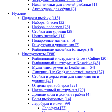
Наколенники для зимней рыбалки
[1]
Аксессуары для обуви
[8]
Нужное
Подарки рыбаку
[115]
Наборы блесен
[32]
Наборы воблеров
[26]
Стойки для удилищ
[28]
Нэцкэ (netsuke)
[11]
Подарочные магниты
[5]
Бижутерия и украшения
[7]
Рыболовные наклейки (стикеры)
[6]
Инструменты
[398]
Рыболовный инструмент Grows Culture
[20]
Рыболовный инструмент Kosadaka
[45]
Мультиинструменты Leatherman
[64]
Липгрип (Lip Grip) челюстной захват
[57]
Стойки и держатели для спиннингов и
удилищ
[42]
Отцепы для воблеров
[22]
Нахлыстовый инструмент
[29]
Донные косы и донные грабли
[4]
Весы рыболовные
[14]
Ледобуры и ножи
[99]
Ледобуры
[77]