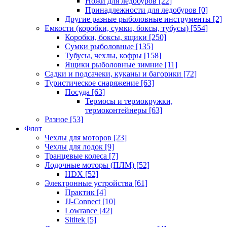
Ножи для ледобуров
[22]
Принадлежности для ледобуров
[0]
Другие разные рыболовные инструменты
[2]
Емкости (коробки, сумки, боксы, тубусы)
[554]
Коробки, боксы, ящики
[250]
Сумки рыболовные
[135]
Тубусы, чехлы, кофры
[158]
Ящики рыболовные зимние
[11]
Садки и подсачеки, куканы и багорики
[72]
Туристическое снаряжение
[63]
Посуда
[63]
Термосы и термокружки,
термоконтейнеры
[63]
Разное
[53]
Флот
Чехлы для моторов
[23]
Чехлы для лодок
[9]
Транцевые колеса
[7]
Лодочные моторы (ПЛМ)
[52]
HDX
[52]
Электронные устройства
[61]
Практик
[4]
JJ-Connect
[10]
Lowrance
[42]
Sititek
[5]