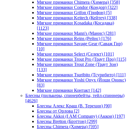
Мягкие приманки Chimera (Химера)
[358]
Мягкие приманки Condor (Кондор)
[322]
Мягкие приманки Grifon (Грифон)
[5]
Мягкие приманки Keitech (Кейтеч)
[338]
Мягкие приманки Kosadaka (Косадака)
[1123]
Мягкие приманки Mann's (Маннс)
[281]
Мягкие приманки Reins (Рейнс)
[176]
Мягкие приманки Savage Gear (Саваж Гир)
[10]
Мягкие приманки Select (Селект)
[101]
Мягкие приманки Trout Pro (Траут Про)
[115]
Мягкие приманки Trout Zone (Траут Зон)
[133]
Мягкие приманки Tsuribito (Тсурибито)
[111]
Мягкие приманки Yoshi Onyx (Йоши Оникс)
[83]
Мягкие приманки Контакт
[142]
Блесны (пилькеры, спинербейты, тейл-спиннеры)
[4626]
Блесны Алекс Краш (В. Терехин)
[90]
Блесны от Орлова
[2]
Блесны Akkoi (I AM Company) (Аккои)
[197]
Блесны Bretton (Брэттон)
[299]
Блесны Chimera (Химера)
[595]