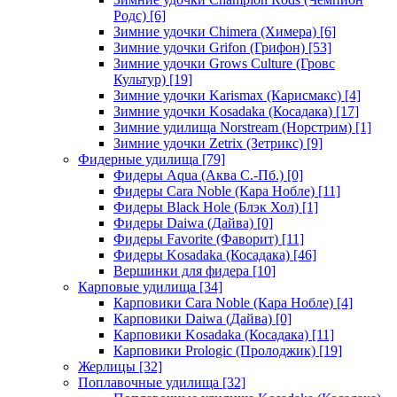
Родс)
[6]
Зимние удочки Chimera (Химера)
[6]
Зимние удочки Grifon (Грифон)
[53]
Зимние удочки Grows Culture (Гровс
Культур)
[19]
Зимние удочки Karismax (Карисмакс)
[4]
Зимние удочки Kosadaka (Косадака)
[17]
Зимние удилища Norstream (Норстрим)
[1]
Зимние удочки Zetrix (Зетрикс)
[9]
Фидерные удилища
[79]
Фидеры Aqua (Аква С.-Пб.)
[0]
Фидеры Cara Noble (Кара Нобле)
[11]
Фидеры Black Hole (Блэк Хол)
[1]
Фидеры Daiwa (Дайва)
[0]
Фидеры Favorite (Фаворит)
[11]
Фидеры Kosadaka (Косадака)
[46]
Вершинки для фидера
[10]
Карповые удилища
[34]
Карповики Cara Noble (Кара Нобле)
[4]
Карповики Daiwa (Дайва)
[0]
Карповики Kosadaka (Косадака)
[11]
Карповики Prologic (Пролоджик)
[19]
Жерлицы
[32]
Поплавочные удилища
[32]