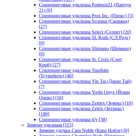
Спиннинговые удилища Pontoon21 (Пантун
21)
[0]
Спиннинговые удилища Prox Inc. (Прокс)
[3]
Спиннинговые удилища Scorana (Скорана)
[27]
Спиннинговые удилища Select (Селект)
[20]
Спиннинговые удилища SL Rods (СЛ Родс)
[0]
Спиннинговые удилища Shimano (Шимано)
[0]
Спиннинговые удилища St. Croix (Сэнт
Крой)
[27]
Спиннинговые удилища Tsuribito
(Тсурибито)
[46]
Спиннинговые удилища Yin Tai (Джин Тай)
[7]
Спиннинговые удилища Yoshi Onyx (Йоши
Оникс)
[16]
Спиннинговые удилища Zemex (Земекс)
[10]
Спиннинговые удилища Zetrix (Зетрикс)
[199]
Спиннинговые удилища б/у
[38]
Зимние удилища
[115]
Зимние удочки Cara Noble (Кара Нобле)
[0]
Зимние удочки Champion Rods (Чемпион