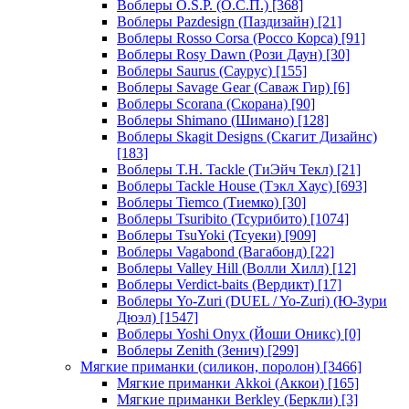
Воблеры O.S.P. (О.С.П.)
[368]
Воблеры Pazdesign (Паздизайн)
[21]
Воблеры Rosso Corsa (Россо Корса)
[91]
Воблеры Rosy Dawn (Рози Даун)
[30]
Воблеры Saurus (Саурус)
[155]
Воблеры Savage Gear (Саваж Гир)
[6]
Воблеры Scorana (Скорана)
[90]
Воблеры Shimano (Шимано)
[128]
Воблеры Skagit Designs (Скагит Дизайнс)
[183]
Воблеры T.H. Tackle (ТиЭйч Текл)
[21]
Воблеры Tackle House (Тэкл Хаус)
[693]
Воблеры Tiemco (Тиемко)
[30]
Воблеры Tsuribito (Тсурибито)
[1074]
Воблеры TsuYoki (Тсуеки)
[909]
Воблеры Vagabond (Вагабонд)
[22]
Воблеры Valley Hill (Волли Хилл)
[12]
Воблеры Verdict-baits (Вердикт)
[17]
Воблеры Yo-Zuri (DUEL / Yo-Zuri) (Ю-Зури
Дюэл)
[1547]
Воблеры Yoshi Onyx (Йоши Оникс)
[0]
Воблеры Zenith (Зенич)
[299]
Мягкие приманки (силикон, поролон)
[3466]
Мягкие приманки Akkoi (Аккои)
[165]
Мягкие приманки Berkley (Беркли)
[3]