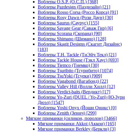
Воблеры O.S.P. (О.С.П.)
[368]
Воблеры Pazdesign (Паздизайн)
[21]
Воблеры Rosso Corsa (Россо Корса)
[91]
Воблеры Rosy Dawn (Рози Даун)
[30]
Воблеры Saurus (Саурус)
[155]
Воблеры Savage Gear (Саваж Гир)
[6]
Воблеры Scorana (Скорана)
[90]
Воблеры Shimano (Шимано)
[128]
Воблеры Skagit Designs (Скагит Дизайнс)
[183]
Воблеры T.H. Tackle (ТиЭйч Текл)
[21]
Воблеры Tackle House (Тэкл Хаус)
[693]
Воблеры Tiemco (Тиемко)
[30]
Воблеры Tsuribito (Тсурибито)
[1074]
Воблеры TsuYoki (Тсуеки)
[909]
Воблеры Vagabond (Вагабонд)
[22]
Воблеры Valley Hill (Волли Хилл)
[12]
Воблеры Verdict-baits (Вердикт)
[17]
Воблеры Yo-Zuri (DUEL / Yo-Zuri) (Ю-Зури
Дюэл)
[1547]
Воблеры Yoshi Onyx (Йоши Оникс)
[0]
Воблеры Zenith (Зенич)
[299]
Мягкие приманки (силикон, поролон)
[3466]
Мягкие приманки Akkoi (Аккои)
[165]
Мягкие приманки Berkley (Беркли)
[3]