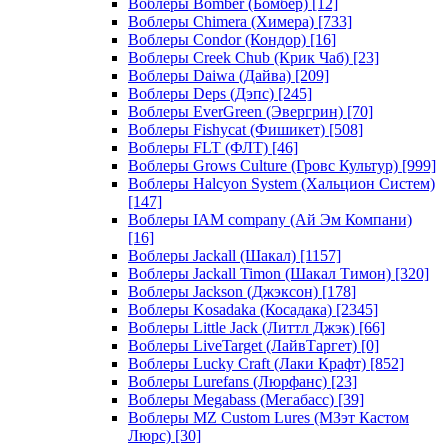
Воблеры Bomber (Бомбер)
[12]
Воблеры Chimera (Химера)
[733]
Воблеры Condor (Кондор)
[16]
Воблеры Creek Chub (Крик Чаб)
[23]
Воблеры Daiwa (Дайва)
[209]
Воблеры Deps (Дэпс)
[245]
Воблеры EverGreen (Эвергрин)
[70]
Воблеры Fishycat (Фишикет)
[508]
Воблеры FLT (ФЛТ)
[46]
Воблеры Grows Culture (Гровс Культур)
[999]
Воблеры Halcyon System (Хальцион Систем)
[147]
Воблеры IAM company (Ай Эм Компани)
[16]
Воблеры Jackall (Шакал)
[1157]
Воблеры Jackall Timon (Шакал Тимон)
[320]
Воблеры Jackson (Джэксон)
[178]
Воблеры Kosadaka (Косадака)
[2345]
Воблеры Little Jack (Литтл Джэк)
[66]
Воблеры LiveTarget (ЛайвТаргет)
[0]
Воблеры Lucky Craft (Лаки Крафт)
[852]
Воблеры Lurefans (Люрфанс)
[23]
Воблеры Megabass (Мегабасс)
[39]
Воблеры MZ Custom Lures (МЗэт Кастом
Люрс)
[30]