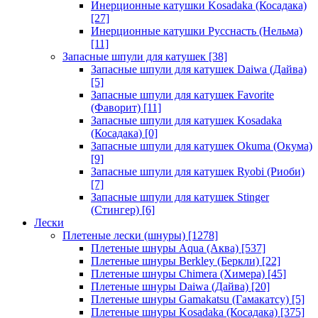
Инерционные катушки Kosadaka (Косадака)
[27]
Инерционные катушки Русснасть (Нельма)
[11]
Запасные шпули для катушек
[38]
Запасные шпули для катушек Daiwa (Дайва)
[5]
Запасные шпули для катушек Favorite
(Фаворит)
[11]
Запасные шпули для катушек Kosadaka
(Косадака)
[0]
Запасные шпули для катушек Okuma (Окума)
[9]
Запасные шпули для катушек Ryobi (Риоби)
[7]
Запасные шпули для катушек Stinger
(Стингер)
[6]
Лески
Плетеные лески (шнуры)
[1278]
Плетеные шнуры Aqua (Аква)
[537]
Плетеные шнуры Berkley (Беркли)
[22]
Плетеные шнуры Chimera (Химера)
[45]
Плетеные шнуры Daiwa (Дайва)
[20]
Плетеные шнуры Gamakatsu (Гамакатсу)
[5]
Плетеные шнуры Kosadaka (Косадака)
[375]