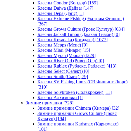
Блесны Condor (Кондор)
[159]
Блесны Daiwa (Дайва)
[147]
Блесны Deps (Дэпс)
[1]
Блесны Extreme Fishing (Экстрим Фишинг)
[367]
Блесны Grows Culture (Гровс Культур)
[634]
Блесны Jackall Timon (Джакал Тимон)
[0]
Блесны Kosadaka (Косадака)
[1077]
Блесны Mepps (Мепс)
[0]
Блесны Miari (Миари)
[15]
Блесны Myran (Мюран)
[229]
Блесны River Old (Ривер Олд)
[0]
Блесны Rublex (Рублекс, Раблекс)
[413]
Блесны Select (Селект)
[0]
Блесны Smith (Смит)
[79]
Блесны SV Fishing Lures (СВ Фишинг Люрс)
[310]
Блесны Solvkroken (Солвкрокен)
[11]
Блесны Алхимовки
[1]
Зимние приманки
[728]
Зимние приманки Chimera (Химера)
[32]
Зимние приманки Grows Culture (Гровс
Культур)
[194]
Зимние приманки Karismax (Каризмакс)
[101]