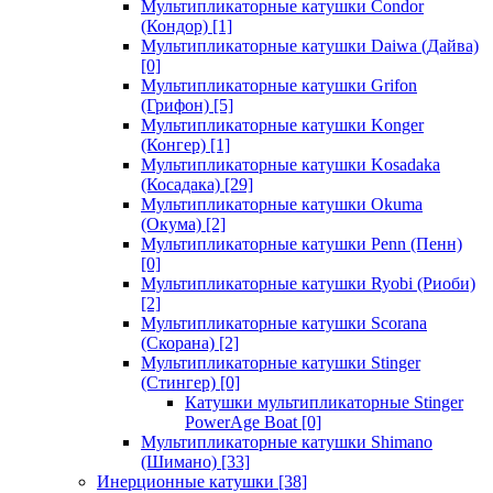
Мультипликаторные катушки Condor
(Кондор)
[1]
Мультипликаторные катушки Daiwa (Дайва)
[0]
Мультипликаторные катушки Grifon
(Грифон)
[5]
Мультипликаторные катушки Konger
(Конгер)
[1]
Мультипликаторные катушки Kosadaka
(Косадака)
[29]
Мультипликаторные катушки Okuma
(Окума)
[2]
Мультипликаторные катушки Penn (Пенн)
[0]
Мультипликаторные катушки Ryobi (Риоби)
[2]
Мультипликаторные катушки Scorana
(Скорана)
[2]
Мультипликаторные катушки Stinger
(Стингер)
[0]
Катушки мультипликаторные Stinger
PowerAge Boat
[0]
Мультипликаторные катушки Shimano
(Шимано)
[33]
Инерционные катушки
[38]