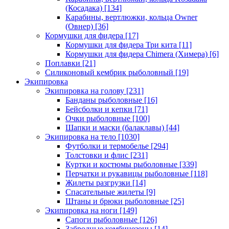
(Косадака)
[134]
Карабины, вертлюжки, кольца Owner
(Овнер)
[36]
Кормушки для фидера
[17]
Кормушки для фидера Три кита
[11]
Кормушки для фидера Chimera (Химера)
[6]
Поплавки
[21]
Силиконовый кембрик рыболовный
[19]
Экипировка
Экипировка на голову
[231]
Банданы рыболовные
[16]
Бейсболки и кепки
[71]
Очки рыболовные
[100]
Шапки и маски (балаклавы)
[44]
Экипировка на тело
[1030]
Футболки и термобелье
[294]
Толстовки и флис
[231]
Куртки и костюмы рыболовные
[339]
Перчатки и рукавицы рыболовные
[118]
Жилеты разгрузки
[14]
Спасательные жилеты
[9]
Штаны и брюки рыболовные
[25]
Экипировка на ноги
[149]
Сапоги рыболовные
[126]
Забродные комбинезоны
[14]