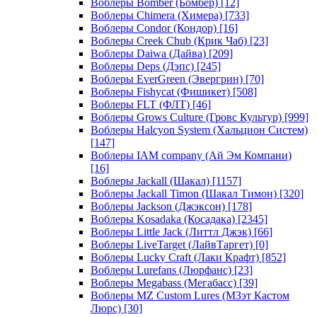
Воблеры Bomber (Бомбер)
[12]
Воблеры Chimera (Химера)
[733]
Воблеры Condor (Кондор)
[16]
Воблеры Creek Chub (Крик Чаб)
[23]
Воблеры Daiwa (Дайва)
[209]
Воблеры Deps (Дэпс)
[245]
Воблеры EverGreen (Эвергрин)
[70]
Воблеры Fishycat (Фишикет)
[508]
Воблеры FLT (ФЛТ)
[46]
Воблеры Grows Culture (Гровс Культур)
[999]
Воблеры Halcyon System (Хальцион Систем)
[147]
Воблеры IAM company (Ай Эм Компани)
[16]
Воблеры Jackall (Шакал)
[1157]
Воблеры Jackall Timon (Шакал Тимон)
[320]
Воблеры Jackson (Джэксон)
[178]
Воблеры Kosadaka (Косадака)
[2345]
Воблеры Little Jack (Литтл Джэк)
[66]
Воблеры LiveTarget (ЛайвТаргет)
[0]
Воблеры Lucky Craft (Лаки Крафт)
[852]
Воблеры Lurefans (Люрфанс)
[23]
Воблеры Megabass (Мегабасс)
[39]
Воблеры MZ Custom Lures (МЗэт Кастом
Люрс)
[30]