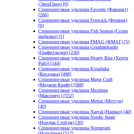
(ЭверГрин)
[0]
Спиннинговые удилища Favorite (Фаворит)
[266]
Спиннинговые удилища Fenwick (Фенвик)
[0]
Спиннинговые удилища Fish Season (Сезон
рыбалки)
[1]
Спиннинговые удилища FMAG (ФМАГ)
[5]
Спиннинговые удилища Graphiteleader
(Графитлидер)
[236]
Спиннинговые удилища Hearty Rise (Херти
Райз)
[144]
Спиннинговые удилища Kosadaka
(Косадака)
[498]
Спиннинговые удилища Major Craft
(Маджор Крафт)
[588]
Спиннинговые удилища Maximus
(Максимус)
[552]
Спиннинговые удилища Metsui (Метсуи)
[40]
Спиннинговые удилища Narval (Нарвал)
[40]
Спиннинговые удилища Nordic Stage
(Нордик Стейдж)
[20]
Спиннинговые удилища Norstream
(Норстрим)
[517]