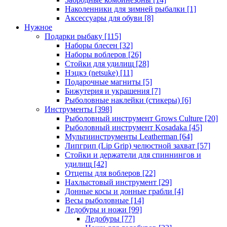
Наколенники для зимней рыбалки
[1]
Аксессуары для обуви
[8]
Нужное
Подарки рыбаку
[115]
Наборы блесен
[32]
Наборы воблеров
[26]
Стойки для удилищ
[28]
Нэцкэ (netsuke)
[11]
Подарочные магниты
[5]
Бижутерия и украшения
[7]
Рыболовные наклейки (стикеры)
[6]
Инструменты
[398]
Рыболовный инструмент Grows Culture
[20]
Рыболовный инструмент Kosadaka
[45]
Мультиинструменты Leatherman
[64]
Липгрип (Lip Grip) челюстной захват
[57]
Стойки и держатели для спиннингов и
удилищ
[42]
Отцепы для воблеров
[22]
Нахлыстовый инструмент
[29]
Донные косы и донные грабли
[4]
Весы рыболовные
[14]
Ледобуры и ножи
[99]
Ледобуры
[77]