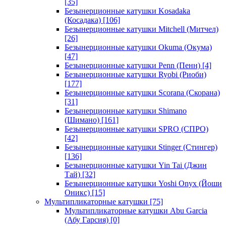
[35]
Безынерционные катушки Kosadaka
(Косадака)
[106]
Безынерционные катушки Mitchell (Митчел)
[26]
Безынерционные катушки Okuma (Окума)
[47]
Безынерционные катушки Penn (Пенн)
[4]
Безынерционные катушки Ryobi (Риоби)
[177]
Безынерционные катушки Scorana (Скорана)
[31]
Безынерционные катушки Shimano
(Шимано)
[161]
Безынерционные катушки SPRO (СПРО)
[42]
Безынерционные катушки Stinger (Стингер)
[136]
Безынерционные катушки Yin Tai (Джин
Тай)
[32]
Безынерционные катушки Yoshi Onyx (Йоши
Оникс)
[15]
Мультипликаторные катушки
[75]
Мультипликаторные катушки Abu Garcia
(Абу Гарсия)
[0]