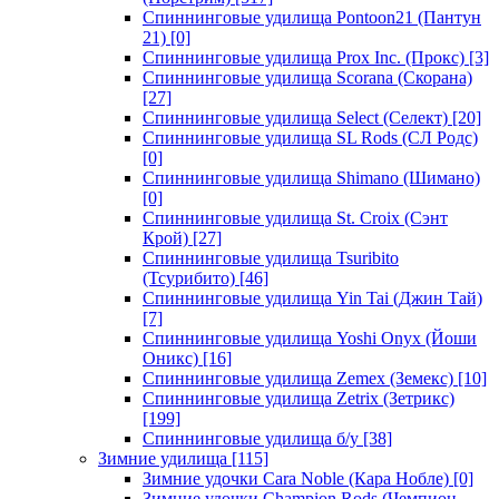
Спиннинговые удилища Pontoon21 (Пантун
21)
[0]
Спиннинговые удилища Prox Inc. (Прокс)
[3]
Спиннинговые удилища Scorana (Скорана)
[27]
Спиннинговые удилища Select (Селект)
[20]
Спиннинговые удилища SL Rods (СЛ Родс)
[0]
Спиннинговые удилища Shimano (Шимано)
[0]
Спиннинговые удилища St. Croix (Сэнт
Крой)
[27]
Спиннинговые удилища Tsuribito
(Тсурибито)
[46]
Спиннинговые удилища Yin Tai (Джин Тай)
[7]
Спиннинговые удилища Yoshi Onyx (Йоши
Оникс)
[16]
Спиннинговые удилища Zemex (Земекс)
[10]
Спиннинговые удилища Zetrix (Зетрикс)
[199]
Спиннинговые удилища б/у
[38]
Зимние удилища
[115]
Зимние удочки Cara Noble (Кара Нобле)
[0]
Зимние удочки Champion Rods (Чемпион