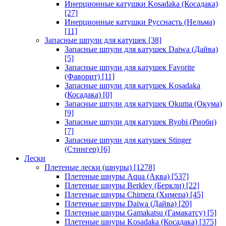
Инерционные катушки Kosadaka (Косадака)
[27]
Инерционные катушки Русснасть (Нельма)
[11]
Запасные шпули для катушек
[38]
Запасные шпули для катушек Daiwa (Дайва)
[5]
Запасные шпули для катушек Favorite
(Фаворит)
[11]
Запасные шпули для катушек Kosadaka
(Косадака)
[0]
Запасные шпули для катушек Okuma (Окума)
[9]
Запасные шпули для катушек Ryobi (Риоби)
[7]
Запасные шпули для катушек Stinger
(Стингер)
[6]
Лески
Плетеные лески (шнуры)
[1278]
Плетеные шнуры Aqua (Аква)
[537]
Плетеные шнуры Berkley (Беркли)
[22]
Плетеные шнуры Chimera (Химера)
[45]
Плетеные шнуры Daiwa (Дайва)
[20]
Плетеные шнуры Gamakatsu (Гамакатсу)
[5]
Плетеные шнуры Kosadaka (Косадака)
[375]