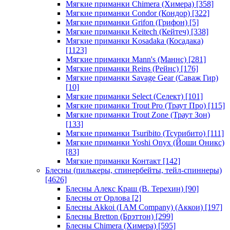
Мягкие приманки Chimera (Химера)
[358]
Мягкие приманки Condor (Кондор)
[322]
Мягкие приманки Grifon (Грифон)
[5]
Мягкие приманки Keitech (Кейтеч)
[338]
Мягкие приманки Kosadaka (Косадака)
[1123]
Мягкие приманки Mann's (Маннс)
[281]
Мягкие приманки Reins (Рейнс)
[176]
Мягкие приманки Savage Gear (Саваж Гир)
[10]
Мягкие приманки Select (Селект)
[101]
Мягкие приманки Trout Pro (Траут Про)
[115]
Мягкие приманки Trout Zone (Траут Зон)
[133]
Мягкие приманки Tsuribito (Тсурибито)
[111]
Мягкие приманки Yoshi Onyx (Йоши Оникс)
[83]
Мягкие приманки Контакт
[142]
Блесны (пилькеры, спинербейты, тейл-спиннеры)
[4626]
Блесны Алекс Краш (В. Терехин)
[90]
Блесны от Орлова
[2]
Блесны Akkoi (I AM Company) (Аккои)
[197]
Блесны Bretton (Брэттон)
[299]
Блесны Chimera (Химера)
[595]