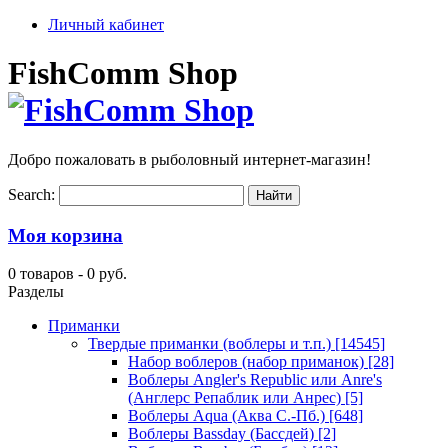
Личный кабинет
FishComm Shop
Добро пожаловать в рыболовный интернет-магазин!
Search:
Моя корзина
0 товаров -
0 руб.
Разделы
Приманки
Твердые приманки (воблеры и т.п.)
[14545]
Набор воблеров (набор приманок)
[28]
Воблеры Angler's Republic или Anre's
(Англерс Репаблик или Анрес)
[5]
Воблеры Aqua (Аква С.-Пб.)
[648]
Воблеры Bassday (Бассдей)
[2]