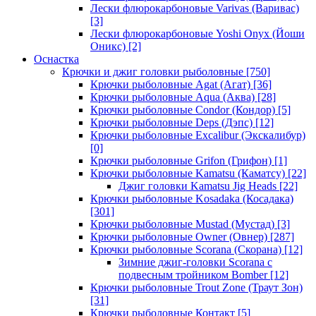
Лески флюрокарбоновые Varivas (Варивас)
[3]
Лески флюрокарбоновые Yoshi Onyx (Йоши
Оникс)
[2]
Оснастка
Крючки и джиг головки рыболовные
[750]
Крючки рыболовные Agat (Агат)
[36]
Крючки рыболовные Aqua (Аква)
[28]
Крючки рыболовные Condor (Кондор)
[5]
Крючки рыболовные Deps (Дэпс)
[12]
Крючки рыболовные Excalibur (Экскалибур)
[0]
Крючки рыболовные Grifon (Грифон)
[1]
Крючки рыболовные Kamatsu (Каматсу)
[22]
Джиг головки Kamatsu Jig Heads
[22]
Крючки рыболовные Kosadaka (Косадака)
[301]
Крючки рыболовные Mustad (Мустад)
[3]
Крючки рыболовные Owner (Овнер)
[287]
Крючки рыболовные Scorana (Скорана)
[12]
Зимние джиг-головки Scorana с
подвесным тройником Bomber
[12]
Крючки рыболовные Trout Zone (Траут Зон)
[31]
Крючки рыболовные Контакт
[5]