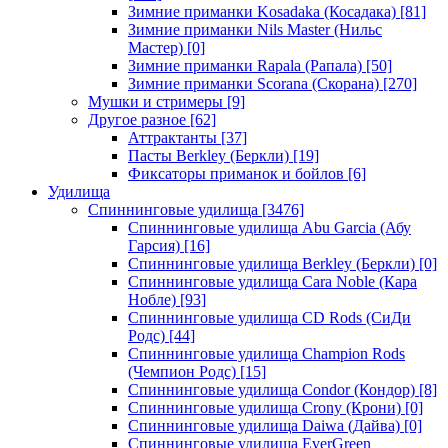
Зимние приманки Kosadaka (Косадака)
[81]
Зимние приманки Nils Master (Нильс
Мастер)
[0]
Зимние приманки Rapala (Рапала)
[50]
Зимние приманки Scorana (Скорана)
[270]
Мушки и стримеры
[9]
Другое разное
[62]
Аттрактанты
[37]
Пасты Berkley (Беркли)
[19]
Фиксаторы приманок и бойлов
[6]
Удилища
Спиннинговые удилища
[3476]
Спиннинговые удилища Abu Garcia (Абу
Гарсия)
[16]
Спиннинговые удилища Berkley (Беркли)
[0]
Спиннинговые удилища Cara Noble (Кара
Нобле)
[93]
Спиннинговые удилища CD Rods (СиДи
Родс)
[44]
Спиннинговые удилища Champion Rods
(Чемпион Родс)
[15]
Спиннинговые удилища Condor (Кондор)
[8]
Спиннинговые удилища Crony (Крони)
[0]
Спиннинговые удилища Daiwa (Дайва)
[0]
Спиннинговые удилища EverGreen