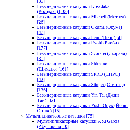
[35]
Безынерционные катушки Kosadaka
(Косадака)
[106]
Безынерционные катушки Mitchell (Митчел)
[26]
Безынерционные катушки Okuma (Окума)
[47]
Безынерционные катушки Penn (Пенн)
[4]
Безынерционные катушки Ryobi (Риоби)
[177]
Безынерционные катушки Scorana (Скорана)
[31]
Безынерционные катушки Shimano
(Шимано)
[161]
Безынерционные катушки SPRO (СПРО)
[42]
Безынерционные катушки Stinger (Стингер)
[136]
Безынерционные катушки Yin Tai (Джин
Тай)
[32]
Безынерционные катушки Yoshi Onyx (Йоши
Оникс)
[15]
Мультипликаторные катушки
[75]
Мультипликаторные катушки Abu Garcia
(Абу Гарсия)
[0]