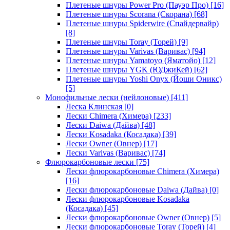
Плетеные шнуры Power Pro (Пауэр Про)
[16]
Плетеные шнуры Scorana (Скорана)
[68]
Плетеные шнуры Spiderwire (Спайдервайр)
[8]
Плетеные шнуры Toray (Торей)
[9]
Плетеные шнуры Varivas (Варивас)
[94]
Плетеные шнуры Yamatoyo (Яматойо)
[12]
Плетеные шнуры YGK (ЮДжиКей)
[62]
Плетеные шнуры Yoshi Onyx (Йоши Оникс)
[5]
Монофильные лески (нейлоновые)
[411]
Леска Клинская
[0]
Лески Chimera (Химера)
[233]
Лески Daiwa (Дайва)
[48]
Лески Kosadaka (Косадака)
[39]
Лески Owner (Овнер)
[17]
Лески Varivas (Варивас)
[74]
Флюрокарбоновые лески
[75]
Лески флюрокарбоновые Chimera (Химера)
[16]
Лески флюрокарбоновые Daiwa (Дайва)
[0]
Лески флюрокарбоновые Kosadaka
(Косадака)
[45]
Лески флюрокарбоновые Owner (Овнер)
[5]
Лески флюрокарбоновые Toray (Торей)
[4]