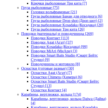
Крючки рыболовные Три кита
[7]
Груза рыболовные
[75]
Головки вольфрамовые
[21]
Груза рыболовные Банан для отводного
[6]
Груза рыболовные Drop shot (Дроп шот)
[2]
Груза рыболовные Kosadaka (Косадака)
[20]
Груза рыболовные Три кита
[26]
Поводки (материалы) и поводочницы
[269]
Поводки Контакт
[113]
Поводки Agat (Агат)
[37]
Поводки Kosadaka (Косадака)
[99]
Поводки MiAri (МиАри)
[3]
Поводки Smart Baits Studio (Смарт Бейтс
Студио)
[9]
Поводочницы и мотовило
[8]
Оснастки (готовые разные)
[30]
Оснастки Agat (Агат)
[7]
Оснастки Chimera (Химера)
[6]
Оснастки Smart Baits Studio (Смарт Бейтс
Студио)
[13]
Оснастки Контакт
[4]
Карабины, вертлюжки, кольца
[174]
Карабины, вертлюжки, кольца Daiwa (Дайва)
[4]
Карабины, вертлюжки, кольца Kosadaka