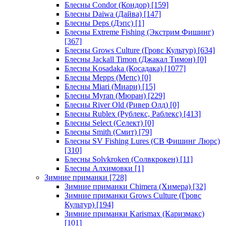
Блесны Condor (Кондор)
[159]
Блесны Daiwa (Дайва)
[147]
Блесны Deps (Дэпс)
[1]
Блесны Extreme Fishing (Экстрим Фишинг)
[367]
Блесны Grows Culture (Гровс Культур)
[634]
Блесны Jackall Timon (Джакал Тимон)
[0]
Блесны Kosadaka (Косадака)
[1077]
Блесны Mepps (Мепс)
[0]
Блесны Miari (Миари)
[15]
Блесны Myran (Мюран)
[229]
Блесны River Old (Ривер Олд)
[0]
Блесны Rublex (Рублекс, Раблекс)
[413]
Блесны Select (Селект)
[0]
Блесны Smith (Смит)
[79]
Блесны SV Fishing Lures (СВ Фишинг Люрс)
[310]
Блесны Solvkroken (Солвкрокен)
[11]
Блесны Алхимовки
[1]
Зимние приманки
[728]
Зимние приманки Chimera (Химера)
[32]
Зимние приманки Grows Culture (Гровс
Культур)
[194]
Зимние приманки Karismax (Каризмакс)
[101]