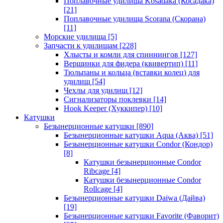
Поплавочные удилища Kosadaka (Косадака)
[21]
Поплавочные удилища Scorana (Скорана)
[11]
Морские удилища
[5]
Запчасти к удилищам
[228]
Хлысты и комли для спиннингов
[127]
Вершинки для фидера (квивертип)
[11]
Тюльпаны и кольца (вставки колец) для
удилищ
[54]
Чехлы для удилищ
[12]
Сигнализаторы поклевки
[14]
Hook Keeper (Хуккипер)
[10]
Катушки
Безынерционные катушки
[890]
Безынерционные катушки Aqua (Аква)
[51]
Безынерционные катушки Condor (Кондор)
[8]
Катушки безынерционные Condor
Ribcage
[4]
Катушки безынерционные Condor
Rollcage
[4]
Безынерционные катушки Daiwa (Дайва)
[19]
Безынерционные катушки Favorite (Фаворит)