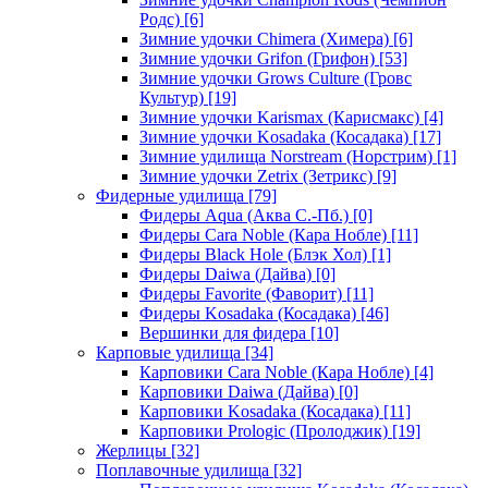
Родс)
[6]
Зимние удочки Chimera (Химера)
[6]
Зимние удочки Grifon (Грифон)
[53]
Зимние удочки Grows Culture (Гровс
Культур)
[19]
Зимние удочки Karismax (Карисмакс)
[4]
Зимние удочки Kosadaka (Косадака)
[17]
Зимние удилища Norstream (Норстрим)
[1]
Зимние удочки Zetrix (Зетрикс)
[9]
Фидерные удилища
[79]
Фидеры Aqua (Аква С.-Пб.)
[0]
Фидеры Cara Noble (Кара Нобле)
[11]
Фидеры Black Hole (Блэк Хол)
[1]
Фидеры Daiwa (Дайва)
[0]
Фидеры Favorite (Фаворит)
[11]
Фидеры Kosadaka (Косадака)
[46]
Вершинки для фидера
[10]
Карповые удилища
[34]
Карповики Cara Noble (Кара Нобле)
[4]
Карповики Daiwa (Дайва)
[0]
Карповики Kosadaka (Косадака)
[11]
Карповики Prologic (Пролоджик)
[19]
Жерлицы
[32]
Поплавочные удилища
[32]