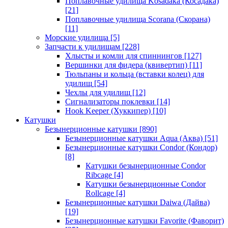
Поплавочные удилища Kosadaka (Косадака)
[21]
Поплавочные удилища Scorana (Скорана)
[11]
Морские удилища
[5]
Запчасти к удилищам
[228]
Хлысты и комли для спиннингов
[127]
Вершинки для фидера (квивертип)
[11]
Тюльпаны и кольца (вставки колец) для
удилищ
[54]
Чехлы для удилищ
[12]
Сигнализаторы поклевки
[14]
Hook Keeper (Хуккипер)
[10]
Катушки
Безынерционные катушки
[890]
Безынерционные катушки Aqua (Аква)
[51]
Безынерционные катушки Condor (Кондор)
[8]
Катушки безынерционные Condor
Ribcage
[4]
Катушки безынерционные Condor
Rollcage
[4]
Безынерционные катушки Daiwa (Дайва)
[19]
Безынерционные катушки Favorite (Фаворит)