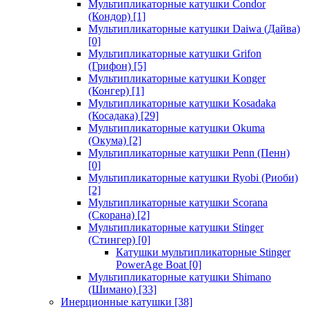
Мультипликаторные катушки Condor
(Кондор)
[1]
Мультипликаторные катушки Daiwa (Дайва)
[0]
Мультипликаторные катушки Grifon
(Грифон)
[5]
Мультипликаторные катушки Konger
(Конгер)
[1]
Мультипликаторные катушки Kosadaka
(Косадака)
[29]
Мультипликаторные катушки Okuma
(Окума)
[2]
Мультипликаторные катушки Penn (Пенн)
[0]
Мультипликаторные катушки Ryobi (Риоби)
[2]
Мультипликаторные катушки Scorana
(Скорана)
[2]
Мультипликаторные катушки Stinger
(Стингер)
[0]
Катушки мультипликаторные Stinger
PowerAge Boat
[0]
Мультипликаторные катушки Shimano
(Шимано)
[33]
Инерционные катушки
[38]