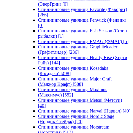
(ЭверГрин)
[0]
Спиннинговые удилища Favorite (Фаворит)
[266]
Спиннинговые удилища Fenwick (Фенвик)
[0]
Спиннинговые удилища Fish Season (Сезон
рыбалки)
[1]
Спиннинговые удилища FMAG (ФМАГ)
[5]
Спиннинговые удилища Graphiteleader
(Графитлидер)
[236]
Спиннинговые удилища Hearty Rise (Херти
Райз)
[144]
Спиннинговые удилища Kosadaka
(Косадака)
[498]
Спиннинговые удилища Major Craft
(Маджор Крафт)
[588]
Спиннинговые удилища Maximus
(Максимус)
[552]
Спиннинговые удилища Metsui (Метсуи)
[40]
Спиннинговые удилища Narval (Нарвал)
[40]
Спиннинговые удилища Nordic Stage
(Нордик Стейдж)
[20]
Спиннинговые удилища Norstream
(Норстрим)
[517]