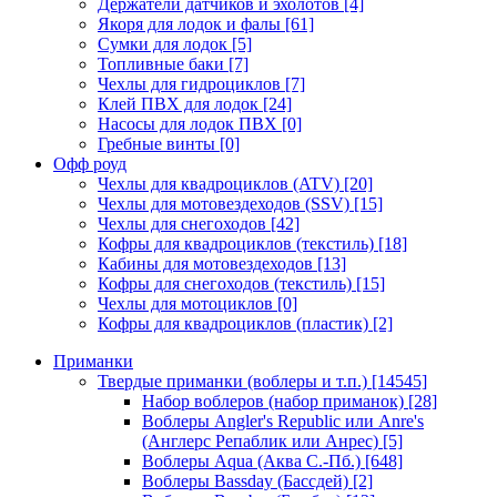
Держатели датчиков и эхолотов
[4]
Якоря для лодок и фалы
[61]
Сумки для лодок
[5]
Топливные баки
[7]
Чехлы для гидроциклов
[7]
Клей ПВХ для лодок
[24]
Насосы для лодок ПВХ
[0]
Гребные винты
[0]
Офф роуд
Чехлы для квадроциклов (ATV)
[20]
Чехлы для мотовездеходов (SSV)
[15]
Чехлы для снегоходов
[42]
Кофры для квадроциклов (текстиль)
[18]
Кабины для мотовездеходов
[13]
Кофры для снегоходов (текстиль)
[15]
Чехлы для мотоциклов
[0]
Кофры для квадроциклов (пластик)
[2]
Приманки
Твердые приманки (воблеры и т.п.)
[14545]
Набор воблеров (набор приманок)
[28]
Воблеры Angler's Republic или Anre's
(Англерс Репаблик или Анрес)
[5]
Воблеры Aqua (Аква С.-Пб.)
[648]
Воблеры Bassday (Бассдей)
[2]