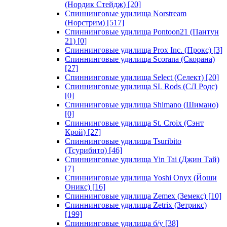
(Нордик Стейдж)
[20]
Спиннинговые удилища Norstream
(Норстрим)
[517]
Спиннинговые удилища Pontoon21 (Пантун
21)
[0]
Спиннинговые удилища Prox Inc. (Прокс)
[3]
Спиннинговые удилища Scorana (Скорана)
[27]
Спиннинговые удилища Select (Селект)
[20]
Спиннинговые удилища SL Rods (СЛ Родс)
[0]
Спиннинговые удилища Shimano (Шимано)
[0]
Спиннинговые удилища St. Croix (Сэнт
Крой)
[27]
Спиннинговые удилища Tsuribito
(Тсурибито)
[46]
Спиннинговые удилища Yin Tai (Джин Тай)
[7]
Спиннинговые удилища Yoshi Onyx (Йоши
Оникс)
[16]
Спиннинговые удилища Zemex (Земекс)
[10]
Спиннинговые удилища Zetrix (Зетрикс)
[199]
Спиннинговые удилища б/у
[38]