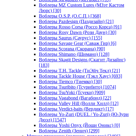
Воблеры MZ Custom Lures (МЗэт Кастом
Люрс)
[30]
Воблеры O.S.P. (О.С.П.)
[368]
Воблеры Pazdesign (Паздизайн)
[21]
Воблеры Rosso Corsa (Россо Корса)
[91]
Воблеры Rosy Dawn (Рози Даун)
[30]
Воблеры Saurus (Саурус)
[155]
Воблеры Savage Gear (Саваж Гир)
[6]
Воблеры Scorana (Скорана)
[90]
Воблеры Shimano (Шимано)
[128]
Воблеры Skagit Designs (Скагит Дизайнс)
[183]
Воблеры T.H. Tackle (ТиЭйч Текл)
[21]
Воблеры Tackle House (Тэкл Хаус)
[693]
Воблеры Tiemco (Тиемко)
[30]
Воблеры Tsuribito (Тсурибито)
[1074]
Воблеры TsuYoki (Тсуеки)
[909]
Воблеры Vagabond (Вагабонд)
[22]
Воблеры Valley Hill (Волли Хилл)
[12]
Воблеры Verdict-baits (Вердикт)
[17]
Воблеры Yo-Zuri (DUEL / Yo-Zuri) (Ю-Зури
Дюэл)
[1547]
Воблеры Yoshi Onyx (Йоши Оникс)
[0]
Воблеры Zenith (Зенич)
[299]