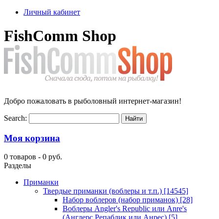
Личный кабинет
FishComm Shop
Добро пожаловать в рыболовный интернет-магазин!
Search:
Моя корзина
0 товаров -
0 руб.
Разделы
Приманки
Твердые приманки (воблеры и т.п.)
[14545]
Набор воблеров (набор приманок)
[28]
Воблеры Angler's Republic или Anre's
(Англерс Репаблик или Анрес)
[5]