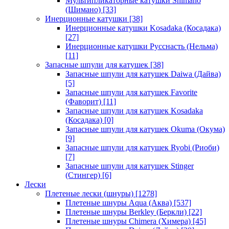
Мультипликаторные катушки Shimano
(Шимано)
[33]
Инерционные катушки
[38]
Инерционные катушки Kosadaka (Косадака)
[27]
Инерционные катушки Русснасть (Нельма)
[11]
Запасные шпули для катушек
[38]
Запасные шпули для катушек Daiwa (Дайва)
[5]
Запасные шпули для катушек Favorite
(Фаворит)
[11]
Запасные шпули для катушек Kosadaka
(Косадака)
[0]
Запасные шпули для катушек Okuma (Окума)
[9]
Запасные шпули для катушек Ryobi (Риоби)
[7]
Запасные шпули для катушек Stinger
(Стингер)
[6]
Лески
Плетеные лески (шнуры)
[1278]
Плетеные шнуры Aqua (Аква)
[537]
Плетеные шнуры Berkley (Беркли)
[22]
Плетеные шнуры Chimera (Химера)
[45]