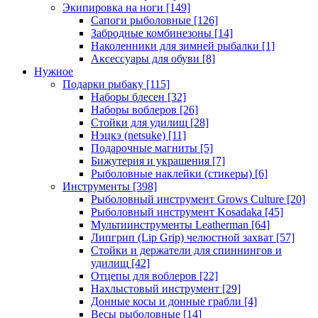
Экипировка на ноги
[149]
Сапоги рыболовные
[126]
Забродные комбинезоны
[14]
Наколенники для зимней рыбалки
[1]
Аксессуары для обуви
[8]
Нужное
Подарки рыбаку
[115]
Наборы блесен
[32]
Наборы воблеров
[26]
Стойки для удилищ
[28]
Нэцкэ (netsuke)
[11]
Подарочные магниты
[5]
Бижутерия и украшения
[7]
Рыболовные наклейки (стикеры)
[6]
Инструменты
[398]
Рыболовный инструмент Grows Culture
[20]
Рыболовный инструмент Kosadaka
[45]
Мультиинструменты Leatherman
[64]
Липгрип (Lip Grip) челюстной захват
[57]
Стойки и держатели для спиннингов и
удилищ
[42]
Отцепы для воблеров
[22]
Нахлыстовый инструмент
[29]
Донные косы и донные грабли
[4]
Весы рыболовные
[14]