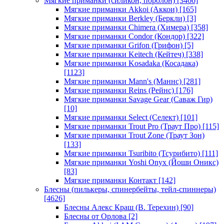
Мягкие приманки (силикон, поролон)
[3466]
Мягкие приманки Akkoi (Аккои)
[165]
Мягкие приманки Berkley (Беркли)
[3]
Мягкие приманки Chimera (Химера)
[358]
Мягкие приманки Condor (Кондор)
[322]
Мягкие приманки Grifon (Грифон)
[5]
Мягкие приманки Keitech (Кейтеч)
[338]
Мягкие приманки Kosadaka (Косадака)
[1123]
Мягкие приманки Mann's (Маннс)
[281]
Мягкие приманки Reins (Рейнс)
[176]
Мягкие приманки Savage Gear (Саваж Гир)
[10]
Мягкие приманки Select (Селект)
[101]
Мягкие приманки Trout Pro (Траут Про)
[115]
Мягкие приманки Trout Zone (Траут Зон)
[133]
Мягкие приманки Tsuribito (Тсурибито)
[111]
Мягкие приманки Yoshi Onyx (Йоши Оникс)
[83]
Мягкие приманки Контакт
[142]
Блесны (пилькеры, спинербейты, тейл-спиннеры)
[4626]
Блесны Алекс Краш (В. Терехин)
[90]
Блесны от Орлова
[2]