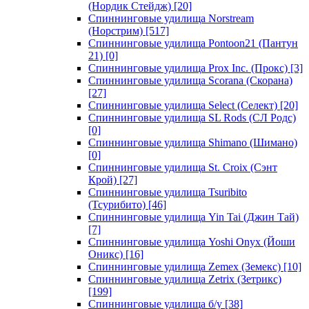
(Нордик Стейдж)
[20]
Спиннинговые удилища Norstream
(Норстрим)
[517]
Спиннинговые удилища Pontoon21 (Пантун
21)
[0]
Спиннинговые удилища Prox Inc. (Прокс)
[3]
Спиннинговые удилища Scorana (Скорана)
[27]
Спиннинговые удилища Select (Селект)
[20]
Спиннинговые удилища SL Rods (СЛ Родс)
[0]
Спиннинговые удилища Shimano (Шимано)
[0]
Спиннинговые удилища St. Croix (Сэнт
Крой)
[27]
Спиннинговые удилища Tsuribito
(Тсурибито)
[46]
Спиннинговые удилища Yin Tai (Джин Тай)
[7]
Спиннинговые удилища Yoshi Onyx (Йоши
Оникс)
[16]
Спиннинговые удилища Zemex (Земекс)
[10]
Спиннинговые удилища Zetrix (Зетрикс)
[199]
Спиннинговые удилища б/у
[38]