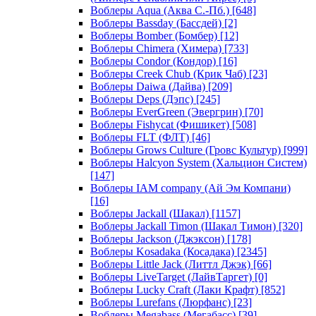
Воблеры Aqua (Аква С.-Пб.)
[648]
Воблеры Bassday (Бассдей)
[2]
Воблеры Bomber (Бомбер)
[12]
Воблеры Chimera (Химера)
[733]
Воблеры Condor (Кондор)
[16]
Воблеры Creek Chub (Крик Чаб)
[23]
Воблеры Daiwa (Дайва)
[209]
Воблеры Deps (Дэпс)
[245]
Воблеры EverGreen (Эвергрин)
[70]
Воблеры Fishycat (Фишикет)
[508]
Воблеры FLT (ФЛТ)
[46]
Воблеры Grows Culture (Гровс Культур)
[999]
Воблеры Halcyon System (Хальцион Систем)
[147]
Воблеры IAM company (Ай Эм Компани)
[16]
Воблеры Jackall (Шакал)
[1157]
Воблеры Jackall Timon (Шакал Тимон)
[320]
Воблеры Jackson (Джэксон)
[178]
Воблеры Kosadaka (Косадака)
[2345]
Воблеры Little Jack (Литтл Джэк)
[66]
Воблеры LiveTarget (ЛайвТаргет)
[0]
Воблеры Lucky Craft (Лаки Крафт)
[852]
Воблеры Lurefans (Люрфанс)
[23]
Воблеры Megabass (Мегабасс)
[39]