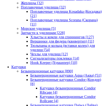
Жерлицы
[32]
Поплавочные удилища
[32]
Поплавочные удилища Kosadaka (Косадака)
[21]
Поплавочные удилища Scorana (Скорана)
[11]
Морские удилища
[5]
Запчасти к удилищам
[228]
Хлысты и комли для спиннингов
[127]
Вершинки для фидера (квивертип)
[11]
Тюльпаны и кольца (вставки колец) для
удилищ
[54]
Чехлы для удилищ
[12]
Сигнализаторы поклевки
[14]
Hook Keeper (Хуккипер)
[10]
Катушки
Безынерционные катушки
[890]
Безынерционные катушки Aqua (Аква)
[51]
Безынерционные катушки Condor (Кондор)
[8]
Катушки безынерционные Condor
Ribcage
[4]
Катушки безынерционные Condor
Rollcage
[4]
Безынерционные катушки Daiwa (Дайва)