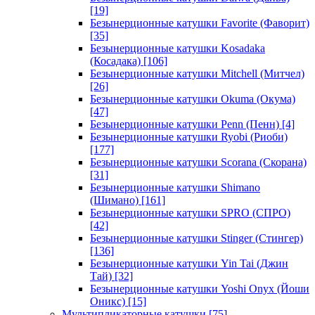
[19]
Безынерционные катушки Favorite (Фаворит)
[35]
Безынерционные катушки Kosadaka
(Косадака)
[106]
Безынерционные катушки Mitchell (Митчел)
[26]
Безынерционные катушки Okuma (Окума)
[47]
Безынерционные катушки Penn (Пенн)
[4]
Безынерционные катушки Ryobi (Риоби)
[177]
Безынерционные катушки Scorana (Скорана)
[31]
Безынерционные катушки Shimano
(Шимано)
[161]
Безынерционные катушки SPRO (СПРО)
[42]
Безынерционные катушки Stinger (Стингер)
[136]
Безынерционные катушки Yin Tai (Джин
Тай)
[32]
Безынерционные катушки Yoshi Onyx (Йоши
Оникс)
[15]
Мультипликаторные катушки
[75]