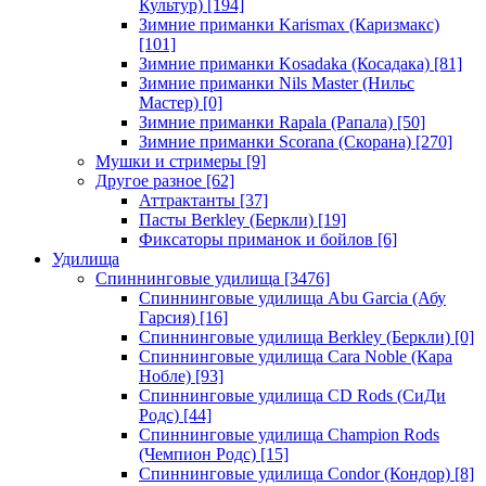
Культур)
[194]
Зимние приманки Karismax (Каризмакс)
[101]
Зимние приманки Kosadaka (Косадака)
[81]
Зимние приманки Nils Master (Нильс
Мастер)
[0]
Зимние приманки Rapala (Рапала)
[50]
Зимние приманки Scorana (Скорана)
[270]
Мушки и стримеры
[9]
Другое разное
[62]
Аттрактанты
[37]
Пасты Berkley (Беркли)
[19]
Фиксаторы приманок и бойлов
[6]
Удилища
Спиннинговые удилища
[3476]
Спиннинговые удилища Abu Garcia (Абу
Гарсия)
[16]
Спиннинговые удилища Berkley (Беркли)
[0]
Спиннинговые удилища Cara Noble (Кара
Нобле)
[93]
Спиннинговые удилища CD Rods (СиДи
Родс)
[44]
Спиннинговые удилища Champion Rods
(Чемпион Родс)
[15]
Спиннинговые удилища Condor (Кондор)
[8]