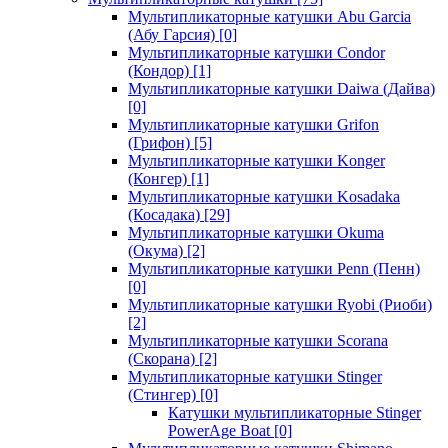
Мультипликаторные катушки Abu Garcia
(Абу Гарсия)
[0]
Мультипликаторные катушки Condor
(Кондор)
[1]
Мультипликаторные катушки Daiwa (Дайва)
[0]
Мультипликаторные катушки Grifon
(Грифон)
[5]
Мультипликаторные катушки Konger
(Конгер)
[1]
Мультипликаторные катушки Kosadaka
(Косадака)
[29]
Мультипликаторные катушки Okuma
(Окума)
[2]
Мультипликаторные катушки Penn (Пенн)
[0]
Мультипликаторные катушки Ryobi (Риоби)
[2]
Мультипликаторные катушки Scorana
(Скорана)
[2]
Мультипликаторные катушки Stinger
(Стингер)
[0]
Катушки мультипликаторные Stinger
PowerAge Boat
[0]