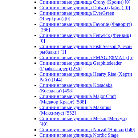
Спиннинговые удилища Crony (Крони)
[0]
Спиннинговые удилища Daiwa (Дайва)
[0]
Спиннинговые удилища EverGreen
(ЭверГрин)
[0]
Спиннинговые удилища Favorite (Фаворит)
[266]
Спиннинговые удилища Fenwick (Фенвик)
[0]
Спиннинговые удилища Fish Season (Сезон
рыбалки)
[1]
Спиннинговые удилища FMAG (ФМАГ)
[5]
Спиннинговые удилища Graphiteleader
(Графитлидер)
[236]
Спиннинговые удилища Hearty Rise (Херти
Райз)
[144]
Спиннинговые удилища Kosadaka
(Косадака)
[498]
Спиннинговые удилища Major Craft
(Маджор Крафт)
[588]
Спиннинговые удилища Maximus
(Максимус)
[552]
Спиннинговые удилища Metsui (Метсуи)
[40]
Спиннинговые удилища Narval (Нарвал)
[40]
Спиннинговые удилища Nordic Stage