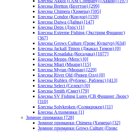
Блесны Akkoi (I AM Company) (Аккои)
[197]
Блесны Bretton (Брэттон)
[299]
Блесны Chimera (Химера)
[595]
Блесны Condor (Кондор)
[159]
Блесны Daiwa (Дайва)
[147]
Блесны Deps (Дэпс)
[1]
Блесны Extreme Fishing (Экстрим Фишинг)
[367]
Блесны Grows Culture (Гровс Культур)
[634]
Блесны Jackall Timon (Джакал Тимон)
[0]
Блесны Kosadaka (Косадака)
[1077]
Блесны Mepps (Мепс)
[0]
Блесны Miari (Миари)
[15]
Блесны Myran (Мюран)
[229]
Блесны River Old (Ривер Олд)
[0]
Блесны Rublex (Рублекс, Раблекс)
[413]
Блесны Select (Селект)
[0]
Блесны Smith (Смит)
[79]
Блесны SV Fishing Lures (СВ Фишинг Люрс)
[310]
Блесны Solvkroken (Солвкрокен)
[11]
Блесны Алхимовки
[1]
Зимние приманки
[728]
Зимние приманки Chimera (Химера)
[32]
Зимние приманки Grows Culture (Гровс