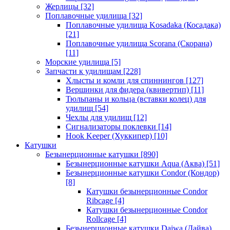
Жерлицы
[32]
Поплавочные удилища
[32]
Поплавочные удилища Kosadaka (Косадака)
[21]
Поплавочные удилища Scorana (Скорана)
[11]
Морские удилища
[5]
Запчасти к удилищам
[228]
Хлысты и комли для спиннингов
[127]
Вершинки для фидера (квивертип)
[11]
Тюльпаны и кольца (вставки колец) для
удилищ
[54]
Чехлы для удилищ
[12]
Сигнализаторы поклевки
[14]
Hook Keeper (Хуккипер)
[10]
Катушки
Безынерционные катушки
[890]
Безынерционные катушки Aqua (Аква)
[51]
Безынерционные катушки Condor (Кондор)
[8]
Катушки безынерционные Condor
Ribcage
[4]
Катушки безынерционные Condor
Rollcage
[4]
Безынерционные катушки Daiwa (Дайва)