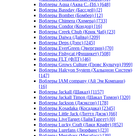
Воблеры Aqua (Аква С.-Пб.)
[648]
Воблеры Bassday (Бассдей)
[2]
Воблеры Bomber (Бомбер)
[12]
Воблеры Chimera (Химера)
[733]
Воблеры Condor (Кондор)
[16]
Воблеры Creek Chub (Крик Чаб)
[23]
Воблеры Daiwa (Дайва)
[209]
Воблеры Deps (Дэпс)
[245]
Воблеры EverGreen (Эвергрин)
[70]
Воблеры Fishycat (Фишикет)
[508]
Воблеры FLT (ФЛТ)
[46]
Воблеры Grows Culture (Гровс Культур)
[999]
Воблеры Halcyon System (Хальцион Систем)
[147]
Воблеры IAM company (Ай Эм Компани)
[16]
Воблеры Jackall (Шакал)
[1157]
Воблеры Jackall Timon (Шакал Тимон)
[320]
Воблеры Jackson (Джэксон)
[178]
Воблеры Kosadaka (Косадака)
[2345]
Воблеры Little Jack (Литтл Джэк)
[66]
Воблеры LiveTarget (ЛайвТаргет)
[0]
Воблеры Lucky Craft (Лаки Крафт)
[852]
Воблеры Lurefans (Люрфанс)
[23]
Воблеры Megabass (Мегабасс)
[39]