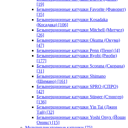
[19]
Безынерционные катушки Favorite (Фаворит)
[35]
Безынерционные катушки Kosadaka
(Косадака)
[106]
Безынерционные катушки Mitchell (Митчел)
[26]
Безынерционные катушки Okuma (Окума)
[47]
Безынерционные катушки Penn (Пенн)
[4]
Безынерционные катушки Ryobi (Риоби)
[177]
Безынерционные катушки Scorana (Скорана)
[31]
Безынерционные катушки Shimano
(Шимано)
[161]
Безынерционные катушки SPRO (СПРО)
[42]
Безынерционные катушки Stinger (Стингер)
[136]
Безынерционные катушки Yin Tai (Джин
Тай)
[32]
Безынерционные катушки Yoshi Onyx (Йоши
Оникс)
[15]
Мультипликаторные катушки
[75]