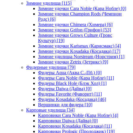
Зимние удилища
[115]
Зимние удочки Cara Noble (Кара Нобле)
[0]
Зимние удочки Champion Rods (Чемпион
Родс)
[6]
Зимние удочки Chimera (Химера)
[6]
Зимние удочки Grifon (Грифон)
[53]
Зимние удочки Grows Culture (Гровс
Культур)
[19]
Зимние удочки Karismax (Карисмакс)
[4]
Зимние удочки Kosadaka (Косадака)
[17]
Зимние удилища Norstream (Норстрим)
[1]
Зимние удочки Zetrix (Зетрикс)
[9]
Фидерные удилища
[79]
Фидеры Aqua (Аква С.-Пб.)
[0]
Фидеры Cara Noble (Кара Нобле)
[11]
Фидеры Black Hole (Блэк Хол)
[1]
Фидеры Daiwa (Дайва)
[0]
Фидеры Favorite (Фаворит)
[11]
Фидеры Kosadaka (Косадака)
[46]
Вершинки для фидера
[10]
Карповые удилища
[34]
Карповики Cara Noble (Кара Нобле)
[4]
Карповики Daiwa (Дайва)
[0]
Карповики Kosadaka (Косадака)
[11]
Карповики Prologic (Пролоджик)
[19]