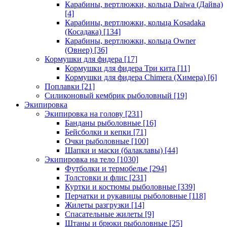
Карабины, вертлюжки, кольца Daiwa (Дайва)
[4]
Карабины, вертлюжки, кольца Kosadaka
(Косадака)
[134]
Карабины, вертлюжки, кольца Owner
(Овнер)
[36]
Кормушки для фидера
[17]
Кормушки для фидера Три кита
[11]
Кормушки для фидера Chimera (Химера)
[6]
Поплавки
[21]
Силиконовый кембрик рыболовный
[19]
Экипировка
Экипировка на голову
[231]
Банданы рыболовные
[16]
Бейсболки и кепки
[71]
Очки рыболовные
[100]
Шапки и маски (балаклавы)
[44]
Экипировка на тело
[1030]
Футболки и термобелье
[294]
Толстовки и флис
[231]
Куртки и костюмы рыболовные
[339]
Перчатки и рукавицы рыболовные
[118]
Жилеты разгрузки
[14]
Спасательные жилеты
[9]
Штаны и брюки рыболовные
[25]