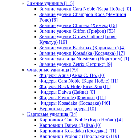
Зимние удилища
[115]
Зимние удочки Cara Noble (Кара Нобле)
[0]
Зимние удочки Champion Rods (Чемпион
Родс)
[6]
Зимние удочки Chimera (Химера)
[6]
Зимние удочки Grifon (Грифон)
[53]
Зимние удочки Grows Culture (Гровс
Культур)
[19]
Зимние удочки Karismax (Карисмакс)
[4]
Зимние удочки Kosadaka (Косадака)
[17]
Зимние удилища Norstream (Норстрим)
[1]
Зимние удочки Zetrix (Зетрикс)
[9]
Фидерные удилища
[79]
Фидеры Aqua (Аква С.-Пб.)
[0]
Фидеры Cara Noble (Кара Нобле)
[11]
Фидеры Black Hole (Блэк Хол)
[1]
Фидеры Daiwa (Дайва)
[0]
Фидеры Favorite (Фаворит)
[11]
Фидеры Kosadaka (Косадака)
[46]
Вершинки для фидера
[10]
Карповые удилища
[34]
Карповики Cara Noble (Кара Нобле)
[4]
Карповики Daiwa (Дайва)
[0]
Карповики Kosadaka (Косадака)
[11]
Карповики Prologic (Пролоджик)
[19]