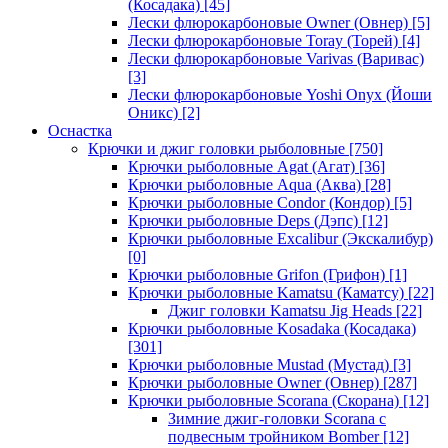
(Косадака)
[45]
Лески флюрокарбоновые Owner (Овнер)
[5]
Лески флюрокарбоновые Toray (Торей)
[4]
Лески флюрокарбоновые Varivas (Варивас)
[3]
Лески флюрокарбоновые Yoshi Onyx (Йоши
Оникс)
[2]
Оснастка
Крючки и джиг головки рыболовные
[750]
Крючки рыболовные Agat (Агат)
[36]
Крючки рыболовные Aqua (Аква)
[28]
Крючки рыболовные Condor (Кондор)
[5]
Крючки рыболовные Deps (Дэпс)
[12]
Крючки рыболовные Excalibur (Экскалибур)
[0]
Крючки рыболовные Grifon (Грифон)
[1]
Крючки рыболовные Kamatsu (Каматсу)
[22]
Джиг головки Kamatsu Jig Heads
[22]
Крючки рыболовные Kosadaka (Косадака)
[301]
Крючки рыболовные Mustad (Мустад)
[3]
Крючки рыболовные Owner (Овнер)
[287]
Крючки рыболовные Scorana (Скорана)
[12]
Зимние джиг-головки Scorana с
подвесным тройником Bomber
[12]