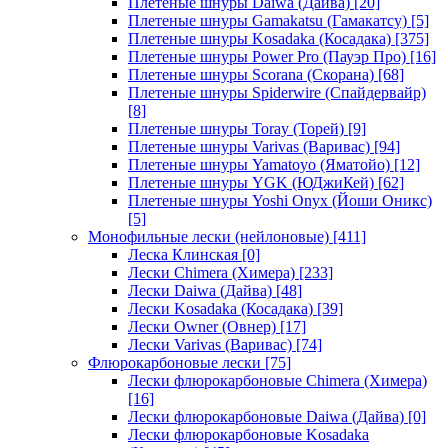
Плетеные шнуры Daiwa (Дайва)
[20]
Плетеные шнуры Gamakatsu (Гамакатсу)
[5]
Плетеные шнуры Kosadaka (Косадака)
[375]
Плетеные шнуры Power Pro (Пауэр Про)
[16]
Плетеные шнуры Scorana (Скорана)
[68]
Плетеные шнуры Spiderwire (Спайдервайр)
[8]
Плетеные шнуры Toray (Торей)
[9]
Плетеные шнуры Varivas (Варивас)
[94]
Плетеные шнуры Yamatoyo (Яматойо)
[12]
Плетеные шнуры YGK (ЮДжиКей)
[62]
Плетеные шнуры Yoshi Onyx (Йоши Оникс)
[5]
Монофильные лески (нейлоновые)
[411]
Леска Клинская
[0]
Лески Chimera (Химера)
[233]
Лески Daiwa (Дайва)
[48]
Лески Kosadaka (Косадака)
[39]
Лески Owner (Овнер)
[17]
Лески Varivas (Варивас)
[74]
Флюрокарбоновые лески
[75]
Лески флюрокарбоновые Chimera (Химера)
[16]
Лески флюрокарбоновые Daiwa (Дайва)
[0]
Лески флюрокарбоновые Kosadaka