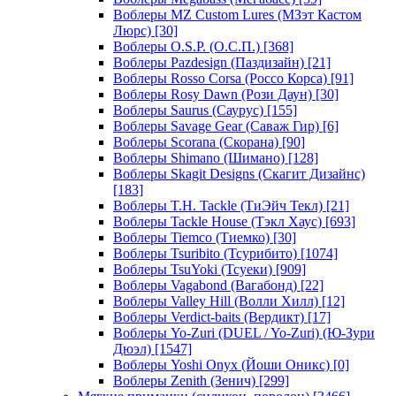
Воблеры MZ Custom Lures (МЗэт Кастом
Люрс)
[30]
Воблеры O.S.P. (О.С.П.)
[368]
Воблеры Pazdesign (Паздизайн)
[21]
Воблеры Rosso Corsa (Россо Корса)
[91]
Воблеры Rosy Dawn (Рози Даун)
[30]
Воблеры Saurus (Саурус)
[155]
Воблеры Savage Gear (Саваж Гир)
[6]
Воблеры Scorana (Скорана)
[90]
Воблеры Shimano (Шимано)
[128]
Воблеры Skagit Designs (Скагит Дизайнс)
[183]
Воблеры T.H. Tackle (ТиЭйч Текл)
[21]
Воблеры Tackle House (Тэкл Хаус)
[693]
Воблеры Tiemco (Тиемко)
[30]
Воблеры Tsuribito (Тсурибито)
[1074]
Воблеры TsuYoki (Тсуеки)
[909]
Воблеры Vagabond (Вагабонд)
[22]
Воблеры Valley Hill (Волли Хилл)
[12]
Воблеры Verdict-baits (Вердикт)
[17]
Воблеры Yo-Zuri (DUEL / Yo-Zuri) (Ю-Зури
Дюэл)
[1547]
Воблеры Yoshi Onyx (Йоши Оникс)
[0]
Воблеры Zenith (Зенич)
[299]