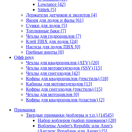
Lowrance
[42]
Sititek
[5]
Держатели датчиков и эхолотов
[4]
Якоря для лодок и фалы
[61]
Сумки для лодок
[5]
Топливные баки
[7]
Чехлы для гидроциклов
[7]
Клей ПВХ для лодок
[24]
Насосы для лодок ПВХ
[0]
Гребные винты
[0]
Офф роуд
Чехлы для квадроциклов (ATV)
[20]
Чехлы для мотовездеходов (SSV)
[15]
Чехлы для снегоходов
[42]
Кофры для квадроциклов (текстиль)
[18]
Кабины для мотовездеходов
[13]
Кофры для снегоходов (текстиль)
[15]
Чехлы для мотоциклов
[0]
Кофры для квадроциклов (пластик)
[2]
Приманки
Твердые приманки (воблеры и т.п.)
[14545]
Набор воблеров (набор приманок)
[28]
Воблеры Angler's Republic или Anre's
(Англерс Репаблик или Анрес)
[5]