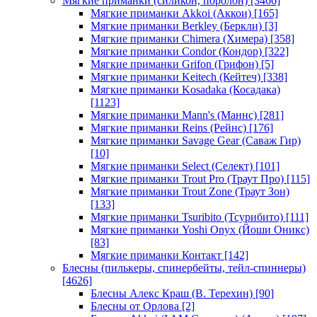
Мягкие приманки (силикон, поролон)
[3466]
Мягкие приманки Akkoi (Аккои)
[165]
Мягкие приманки Berkley (Беркли)
[3]
Мягкие приманки Chimera (Химера)
[358]
Мягкие приманки Condor (Кондор)
[322]
Мягкие приманки Grifon (Грифон)
[5]
Мягкие приманки Keitech (Кейтеч)
[338]
Мягкие приманки Kosadaka (Косадака)
[1123]
Мягкие приманки Mann's (Маннс)
[281]
Мягкие приманки Reins (Рейнс)
[176]
Мягкие приманки Savage Gear (Саваж Гир)
[10]
Мягкие приманки Select (Селект)
[101]
Мягкие приманки Trout Pro (Траут Про)
[115]
Мягкие приманки Trout Zone (Траут Зон)
[133]
Мягкие приманки Tsuribito (Тсурибито)
[111]
Мягкие приманки Yoshi Onyx (Йоши Оникс)
[83]
Мягкие приманки Контакт
[142]
Блесны (пилькеры, спинербейты, тейл-спиннеры)
[4626]
Блесны Алекс Краш (В. Терехин)
[90]
Блесны от Орлова
[2]