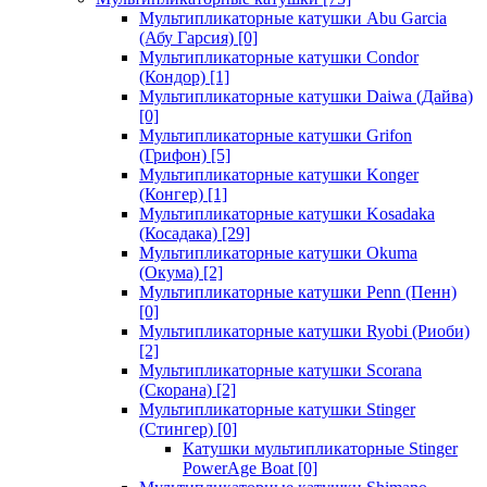
Мультипликаторные катушки Abu Garcia
(Абу Гарсия)
[0]
Мультипликаторные катушки Condor
(Кондор)
[1]
Мультипликаторные катушки Daiwa (Дайва)
[0]
Мультипликаторные катушки Grifon
(Грифон)
[5]
Мультипликаторные катушки Konger
(Конгер)
[1]
Мультипликаторные катушки Kosadaka
(Косадака)
[29]
Мультипликаторные катушки Okuma
(Окума)
[2]
Мультипликаторные катушки Penn (Пенн)
[0]
Мультипликаторные катушки Ryobi (Риоби)
[2]
Мультипликаторные катушки Scorana
(Скорана)
[2]
Мультипликаторные катушки Stinger
(Стингер)
[0]
Катушки мультипликаторные Stinger
PowerAge Boat
[0]