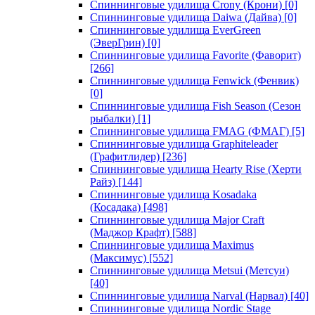
Спиннинговые удилища Crony (Крони)
[0]
Спиннинговые удилища Daiwa (Дайва)
[0]
Спиннинговые удилища EverGreen
(ЭверГрин)
[0]
Спиннинговые удилища Favorite (Фаворит)
[266]
Спиннинговые удилища Fenwick (Фенвик)
[0]
Спиннинговые удилища Fish Season (Сезон
рыбалки)
[1]
Спиннинговые удилища FMAG (ФМАГ)
[5]
Спиннинговые удилища Graphiteleader
(Графитлидер)
[236]
Спиннинговые удилища Hearty Rise (Херти
Райз)
[144]
Спиннинговые удилища Kosadaka
(Косадака)
[498]
Спиннинговые удилища Major Craft
(Маджор Крафт)
[588]
Спиннинговые удилища Maximus
(Максимус)
[552]
Спиннинговые удилища Metsui (Метсуи)
[40]
Спиннинговые удилища Narval (Нарвал)
[40]
Спиннинговые удилища Nordic Stage