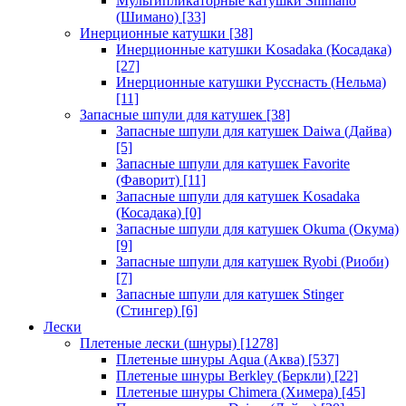
Мультипликаторные катушки Shimano
(Шимано)
[33]
Инерционные катушки
[38]
Инерционные катушки Kosadaka (Косадака)
[27]
Инерционные катушки Русснасть (Нельма)
[11]
Запасные шпули для катушек
[38]
Запасные шпули для катушек Daiwa (Дайва)
[5]
Запасные шпули для катушек Favorite
(Фаворит)
[11]
Запасные шпули для катушек Kosadaka
(Косадака)
[0]
Запасные шпули для катушек Okuma (Окума)
[9]
Запасные шпули для катушек Ryobi (Риоби)
[7]
Запасные шпули для катушек Stinger
(Стингер)
[6]
Лески
Плетеные лески (шнуры)
[1278]
Плетеные шнуры Aqua (Аква)
[537]
Плетеные шнуры Berkley (Беркли)
[22]
Плетеные шнуры Chimera (Химера)
[45]