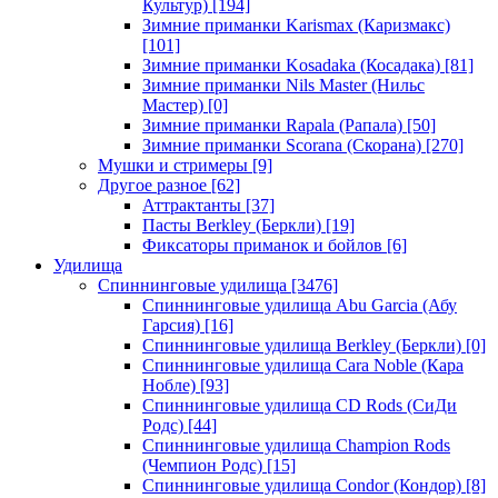
Культур)
[194]
Зимние приманки Karismax (Каризмакс)
[101]
Зимние приманки Kosadaka (Косадака)
[81]
Зимние приманки Nils Master (Нильс
Мастер)
[0]
Зимние приманки Rapala (Рапала)
[50]
Зимние приманки Scorana (Скорана)
[270]
Мушки и стримеры
[9]
Другое разное
[62]
Аттрактанты
[37]
Пасты Berkley (Беркли)
[19]
Фиксаторы приманок и бойлов
[6]
Удилища
Спиннинговые удилища
[3476]
Спиннинговые удилища Abu Garcia (Абу
Гарсия)
[16]
Спиннинговые удилища Berkley (Беркли)
[0]
Спиннинговые удилища Cara Noble (Кара
Нобле)
[93]
Спиннинговые удилища CD Rods (СиДи
Родс)
[44]
Спиннинговые удилища Champion Rods
(Чемпион Родс)
[15]
Спиннинговые удилища Condor (Кондор)
[8]