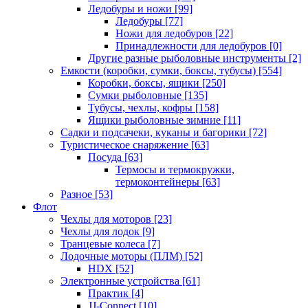
Ледобуры и ножи
[99]
Ледобуры
[77]
Ножи для ледобуров
[22]
Принадлежности для ледобуров
[0]
Другие разные рыболовные инструменты
[2]
Емкости (коробки, сумки, боксы, тубусы)
[554]
Коробки, боксы, ящики
[250]
Сумки рыболовные
[135]
Тубусы, чехлы, кофры
[158]
Ящики рыболовные зимние
[11]
Садки и подсачеки, куканы и багорики
[72]
Туристическое снаряжение
[63]
Посуда
[63]
Термосы и термокружки,
термоконтейнеры
[63]
Разное
[53]
Флот
Чехлы для моторов
[23]
Чехлы для лодок
[9]
Транцевые колеса
[7]
Лодочные моторы (ПЛМ)
[52]
HDX
[52]
Электронные устройства
[61]
Практик
[4]
JJ-Connect
[10]