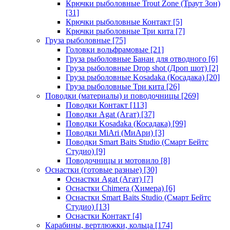
Крючки рыболовные Trout Zone (Траут Зон)
[31]
Крючки рыболовные Контакт
[5]
Крючки рыболовные Три кита
[7]
Груза рыболовные
[75]
Головки вольфрамовые
[21]
Груза рыболовные Банан для отводного
[6]
Груза рыболовные Drop shot (Дроп шот)
[2]
Груза рыболовные Kosadaka (Косадака)
[20]
Груза рыболовные Три кита
[26]
Поводки (материалы) и поводочницы
[269]
Поводки Контакт
[113]
Поводки Agat (Агат)
[37]
Поводки Kosadaka (Косадака)
[99]
Поводки MiAri (МиАри)
[3]
Поводки Smart Baits Studio (Смарт Бейтс
Студио)
[9]
Поводочницы и мотовило
[8]
Оснастки (готовые разные)
[30]
Оснастки Agat (Агат)
[7]
Оснастки Chimera (Химера)
[6]
Оснастки Smart Baits Studio (Смарт Бейтс
Студио)
[13]
Оснастки Контакт
[4]
Карабины, вертлюжки, кольца
[174]