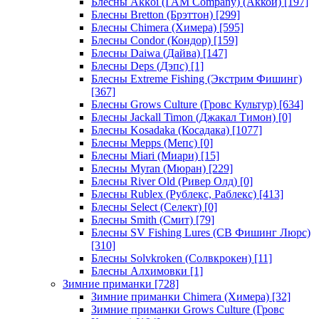
Блесны Akkoi (I AM Company) (Аккои)
[197]
Блесны Bretton (Брэттон)
[299]
Блесны Chimera (Химера)
[595]
Блесны Condor (Кондор)
[159]
Блесны Daiwa (Дайва)
[147]
Блесны Deps (Дэпс)
[1]
Блесны Extreme Fishing (Экстрим Фишинг)
[367]
Блесны Grows Culture (Гровс Культур)
[634]
Блесны Jackall Timon (Джакал Тимон)
[0]
Блесны Kosadaka (Косадака)
[1077]
Блесны Mepps (Мепс)
[0]
Блесны Miari (Миари)
[15]
Блесны Myran (Мюран)
[229]
Блесны River Old (Ривер Олд)
[0]
Блесны Rublex (Рублекс, Раблекс)
[413]
Блесны Select (Селект)
[0]
Блесны Smith (Смит)
[79]
Блесны SV Fishing Lures (СВ Фишинг Люрс)
[310]
Блесны Solvkroken (Солвкрокен)
[11]
Блесны Алхимовки
[1]
Зимние приманки
[728]
Зимние приманки Chimera (Химера)
[32]
Зимние приманки Grows Culture (Гровс