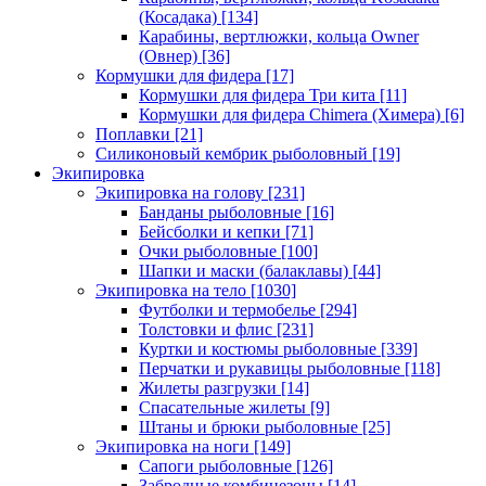
(Косадака)
[134]
Карабины, вертлюжки, кольца Owner
(Овнер)
[36]
Кормушки для фидера
[17]
Кормушки для фидера Три кита
[11]
Кормушки для фидера Chimera (Химера)
[6]
Поплавки
[21]
Силиконовый кембрик рыболовный
[19]
Экипировка
Экипировка на голову
[231]
Банданы рыболовные
[16]
Бейсболки и кепки
[71]
Очки рыболовные
[100]
Шапки и маски (балаклавы)
[44]
Экипировка на тело
[1030]
Футболки и термобелье
[294]
Толстовки и флис
[231]
Куртки и костюмы рыболовные
[339]
Перчатки и рукавицы рыболовные
[118]
Жилеты разгрузки
[14]
Спасательные жилеты
[9]
Штаны и брюки рыболовные
[25]
Экипировка на ноги
[149]
Сапоги рыболовные
[126]
Забродные комбинезоны
[14]