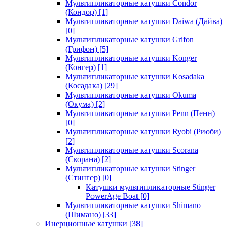
Мультипликаторные катушки Condor
(Кондор)
[1]
Мультипликаторные катушки Daiwa (Дайва)
[0]
Мультипликаторные катушки Grifon
(Грифон)
[5]
Мультипликаторные катушки Konger
(Конгер)
[1]
Мультипликаторные катушки Kosadaka
(Косадака)
[29]
Мультипликаторные катушки Okuma
(Окума)
[2]
Мультипликаторные катушки Penn (Пенн)
[0]
Мультипликаторные катушки Ryobi (Риоби)
[2]
Мультипликаторные катушки Scorana
(Скорана)
[2]
Мультипликаторные катушки Stinger
(Стингер)
[0]
Катушки мультипликаторные Stinger
PowerAge Boat
[0]
Мультипликаторные катушки Shimano
(Шимано)
[33]
Инерционные катушки
[38]