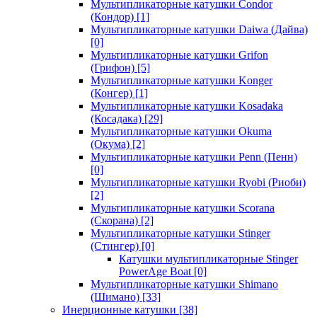
Мультипликаторные катушки Condor
(Кондор)
[1]
Мультипликаторные катушки Daiwa (Дайва)
[0]
Мультипликаторные катушки Grifon
(Грифон)
[5]
Мультипликаторные катушки Konger
(Конгер)
[1]
Мультипликаторные катушки Kosadaka
(Косадака)
[29]
Мультипликаторные катушки Okuma
(Окума)
[2]
Мультипликаторные катушки Penn (Пенн)
[0]
Мультипликаторные катушки Ryobi (Риоби)
[2]
Мультипликаторные катушки Scorana
(Скорана)
[2]
Мультипликаторные катушки Stinger
(Стингер)
[0]
Катушки мультипликаторные Stinger
PowerAge Boat
[0]
Мультипликаторные катушки Shimano
(Шимано)
[33]
Инерционные катушки
[38]