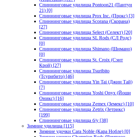
Спиннинговые удилища Pontoon21 (Пантун
21)
[0]
Спиннинговые удилища Prox Inc. (Прокс)
[3]
Спиннинговые удилища Scorana (Скорана)
[27]
Спиннинговые удилища Select (Селект)
[20]
Спиннинговые удилища SL Rods (СЛ Родс)
[0]
Спиннинговые удилища Shimano (Шимано)
[0]
Спиннинговые удилища St. Croix (Сэнт
Крой)
[27]
Спиннинговые удилища Tsuribito
(Тсурибито)
[46]
Спиннинговые удилища Yin Tai (Джин Тай)
[7]
Спиннинговые удилища Yoshi Onyx (Йоши
Оникс)
[16]
Спиннинговые удилища Zemex (Земекс)
[10]
Спиннинговые удилища Zetrix (Зетрикс)
[199]
Спиннинговые удилища б/у
[38]
Зимние удилища
[115]
Зимние удочки Cara Noble (Кара Нобле)
[0]
Зимние удочки Champion Rods (Чемпион