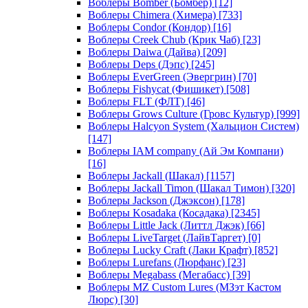
Воблеры Bomber (Бомбер)
[12]
Воблеры Chimera (Химера)
[733]
Воблеры Condor (Кондор)
[16]
Воблеры Creek Chub (Крик Чаб)
[23]
Воблеры Daiwa (Дайва)
[209]
Воблеры Deps (Дэпс)
[245]
Воблеры EverGreen (Эвергрин)
[70]
Воблеры Fishycat (Фишикет)
[508]
Воблеры FLT (ФЛТ)
[46]
Воблеры Grows Culture (Гровс Культур)
[999]
Воблеры Halcyon System (Хальцион Систем)
[147]
Воблеры IAM company (Ай Эм Компани)
[16]
Воблеры Jackall (Шакал)
[1157]
Воблеры Jackall Timon (Шакал Тимон)
[320]
Воблеры Jackson (Джэксон)
[178]
Воблеры Kosadaka (Косадака)
[2345]
Воблеры Little Jack (Литтл Джэк)
[66]
Воблеры LiveTarget (ЛайвТаргет)
[0]
Воблеры Lucky Craft (Лаки Крафт)
[852]
Воблеры Lurefans (Люрфанс)
[23]
Воблеры Megabass (Мегабасс)
[39]
Воблеры MZ Custom Lures (МЗэт Кастом
Люрс)
[30]