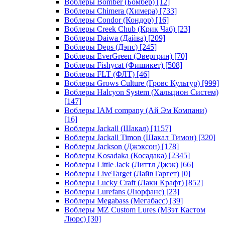
Воблеры Bomber (Бомбер)
[12]
Воблеры Chimera (Химера)
[733]
Воблеры Condor (Кондор)
[16]
Воблеры Creek Chub (Крик Чаб)
[23]
Воблеры Daiwa (Дайва)
[209]
Воблеры Deps (Дэпс)
[245]
Воблеры EverGreen (Эвергрин)
[70]
Воблеры Fishycat (Фишикет)
[508]
Воблеры FLT (ФЛТ)
[46]
Воблеры Grows Culture (Гровс Культур)
[999]
Воблеры Halcyon System (Хальцион Систем)
[147]
Воблеры IAM company (Ай Эм Компани)
[16]
Воблеры Jackall (Шакал)
[1157]
Воблеры Jackall Timon (Шакал Тимон)
[320]
Воблеры Jackson (Джэксон)
[178]
Воблеры Kosadaka (Косадака)
[2345]
Воблеры Little Jack (Литтл Джэк)
[66]
Воблеры LiveTarget (ЛайвТаргет)
[0]
Воблеры Lucky Craft (Лаки Крафт)
[852]
Воблеры Lurefans (Люрфанс)
[23]
Воблеры Megabass (Мегабасс)
[39]
Воблеры MZ Custom Lures (МЗэт Кастом
Люрс)
[30]