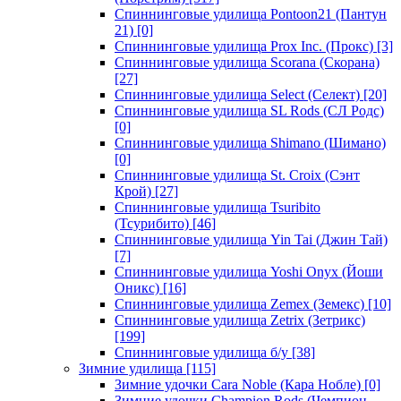
Спиннинговые удилища Pontoon21 (Пантун
21)
[0]
Спиннинговые удилища Prox Inc. (Прокс)
[3]
Спиннинговые удилища Scorana (Скорана)
[27]
Спиннинговые удилища Select (Селект)
[20]
Спиннинговые удилища SL Rods (СЛ Родс)
[0]
Спиннинговые удилища Shimano (Шимано)
[0]
Спиннинговые удилища St. Croix (Сэнт
Крой)
[27]
Спиннинговые удилища Tsuribito
(Тсурибито)
[46]
Спиннинговые удилища Yin Tai (Джин Тай)
[7]
Спиннинговые удилища Yoshi Onyx (Йоши
Оникс)
[16]
Спиннинговые удилища Zemex (Земекс)
[10]
Спиннинговые удилища Zetrix (Зетрикс)
[199]
Спиннинговые удилища б/у
[38]
Зимние удилища
[115]
Зимние удочки Cara Noble (Кара Нобле)
[0]
Зимние удочки Champion Rods (Чемпион