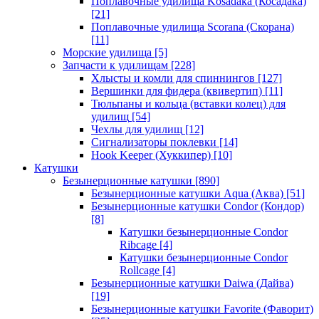
Поплавочные удилища Kosadaka (Косадака)
[21]
Поплавочные удилища Scorana (Скорана)
[11]
Морские удилища
[5]
Запчасти к удилищам
[228]
Хлысты и комли для спиннингов
[127]
Вершинки для фидера (квивертип)
[11]
Тюльпаны и кольца (вставки колец) для
удилищ
[54]
Чехлы для удилищ
[12]
Сигнализаторы поклевки
[14]
Hook Keeper (Хуккипер)
[10]
Катушки
Безынерционные катушки
[890]
Безынерционные катушки Aqua (Аква)
[51]
Безынерционные катушки Condor (Кондор)
[8]
Катушки безынерционные Condor
Ribcage
[4]
Катушки безынерционные Condor
Rollcage
[4]
Безынерционные катушки Daiwa (Дайва)
[19]
Безынерционные катушки Favorite (Фаворит)