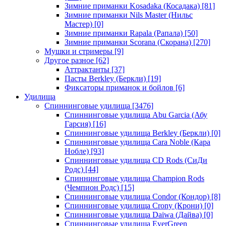
Зимние приманки Kosadaka (Косадака)
[81]
Зимние приманки Nils Master (Нильс
Мастер)
[0]
Зимние приманки Rapala (Рапала)
[50]
Зимние приманки Scorana (Скорана)
[270]
Мушки и стримеры
[9]
Другое разное
[62]
Аттрактанты
[37]
Пасты Berkley (Беркли)
[19]
Фиксаторы приманок и бойлов
[6]
Удилища
Спиннинговые удилища
[3476]
Спиннинговые удилища Abu Garcia (Абу
Гарсия)
[16]
Спиннинговые удилища Berkley (Беркли)
[0]
Спиннинговые удилища Cara Noble (Кара
Нобле)
[93]
Спиннинговые удилища CD Rods (СиДи
Родс)
[44]
Спиннинговые удилища Champion Rods
(Чемпион Родс)
[15]
Спиннинговые удилища Condor (Кондор)
[8]
Спиннинговые удилища Crony (Крони)
[0]
Спиннинговые удилища Daiwa (Дайва)
[0]
Спиннинговые удилища EverGreen