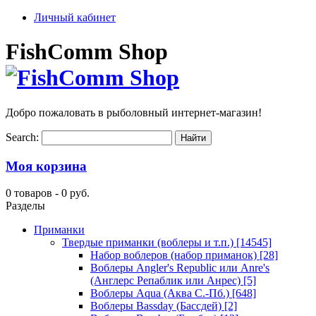
Личный кабинет
FishComm Shop
Добро пожаловать в рыболовный интернет-магазин!
Search:
Моя корзина
0 товаров -
0 руб.
Разделы
Приманки
Твердые приманки (воблеры и т.п.)
[14545]
Набор воблеров (набор приманок)
[28]
Воблеры Angler's Republic или Anre's
(Англерс Репаблик или Анрес)
[5]
Воблеры Aqua (Аква С.-Пб.)
[648]
Воблеры Bassday (Бассдей)
[2]