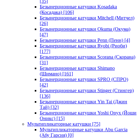
[35]
Безынерционные катушки Kosadaka
(Косадака)
[106]
Безынерционные катушки Mitchell (Митчел)
[26]
Безынерционные катушки Okuma (Окума)
[47]
Безынерционные катушки Penn (Пенн)
[4]
Безынерционные катушки Ryobi (Риоби)
[177]
Безынерционные катушки Scorana (Скорана)
[31]
Безынерционные катушки Shimano
(Шимано)
[161]
Безынерционные катушки SPRO (СПРО)
[42]
Безынерционные катушки Stinger (Стингер)
[136]
Безынерционные катушки Yin Tai (Джин
Тай)
[32]
Безынерционные катушки Yoshi Onyx (Йоши
Оникс)
[15]
Мультипликаторные катушки
[75]
Мультипликаторные катушки Abu Garcia
(Абу Гарсия)
[0]