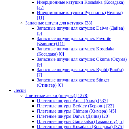
Инерционные катушки Kosadaka (Косадака)
[27]
Инерционные катушки Русснасть (Нельма)
[11]
Запасные шпули для катушек
[38]
Запасные шпули для катушек Daiwa (Дайва)
[5]
Запасные шпули для катушек Favorite
(Фаворит)
[11]
Запасные шпули для катушек Kosadaka
(Косадака)
[0]
Запасные шпули для катушек Okuma (Окума)
[9]
Запасные шпули для катушек Ryobi (Риоби)
[7]
Запасные шпули для катушек Stinger
(Стингер)
[6]
Лески
Плетеные лески (шнуры)
[1278]
Плетеные шнуры Aqua (Аква)
[537]
Плетеные шнуры Berkley (Беркли)
[22]
Плетеные шнуры Chimera (Химера)
[45]
Плетеные шнуры Daiwa (Дайва)
[20]
Плетеные шнуры Gamakatsu (Гамакатсу)
[5]
Плетеные шнуры Kosadaka (Косадака)
[375]