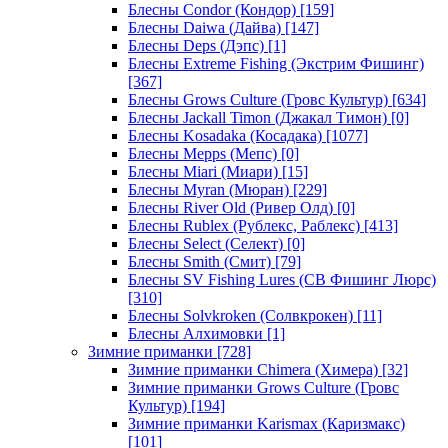
Блесны Condor (Кондор)
[159]
Блесны Daiwa (Дайва)
[147]
Блесны Deps (Дэпс)
[1]
Блесны Extreme Fishing (Экстрим Фишинг)
[367]
Блесны Grows Culture (Гровс Культур)
[634]
Блесны Jackall Timon (Джакал Тимон)
[0]
Блесны Kosadaka (Косадака)
[1077]
Блесны Mepps (Мепс)
[0]
Блесны Miari (Миари)
[15]
Блесны Myran (Мюран)
[229]
Блесны River Old (Ривер Олд)
[0]
Блесны Rublex (Рублекс, Раблекс)
[413]
Блесны Select (Селект)
[0]
Блесны Smith (Смит)
[79]
Блесны SV Fishing Lures (СВ Фишинг Люрс)
[310]
Блесны Solvkroken (Солвкрокен)
[11]
Блесны Алхимовки
[1]
Зимние приманки
[728]
Зимние приманки Chimera (Химера)
[32]
Зимние приманки Grows Culture (Гровс
Культур)
[194]
Зимние приманки Karismax (Каризмакс)
[101]