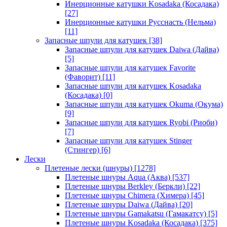
Инерционные катушки Kosadaka (Косадака)
[27]
Инерционные катушки Русснасть (Нельма)
[11]
Запасные шпули для катушек
[38]
Запасные шпули для катушек Daiwa (Дайва)
[5]
Запасные шпули для катушек Favorite
(Фаворит)
[11]
Запасные шпули для катушек Kosadaka
(Косадака)
[0]
Запасные шпули для катушек Okuma (Окума)
[9]
Запасные шпули для катушек Ryobi (Риоби)
[7]
Запасные шпули для катушек Stinger
(Стингер)
[6]
Лески
Плетеные лески (шнуры)
[1278]
Плетеные шнуры Aqua (Аква)
[537]
Плетеные шнуры Berkley (Беркли)
[22]
Плетеные шнуры Chimera (Химера)
[45]
Плетеные шнуры Daiwa (Дайва)
[20]
Плетеные шнуры Gamakatsu (Гамакатсу)
[5]
Плетеные шнуры Kosadaka (Косадака)
[375]