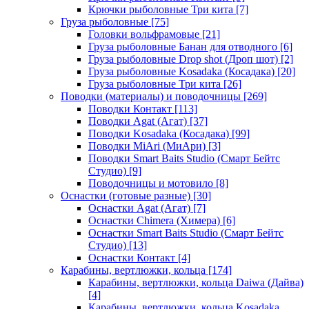
Крючки рыболовные Три кита
[7]
Груза рыболовные
[75]
Головки вольфрамовые
[21]
Груза рыболовные Банан для отводного
[6]
Груза рыболовные Drop shot (Дроп шот)
[2]
Груза рыболовные Kosadaka (Косадака)
[20]
Груза рыболовные Три кита
[26]
Поводки (материалы) и поводочницы
[269]
Поводки Контакт
[113]
Поводки Agat (Агат)
[37]
Поводки Kosadaka (Косадака)
[99]
Поводки MiAri (МиАри)
[3]
Поводки Smart Baits Studio (Смарт Бейтс
Студио)
[9]
Поводочницы и мотовило
[8]
Оснастки (готовые разные)
[30]
Оснастки Agat (Агат)
[7]
Оснастки Chimera (Химера)
[6]
Оснастки Smart Baits Studio (Смарт Бейтс
Студио)
[13]
Оснастки Контакт
[4]
Карабины, вертлюжки, кольца
[174]
Карабины, вертлюжки, кольца Daiwa (Дайва)
[4]
Карабины, вертлюжки, кольца Kosadaka