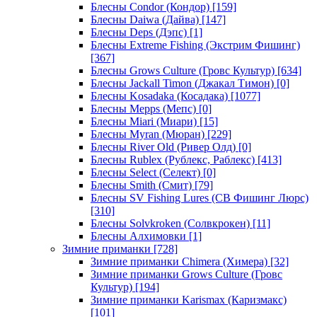
Блесны Condor (Кондор)
[159]
Блесны Daiwa (Дайва)
[147]
Блесны Deps (Дэпс)
[1]
Блесны Extreme Fishing (Экстрим Фишинг)
[367]
Блесны Grows Culture (Гровс Культур)
[634]
Блесны Jackall Timon (Джакал Тимон)
[0]
Блесны Kosadaka (Косадака)
[1077]
Блесны Mepps (Мепс)
[0]
Блесны Miari (Миари)
[15]
Блесны Myran (Мюран)
[229]
Блесны River Old (Ривер Олд)
[0]
Блесны Rublex (Рублекс, Раблекс)
[413]
Блесны Select (Селект)
[0]
Блесны Smith (Смит)
[79]
Блесны SV Fishing Lures (СВ Фишинг Люрс)
[310]
Блесны Solvkroken (Солвкрокен)
[11]
Блесны Алхимовки
[1]
Зимние приманки
[728]
Зимние приманки Chimera (Химера)
[32]
Зимние приманки Grows Culture (Гровс
Культур)
[194]
Зимние приманки Karismax (Каризмакс)
[101]