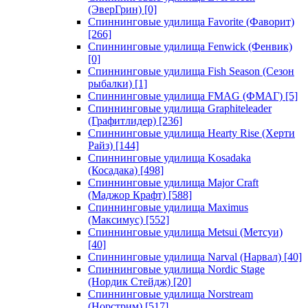
(ЭверГрин)
[0]
Спиннинговые удилища Favorite (Фаворит)
[266]
Спиннинговые удилища Fenwick (Фенвик)
[0]
Спиннинговые удилища Fish Season (Сезон
рыбалки)
[1]
Спиннинговые удилища FMAG (ФМАГ)
[5]
Спиннинговые удилища Graphiteleader
(Графитлидер)
[236]
Спиннинговые удилища Hearty Rise (Херти
Райз)
[144]
Спиннинговые удилища Kosadaka
(Косадака)
[498]
Спиннинговые удилища Major Craft
(Маджор Крафт)
[588]
Спиннинговые удилища Maximus
(Максимус)
[552]
Спиннинговые удилища Metsui (Метсуи)
[40]
Спиннинговые удилища Narval (Нарвал)
[40]
Спиннинговые удилища Nordic Stage
(Нордик Стейдж)
[20]
Спиннинговые удилища Norstream
(Норстрим)
[517]