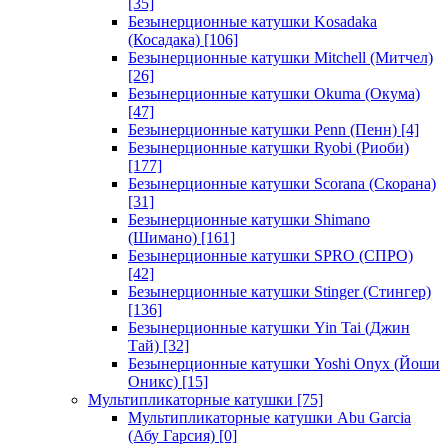
[35]
Безынерционные катушки Kosadaka
(Косадака)
[106]
Безынерционные катушки Mitchell (Митчел)
[26]
Безынерционные катушки Okuma (Окума)
[47]
Безынерционные катушки Penn (Пенн)
[4]
Безынерционные катушки Ryobi (Риоби)
[177]
Безынерционные катушки Scorana (Скорана)
[31]
Безынерционные катушки Shimano
(Шимано)
[161]
Безынерционные катушки SPRO (СПРО)
[42]
Безынерционные катушки Stinger (Стингер)
[136]
Безынерционные катушки Yin Tai (Джин
Тай)
[32]
Безынерционные катушки Yoshi Onyx (Йоши
Оникс)
[15]
Мультипликаторные катушки
[75]
Мультипликаторные катушки Abu Garcia
(Абу Гарсия)
[0]