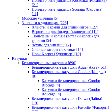
Поплавочные удилища Kosadaka (Косадака)
[21]
Поплавочные удилища Scorana (Скорана)
[11]
Морские удилища
[5]
Запчасти к удилищам
[228]
Хлысты и комли для спиннингов
[127]
Вершинки для фидера (квивертип)
[11]
Тюльпаны и кольца (вставки колец) для
удилищ
[54]
Чехлы для удилищ
[12]
Сигнализаторы поклевки
[14]
Hook Keeper (Хуккипер)
[10]
Катушки
Безынерционные катушки
[890]
Безынерционные катушки Aqua (Аква)
[51]
Безынерционные катушки Condor (Кондор)
[8]
Катушки безынерционные Condor
Ribcage
[4]
Катушки безынерционные Condor
Rollcage
[4]
Безынерционные катушки Daiwa (Дайва)
[19]
Безынерционные катушки Favorite (Фаворит)