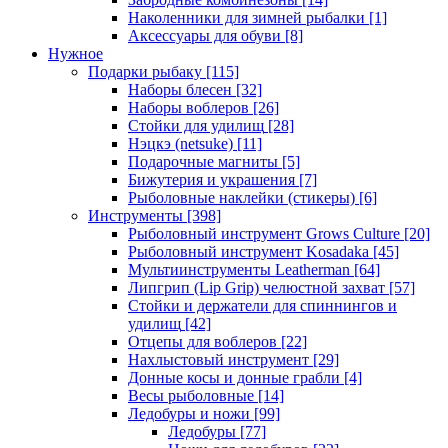
Наколенники для зимней рыбалки
[1]
Аксессуары для обуви
[8]
Нужное
Подарки рыбаку
[115]
Наборы блесен
[32]
Наборы воблеров
[26]
Стойки для удилищ
[28]
Нэцкэ (netsuke)
[11]
Подарочные магниты
[5]
Бижутерия и украшения
[7]
Рыболовные наклейки (стикеры)
[6]
Инструменты
[398]
Рыболовный инструмент Grows Culture
[20]
Рыболовный инструмент Kosadaka
[45]
Мультиинструменты Leatherman
[64]
Липгрип (Lip Grip) челюстной захват
[57]
Стойки и держатели для спиннингов и
удилищ
[42]
Отцепы для воблеров
[22]
Нахлыстовый инструмент
[29]
Донные косы и донные грабли
[4]
Весы рыболовные
[14]
Ледобуры и ножи
[99]
Ледобуры
[77]