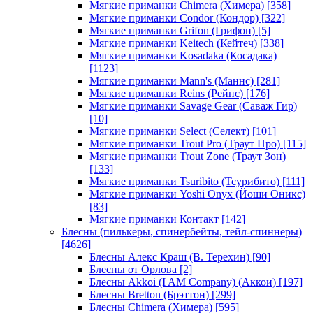
Мягкие приманки Chimera (Химера)
[358]
Мягкие приманки Condor (Кондор)
[322]
Мягкие приманки Grifon (Грифон)
[5]
Мягкие приманки Keitech (Кейтеч)
[338]
Мягкие приманки Kosadaka (Косадака)
[1123]
Мягкие приманки Mann's (Маннс)
[281]
Мягкие приманки Reins (Рейнс)
[176]
Мягкие приманки Savage Gear (Саваж Гир)
[10]
Мягкие приманки Select (Селект)
[101]
Мягкие приманки Trout Pro (Траут Про)
[115]
Мягкие приманки Trout Zone (Траут Зон)
[133]
Мягкие приманки Tsuribito (Тсурибито)
[111]
Мягкие приманки Yoshi Onyx (Йоши Оникс)
[83]
Мягкие приманки Контакт
[142]
Блесны (пилькеры, спинербейты, тейл-спиннеры)
[4626]
Блесны Алекс Краш (В. Терехин)
[90]
Блесны от Орлова
[2]
Блесны Akkoi (I AM Company) (Аккои)
[197]
Блесны Bretton (Брэттон)
[299]
Блесны Chimera (Химера)
[595]