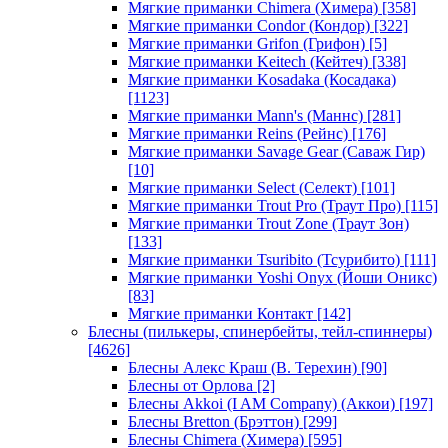
Мягкие приманки Chimera (Химера)
[358]
Мягкие приманки Condor (Кондор)
[322]
Мягкие приманки Grifon (Грифон)
[5]
Мягкие приманки Keitech (Кейтеч)
[338]
Мягкие приманки Kosadaka (Косадака)
[1123]
Мягкие приманки Mann's (Маннс)
[281]
Мягкие приманки Reins (Рейнс)
[176]
Мягкие приманки Savage Gear (Саваж Гир)
[10]
Мягкие приманки Select (Селект)
[101]
Мягкие приманки Trout Pro (Траут Про)
[115]
Мягкие приманки Trout Zone (Траут Зон)
[133]
Мягкие приманки Tsuribito (Тсурибито)
[111]
Мягкие приманки Yoshi Onyx (Йоши Оникс)
[83]
Мягкие приманки Контакт
[142]
Блесны (пилькеры, спинербейты, тейл-спиннеры)
[4626]
Блесны Алекс Краш (В. Терехин)
[90]
Блесны от Орлова
[2]
Блесны Akkoi (I AM Company) (Аккои)
[197]
Блесны Bretton (Брэттон)
[299]
Блесны Chimera (Химера)
[595]