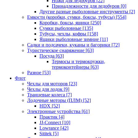
Ножи для ледобуров
[22]
Принадлежности для ледобуров
[0]
Другие разные рыболовные инструменты
[2]
Емкости (коробки, сумки, боксы, тубусы)
[554]
Коробки, боксы, ящики
[250]
Сумки рыболовные
[135]
Тубусы, чехлы, кофры
[158]
Ящики рыболовные зимние
[11]
Садки и подсачеки, куканы и багорики
[72]
Туристическое снаряжение
[63]
Посуда
[63]
Термосы и термокружки,
термоконтейнеры
[63]
Разное
[53]
Флот
Чехлы для моторов
[23]
Чехлы для лодок
[9]
Транцевые колеса
[7]
Лодочные моторы (ПЛМ)
[52]
HDX
[52]
Электронные устройства
[61]
Практик
[4]
JJ-Connect
[10]
Lowrance
[42]
Sititek
[5]