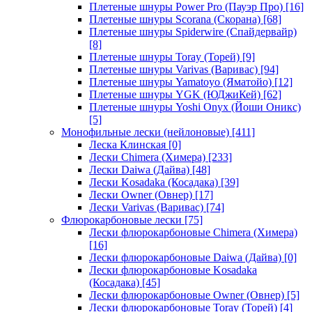
Плетеные шнуры Power Pro (Пауэр Про)
[16]
Плетеные шнуры Scorana (Скорана)
[68]
Плетеные шнуры Spiderwire (Спайдервайр)
[8]
Плетеные шнуры Toray (Торей)
[9]
Плетеные шнуры Varivas (Варивас)
[94]
Плетеные шнуры Yamatoyo (Яматойо)
[12]
Плетеные шнуры YGK (ЮДжиКей)
[62]
Плетеные шнуры Yoshi Onyx (Йоши Оникс)
[5]
Монофильные лески (нейлоновые)
[411]
Леска Клинская
[0]
Лески Chimera (Химера)
[233]
Лески Daiwa (Дайва)
[48]
Лески Kosadaka (Косадака)
[39]
Лески Owner (Овнер)
[17]
Лески Varivas (Варивас)
[74]
Флюрокарбоновые лески
[75]
Лески флюрокарбоновые Chimera (Химера)
[16]
Лески флюрокарбоновые Daiwa (Дайва)
[0]
Лески флюрокарбоновые Kosadaka
(Косадака)
[45]
Лески флюрокарбоновые Owner (Овнер)
[5]
Лески флюрокарбоновые Toray (Торей)
[4]