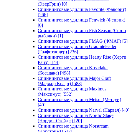
(ЭверГрин)
[0]
Спиннинговые удилища Favorite (Фаворит)
[266]
Спиннинговые удилища Fenwick (Фенвик)
[0]
Спиннинговые удилища Fish Season (Сезон
рыбалки)
[1]
Спиннинговые удилища FMAG (ФМАГ)
[5]
Спиннинговые удилища Graphiteleader
(Графитлидер)
[236]
Спиннинговые удилища Hearty Rise (Херти
Райз)
[144]
Спиннинговые удилища Kosadaka
(Косадака)
[498]
Спиннинговые удилища Major Craft
(Маджор Крафт)
[588]
Спиннинговые удилища Maximus
(Максимус)
[552]
Спиннинговые удилища Metsui (Метсуи)
[40]
Спиннинговые удилища Narval (Нарвал)
[40]
Спиннинговые удилища Nordic Stage
(Нордик Стейдж)
[20]
Спиннинговые удилища Norstream
(Норстрим)
[517]