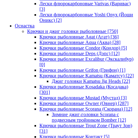
Лески флюрокарбоновые Varivas (Варивас)
[3]
Лески флюрокарбоновые Yoshi Onyx (Йоши
Оникс)
[2]
Оснастка
Крючки и джиг головки рыболовные
[750]
Крючки рыболовные Agat (Агат)
[36]
Крючки рыболовные Aqua (Аква)
[28]
Крючки рыболовные Condor (Кондор)
[5]
Крючки рыболовные Deps (Дэпс)
[12]
Крючки рыболовные Excalibur (Экскалибур)
[0]
Крючки рыболовные Grifon (Грифон)
[1]
Крючки рыболовные Kamatsu (Каматсу)
[22]
Джиг головки Kamatsu Jig Heads
[22]
Крючки рыболовные Kosadaka (Косадака)
[301]
Крючки рыболовные Mustad (Мустад)
[3]
Крючки рыболовные Owner (Овнер)
[287]
Крючки рыболовные Scorana (Скорана)
[12]
Зимние джиг-головки Scorana с
подвесным тройником Bomber
[12]
Крючки рыболовные Trout Zone (Траут Зон)
[31]
Крючки рыболовные Контакт
[5]