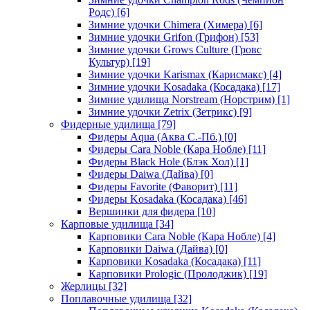
Родс)
[6]
Зимние удочки Chimera (Химера)
[6]
Зимние удочки Grifon (Грифон)
[53]
Зимние удочки Grows Culture (Гровс
Культур)
[19]
Зимние удочки Karismax (Карисмакс)
[4]
Зимние удочки Kosadaka (Косадака)
[17]
Зимние удилища Norstream (Норстрим)
[1]
Зимние удочки Zetrix (Зетрикс)
[9]
Фидерные удилища
[79]
Фидеры Aqua (Аква С.-Пб.)
[0]
Фидеры Cara Noble (Кара Нобле)
[11]
Фидеры Black Hole (Блэк Хол)
[1]
Фидеры Daiwa (Дайва)
[0]
Фидеры Favorite (Фаворит)
[11]
Фидеры Kosadaka (Косадака)
[46]
Вершинки для фидера
[10]
Карповые удилища
[34]
Карповики Cara Noble (Кара Нобле)
[4]
Карповики Daiwa (Дайва)
[0]
Карповики Kosadaka (Косадака)
[11]
Карповики Prologic (Пролоджик)
[19]
Жерлицы
[32]
Поплавочные удилища
[32]