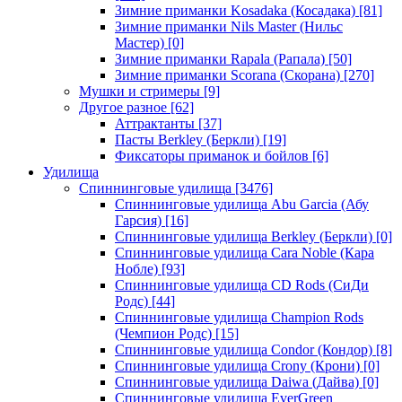
Зимние приманки Kosadaka (Косадака)
[81]
Зимние приманки Nils Master (Нильс
Мастер)
[0]
Зимние приманки Rapala (Рапала)
[50]
Зимние приманки Scorana (Скорана)
[270]
Мушки и стримеры
[9]
Другое разное
[62]
Аттрактанты
[37]
Пасты Berkley (Беркли)
[19]
Фиксаторы приманок и бойлов
[6]
Удилища
Спиннинговые удилища
[3476]
Спиннинговые удилища Abu Garcia (Абу
Гарсия)
[16]
Спиннинговые удилища Berkley (Беркли)
[0]
Спиннинговые удилища Cara Noble (Кара
Нобле)
[93]
Спиннинговые удилища CD Rods (СиДи
Родс)
[44]
Спиннинговые удилища Champion Rods
(Чемпион Родс)
[15]
Спиннинговые удилища Condor (Кондор)
[8]
Спиннинговые удилища Crony (Крони)
[0]
Спиннинговые удилища Daiwa (Дайва)
[0]
Спиннинговые удилища EverGreen