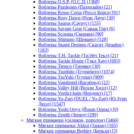
Воблеры O.S.P. (О.С.П.)
[368]
Воблеры Pazdesign (Паздизайн)
[21]
Воблеры Rosso Corsa (Россо Корса)
[91]
Воблеры Rosy Dawn (Рози Даун)
[30]
Воблеры Saurus (Саурус)
[155]
Воблеры Savage Gear (Саваж Гир)
[6]
Воблеры Scorana (Скорана)
[90]
Воблеры Shimano (Шимано)
[128]
Воблеры Skagit Designs (Скагит Дизайнс)
[183]
Воблеры T.H. Tackle (ТиЭйч Текл)
[21]
Воблеры Tackle House (Тэкл Хаус)
[693]
Воблеры Tiemco (Тиемко)
[30]
Воблеры Tsuribito (Тсурибито)
[1074]
Воблеры TsuYoki (Тсуеки)
[909]
Воблеры Vagabond (Вагабонд)
[22]
Воблеры Valley Hill (Волли Хилл)
[12]
Воблеры Verdict-baits (Вердикт)
[17]
Воблеры Yo-Zuri (DUEL / Yo-Zuri) (Ю-Зури
Дюэл)
[1547]
Воблеры Yoshi Onyx (Йоши Оникс)
[0]
Воблеры Zenith (Зенич)
[299]
Мягкие приманки (силикон, поролон)
[3466]
Мягкие приманки Akkoi (Аккои)
[165]
Мягкие приманки Berkley (Беркли)
[3]