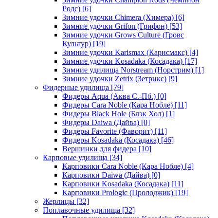
Родс)
[6]
Зимние удочки Chimera (Химера)
[6]
Зимние удочки Grifon (Грифон)
[53]
Зимние удочки Grows Culture (Гровс
Культур)
[19]
Зимние удочки Karismax (Карисмакс)
[4]
Зимние удочки Kosadaka (Косадака)
[17]
Зимние удилища Norstream (Норстрим)
[1]
Зимние удочки Zetrix (Зетрикс)
[9]
Фидерные удилища
[79]
Фидеры Aqua (Аква С.-Пб.)
[0]
Фидеры Cara Noble (Кара Нобле)
[11]
Фидеры Black Hole (Блэк Хол)
[1]
Фидеры Daiwa (Дайва)
[0]
Фидеры Favorite (Фаворит)
[11]
Фидеры Kosadaka (Косадака)
[46]
Вершинки для фидера
[10]
Карповые удилища
[34]
Карповики Cara Noble (Кара Нобле)
[4]
Карповики Daiwa (Дайва)
[0]
Карповики Kosadaka (Косадака)
[11]
Карповики Prologic (Пролоджик)
[19]
Жерлицы
[32]
Поплавочные удилища
[32]