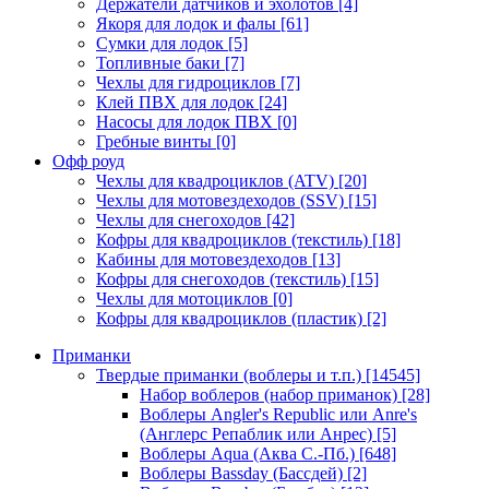
Держатели датчиков и эхолотов
[4]
Якоря для лодок и фалы
[61]
Сумки для лодок
[5]
Топливные баки
[7]
Чехлы для гидроциклов
[7]
Клей ПВХ для лодок
[24]
Насосы для лодок ПВХ
[0]
Гребные винты
[0]
Офф роуд
Чехлы для квадроциклов (ATV)
[20]
Чехлы для мотовездеходов (SSV)
[15]
Чехлы для снегоходов
[42]
Кофры для квадроциклов (текстиль)
[18]
Кабины для мотовездеходов
[13]
Кофры для снегоходов (текстиль)
[15]
Чехлы для мотоциклов
[0]
Кофры для квадроциклов (пластик)
[2]
Приманки
Твердые приманки (воблеры и т.п.)
[14545]
Набор воблеров (набор приманок)
[28]
Воблеры Angler's Republic или Anre's
(Англерс Репаблик или Анрес)
[5]
Воблеры Aqua (Аква С.-Пб.)
[648]
Воблеры Bassday (Бассдей)
[2]