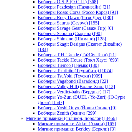
Воблеры O.S.P. (О.С.П.)
[368]
Воблеры Pazdesign (Паздизайн)
[21]
Воблеры Rosso Corsa (Россо Корса)
[91]
Воблеры Rosy Dawn (Рози Даун)
[30]
Воблеры Saurus (Саурус)
[155]
Воблеры Savage Gear (Саваж Гир)
[6]
Воблеры Scorana (Скорана)
[90]
Воблеры Shimano (Шимано)
[128]
Воблеры Skagit Designs (Скагит Дизайнс)
[183]
Воблеры T.H. Tackle (ТиЭйч Текл)
[21]
Воблеры Tackle House (Тэкл Хаус)
[693]
Воблеры Tiemco (Тиемко)
[30]
Воблеры Tsuribito (Тсурибито)
[1074]
Воблеры TsuYoki (Тсуеки)
[909]
Воблеры Vagabond (Вагабонд)
[22]
Воблеры Valley Hill (Волли Хилл)
[12]
Воблеры Verdict-baits (Вердикт)
[17]
Воблеры Yo-Zuri (DUEL / Yo-Zuri) (Ю-Зури
Дюэл)
[1547]
Воблеры Yoshi Onyx (Йоши Оникс)
[0]
Воблеры Zenith (Зенич)
[299]
Мягкие приманки (силикон, поролон)
[3466]
Мягкие приманки Akkoi (Аккои)
[165]
Мягкие приманки Berkley (Беркли)
[3]