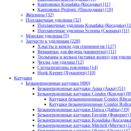
Карповики Kosadaka (Косадака)
[11]
Карповики Prologic (Пролоджик)
[19]
Жерлицы
[32]
Поплавочные удилища
[32]
Поплавочные удилища Kosadaka (Косадака)
[2
Поплавочные удилища Scorana (Скорана)
[11]
Морские удилища
[5]
Запчасти к удилищам
[228]
Хлысты и комли для спиннингов
[127]
Вершинки для фидера (квивертип)
[11]
Тюльпаны и кольца (вставки колец) для удил
Чехлы для удилищ
[12]
Сигнализаторы поклевки
[14]
Hook Keeper (Хуккипер)
[10]
Катушки
Безынерционные катушки
[890]
Безынерционные катушки Aqua (Аква)
[51]
Безынерционные катушки Condor (Кондор)
[8
Катушки безынерционные Condor Ribca
Катушки безынерционные Condor Rollc
Безынерционные катушки Daiwa (Дайва)
[19]
Безынерционные катушки Favorite (Фаворит)
[
Безынерционные катушки Kosadaka (Косадака
Безынерционные катушки Mitchell (Митчел)
[2
Безынерционные катушки Okuma (Окума)
[47