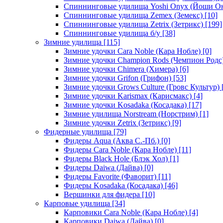
Спиннинговые удилища Yoshi Onyx (Йоши О
Спиннинговые удилища Zemex (Земекс)
[10]
Спиннинговые удилища Zetrix (Зетрикс)
[199]
Спиннинговые удилища б/у
[38]
Зимние удилища
[115]
Зимние удочки Cara Noble (Кара Нобле)
[0]
Зимние удочки Champion Rods (Чемпион Родс
Зимние удочки Chimera (Химера)
[6]
Зимние удочки Grifon (Грифон)
[53]
Зимние удочки Grows Culture (Гровс Культур)
Зимние удочки Karismax (Карисмакс)
[4]
Зимние удочки Kosadaka (Косадака)
[17]
Зимние удилища Norstream (Норстрим)
[1]
Зимние удочки Zetrix (Зетрикс)
[9]
Фидерные удилища
[79]
Фидеры Aqua (Аква С.-Пб.)
[0]
Фидеры Cara Noble (Кара Нобле)
[11]
Фидеры Black Hole (Блэк Хол)
[1]
Фидеры Daiwa (Дайва)
[0]
Фидеры Favorite (Фаворит)
[11]
Фидеры Kosadaka (Косадака)
[46]
Вершинки для фидера
[10]
Карповые удилища
[34]
Карповики Cara Noble (Кара Нобле)
[4]
Карповики Daiwa (Дайва)
[0]