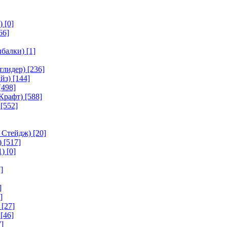
)
[0]
66]
ыбалки)
[1]
тлидер)
[236]
йз)
[144]
[498]
Крафт)
[588]
[552]
 Стейдж)
[20]
)
[517]
1)
[0]
]
]
]
[27]
[46]
]