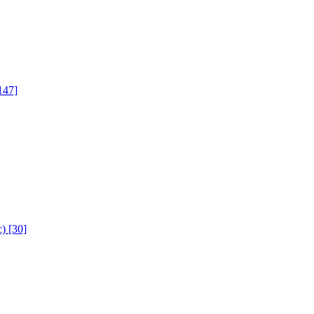
147]
с)
[30]