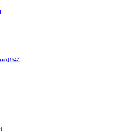
]
юэл)
[1547]
]