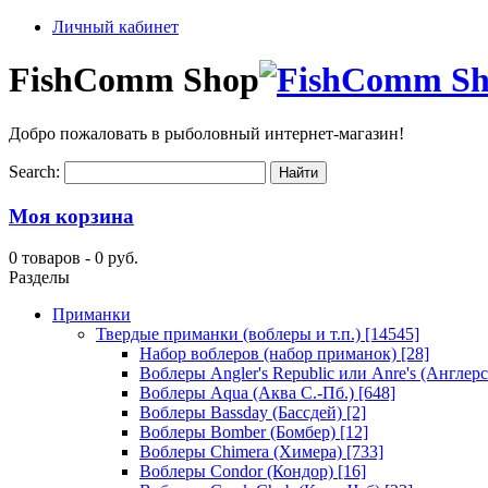
Личный кабинет
FishComm Shop
Добро пожаловать в рыболовный интернет-магазин!
Search:
Моя корзина
0 товаров -
0 руб.
Разделы
Приманки
Твердые приманки (воблеры и т.п.)
[14545]
Набор воблеров (набор приманок)
[28]
Воблеры Angler's Republic или Anre's (Англер
Воблеры Aqua (Аква С.-Пб.)
[648]
Воблеры Bassday (Бассдей)
[2]
Воблеры Bomber (Бомбер)
[12]
Воблеры Chimera (Химера)
[733]
Воблеры Condor (Кондор)
[16]