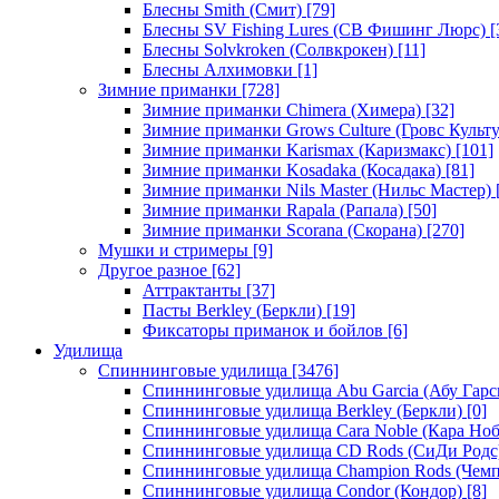
Блесны Smith (Смит)
[79]
Блесны SV Fishing Lures (СВ Фишинг Люрс)
[
Блесны Solvkroken (Солвкрокен)
[11]
Блесны Алхимовки
[1]
Зимние приманки
[728]
Зимние приманки Chimera (Химера)
[32]
Зимние приманки Grows Culture (Гровс Культу
Зимние приманки Karismax (Каризмакс)
[101]
Зимние приманки Kosadaka (Косадака)
[81]
Зимние приманки Nils Master (Нильс Мастер)
Зимние приманки Rapala (Рапала)
[50]
Зимние приманки Scorana (Скорана)
[270]
Мушки и стримеры
[9]
Другое разное
[62]
Аттрактанты
[37]
Пасты Berkley (Беркли)
[19]
Фиксаторы приманок и бойлов
[6]
Удилища
Спиннинговые удилища
[3476]
Спиннинговые удилища Abu Garcia (Абу Гарс
Спиннинговые удилища Berkley (Беркли)
[0]
Спиннинговые удилища Cara Noble (Кара Ноб
Спиннинговые удилища CD Rods (СиДи Родс
Спиннинговые удилища Champion Rods (Чемп
Спиннинговые удилища Condor (Кондор)
[8]