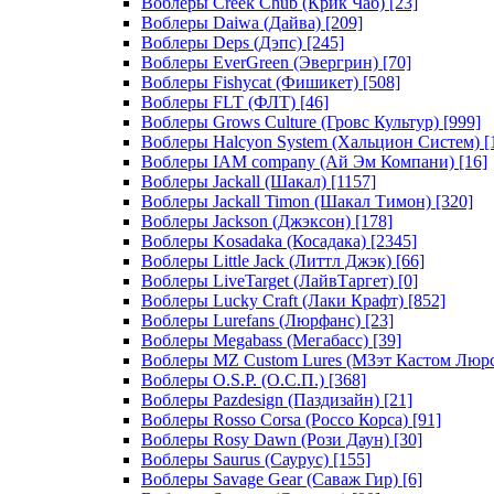
Воблеры Creek Chub (Крик Чаб)
[23]
Воблеры Daiwa (Дайва)
[209]
Воблеры Deps (Дэпс)
[245]
Воблеры EverGreen (Эвергрин)
[70]
Воблеры Fishycat (Фишикет)
[508]
Воблеры FLT (ФЛТ)
[46]
Воблеры Grows Culture (Гровс Культур)
[999]
Воблеры Halcyon System (Хальцион Систем)
[
Воблеры IAM company (Ай Эм Компани)
[16]
Воблеры Jackall (Шакал)
[1157]
Воблеры Jackall Timon (Шакал Тимон)
[320]
Воблеры Jackson (Джэксон)
[178]
Воблеры Kosadaka (Косадака)
[2345]
Воблеры Little Jack (Литтл Джэк)
[66]
Воблеры LiveTarget (ЛайвТаргет)
[0]
Воблеры Lucky Craft (Лаки Крафт)
[852]
Воблеры Lurefans (Люрфанс)
[23]
Воблеры Megabass (Мегабасс)
[39]
Воблеры MZ Custom Lures (МЗэт Кастом Люр
Воблеры O.S.P. (О.С.П.)
[368]
Воблеры Pazdesign (Паздизайн)
[21]
Воблеры Rosso Corsa (Россо Корса)
[91]
Воблеры Rosy Dawn (Рози Даун)
[30]
Воблеры Saurus (Саурус)
[155]
Воблеры Savage Gear (Саваж Гир)
[6]