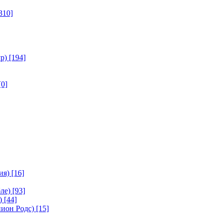
310]
р)
[194]
[0]
ия)
[16]
ле)
[93]
)
[44]
ион Родс)
[15]