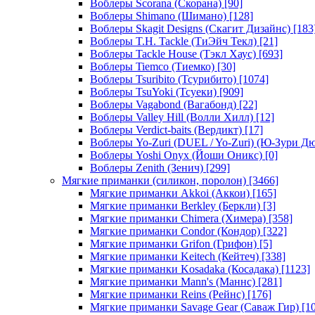
Воблеры Scorana (Скорана)
[90]
Воблеры Shimano (Шимано)
[128]
Воблеры Skagit Designs (Скагит Дизайнс)
[183
Воблеры T.H. Tackle (ТиЭйч Текл)
[21]
Воблеры Tackle House (Тэкл Хаус)
[693]
Воблеры Tiemco (Тиемко)
[30]
Воблеры Tsuribito (Тсурибито)
[1074]
Воблеры TsuYoki (Тсуеки)
[909]
Воблеры Vagabond (Вагабонд)
[22]
Воблеры Valley Hill (Волли Хилл)
[12]
Воблеры Verdict-baits (Вердикт)
[17]
Воблеры Yo-Zuri (DUEL / Yo-Zuri) (Ю-Зури Д
Воблеры Yoshi Onyx (Йоши Оникс)
[0]
Воблеры Zenith (Зенич)
[299]
Мягкие приманки (силикон, поролон)
[3466]
Мягкие приманки Akkoi (Аккои)
[165]
Мягкие приманки Berkley (Беркли)
[3]
Мягкие приманки Chimera (Химера)
[358]
Мягкие приманки Condor (Кондор)
[322]
Мягкие приманки Grifon (Грифон)
[5]
Мягкие приманки Keitech (Кейтеч)
[338]
Мягкие приманки Kosadaka (Косадака)
[1123]
Мягкие приманки Mann's (Маннс)
[281]
Мягкие приманки Reins (Рейнс)
[176]
Мягкие приманки Savage Gear (Саваж Гир)
[10