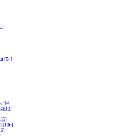
1]
ищ
[54]
]
ge
[4]
age
[4]
35]
)
[106]
6]
]