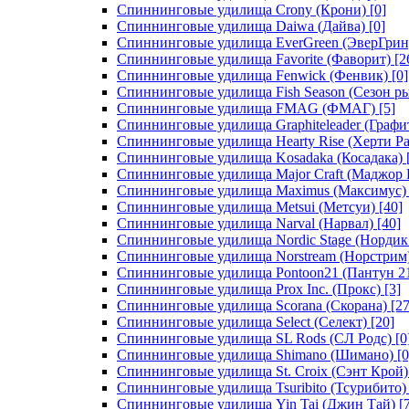
Спиннинговые удилища Crony (Крони)
[0]
Спиннинговые удилища Daiwa (Дайва)
[0]
Спиннинговые удилища EverGreen (ЭверГрин
Спиннинговые удилища Favorite (Фаворит)
[2
Спиннинговые удилища Fenwick (Фенвик)
[0]
Спиннинговые удилища Fish Season (Сезон р
Спиннинговые удилища FMAG (ФМАГ)
[5]
Спиннинговые удилища Graphiteleader (Графи
Спиннинговые удилища Hearty Rise (Херти Ра
Спиннинговые удилища Kosadaka (Косадака)
Спиннинговые удилища Major Craft (Маджор 
Спиннинговые удилища Maximus (Максимус)
Спиннинговые удилища Metsui (Метсуи)
[40]
Спиннинговые удилища Narval (Нарвал)
[40]
Спиннинговые удилища Nordic Stage (Нордик
Спиннинговые удилища Norstream (Норстрим
Спиннинговые удилища Pontoon21 (Пантун 2
Спиннинговые удилища Prox Inc. (Прокс)
[3]
Спиннинговые удилища Scorana (Скорана)
[27
Спиннинговые удилища Select (Селект)
[20]
Спиннинговые удилища SL Rods (СЛ Родс)
[0
Спиннинговые удилища Shimano (Шимано)
[0
Спиннинговые удилища St. Croix (Сэнт Крой)
Спиннинговые удилища Tsuribito (Тсурибито)
Спиннинговые удилища Yin Tai (Джин Тай)
[7