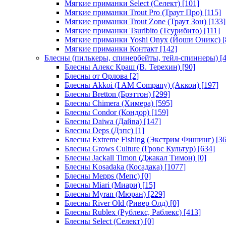
Мягкие приманки Select (Селект)
[101]
Мягкие приманки Trout Pro (Траут Про)
[115]
Мягкие приманки Trout Zone (Траут Зон)
[133]
Мягкие приманки Tsuribito (Тсурибито)
[111]
Мягкие приманки Yoshi Onyx (Йоши Оникс)
[
Мягкие приманки Контакт
[142]
Блесны (пилькеры, спинербейты, тейл-спиннеры)
[4
Блесны Алекс Краш (В. Терехин)
[90]
Блесны от Орлова
[2]
Блесны Akkoi (I AM Company) (Аккои)
[197]
Блесны Bretton (Брэттон)
[299]
Блесны Chimera (Химера)
[595]
Блесны Condor (Кондор)
[159]
Блесны Daiwa (Дайва)
[147]
Блесны Deps (Дэпс)
[1]
Блесны Extreme Fishing (Экстрим Фишинг)
[36
Блесны Grows Culture (Гровс Культур)
[634]
Блесны Jackall Timon (Джакал Тимон)
[0]
Блесны Kosadaka (Косадака)
[1077]
Блесны Mepps (Мепс)
[0]
Блесны Miari (Миари)
[15]
Блесны Myran (Мюран)
[229]
Блесны River Old (Ривер Олд)
[0]
Блесны Rublex (Рублекс, Раблекс)
[413]
Блесны Select (Селект)
[0]