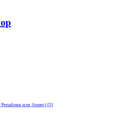
с Репаблик или Анрес)
[5]