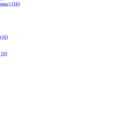
никс)
[16]
)
[6]
[19]