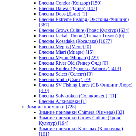
Блесны Condor (Кондор)
[159]
Блесны Daiwa (Дайва)
[147]
Блесны Deps (Дэпс)
[1]
Блесны Extreme Fishing (Экстрим Фишинг)
[367]
Блесны Grows Culture (Гровс Культур)
[634]
Блесны Jackall Timon (Джакал Тимон)
[0]
Блесны Kosadaka (Косадака)
[1077]
Блесны Mepps (Мепс)
[0]
Блесны Miari (Миари)
[15]
Блесны Myran (Мюран)
[229]
Блесны River Old (Ривер Олд)
[0]
Блесны Rublex (Рублекс, Раблекс)
[413]
Блесны Select (Селект)
[0]
Блесны Smith (Смит)
[79]
Блесны SV Fishing Lures (СВ Фишинг Люрс)
[310]
Блесны Solvkroken (Солвкрокен)
[11]
Блесны Алхимовки
[1]
Зимние приманки
[728]
Зимние приманки Chimera (Химера)
[32]
Зимние приманки Grows Culture (Гровс
Культур)
[194]
Зимние приманки Karismax (Каризмакс)
[101]