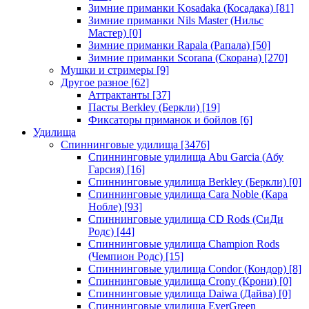
Зимние приманки Kosadaka (Косадака)
[81]
Зимние приманки Nils Master (Нильс
Мастер)
[0]
Зимние приманки Rapala (Рапала)
[50]
Зимние приманки Scorana (Скорана)
[270]
Мушки и стримеры
[9]
Другое разное
[62]
Аттрактанты
[37]
Пасты Berkley (Беркли)
[19]
Фиксаторы приманок и бойлов
[6]
Удилища
Спиннинговые удилища
[3476]
Спиннинговые удилища Abu Garcia (Абу
Гарсия)
[16]
Спиннинговые удилища Berkley (Беркли)
[0]
Спиннинговые удилища Cara Noble (Кара
Нобле)
[93]
Спиннинговые удилища CD Rods (СиДи
Родс)
[44]
Спиннинговые удилища Champion Rods
(Чемпион Родс)
[15]
Спиннинговые удилища Condor (Кондор)
[8]
Спиннинговые удилища Crony (Крони)
[0]
Спиннинговые удилища Daiwa (Дайва)
[0]
Спиннинговые удилища EverGreen