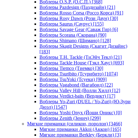
Воблеры O.S.P. (О.С.П.)
[368]
Воблеры Pazdesign (Паздизайн)
[21]
Воблеры Rosso Corsa (Россо Корса)
[91]
Воблеры Rosy Dawn (Рози Даун)
[30]
Воблеры Saurus (Саурус)
[155]
Воблеры Savage Gear (Саваж Гир)
[6]
Воблеры Scorana (Скорана)
[90]
Воблеры Shimano (Шимано)
[128]
Воблеры Skagit Designs (Скагит Дизайнс)
[183]
Воблеры T.H. Tackle (ТиЭйч Текл)
[21]
Воблеры Tackle House (Тэкл Хаус)
[693]
Воблеры Tiemco (Тиемко)
[30]
Воблеры Tsuribito (Тсурибито)
[1074]
Воблеры TsuYoki (Тсуеки)
[909]
Воблеры Vagabond (Вагабонд)
[22]
Воблеры Valley Hill (Волли Хилл)
[12]
Воблеры Verdict-baits (Вердикт)
[17]
Воблеры Yo-Zuri (DUEL / Yo-Zuri) (Ю-Зури
Дюэл)
[1547]
Воблеры Yoshi Onyx (Йоши Оникс)
[0]
Воблеры Zenith (Зенич)
[299]
Мягкие приманки (силикон, поролон)
[3466]
Мягкие приманки Akkoi (Аккои)
[165]
Мягкие приманки Berkley (Беркли)
[3]