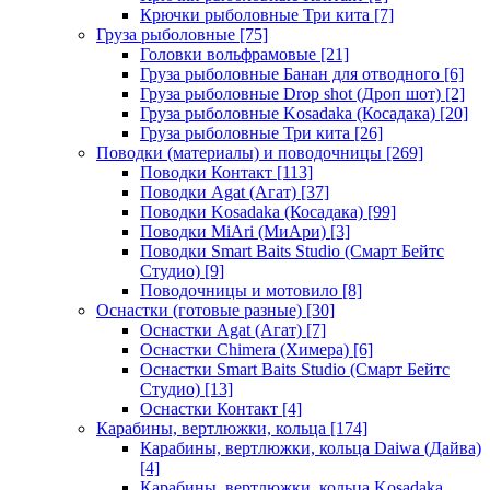
Крючки рыболовные Три кита
[7]
Груза рыболовные
[75]
Головки вольфрамовые
[21]
Груза рыболовные Банан для отводного
[6]
Груза рыболовные Drop shot (Дроп шот)
[2]
Груза рыболовные Kosadaka (Косадака)
[20]
Груза рыболовные Три кита
[26]
Поводки (материалы) и поводочницы
[269]
Поводки Контакт
[113]
Поводки Agat (Агат)
[37]
Поводки Kosadaka (Косадака)
[99]
Поводки MiAri (МиАри)
[3]
Поводки Smart Baits Studio (Смарт Бейтс
Студио)
[9]
Поводочницы и мотовило
[8]
Оснастки (готовые разные)
[30]
Оснастки Agat (Агат)
[7]
Оснастки Chimera (Химера)
[6]
Оснастки Smart Baits Studio (Смарт Бейтс
Студио)
[13]
Оснастки Контакт
[4]
Карабины, вертлюжки, кольца
[174]
Карабины, вертлюжки, кольца Daiwa (Дайва)
[4]
Карабины, вертлюжки, кольца Kosadaka