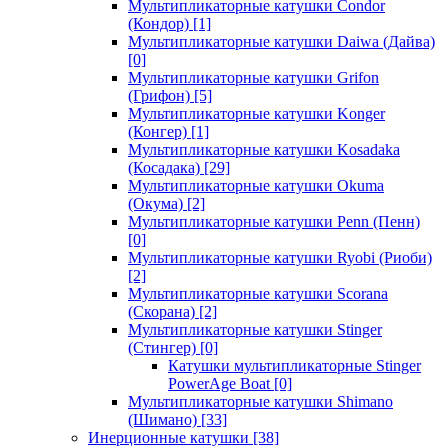
Мультипликаторные катушки Condor
(Кондор)
[1]
Мультипликаторные катушки Daiwa (Дайва)
[0]
Мультипликаторные катушки Grifon
(Грифон)
[5]
Мультипликаторные катушки Konger
(Конгер)
[1]
Мультипликаторные катушки Kosadaka
(Косадака)
[29]
Мультипликаторные катушки Okuma
(Окума)
[2]
Мультипликаторные катушки Penn (Пенн)
[0]
Мультипликаторные катушки Ryobi (Риоби)
[2]
Мультипликаторные катушки Scorana
(Скорана)
[2]
Мультипликаторные катушки Stinger
(Стингер)
[0]
Катушки мультипликаторные Stinger
PowerAge Boat
[0]
Мультипликаторные катушки Shimano
(Шимано)
[33]
Инерционные катушки
[38]