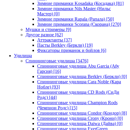
Зимние приманки Kosadaka (Косадака)
[81]
Зимние приманки Nils Master (Нильс
Мастер)
[0]
Зимние приманки Rapala (Рапала)
[50]
Зимние приманки Scorana (Скорана)
[270]
Мушки и стримеры
[9]
Другое разное
[62]
Аттрактанты
[37]
Пасты Berkley (Беркли)
[19]
Фиксаторы приманок и бойлов
[6]
Удилища
Спиннинговые удилища
[3476]
Спиннинговые удилища Abu Garcia (Абу
Гарсия)
[16]
Спиннинговые удилища Berkley (Беркли)
[0]
Спиннинговые удилища Cara Noble (Кара
Нобле)
[93]
Спиннинговые удилища CD Rods (СиДи
Родс)
[44]
Спиннинговые удилища Champion Rods
(Чемпион Родс)
[15]
Спиннинговые удилища Condor (Кондор)
[8]
Спиннинговые удилища Crony (Крони)
[0]
Спиннинговые удилища Daiwa (Дайва)
[0]
Спиннинговые удилища EverGreen