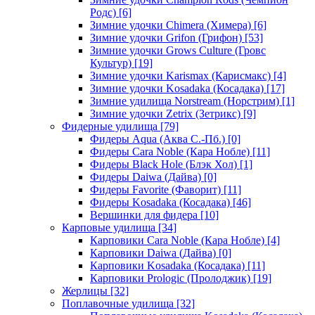
Родс)
[6]
Зимние удочки Chimera (Химера)
[6]
Зимние удочки Grifon (Грифон)
[53]
Зимние удочки Grows Culture (Гровс
Культур)
[19]
Зимние удочки Karismax (Карисмакс)
[4]
Зимние удочки Kosadaka (Косадака)
[17]
Зимние удилища Norstream (Норстрим)
[1]
Зимние удочки Zetrix (Зетрикс)
[9]
Фидерные удилища
[79]
Фидеры Aqua (Аква С.-Пб.)
[0]
Фидеры Cara Noble (Кара Нобле)
[11]
Фидеры Black Hole (Блэк Хол)
[1]
Фидеры Daiwa (Дайва)
[0]
Фидеры Favorite (Фаворит)
[11]
Фидеры Kosadaka (Косадака)
[46]
Вершинки для фидера
[10]
Карповые удилища
[34]
Карповики Cara Noble (Кара Нобле)
[4]
Карповики Daiwa (Дайва)
[0]
Карповики Kosadaka (Косадака)
[11]
Карповики Prologic (Пролоджик)
[19]
Жерлицы
[32]
Поплавочные удилища
[32]