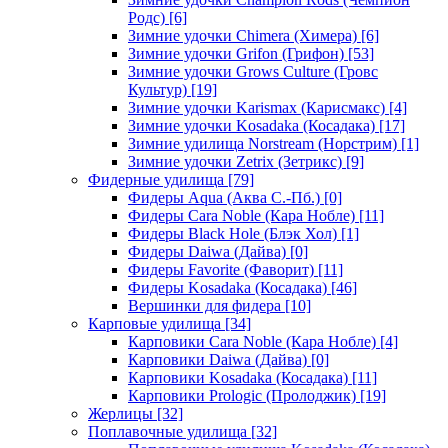
Родс)
[6]
Зимние удочки Chimera (Химера)
[6]
Зимние удочки Grifon (Грифон)
[53]
Зимние удочки Grows Culture (Гровс
Культур)
[19]
Зимние удочки Karismax (Карисмакс)
[4]
Зимние удочки Kosadaka (Косадака)
[17]
Зимние удилища Norstream (Норстрим)
[1]
Зимние удочки Zetrix (Зетрикс)
[9]
Фидерные удилища
[79]
Фидеры Aqua (Аква С.-Пб.)
[0]
Фидеры Cara Noble (Кара Нобле)
[11]
Фидеры Black Hole (Блэк Хол)
[1]
Фидеры Daiwa (Дайва)
[0]
Фидеры Favorite (Фаворит)
[11]
Фидеры Kosadaka (Косадака)
[46]
Вершинки для фидера
[10]
Карповые удилища
[34]
Карповики Cara Noble (Кара Нобле)
[4]
Карповики Daiwa (Дайва)
[0]
Карповики Kosadaka (Косадака)
[11]
Карповики Prologic (Пролоджик)
[19]
Жерлицы
[32]
Поплавочные удилища
[32]