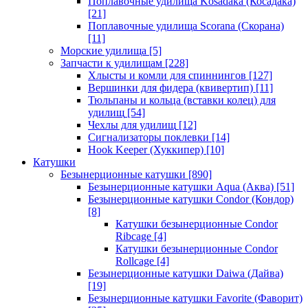
Поплавочные удилища Kosadaka (Косадака)
[21]
Поплавочные удилища Scorana (Скорана)
[11]
Морские удилища
[5]
Запчасти к удилищам
[228]
Хлысты и комли для спиннингов
[127]
Вершинки для фидера (квивертип)
[11]
Тюльпаны и кольца (вставки колец) для
удилищ
[54]
Чехлы для удилищ
[12]
Сигнализаторы поклевки
[14]
Hook Keeper (Хуккипер)
[10]
Катушки
Безынерционные катушки
[890]
Безынерционные катушки Aqua (Аква)
[51]
Безынерционные катушки Condor (Кондор)
[8]
Катушки безынерционные Condor
Ribcage
[4]
Катушки безынерционные Condor
Rollcage
[4]
Безынерционные катушки Daiwa (Дайва)
[19]
Безынерционные катушки Favorite (Фаворит)