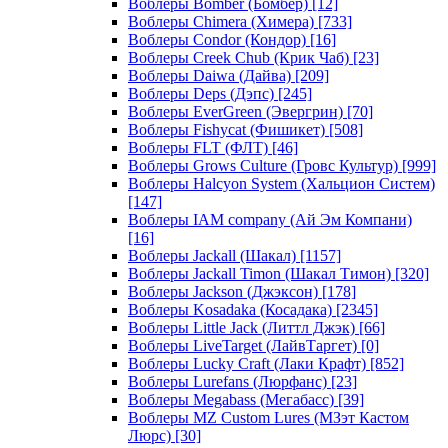
Воблеры Bomber (Бомбер)
[12]
Воблеры Chimera (Химера)
[733]
Воблеры Condor (Кондор)
[16]
Воблеры Creek Chub (Крик Чаб)
[23]
Воблеры Daiwa (Дайва)
[209]
Воблеры Deps (Дэпс)
[245]
Воблеры EverGreen (Эвергрин)
[70]
Воблеры Fishycat (Фишикет)
[508]
Воблеры FLT (ФЛТ)
[46]
Воблеры Grows Culture (Гровс Культур)
[999]
Воблеры Halcyon System (Хальцион Систем)
[147]
Воблеры IAM company (Ай Эм Компани)
[16]
Воблеры Jackall (Шакал)
[1157]
Воблеры Jackall Timon (Шакал Тимон)
[320]
Воблеры Jackson (Джэксон)
[178]
Воблеры Kosadaka (Косадака)
[2345]
Воблеры Little Jack (Литтл Джэк)
[66]
Воблеры LiveTarget (ЛайвТаргет)
[0]
Воблеры Lucky Craft (Лаки Крафт)
[852]
Воблеры Lurefans (Люрфанс)
[23]
Воблеры Megabass (Мегабасс)
[39]
Воблеры MZ Custom Lures (МЗэт Кастом
Люрс)
[30]