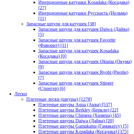
Инерционные катушки Kosadaka (Косадака)
[27]
Инерционные катушки Русснасть (Нельма)
[11]
Запасные шпули для катушек
[38]
Запасные шпули для катушек Daiwa (Дайва)
[5]
Запасные шпули для катушек Favorite
(Фаворит)
[11]
Запасные шпули для катушек Kosadaka
(Косадака)
[0]
Запасные шпули для катушек Okuma (Окума)
[9]
Запасные шпули для катушек Ryobi (Риоби)
[7]
Запасные шпули для катушек Stinger
(Стингер)
[6]
Лески
Плетеные лески (шнуры)
[1278]
Плетеные шнуры Aqua (Аква)
[537]
Плетеные шнуры Berkley (Беркли)
[22]
Плетеные шнуры Chimera (Химера)
[45]
Плетеные шнуры Daiwa (Дайва)
[20]
Плетеные шнуры Gamakatsu (Гамакатсу)
[5]
Плетеные шнуры Kosadaka (Косадака)
[375]