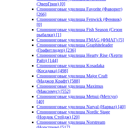
(ЭверГрин)
[0]
Спиннинговые удилища Favorite (Фаворит)
[266]
Спиннинговые удилища Fenwick (Фенвик)
[0]
Спиннинговые удилища Fish Season (Сезон
рыбалки)
[1]
Спиннинговые удилища FMAG (ФМАГ)
[5]
Спиннинговые удилища Graphiteleader
(Графитлидер)
[236]
Спиннинговые удилища Hearty Rise (Херти
Райз)
[144]
Спиннинговые удилища Kosadaka
(Косадака)
[498]
Спиннинговые удилища Major Craft
(Маджор Крафт)
[588]
Спиннинговые удилища Maximus
(Максимус)
[552]
Спиннинговые удилища Metsui (Метсуи)
[40]
Спиннинговые удилища Narval (Нарвал)
[40]
Спиннинговые удилища Nordic Stage
(Нордик Стейдж)
[20]
Спиннинговые удилища Norstream
(Норстрим)
[517]