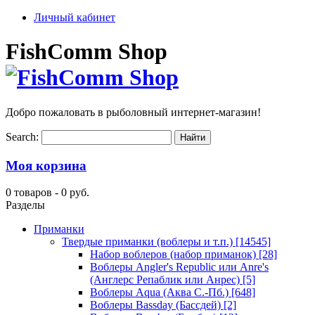
Личный кабинет
FishComm Shop
Добро пожаловать в рыболовный интернет-магазин!
Search:
Моя корзина
0 товаров -
0 руб.
Разделы
Приманки
Твердые приманки (воблеры и т.п.)
[14545]
Набор воблеров (набор приманок)
[28]
Воблеры Angler's Republic или Anre's
(Англерс Репаблик или Анрес)
[5]
Воблеры Aqua (Аква С.-Пб.)
[648]
Воблеры Bassday (Бассдей)
[2]