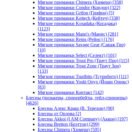
Мягкие приманки Chimera (Химера)
[358]
Мягкие приманки Condor (Кондор)
[322]
Мягкие приманки Grifon (Грифон)
[5]
Мягкие приманки Keitech (Кейтеч)
[338]
Мягкие приманки Kosadaka (Косадака)
[1123]
Мягкие приманки Mann's (Маннс)
[281]
Мягкие приманки Reins (Рейнс)
[176]
Мягкие приманки Savage Gear (Саваж Гир)
[10]
Мягкие приманки Select (Селект)
[101]
Мягкие приманки Trout Pro (Траут Про)
[115]
Мягкие приманки Trout Zone (Траут Зон)
[133]
Мягкие приманки Tsuribito (Тсурибито)
[111]
Мягкие приманки Yoshi Onyx (Йоши Оникс)
[83]
Мягкие приманки Контакт
[142]
Блесны (пилькеры, спинербейты, тейл-спиннеры)
[4626]
Блесны Алекс Краш (В. Терехин)
[90]
Блесны от Орлова
[2]
Блесны Akkoi (I AM Company) (Аккои)
[197]
Блесны Bretton (Брэттон)
[299]
Блесны Chimera (Химера)
[595]