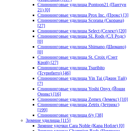
Спиннинговые удилища Pontoon21 (Пантун
21)
[0]
Спиннинговые удилища Prox Inc. (Прокс)
[3]
Спиннинговые удилища Scorana (Скорана)
[27]
Спиннинговые удилища Select (Селект)
[20]
Спиннинговые удилища SL Rods (СЛ Родс)
[0]
Спиннинговые удилища Shimano (Шимано)
[0]
Спиннинговые удилища St. Croix (Сэнт
Крой)
[27]
Спиннинговые удилища Tsuribito
(Тсурибито)
[46]
Спиннинговые удилища Yin Tai (Джин Тай)
[7]
Спиннинговые удилища Yoshi Onyx (Йоши
Оникс)
[16]
Спиннинговые удилища Zemex (Земекс)
[10]
Спиннинговые удилища Zetrix (Зетрикс)
[199]
Спиннинговые удилища б/у
[38]
Зимние удилища
[115]
Зимние удочки Cara Noble (Кара Нобле)
[0]
Зимние удочки Champion Rods (Чемпион