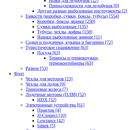
Ножи для ледобуров
[22]
Принадлежности для ледобуров
[0]
Другие разные рыболовные инструменты
[2]
Емкости (коробки, сумки, боксы, тубусы)
[554]
Коробки, боксы, ящики
[250]
Сумки рыболовные
[135]
Тубусы, чехлы, кофры
[158]
Ящики рыболовные зимние
[11]
Садки и подсачеки, куканы и багорики
[72]
Туристическое снаряжение
[63]
Посуда
[63]
Термосы и термокружки,
термоконтейнеры
[63]
Разное
[53]
Флот
Чехлы для моторов
[23]
Чехлы для лодок
[9]
Транцевые колеса
[7]
Лодочные моторы (ПЛМ)
[52]
HDX
[52]
Электронные устройства
[61]
Практик
[4]
JJ-Connect
[10]
Lowrance
[42]
Sititek
[5]