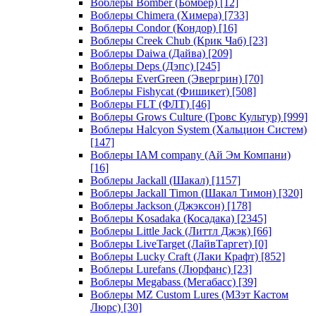
Воблеры Bomber (Бомбер)
[12]
Воблеры Chimera (Химера)
[733]
Воблеры Condor (Кондор)
[16]
Воблеры Creek Chub (Крик Чаб)
[23]
Воблеры Daiwa (Дайва)
[209]
Воблеры Deps (Дэпс)
[245]
Воблеры EverGreen (Эвергрин)
[70]
Воблеры Fishycat (Фишикет)
[508]
Воблеры FLT (ФЛТ)
[46]
Воблеры Grows Culture (Гровс Культур)
[999]
Воблеры Halcyon System (Хальцион Систем)
[147]
Воблеры IAM company (Ай Эм Компани)
[16]
Воблеры Jackall (Шакал)
[1157]
Воблеры Jackall Timon (Шакал Тимон)
[320]
Воблеры Jackson (Джэксон)
[178]
Воблеры Kosadaka (Косадака)
[2345]
Воблеры Little Jack (Литтл Джэк)
[66]
Воблеры LiveTarget (ЛайвТаргет)
[0]
Воблеры Lucky Craft (Лаки Крафт)
[852]
Воблеры Lurefans (Люрфанс)
[23]
Воблеры Megabass (Мегабасс)
[39]
Воблеры MZ Custom Lures (МЗэт Кастом
Люрс)
[30]