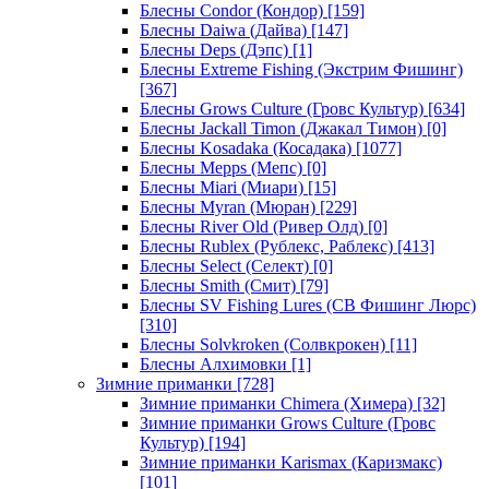
Блесны Condor (Кондор)
[159]
Блесны Daiwa (Дайва)
[147]
Блесны Deps (Дэпс)
[1]
Блесны Extreme Fishing (Экстрим Фишинг)
[367]
Блесны Grows Culture (Гровс Культур)
[634]
Блесны Jackall Timon (Джакал Тимон)
[0]
Блесны Kosadaka (Косадака)
[1077]
Блесны Mepps (Мепс)
[0]
Блесны Miari (Миари)
[15]
Блесны Myran (Мюран)
[229]
Блесны River Old (Ривер Олд)
[0]
Блесны Rublex (Рублекс, Раблекс)
[413]
Блесны Select (Селект)
[0]
Блесны Smith (Смит)
[79]
Блесны SV Fishing Lures (СВ Фишинг Люрс)
[310]
Блесны Solvkroken (Солвкрокен)
[11]
Блесны Алхимовки
[1]
Зимние приманки
[728]
Зимние приманки Chimera (Химера)
[32]
Зимние приманки Grows Culture (Гровс
Культур)
[194]
Зимние приманки Karismax (Каризмакс)
[101]