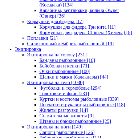
(Косадака)
[134]
Карабины, вертлюжки, кольца Owner
(Овнер)
[36]
Кормушки для фидера
[17]
Кормушки для фидера Три кита
[11]
Кормушки для фидера Chimera (Химера)
[6]
Поплавки
[21]
Силиконовый кембрик рыболовный
[19]
Экипировка
Экипировка на голову
[231]
Банданы рыболовные
[16]
Бейсболки и кепки
[71]
Очки рыболовные
[100]
Шапки и маски (балаклавы)
[44]
Экипировка на тело
[1030]
Футболки и термобелье
[294]
Толстовки и флис
[231]
Куртки и костюмы рыболовные
[339]
Перчатки и рукавицы рыболовные
[118]
Жилеты разгрузки
[14]
Спасательные жилеты
[9]
Штаны и брюки рыболовные
[25]
Экипировка на ноги
[149]
Сапоги рыболовные
[126]
Забродные комбинезоны
[14]