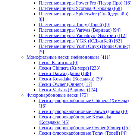
Плетеные шнуры Power Pro (Пауэр Про)
[16]
Плетеные шнуры Scorana (Скорана)
[68]
Плетеные шнуры Spiderwire (Спайдервайр)
[8]
Плетеные шнуры Toray (Торей)
[9]
Плетеные шнуры Varivas (Варивас)
[94]
Плетеные шнуры Yamatoyo (Яматойо)
[12]
Плетеные шнуры YGK (ЮДжиКей)
[62]
Плетеные шнуры Yoshi Onyx (Йоши Оникс)
[5]
Монофильные лески (нейлоновые)
[411]
Леска Клинская
[0]
Лески Chimera (Химера)
[233]
Лески Daiwa (Дайва)
[48]
Лески Kosadaka (Косадака)
[39]
Лески Owner (Овнер)
[17]
Лески Varivas (Варивас)
[74]
Флюрокарбоновые лески
[75]
Лески флюрокарбоновые Chimera (Химера)
[16]
Лески флюрокарбоновые Daiwa (Дайва)
[0]
Лески флюрокарбоновые Kosadaka
(Косадака)
[45]
Лески флюрокарбоновые Owner (Овнер)
[5]
Лески флюрокарбоновые Toray (Торей)
[4]