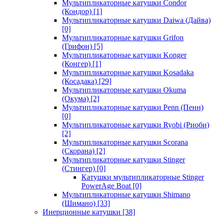
Мультипликаторные катушки Condor
(Кондор)
[1]
Мультипликаторные катушки Daiwa (Дайва)
[0]
Мультипликаторные катушки Grifon
(Грифон)
[5]
Мультипликаторные катушки Konger
(Конгер)
[1]
Мультипликаторные катушки Kosadaka
(Косадака)
[29]
Мультипликаторные катушки Okuma
(Окума)
[2]
Мультипликаторные катушки Penn (Пенн)
[0]
Мультипликаторные катушки Ryobi (Риоби)
[2]
Мультипликаторные катушки Scorana
(Скорана)
[2]
Мультипликаторные катушки Stinger
(Стингер)
[0]
Катушки мультипликаторные Stinger
PowerAge Boat
[0]
Мультипликаторные катушки Shimano
(Шимано)
[33]
Инерционные катушки
[38]