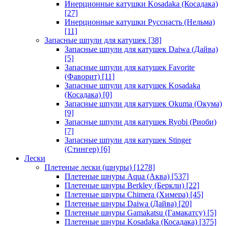
Инерционные катушки Kosadaka (Косадака)
[27]
Инерционные катушки Русснасть (Нельма)
[11]
Запасные шпули для катушек
[38]
Запасные шпули для катушек Daiwa (Дайва)
[5]
Запасные шпули для катушек Favorite
(Фаворит)
[11]
Запасные шпули для катушек Kosadaka
(Косадака)
[0]
Запасные шпули для катушек Okuma (Окума)
[9]
Запасные шпули для катушек Ryobi (Риоби)
[7]
Запасные шпули для катушек Stinger
(Стингер)
[6]
Лески
Плетеные лески (шнуры)
[1278]
Плетеные шнуры Aqua (Аква)
[537]
Плетеные шнуры Berkley (Беркли)
[22]
Плетеные шнуры Chimera (Химера)
[45]
Плетеные шнуры Daiwa (Дайва)
[20]
Плетеные шнуры Gamakatsu (Гамакатсу)
[5]
Плетеные шнуры Kosadaka (Косадака)
[375]