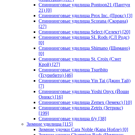
Спиннинговые удилища Pontoon21 (Пантун
21)
[0]
Спиннинговые удилища Prox Inc. (Прокс)
[3]
Спиннинговые удилища Scorana (Скорана)
[27]
Спиннинговые удилища Select (Селект)
[20]
Спиннинговые удилища SL Rods (СЛ Родс)
[0]
Спиннинговые удилища Shimano (Шимано)
[0]
Спиннинговые удилища St. Croix (Сэнт
Крой)
[27]
Спиннинговые удилища Tsuribito
(Тсурибито)
[46]
Спиннинговые удилища Yin Tai (Джин Тай)
[7]
Спиннинговые удилища Yoshi Onyx (Йоши
Оникс)
[16]
Спиннинговые удилища Zemex (Земекс)
[10]
Спиннинговые удилища Zetrix (Зетрикс)
[199]
Спиннинговые удилища б/у
[38]
Зимние удилища
[115]
Зимние удочки Cara Noble (Кара Нобле)
[0]
Зимние удочки Champion Rods (Чемпион