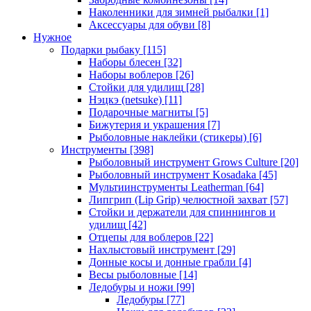
Наколенники для зимней рыбалки
[1]
Аксессуары для обуви
[8]
Нужное
Подарки рыбаку
[115]
Наборы блесен
[32]
Наборы воблеров
[26]
Стойки для удилищ
[28]
Нэцкэ (netsuke)
[11]
Подарочные магниты
[5]
Бижутерия и украшения
[7]
Рыболовные наклейки (стикеры)
[6]
Инструменты
[398]
Рыболовный инструмент Grows Culture
[20]
Рыболовный инструмент Kosadaka
[45]
Мультиинструменты Leatherman
[64]
Липгрип (Lip Grip) челюстной захват
[57]
Стойки и держатели для спиннингов и
удилищ
[42]
Отцепы для воблеров
[22]
Нахлыстовый инструмент
[29]
Донные косы и донные грабли
[4]
Весы рыболовные
[14]
Ледобуры и ножи
[99]
Ледобуры
[77]