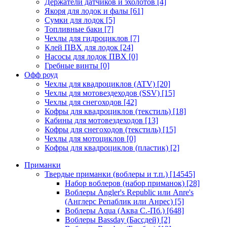
Держатели датчиков и эхолотов
[4]
Якоря для лодок и фалы
[61]
Сумки для лодок
[5]
Топливные баки
[7]
Чехлы для гидроциклов
[7]
Клей ПВХ для лодок
[24]
Насосы для лодок ПВХ
[0]
Гребные винты
[0]
Офф роуд
Чехлы для квадроциклов (ATV)
[20]
Чехлы для мотовездеходов (SSV)
[15]
Чехлы для снегоходов
[42]
Кофры для квадроциклов (текстиль)
[18]
Кабины для мотовездеходов
[13]
Кофры для снегоходов (текстиль)
[15]
Чехлы для мотоциклов
[0]
Кофры для квадроциклов (пластик)
[2]
Приманки
Твердые приманки (воблеры и т.п.)
[14545]
Набор воблеров (набор приманок)
[28]
Воблеры Angler's Republic или Anre's
(Англерс Репаблик или Анрес)
[5]
Воблеры Aqua (Аква С.-Пб.)
[648]
Воблеры Bassday (Бассдей)
[2]