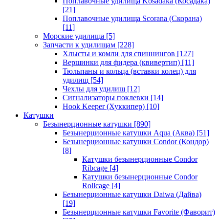
Поплавочные удилища Kosadaka (Косадака)
[21]
Поплавочные удилища Scorana (Скорана)
[11]
Морские удилища
[5]
Запчасти к удилищам
[228]
Хлысты и комли для спиннингов
[127]
Вершинки для фидера (квивертип)
[11]
Тюльпаны и кольца (вставки колец) для
удилищ
[54]
Чехлы для удилищ
[12]
Сигнализаторы поклевки
[14]
Hook Keeper (Хуккипер)
[10]
Катушки
Безынерционные катушки
[890]
Безынерционные катушки Aqua (Аква)
[51]
Безынерционные катушки Condor (Кондор)
[8]
Катушки безынерционные Condor
Ribcage
[4]
Катушки безынерционные Condor
Rollcage
[4]
Безынерционные катушки Daiwa (Дайва)
[19]
Безынерционные катушки Favorite (Фаворит)