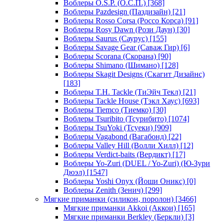
Воблеры O.S.P. (О.С.П.)
[368]
Воблеры Pazdesign (Паздизайн)
[21]
Воблеры Rosso Corsa (Россо Корса)
[91]
Воблеры Rosy Dawn (Рози Даун)
[30]
Воблеры Saurus (Саурус)
[155]
Воблеры Savage Gear (Саваж Гир)
[6]
Воблеры Scorana (Скорана)
[90]
Воблеры Shimano (Шимано)
[128]
Воблеры Skagit Designs (Скагит Дизайнс)
[183]
Воблеры T.H. Tackle (ТиЭйч Текл)
[21]
Воблеры Tackle House (Тэкл Хаус)
[693]
Воблеры Tiemco (Тиемко)
[30]
Воблеры Tsuribito (Тсурибито)
[1074]
Воблеры TsuYoki (Тсуеки)
[909]
Воблеры Vagabond (Вагабонд)
[22]
Воблеры Valley Hill (Волли Хилл)
[12]
Воблеры Verdict-baits (Вердикт)
[17]
Воблеры Yo-Zuri (DUEL / Yo-Zuri) (Ю-Зури
Дюэл)
[1547]
Воблеры Yoshi Onyx (Йоши Оникс)
[0]
Воблеры Zenith (Зенич)
[299]
Мягкие приманки (силикон, поролон)
[3466]
Мягкие приманки Akkoi (Аккои)
[165]
Мягкие приманки Berkley (Беркли)
[3]