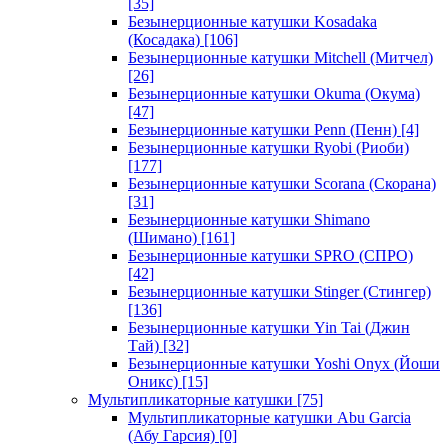
[35]
Безынерционные катушки Kosadaka
(Косадака)
[106]
Безынерционные катушки Mitchell (Митчел)
[26]
Безынерционные катушки Okuma (Окума)
[47]
Безынерционные катушки Penn (Пенн)
[4]
Безынерционные катушки Ryobi (Риоби)
[177]
Безынерционные катушки Scorana (Скорана)
[31]
Безынерционные катушки Shimano
(Шимано)
[161]
Безынерционные катушки SPRO (СПРО)
[42]
Безынерционные катушки Stinger (Стингер)
[136]
Безынерционные катушки Yin Tai (Джин
Тай)
[32]
Безынерционные катушки Yoshi Onyx (Йоши
Оникс)
[15]
Мультипликаторные катушки
[75]
Мультипликаторные катушки Abu Garcia
(Абу Гарсия)
[0]