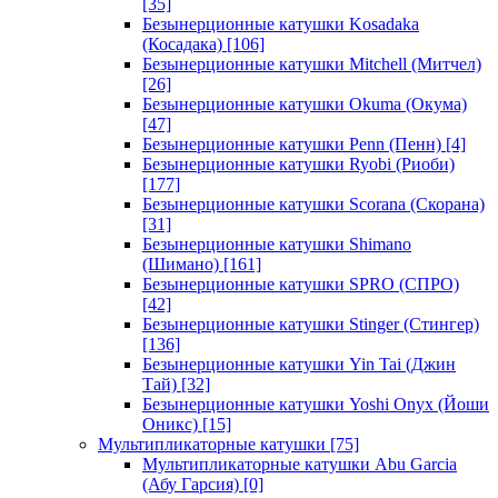
[35]
Безынерционные катушки Kosadaka
(Косадака)
[106]
Безынерционные катушки Mitchell (Митчел)
[26]
Безынерционные катушки Okuma (Окума)
[47]
Безынерционные катушки Penn (Пенн)
[4]
Безынерционные катушки Ryobi (Риоби)
[177]
Безынерционные катушки Scorana (Скорана)
[31]
Безынерционные катушки Shimano
(Шимано)
[161]
Безынерционные катушки SPRO (СПРО)
[42]
Безынерционные катушки Stinger (Стингер)
[136]
Безынерционные катушки Yin Tai (Джин
Тай)
[32]
Безынерционные катушки Yoshi Onyx (Йоши
Оникс)
[15]
Мультипликаторные катушки
[75]
Мультипликаторные катушки Abu Garcia
(Абу Гарсия)
[0]