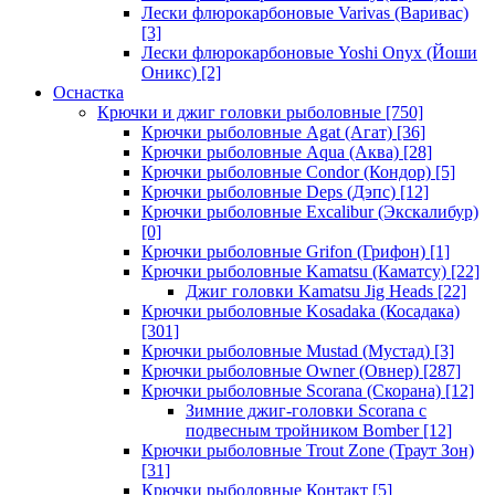
Лески флюрокарбоновые Varivas (Варивас)
[3]
Лески флюрокарбоновые Yoshi Onyx (Йоши
Оникс)
[2]
Оснастка
Крючки и джиг головки рыболовные
[750]
Крючки рыболовные Agat (Агат)
[36]
Крючки рыболовные Aqua (Аква)
[28]
Крючки рыболовные Condor (Кондор)
[5]
Крючки рыболовные Deps (Дэпс)
[12]
Крючки рыболовные Excalibur (Экскалибур)
[0]
Крючки рыболовные Grifon (Грифон)
[1]
Крючки рыболовные Kamatsu (Каматсу)
[22]
Джиг головки Kamatsu Jig Heads
[22]
Крючки рыболовные Kosadaka (Косадака)
[301]
Крючки рыболовные Mustad (Мустад)
[3]
Крючки рыболовные Owner (Овнер)
[287]
Крючки рыболовные Scorana (Скорана)
[12]
Зимние джиг-головки Scorana с
подвесным тройником Bomber
[12]
Крючки рыболовные Trout Zone (Траут Зон)
[31]
Крючки рыболовные Контакт
[5]