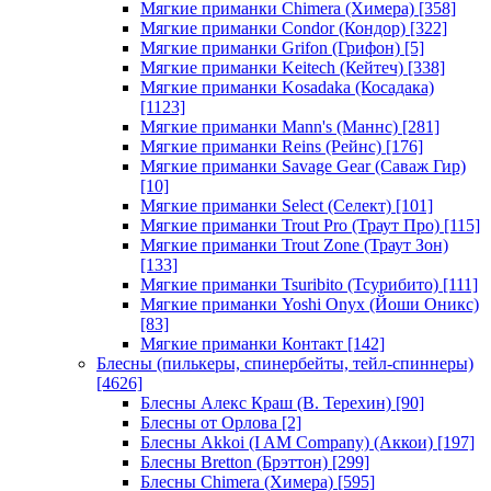
Мягкие приманки Chimera (Химера)
[358]
Мягкие приманки Condor (Кондор)
[322]
Мягкие приманки Grifon (Грифон)
[5]
Мягкие приманки Keitech (Кейтеч)
[338]
Мягкие приманки Kosadaka (Косадака)
[1123]
Мягкие приманки Mann's (Маннс)
[281]
Мягкие приманки Reins (Рейнс)
[176]
Мягкие приманки Savage Gear (Саваж Гир)
[10]
Мягкие приманки Select (Селект)
[101]
Мягкие приманки Trout Pro (Траут Про)
[115]
Мягкие приманки Trout Zone (Траут Зон)
[133]
Мягкие приманки Tsuribito (Тсурибито)
[111]
Мягкие приманки Yoshi Onyx (Йоши Оникс)
[83]
Мягкие приманки Контакт
[142]
Блесны (пилькеры, спинербейты, тейл-спиннеры)
[4626]
Блесны Алекс Краш (В. Терехин)
[90]
Блесны от Орлова
[2]
Блесны Akkoi (I AM Company) (Аккои)
[197]
Блесны Bretton (Брэттон)
[299]
Блесны Chimera (Химера)
[595]