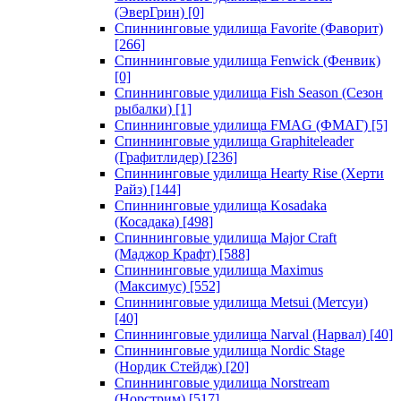
(ЭверГрин)
[0]
Спиннинговые удилища Favorite (Фаворит)
[266]
Спиннинговые удилища Fenwick (Фенвик)
[0]
Спиннинговые удилища Fish Season (Сезон
рыбалки)
[1]
Спиннинговые удилища FMAG (ФМАГ)
[5]
Спиннинговые удилища Graphiteleader
(Графитлидер)
[236]
Спиннинговые удилища Hearty Rise (Херти
Райз)
[144]
Спиннинговые удилища Kosadaka
(Косадака)
[498]
Спиннинговые удилища Major Craft
(Маджор Крафт)
[588]
Спиннинговые удилища Maximus
(Максимус)
[552]
Спиннинговые удилища Metsui (Метсуи)
[40]
Спиннинговые удилища Narval (Нарвал)
[40]
Спиннинговые удилища Nordic Stage
(Нордик Стейдж)
[20]
Спиннинговые удилища Norstream
(Норстрим)
[517]