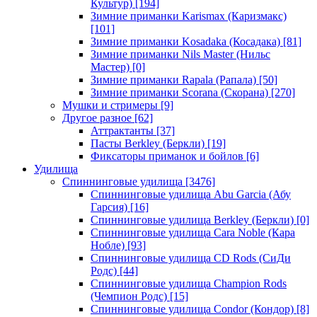
Культур)
[194]
Зимние приманки Karismax (Каризмакс)
[101]
Зимние приманки Kosadaka (Косадака)
[81]
Зимние приманки Nils Master (Нильс
Мастер)
[0]
Зимние приманки Rapala (Рапала)
[50]
Зимние приманки Scorana (Скорана)
[270]
Мушки и стримеры
[9]
Другое разное
[62]
Аттрактанты
[37]
Пасты Berkley (Беркли)
[19]
Фиксаторы приманок и бойлов
[6]
Удилища
Спиннинговые удилища
[3476]
Спиннинговые удилища Abu Garcia (Абу
Гарсия)
[16]
Спиннинговые удилища Berkley (Беркли)
[0]
Спиннинговые удилища Cara Noble (Кара
Нобле)
[93]
Спиннинговые удилища CD Rods (СиДи
Родс)
[44]
Спиннинговые удилища Champion Rods
(Чемпион Родс)
[15]
Спиннинговые удилища Condor (Кондор)
[8]