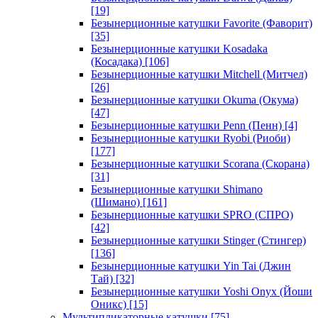
[19]
Безынерционные катушки Favorite (Фаворит)
[35]
Безынерционные катушки Kosadaka
(Косадака)
[106]
Безынерционные катушки Mitchell (Митчел)
[26]
Безынерционные катушки Okuma (Окума)
[47]
Безынерционные катушки Penn (Пенн)
[4]
Безынерционные катушки Ryobi (Риоби)
[177]
Безынерционные катушки Scorana (Скорана)
[31]
Безынерционные катушки Shimano
(Шимано)
[161]
Безынерционные катушки SPRO (СПРО)
[42]
Безынерционные катушки Stinger (Стингер)
[136]
Безынерционные катушки Yin Tai (Джин
Тай)
[32]
Безынерционные катушки Yoshi Onyx (Йоши
Оникс)
[15]
Мультипликаторные катушки
[75]