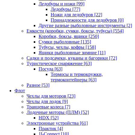
Ледобуры и ножи
[99]
Ледобуры
[77]
Ножи для ледобуров
[22]
Принадлежности для ледобуров
[0]
Другие разные рыболовные инструменты
[2]
Емкости (коробки, сумки, боксы, тубусы)
[554]
Коробки, боксы, ящики
[250]
Сумки рыболовные
[135]
Тубусы, чехлы, кофры
[158]
Ящики рыболовные зимние
[11]
Садки и подсачеки, куканы и багорики
[72]
Туристическое снаряжение
[63]
Посуда
[63]
Термосы и термокружки,
термоконтейнеры
[63]
Разное
[53]
Флот
Чехлы для моторов
[23]
Чехлы для лодок
[9]
Транцевые колеса
[7]
Лодочные моторы (ПЛМ)
[52]
HDX
[52]
Электронные устройства
[61]
Практик
[4]
JJ-Connect
[10]