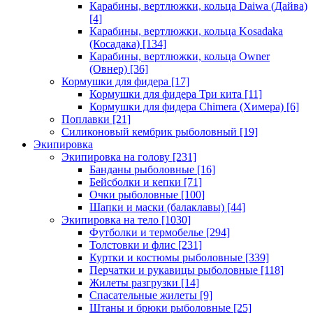
Карабины, вертлюжки, кольца Daiwa (Дайва)
[4]
Карабины, вертлюжки, кольца Kosadaka
(Косадака)
[134]
Карабины, вертлюжки, кольца Owner
(Овнер)
[36]
Кормушки для фидера
[17]
Кормушки для фидера Три кита
[11]
Кормушки для фидера Chimera (Химера)
[6]
Поплавки
[21]
Силиконовый кембрик рыболовный
[19]
Экипировка
Экипировка на голову
[231]
Банданы рыболовные
[16]
Бейсболки и кепки
[71]
Очки рыболовные
[100]
Шапки и маски (балаклавы)
[44]
Экипировка на тело
[1030]
Футболки и термобелье
[294]
Толстовки и флис
[231]
Куртки и костюмы рыболовные
[339]
Перчатки и рукавицы рыболовные
[118]
Жилеты разгрузки
[14]
Спасательные жилеты
[9]
Штаны и брюки рыболовные
[25]