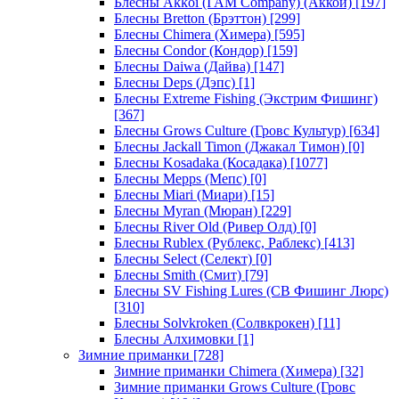
Блесны Akkoi (I AM Company) (Аккои)
[197]
Блесны Bretton (Брэттон)
[299]
Блесны Chimera (Химера)
[595]
Блесны Condor (Кондор)
[159]
Блесны Daiwa (Дайва)
[147]
Блесны Deps (Дэпс)
[1]
Блесны Extreme Fishing (Экстрим Фишинг)
[367]
Блесны Grows Culture (Гровс Культур)
[634]
Блесны Jackall Timon (Джакал Тимон)
[0]
Блесны Kosadaka (Косадака)
[1077]
Блесны Mepps (Мепс)
[0]
Блесны Miari (Миари)
[15]
Блесны Myran (Мюран)
[229]
Блесны River Old (Ривер Олд)
[0]
Блесны Rublex (Рублекс, Раблекс)
[413]
Блесны Select (Селект)
[0]
Блесны Smith (Смит)
[79]
Блесны SV Fishing Lures (СВ Фишинг Люрс)
[310]
Блесны Solvkroken (Солвкрокен)
[11]
Блесны Алхимовки
[1]
Зимние приманки
[728]
Зимние приманки Chimera (Химера)
[32]
Зимние приманки Grows Culture (Гровс