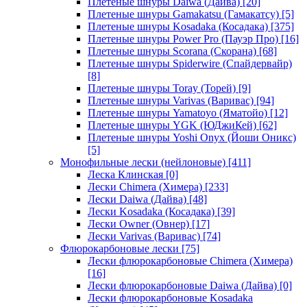
Плетеные шнуры Daiwa (Дайва)
[20]
Плетеные шнуры Gamakatsu (Гамакатсу)
[5]
Плетеные шнуры Kosadaka (Косадака)
[375]
Плетеные шнуры Power Pro (Пауэр Про)
[16]
Плетеные шнуры Scorana (Скорана)
[68]
Плетеные шнуры Spiderwire (Спайдервайр)
[8]
Плетеные шнуры Toray (Торей)
[9]
Плетеные шнуры Varivas (Варивас)
[94]
Плетеные шнуры Yamatoyo (Яматойо)
[12]
Плетеные шнуры YGK (ЮДжиКей)
[62]
Плетеные шнуры Yoshi Onyx (Йоши Оникс)
[5]
Монофильные лески (нейлоновые)
[411]
Леска Клинская
[0]
Лески Chimera (Химера)
[233]
Лески Daiwa (Дайва)
[48]
Лески Kosadaka (Косадака)
[39]
Лески Owner (Овнер)
[17]
Лески Varivas (Варивас)
[74]
Флюрокарбоновые лески
[75]
Лески флюрокарбоновые Chimera (Химера)
[16]
Лески флюрокарбоновые Daiwa (Дайва)
[0]
Лески флюрокарбоновые Kosadaka