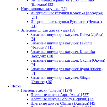
Мультипликаторные катушки Shimano
(Шимано)
[33]
Инерционные катушки
[38]
Инерционные катушки Kosadaka (Косадака)
[27]
Инерционные катушки Русснасть (Нельма)
[11]
Запасные шпули для катушек
[38]
Запасные шпули для катушек Daiwa (Дайва)
[5]
Запасные шпули для катушек Favorite
(Фаворит)
[11]
Запасные шпули для катушек Kosadaka
(Косадака)
[0]
Запасные шпули для катушек Okuma (Окума)
[9]
Запасные шпули для катушек Ryobi (Риоби)
[7]
Запасные шпули для катушек Stinger
(Стингер)
[6]
Лески
Плетеные лески (шнуры)
[1278]
Плетеные шнуры Aqua (Аква)
[537]
Плетеные шнуры Berkley (Беркли)
[22]
Плетеные шнуры Chimera (Химера)
[45]