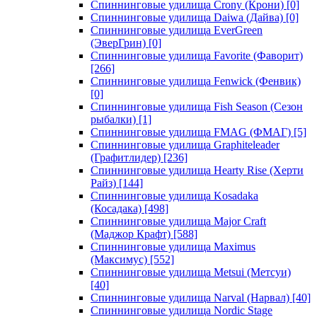
Спиннинговые удилища Crony (Крони)
[0]
Спиннинговые удилища Daiwa (Дайва)
[0]
Спиннинговые удилища EverGreen
(ЭверГрин)
[0]
Спиннинговые удилища Favorite (Фаворит)
[266]
Спиннинговые удилища Fenwick (Фенвик)
[0]
Спиннинговые удилища Fish Season (Сезон
рыбалки)
[1]
Спиннинговые удилища FMAG (ФМАГ)
[5]
Спиннинговые удилища Graphiteleader
(Графитлидер)
[236]
Спиннинговые удилища Hearty Rise (Херти
Райз)
[144]
Спиннинговые удилища Kosadaka
(Косадака)
[498]
Спиннинговые удилища Major Craft
(Маджор Крафт)
[588]
Спиннинговые удилища Maximus
(Максимус)
[552]
Спиннинговые удилища Metsui (Метсуи)
[40]
Спиннинговые удилища Narval (Нарвал)
[40]
Спиннинговые удилища Nordic Stage