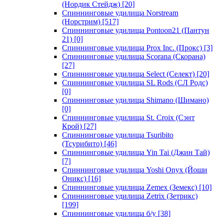
(Нордик Стейдж)
[20]
Спиннинговые удилища Norstream
(Норстрим)
[517]
Спиннинговые удилища Pontoon21 (Пантун
21)
[0]
Спиннинговые удилища Prox Inc. (Прокс)
[3]
Спиннинговые удилища Scorana (Скорана)
[27]
Спиннинговые удилища Select (Селект)
[20]
Спиннинговые удилища SL Rods (СЛ Родс)
[0]
Спиннинговые удилища Shimano (Шимано)
[0]
Спиннинговые удилища St. Croix (Сэнт
Крой)
[27]
Спиннинговые удилища Tsuribito
(Тсурибито)
[46]
Спиннинговые удилища Yin Tai (Джин Тай)
[7]
Спиннинговые удилища Yoshi Onyx (Йоши
Оникс)
[16]
Спиннинговые удилища Zemex (Земекс)
[10]
Спиннинговые удилища Zetrix (Зетрикс)
[199]
Спиннинговые удилища б/у
[38]