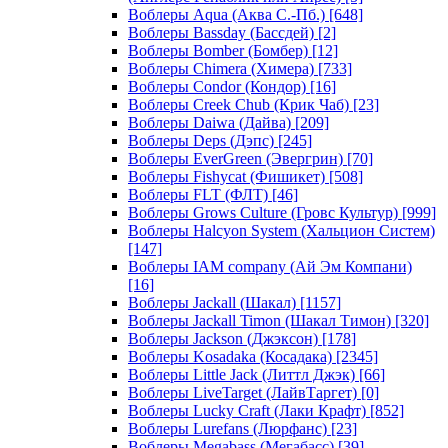
Воблеры Aqua (Аква С.-Пб.)
[648]
Воблеры Bassday (Бассдей)
[2]
Воблеры Bomber (Бомбер)
[12]
Воблеры Chimera (Химера)
[733]
Воблеры Condor (Кондор)
[16]
Воблеры Creek Chub (Крик Чаб)
[23]
Воблеры Daiwa (Дайва)
[209]
Воблеры Deps (Дэпс)
[245]
Воблеры EverGreen (Эвергрин)
[70]
Воблеры Fishycat (Фишикет)
[508]
Воблеры FLT (ФЛТ)
[46]
Воблеры Grows Culture (Гровс Культур)
[999]
Воблеры Halcyon System (Хальцион Систем)
[147]
Воблеры IAM company (Ай Эм Компани)
[16]
Воблеры Jackall (Шакал)
[1157]
Воблеры Jackall Timon (Шакал Тимон)
[320]
Воблеры Jackson (Джэксон)
[178]
Воблеры Kosadaka (Косадака)
[2345]
Воблеры Little Jack (Литтл Джэк)
[66]
Воблеры LiveTarget (ЛайвТаргет)
[0]
Воблеры Lucky Craft (Лаки Крафт)
[852]
Воблеры Lurefans (Люрфанс)
[23]
Воблеры Megabass (Мегабасс)
[39]