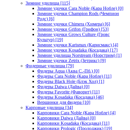
Зимние удилища
[115]
Зимние удочки Cara Noble (Кара Нобле)
[0]
Зимние удочки Champion Rods (Чемпион
Родс)
[6]
Зимние удочки Chimera (Химера)
[6]
Зимние удочки Grifon (Грифон)
[53]
Зимние удочки Grows Culture (Гровс
Культур)
[19]
Зимние удочки Karismax (Карисмакс)
[4]
Зимние удочки Kosadaka (Косадака)
[17]
Зимние удилища Norstream (Норстрим)
[1]
Зимние удочки Zetrix (Зетрикс)
[9]
Фидерные удилища
[79]
Фидеры Aqua (Аква С.-Пб.)
[0]
Фидеры Cara Noble (Кара Нобле)
[11]
Фидеры Black Hole (Блэк Хол)
[1]
Фидеры Daiwa (Дайва)
[0]
Фидеры Favorite (Фаворит)
[11]
Фидеры Kosadaka (Косадака)
[46]
Вершинки для фидера
[10]
Карповые удилища
[34]
Карповики Cara Noble (Кара Нобле)
[4]
Карповики Daiwa (Дайва)
[0]
Карповики Kosadaka (Косадака)
[11]
Карповики Prologic (Пролоджик)
[19]