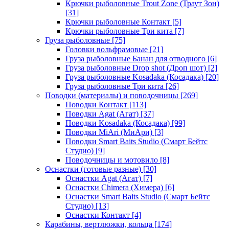
Крючки рыболовные Trout Zone (Траут Зон)
[31]
Крючки рыболовные Контакт
[5]
Крючки рыболовные Три кита
[7]
Груза рыболовные
[75]
Головки вольфрамовые
[21]
Груза рыболовные Банан для отводного
[6]
Груза рыболовные Drop shot (Дроп шот)
[2]
Груза рыболовные Kosadaka (Косадака)
[20]
Груза рыболовные Три кита
[26]
Поводки (материалы) и поводочницы
[269]
Поводки Контакт
[113]
Поводки Agat (Агат)
[37]
Поводки Kosadaka (Косадака)
[99]
Поводки MiAri (МиАри)
[3]
Поводки Smart Baits Studio (Смарт Бейтс
Студио)
[9]
Поводочницы и мотовило
[8]
Оснастки (готовые разные)
[30]
Оснастки Agat (Агат)
[7]
Оснастки Chimera (Химера)
[6]
Оснастки Smart Baits Studio (Смарт Бейтс
Студио)
[13]
Оснастки Контакт
[4]
Карабины, вертлюжки, кольца
[174]