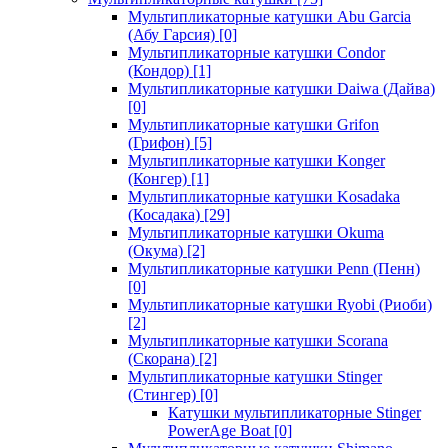
Мультипликаторные катушки Abu Garcia
(Абу Гарсия)
[0]
Мультипликаторные катушки Condor
(Кондор)
[1]
Мультипликаторные катушки Daiwa (Дайва)
[0]
Мультипликаторные катушки Grifon
(Грифон)
[5]
Мультипликаторные катушки Konger
(Конгер)
[1]
Мультипликаторные катушки Kosadaka
(Косадака)
[29]
Мультипликаторные катушки Okuma
(Окума)
[2]
Мультипликаторные катушки Penn (Пенн)
[0]
Мультипликаторные катушки Ryobi (Риоби)
[2]
Мультипликаторные катушки Scorana
(Скорана)
[2]
Мультипликаторные катушки Stinger
(Стингер)
[0]
Катушки мультипликаторные Stinger
PowerAge Boat
[0]