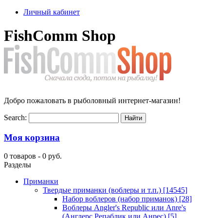
Личный кабинет
FishComm Shop
Добро пожаловать в рыболовный интернет-магазин!
Search:
Моя корзина
0 товаров -
0 руб.
Разделы
Приманки
Твердые приманки (воблеры и т.п.)
[14545]
Набор воблеров (набор приманок)
[28]
Воблеры Angler's Republic или Anre's
(Англерс Репаблик или Анрес)
[5]