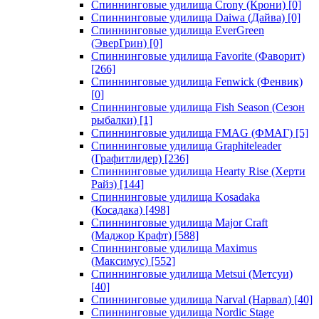
Спиннинговые удилища Crony (Крони)
[0]
Спиннинговые удилища Daiwa (Дайва)
[0]
Спиннинговые удилища EverGreen
(ЭверГрин)
[0]
Спиннинговые удилища Favorite (Фаворит)
[266]
Спиннинговые удилища Fenwick (Фенвик)
[0]
Спиннинговые удилища Fish Season (Сезон
рыбалки)
[1]
Спиннинговые удилища FMAG (ФМАГ)
[5]
Спиннинговые удилища Graphiteleader
(Графитлидер)
[236]
Спиннинговые удилища Hearty Rise (Херти
Райз)
[144]
Спиннинговые удилища Kosadaka
(Косадака)
[498]
Спиннинговые удилища Major Craft
(Маджор Крафт)
[588]
Спиннинговые удилища Maximus
(Максимус)
[552]
Спиннинговые удилища Metsui (Метсуи)
[40]
Спиннинговые удилища Narval (Нарвал)
[40]
Спиннинговые удилища Nordic Stage