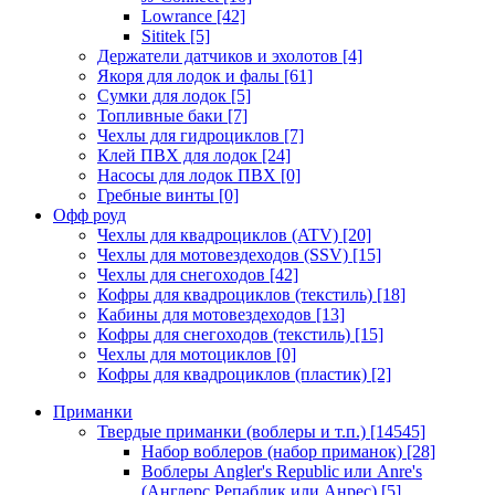
Lowrance
[42]
Sititek
[5]
Держатели датчиков и эхолотов
[4]
Якоря для лодок и фалы
[61]
Сумки для лодок
[5]
Топливные баки
[7]
Чехлы для гидроциклов
[7]
Клей ПВХ для лодок
[24]
Насосы для лодок ПВХ
[0]
Гребные винты
[0]
Офф роуд
Чехлы для квадроциклов (ATV)
[20]
Чехлы для мотовездеходов (SSV)
[15]
Чехлы для снегоходов
[42]
Кофры для квадроциклов (текстиль)
[18]
Кабины для мотовездеходов
[13]
Кофры для снегоходов (текстиль)
[15]
Чехлы для мотоциклов
[0]
Кофры для квадроциклов (пластик)
[2]
Приманки
Твердые приманки (воблеры и т.п.)
[14545]
Набор воблеров (набор приманок)
[28]
Воблеры Angler's Republic или Anre's
(Англерс Репаблик или Анрес)
[5]