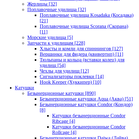
Жерлицы
[32]
Поплавочные удилища
[32]
Поплавочные удилища Kosadaka (Косадака)
[21]
Поплавочные удилища Scorana (Скорана)
[11]
Морские удилища
[5]
Запчасти к удилищам
[228]
Хлысты и комли для спиннингов
[127]
Вершинки для фидера (квивертип)
[11]
Тюльпаны и кольца (вставки колец) для
удилищ
[54]
Чехлы для удилищ
[12]
Сигнализаторы поклевки
[14]
Hook Keeper (Хуккипер)
[10]
Катушки
Безынерционные катушки
[890]
Безынерционные катушки Aqua (Аква)
[51]
Безынерционные катушки Condor (Кондор)
[8]
Катушки безынерционные Condor
Ribcage
[4]
Катушки безынерционные Condor
Rollcage
[4]
Безынерционные катушки Daiwa (Дайва)