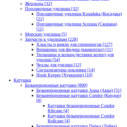
Жерлицы
[32]
Поплавочные удилища
[32]
Поплавочные удилища Kosadaka (Косадака)
[21]
Поплавочные удилища Scorana (Скорана)
[11]
Морские удилища
[5]
Запчасти к удилищам
[228]
Хлысты и комли для спиннингов
[127]
Вершинки для фидера (квивертип)
[11]
Тюльпаны и кольца (вставки колец) для
удилищ
[54]
Чехлы для удилищ
[12]
Сигнализаторы поклевки
[14]
Hook Keeper (Хуккипер)
[10]
Катушки
Безынерционные катушки
[890]
Безынерционные катушки Aqua (Аква)
[51]
Безынерционные катушки Condor (Кондор)
[8]
Катушки безынерционные Condor
Ribcage
[4]
Катушки безынерционные Condor
Rollcage
[4]
Безынерционные катушки Daiwa (Дайва)