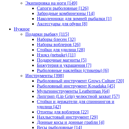
Экипировка на ноги
[149]
Сапоги рыболовные
[126]
Забродные комбинезоны
[14]
Наколенники для зимней рыбалки
[1]
Аксессуары для обуви
[8]
Нужное
Подарки рыбаку
[115]
Наборы блесен
[32]
Наборы воблеров
[26]
Стойки для удилищ
[28]
Нэцкэ (netsuke)
[11]
Подарочные магниты
[5]
Бижутерия и украшения
[7]
Рыболовные наклейки (стикеры)
[6]
Инструменты
[398]
Рыболовный инструмент Grows Culture
[20]
Рыболовный инструмент Kosadaka
[45]
Мультиинструменты Leatherman
[64]
Липгрип (Lip Grip) челюстной захват
[57]
Стойки и держатели для спиннингов и
удилищ
[42]
Отцепы для воблеров
[22]
Нахлыстовый инструмент
[29]
Донные косы и донные грабли
[4]
Весы рыболовные
[14]