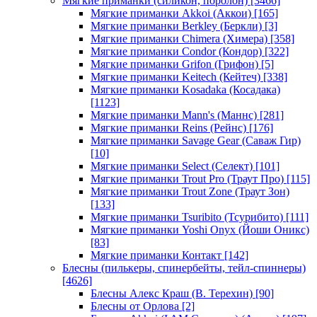
Мягкие приманки (силикон, поролон)
[3466]
Мягкие приманки Akkoi (Аккои)
[165]
Мягкие приманки Berkley (Беркли)
[3]
Мягкие приманки Chimera (Химера)
[358]
Мягкие приманки Condor (Кондор)
[322]
Мягкие приманки Grifon (Грифон)
[5]
Мягкие приманки Keitech (Кейтеч)
[338]
Мягкие приманки Kosadaka (Косадака)
[1123]
Мягкие приманки Mann's (Маннс)
[281]
Мягкие приманки Reins (Рейнс)
[176]
Мягкие приманки Savage Gear (Саваж Гир)
[10]
Мягкие приманки Select (Селект)
[101]
Мягкие приманки Trout Pro (Траут Про)
[115]
Мягкие приманки Trout Zone (Траут Зон)
[133]
Мягкие приманки Tsuribito (Тсурибито)
[111]
Мягкие приманки Yoshi Onyx (Йоши Оникс)
[83]
Мягкие приманки Контакт
[142]
Блесны (пилькеры, спинербейты, тейл-спиннеры)
[4626]
Блесны Алекс Краш (В. Терехин)
[90]
Блесны от Орлова
[2]