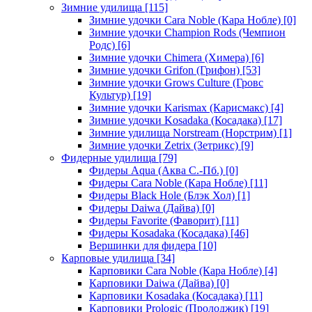
Зимние удилища
[115]
Зимние удочки Cara Noble (Кара Нобле)
[0]
Зимние удочки Champion Rods (Чемпион
Родс)
[6]
Зимние удочки Chimera (Химера)
[6]
Зимние удочки Grifon (Грифон)
[53]
Зимние удочки Grows Culture (Гровс
Культур)
[19]
Зимние удочки Karismax (Карисмакс)
[4]
Зимние удочки Kosadaka (Косадака)
[17]
Зимние удилища Norstream (Норстрим)
[1]
Зимние удочки Zetrix (Зетрикс)
[9]
Фидерные удилища
[79]
Фидеры Aqua (Аква С.-Пб.)
[0]
Фидеры Cara Noble (Кара Нобле)
[11]
Фидеры Black Hole (Блэк Хол)
[1]
Фидеры Daiwa (Дайва)
[0]
Фидеры Favorite (Фаворит)
[11]
Фидеры Kosadaka (Косадака)
[46]
Вершинки для фидера
[10]
Карповые удилища
[34]
Карповики Cara Noble (Кара Нобле)
[4]
Карповики Daiwa (Дайва)
[0]
Карповики Kosadaka (Косадака)
[11]
Карповики Prologic (Пролоджик)
[19]