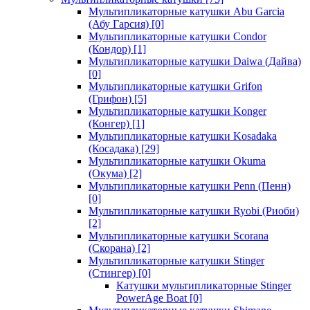
Мультипликаторные катушки Abu Garcia
(Абу Гарсия)
[0]
Мультипликаторные катушки Condor
(Кондор)
[1]
Мультипликаторные катушки Daiwa (Дайва)
[0]
Мультипликаторные катушки Grifon
(Грифон)
[5]
Мультипликаторные катушки Konger
(Конгер)
[1]
Мультипликаторные катушки Kosadaka
(Косадака)
[29]
Мультипликаторные катушки Okuma
(Окума)
[2]
Мультипликаторные катушки Penn (Пенн)
[0]
Мультипликаторные катушки Ryobi (Риоби)
[2]
Мультипликаторные катушки Scorana
(Скорана)
[2]
Мультипликаторные катушки Stinger
(Стингер)
[0]
Катушки мультипликаторные Stinger
PowerAge Boat
[0]