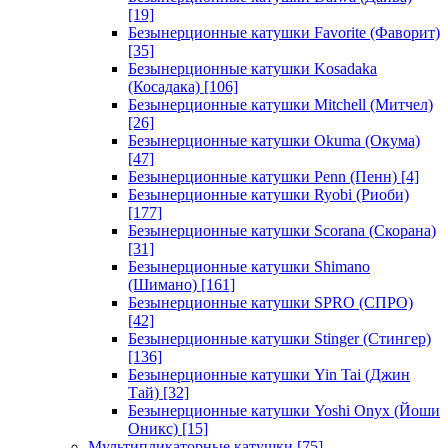
[19]
Безынерционные катушки Favorite (Фаворит)
[35]
Безынерционные катушки Kosadaka
(Косадака)
[106]
Безынерционные катушки Mitchell (Митчел)
[26]
Безынерционные катушки Okuma (Окума)
[47]
Безынерционные катушки Penn (Пенн)
[4]
Безынерционные катушки Ryobi (Риоби)
[177]
Безынерционные катушки Scorana (Скорана)
[31]
Безынерционные катушки Shimano
(Шимано)
[161]
Безынерционные катушки SPRO (СПРО)
[42]
Безынерционные катушки Stinger (Стингер)
[136]
Безынерционные катушки Yin Tai (Джин
Тай)
[32]
Безынерционные катушки Yoshi Onyx (Йоши
Оникс)
[15]
Мультипликаторные катушки
[75]