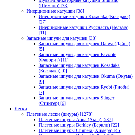
Мультипликаторные катушки Shimano
(Шимано)
[33]
Инерционные катушки
[38]
Инерционные катушки Kosadaka (Косадака)
[27]
Инерционные катушки Русснасть (Нельма)
[11]
Запасные шпули для катушек
[38]
Запасные шпули для катушек Daiwa (Дайва)
[5]
Запасные шпули для катушек Favorite
(Фаворит)
[11]
Запасные шпули для катушек Kosadaka
(Косадака)
[0]
Запасные шпули для катушек Okuma (Окума)
[9]
Запасные шпули для катушек Ryobi (Риоби)
[7]
Запасные шпули для катушек Stinger
(Стингер)
[6]
Лески
Плетеные лески (шнуры)
[1278]
Плетеные шнуры Aqua (Аква)
[537]
Плетеные шнуры Berkley (Беркли)
[22]
Плетеные шнуры Chimera (Химера)
[45]