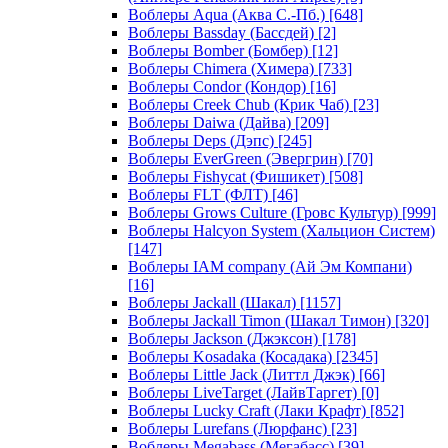
Воблеры Aqua (Аква С.-Пб.)
[648]
Воблеры Bassday (Бассдей)
[2]
Воблеры Bomber (Бомбер)
[12]
Воблеры Chimera (Химера)
[733]
Воблеры Condor (Кондор)
[16]
Воблеры Creek Chub (Крик Чаб)
[23]
Воблеры Daiwa (Дайва)
[209]
Воблеры Deps (Дэпс)
[245]
Воблеры EverGreen (Эвергрин)
[70]
Воблеры Fishycat (Фишикет)
[508]
Воблеры FLT (ФЛТ)
[46]
Воблеры Grows Culture (Гровс Культур)
[999]
Воблеры Halcyon System (Хальцион Систем)
[147]
Воблеры IAM company (Ай Эм Компани)
[16]
Воблеры Jackall (Шакал)
[1157]
Воблеры Jackall Timon (Шакал Тимон)
[320]
Воблеры Jackson (Джэксон)
[178]
Воблеры Kosadaka (Косадака)
[2345]
Воблеры Little Jack (Литтл Джэк)
[66]
Воблеры LiveTarget (ЛайвТаргет)
[0]
Воблеры Lucky Craft (Лаки Крафт)
[852]
Воблеры Lurefans (Люрфанс)
[23]
Воблеры Megabass (Мегабасс)
[39]