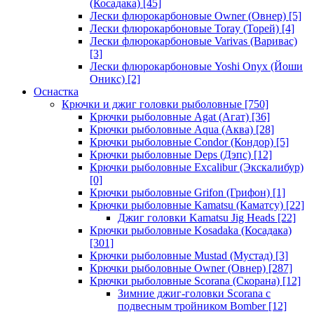
(Косадака)
[45]
Лески флюрокарбоновые Owner (Овнер)
[5]
Лески флюрокарбоновые Toray (Торей)
[4]
Лески флюрокарбоновые Varivas (Варивас)
[3]
Лески флюрокарбоновые Yoshi Onyx (Йоши
Оникс)
[2]
Оснастка
Крючки и джиг головки рыболовные
[750]
Крючки рыболовные Agat (Агат)
[36]
Крючки рыболовные Aqua (Аква)
[28]
Крючки рыболовные Condor (Кондор)
[5]
Крючки рыболовные Deps (Дэпс)
[12]
Крючки рыболовные Excalibur (Экскалибур)
[0]
Крючки рыболовные Grifon (Грифон)
[1]
Крючки рыболовные Kamatsu (Каматсу)
[22]
Джиг головки Kamatsu Jig Heads
[22]
Крючки рыболовные Kosadaka (Косадака)
[301]
Крючки рыболовные Mustad (Мустад)
[3]
Крючки рыболовные Owner (Овнер)
[287]
Крючки рыболовные Scorana (Скорана)
[12]
Зимние джиг-головки Scorana с
подвесным тройником Bomber
[12]