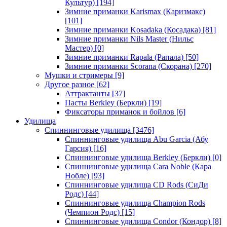
Культур)
[194]
Зимние приманки Karismax (Каризмакс)
[101]
Зимние приманки Kosadaka (Косадака)
[81]
Зимние приманки Nils Master (Нильс
Мастер)
[0]
Зимние приманки Rapala (Рапала)
[50]
Зимние приманки Scorana (Скорана)
[270]
Мушки и стримеры
[9]
Другое разное
[62]
Аттрактанты
[37]
Пасты Berkley (Беркли)
[19]
Фиксаторы приманок и бойлов
[6]
Удилища
Спиннинговые удилища
[3476]
Спиннинговые удилища Abu Garcia (Абу
Гарсия)
[16]
Спиннинговые удилища Berkley (Беркли)
[0]
Спиннинговые удилища Cara Noble (Кара
Нобле)
[93]
Спиннинговые удилища CD Rods (СиДи
Родс)
[44]
Спиннинговые удилища Champion Rods
(Чемпион Родс)
[15]
Спиннинговые удилища Condor (Кондор)
[8]