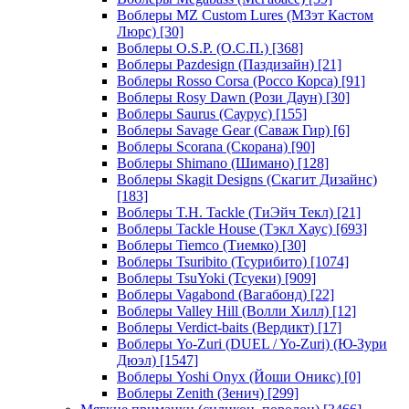
Воблеры MZ Custom Lures (МЗэт Кастом
Люрс)
[30]
Воблеры O.S.P. (О.С.П.)
[368]
Воблеры Pazdesign (Паздизайн)
[21]
Воблеры Rosso Corsa (Россо Корса)
[91]
Воблеры Rosy Dawn (Рози Даун)
[30]
Воблеры Saurus (Саурус)
[155]
Воблеры Savage Gear (Саваж Гир)
[6]
Воблеры Scorana (Скорана)
[90]
Воблеры Shimano (Шимано)
[128]
Воблеры Skagit Designs (Скагит Дизайнс)
[183]
Воблеры T.H. Tackle (ТиЭйч Текл)
[21]
Воблеры Tackle House (Тэкл Хаус)
[693]
Воблеры Tiemco (Тиемко)
[30]
Воблеры Tsuribito (Тсурибито)
[1074]
Воблеры TsuYoki (Тсуеки)
[909]
Воблеры Vagabond (Вагабонд)
[22]
Воблеры Valley Hill (Волли Хилл)
[12]
Воблеры Verdict-baits (Вердикт)
[17]
Воблеры Yo-Zuri (DUEL / Yo-Zuri) (Ю-Зури
Дюэл)
[1547]
Воблеры Yoshi Onyx (Йоши Оникс)
[0]
Воблеры Zenith (Зенич)
[299]