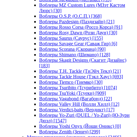
Воблеры MZ Custom Lures (МЗэт Кастом
Люрс)
[30]
Воблеры O.S.P. (О.С.П.)
[368]
Воблеры Pazdesign (Паздизайн)
[21]
Воблеры Rosso Corsa (Россо Корса)
[91]
Воблеры Rosy Dawn (Рози Даун)
[30]
Воблеры Saurus (Саурус)
[155]
Воблеры Savage Gear (Саваж Гир)
[6]
Воблеры Scorana (Скорана)
[90]
Воблеры Shimano (Шимано)
[128]
Воблеры Skagit Designs (Скагит Дизайнс)
[183]
Воблеры T.H. Tackle (ТиЭйч Текл)
[21]
Воблеры Tackle House (Тэкл Хаус)
[693]
Воблеры Tiemco (Тиемко)
[30]
Воблеры Tsuribito (Тсурибито)
[1074]
Воблеры TsuYoki (Тсуеки)
[909]
Воблеры Vagabond (Вагабонд)
[22]
Воблеры Valley Hill (Волли Хилл)
[12]
Воблеры Verdict-baits (Вердикт)
[17]
Воблеры Yo-Zuri (DUEL / Yo-Zuri) (Ю-Зури
Дюэл)
[1547]
Воблеры Yoshi Onyx (Йоши Оникс)
[0]
Воблеры Zenith (Зенич)
[299]