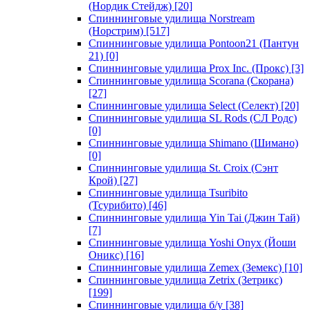
(Нордик Стейдж)
[20]
Спиннинговые удилища Norstream
(Норстрим)
[517]
Спиннинговые удилища Pontoon21 (Пантун
21)
[0]
Спиннинговые удилища Prox Inc. (Прокс)
[3]
Спиннинговые удилища Scorana (Скорана)
[27]
Спиннинговые удилища Select (Селект)
[20]
Спиннинговые удилища SL Rods (СЛ Родс)
[0]
Спиннинговые удилища Shimano (Шимано)
[0]
Спиннинговые удилища St. Croix (Сэнт
Крой)
[27]
Спиннинговые удилища Tsuribito
(Тсурибито)
[46]
Спиннинговые удилища Yin Tai (Джин Тай)
[7]
Спиннинговые удилища Yoshi Onyx (Йоши
Оникс)
[16]
Спиннинговые удилища Zemex (Земекс)
[10]
Спиннинговые удилища Zetrix (Зетрикс)
[199]
Спиннинговые удилища б/у
[38]