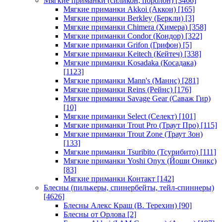
Мягкие приманки (силикон, поролон)
[3466]
Мягкие приманки Akkoi (Аккои)
[165]
Мягкие приманки Berkley (Беркли)
[3]
Мягкие приманки Chimera (Химера)
[358]
Мягкие приманки Condor (Кондор)
[322]
Мягкие приманки Grifon (Грифон)
[5]
Мягкие приманки Keitech (Кейтеч)
[338]
Мягкие приманки Kosadaka (Косадака)
[1123]
Мягкие приманки Mann's (Маннс)
[281]
Мягкие приманки Reins (Рейнс)
[176]
Мягкие приманки Savage Gear (Саваж Гир)
[10]
Мягкие приманки Select (Селект)
[101]
Мягкие приманки Trout Pro (Траут Про)
[115]
Мягкие приманки Trout Zone (Траут Зон)
[133]
Мягкие приманки Tsuribito (Тсурибито)
[111]
Мягкие приманки Yoshi Onyx (Йоши Оникс)
[83]
Мягкие приманки Контакт
[142]
Блесны (пилькеры, спинербейты, тейл-спиннеры)
[4626]
Блесны Алекс Краш (В. Терехин)
[90]
Блесны от Орлова
[2]