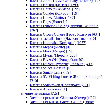
Блесны Akkoi (I AM Company) (Аккои)
[197]
Блесны Bretton (Брэттон)
[299]
Блесны Chimera (Химера)
[595]
Блесны Condor (Кондор)
[159]
Блесны Daiwa (Дайва)
[147]
Блесны Deps (Дэпс)
[1]
Блесны Extreme Fishing (Экстрим Фишинг)
[367]
Блесны Grows Culture (Гровс Культур)
[634]
Блесны Jackall Timon (Джакал Тимон)
[0]
Блесны Kosadaka (Косадака)
[1077]
Блесны Mepps (Мепс)
[0]
Блесны Miari (Миари)
[15]
Блесны Myran (Мюран)
[229]
Блесны River Old (Ривер Олд)
[0]
Блесны Rublex (Рублекс, Раблекс)
[413]
Блесны Select (Селект)
[0]
Блесны Smith (Смит)
[79]
Блесны SV Fishing Lures (СВ Фишинг Люрс)
[310]
Блесны Solvkroken (Солвкрокен)
[11]
Блесны Алхимовки
[1]
Зимние приманки
[728]
Зимние приманки Chimera (Химера)
[32]
Зимние приманки Grows Culture (Гровс