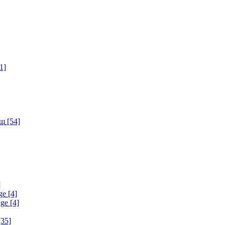
1]
ищ
[54]
]
ge
[4]
age
[4]
35]