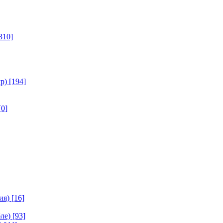
310]
р)
[194]
[0]
ия)
[16]
ле)
[93]