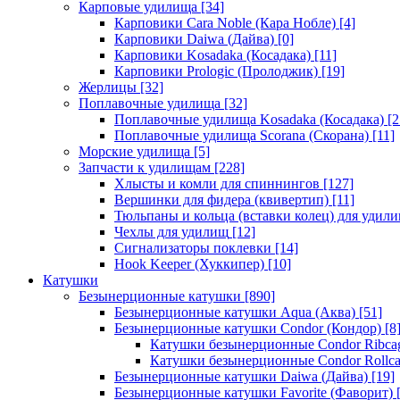
Карповые удилища
[34]
Карповики Cara Noble (Кара Нобле)
[4]
Карповики Daiwa (Дайва)
[0]
Карповики Kosadaka (Косадака)
[11]
Карповики Prologic (Пролоджик)
[19]
Жерлицы
[32]
Поплавочные удилища
[32]
Поплавочные удилища Kosadaka (Косадака)
[2
Поплавочные удилища Scorana (Скорана)
[11]
Морские удилища
[5]
Запчасти к удилищам
[228]
Хлысты и комли для спиннингов
[127]
Вершинки для фидера (квивертип)
[11]
Тюльпаны и кольца (вставки колец) для удил
Чехлы для удилищ
[12]
Сигнализаторы поклевки
[14]
Hook Keeper (Хуккипер)
[10]
Катушки
Безынерционные катушки
[890]
Безынерционные катушки Aqua (Аква)
[51]
Безынерционные катушки Condor (Кондор)
[8
Катушки безынерционные Condor Ribca
Катушки безынерционные Condor Rollc
Безынерционные катушки Daiwa (Дайва)
[19]
Безынерционные катушки Favorite (Фаворит)
[