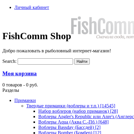
Личный кабинет
FishComm Shop
Добро пожаловать в рыболовный интернет-магазин!
Search:
Моя корзина
0 товаров -
0 руб.
Разделы
Приманки
Твердые приманки (воблеры и т.п.)
[14545]
Набор воблеров (набор приманок)
[28]
Воблеры Angler's Republic или Anre's (Англер
Воблеры Aqua (Аква С.-Пб.)
[648]
Воблеры Bassday (Бассдей)
[2]
Воблеры Bomber (Бомбер)
[12]