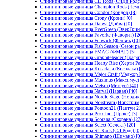
Спиннинговые удилища CD Rods (СиДи Родс
Спиннинговые удилища Champion Rods (Чемп
Спиннинговые удилища Condor (Кондор)
[8]
Спиннинговые удилища Crony (Крони)
[0]
Спиннинговые удилища Daiwa (Дайва)
[0]
Спиннинговые удилища EverGreen (ЭверГрин
Спиннинговые удилища Favorite (Фаворит)
[2
Спиннинговые удилища Fenwick (Фенвик)
[0]
Спиннинговые удилища Fish Season (Сезон р
Спиннинговые удилища FMAG (ФМАГ)
[5]
Спиннинговые удилища Graphiteleader (Графи
Спиннинговые удилища Hearty Rise (Херти Ра
Спиннинговые удилища Kosadaka (Косадака)
Спиннинговые удилища Major Craft (Маджор 
Спиннинговые удилища Maximus (Максимус)
Спиннинговые удилища Metsui (Метсуи)
[40]
Спиннинговые удилища Narval (Нарвал)
[40]
Спиннинговые удилища Nordic Stage (Нордик
Спиннинговые удилища Norstream (Норстрим
Спиннинговые удилища Pontoon21 (Пантун 2
Спиннинговые удилища Prox Inc. (Прокс)
[3]
Спиннинговые удилища Scorana (Скорана)
[27
Спиннинговые удилища Select (Селект)
[20]
Спиннинговые удилища SL Rods (СЛ Родс)
[0
Спиннинговые удилища Shimano (Шимано)
[0