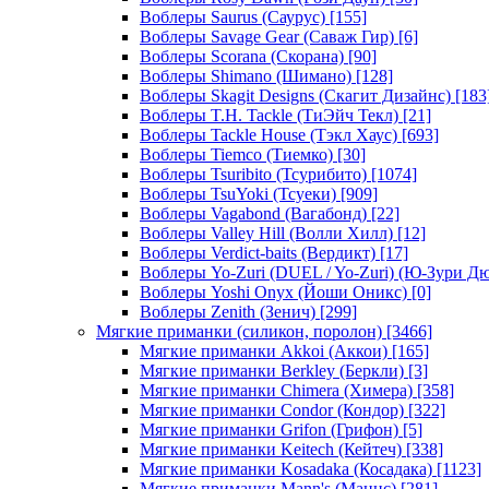
Воблеры Saurus (Саурус)
[155]
Воблеры Savage Gear (Саваж Гир)
[6]
Воблеры Scorana (Скорана)
[90]
Воблеры Shimano (Шимано)
[128]
Воблеры Skagit Designs (Скагит Дизайнс)
[183
Воблеры T.H. Tackle (ТиЭйч Текл)
[21]
Воблеры Tackle House (Тэкл Хаус)
[693]
Воблеры Tiemco (Тиемко)
[30]
Воблеры Tsuribito (Тсурибито)
[1074]
Воблеры TsuYoki (Тсуеки)
[909]
Воблеры Vagabond (Вагабонд)
[22]
Воблеры Valley Hill (Волли Хилл)
[12]
Воблеры Verdict-baits (Вердикт)
[17]
Воблеры Yo-Zuri (DUEL / Yo-Zuri) (Ю-Зури Д
Воблеры Yoshi Onyx (Йоши Оникс)
[0]
Воблеры Zenith (Зенич)
[299]
Мягкие приманки (силикон, поролон)
[3466]
Мягкие приманки Akkoi (Аккои)
[165]
Мягкие приманки Berkley (Беркли)
[3]
Мягкие приманки Chimera (Химера)
[358]
Мягкие приманки Condor (Кондор)
[322]
Мягкие приманки Grifon (Грифон)
[5]
Мягкие приманки Keitech (Кейтеч)
[338]
Мягкие приманки Kosadaka (Косадака)
[1123]
Мягкие приманки Mann's (Маннс)
[281]