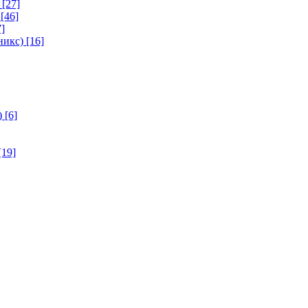
[27]
[46]
]
никс)
[16]
)
[6]
[19]