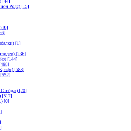
)
[44]
ион Родс)
[15]
)
[0]
66]
ыбалки)
[1]
тлидер)
[236]
йз)
[144]
[498]
Крафт)
[588]
[552]
 Стейдж)
[20]
)
[517]
1)
[0]
]
]
]