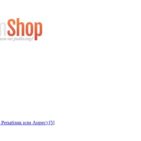
с Репаблик или Анрес)
[5]