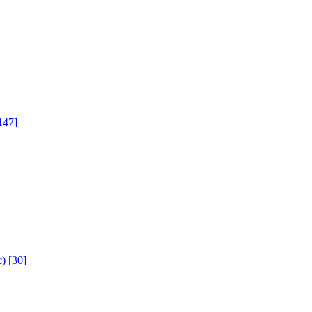
147]
с)
[30]