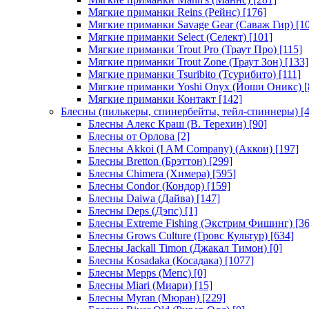
Мягкие приманки Reins (Рейнс)
[176]
Мягкие приманки Savage Gear (Саваж Гир)
[10
Мягкие приманки Select (Селект)
[101]
Мягкие приманки Trout Pro (Траут Про)
[115]
Мягкие приманки Trout Zone (Траут Зон)
[133]
Мягкие приманки Tsuribito (Тсурибито)
[111]
Мягкие приманки Yoshi Onyx (Йоши Оникс)
[
Мягкие приманки Контакт
[142]
Блесны (пилькеры, спинербейты, тейл-спиннеры)
[4
Блесны Алекс Краш (В. Терехин)
[90]
Блесны от Орлова
[2]
Блесны Akkoi (I AM Company) (Аккои)
[197]
Блесны Bretton (Брэттон)
[299]
Блесны Chimera (Химера)
[595]
Блесны Condor (Кондор)
[159]
Блесны Daiwa (Дайва)
[147]
Блесны Deps (Дэпс)
[1]
Блесны Extreme Fishing (Экстрим Фишинг)
[36
Блесны Grows Culture (Гровс Культур)
[634]
Блесны Jackall Timon (Джакал Тимон)
[0]
Блесны Kosadaka (Косадака)
[1077]
Блесны Mepps (Мепс)
[0]
Блесны Miari (Миари)
[15]
Блесны Myran (Мюран)
[229]