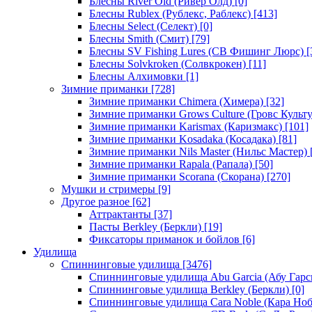
Блесны River Old (Ривер Олд)
[0]
Блесны Rublex (Рублекс, Раблекс)
[413]
Блесны Select (Селект)
[0]
Блесны Smith (Смит)
[79]
Блесны SV Fishing Lures (СВ Фишинг Люрс)
[
Блесны Solvkroken (Солвкрокен)
[11]
Блесны Алхимовки
[1]
Зимние приманки
[728]
Зимние приманки Chimera (Химера)
[32]
Зимние приманки Grows Culture (Гровс Культу
Зимние приманки Karismax (Каризмакс)
[101]
Зимние приманки Kosadaka (Косадака)
[81]
Зимние приманки Nils Master (Нильс Мастер)
Зимние приманки Rapala (Рапала)
[50]
Зимние приманки Scorana (Скорана)
[270]
Мушки и стримеры
[9]
Другое разное
[62]
Аттрактанты
[37]
Пасты Berkley (Беркли)
[19]
Фиксаторы приманок и бойлов
[6]
Удилища
Спиннинговые удилища
[3476]
Спиннинговые удилища Abu Garcia (Абу Гарс
Спиннинговые удилища Berkley (Беркли)
[0]
Спиннинговые удилища Cara Noble (Кара Ноб