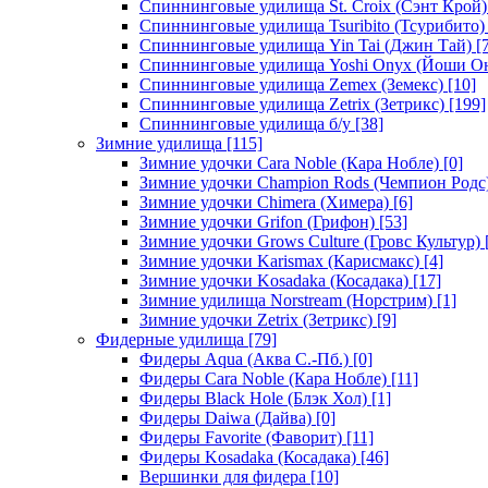
Спиннинговые удилища St. Croix (Сэнт Крой)
Спиннинговые удилища Tsuribito (Тсурибито)
Спиннинговые удилища Yin Tai (Джин Тай)
[7
Спиннинговые удилища Yoshi Onyx (Йоши О
Спиннинговые удилища Zemex (Земекс)
[10]
Спиннинговые удилища Zetrix (Зетрикс)
[199]
Спиннинговые удилища б/у
[38]
Зимние удилища
[115]
Зимние удочки Cara Noble (Кара Нобле)
[0]
Зимние удочки Champion Rods (Чемпион Родс
Зимние удочки Chimera (Химера)
[6]
Зимние удочки Grifon (Грифон)
[53]
Зимние удочки Grows Culture (Гровс Культур)
Зимние удочки Karismax (Карисмакс)
[4]
Зимние удочки Kosadaka (Косадака)
[17]
Зимние удилища Norstream (Норстрим)
[1]
Зимние удочки Zetrix (Зетрикс)
[9]
Фидерные удилища
[79]
Фидеры Aqua (Аква С.-Пб.)
[0]
Фидеры Cara Noble (Кара Нобле)
[11]
Фидеры Black Hole (Блэк Хол)
[1]
Фидеры Daiwa (Дайва)
[0]
Фидеры Favorite (Фаворит)
[11]
Фидеры Kosadaka (Косадака)
[46]
Вершинки для фидера
[10]