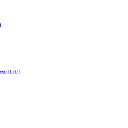
]
юэл)
[1547]