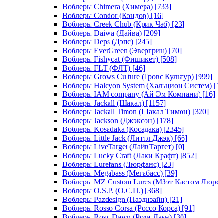
Воблеры Chimera (Химера)
[733]
Воблеры Condor (Кондор)
[16]
Воблеры Creek Chub (Крик Чаб)
[23]
Воблеры Daiwa (Дайва)
[209]
Воблеры Deps (Дэпс)
[245]
Воблеры EverGreen (Эвергрин)
[70]
Воблеры Fishycat (Фишикет)
[508]
Воблеры FLT (ФЛТ)
[46]
Воблеры Grows Culture (Гровс Культур)
[999]
Воблеры Halcyon System (Хальцион Систем)
[
Воблеры IAM company (Ай Эм Компани)
[16]
Воблеры Jackall (Шакал)
[1157]
Воблеры Jackall Timon (Шакал Тимон)
[320]
Воблеры Jackson (Джэксон)
[178]
Воблеры Kosadaka (Косадака)
[2345]
Воблеры Little Jack (Литтл Джэк)
[66]
Воблеры LiveTarget (ЛайвТаргет)
[0]
Воблеры Lucky Craft (Лаки Крафт)
[852]
Воблеры Lurefans (Люрфанс)
[23]
Воблеры Megabass (Мегабасс)
[39]
Воблеры MZ Custom Lures (МЗэт Кастом Люр
Воблеры O.S.P. (О.С.П.)
[368]
Воблеры Pazdesign (Паздизайн)
[21]
Воблеры Rosso Corsa (Россо Корса)
[91]
Воблеры Rosy Dawn (Рози Даун)
[30]