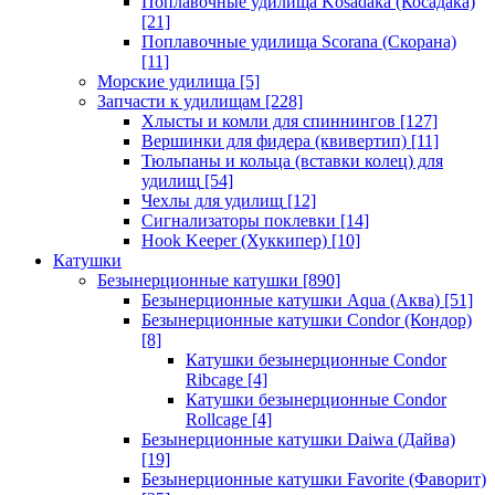
Поплавочные удилища Kosadaka (Косадака)
[21]
Поплавочные удилища Scorana (Скорана)
[11]
Морские удилища
[5]
Запчасти к удилищам
[228]
Хлысты и комли для спиннингов
[127]
Вершинки для фидера (квивертип)
[11]
Тюльпаны и кольца (вставки колец) для
удилищ
[54]
Чехлы для удилищ
[12]
Сигнализаторы поклевки
[14]
Hook Keeper (Хуккипер)
[10]
Катушки
Безынерционные катушки
[890]
Безынерционные катушки Aqua (Аква)
[51]
Безынерционные катушки Condor (Кондор)
[8]
Катушки безынерционные Condor
Ribcage
[4]
Катушки безынерционные Condor
Rollcage
[4]
Безынерционные катушки Daiwa (Дайва)
[19]
Безынерционные катушки Favorite (Фаворит)