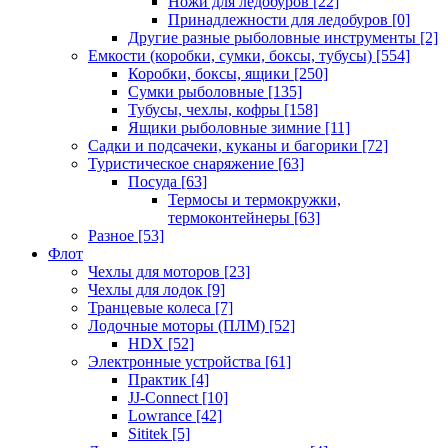
Ножи для ледобуров
[22]
Принадлежности для ледобуров
[0]
Другие разные рыболовные инструменты
[2]
Емкости (коробки, сумки, боксы, тубусы)
[554]
Коробки, боксы, ящики
[250]
Сумки рыболовные
[135]
Тубусы, чехлы, кофры
[158]
Ящики рыболовные зимние
[11]
Садки и подсачеки, куканы и багорики
[72]
Туристическое снаряжение
[63]
Посуда
[63]
Термосы и термокружки,
термоконтейнеры
[63]
Разное
[53]
Флот
Чехлы для моторов
[23]
Чехлы для лодок
[9]
Транцевые колеса
[7]
Лодочные моторы (ПЛМ)
[52]
HDX
[52]
Электронные устройства
[61]
Практик
[4]
JJ-Connect
[10]
Lowrance
[42]
Sititek
[5]