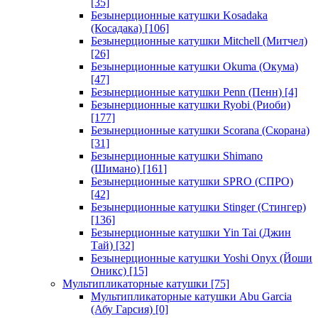
[35]
Безынерционные катушки Kosadaka
(Косадака)
[106]
Безынерционные катушки Mitchell (Митчел)
[26]
Безынерционные катушки Okuma (Окума)
[47]
Безынерционные катушки Penn (Пенн)
[4]
Безынерционные катушки Ryobi (Риоби)
[177]
Безынерционные катушки Scorana (Скорана)
[31]
Безынерционные катушки Shimano
(Шимано)
[161]
Безынерционные катушки SPRO (СПРО)
[42]
Безынерционные катушки Stinger (Стингер)
[136]
Безынерционные катушки Yin Tai (Джин
Тай)
[32]
Безынерционные катушки Yoshi Onyx (Йоши
Оникс)
[15]
Мультипликаторные катушки
[75]
Мультипликаторные катушки Abu Garcia
(Абу Гарсия)
[0]