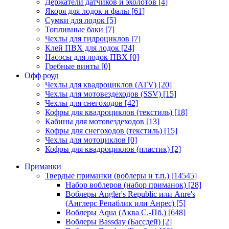
Держатели датчиков и эхолотов
[4]
Якоря для лодок и фалы
[61]
Сумки для лодок
[5]
Топливные баки
[7]
Чехлы для гидроциклов
[7]
Клей ПВХ для лодок
[24]
Насосы для лодок ПВХ
[0]
Гребные винты
[0]
Офф роуд
Чехлы для квадроциклов (ATV)
[20]
Чехлы для мотовездеходов (SSV)
[15]
Чехлы для снегоходов
[42]
Кофры для квадроциклов (текстиль)
[18]
Кабины для мотовездеходов
[13]
Кофры для снегоходов (текстиль)
[15]
Чехлы для мотоциклов
[0]
Кофры для квадроциклов (пластик)
[2]
Приманки
Твердые приманки (воблеры и т.п.)
[14545]
Набор воблеров (набор приманок)
[28]
Воблеры Angler's Republic или Anre's
(Англерс Репаблик или Анрес)
[5]
Воблеры Aqua (Аква С.-Пб.)
[648]
Воблеры Bassday (Бассдей)
[2]