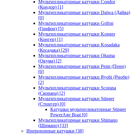
Мультипликаторные катушки Condor
(Кондор)
[1]
Мультипликаторные катушки Daiwa (Дайва)
[0]
Мультипликаторные катушки Grifon
(Грифон)
[5]
Мультипликаторные катушки Konger
(Конгер)
[1]
Мультипликаторные катушки Kosadaka
(Косадака)
[29]
Мультипликаторные катушки Okuma
(Окума)
[2]
Мультипликаторные катушки Penn (Пенн)
[0]
Мультипликаторные катушки Ryobi (Риоби)
[2]
Мультипликаторные катушки Scorana
(Скорана)
[2]
Мультипликаторные катушки Stinger
(Стингер)
[0]
Катушки мультипликаторные Stinger
PowerAge Boat
[0]
Мультипликаторные катушки Shimano
(Шимано)
[33]
Инерционные катушки
[38]