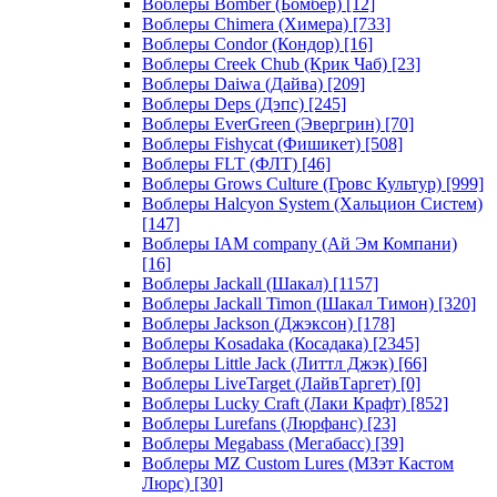
Воблеры Bomber (Бомбер)
[12]
Воблеры Chimera (Химера)
[733]
Воблеры Condor (Кондор)
[16]
Воблеры Creek Chub (Крик Чаб)
[23]
Воблеры Daiwa (Дайва)
[209]
Воблеры Deps (Дэпс)
[245]
Воблеры EverGreen (Эвергрин)
[70]
Воблеры Fishycat (Фишикет)
[508]
Воблеры FLT (ФЛТ)
[46]
Воблеры Grows Culture (Гровс Культур)
[999]
Воблеры Halcyon System (Хальцион Систем)
[147]
Воблеры IAM company (Ай Эм Компани)
[16]
Воблеры Jackall (Шакал)
[1157]
Воблеры Jackall Timon (Шакал Тимон)
[320]
Воблеры Jackson (Джэксон)
[178]
Воблеры Kosadaka (Косадака)
[2345]
Воблеры Little Jack (Литтл Джэк)
[66]
Воблеры LiveTarget (ЛайвТаргет)
[0]
Воблеры Lucky Craft (Лаки Крафт)
[852]
Воблеры Lurefans (Люрфанс)
[23]
Воблеры Megabass (Мегабасс)
[39]
Воблеры MZ Custom Lures (МЗэт Кастом
Люрс)
[30]