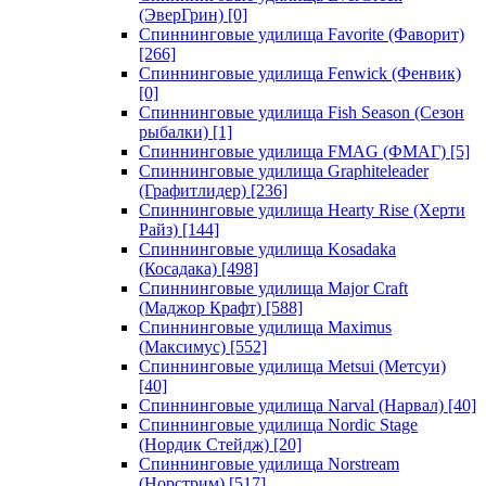
(ЭверГрин)
[0]
Спиннинговые удилища Favorite (Фаворит)
[266]
Спиннинговые удилища Fenwick (Фенвик)
[0]
Спиннинговые удилища Fish Season (Сезон
рыбалки)
[1]
Спиннинговые удилища FMAG (ФМАГ)
[5]
Спиннинговые удилища Graphiteleader
(Графитлидер)
[236]
Спиннинговые удилища Hearty Rise (Херти
Райз)
[144]
Спиннинговые удилища Kosadaka
(Косадака)
[498]
Спиннинговые удилища Major Craft
(Маджор Крафт)
[588]
Спиннинговые удилища Maximus
(Максимус)
[552]
Спиннинговые удилища Metsui (Метсуи)
[40]
Спиннинговые удилища Narval (Нарвал)
[40]
Спиннинговые удилища Nordic Stage
(Нордик Стейдж)
[20]
Спиннинговые удилища Norstream
(Норстрим)
[517]