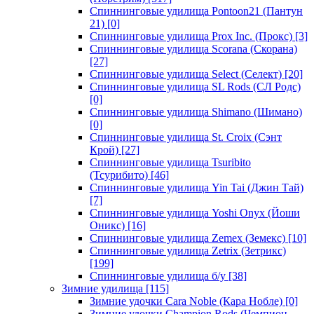
Спиннинговые удилища Pontoon21 (Пантун
21)
[0]
Спиннинговые удилища Prox Inc. (Прокс)
[3]
Спиннинговые удилища Scorana (Скорана)
[27]
Спиннинговые удилища Select (Селект)
[20]
Спиннинговые удилища SL Rods (СЛ Родс)
[0]
Спиннинговые удилища Shimano (Шимано)
[0]
Спиннинговые удилища St. Croix (Сэнт
Крой)
[27]
Спиннинговые удилища Tsuribito
(Тсурибито)
[46]
Спиннинговые удилища Yin Tai (Джин Тай)
[7]
Спиннинговые удилища Yoshi Onyx (Йоши
Оникс)
[16]
Спиннинговые удилища Zemex (Земекс)
[10]
Спиннинговые удилища Zetrix (Зетрикс)
[199]
Спиннинговые удилища б/у
[38]
Зимние удилища
[115]
Зимние удочки Cara Noble (Кара Нобле)
[0]
Зимние удочки Champion Rods (Чемпион