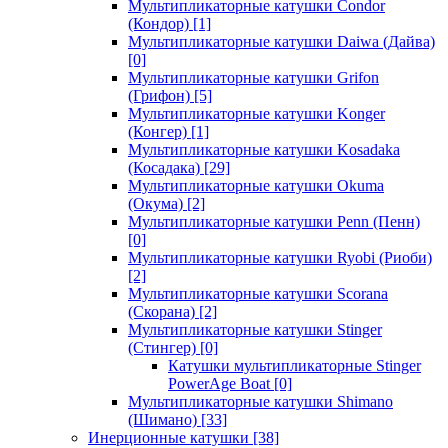
Мультипликаторные катушки Condor
(Кондор)
[1]
Мультипликаторные катушки Daiwa (Дайва)
[0]
Мультипликаторные катушки Grifon
(Грифон)
[5]
Мультипликаторные катушки Konger
(Конгер)
[1]
Мультипликаторные катушки Kosadaka
(Косадака)
[29]
Мультипликаторные катушки Okuma
(Окума)
[2]
Мультипликаторные катушки Penn (Пенн)
[0]
Мультипликаторные катушки Ryobi (Риоби)
[2]
Мультипликаторные катушки Scorana
(Скорана)
[2]
Мультипликаторные катушки Stinger
(Стингер)
[0]
Катушки мультипликаторные Stinger
PowerAge Boat
[0]
Мультипликаторные катушки Shimano
(Шимано)
[33]
Инерционные катушки
[38]