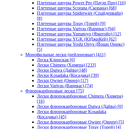
Плетеные шнуры Power Pro (Пауэр Про)
[16]
Плетеные шнуры Scorana (Скорана)
[68]
Плетеные шнуры Spiderwire (Спайдервайр)
[8]
Плетеные шнуры Toray (Торей)
[9]
Плетеные шнуры Varivas (Варивас)
[94]
Плетеные шнуры Yamatoyo (Яматойо)
[12]
Плетеные шнуры YGK (ЮДжиКей)
[62]
Плетеные шнуры Yoshi Onyx (Йоши Оникс)
[5]
Монофильные лески (нейлоновые)
[411]
Леска Клинская
[0]
Лески Chimera (Химера)
[233]
Лески Daiwa (Дайва)
[48]
Лески Kosadaka (Косадака)
[39]
Лески Owner (Овнер)
[17]
Лески Varivas (Варивас)
[74]
Флюрокарбоновые лески
[75]
Лески флюрокарбоновые Chimera (Химера)
[16]
Лески флюрокарбоновые Daiwa (Дайва)
[0]
Лески флюрокарбоновые Kosadaka
(Косадака)
[45]
Лески флюрокарбоновые Owner (Овнер)
[5]
Лески флюрокарбоновые Toray (Торей)
[4]