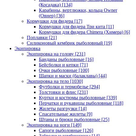
(Косадака)
[134]
Карабины, вертлюжки, кольца Owner
(Овнер)
[36]
Кормушки для фидера
[17]
Кормушки для фидера Три кита
[11]
Кормушки для фидера Chimera (Химера)
[6]
Поплавки
[21]
Силиконовый кембрик рыболовный
[19]
Экипировка
Экипировка на голову
[231]
Банданы рыболовные
[16]
Бейсболки и кепки
[71]
Очки рыболовные
[100]
Шапки и маски (балаклавы)
[44]
Экипировка на тело
[1030]
Футболки и термобелье
[294]
Толстовки и флис
[231]
Куртки и костюмы рыболовные
[339]
Перчатки и рукавицы рыболовные
[118]
Жилеты разгрузки
[14]
Спасательные жилеты
[9]
Штаны и брюки рыболовные
[25]
Экипировка на ноги
[149]
Сапоги рыболовные
[126]
Забродные комбинезоны
[14]