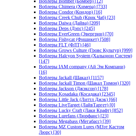
Воблеры Bomber (Бомбер)
[12]
Воблеры Chimera (Химера)
[733]
Воблеры Condor (Кондор)
[16]
Воблеры Creek Chub (Крик Чаб)
[23]
Воблеры Daiwa (Дайва)
[209]
Воблеры Deps (Дэпс)
[245]
Воблеры EverGreen (Эвергрин)
[70]
Воблеры Fishycat (Фишикет)
[508]
Воблеры FLT (ФЛТ)
[46]
Воблеры Grows Culture (Гровс Культур)
[999]
Воблеры Halcyon System (Хальцион Систем)
[147]
Воблеры IAM company (Ай Эм Компани)
[16]
Воблеры Jackall (Шакал)
[1157]
Воблеры Jackall Timon (Шакал Тимон)
[320]
Воблеры Jackson (Джэксон)
[178]
Воблеры Kosadaka (Косадака)
[2345]
Воблеры Little Jack (Литтл Джэк)
[66]
Воблеры LiveTarget (ЛайвТаргет)
[0]
Воблеры Lucky Craft (Лаки Крафт)
[852]
Воблеры Lurefans (Люрфанс)
[23]
Воблеры Megabass (Мегабасс)
[39]
Воблеры MZ Custom Lures (МЗэт Кастом
Люрс)
[30]