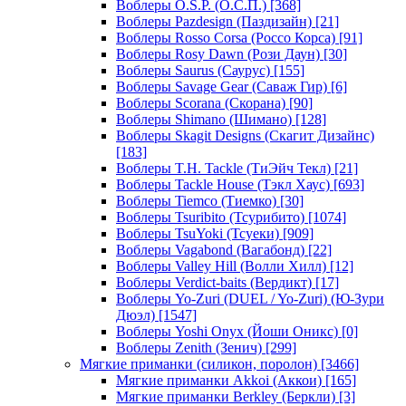
Воблеры O.S.P. (О.С.П.)
[368]
Воблеры Pazdesign (Паздизайн)
[21]
Воблеры Rosso Corsa (Россо Корса)
[91]
Воблеры Rosy Dawn (Рози Даун)
[30]
Воблеры Saurus (Саурус)
[155]
Воблеры Savage Gear (Саваж Гир)
[6]
Воблеры Scorana (Скорана)
[90]
Воблеры Shimano (Шимано)
[128]
Воблеры Skagit Designs (Скагит Дизайнс)
[183]
Воблеры T.H. Tackle (ТиЭйч Текл)
[21]
Воблеры Tackle House (Тэкл Хаус)
[693]
Воблеры Tiemco (Тиемко)
[30]
Воблеры Tsuribito (Тсурибито)
[1074]
Воблеры TsuYoki (Тсуеки)
[909]
Воблеры Vagabond (Вагабонд)
[22]
Воблеры Valley Hill (Волли Хилл)
[12]
Воблеры Verdict-baits (Вердикт)
[17]
Воблеры Yo-Zuri (DUEL / Yo-Zuri) (Ю-Зури
Дюэл)
[1547]
Воблеры Yoshi Onyx (Йоши Оникс)
[0]
Воблеры Zenith (Зенич)
[299]
Мягкие приманки (силикон, поролон)
[3466]
Мягкие приманки Akkoi (Аккои)
[165]
Мягкие приманки Berkley (Беркли)
[3]