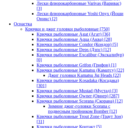
Лески флюрокарбоновые Varivas (Варивас)
[3]
Лески флюрокарбоновые Yoshi Onyx (Йоши
Оникс)
[2]
Оснастка
Крючки и джиг головки рыболовные
[750]
Крючки рыболовные Agat (Агат)
[36]
Крючки рыболовные Aqua (Аква)
[28]
Крючки рыболовные Condor (Кондор)
[5]
Крючки рыболовные Deps (Дэпс)
[12]
Крючки рыболовные Excalibur (Экскалибур)
[0]
Крючки рыболовные Grifon (Грифон)
[1]
Крючки рыболовные Kamatsu (Каматсу)
[22]
Джиг головки Kamatsu Jig Heads
[22]
Крючки рыболовные Kosadaka (Косадака)
[301]
Крючки рыболовные Mustad (Мустад)
[3]
Крючки рыболовные Owner (Овнер)
[287]
Крючки рыболовные Scorana (Скорана)
[12]
Зимние джиг-головки Scorana с
подвесным тройником Bomber
[12]
Крючки рыболовные Trout Zone (Траут Зон)
[31]
Крючки рыболовные Контакт
[5]