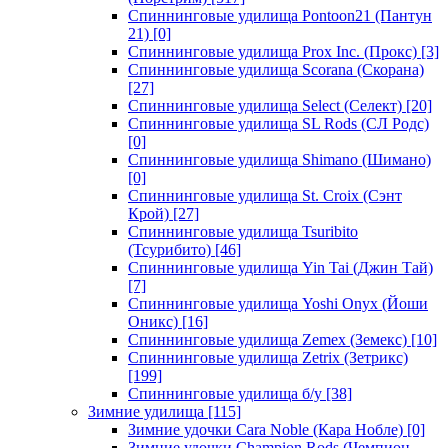
Спиннинговые удилища Pontoon21 (Пантун
21)
[0]
Спиннинговые удилища Prox Inc. (Прокс)
[3]
Спиннинговые удилища Scorana (Скорана)
[27]
Спиннинговые удилища Select (Селект)
[20]
Спиннинговые удилища SL Rods (СЛ Родс)
[0]
Спиннинговые удилища Shimano (Шимано)
[0]
Спиннинговые удилища St. Croix (Сэнт
Крой)
[27]
Спиннинговые удилища Tsuribito
(Тсурибито)
[46]
Спиннинговые удилища Yin Tai (Джин Тай)
[7]
Спиннинговые удилища Yoshi Onyx (Йоши
Оникс)
[16]
Спиннинговые удилища Zemex (Земекс)
[10]
Спиннинговые удилища Zetrix (Зетрикс)
[199]
Спиннинговые удилища б/у
[38]
Зимние удилища
[115]
Зимние удочки Cara Noble (Кара Нобле)
[0]
Зимние удочки Champion Rods (Чемпион