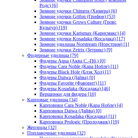
Родс)
[6]
Зимние удочки Chimera (Химера)
[6]
Зимние удочки Grifon (Грифон)
[53]
Зимние удочки Grows Culture (Гровс
Культур)
[19]
Зимние удочки Karismax (Карисмакс)
[4]
Зимние удочки Kosadaka (Косадака)
[17]
Зимние удилища Norstream (Норстрим)
[1]
Зимние удочки Zetrix (Зетрикс)
[9]
Фидерные удилища
[79]
Фидеры Aqua (Аква С.-Пб.)
[0]
Фидеры Cara Noble (Кара Нобле)
[11]
Фидеры Black Hole (Блэк Хол)
[1]
Фидеры Daiwa (Дайва)
[0]
Фидеры Favorite (Фаворит)
[11]
Фидеры Kosadaka (Косадака)
[46]
Вершинки для фидера
[10]
Карповые удилища
[34]
Карповики Cara Noble (Кара Нобле)
[4]
Карповики Daiwa (Дайва)
[0]
Карповики Kosadaka (Косадака)
[11]
Карповики Prologic (Пролоджик)
[19]
Жерлицы
[32]
Поплавочные удилища
[32]