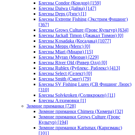
Блесны Condor (Кондор)
[159]
Блесны Daiwa (Дайва)
[147]
Блесны Deps (Дэпс)
[1]
Блесны Extreme Fishing (Экстрим Фишинг)
[367]
Блесны Grows Culture (Гровс Культур)
[634]
Блесны Jackall Timon (Джакал Тимон)
[0]
Блесны Kosadaka (Косадака)
[1077]
Блесны Mepps (Мепс)
[0]
Блесны Miari (Миари)
[15]
Блесны Myran (Мюран)
[229]
Блесны River Old (Ривер Олд)
[0]
Блесны Rublex (Рублекс, Раблекс)
[413]
Блесны Select (Селект)
[0]
Блесны Smith (Смит)
[79]
Блесны SV Fishing Lures (СВ Фишинг Люрс)
[310]
Блесны Solvkroken (Солвкрокен)
[11]
Блесны Алхимовки
[1]
Зимние приманки
[728]
Зимние приманки Chimera (Химера)
[32]
Зимние приманки Grows Culture (Гровс
Культур)
[194]
Зимние приманки Karismax (Каризмакс)
[101]