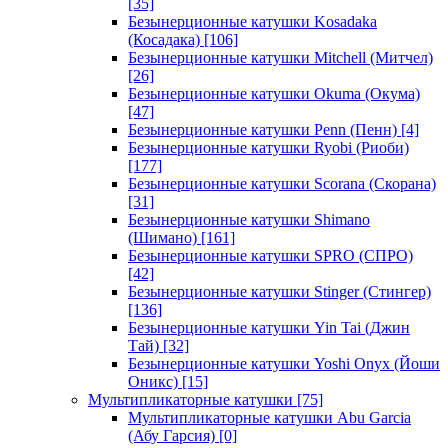
[35]
Безынерционные катушки Kosadaka
(Косадака)
[106]
Безынерционные катушки Mitchell (Митчел)
[26]
Безынерционные катушки Okuma (Окума)
[47]
Безынерционные катушки Penn (Пенн)
[4]
Безынерционные катушки Ryobi (Риоби)
[177]
Безынерционные катушки Scorana (Скорана)
[31]
Безынерционные катушки Shimano
(Шимано)
[161]
Безынерционные катушки SPRO (СПРО)
[42]
Безынерционные катушки Stinger (Стингер)
[136]
Безынерционные катушки Yin Tai (Джин
Тай)
[32]
Безынерционные катушки Yoshi Onyx (Йоши
Оникс)
[15]
Мультипликаторные катушки
[75]
Мультипликаторные катушки Abu Garcia
(Абу Гарсия)
[0]