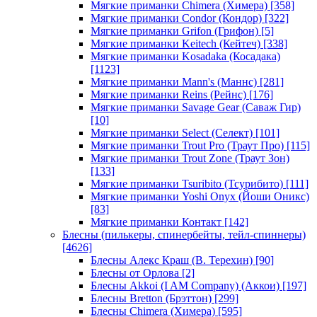
Мягкие приманки Chimera (Химера)
[358]
Мягкие приманки Condor (Кондор)
[322]
Мягкие приманки Grifon (Грифон)
[5]
Мягкие приманки Keitech (Кейтеч)
[338]
Мягкие приманки Kosadaka (Косадака)
[1123]
Мягкие приманки Mann's (Маннс)
[281]
Мягкие приманки Reins (Рейнс)
[176]
Мягкие приманки Savage Gear (Саваж Гир)
[10]
Мягкие приманки Select (Селект)
[101]
Мягкие приманки Trout Pro (Траут Про)
[115]
Мягкие приманки Trout Zone (Траут Зон)
[133]
Мягкие приманки Tsuribito (Тсурибито)
[111]
Мягкие приманки Yoshi Onyx (Йоши Оникс)
[83]
Мягкие приманки Контакт
[142]
Блесны (пилькеры, спинербейты, тейл-спиннеры)
[4626]
Блесны Алекс Краш (В. Терехин)
[90]
Блесны от Орлова
[2]
Блесны Akkoi (I AM Company) (Аккои)
[197]
Блесны Bretton (Брэттон)
[299]
Блесны Chimera (Химера)
[595]