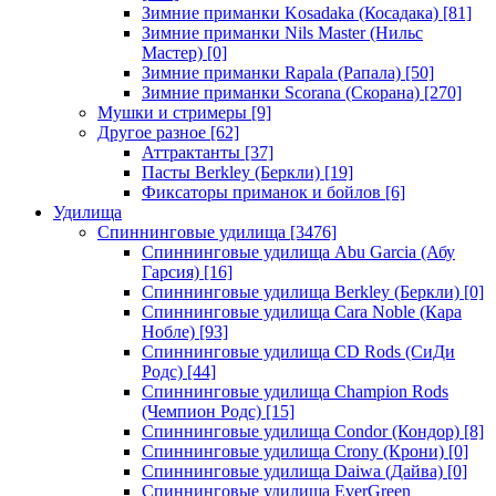
Зимние приманки Kosadaka (Косадака)
[81]
Зимние приманки Nils Master (Нильс
Мастер)
[0]
Зимние приманки Rapala (Рапала)
[50]
Зимние приманки Scorana (Скорана)
[270]
Мушки и стримеры
[9]
Другое разное
[62]
Аттрактанты
[37]
Пасты Berkley (Беркли)
[19]
Фиксаторы приманок и бойлов
[6]
Удилища
Спиннинговые удилища
[3476]
Спиннинговые удилища Abu Garcia (Абу
Гарсия)
[16]
Спиннинговые удилища Berkley (Беркли)
[0]
Спиннинговые удилища Cara Noble (Кара
Нобле)
[93]
Спиннинговые удилища CD Rods (СиДи
Родс)
[44]
Спиннинговые удилища Champion Rods
(Чемпион Родс)
[15]
Спиннинговые удилища Condor (Кондор)
[8]
Спиннинговые удилища Crony (Крони)
[0]
Спиннинговые удилища Daiwa (Дайва)
[0]
Спиннинговые удилища EverGreen