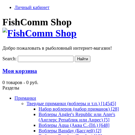
Личный кабинет
FishComm Shop
Добро пожаловать в рыболовный интернет-магазин!
Search:
Моя корзина
0 товаров -
0 руб.
Разделы
Приманки
Твердые приманки (воблеры и т.п.)
[14545]
Набор воблеров (набор приманок)
[28]
Воблеры Angler's Republic или Anre's
(Англерс Репаблик или Анрес)
[5]
Воблеры Aqua (Аква С.-Пб.)
[648]
Воблеры Bassday (Бассдей)
[2]