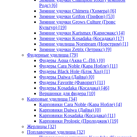
Родс)
[6]
Зимние удочки Chimera (Химера)
[6]
Зимние удочки Grifon (Грифон)
[53]
Зимние удочки Grows Culture (Гровс
Культур)
[19]
Зимние удочки Karismax (Карисмакс)
[4]
Зимние удочки Kosadaka (Косадака)
[17]
Зимние удилища Norstream (Норстрим)
[1]
Зимние удочки Zetrix (Зетрикс)
[9]
Фидерные удилища
[79]
Фидеры Aqua (Аква С.-Пб.)
[0]
Фидеры Cara Noble (Кара Нобле)
[11]
Фидеры Black Hole (Блэк Хол)
[1]
Фидеры Daiwa (Дайва)
[0]
Фидеры Favorite (Фаворит)
[11]
Фидеры Kosadaka (Косадака)
[46]
Вершинки для фидера
[10]
Карповые удилища
[34]
Карповики Cara Noble (Кара Нобле)
[4]
Карповики Daiwa (Дайва)
[0]
Карповики Kosadaka (Косадака)
[11]
Карповики Prologic (Пролоджик)
[19]
Жерлицы
[32]
Поплавочные удилища
[32]