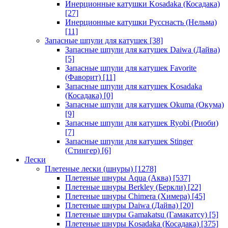
Инерционные катушки Kosadaka (Косадака)
[27]
Инерционные катушки Русснасть (Нельма)
[11]
Запасные шпули для катушек
[38]
Запасные шпули для катушек Daiwa (Дайва)
[5]
Запасные шпули для катушек Favorite
(Фаворит)
[11]
Запасные шпули для катушек Kosadaka
(Косадака)
[0]
Запасные шпули для катушек Okuma (Окума)
[9]
Запасные шпули для катушек Ryobi (Риоби)
[7]
Запасные шпули для катушек Stinger
(Стингер)
[6]
Лески
Плетеные лески (шнуры)
[1278]
Плетеные шнуры Aqua (Аква)
[537]
Плетеные шнуры Berkley (Беркли)
[22]
Плетеные шнуры Chimera (Химера)
[45]
Плетеные шнуры Daiwa (Дайва)
[20]
Плетеные шнуры Gamakatsu (Гамакатсу)
[5]
Плетеные шнуры Kosadaka (Косадака)
[375]