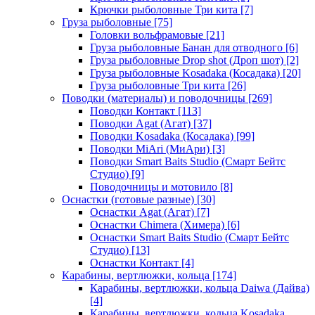
Крючки рыболовные Три кита
[7]
Груза рыболовные
[75]
Головки вольфрамовые
[21]
Груза рыболовные Банан для отводного
[6]
Груза рыболовные Drop shot (Дроп шот)
[2]
Груза рыболовные Kosadaka (Косадака)
[20]
Груза рыболовные Три кита
[26]
Поводки (материалы) и поводочницы
[269]
Поводки Контакт
[113]
Поводки Agat (Агат)
[37]
Поводки Kosadaka (Косадака)
[99]
Поводки MiAri (МиАри)
[3]
Поводки Smart Baits Studio (Смарт Бейтс
Студио)
[9]
Поводочницы и мотовило
[8]
Оснастки (готовые разные)
[30]
Оснастки Agat (Агат)
[7]
Оснастки Chimera (Химера)
[6]
Оснастки Smart Baits Studio (Смарт Бейтс
Студио)
[13]
Оснастки Контакт
[4]
Карабины, вертлюжки, кольца
[174]
Карабины, вертлюжки, кольца Daiwa (Дайва)
[4]
Карабины, вертлюжки, кольца Kosadaka