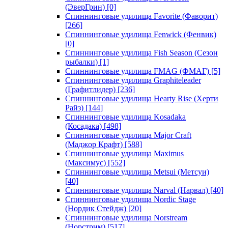
(ЭверГрин)
[0]
Спиннинговые удилища Favorite (Фаворит)
[266]
Спиннинговые удилища Fenwick (Фенвик)
[0]
Спиннинговые удилища Fish Season (Сезон
рыбалки)
[1]
Спиннинговые удилища FMAG (ФМАГ)
[5]
Спиннинговые удилища Graphiteleader
(Графитлидер)
[236]
Спиннинговые удилища Hearty Rise (Херти
Райз)
[144]
Спиннинговые удилища Kosadaka
(Косадака)
[498]
Спиннинговые удилища Major Craft
(Маджор Крафт)
[588]
Спиннинговые удилища Maximus
(Максимус)
[552]
Спиннинговые удилища Metsui (Метсуи)
[40]
Спиннинговые удилища Narval (Нарвал)
[40]
Спиннинговые удилища Nordic Stage
(Нордик Стейдж)
[20]
Спиннинговые удилища Norstream
(Норстрим)
[517]