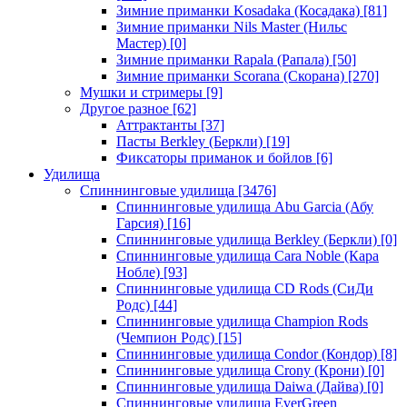
Зимние приманки Kosadaka (Косадака)
[81]
Зимние приманки Nils Master (Нильс
Мастер)
[0]
Зимние приманки Rapala (Рапала)
[50]
Зимние приманки Scorana (Скорана)
[270]
Мушки и стримеры
[9]
Другое разное
[62]
Аттрактанты
[37]
Пасты Berkley (Беркли)
[19]
Фиксаторы приманок и бойлов
[6]
Удилища
Спиннинговые удилища
[3476]
Спиннинговые удилища Abu Garcia (Абу
Гарсия)
[16]
Спиннинговые удилища Berkley (Беркли)
[0]
Спиннинговые удилища Cara Noble (Кара
Нобле)
[93]
Спиннинговые удилища CD Rods (СиДи
Родс)
[44]
Спиннинговые удилища Champion Rods
(Чемпион Родс)
[15]
Спиннинговые удилища Condor (Кондор)
[8]
Спиннинговые удилища Crony (Крони)
[0]
Спиннинговые удилища Daiwa (Дайва)
[0]
Спиннинговые удилища EverGreen