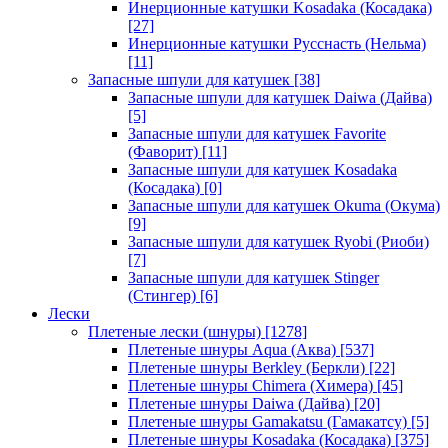
Инерционные катушки Kosadaka (Косадака)
[27]
Инерционные катушки Русснасть (Нельма)
[11]
Запасные шпули для катушек
[38]
Запасные шпули для катушек Daiwa (Дайва)
[5]
Запасные шпули для катушек Favorite
(Фаворит)
[11]
Запасные шпули для катушек Kosadaka
(Косадака)
[0]
Запасные шпули для катушек Okuma (Окума)
[9]
Запасные шпули для катушек Ryobi (Риоби)
[7]
Запасные шпули для катушек Stinger
(Стингер)
[6]
Лески
Плетеные лески (шнуры)
[1278]
Плетеные шнуры Aqua (Аква)
[537]
Плетеные шнуры Berkley (Беркли)
[22]
Плетеные шнуры Chimera (Химера)
[45]
Плетеные шнуры Daiwa (Дайва)
[20]
Плетеные шнуры Gamakatsu (Гамакатсу)
[5]
Плетеные шнуры Kosadaka (Косадака)
[375]