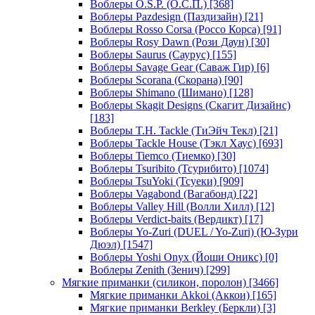
Воблеры O.S.P. (О.С.П.)
[368]
Воблеры Pazdesign (Паздизайн)
[21]
Воблеры Rosso Corsa (Россо Корса)
[91]
Воблеры Rosy Dawn (Рози Даун)
[30]
Воблеры Saurus (Саурус)
[155]
Воблеры Savage Gear (Саваж Гир)
[6]
Воблеры Scorana (Скорана)
[90]
Воблеры Shimano (Шимано)
[128]
Воблеры Skagit Designs (Скагит Дизайнс)
[183]
Воблеры T.H. Tackle (ТиЭйч Текл)
[21]
Воблеры Tackle House (Тэкл Хаус)
[693]
Воблеры Tiemco (Тиемко)
[30]
Воблеры Tsuribito (Тсурибито)
[1074]
Воблеры TsuYoki (Тсуеки)
[909]
Воблеры Vagabond (Вагабонд)
[22]
Воблеры Valley Hill (Волли Хилл)
[12]
Воблеры Verdict-baits (Вердикт)
[17]
Воблеры Yo-Zuri (DUEL / Yo-Zuri) (Ю-Зури
Дюэл)
[1547]
Воблеры Yoshi Onyx (Йоши Оникс)
[0]
Воблеры Zenith (Зенич)
[299]
Мягкие приманки (силикон, поролон)
[3466]
Мягкие приманки Akkoi (Аккои)
[165]
Мягкие приманки Berkley (Беркли)
[3]