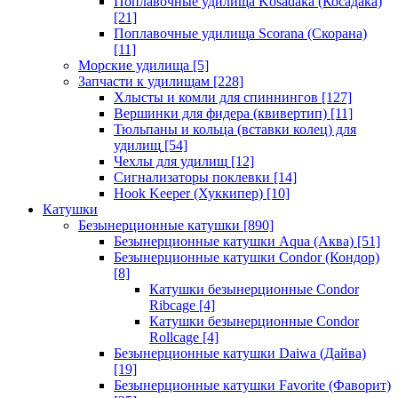
Поплавочные удилища Kosadaka (Косадака)
[21]
Поплавочные удилища Scorana (Скорана)
[11]
Морские удилища
[5]
Запчасти к удилищам
[228]
Хлысты и комли для спиннингов
[127]
Вершинки для фидера (квивертип)
[11]
Тюльпаны и кольца (вставки колец) для
удилищ
[54]
Чехлы для удилищ
[12]
Сигнализаторы поклевки
[14]
Hook Keeper (Хуккипер)
[10]
Катушки
Безынерционные катушки
[890]
Безынерционные катушки Aqua (Аква)
[51]
Безынерционные катушки Condor (Кондор)
[8]
Катушки безынерционные Condor
Ribcage
[4]
Катушки безынерционные Condor
Rollcage
[4]
Безынерционные катушки Daiwa (Дайва)
[19]
Безынерционные катушки Favorite (Фаворит)