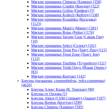
Мягкие приманки Chimera (Химера)
[358]
Мягкие приманки Condor (Кондор)
[322]
Мягкие приманки Grifon (Грифон)
[5]
Мягкие приманки Keitech (Кейтеч)
[338]
Мягкие приманки Kosadaka (Косадака)
[1123]
Мягкие приманки Mann's (Маннс)
[281]
Мягкие приманки Reins (Рейнс)
[176]
Мягкие приманки Savage Gear (Саваж Гир)
[10]
Мягкие приманки Select (Селект)
[101]
Мягкие приманки Trout Pro (Траут Про)
[115]
Мягкие приманки Trout Zone (Траут Зон)
[133]
Мягкие приманки Tsuribito (Тсурибито)
[111]
Мягкие приманки Yoshi Onyx (Йоши Оникс)
[83]
Мягкие приманки Контакт
[142]
Блесны (пилькеры, спинербейты, тейл-спиннеры)
[4626]
Блесны Алекс Краш (В. Терехин)
[90]
Блесны от Орлова
[2]
Блесны Akkoi (I AM Company) (Аккои)
[197]
Блесны Bretton (Брэттон)
[299]
Блесны Chimera (Химера)
[595]