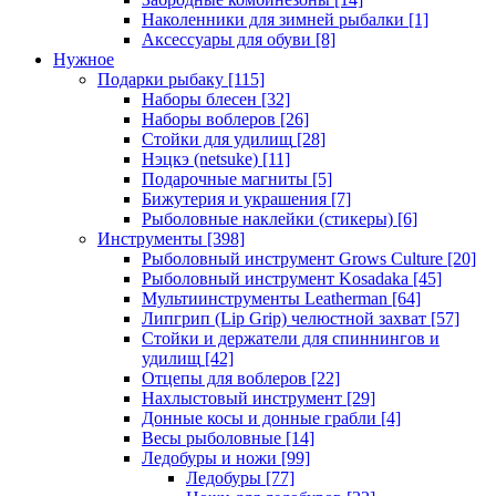
Наколенники для зимней рыбалки
[1]
Аксессуары для обуви
[8]
Нужное
Подарки рыбаку
[115]
Наборы блесен
[32]
Наборы воблеров
[26]
Стойки для удилищ
[28]
Нэцкэ (netsuke)
[11]
Подарочные магниты
[5]
Бижутерия и украшения
[7]
Рыболовные наклейки (стикеры)
[6]
Инструменты
[398]
Рыболовный инструмент Grows Culture
[20]
Рыболовный инструмент Kosadaka
[45]
Мультиинструменты Leatherman
[64]
Липгрип (Lip Grip) челюстной захват
[57]
Стойки и держатели для спиннингов и
удилищ
[42]
Отцепы для воблеров
[22]
Нахлыстовый инструмент
[29]
Донные косы и донные грабли
[4]
Весы рыболовные
[14]
Ледобуры и ножи
[99]
Ледобуры
[77]