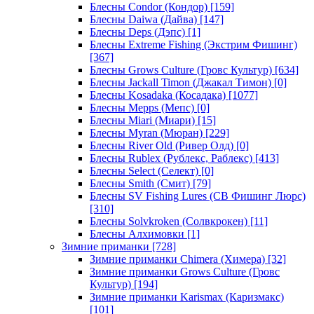
Блесны Condor (Кондор)
[159]
Блесны Daiwa (Дайва)
[147]
Блесны Deps (Дэпс)
[1]
Блесны Extreme Fishing (Экстрим Фишинг)
[367]
Блесны Grows Culture (Гровс Культур)
[634]
Блесны Jackall Timon (Джакал Тимон)
[0]
Блесны Kosadaka (Косадака)
[1077]
Блесны Mepps (Мепс)
[0]
Блесны Miari (Миари)
[15]
Блесны Myran (Мюран)
[229]
Блесны River Old (Ривер Олд)
[0]
Блесны Rublex (Рублекс, Раблекс)
[413]
Блесны Select (Селект)
[0]
Блесны Smith (Смит)
[79]
Блесны SV Fishing Lures (СВ Фишинг Люрс)
[310]
Блесны Solvkroken (Солвкрокен)
[11]
Блесны Алхимовки
[1]
Зимние приманки
[728]
Зимние приманки Chimera (Химера)
[32]
Зимние приманки Grows Culture (Гровс
Культур)
[194]
Зимние приманки Karismax (Каризмакс)
[101]