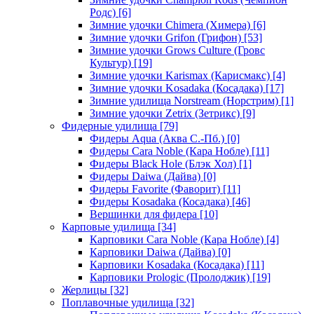
Родс)
[6]
Зимние удочки Chimera (Химера)
[6]
Зимние удочки Grifon (Грифон)
[53]
Зимние удочки Grows Culture (Гровс
Культур)
[19]
Зимние удочки Karismax (Карисмакс)
[4]
Зимние удочки Kosadaka (Косадака)
[17]
Зимние удилища Norstream (Норстрим)
[1]
Зимние удочки Zetrix (Зетрикс)
[9]
Фидерные удилища
[79]
Фидеры Aqua (Аква С.-Пб.)
[0]
Фидеры Cara Noble (Кара Нобле)
[11]
Фидеры Black Hole (Блэк Хол)
[1]
Фидеры Daiwa (Дайва)
[0]
Фидеры Favorite (Фаворит)
[11]
Фидеры Kosadaka (Косадака)
[46]
Вершинки для фидера
[10]
Карповые удилища
[34]
Карповики Cara Noble (Кара Нобле)
[4]
Карповики Daiwa (Дайва)
[0]
Карповики Kosadaka (Косадака)
[11]
Карповики Prologic (Пролоджик)
[19]
Жерлицы
[32]
Поплавочные удилища
[32]