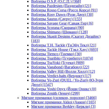
Воблеры O.S.P. (О.С.П.)
[368]
Воблеры Pazdesign (Паздизайн)
[21]
Воблеры Rosso Corsa (Россо Корса)
[91]
Воблеры Rosy Dawn (Рози Даун)
[30]
Воблеры Saurus (Саурус)
[155]
Воблеры Savage Gear (Саваж Гир)
[6]
Воблеры Scorana (Скорана)
[90]
Воблеры Shimano (Шимано)
[128]
Воблеры Skagit Designs (Скагит Дизайнс)
[183]
Воблеры T.H. Tackle (ТиЭйч Текл)
[21]
Воблеры Tackle House (Тэкл Хаус)
[693]
Воблеры Tiemco (Тиемко)
[30]
Воблеры Tsuribito (Тсурибито)
[1074]
Воблеры TsuYoki (Тсуеки)
[909]
Воблеры Vagabond (Вагабонд)
[22]
Воблеры Valley Hill (Волли Хилл)
[12]
Воблеры Verdict-baits (Вердикт)
[17]
Воблеры Yo-Zuri (DUEL / Yo-Zuri) (Ю-Зури
Дюэл)
[1547]
Воблеры Yoshi Onyx (Йоши Оникс)
[0]
Воблеры Zenith (Зенич)
[299]
Мягкие приманки (силикон, поролон)
[3466]
Мягкие приманки Akkoi (Аккои)
[165]
Мягкие приманки Berkley (Беркли)
[3]