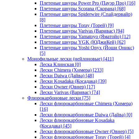
Плетеные шнуры Power Pro (Пауэр Про)
[16]
Плетеные шнуры Scorana (Скорана)
[68]
Плетеные шнуры Spiderwire (Спайдервайр)
[8]
Плетеные шнуры Toray (Торей)
[9]
Плетеные шнуры Varivas (Варивас)
[94]
Плетеные шнуры Yamatoyo (Яматойо)
[12]
Плетеные шнуры YGK (ЮДжиКей)
[62]
Плетеные шнуры Yoshi Onyx (Йоши Оникс)
[5]
Монофильные лески (нейлоновые)
[411]
Леска Клинская
[0]
Лески Chimera (Химера)
[233]
Лески Daiwa (Дайва)
[48]
Лески Kosadaka (Косадака)
[39]
Лески Owner (Овнер)
[17]
Лески Varivas (Варивас)
[74]
Флюрокарбоновые лески
[75]
Лески флюрокарбоновые Chimera (Химера)
[16]
Лески флюрокарбоновые Daiwa (Дайва)
[0]
Лески флюрокарбоновые Kosadaka
(Косадака)
[45]
Лески флюрокарбоновые Owner (Овнер)
[5]
Лески флюрокарбоновые Toray (Торей)
[4]