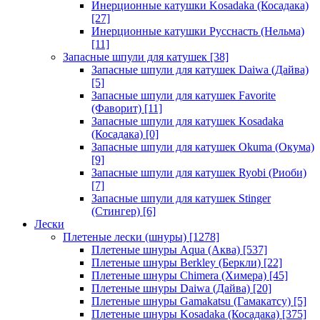
Инерционные катушки Kosadaka (Косадака)
[27]
Инерционные катушки Русснасть (Нельма)
[11]
Запасные шпули для катушек
[38]
Запасные шпули для катушек Daiwa (Дайва)
[5]
Запасные шпули для катушек Favorite
(Фаворит)
[11]
Запасные шпули для катушек Kosadaka
(Косадака)
[0]
Запасные шпули для катушек Okuma (Окума)
[9]
Запасные шпули для катушек Ryobi (Риоби)
[7]
Запасные шпули для катушек Stinger
(Стингер)
[6]
Лески
Плетеные лески (шнуры)
[1278]
Плетеные шнуры Aqua (Аква)
[537]
Плетеные шнуры Berkley (Беркли)
[22]
Плетеные шнуры Chimera (Химера)
[45]
Плетеные шнуры Daiwa (Дайва)
[20]
Плетеные шнуры Gamakatsu (Гамакатсу)
[5]
Плетеные шнуры Kosadaka (Косадака)
[375]