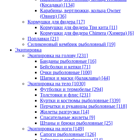
(Косадака)
[134]
Карабины, вертлюжки, кольца Owner
(Овнер)
[36]
Кормушки для фидера
[17]
Кормушки для фидера Три кита
[11]
Кормушки для фидера Chimera (Химера)
[6]
Поплавки
[21]
Силиконовый кембрик рыболовный
[19]
Экипировка
Экипировка на голову
[231]
Банданы рыболовные
[16]
Бейсболки и кепки
[71]
Очки рыболовные
[100]
Шапки и маски (балаклавы)
[44]
Экипировка на тело
[1030]
Футболки и термобелье
[294]
Толстовки и флис
[231]
Куртки и костюмы рыболовные
[339]
Перчатки и рукавицы рыболовные
[118]
Жилеты разгрузки
[14]
Спасательные жилеты
[9]
Штаны и брюки рыболовные
[25]
Экипировка на ноги
[149]
Сапоги рыболовные
[126]
Забродные комбинезоны
[14]