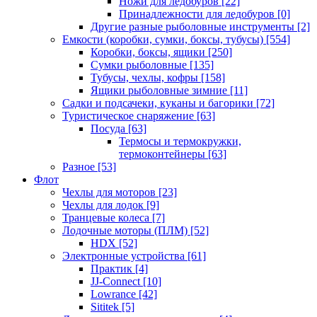
Ножи для ледобуров
[22]
Принадлежности для ледобуров
[0]
Другие разные рыболовные инструменты
[2]
Емкости (коробки, сумки, боксы, тубусы)
[554]
Коробки, боксы, ящики
[250]
Сумки рыболовные
[135]
Тубусы, чехлы, кофры
[158]
Ящики рыболовные зимние
[11]
Садки и подсачеки, куканы и багорики
[72]
Туристическое снаряжение
[63]
Посуда
[63]
Термосы и термокружки,
термоконтейнеры
[63]
Разное
[53]
Флот
Чехлы для моторов
[23]
Чехлы для лодок
[9]
Транцевые колеса
[7]
Лодочные моторы (ПЛМ)
[52]
HDX
[52]
Электронные устройства
[61]
Практик
[4]
JJ-Connect
[10]
Lowrance
[42]
Sititek
[5]