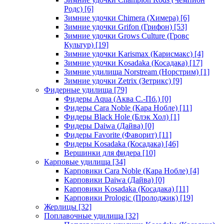
Родс)
[6]
Зимние удочки Chimera (Химера)
[6]
Зимние удочки Grifon (Грифон)
[53]
Зимние удочки Grows Culture (Гровс
Культур)
[19]
Зимние удочки Karismax (Карисмакс)
[4]
Зимние удочки Kosadaka (Косадака)
[17]
Зимние удилища Norstream (Норстрим)
[1]
Зимние удочки Zetrix (Зетрикс)
[9]
Фидерные удилища
[79]
Фидеры Aqua (Аква С.-Пб.)
[0]
Фидеры Cara Noble (Кара Нобле)
[11]
Фидеры Black Hole (Блэк Хол)
[1]
Фидеры Daiwa (Дайва)
[0]
Фидеры Favorite (Фаворит)
[11]
Фидеры Kosadaka (Косадака)
[46]
Вершинки для фидера
[10]
Карповые удилища
[34]
Карповики Cara Noble (Кара Нобле)
[4]
Карповики Daiwa (Дайва)
[0]
Карповики Kosadaka (Косадака)
[11]
Карповики Prologic (Пролоджик)
[19]
Жерлицы
[32]
Поплавочные удилища
[32]