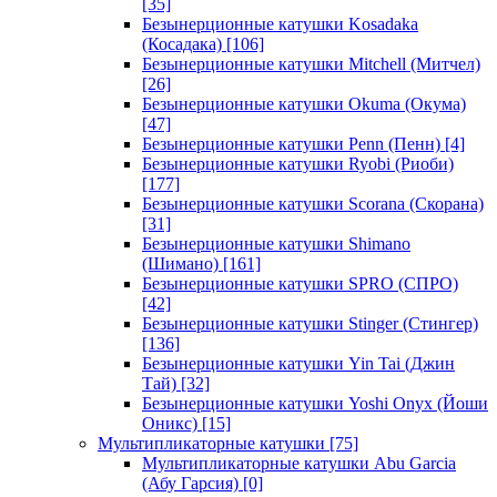
[35]
Безынерционные катушки Kosadaka
(Косадака)
[106]
Безынерционные катушки Mitchell (Митчел)
[26]
Безынерционные катушки Okuma (Окума)
[47]
Безынерционные катушки Penn (Пенн)
[4]
Безынерционные катушки Ryobi (Риоби)
[177]
Безынерционные катушки Scorana (Скорана)
[31]
Безынерционные катушки Shimano
(Шимано)
[161]
Безынерционные катушки SPRO (СПРО)
[42]
Безынерционные катушки Stinger (Стингер)
[136]
Безынерционные катушки Yin Tai (Джин
Тай)
[32]
Безынерционные катушки Yoshi Onyx (Йоши
Оникс)
[15]
Мультипликаторные катушки
[75]
Мультипликаторные катушки Abu Garcia
(Абу Гарсия)
[0]