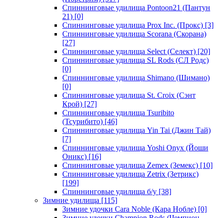
Спиннинговые удилища Pontoon21 (Пантун
21)
[0]
Спиннинговые удилища Prox Inc. (Прокс)
[3]
Спиннинговые удилища Scorana (Скорана)
[27]
Спиннинговые удилища Select (Селект)
[20]
Спиннинговые удилища SL Rods (СЛ Родс)
[0]
Спиннинговые удилища Shimano (Шимано)
[0]
Спиннинговые удилища St. Croix (Сэнт
Крой)
[27]
Спиннинговые удилища Tsuribito
(Тсурибито)
[46]
Спиннинговые удилища Yin Tai (Джин Тай)
[7]
Спиннинговые удилища Yoshi Onyx (Йоши
Оникс)
[16]
Спиннинговые удилища Zemex (Земекс)
[10]
Спиннинговые удилища Zetrix (Зетрикс)
[199]
Спиннинговые удилища б/у
[38]
Зимние удилища
[115]
Зимние удочки Cara Noble (Кара Нобле)
[0]
Зимние удочки Champion Rods (Чемпион