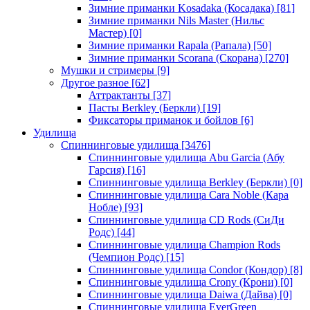
Зимние приманки Kosadaka (Косадака)
[81]
Зимние приманки Nils Master (Нильс
Мастер)
[0]
Зимние приманки Rapala (Рапала)
[50]
Зимние приманки Scorana (Скорана)
[270]
Мушки и стримеры
[9]
Другое разное
[62]
Аттрактанты
[37]
Пасты Berkley (Беркли)
[19]
Фиксаторы приманок и бойлов
[6]
Удилища
Спиннинговые удилища
[3476]
Спиннинговые удилища Abu Garcia (Абу
Гарсия)
[16]
Спиннинговые удилища Berkley (Беркли)
[0]
Спиннинговые удилища Cara Noble (Кара
Нобле)
[93]
Спиннинговые удилища CD Rods (СиДи
Родс)
[44]
Спиннинговые удилища Champion Rods
(Чемпион Родс)
[15]
Спиннинговые удилища Condor (Кондор)
[8]
Спиннинговые удилища Crony (Крони)
[0]
Спиннинговые удилища Daiwa (Дайва)
[0]
Спиннинговые удилища EverGreen