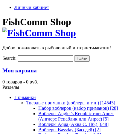
Личный кабинет
FishComm Shop
Добро пожаловать в рыболовный интернет-магазин!
Search:
Моя корзина
0 товаров -
0 руб.
Разделы
Приманки
Твердые приманки (воблеры и т.п.)
[14545]
Набор воблеров (набор приманок)
[28]
Воблеры Angler's Republic или Anre's
(Англерс Репаблик или Анрес)
[5]
Воблеры Aqua (Аква С.-Пб.)
[648]
Воблеры Bassday (Бассдей)
[2]