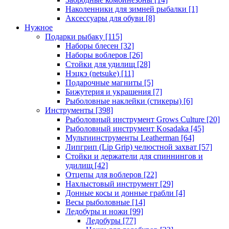
Наколенники для зимней рыбалки
[1]
Аксессуары для обуви
[8]
Нужное
Подарки рыбаку
[115]
Наборы блесен
[32]
Наборы воблеров
[26]
Стойки для удилищ
[28]
Нэцкэ (netsuke)
[11]
Подарочные магниты
[5]
Бижутерия и украшения
[7]
Рыболовные наклейки (стикеры)
[6]
Инструменты
[398]
Рыболовный инструмент Grows Culture
[20]
Рыболовный инструмент Kosadaka
[45]
Мультиинструменты Leatherman
[64]
Липгрип (Lip Grip) челюстной захват
[57]
Стойки и держатели для спиннингов и
удилищ
[42]
Отцепы для воблеров
[22]
Нахлыстовый инструмент
[29]
Донные косы и донные грабли
[4]
Весы рыболовные
[14]
Ледобуры и ножи
[99]
Ледобуры
[77]