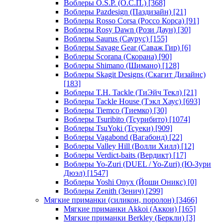
Воблеры O.S.P. (О.С.П.)
[368]
Воблеры Pazdesign (Паздизайн)
[21]
Воблеры Rosso Corsa (Россо Корса)
[91]
Воблеры Rosy Dawn (Рози Даун)
[30]
Воблеры Saurus (Саурус)
[155]
Воблеры Savage Gear (Саваж Гир)
[6]
Воблеры Scorana (Скорана)
[90]
Воблеры Shimano (Шимано)
[128]
Воблеры Skagit Designs (Скагит Дизайнс)
[183]
Воблеры T.H. Tackle (ТиЭйч Текл)
[21]
Воблеры Tackle House (Тэкл Хаус)
[693]
Воблеры Tiemco (Тиемко)
[30]
Воблеры Tsuribito (Тсурибито)
[1074]
Воблеры TsuYoki (Тсуеки)
[909]
Воблеры Vagabond (Вагабонд)
[22]
Воблеры Valley Hill (Волли Хилл)
[12]
Воблеры Verdict-baits (Вердикт)
[17]
Воблеры Yo-Zuri (DUEL / Yo-Zuri) (Ю-Зури
Дюэл)
[1547]
Воблеры Yoshi Onyx (Йоши Оникс)
[0]
Воблеры Zenith (Зенич)
[299]
Мягкие приманки (силикон, поролон)
[3466]
Мягкие приманки Akkoi (Аккои)
[165]
Мягкие приманки Berkley (Беркли)
[3]