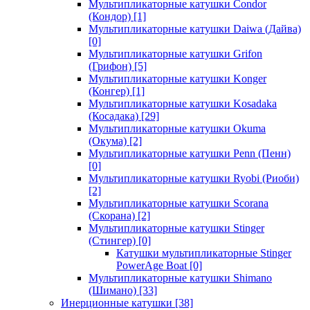
Мультипликаторные катушки Condor
(Кондор)
[1]
Мультипликаторные катушки Daiwa (Дайва)
[0]
Мультипликаторные катушки Grifon
(Грифон)
[5]
Мультипликаторные катушки Konger
(Конгер)
[1]
Мультипликаторные катушки Kosadaka
(Косадака)
[29]
Мультипликаторные катушки Okuma
(Окума)
[2]
Мультипликаторные катушки Penn (Пенн)
[0]
Мультипликаторные катушки Ryobi (Риоби)
[2]
Мультипликаторные катушки Scorana
(Скорана)
[2]
Мультипликаторные катушки Stinger
(Стингер)
[0]
Катушки мультипликаторные Stinger
PowerAge Boat
[0]
Мультипликаторные катушки Shimano
(Шимано)
[33]
Инерционные катушки
[38]