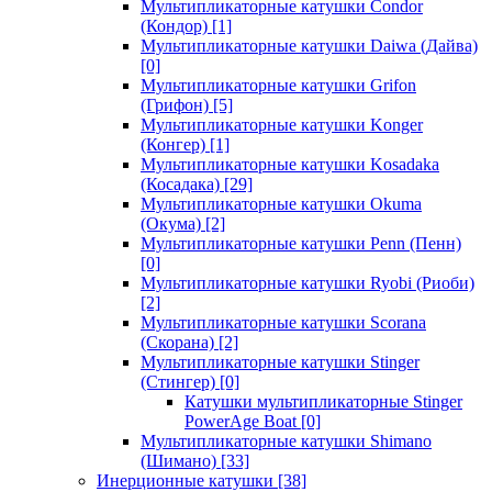
Мультипликаторные катушки Condor
(Кондор)
[1]
Мультипликаторные катушки Daiwa (Дайва)
[0]
Мультипликаторные катушки Grifon
(Грифон)
[5]
Мультипликаторные катушки Konger
(Конгер)
[1]
Мультипликаторные катушки Kosadaka
(Косадака)
[29]
Мультипликаторные катушки Okuma
(Окума)
[2]
Мультипликаторные катушки Penn (Пенн)
[0]
Мультипликаторные катушки Ryobi (Риоби)
[2]
Мультипликаторные катушки Scorana
(Скорана)
[2]
Мультипликаторные катушки Stinger
(Стингер)
[0]
Катушки мультипликаторные Stinger
PowerAge Boat
[0]
Мультипликаторные катушки Shimano
(Шимано)
[33]
Инерционные катушки
[38]