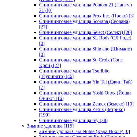
Спиннинговые удилища Pontoon21 (Пантун
21)
[0]
Спиннинговые удилища Prox Inc. (Прокс)
[3]
Спиннинговые удилища Scorana (Скорана)
[27]
Спиннинговые удилища Select (Селект)
[20]
Спиннинговые удилища SL Rods (СЛ Родс)
[0]
Спиннинговые удилища Shimano (Шимано)
[0]
Спиннинговые удилища St. Croix (Сэнт
Крой)
[27]
Спиннинговые удилища Tsuribito
(Тсурибито)
[46]
Спиннинговые удилища Yin Tai (Джин Тай)
[7]
Спиннинговые удилища Yoshi Onyx (Йоши
Оникс)
[16]
Спиннинговые удилища Zemex (Земекс)
[10]
Спиннинговые удилища Zetrix (Зетрикс)
[199]
Спиннинговые удилища б/у
[38]
Зимние удилища
[115]
Зимние удочки Cara Noble (Кара Нобле)
[0]
Зимние удочки Champion Rods (Чемпион