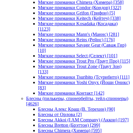
Мягкие приманки Chimera (Химера)
[358]
Мягкие приманки Condor (Кондор)
[322]
Мягкие приманки Grifon (Грифон)
[5]
Мягкие приманки Keitech (Кейтеч)
[338]
Мягкие приманки Kosadaka (Косадака)
[1123]
Мягкие приманки Mann's (Маннс)
[281]
Мягкие приманки Reins (Рейнс)
[176]
Мягкие приманки Savage Gear (Саваж Гир)
[10]
Мягкие приманки Select (Селект)
[101]
Мягкие приманки Trout Pro (Траут Про)
[115]
Мягкие приманки Trout Zone (Траут Зон)
[133]
Мягкие приманки Tsuribito (Тсурибито)
[111]
Мягкие приманки Yoshi Onyx (Йоши Оникс)
[83]
Мягкие приманки Контакт
[142]
Блесны (пилькеры, спинербейты, тейл-спиннеры)
[4626]
Блесны Алекс Краш (В. Терехин)
[90]
Блесны от Орлова
[2]
Блесны Akkoi (I AM Company) (Аккои)
[197]
Блесны Bretton (Брэттон)
[299]
Блесны Chimera (Химера)
[595]