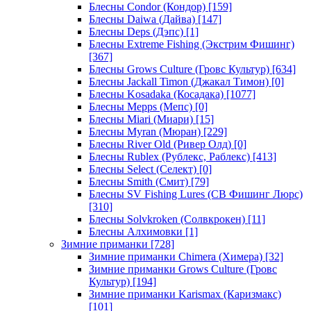
Блесны Condor (Кондор)
[159]
Блесны Daiwa (Дайва)
[147]
Блесны Deps (Дэпс)
[1]
Блесны Extreme Fishing (Экстрим Фишинг)
[367]
Блесны Grows Culture (Гровс Культур)
[634]
Блесны Jackall Timon (Джакал Тимон)
[0]
Блесны Kosadaka (Косадака)
[1077]
Блесны Mepps (Мепс)
[0]
Блесны Miari (Миари)
[15]
Блесны Myran (Мюран)
[229]
Блесны River Old (Ривер Олд)
[0]
Блесны Rublex (Рублекс, Раблекс)
[413]
Блесны Select (Селект)
[0]
Блесны Smith (Смит)
[79]
Блесны SV Fishing Lures (СВ Фишинг Люрс)
[310]
Блесны Solvkroken (Солвкрокен)
[11]
Блесны Алхимовки
[1]
Зимние приманки
[728]
Зимние приманки Chimera (Химера)
[32]
Зимние приманки Grows Culture (Гровс
Культур)
[194]
Зимние приманки Karismax (Каризмакс)
[101]