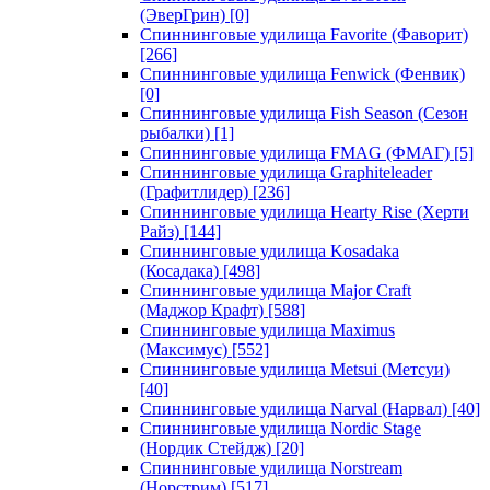
(ЭверГрин)
[0]
Спиннинговые удилища Favorite (Фаворит)
[266]
Спиннинговые удилища Fenwick (Фенвик)
[0]
Спиннинговые удилища Fish Season (Сезон
рыбалки)
[1]
Спиннинговые удилища FMAG (ФМАГ)
[5]
Спиннинговые удилища Graphiteleader
(Графитлидер)
[236]
Спиннинговые удилища Hearty Rise (Херти
Райз)
[144]
Спиннинговые удилища Kosadaka
(Косадака)
[498]
Спиннинговые удилища Major Craft
(Маджор Крафт)
[588]
Спиннинговые удилища Maximus
(Максимус)
[552]
Спиннинговые удилища Metsui (Метсуи)
[40]
Спиннинговые удилища Narval (Нарвал)
[40]
Спиннинговые удилища Nordic Stage
(Нордик Стейдж)
[20]
Спиннинговые удилища Norstream
(Норстрим)
[517]