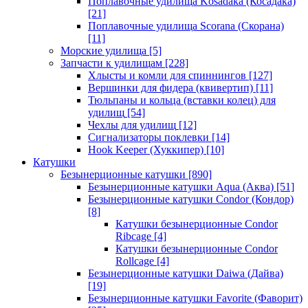
Поплавочные удилища Kosadaka (Косадака)
[21]
Поплавочные удилища Scorana (Скорана)
[11]
Морские удилища
[5]
Запчасти к удилищам
[228]
Хлысты и комли для спиннингов
[127]
Вершинки для фидера (квивертип)
[11]
Тюльпаны и кольца (вставки колец) для
удилищ
[54]
Чехлы для удилищ
[12]
Сигнализаторы поклевки
[14]
Hook Keeper (Хуккипер)
[10]
Катушки
Безынерционные катушки
[890]
Безынерционные катушки Aqua (Аква)
[51]
Безынерционные катушки Condor (Кондор)
[8]
Катушки безынерционные Condor
Ribcage
[4]
Катушки безынерционные Condor
Rollcage
[4]
Безынерционные катушки Daiwa (Дайва)
[19]
Безынерционные катушки Favorite (Фаворит)