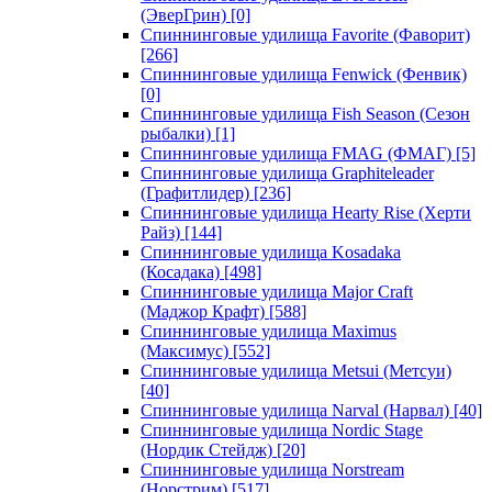
(ЭверГрин)
[0]
Спиннинговые удилища Favorite (Фаворит)
[266]
Спиннинговые удилища Fenwick (Фенвик)
[0]
Спиннинговые удилища Fish Season (Сезон
рыбалки)
[1]
Спиннинговые удилища FMAG (ФМАГ)
[5]
Спиннинговые удилища Graphiteleader
(Графитлидер)
[236]
Спиннинговые удилища Hearty Rise (Херти
Райз)
[144]
Спиннинговые удилища Kosadaka
(Косадака)
[498]
Спиннинговые удилища Major Craft
(Маджор Крафт)
[588]
Спиннинговые удилища Maximus
(Максимус)
[552]
Спиннинговые удилища Metsui (Метсуи)
[40]
Спиннинговые удилища Narval (Нарвал)
[40]
Спиннинговые удилища Nordic Stage
(Нордик Стейдж)
[20]
Спиннинговые удилища Norstream
(Норстрим)
[517]