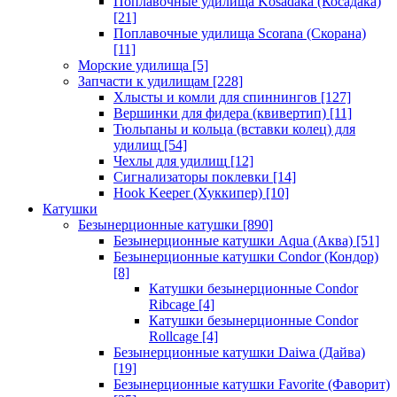
Поплавочные удилища Kosadaka (Косадака)
[21]
Поплавочные удилища Scorana (Скорана)
[11]
Морские удилища
[5]
Запчасти к удилищам
[228]
Хлысты и комли для спиннингов
[127]
Вершинки для фидера (квивертип)
[11]
Тюльпаны и кольца (вставки колец) для
удилищ
[54]
Чехлы для удилищ
[12]
Сигнализаторы поклевки
[14]
Hook Keeper (Хуккипер)
[10]
Катушки
Безынерционные катушки
[890]
Безынерционные катушки Aqua (Аква)
[51]
Безынерционные катушки Condor (Кондор)
[8]
Катушки безынерционные Condor
Ribcage
[4]
Катушки безынерционные Condor
Rollcage
[4]
Безынерционные катушки Daiwa (Дайва)
[19]
Безынерционные катушки Favorite (Фаворит)