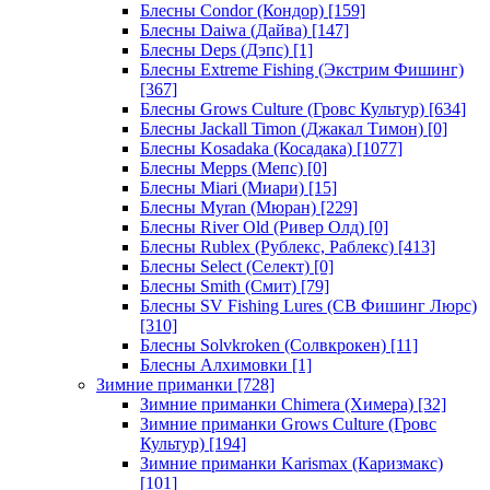
Блесны Condor (Кондор)
[159]
Блесны Daiwa (Дайва)
[147]
Блесны Deps (Дэпс)
[1]
Блесны Extreme Fishing (Экстрим Фишинг)
[367]
Блесны Grows Culture (Гровс Культур)
[634]
Блесны Jackall Timon (Джакал Тимон)
[0]
Блесны Kosadaka (Косадака)
[1077]
Блесны Mepps (Мепс)
[0]
Блесны Miari (Миари)
[15]
Блесны Myran (Мюран)
[229]
Блесны River Old (Ривер Олд)
[0]
Блесны Rublex (Рублекс, Раблекс)
[413]
Блесны Select (Селект)
[0]
Блесны Smith (Смит)
[79]
Блесны SV Fishing Lures (СВ Фишинг Люрс)
[310]
Блесны Solvkroken (Солвкрокен)
[11]
Блесны Алхимовки
[1]
Зимние приманки
[728]
Зимние приманки Chimera (Химера)
[32]
Зимние приманки Grows Culture (Гровс
Культур)
[194]
Зимние приманки Karismax (Каризмакс)
[101]