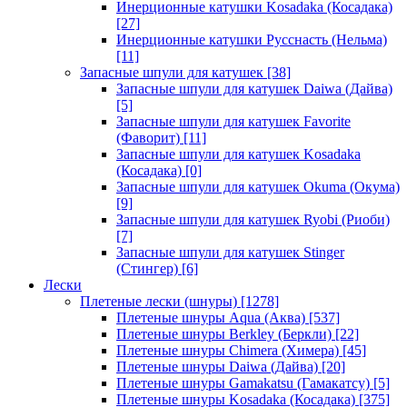
Инерционные катушки Kosadaka (Косадака)
[27]
Инерционные катушки Русснасть (Нельма)
[11]
Запасные шпули для катушек
[38]
Запасные шпули для катушек Daiwa (Дайва)
[5]
Запасные шпули для катушек Favorite
(Фаворит)
[11]
Запасные шпули для катушек Kosadaka
(Косадака)
[0]
Запасные шпули для катушек Okuma (Окума)
[9]
Запасные шпули для катушек Ryobi (Риоби)
[7]
Запасные шпули для катушек Stinger
(Стингер)
[6]
Лески
Плетеные лески (шнуры)
[1278]
Плетеные шнуры Aqua (Аква)
[537]
Плетеные шнуры Berkley (Беркли)
[22]
Плетеные шнуры Chimera (Химера)
[45]
Плетеные шнуры Daiwa (Дайва)
[20]
Плетеные шнуры Gamakatsu (Гамакатсу)
[5]
Плетеные шнуры Kosadaka (Косадака)
[375]