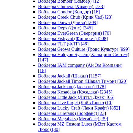
Воблеры Bomber (Бомбер)
[12]
Воблеры Chimera (Химера)
[733]
Воблеры Condor (Кондор)
[16]
Воблеры Creek Chub (Крик Чаб)
[23]
Воблеры Daiwa (Дайва)
[209]
Воблеры Deps (Дэпс)
[245]
Воблеры EverGreen (Эвергрин)
[70]
Воблеры Fishycat (Фишикет)
[508]
Воблеры FLT (ФЛТ)
[46]
Воблеры Grows Culture (Гровс Культур)
[999]
Воблеры Halcyon System (Хальцион Систем)
[147]
Воблеры IAM company (Ай Эм Компани)
[16]
Воблеры Jackall (Шакал)
[1157]
Воблеры Jackall Timon (Шакал Тимон)
[320]
Воблеры Jackson (Джэксон)
[178]
Воблеры Kosadaka (Косадака)
[2345]
Воблеры Little Jack (Литтл Джэк)
[66]
Воблеры LiveTarget (ЛайвТаргет)
[0]
Воблеры Lucky Craft (Лаки Крафт)
[852]
Воблеры Lurefans (Люрфанс)
[23]
Воблеры Megabass (Мегабасс)
[39]
Воблеры MZ Custom Lures (МЗэт Кастом
Люрс)
[30]