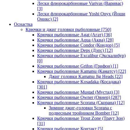
Лески флюрокарбоновые Varivas (Варивас)
[3]
Лески флюрокарбоновые Yoshi Onyx (Йоши
Оникс)
[2]
Оснастка
Крючки и джиг головки рыболовные
[750]
Крючки рыболовные Agat (Агат)
[36]
Крючки рыболовные Aqua (Аква)
[28]
Крючки рыболовные Condor (Кондор)
[5]
Крючки рыболовные Deps (Дэпс)
[12]
Крючки рыболовные Excalibur (Экскалибур)
[0]
Крючки рыболовные Grifon (Грифон)
[1]
Крючки рыболовные Kamatsu (Каматсу)
[22]
Джиг головки Kamatsu Jig Heads
[22]
Крючки рыболовные Kosadaka (Косадака)
[301]
Крючки рыболовные Mustad (Мустад)
[3]
Крючки рыболовные Owner (Овнер)
[287]
Крючки рыболовные Scorana (Скорана)
[12]
Зимние джиг-головки Scorana с
подвесным тройником Bomber
[12]
Крючки рыболовные Trout Zone (Траут Зон)
[31]
Крючки рыболовные Контакт
[5]