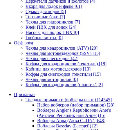
Держатели датчиков и эхолотов
[4]
Якоря для лодок и фалы
[61]
Сумки для лодок
[5]
Топливные баки
[7]
Чехлы для гидроциклов
[7]
Клей ПВХ для лодок
[24]
Насосы для лодок ПВХ
[0]
Гребные винты
[0]
Офф роуд
Чехлы для квадроциклов (ATV)
[20]
Чехлы для мотовездеходов (SSV)
[15]
Чехлы для снегоходов
[42]
Кофры для квадроциклов (текстиль)
[18]
Кабины для мотовездеходов
[13]
Кофры для снегоходов (текстиль)
[15]
Чехлы для мотоциклов
[0]
Кофры для квадроциклов (пластик)
[2]
Приманки
Твердые приманки (воблеры и т.п.)
[14545]
Набор воблеров (набор приманок)
[28]
Воблеры Angler's Republic или Anre's
(Англерс Репаблик или Анрес)
[5]
Воблеры Aqua (Аква С.-Пб.)
[648]
Воблеры Bassday (Бассдей)
[2]