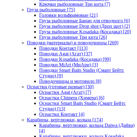
Крючки рыболовные Три кита
[7]
Груза рыболовные
[75]
Головки вольфрамовые
[21]
Груза рыболовные Банан для отводного
[6]
Груза рыболовные Drop shot (Дроп шот)
[2]
Груза рыболовные Kosadaka (Косадака)
[20]
Груза рыболовные Три кита
[26]
Поводки (материалы) и поводочницы
[269]
Поводки Контакт
[113]
Поводки Agat (Агат)
[37]
Поводки Kosadaka (Косадака)
[99]
Поводки MiAri (МиАри)
[3]
Поводки Smart Baits Studio (Смарт Бейтс
Студио)
[9]
Поводочницы и мотовило
[8]
Оснастки (готовые разные)
[30]
Оснастки Agat (Агат)
[7]
Оснастки Chimera (Химера)
[6]
Оснастки Smart Baits Studio (Смарт Бейтс
Студио)
[13]
Оснастки Контакт
[4]
Карабины, вертлюжки, кольца
[174]
Карабины, вертлюжки, кольца Daiwa (Дайва)
[4]
Карабины, вертлюжки, кольца Kosadaka