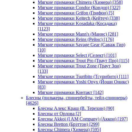
Мягкие приманки Chimera (Химера)
[358]
Мягкие приманки Condor (Кондор)
[322]
Мягкие приманки Grifon (Грифон)
[5]
Мягкие приманки Keitech (Кейтеч)
[338]
Мягкие приманки Kosadaka (Косадака)
[1123]
Мягкие приманки Mann's (Маннс)
[281]
Мягкие приманки Reins (Рейнс)
[176]
Мягкие приманки Savage Gear (Саваж Гир)
[10]
Мягкие приманки Select (Селект)
[101]
Мягкие приманки Trout Pro (Траут Про)
[115]
Мягкие приманки Trout Zone (Траут Зон)
[133]
Мягкие приманки Tsuribito (Тсурибито)
[111]
Мягкие приманки Yoshi Onyx (Йоши Оникс)
[83]
Мягкие приманки Контакт
[142]
Блесны (пилькеры, спинербейты, тейл-спиннеры)
[4626]
Блесны Алекс Краш (В. Терехин)
[90]
Блесны от Орлова
[2]
Блесны Akkoi (I AM Company) (Аккои)
[197]
Блесны Bretton (Брэттон)
[299]
Блесны Chimera (Химера)
[595]