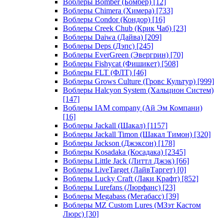
Воблеры Bomber (Бомбер)
[12]
Воблеры Chimera (Химера)
[733]
Воблеры Condor (Кондор)
[16]
Воблеры Creek Chub (Крик Чаб)
[23]
Воблеры Daiwa (Дайва)
[209]
Воблеры Deps (Дэпс)
[245]
Воблеры EverGreen (Эвергрин)
[70]
Воблеры Fishycat (Фишикет)
[508]
Воблеры FLT (ФЛТ)
[46]
Воблеры Grows Culture (Гровс Культур)
[999]
Воблеры Halcyon System (Хальцион Систем)
[147]
Воблеры IAM company (Ай Эм Компани)
[16]
Воблеры Jackall (Шакал)
[1157]
Воблеры Jackall Timon (Шакал Тимон)
[320]
Воблеры Jackson (Джэксон)
[178]
Воблеры Kosadaka (Косадака)
[2345]
Воблеры Little Jack (Литтл Джэк)
[66]
Воблеры LiveTarget (ЛайвТаргет)
[0]
Воблеры Lucky Craft (Лаки Крафт)
[852]
Воблеры Lurefans (Люрфанс)
[23]
Воблеры Megabass (Мегабасс)
[39]
Воблеры MZ Custom Lures (МЗэт Кастом
Люрс)
[30]