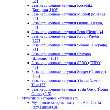
[35]
Безынерционные катушки Kosadaka
(Косадака)
[106]
Безынерционные катушки Mitchell (Митчел)
[26]
Безынерционные катушки Okuma (Окума)
[47]
Безынерционные катушки Penn (Пенн)
[4]
Безынерционные катушки Ryobi (Риоби)
[177]
Безынерционные катушки Scorana (Скорана)
[31]
Безынерционные катушки Shimano
(Шимано)
[161]
Безынерционные катушки SPRO (СПРО)
[42]
Безынерционные катушки Stinger (Стингер)
[136]
Безынерционные катушки Yin Tai (Джин
Тай)
[32]
Безынерционные катушки Yoshi Onyx (Йоши
Оникс)
[15]
Мультипликаторные катушки
[75]
Мультипликаторные катушки Abu Garcia
(Абу Гарсия)
[0]