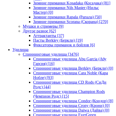
Зимние приманки Kosadaka (Косадака)
[81]
Зимние приманки Nils Master (Нильс
Мастер)
[0]
Зимние приманки Rapala (Рапала)
[50]
Зимние приманки Scorana (Скорана)
[270]
Мушки и стримеры
[9]
Другое разное
[62]
Аттрактанты
[37]
Пасты Berkley (Беркли)
[19]
Фиксаторы приманок и бойлов
[6]
Удилища
Спиннинговые удилища
[3476]
Спиннинговые удилища Abu Garcia (Абу
Гарсия)
[16]
Спиннинговые удилища Berkley (Беркли)
[0]
Спиннинговые удилища Cara Noble (Кара
Нобле)
[93]
Спиннинговые удилища CD Rods (СиДи
Родс)
[44]
Спиннинговые удилища Champion Rods
(Чемпион Родс)
[15]
Спиннинговые удилища Condor (Кондор)
[8]
Спиннинговые удилища Crony (Крони)
[0]
Спиннинговые удилища Daiwa (Дайва)
[0]
Спиннинговые удилища EverGreen