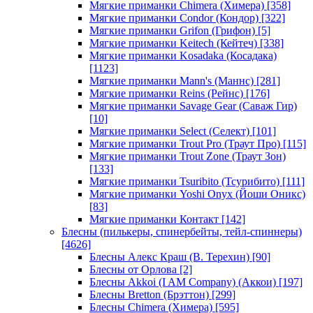
Мягкие приманки Chimera (Химера)
[358]
Мягкие приманки Condor (Кондор)
[322]
Мягкие приманки Grifon (Грифон)
[5]
Мягкие приманки Keitech (Кейтеч)
[338]
Мягкие приманки Kosadaka (Косадака)
[1123]
Мягкие приманки Mann's (Маннс)
[281]
Мягкие приманки Reins (Рейнс)
[176]
Мягкие приманки Savage Gear (Саваж Гир)
[10]
Мягкие приманки Select (Селект)
[101]
Мягкие приманки Trout Pro (Траут Про)
[115]
Мягкие приманки Trout Zone (Траут Зон)
[133]
Мягкие приманки Tsuribito (Тсурибито)
[111]
Мягкие приманки Yoshi Onyx (Йоши Оникс)
[83]
Мягкие приманки Контакт
[142]
Блесны (пилькеры, спинербейты, тейл-спиннеры)
[4626]
Блесны Алекс Краш (В. Терехин)
[90]
Блесны от Орлова
[2]
Блесны Akkoi (I AM Company) (Аккои)
[197]
Блесны Bretton (Брэттон)
[299]
Блесны Chimera (Химера)
[595]