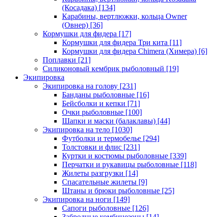
(Косадака)
[134]
Карабины, вертлюжки, кольца Owner
(Овнер)
[36]
Кормушки для фидера
[17]
Кормушки для фидера Три кита
[11]
Кормушки для фидера Chimera (Химера)
[6]
Поплавки
[21]
Силиконовый кембрик рыболовный
[19]
Экипировка
Экипировка на голову
[231]
Банданы рыболовные
[16]
Бейсболки и кепки
[71]
Очки рыболовные
[100]
Шапки и маски (балаклавы)
[44]
Экипировка на тело
[1030]
Футболки и термобелье
[294]
Толстовки и флис
[231]
Куртки и костюмы рыболовные
[339]
Перчатки и рукавицы рыболовные
[118]
Жилеты разгрузки
[14]
Спасательные жилеты
[9]
Штаны и брюки рыболовные
[25]
Экипировка на ноги
[149]
Сапоги рыболовные
[126]
Забродные комбинезоны
[14]