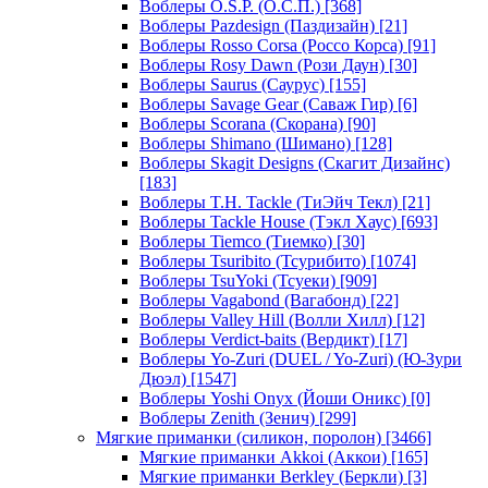
Воблеры O.S.P. (О.С.П.)
[368]
Воблеры Pazdesign (Паздизайн)
[21]
Воблеры Rosso Corsa (Россо Корса)
[91]
Воблеры Rosy Dawn (Рози Даун)
[30]
Воблеры Saurus (Саурус)
[155]
Воблеры Savage Gear (Саваж Гир)
[6]
Воблеры Scorana (Скорана)
[90]
Воблеры Shimano (Шимано)
[128]
Воблеры Skagit Designs (Скагит Дизайнс)
[183]
Воблеры T.H. Tackle (ТиЭйч Текл)
[21]
Воблеры Tackle House (Тэкл Хаус)
[693]
Воблеры Tiemco (Тиемко)
[30]
Воблеры Tsuribito (Тсурибито)
[1074]
Воблеры TsuYoki (Тсуеки)
[909]
Воблеры Vagabond (Вагабонд)
[22]
Воблеры Valley Hill (Волли Хилл)
[12]
Воблеры Verdict-baits (Вердикт)
[17]
Воблеры Yo-Zuri (DUEL / Yo-Zuri) (Ю-Зури
Дюэл)
[1547]
Воблеры Yoshi Onyx (Йоши Оникс)
[0]
Воблеры Zenith (Зенич)
[299]
Мягкие приманки (силикон, поролон)
[3466]
Мягкие приманки Akkoi (Аккои)
[165]
Мягкие приманки Berkley (Беркли)
[3]