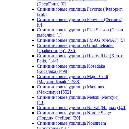
(ЭверГрин)
[0]
Спиннинговые удилища Favorite (Фаворит)
[266]
Спиннинговые удилища Fenwick (Фенвик)
[0]
Спиннинговые удилища Fish Season (Сезон
рыбалки)
[1]
Спиннинговые удилища FMAG (ФМАГ)
[5]
Спиннинговые удилища Graphiteleader
(Графитлидер)
[236]
Спиннинговые удилища Hearty Rise (Херти
Райз)
[144]
Спиннинговые удилища Kosadaka
(Косадака)
[498]
Спиннинговые удилища Major Craft
(Маджор Крафт)
[588]
Спиннинговые удилища Maximus
(Максимус)
[552]
Спиннинговые удилища Metsui (Метсуи)
[40]
Спиннинговые удилища Narval (Нарвал)
[40]
Спиннинговые удилища Nordic Stage
(Нордик Стейдж)
[20]
Спиннинговые удилища Norstream
(Норстрим)
[517]