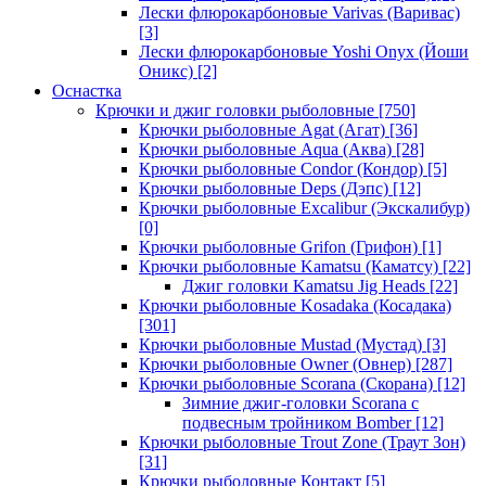
Лески флюрокарбоновые Varivas (Варивас)
[3]
Лески флюрокарбоновые Yoshi Onyx (Йоши
Оникс)
[2]
Оснастка
Крючки и джиг головки рыболовные
[750]
Крючки рыболовные Agat (Агат)
[36]
Крючки рыболовные Aqua (Аква)
[28]
Крючки рыболовные Condor (Кондор)
[5]
Крючки рыболовные Deps (Дэпс)
[12]
Крючки рыболовные Excalibur (Экскалибур)
[0]
Крючки рыболовные Grifon (Грифон)
[1]
Крючки рыболовные Kamatsu (Каматсу)
[22]
Джиг головки Kamatsu Jig Heads
[22]
Крючки рыболовные Kosadaka (Косадака)
[301]
Крючки рыболовные Mustad (Мустад)
[3]
Крючки рыболовные Owner (Овнер)
[287]
Крючки рыболовные Scorana (Скорана)
[12]
Зимние джиг-головки Scorana с
подвесным тройником Bomber
[12]
Крючки рыболовные Trout Zone (Траут Зон)
[31]
Крючки рыболовные Контакт
[5]