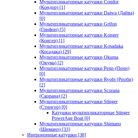
Мультипликаторные катушки Condor
(Кондор)
[1]
Мультипликаторные катушки Daiwa (Дайва)
[0]
Мультипликаторные катушки Grifon
(Грифон)
[5]
Мультипликаторные катушки Konger
(Конгер)
[1]
Мультипликаторные катушки Kosadaka
(Косадака)
[29]
Мультипликаторные катушки Okuma
(Окума)
[2]
Мультипликаторные катушки Penn (Пенн)
[0]
Мультипликаторные катушки Ryobi (Риоби)
[2]
Мультипликаторные катушки Scorana
(Скорана)
[2]
Мультипликаторные катушки Stinger
(Стингер)
[0]
Катушки мультипликаторные Stinger
PowerAge Boat
[0]
Мультипликаторные катушки Shimano
(Шимано)
[33]
Инерционные катушки
[38]