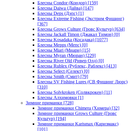
Блесны Condor (Кондор)
[159]
Блесны Daiwa (Дайва)
[147]
Блесны Deps (Дэпс)
[1]
Блесны Extreme Fishing (Экстрим Фишинг)
[367]
Блесны Grows Culture (Гровс Культур)
[634]
Блесны Jackall Timon (Джакал Тимон)
[0]
Блесны Kosadaka (Косадака)
[1077]
Блесны Mepps (Мепс)
[0]
Блесны Miari (Миари)
[15]
Блесны Myran (Мюран)
[229]
Блесны River Old (Ривер Олд)
[0]
Блесны Rublex (Рублекс, Раблекс)
[413]
Блесны Select (Селект)
[0]
Блесны Smith (Смит)
[79]
Блесны SV Fishing Lures (СВ Фишинг Люрс)
[310]
Блесны Solvkroken (Солвкрокен)
[11]
Блесны Алхимовки
[1]
Зимние приманки
[728]
Зимние приманки Chimera (Химера)
[32]
Зимние приманки Grows Culture (Гровс
Культур)
[194]
Зимние приманки Karismax (Каризмакс)
[101]