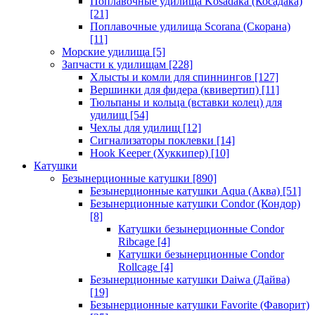
Поплавочные удилища Kosadaka (Косадака)
[21]
Поплавочные удилища Scorana (Скорана)
[11]
Морские удилища
[5]
Запчасти к удилищам
[228]
Хлысты и комли для спиннингов
[127]
Вершинки для фидера (квивертип)
[11]
Тюльпаны и кольца (вставки колец) для
удилищ
[54]
Чехлы для удилищ
[12]
Сигнализаторы поклевки
[14]
Hook Keeper (Хуккипер)
[10]
Катушки
Безынерционные катушки
[890]
Безынерционные катушки Aqua (Аква)
[51]
Безынерционные катушки Condor (Кондор)
[8]
Катушки безынерционные Condor
Ribcage
[4]
Катушки безынерционные Condor
Rollcage
[4]
Безынерционные катушки Daiwa (Дайва)
[19]
Безынерционные катушки Favorite (Фаворит)