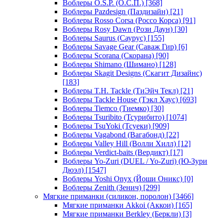
Воблеры O.S.P. (О.С.П.)
[368]
Воблеры Pazdesign (Паздизайн)
[21]
Воблеры Rosso Corsa (Россо Корса)
[91]
Воблеры Rosy Dawn (Рози Даун)
[30]
Воблеры Saurus (Саурус)
[155]
Воблеры Savage Gear (Саваж Гир)
[6]
Воблеры Scorana (Скорана)
[90]
Воблеры Shimano (Шимано)
[128]
Воблеры Skagit Designs (Скагит Дизайнс)
[183]
Воблеры T.H. Tackle (ТиЭйч Текл)
[21]
Воблеры Tackle House (Тэкл Хаус)
[693]
Воблеры Tiemco (Тиемко)
[30]
Воблеры Tsuribito (Тсурибито)
[1074]
Воблеры TsuYoki (Тсуеки)
[909]
Воблеры Vagabond (Вагабонд)
[22]
Воблеры Valley Hill (Волли Хилл)
[12]
Воблеры Verdict-baits (Вердикт)
[17]
Воблеры Yo-Zuri (DUEL / Yo-Zuri) (Ю-Зури
Дюэл)
[1547]
Воблеры Yoshi Onyx (Йоши Оникс)
[0]
Воблеры Zenith (Зенич)
[299]
Мягкие приманки (силикон, поролон)
[3466]
Мягкие приманки Akkoi (Аккои)
[165]
Мягкие приманки Berkley (Беркли)
[3]