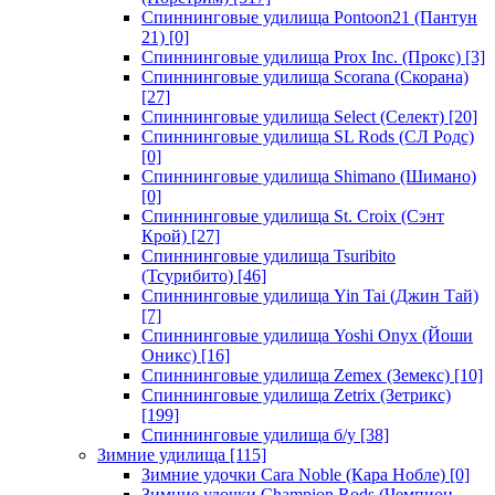
Спиннинговые удилища Pontoon21 (Пантун
21)
[0]
Спиннинговые удилища Prox Inc. (Прокс)
[3]
Спиннинговые удилища Scorana (Скорана)
[27]
Спиннинговые удилища Select (Селект)
[20]
Спиннинговые удилища SL Rods (СЛ Родс)
[0]
Спиннинговые удилища Shimano (Шимано)
[0]
Спиннинговые удилища St. Croix (Сэнт
Крой)
[27]
Спиннинговые удилища Tsuribito
(Тсурибито)
[46]
Спиннинговые удилища Yin Tai (Джин Тай)
[7]
Спиннинговые удилища Yoshi Onyx (Йоши
Оникс)
[16]
Спиннинговые удилища Zemex (Земекс)
[10]
Спиннинговые удилища Zetrix (Зетрикс)
[199]
Спиннинговые удилища б/у
[38]
Зимние удилища
[115]
Зимние удочки Cara Noble (Кара Нобле)
[0]
Зимние удочки Champion Rods (Чемпион