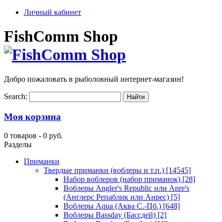
Личный кабинет
FishComm Shop
Добро пожаловать в рыболовный интернет-магазин!
Search:
Моя корзина
0 товаров -
0 руб.
Разделы
Приманки
Твердые приманки (воблеры и т.п.)
[14545]
Набор воблеров (набор приманок)
[28]
Воблеры Angler's Republic или Anre's
(Англерс Репаблик или Анрес)
[5]
Воблеры Aqua (Аква С.-Пб.)
[648]
Воблеры Bassday (Бассдей)
[2]