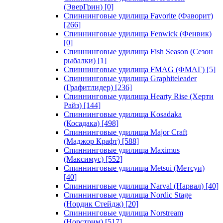
(ЭверГрин)
[0]
Спиннинговые удилища Favorite (Фаворит)
[266]
Спиннинговые удилища Fenwick (Фенвик)
[0]
Спиннинговые удилища Fish Season (Сезон
рыбалки)
[1]
Спиннинговые удилища FMAG (ФМАГ)
[5]
Спиннинговые удилища Graphiteleader
(Графитлидер)
[236]
Спиннинговые удилища Hearty Rise (Херти
Райз)
[144]
Спиннинговые удилища Kosadaka
(Косадака)
[498]
Спиннинговые удилища Major Craft
(Маджор Крафт)
[588]
Спиннинговые удилища Maximus
(Максимус)
[552]
Спиннинговые удилища Metsui (Метсуи)
[40]
Спиннинговые удилища Narval (Нарвал)
[40]
Спиннинговые удилища Nordic Stage
(Нордик Стейдж)
[20]
Спиннинговые удилища Norstream
(Норстрим)
[517]