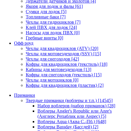
Держатели датчиков и эхолотов
[4]
Якоря для лодок и фалы
[61]
Сумки для лодок
[5]
Топливные баки
[7]
Чехлы для гидроциклов
[7]
Клей ПВХ для лодок
[24]
Насосы для лодок ПВХ
[0]
Гребные винты
[0]
Офф роуд
Чехлы для квадроциклов (ATV)
[20]
Чехлы для мотовездеходов (SSV)
[15]
Чехлы для снегоходов
[42]
Кофры для квадроциклов (текстиль)
[18]
Кабины для мотовездеходов
[13]
Кофры для снегоходов (текстиль)
[15]
Чехлы для мотоциклов
[0]
Кофры для квадроциклов (пластик)
[2]
Приманки
Твердые приманки (воблеры и т.п.)
[14545]
Набор воблеров (набор приманок)
[28]
Воблеры Angler's Republic или Anre's
(Англерс Репаблик или Анрес)
[5]
Воблеры Aqua (Аква С.-Пб.)
[648]
Воблеры Bassday (Бассдей)
[2]