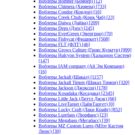
Воблеры Bomber (Бомбер)
[12]
Воблеры Chimera (Химера)
[733]
Воблеры Condor (Кондор)
[16]
Воблеры Creek Chub (Крик Чаб)
[23]
Воблеры Daiwa (Дайва)
[209]
Воблеры Deps (Дэпс)
[245]
Воблеры EverGreen (Эвергрин)
[70]
Воблеры Fishycat (Фишикет)
[508]
Воблеры FLT (ФЛТ)
[46]
Воблеры Grows Culture (Гровс Культур)
[999]
Воблеры Halcyon System (Хальцион Систем)
[147]
Воблеры IAM company (Ай Эм Компани)
[16]
Воблеры Jackall (Шакал)
[1157]
Воблеры Jackall Timon (Шакал Тимон)
[320]
Воблеры Jackson (Джэксон)
[178]
Воблеры Kosadaka (Косадака)
[2345]
Воблеры Little Jack (Литтл Джэк)
[66]
Воблеры LiveTarget (ЛайвТаргет)
[0]
Воблеры Lucky Craft (Лаки Крафт)
[852]
Воблеры Lurefans (Люрфанс)
[23]
Воблеры Megabass (Мегабасс)
[39]
Воблеры MZ Custom Lures (МЗэт Кастом
Люрс)
[30]