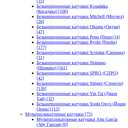
[35]
Безынерционные катушки Kosadaka
(Косадака)
[106]
Безынерционные катушки Mitchell (Митчел)
[26]
Безынерционные катушки Okuma (Окума)
[47]
Безынерционные катушки Penn (Пенн)
[4]
Безынерционные катушки Ryobi (Риоби)
[177]
Безынерционные катушки Scorana (Скорана)
[31]
Безынерционные катушки Shimano
(Шимано)
[161]
Безынерционные катушки SPRO (СПРО)
[42]
Безынерционные катушки Stinger (Стингер)
[136]
Безынерционные катушки Yin Tai (Джин
Тай)
[32]
Безынерционные катушки Yoshi Onyx (Йоши
Оникс)
[15]
Мультипликаторные катушки
[75]
Мультипликаторные катушки Abu Garcia
(Абу Гарсия)
[0]