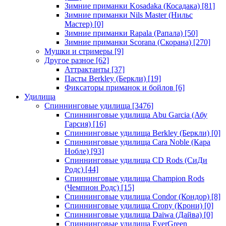
Зимние приманки Kosadaka (Косадака)
[81]
Зимние приманки Nils Master (Нильс
Мастер)
[0]
Зимние приманки Rapala (Рапала)
[50]
Зимние приманки Scorana (Скорана)
[270]
Мушки и стримеры
[9]
Другое разное
[62]
Аттрактанты
[37]
Пасты Berkley (Беркли)
[19]
Фиксаторы приманок и бойлов
[6]
Удилища
Спиннинговые удилища
[3476]
Спиннинговые удилища Abu Garcia (Абу
Гарсия)
[16]
Спиннинговые удилища Berkley (Беркли)
[0]
Спиннинговые удилища Cara Noble (Кара
Нобле)
[93]
Спиннинговые удилища CD Rods (СиДи
Родс)
[44]
Спиннинговые удилища Champion Rods
(Чемпион Родс)
[15]
Спиннинговые удилища Condor (Кондор)
[8]
Спиннинговые удилища Crony (Крони)
[0]
Спиннинговые удилища Daiwa (Дайва)
[0]
Спиннинговые удилища EverGreen