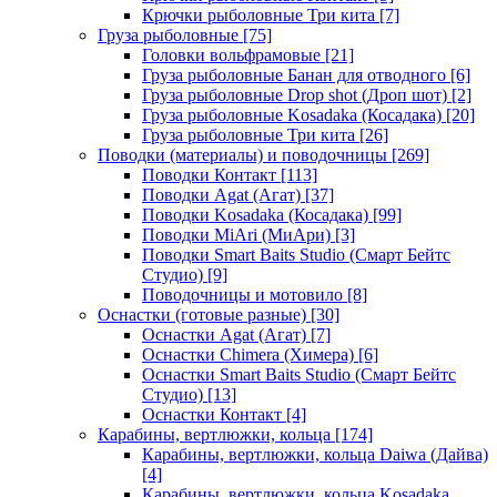
Крючки рыболовные Три кита
[7]
Груза рыболовные
[75]
Головки вольфрамовые
[21]
Груза рыболовные Банан для отводного
[6]
Груза рыболовные Drop shot (Дроп шот)
[2]
Груза рыболовные Kosadaka (Косадака)
[20]
Груза рыболовные Три кита
[26]
Поводки (материалы) и поводочницы
[269]
Поводки Контакт
[113]
Поводки Agat (Агат)
[37]
Поводки Kosadaka (Косадака)
[99]
Поводки MiAri (МиАри)
[3]
Поводки Smart Baits Studio (Смарт Бейтс
Студио)
[9]
Поводочницы и мотовило
[8]
Оснастки (готовые разные)
[30]
Оснастки Agat (Агат)
[7]
Оснастки Chimera (Химера)
[6]
Оснастки Smart Baits Studio (Смарт Бейтс
Студио)
[13]
Оснастки Контакт
[4]
Карабины, вертлюжки, кольца
[174]
Карабины, вертлюжки, кольца Daiwa (Дайва)
[4]
Карабины, вертлюжки, кольца Kosadaka