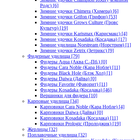
Родс)
[6]
Зимние удочки Chimera (Химера)
[6]
Зимние удочки Grifon (Грифон)
[53]
Зимние удочки Grows Culture (Гровс
Культур)
[19]
Зимние удочки Karismax (Карисмакс)
[4]
Зимние удочки Kosadaka (Косадака)
[17]
Зимние удилища Norstream (Норстрим)
[1]
Зимние удочки Zetrix (Зетрикс)
[9]
Фидерные удилища
[79]
Фидеры Aqua (Аква С.-Пб.)
[0]
Фидеры Cara Noble (Кара Нобле)
[11]
Фидеры Black Hole (Блэк Хол)
[1]
Фидеры Daiwa (Дайва)
[0]
Фидеры Favorite (Фаворит)
[11]
Фидеры Kosadaka (Косадака)
[46]
Вершинки для фидера
[10]
Карповые удилища
[34]
Карповики Cara Noble (Кара Нобле)
[4]
Карповики Daiwa (Дайва)
[0]
Карповики Kosadaka (Косадака)
[11]
Карповики Prologic (Пролоджик)
[19]
Жерлицы
[32]
Поплавочные удилища
[32]