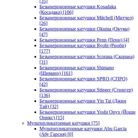
[35]
Безынерционные катушки Kosadaka
(Косадака)
[106]
Безынерционные катушки Mitchell (Митчел)
[26]
Безынерционные катушки Okuma (Окума)
[47]
Безынерционные катушки Penn (Пенн)
[4]
Безынерционные катушки Ryobi (Риоби)
[177]
Безынерционные катушки Scorana (Скорана)
[31]
Безынерционные катушки Shimano
(Шимано)
[161]
Безынерционные катушки SPRO (СПРО)
[42]
Безынерционные катушки Stinger (Стингер)
[136]
Безынерционные катушки Yin Tai (Джин
Тай)
[32]
Безынерционные катушки Yoshi Onyx (Йоши
Оникс)
[15]
Мультипликаторные катушки
[75]
Мультипликаторные катушки Abu Garcia
(Абу Гарсия)
[0]