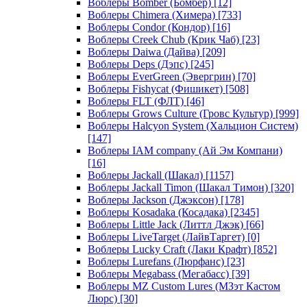
Воблеры Bomber (Бомбер)
[12]
Воблеры Chimera (Химера)
[733]
Воблеры Condor (Кондор)
[16]
Воблеры Creek Chub (Крик Чаб)
[23]
Воблеры Daiwa (Дайва)
[209]
Воблеры Deps (Дэпс)
[245]
Воблеры EverGreen (Эвергрин)
[70]
Воблеры Fishycat (Фишикет)
[508]
Воблеры FLT (ФЛТ)
[46]
Воблеры Grows Culture (Гровс Культур)
[999]
Воблеры Halcyon System (Хальцион Систем)
[147]
Воблеры IAM company (Ай Эм Компани)
[16]
Воблеры Jackall (Шакал)
[1157]
Воблеры Jackall Timon (Шакал Тимон)
[320]
Воблеры Jackson (Джэксон)
[178]
Воблеры Kosadaka (Косадака)
[2345]
Воблеры Little Jack (Литтл Джэк)
[66]
Воблеры LiveTarget (ЛайвТаргет)
[0]
Воблеры Lucky Craft (Лаки Крафт)
[852]
Воблеры Lurefans (Люрфанс)
[23]
Воблеры Megabass (Мегабасс)
[39]
Воблеры MZ Custom Lures (МЗэт Кастом
Люрс)
[30]