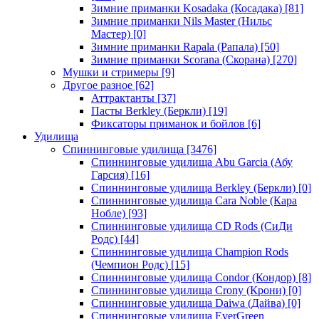
Зимние приманки Kosadaka (Косадака)
[81]
Зимние приманки Nils Master (Нильс
Мастер)
[0]
Зимние приманки Rapala (Рапала)
[50]
Зимние приманки Scorana (Скорана)
[270]
Мушки и стримеры
[9]
Другое разное
[62]
Аттрактанты
[37]
Пасты Berkley (Беркли)
[19]
Фиксаторы приманок и бойлов
[6]
Удилища
Спиннинговые удилища
[3476]
Спиннинговые удилища Abu Garcia (Абу
Гарсия)
[16]
Спиннинговые удилища Berkley (Беркли)
[0]
Спиннинговые удилища Cara Noble (Кара
Нобле)
[93]
Спиннинговые удилища CD Rods (СиДи
Родс)
[44]
Спиннинговые удилища Champion Rods
(Чемпион Родс)
[15]
Спиннинговые удилища Condor (Кондор)
[8]
Спиннинговые удилища Crony (Крони)
[0]
Спиннинговые удилища Daiwa (Дайва)
[0]
Спиннинговые удилища EverGreen