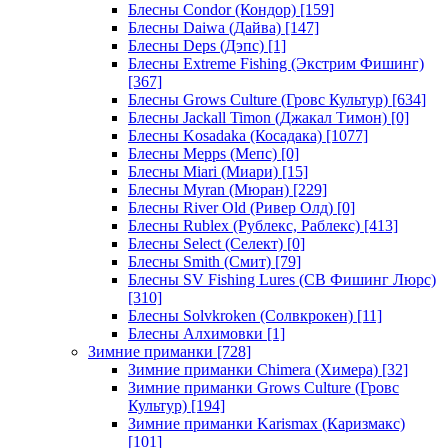
Блесны Condor (Кондор)
[159]
Блесны Daiwa (Дайва)
[147]
Блесны Deps (Дэпс)
[1]
Блесны Extreme Fishing (Экстрим Фишинг)
[367]
Блесны Grows Culture (Гровс Культур)
[634]
Блесны Jackall Timon (Джакал Тимон)
[0]
Блесны Kosadaka (Косадака)
[1077]
Блесны Mepps (Мепс)
[0]
Блесны Miari (Миари)
[15]
Блесны Myran (Мюран)
[229]
Блесны River Old (Ривер Олд)
[0]
Блесны Rublex (Рублекс, Раблекс)
[413]
Блесны Select (Селект)
[0]
Блесны Smith (Смит)
[79]
Блесны SV Fishing Lures (СВ Фишинг Люрс)
[310]
Блесны Solvkroken (Солвкрокен)
[11]
Блесны Алхимовки
[1]
Зимние приманки
[728]
Зимние приманки Chimera (Химера)
[32]
Зимние приманки Grows Culture (Гровс
Культур)
[194]
Зимние приманки Karismax (Каризмакс)
[101]