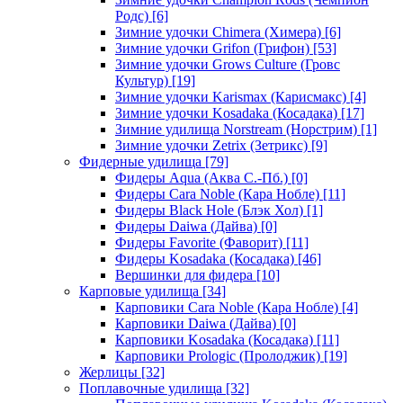
Родс)
[6]
Зимние удочки Chimera (Химера)
[6]
Зимние удочки Grifon (Грифон)
[53]
Зимние удочки Grows Culture (Гровс
Культур)
[19]
Зимние удочки Karismax (Карисмакс)
[4]
Зимние удочки Kosadaka (Косадака)
[17]
Зимние удилища Norstream (Норстрим)
[1]
Зимние удочки Zetrix (Зетрикс)
[9]
Фидерные удилища
[79]
Фидеры Aqua (Аква С.-Пб.)
[0]
Фидеры Cara Noble (Кара Нобле)
[11]
Фидеры Black Hole (Блэк Хол)
[1]
Фидеры Daiwa (Дайва)
[0]
Фидеры Favorite (Фаворит)
[11]
Фидеры Kosadaka (Косадака)
[46]
Вершинки для фидера
[10]
Карповые удилища
[34]
Карповики Cara Noble (Кара Нобле)
[4]
Карповики Daiwa (Дайва)
[0]
Карповики Kosadaka (Косадака)
[11]
Карповики Prologic (Пролоджик)
[19]
Жерлицы
[32]
Поплавочные удилища
[32]