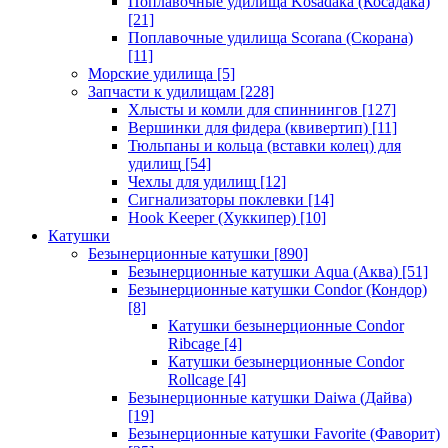
Поплавочные удилища Kosadaka (Косадака)
[21]
Поплавочные удилища Scorana (Скорана)
[11]
Морские удилища
[5]
Запчасти к удилищам
[228]
Хлысты и комли для спиннингов
[127]
Вершинки для фидера (квивертип)
[11]
Тюльпаны и кольца (вставки колец) для
удилищ
[54]
Чехлы для удилищ
[12]
Сигнализаторы поклевки
[14]
Hook Keeper (Хуккипер)
[10]
Катушки
Безынерционные катушки
[890]
Безынерционные катушки Aqua (Аква)
[51]
Безынерционные катушки Condor (Кондор)
[8]
Катушки безынерционные Condor
Ribcage
[4]
Катушки безынерционные Condor
Rollcage
[4]
Безынерционные катушки Daiwa (Дайва)
[19]
Безынерционные катушки Favorite (Фаворит)