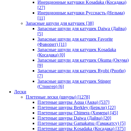
Инерционные катушки Kosadaka (Косадака)
[27]
Инерционные катушки Русснасть (Нельма)
[11]
Запасные шпули для катушек
[38]
Запасные шпули для катушек Daiwa (Дайва)
[5]
Запасные шпули для катушек Favorite
(Фаворит)
[11]
Запасные шпули для катушек Kosadaka
(Косадака)
[0]
Запасные шпули для катушек Okuma (Окума)
[9]
Запасные шпули для катушек Ryobi (Риоби)
[7]
Запасные шпули для катушек Stinger
(Стингер)
[6]
Лески
Плетеные лески (шнуры)
[1278]
Плетеные шнуры Aqua (Аква)
[537]
Плетеные шнуры Berkley (Беркли)
[22]
Плетеные шнуры Chimera (Химера)
[45]
Плетеные шнуры Daiwa (Дайва)
[20]
Плетеные шнуры Gamakatsu (Гамакатсу)
[5]
Плетеные шнуры Kosadaka (Косадака)
[375]