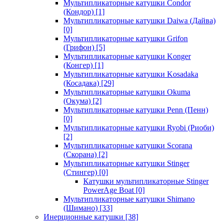
Мультипликаторные катушки Condor
(Кондор)
[1]
Мультипликаторные катушки Daiwa (Дайва)
[0]
Мультипликаторные катушки Grifon
(Грифон)
[5]
Мультипликаторные катушки Konger
(Конгер)
[1]
Мультипликаторные катушки Kosadaka
(Косадака)
[29]
Мультипликаторные катушки Okuma
(Окума)
[2]
Мультипликаторные катушки Penn (Пенн)
[0]
Мультипликаторные катушки Ryobi (Риоби)
[2]
Мультипликаторные катушки Scorana
(Скорана)
[2]
Мультипликаторные катушки Stinger
(Стингер)
[0]
Катушки мультипликаторные Stinger
PowerAge Boat
[0]
Мультипликаторные катушки Shimano
(Шимано)
[33]
Инерционные катушки
[38]