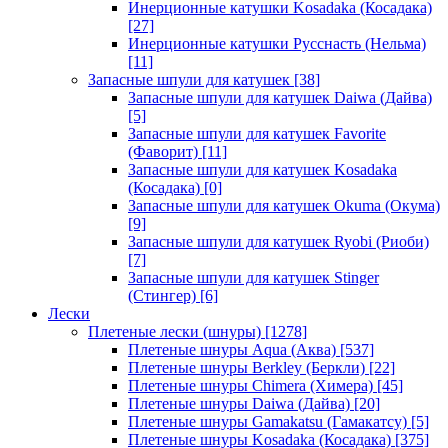
Инерционные катушки Kosadaka (Косадака)
[27]
Инерционные катушки Русснасть (Нельма)
[11]
Запасные шпули для катушек
[38]
Запасные шпули для катушек Daiwa (Дайва)
[5]
Запасные шпули для катушек Favorite
(Фаворит)
[11]
Запасные шпули для катушек Kosadaka
(Косадака)
[0]
Запасные шпули для катушек Okuma (Окума)
[9]
Запасные шпули для катушек Ryobi (Риоби)
[7]
Запасные шпули для катушек Stinger
(Стингер)
[6]
Лески
Плетеные лески (шнуры)
[1278]
Плетеные шнуры Aqua (Аква)
[537]
Плетеные шнуры Berkley (Беркли)
[22]
Плетеные шнуры Chimera (Химера)
[45]
Плетеные шнуры Daiwa (Дайва)
[20]
Плетеные шнуры Gamakatsu (Гамакатсу)
[5]
Плетеные шнуры Kosadaka (Косадака)
[375]