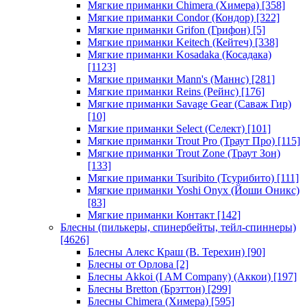
Мягкие приманки Chimera (Химера)
[358]
Мягкие приманки Condor (Кондор)
[322]
Мягкие приманки Grifon (Грифон)
[5]
Мягкие приманки Keitech (Кейтеч)
[338]
Мягкие приманки Kosadaka (Косадака)
[1123]
Мягкие приманки Mann's (Маннс)
[281]
Мягкие приманки Reins (Рейнс)
[176]
Мягкие приманки Savage Gear (Саваж Гир)
[10]
Мягкие приманки Select (Селект)
[101]
Мягкие приманки Trout Pro (Траут Про)
[115]
Мягкие приманки Trout Zone (Траут Зон)
[133]
Мягкие приманки Tsuribito (Тсурибито)
[111]
Мягкие приманки Yoshi Onyx (Йоши Оникс)
[83]
Мягкие приманки Контакт
[142]
Блесны (пилькеры, спинербейты, тейл-спиннеры)
[4626]
Блесны Алекс Краш (В. Терехин)
[90]
Блесны от Орлова
[2]
Блесны Akkoi (I AM Company) (Аккои)
[197]
Блесны Bretton (Брэттон)
[299]
Блесны Chimera (Химера)
[595]