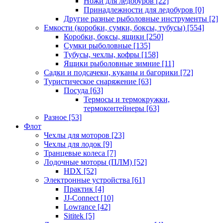
Ножи для ледобуров
[22]
Принадлежности для ледобуров
[0]
Другие разные рыболовные инструменты
[2]
Емкости (коробки, сумки, боксы, тубусы)
[554]
Коробки, боксы, ящики
[250]
Сумки рыболовные
[135]
Тубусы, чехлы, кофры
[158]
Ящики рыболовные зимние
[11]
Садки и подсачеки, куканы и багорики
[72]
Туристическое снаряжение
[63]
Посуда
[63]
Термосы и термокружки,
термоконтейнеры
[63]
Разное
[53]
Флот
Чехлы для моторов
[23]
Чехлы для лодок
[9]
Транцевые колеса
[7]
Лодочные моторы (ПЛМ)
[52]
HDX
[52]
Электронные устройства
[61]
Практик
[4]
JJ-Connect
[10]
Lowrance
[42]
Sititek
[5]