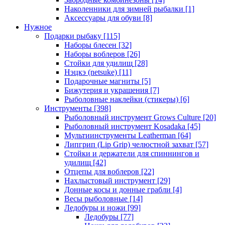
Наколенники для зимней рыбалки
[1]
Аксессуары для обуви
[8]
Нужное
Подарки рыбаку
[115]
Наборы блесен
[32]
Наборы воблеров
[26]
Стойки для удилищ
[28]
Нэцкэ (netsuke)
[11]
Подарочные магниты
[5]
Бижутерия и украшения
[7]
Рыболовные наклейки (стикеры)
[6]
Инструменты
[398]
Рыболовный инструмент Grows Culture
[20]
Рыболовный инструмент Kosadaka
[45]
Мультиинструменты Leatherman
[64]
Липгрип (Lip Grip) челюстной захват
[57]
Стойки и держатели для спиннингов и
удилищ
[42]
Отцепы для воблеров
[22]
Нахлыстовый инструмент
[29]
Донные косы и донные грабли
[4]
Весы рыболовные
[14]
Ледобуры и ножи
[99]
Ледобуры
[77]