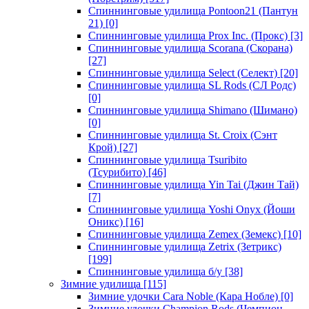
Спиннинговые удилища Pontoon21 (Пантун
21)
[0]
Спиннинговые удилища Prox Inc. (Прокс)
[3]
Спиннинговые удилища Scorana (Скорана)
[27]
Спиннинговые удилища Select (Селект)
[20]
Спиннинговые удилища SL Rods (СЛ Родс)
[0]
Спиннинговые удилища Shimano (Шимано)
[0]
Спиннинговые удилища St. Croix (Сэнт
Крой)
[27]
Спиннинговые удилища Tsuribito
(Тсурибито)
[46]
Спиннинговые удилища Yin Tai (Джин Тай)
[7]
Спиннинговые удилища Yoshi Onyx (Йоши
Оникс)
[16]
Спиннинговые удилища Zemex (Земекс)
[10]
Спиннинговые удилища Zetrix (Зетрикс)
[199]
Спиннинговые удилища б/у
[38]
Зимние удилища
[115]
Зимние удочки Cara Noble (Кара Нобле)
[0]
Зимние удочки Champion Rods (Чемпион