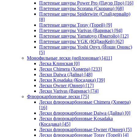
Плетеные шнуры Power Pro (Пауэр Про)
[16]
Плетеные шнуры Scorana (Скорана)
[68]
Плетеные шнуры Spiderwire (Спайдервайр)
[8]
Плетеные шнуры Toray (Торей)
[9]
Плетеные шнуры Varivas (Варивас)
[94]
Плетеные шнуры Yamatoyo (Яматойо)
[12]
Плетеные шнуры YGK (ЮДжиКей)
[62]
Плетеные шнуры Yoshi Onyx (Йоши Оникс)
[5]
Монофильные лески (нейлоновые)
[411]
Леска Клинская
[0]
Лески Chimera (Химера)
[233]
Лески Daiwa (Дайва)
[48]
Лески Kosadaka (Косадака)
[39]
Лески Owner (Овнер)
[17]
Лески Varivas (Варивас)
[74]
Флюрокарбоновые лески
[75]
Лески флюрокарбоновые Chimera (Химера)
[16]
Лески флюрокарбоновые Daiwa (Дайва)
[0]
Лески флюрокарбоновые Kosadaka
(Косадака)
[45]
Лески флюрокарбоновые Owner (Овнер)
[5]
Лески флюрокарбоновые Toray (Торей)
[4]