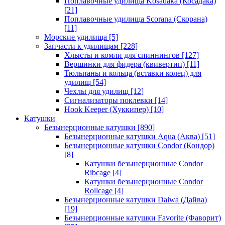
Поплавочные удилища Kosadaka (Косадака)
[21]
Поплавочные удилища Scorana (Скорана)
[11]
Морские удилища
[5]
Запчасти к удилищам
[228]
Хлысты и комли для спиннингов
[127]
Вершинки для фидера (квивертип)
[11]
Тюльпаны и кольца (вставки колец) для
удилищ
[54]
Чехлы для удилищ
[12]
Сигнализаторы поклевки
[14]
Hook Keeper (Хуккипер)
[10]
Катушки
Безынерционные катушки
[890]
Безынерционные катушки Aqua (Аква)
[51]
Безынерционные катушки Condor (Кондор)
[8]
Катушки безынерционные Condor
Ribcage
[4]
Катушки безынерционные Condor
Rollcage
[4]
Безынерционные катушки Daiwa (Дайва)
[19]
Безынерционные катушки Favorite (Фаворит)