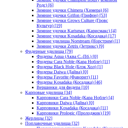
Родс)
[6]
Зимние удочки Chimera (Химера)
[6]
Зимние удочки Grifon (Грифон)
[53]
Зимние удочки Grows Culture (Гровс
Культур)
[19]
Зимние удочки Karismax (Карисмакс)
[4]
Зимние удочки Kosadaka (Косадака)
[17]
Зимние удилища Norstream (Норстрим)
[1]
Зимние удочки Zetrix (Зетрикс)
[9]
Фидерные удилища
[79]
Фидеры Aqua (Аква С.-Пб.)
[0]
Фидеры Cara Noble (Кара Нобле)
[11]
Фидеры Black Hole (Блэк Хол)
[1]
Фидеры Daiwa (Дайва)
[0]
Фидеры Favorite (Фаворит)
[11]
Фидеры Kosadaka (Косадака)
[46]
Вершинки для фидера
[10]
Карповые удилища
[34]
Карповики Cara Noble (Кара Нобле)
[4]
Карповики Daiwa (Дайва)
[0]
Карповики Kosadaka (Косадака)
[11]
Карповики Prologic (Пролоджик)
[19]
Жерлицы
[32]
Поплавочные удилища
[32]