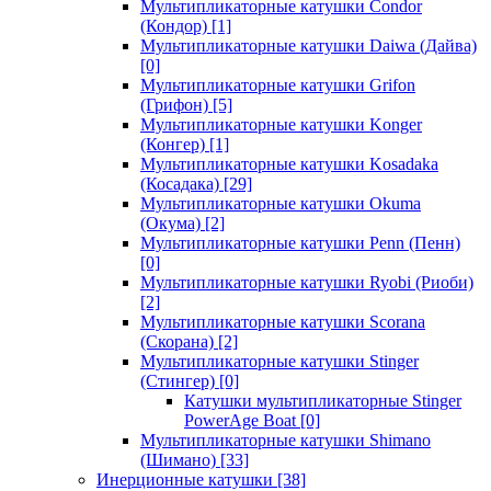
Мультипликаторные катушки Condor
(Кондор)
[1]
Мультипликаторные катушки Daiwa (Дайва)
[0]
Мультипликаторные катушки Grifon
(Грифон)
[5]
Мультипликаторные катушки Konger
(Конгер)
[1]
Мультипликаторные катушки Kosadaka
(Косадака)
[29]
Мультипликаторные катушки Okuma
(Окума)
[2]
Мультипликаторные катушки Penn (Пенн)
[0]
Мультипликаторные катушки Ryobi (Риоби)
[2]
Мультипликаторные катушки Scorana
(Скорана)
[2]
Мультипликаторные катушки Stinger
(Стингер)
[0]
Катушки мультипликаторные Stinger
PowerAge Boat
[0]
Мультипликаторные катушки Shimano
(Шимано)
[33]
Инерционные катушки
[38]