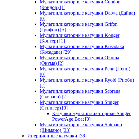
Мультипликаторные катушки Condor
(Кондор)
[1]
Мультипликаторные катушки Daiwa (Дайва)
[0]
Мультипликаторные катушки Grifon
(Грифон)
[5]
Мультипликаторные катушки Konger
(Конгер)
[1]
Мультипликаторные катушки Kosadaka
(Косадака)
[29]
Мультипликаторные катушки Okuma
(Окума)
[2]
Мультипликаторные катушки Penn (Пенн)
[0]
Мультипликаторные катушки Ryobi (Риоби)
[2]
Мультипликаторные катушки Scorana
(Скорана)
[2]
Мультипликаторные катушки Stinger
(Стингер)
[0]
Катушки мультипликаторные Stinger
PowerAge Boat
[0]
Мультипликаторные катушки Shimano
(Шимано)
[33]
Инерционные катушки
[38]