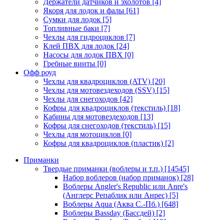
Держатели датчиков и эхолотов
[4]
Якоря для лодок и фалы
[61]
Сумки для лодок
[5]
Топливные баки
[7]
Чехлы для гидроциклов
[7]
Клей ПВХ для лодок
[24]
Насосы для лодок ПВХ
[0]
Гребные винты
[0]
Офф роуд
Чехлы для квадроциклов (ATV)
[20]
Чехлы для мотовездеходов (SSV)
[15]
Чехлы для снегоходов
[42]
Кофры для квадроциклов (текстиль)
[18]
Кабины для мотовездеходов
[13]
Кофры для снегоходов (текстиль)
[15]
Чехлы для мотоциклов
[0]
Кофры для квадроциклов (пластик)
[2]
Приманки
Твердые приманки (воблеры и т.п.)
[14545]
Набор воблеров (набор приманок)
[28]
Воблеры Angler's Republic или Anre's
(Англерс Репаблик или Анрес)
[5]
Воблеры Aqua (Аква С.-Пб.)
[648]
Воблеры Bassday (Бассдей)
[2]