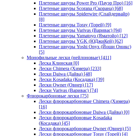
Плетеные шнуры Power Pro (Пауэр Про)
[16]
Плетеные шнуры Scorana (Скорана)
[68]
Плетеные шнуры Spiderwire (Спайдервайр)
[8]
Плетеные шнуры Toray (Торей)
[9]
Плетеные шнуры Varivas (Варивас)
[94]
Плетеные шнуры Yamatoyo (Яматойо)
[12]
Плетеные шнуры YGK (ЮДжиКей)
[62]
Плетеные шнуры Yoshi Onyx (Йоши Оникс)
[5]
Монофильные лески (нейлоновые)
[411]
Леска Клинская
[0]
Лески Chimera (Химера)
[233]
Лески Daiwa (Дайва)
[48]
Лески Kosadaka (Косадака)
[39]
Лески Owner (Овнер)
[17]
Лески Varivas (Варивас)
[74]
Флюрокарбоновые лески
[75]
Лески флюрокарбоновые Chimera (Химера)
[16]
Лески флюрокарбоновые Daiwa (Дайва)
[0]
Лески флюрокарбоновые Kosadaka
(Косадака)
[45]
Лески флюрокарбоновые Owner (Овнер)
[5]
Лески флюрокарбоновые Toray (Торей)
[4]