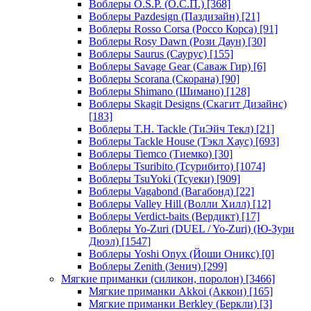
Воблеры O.S.P. (О.С.П.)
[368]
Воблеры Pazdesign (Паздизайн)
[21]
Воблеры Rosso Corsa (Россо Корса)
[91]
Воблеры Rosy Dawn (Рози Даун)
[30]
Воблеры Saurus (Саурус)
[155]
Воблеры Savage Gear (Саваж Гир)
[6]
Воблеры Scorana (Скорана)
[90]
Воблеры Shimano (Шимано)
[128]
Воблеры Skagit Designs (Скагит Дизайнс)
[183]
Воблеры T.H. Tackle (ТиЭйч Текл)
[21]
Воблеры Tackle House (Тэкл Хаус)
[693]
Воблеры Tiemco (Тиемко)
[30]
Воблеры Tsuribito (Тсурибито)
[1074]
Воблеры TsuYoki (Тсуеки)
[909]
Воблеры Vagabond (Вагабонд)
[22]
Воблеры Valley Hill (Волли Хилл)
[12]
Воблеры Verdict-baits (Вердикт)
[17]
Воблеры Yo-Zuri (DUEL / Yo-Zuri) (Ю-Зури
Дюэл)
[1547]
Воблеры Yoshi Onyx (Йоши Оникс)
[0]
Воблеры Zenith (Зенич)
[299]
Мягкие приманки (силикон, поролон)
[3466]
Мягкие приманки Akkoi (Аккои)
[165]
Мягкие приманки Berkley (Беркли)
[3]