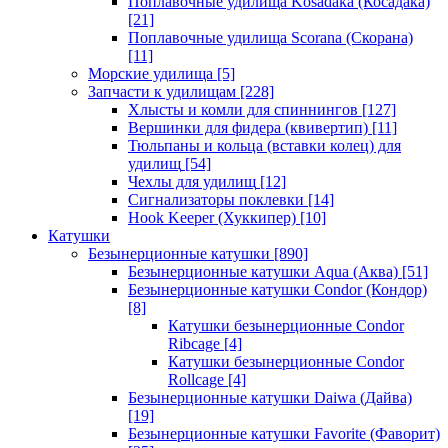
Поплавочные удилища Kosadaka (Косадака)
[21]
Поплавочные удилища Scorana (Скорана)
[11]
Морские удилища
[5]
Запчасти к удилищам
[228]
Хлысты и комли для спиннингов
[127]
Вершинки для фидера (квивертип)
[11]
Тюльпаны и кольца (вставки колец) для
удилищ
[54]
Чехлы для удилищ
[12]
Сигнализаторы поклевки
[14]
Hook Keeper (Хуккипер)
[10]
Катушки
Безынерционные катушки
[890]
Безынерционные катушки Aqua (Аква)
[51]
Безынерционные катушки Condor (Кондор)
[8]
Катушки безынерционные Condor
Ribcage
[4]
Катушки безынерционные Condor
Rollcage
[4]
Безынерционные катушки Daiwa (Дайва)
[19]
Безынерционные катушки Favorite (Фаворит)