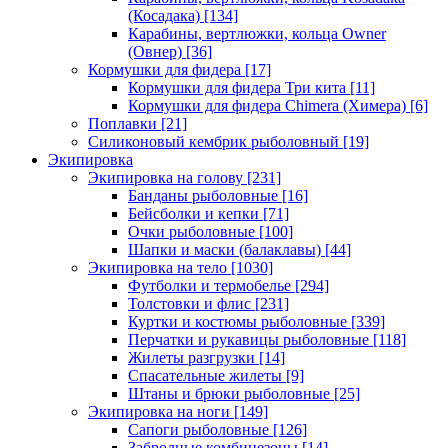
(Косадака)
[134]
Карабины, вертлюжки, кольца Owner
(Овнер)
[36]
Кормушки для фидера
[17]
Кормушки для фидера Три кита
[11]
Кормушки для фидера Chimera (Химера)
[6]
Поплавки
[21]
Силиконовый кембрик рыболовный
[19]
Экипировка
Экипировка на голову
[231]
Банданы рыболовные
[16]
Бейсболки и кепки
[71]
Очки рыболовные
[100]
Шапки и маски (балаклавы)
[44]
Экипировка на тело
[1030]
Футболки и термобелье
[294]
Толстовки и флис
[231]
Куртки и костюмы рыболовные
[339]
Перчатки и рукавицы рыболовные
[118]
Жилеты разгрузки
[14]
Спасательные жилеты
[9]
Штаны и брюки рыболовные
[25]
Экипировка на ноги
[149]
Сапоги рыболовные
[126]
Забродные комбинезоны
[14]