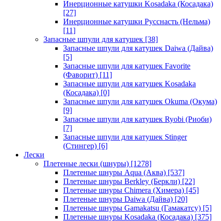
Инерционные катушки Kosadaka (Косадака)
[27]
Инерционные катушки Русснасть (Нельма)
[11]
Запасные шпули для катушек
[38]
Запасные шпули для катушек Daiwa (Дайва)
[5]
Запасные шпули для катушек Favorite
(Фаворит)
[11]
Запасные шпули для катушек Kosadaka
(Косадака)
[0]
Запасные шпули для катушек Okuma (Окума)
[9]
Запасные шпули для катушек Ryobi (Риоби)
[7]
Запасные шпули для катушек Stinger
(Стингер)
[6]
Лески
Плетеные лески (шнуры)
[1278]
Плетеные шнуры Aqua (Аква)
[537]
Плетеные шнуры Berkley (Беркли)
[22]
Плетеные шнуры Chimera (Химера)
[45]
Плетеные шнуры Daiwa (Дайва)
[20]
Плетеные шнуры Gamakatsu (Гамакатсу)
[5]
Плетеные шнуры Kosadaka (Косадака)
[375]