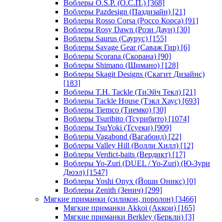
Воблеры O.S.P. (О.С.П.)
[368]
Воблеры Pazdesign (Паздизайн)
[21]
Воблеры Rosso Corsa (Россо Корса)
[91]
Воблеры Rosy Dawn (Рози Даун)
[30]
Воблеры Saurus (Саурус)
[155]
Воблеры Savage Gear (Саваж Гир)
[6]
Воблеры Scorana (Скорана)
[90]
Воблеры Shimano (Шимано)
[128]
Воблеры Skagit Designs (Скагит Дизайнс)
[183]
Воблеры T.H. Tackle (ТиЭйч Текл)
[21]
Воблеры Tackle House (Тэкл Хаус)
[693]
Воблеры Tiemco (Тиемко)
[30]
Воблеры Tsuribito (Тсурибито)
[1074]
Воблеры TsuYoki (Тсуеки)
[909]
Воблеры Vagabond (Вагабонд)
[22]
Воблеры Valley Hill (Волли Хилл)
[12]
Воблеры Verdict-baits (Вердикт)
[17]
Воблеры Yo-Zuri (DUEL / Yo-Zuri) (Ю-Зури
Дюэл)
[1547]
Воблеры Yoshi Onyx (Йоши Оникс)
[0]
Воблеры Zenith (Зенич)
[299]
Мягкие приманки (силикон, поролон)
[3466]
Мягкие приманки Akkoi (Аккои)
[165]
Мягкие приманки Berkley (Беркли)
[3]