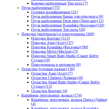
Крючки рыболовные Три кита
[7]
Груза рыболовные
[75]
Головки вольфрамовые
[21]
Груза рыболовные Банан для отводного
[6]
Груза рыболовные Drop shot (Дроп шот)
[2]
Груза рыболовные Kosadaka (Косадака)
[20]
Груза рыболовные Три кита
[26]
Поводки (материалы) и поводочницы
[269]
Поводки Контакт
[113]
Поводки Agat (Агат)
[37]
Поводки Kosadaka (Косадака)
[99]
Поводки MiAri (МиАри)
[3]
Поводки Smart Baits Studio (Смарт Бейтс
Студио)
[9]
Поводочницы и мотовило
[8]
Оснастки (готовые разные)
[30]
Оснастки Agat (Агат)
[7]
Оснастки Chimera (Химера)
[6]
Оснастки Smart Baits Studio (Смарт Бейтс
Студио)
[13]
Оснастки Контакт
[4]
Карабины, вертлюжки, кольца
[174]
Карабины, вертлюжки, кольца Daiwa (Дайва)
[4]
Карабины, вертлюжки, кольца Kosadaka