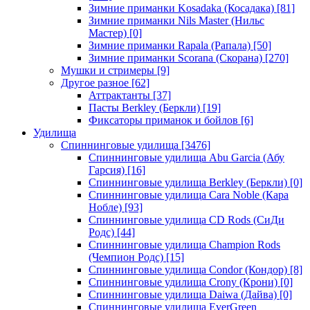
Зимние приманки Kosadaka (Косадака)
[81]
Зимние приманки Nils Master (Нильс
Мастер)
[0]
Зимние приманки Rapala (Рапала)
[50]
Зимние приманки Scorana (Скорана)
[270]
Мушки и стримеры
[9]
Другое разное
[62]
Аттрактанты
[37]
Пасты Berkley (Беркли)
[19]
Фиксаторы приманок и бойлов
[6]
Удилища
Спиннинговые удилища
[3476]
Спиннинговые удилища Abu Garcia (Абу
Гарсия)
[16]
Спиннинговые удилища Berkley (Беркли)
[0]
Спиннинговые удилища Cara Noble (Кара
Нобле)
[93]
Спиннинговые удилища CD Rods (СиДи
Родс)
[44]
Спиннинговые удилища Champion Rods
(Чемпион Родс)
[15]
Спиннинговые удилища Condor (Кондор)
[8]
Спиннинговые удилища Crony (Крони)
[0]
Спиннинговые удилища Daiwa (Дайва)
[0]
Спиннинговые удилища EverGreen