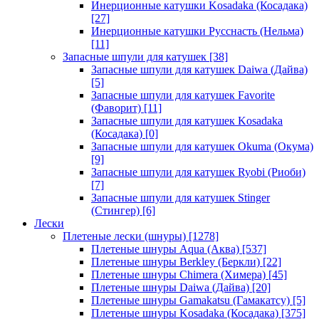
Инерционные катушки Kosadaka (Косадака)
[27]
Инерционные катушки Русснасть (Нельма)
[11]
Запасные шпули для катушек
[38]
Запасные шпули для катушек Daiwa (Дайва)
[5]
Запасные шпули для катушек Favorite
(Фаворит)
[11]
Запасные шпули для катушек Kosadaka
(Косадака)
[0]
Запасные шпули для катушек Okuma (Окума)
[9]
Запасные шпули для катушек Ryobi (Риоби)
[7]
Запасные шпули для катушек Stinger
(Стингер)
[6]
Лески
Плетеные лески (шнуры)
[1278]
Плетеные шнуры Aqua (Аква)
[537]
Плетеные шнуры Berkley (Беркли)
[22]
Плетеные шнуры Chimera (Химера)
[45]
Плетеные шнуры Daiwa (Дайва)
[20]
Плетеные шнуры Gamakatsu (Гамакатсу)
[5]
Плетеные шнуры Kosadaka (Косадака)
[375]