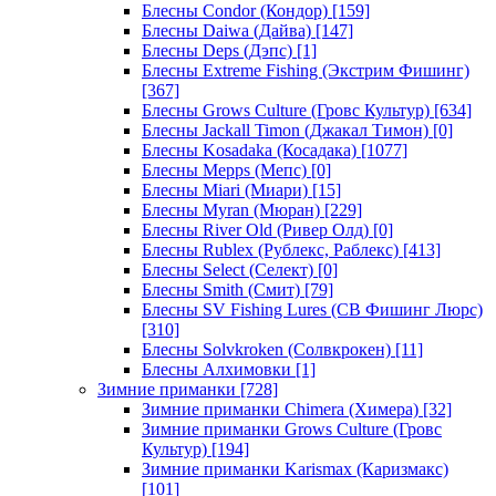
Блесны Condor (Кондор)
[159]
Блесны Daiwa (Дайва)
[147]
Блесны Deps (Дэпс)
[1]
Блесны Extreme Fishing (Экстрим Фишинг)
[367]
Блесны Grows Culture (Гровс Культур)
[634]
Блесны Jackall Timon (Джакал Тимон)
[0]
Блесны Kosadaka (Косадака)
[1077]
Блесны Mepps (Мепс)
[0]
Блесны Miari (Миари)
[15]
Блесны Myran (Мюран)
[229]
Блесны River Old (Ривер Олд)
[0]
Блесны Rublex (Рублекс, Раблекс)
[413]
Блесны Select (Селект)
[0]
Блесны Smith (Смит)
[79]
Блесны SV Fishing Lures (СВ Фишинг Люрс)
[310]
Блесны Solvkroken (Солвкрокен)
[11]
Блесны Алхимовки
[1]
Зимние приманки
[728]
Зимние приманки Chimera (Химера)
[32]
Зимние приманки Grows Culture (Гровс
Культур)
[194]
Зимние приманки Karismax (Каризмакс)
[101]