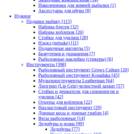
Наколенники для зимней рыбалки
[1]
Аксессуары для обуви
[8]
Нужное
Подарки рыбаку
[115]
Наборы блесен
[32]
Наборы воблеров
[26]
Стойки для удилищ
[28]
Нэцкэ (netsuke)
[11]
Подарочные магниты
[5]
Бижутерия и украшения
[7]
Рыболовные наклейки (стикеры)
[6]
Инструменты
[398]
Рыболовный инструмент Grows Culture
[20]
Рыболовный инструмент Kosadaka
[45]
Мультиинструменты Leatherman
[64]
Липгрип (Lip Grip) челюстной захват
[57]
Стойки и держатели для спиннингов и
удилищ
[42]
Отцепы для воблеров
[22]
Нахлыстовый инструмент
[29]
Донные косы и донные грабли
[4]
Весы рыболовные
[14]
Ледобуры и ножи
[99]
Ледобуры
[77]