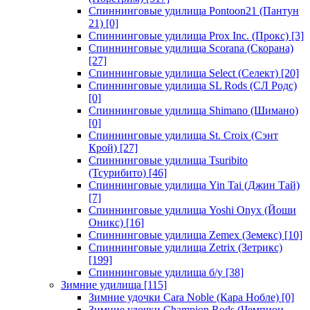
Спиннинговые удилища Pontoon21 (Пантун
21)
[0]
Спиннинговые удилища Prox Inc. (Прокс)
[3]
Спиннинговые удилища Scorana (Скорана)
[27]
Спиннинговые удилища Select (Селект)
[20]
Спиннинговые удилища SL Rods (СЛ Родс)
[0]
Спиннинговые удилища Shimano (Шимано)
[0]
Спиннинговые удилища St. Croix (Сэнт
Крой)
[27]
Спиннинговые удилища Tsuribito
(Тсурибито)
[46]
Спиннинговые удилища Yin Tai (Джин Тай)
[7]
Спиннинговые удилища Yoshi Onyx (Йоши
Оникс)
[16]
Спиннинговые удилища Zemex (Земекс)
[10]
Спиннинговые удилища Zetrix (Зетрикс)
[199]
Спиннинговые удилища б/у
[38]
Зимние удилища
[115]
Зимние удочки Cara Noble (Кара Нобле)
[0]
Зимние удочки Champion Rods (Чемпион