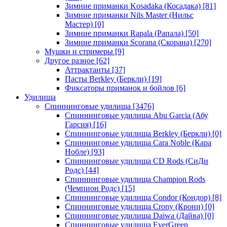
Зимние приманки Kosadaka (Косадака)
[81]
Зимние приманки Nils Master (Нильс
Мастер)
[0]
Зимние приманки Rapala (Рапала)
[50]
Зимние приманки Scorana (Скорана)
[270]
Мушки и стримеры
[9]
Другое разное
[62]
Аттрактанты
[37]
Пасты Berkley (Беркли)
[19]
Фиксаторы приманок и бойлов
[6]
Удилища
Спиннинговые удилища
[3476]
Спиннинговые удилища Abu Garcia (Абу
Гарсия)
[16]
Спиннинговые удилища Berkley (Беркли)
[0]
Спиннинговые удилища Cara Noble (Кара
Нобле)
[93]
Спиннинговые удилища CD Rods (СиДи
Родс)
[44]
Спиннинговые удилища Champion Rods
(Чемпион Родс)
[15]
Спиннинговые удилища Condor (Кондор)
[8]
Спиннинговые удилища Crony (Крони)
[0]
Спиннинговые удилища Daiwa (Дайва)
[0]
Спиннинговые удилища EverGreen