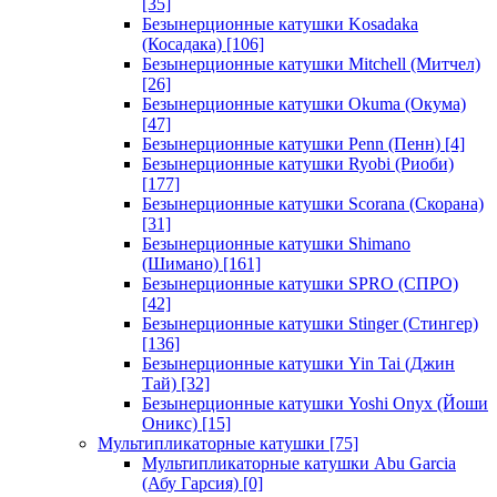
[35]
Безынерционные катушки Kosadaka
(Косадака)
[106]
Безынерционные катушки Mitchell (Митчел)
[26]
Безынерционные катушки Okuma (Окума)
[47]
Безынерционные катушки Penn (Пенн)
[4]
Безынерционные катушки Ryobi (Риоби)
[177]
Безынерционные катушки Scorana (Скорана)
[31]
Безынерционные катушки Shimano
(Шимано)
[161]
Безынерционные катушки SPRO (СПРО)
[42]
Безынерционные катушки Stinger (Стингер)
[136]
Безынерционные катушки Yin Tai (Джин
Тай)
[32]
Безынерционные катушки Yoshi Onyx (Йоши
Оникс)
[15]
Мультипликаторные катушки
[75]
Мультипликаторные катушки Abu Garcia
(Абу Гарсия)
[0]