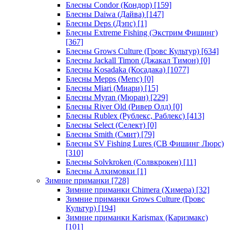
Блесны Condor (Кондор)
[159]
Блесны Daiwa (Дайва)
[147]
Блесны Deps (Дэпс)
[1]
Блесны Extreme Fishing (Экстрим Фишинг)
[367]
Блесны Grows Culture (Гровс Культур)
[634]
Блесны Jackall Timon (Джакал Тимон)
[0]
Блесны Kosadaka (Косадака)
[1077]
Блесны Mepps (Мепс)
[0]
Блесны Miari (Миари)
[15]
Блесны Myran (Мюран)
[229]
Блесны River Old (Ривер Олд)
[0]
Блесны Rublex (Рублекс, Раблекс)
[413]
Блесны Select (Селект)
[0]
Блесны Smith (Смит)
[79]
Блесны SV Fishing Lures (СВ Фишинг Люрс)
[310]
Блесны Solvkroken (Солвкрокен)
[11]
Блесны Алхимовки
[1]
Зимние приманки
[728]
Зимние приманки Chimera (Химера)
[32]
Зимние приманки Grows Culture (Гровс
Культур)
[194]
Зимние приманки Karismax (Каризмакс)
[101]