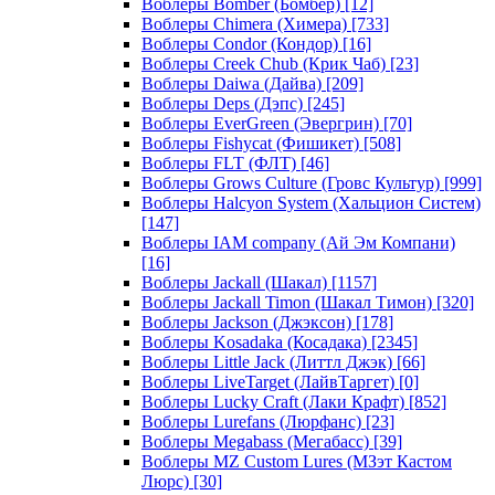
Воблеры Bomber (Бомбер)
[12]
Воблеры Chimera (Химера)
[733]
Воблеры Condor (Кондор)
[16]
Воблеры Creek Chub (Крик Чаб)
[23]
Воблеры Daiwa (Дайва)
[209]
Воблеры Deps (Дэпс)
[245]
Воблеры EverGreen (Эвергрин)
[70]
Воблеры Fishycat (Фишикет)
[508]
Воблеры FLT (ФЛТ)
[46]
Воблеры Grows Culture (Гровс Культур)
[999]
Воблеры Halcyon System (Хальцион Систем)
[147]
Воблеры IAM company (Ай Эм Компани)
[16]
Воблеры Jackall (Шакал)
[1157]
Воблеры Jackall Timon (Шакал Тимон)
[320]
Воблеры Jackson (Джэксон)
[178]
Воблеры Kosadaka (Косадака)
[2345]
Воблеры Little Jack (Литтл Джэк)
[66]
Воблеры LiveTarget (ЛайвТаргет)
[0]
Воблеры Lucky Craft (Лаки Крафт)
[852]
Воблеры Lurefans (Люрфанс)
[23]
Воблеры Megabass (Мегабасс)
[39]
Воблеры MZ Custom Lures (МЗэт Кастом
Люрс)
[30]