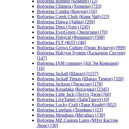
Воблеры Bomber (Бомбер)
[12]
Воблеры Chimera (Химера)
[733]
Воблеры Condor (Кондор)
[16]
Воблеры Creek Chub (Крик Чаб)
[23]
Воблеры Daiwa (Дайва)
[209]
Воблеры Deps (Дэпс)
[245]
Воблеры EverGreen (Эвергрин)
[70]
Воблеры Fishycat (Фишикет)
[508]
Воблеры FLT (ФЛТ)
[46]
Воблеры Grows Culture (Гровс Культур)
[999]
Воблеры Halcyon System (Хальцион Систем)
[147]
Воблеры IAM company (Ай Эм Компани)
[16]
Воблеры Jackall (Шакал)
[1157]
Воблеры Jackall Timon (Шакал Тимон)
[320]
Воблеры Jackson (Джэксон)
[178]
Воблеры Kosadaka (Косадака)
[2345]
Воблеры Little Jack (Литтл Джэк)
[66]
Воблеры LiveTarget (ЛайвТаргет)
[0]
Воблеры Lucky Craft (Лаки Крафт)
[852]
Воблеры Lurefans (Люрфанс)
[23]
Воблеры Megabass (Мегабасс)
[39]
Воблеры MZ Custom Lures (МЗэт Кастом
Люрс)
[30]