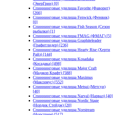
(ЭверГрин)
[0]
Спиннинговые удилища Favorite (Фаворит)
[266]
Спиннинговые удилища Fenwick (Фенвик)
[0]
Спиннинговые удилища Fish Season (Сезон
рыбалки)
[1]
Спиннинговые удилища FMAG (ФМАГ)
[5]
Спиннинговые удилища Graphiteleader
(Графитлидер)
[236]
Спиннинговые удилища Hearty Rise (Херти
Райз)
[144]
Спиннинговые удилища Kosadaka
(Косадака)
[498]
Спиннинговые удилища Major Craft
(Маджор Крафт)
[588]
Спиннинговые удилища Maximus
(Максимус)
[552]
Спиннинговые удилища Metsui (Метсуи)
[40]
Спиннинговые удилища Narval (Нарвал)
[40]
Спиннинговые удилища Nordic Stage
(Нордик Стейдж)
[20]
Спиннинговые удилища Norstream
(Норстрим)
[517]