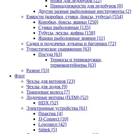
Ножи для ледобуров
[22]
Принадлежности для ледобуров
[0]
Другие разные рыболовные инструменты
[2]
Емкости (коробки, сумки, боксы, тубусы)
[554]
Коробки, боксы, ящики
[250]
Сумки рыболовные
[135]
Тубусы, чехлы, кофры
[158]
Ящики рыболовные зимние
[11]
Садки и подсачеки, куканы и багорики
[72]
Туристическое снаряжение
[63]
Посуда
[63]
Термосы и термокружки,
термоконтейнеры
[63]
Разное
[53]
Флот
Чехлы для моторов
[23]
Чехлы для лодок
[9]
Транцевые колеса
[7]
Лодочные моторы (ПЛМ)
[52]
HDX
[52]
Электронные устройства
[61]
Практик
[4]
JJ-Connect
[10]
Lowrance
[42]
Sititek
[5]