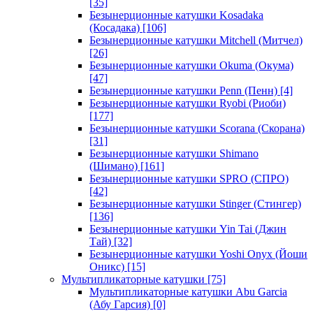
[35]
Безынерционные катушки Kosadaka
(Косадака)
[106]
Безынерционные катушки Mitchell (Митчел)
[26]
Безынерционные катушки Okuma (Окума)
[47]
Безынерционные катушки Penn (Пенн)
[4]
Безынерционные катушки Ryobi (Риоби)
[177]
Безынерционные катушки Scorana (Скорана)
[31]
Безынерционные катушки Shimano
(Шимано)
[161]
Безынерционные катушки SPRO (СПРО)
[42]
Безынерционные катушки Stinger (Стингер)
[136]
Безынерционные катушки Yin Tai (Джин
Тай)
[32]
Безынерционные катушки Yoshi Onyx (Йоши
Оникс)
[15]
Мультипликаторные катушки
[75]
Мультипликаторные катушки Abu Garcia
(Абу Гарсия)
[0]