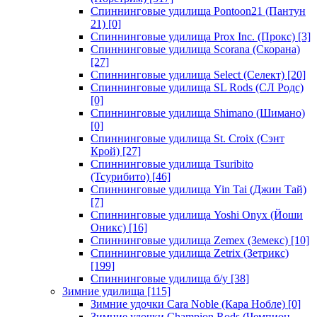
Спиннинговые удилища Pontoon21 (Пантун
21)
[0]
Спиннинговые удилища Prox Inc. (Прокс)
[3]
Спиннинговые удилища Scorana (Скорана)
[27]
Спиннинговые удилища Select (Селект)
[20]
Спиннинговые удилища SL Rods (СЛ Родс)
[0]
Спиннинговые удилища Shimano (Шимано)
[0]
Спиннинговые удилища St. Croix (Сэнт
Крой)
[27]
Спиннинговые удилища Tsuribito
(Тсурибито)
[46]
Спиннинговые удилища Yin Tai (Джин Тай)
[7]
Спиннинговые удилища Yoshi Onyx (Йоши
Оникс)
[16]
Спиннинговые удилища Zemex (Земекс)
[10]
Спиннинговые удилища Zetrix (Зетрикс)
[199]
Спиннинговые удилища б/у
[38]
Зимние удилища
[115]
Зимние удочки Cara Noble (Кара Нобле)
[0]
Зимние удочки Champion Rods (Чемпион