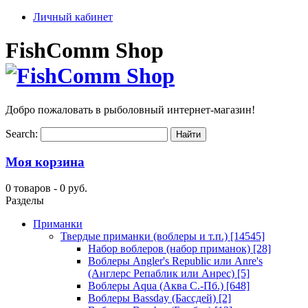
Личный кабинет
FishComm Shop
Добро пожаловать в рыболовный интернет-магазин!
Search:
Моя корзина
0 товаров -
0 руб.
Разделы
Приманки
Твердые приманки (воблеры и т.п.)
[14545]
Набор воблеров (набор приманок)
[28]
Воблеры Angler's Republic или Anre's
(Англерс Репаблик или Анрес)
[5]
Воблеры Aqua (Аква С.-Пб.)
[648]
Воблеры Bassday (Бассдей)
[2]