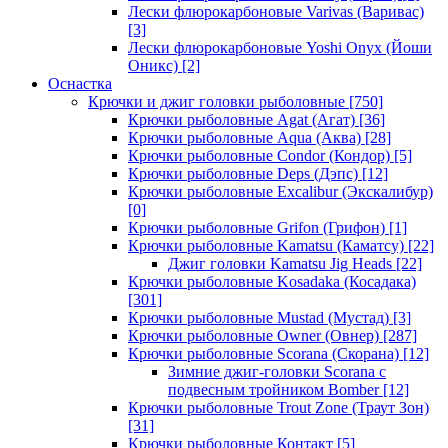
Лески флюрокарбоновые Varivas (Варивас)
[3]
Лески флюрокарбоновые Yoshi Onyx (Йоши
Оникс)
[2]
Оснастка
Крючки и джиг головки рыболовные
[750]
Крючки рыболовные Agat (Агат)
[36]
Крючки рыболовные Aqua (Аква)
[28]
Крючки рыболовные Condor (Кондор)
[5]
Крючки рыболовные Deps (Дэпс)
[12]
Крючки рыболовные Excalibur (Экскалибур)
[0]
Крючки рыболовные Grifon (Грифон)
[1]
Крючки рыболовные Kamatsu (Каматсу)
[22]
Джиг головки Kamatsu Jig Heads
[22]
Крючки рыболовные Kosadaka (Косадака)
[301]
Крючки рыболовные Mustad (Мустад)
[3]
Крючки рыболовные Owner (Овнер)
[287]
Крючки рыболовные Scorana (Скорана)
[12]
Зимние джиг-головки Scorana с
подвесным тройником Bomber
[12]
Крючки рыболовные Trout Zone (Траут Зон)
[31]
Крючки рыболовные Контакт
[5]