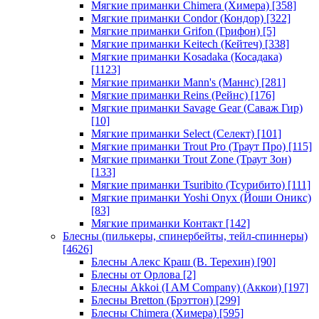
Мягкие приманки Chimera (Химера)
[358]
Мягкие приманки Condor (Кондор)
[322]
Мягкие приманки Grifon (Грифон)
[5]
Мягкие приманки Keitech (Кейтеч)
[338]
Мягкие приманки Kosadaka (Косадака)
[1123]
Мягкие приманки Mann's (Маннс)
[281]
Мягкие приманки Reins (Рейнс)
[176]
Мягкие приманки Savage Gear (Саваж Гир)
[10]
Мягкие приманки Select (Селект)
[101]
Мягкие приманки Trout Pro (Траут Про)
[115]
Мягкие приманки Trout Zone (Траут Зон)
[133]
Мягкие приманки Tsuribito (Тсурибито)
[111]
Мягкие приманки Yoshi Onyx (Йоши Оникс)
[83]
Мягкие приманки Контакт
[142]
Блесны (пилькеры, спинербейты, тейл-спиннеры)
[4626]
Блесны Алекс Краш (В. Терехин)
[90]
Блесны от Орлова
[2]
Блесны Akkoi (I AM Company) (Аккои)
[197]
Блесны Bretton (Брэттон)
[299]
Блесны Chimera (Химера)
[595]