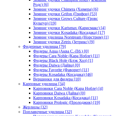
Родс)
[6]
Зимние удочки Chimera (Химера)
[6]
Зимние удочки Grifon (Грифон)
[53]
Зимние удочки Grows Culture (Гровс
Культур)
[19]
Зимние удочки Karismax (Карисмакс)
[4]
Зимние удочки Kosadaka (Косадака)
[17]
Зимние удилища Norstream (Норстрим)
[1]
Зимние удочки Zetrix (Зетрикс)
[9]
Фидерные удилища
[79]
Фидеры Aqua (Аква С.-Пб.)
[0]
Фидеры Cara Noble (Кара Нобле)
[11]
Фидеры Black Hole (Блэк Хол)
[1]
Фидеры Daiwa (Дайва)
[0]
Фидеры Favorite (Фаворит)
[11]
Фидеры Kosadaka (Косадака)
[46]
Вершинки для фидера
[10]
Карповые удилища
[34]
Карповики Cara Noble (Кара Нобле)
[4]
Карповики Daiwa (Дайва)
[0]
Карповики Kosadaka (Косадака)
[11]
Карповики Prologic (Пролоджик)
[19]
Жерлицы
[32]
Поплавочные удилища
[32]