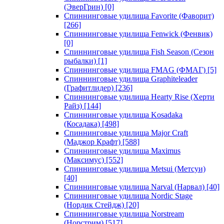
(ЭверГрин)
[0]
Спиннинговые удилища Favorite (Фаворит)
[266]
Спиннинговые удилища Fenwick (Фенвик)
[0]
Спиннинговые удилища Fish Season (Сезон
рыбалки)
[1]
Спиннинговые удилища FMAG (ФМАГ)
[5]
Спиннинговые удилища Graphiteleader
(Графитлидер)
[236]
Спиннинговые удилища Hearty Rise (Херти
Райз)
[144]
Спиннинговые удилища Kosadaka
(Косадака)
[498]
Спиннинговые удилища Major Craft
(Маджор Крафт)
[588]
Спиннинговые удилища Maximus
(Максимус)
[552]
Спиннинговые удилища Metsui (Метсуи)
[40]
Спиннинговые удилища Narval (Нарвал)
[40]
Спиннинговые удилища Nordic Stage
(Нордик Стейдж)
[20]
Спиннинговые удилища Norstream
(Норстрим)
[517]