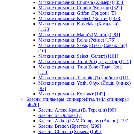
Мягкие приманки Chimera (Химера)
[358]
Мягкие приманки Condor (Кондор)
[322]
Мягкие приманки Grifon (Грифон)
[5]
Мягкие приманки Keitech (Кейтеч)
[338]
Мягкие приманки Kosadaka (Косадака)
[1123]
Мягкие приманки Mann's (Маннс)
[281]
Мягкие приманки Reins (Рейнс)
[176]
Мягкие приманки Savage Gear (Саваж Гир)
[10]
Мягкие приманки Select (Селект)
[101]
Мягкие приманки Trout Pro (Траут Про)
[115]
Мягкие приманки Trout Zone (Траут Зон)
[133]
Мягкие приманки Tsuribito (Тсурибито)
[111]
Мягкие приманки Yoshi Onyx (Йоши Оникс)
[83]
Мягкие приманки Контакт
[142]
Блесны (пилькеры, спинербейты, тейл-спиннеры)
[4626]
Блесны Алекс Краш (В. Терехин)
[90]
Блесны от Орлова
[2]
Блесны Akkoi (I AM Company) (Аккои)
[197]
Блесны Bretton (Брэттон)
[299]
Блесны Chimera (Химера)
[595]