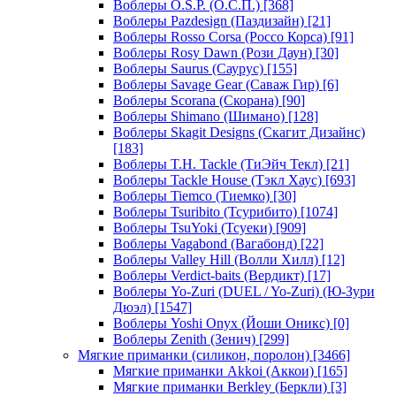
Воблеры O.S.P. (О.С.П.)
[368]
Воблеры Pazdesign (Паздизайн)
[21]
Воблеры Rosso Corsa (Россо Корса)
[91]
Воблеры Rosy Dawn (Рози Даун)
[30]
Воблеры Saurus (Саурус)
[155]
Воблеры Savage Gear (Саваж Гир)
[6]
Воблеры Scorana (Скорана)
[90]
Воблеры Shimano (Шимано)
[128]
Воблеры Skagit Designs (Скагит Дизайнс)
[183]
Воблеры T.H. Tackle (ТиЭйч Текл)
[21]
Воблеры Tackle House (Тэкл Хаус)
[693]
Воблеры Tiemco (Тиемко)
[30]
Воблеры Tsuribito (Тсурибито)
[1074]
Воблеры TsuYoki (Тсуеки)
[909]
Воблеры Vagabond (Вагабонд)
[22]
Воблеры Valley Hill (Волли Хилл)
[12]
Воблеры Verdict-baits (Вердикт)
[17]
Воблеры Yo-Zuri (DUEL / Yo-Zuri) (Ю-Зури
Дюэл)
[1547]
Воблеры Yoshi Onyx (Йоши Оникс)
[0]
Воблеры Zenith (Зенич)
[299]
Мягкие приманки (силикон, поролон)
[3466]
Мягкие приманки Akkoi (Аккои)
[165]
Мягкие приманки Berkley (Беркли)
[3]