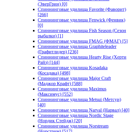
(ЭверГрин)
[0]
Спиннинговые удилища Favorite (Фаворит)
[266]
Спиннинговые удилища Fenwick (Фенвик)
[0]
Спиннинговые удилища Fish Season (Сезон
рыбалки)
[1]
Спиннинговые удилища FMAG (ФМАГ)
[5]
Спиннинговые удилища Graphiteleader
(Графитлидер)
[236]
Спиннинговые удилища Hearty Rise (Херти
Райз)
[144]
Спиннинговые удилища Kosadaka
(Косадака)
[498]
Спиннинговые удилища Major Craft
(Маджор Крафт)
[588]
Спиннинговые удилища Maximus
(Максимус)
[552]
Спиннинговые удилища Metsui (Метсуи)
[40]
Спиннинговые удилища Narval (Нарвал)
[40]
Спиннинговые удилища Nordic Stage
(Нордик Стейдж)
[20]
Спиннинговые удилища Norstream
(Норстрим)
[517]