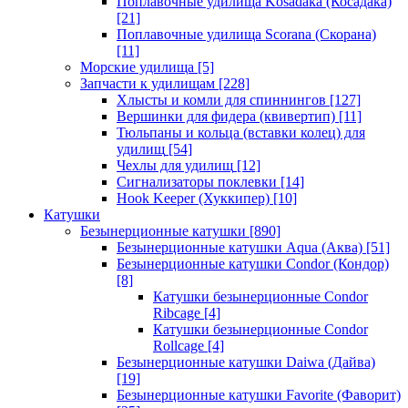
Поплавочные удилища Kosadaka (Косадака)
[21]
Поплавочные удилища Scorana (Скорана)
[11]
Морские удилища
[5]
Запчасти к удилищам
[228]
Хлысты и комли для спиннингов
[127]
Вершинки для фидера (квивертип)
[11]
Тюльпаны и кольца (вставки колец) для
удилищ
[54]
Чехлы для удилищ
[12]
Сигнализаторы поклевки
[14]
Hook Keeper (Хуккипер)
[10]
Катушки
Безынерционные катушки
[890]
Безынерционные катушки Aqua (Аква)
[51]
Безынерционные катушки Condor (Кондор)
[8]
Катушки безынерционные Condor
Ribcage
[4]
Катушки безынерционные Condor
Rollcage
[4]
Безынерционные катушки Daiwa (Дайва)
[19]
Безынерционные катушки Favorite (Фаворит)