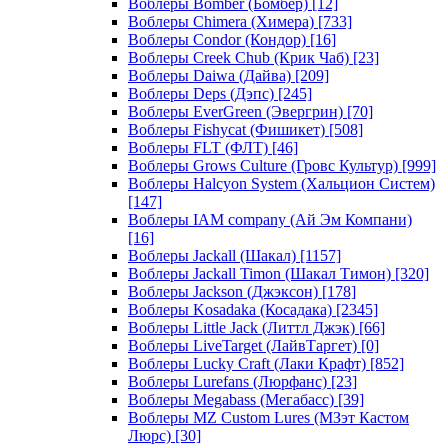
Воблеры Bomber (Бомбер)
[12]
Воблеры Chimera (Химера)
[733]
Воблеры Condor (Кондор)
[16]
Воблеры Creek Chub (Крик Чаб)
[23]
Воблеры Daiwa (Дайва)
[209]
Воблеры Deps (Дэпс)
[245]
Воблеры EverGreen (Эвергрин)
[70]
Воблеры Fishycat (Фишикет)
[508]
Воблеры FLT (ФЛТ)
[46]
Воблеры Grows Culture (Гровс Культур)
[999]
Воблеры Halcyon System (Хальцион Систем)
[147]
Воблеры IAM company (Ай Эм Компани)
[16]
Воблеры Jackall (Шакал)
[1157]
Воблеры Jackall Timon (Шакал Тимон)
[320]
Воблеры Jackson (Джэксон)
[178]
Воблеры Kosadaka (Косадака)
[2345]
Воблеры Little Jack (Литтл Джэк)
[66]
Воблеры LiveTarget (ЛайвТаргет)
[0]
Воблеры Lucky Craft (Лаки Крафт)
[852]
Воблеры Lurefans (Люрфанс)
[23]
Воблеры Megabass (Мегабасс)
[39]
Воблеры MZ Custom Lures (МЗэт Кастом
Люрс)
[30]