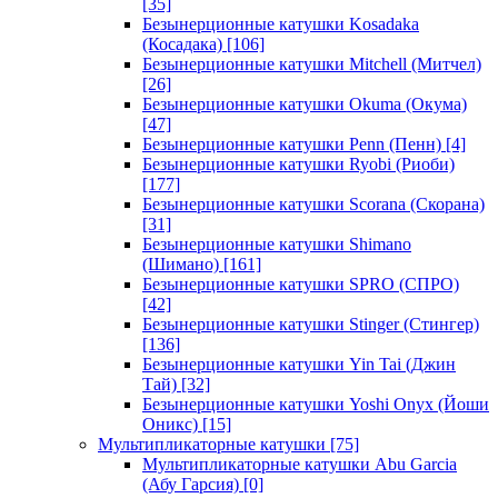
[35]
Безынерционные катушки Kosadaka
(Косадака)
[106]
Безынерционные катушки Mitchell (Митчел)
[26]
Безынерционные катушки Okuma (Окума)
[47]
Безынерционные катушки Penn (Пенн)
[4]
Безынерционные катушки Ryobi (Риоби)
[177]
Безынерционные катушки Scorana (Скорана)
[31]
Безынерционные катушки Shimano
(Шимано)
[161]
Безынерционные катушки SPRO (СПРО)
[42]
Безынерционные катушки Stinger (Стингер)
[136]
Безынерционные катушки Yin Tai (Джин
Тай)
[32]
Безынерционные катушки Yoshi Onyx (Йоши
Оникс)
[15]
Мультипликаторные катушки
[75]
Мультипликаторные катушки Abu Garcia
(Абу Гарсия)
[0]