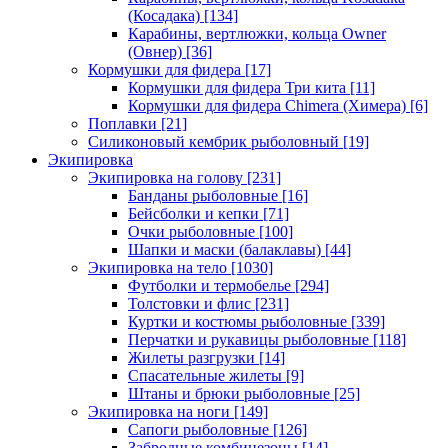
(Косадака)
[134]
Карабины, вертлюжки, кольца Owner
(Овнер)
[36]
Кормушки для фидера
[17]
Кормушки для фидера Три кита
[11]
Кормушки для фидера Chimera (Химера)
[6]
Поплавки
[21]
Силиконовый кембрик рыболовный
[19]
Экипировка
Экипировка на голову
[231]
Банданы рыболовные
[16]
Бейсболки и кепки
[71]
Очки рыболовные
[100]
Шапки и маски (балаклавы)
[44]
Экипировка на тело
[1030]
Футболки и термобелье
[294]
Толстовки и флис
[231]
Куртки и костюмы рыболовные
[339]
Перчатки и рукавицы рыболовные
[118]
Жилеты разгрузки
[14]
Спасательные жилеты
[9]
Штаны и брюки рыболовные
[25]
Экипировка на ноги
[149]
Сапоги рыболовные
[126]
Забродные комбинезоны
[14]