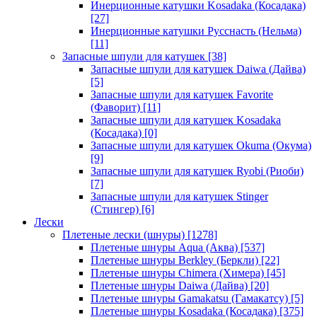
Инерционные катушки Kosadaka (Косадака)
[27]
Инерционные катушки Русснасть (Нельма)
[11]
Запасные шпули для катушек
[38]
Запасные шпули для катушек Daiwa (Дайва)
[5]
Запасные шпули для катушек Favorite
(Фаворит)
[11]
Запасные шпули для катушек Kosadaka
(Косадака)
[0]
Запасные шпули для катушек Okuma (Окума)
[9]
Запасные шпули для катушек Ryobi (Риоби)
[7]
Запасные шпули для катушек Stinger
(Стингер)
[6]
Лески
Плетеные лески (шнуры)
[1278]
Плетеные шнуры Aqua (Аква)
[537]
Плетеные шнуры Berkley (Беркли)
[22]
Плетеные шнуры Chimera (Химера)
[45]
Плетеные шнуры Daiwa (Дайва)
[20]
Плетеные шнуры Gamakatsu (Гамакатсу)
[5]
Плетеные шнуры Kosadaka (Косадака)
[375]