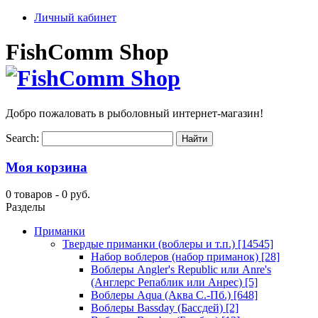
Личный кабинет
FishComm Shop
Добро пожаловать в рыболовный интернет-магазин!
Search:
Моя корзина
0 товаров -
0 руб.
Разделы
Приманки
Твердые приманки (воблеры и т.п.)
[14545]
Набор воблеров (набор приманок)
[28]
Воблеры Angler's Republic или Anre's
(Англерс Репаблик или Анрес)
[5]
Воблеры Aqua (Аква С.-Пб.)
[648]
Воблеры Bassday (Бассдей)
[2]