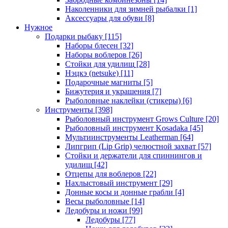
Наколенники для зимней рыбалки
[1]
Аксессуары для обуви
[8]
Нужное
Подарки рыбаку
[115]
Наборы блесен
[32]
Наборы воблеров
[26]
Стойки для удилищ
[28]
Нэцкэ (netsuke)
[11]
Подарочные магниты
[5]
Бижутерия и украшения
[7]
Рыболовные наклейки (стикеры)
[6]
Инструменты
[398]
Рыболовный инструмент Grows Culture
[20]
Рыболовный инструмент Kosadaka
[45]
Мультиинструменты Leatherman
[64]
Липгрип (Lip Grip) челюстной захват
[57]
Стойки и держатели для спиннингов и
удилищ
[42]
Отцепы для воблеров
[22]
Нахлыстовый инструмент
[29]
Донные косы и донные грабли
[4]
Весы рыболовные
[14]
Ледобуры и ножи
[99]
Ледобуры
[77]