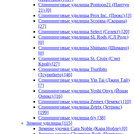
Спиннинговые удилища Pontoon21 (Пантун
21)
[0]
Спиннинговые удилища Prox Inc. (Прокс)
[3]
Спиннинговые удилища Scorana (Скорана)
[27]
Спиннинговые удилища Select (Селект)
[20]
Спиннинговые удилища SL Rods (СЛ Родс)
[0]
Спиннинговые удилища Shimano (Шимано)
[0]
Спиннинговые удилища St. Croix (Сэнт
Крой)
[27]
Спиннинговые удилища Tsuribito
(Тсурибито)
[46]
Спиннинговые удилища Yin Tai (Джин Тай)
[7]
Спиннинговые удилища Yoshi Onyx (Йоши
Оникс)
[16]
Спиннинговые удилища Zemex (Земекс)
[10]
Спиннинговые удилища Zetrix (Зетрикс)
[199]
Спиннинговые удилища б/у
[38]
Зимние удилища
[115]
Зимние удочки Cara Noble (Кара Нобле)
[0]
Зимние удочки Champion Rods (Чемпион