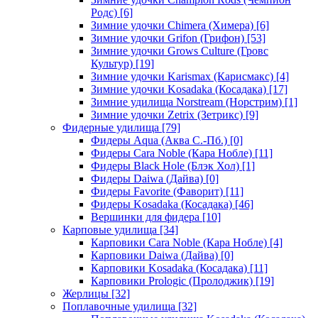
Родс)
[6]
Зимние удочки Chimera (Химера)
[6]
Зимние удочки Grifon (Грифон)
[53]
Зимние удочки Grows Culture (Гровс
Культур)
[19]
Зимние удочки Karismax (Карисмакс)
[4]
Зимние удочки Kosadaka (Косадака)
[17]
Зимние удилища Norstream (Норстрим)
[1]
Зимние удочки Zetrix (Зетрикс)
[9]
Фидерные удилища
[79]
Фидеры Aqua (Аква С.-Пб.)
[0]
Фидеры Cara Noble (Кара Нобле)
[11]
Фидеры Black Hole (Блэк Хол)
[1]
Фидеры Daiwa (Дайва)
[0]
Фидеры Favorite (Фаворит)
[11]
Фидеры Kosadaka (Косадака)
[46]
Вершинки для фидера
[10]
Карповые удилища
[34]
Карповики Cara Noble (Кара Нобле)
[4]
Карповики Daiwa (Дайва)
[0]
Карповики Kosadaka (Косадака)
[11]
Карповики Prologic (Пролоджик)
[19]
Жерлицы
[32]
Поплавочные удилища
[32]