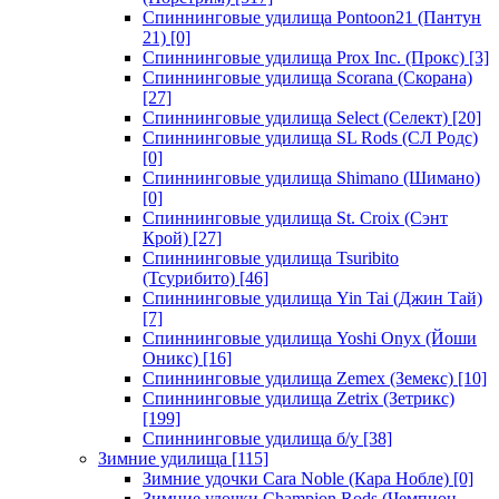
Спиннинговые удилища Pontoon21 (Пантун
21)
[0]
Спиннинговые удилища Prox Inc. (Прокс)
[3]
Спиннинговые удилища Scorana (Скорана)
[27]
Спиннинговые удилища Select (Селект)
[20]
Спиннинговые удилища SL Rods (СЛ Родс)
[0]
Спиннинговые удилища Shimano (Шимано)
[0]
Спиннинговые удилища St. Croix (Сэнт
Крой)
[27]
Спиннинговые удилища Tsuribito
(Тсурибито)
[46]
Спиннинговые удилища Yin Tai (Джин Тай)
[7]
Спиннинговые удилища Yoshi Onyx (Йоши
Оникс)
[16]
Спиннинговые удилища Zemex (Земекс)
[10]
Спиннинговые удилища Zetrix (Зетрикс)
[199]
Спиннинговые удилища б/у
[38]
Зимние удилища
[115]
Зимние удочки Cara Noble (Кара Нобле)
[0]
Зимние удочки Champion Rods (Чемпион