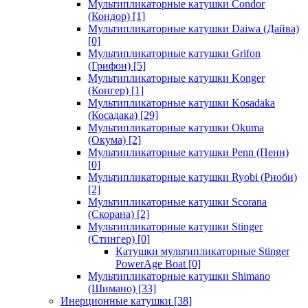
Мультипликаторные катушки Condor
(Кондор)
[1]
Мультипликаторные катушки Daiwa (Дайва)
[0]
Мультипликаторные катушки Grifon
(Грифон)
[5]
Мультипликаторные катушки Konger
(Конгер)
[1]
Мультипликаторные катушки Kosadaka
(Косадака)
[29]
Мультипликаторные катушки Okuma
(Окума)
[2]
Мультипликаторные катушки Penn (Пенн)
[0]
Мультипликаторные катушки Ryobi (Риоби)
[2]
Мультипликаторные катушки Scorana
(Скорана)
[2]
Мультипликаторные катушки Stinger
(Стингер)
[0]
Катушки мультипликаторные Stinger
PowerAge Boat
[0]
Мультипликаторные катушки Shimano
(Шимано)
[33]
Инерционные катушки
[38]