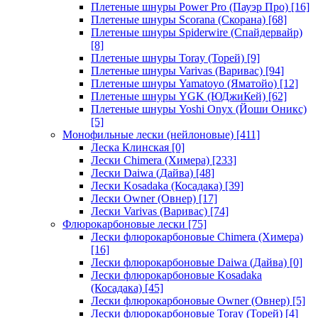
Плетеные шнуры Power Pro (Пауэр Про)
[16]
Плетеные шнуры Scorana (Скорана)
[68]
Плетеные шнуры Spiderwire (Спайдервайр)
[8]
Плетеные шнуры Toray (Торей)
[9]
Плетеные шнуры Varivas (Варивас)
[94]
Плетеные шнуры Yamatoyo (Яматойо)
[12]
Плетеные шнуры YGK (ЮДжиКей)
[62]
Плетеные шнуры Yoshi Onyx (Йоши Оникс)
[5]
Монофильные лески (нейлоновые)
[411]
Леска Клинская
[0]
Лески Chimera (Химера)
[233]
Лески Daiwa (Дайва)
[48]
Лески Kosadaka (Косадака)
[39]
Лески Owner (Овнер)
[17]
Лески Varivas (Варивас)
[74]
Флюрокарбоновые лески
[75]
Лески флюрокарбоновые Chimera (Химера)
[16]
Лески флюрокарбоновые Daiwa (Дайва)
[0]
Лески флюрокарбоновые Kosadaka
(Косадака)
[45]
Лески флюрокарбоновые Owner (Овнер)
[5]
Лески флюрокарбоновые Toray (Торей)
[4]