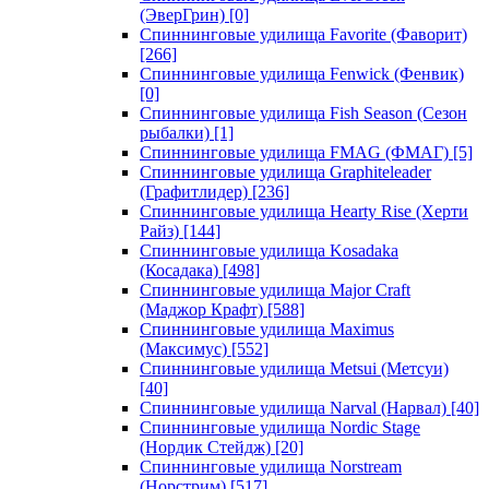
(ЭверГрин)
[0]
Спиннинговые удилища Favorite (Фаворит)
[266]
Спиннинговые удилища Fenwick (Фенвик)
[0]
Спиннинговые удилища Fish Season (Сезон
рыбалки)
[1]
Спиннинговые удилища FMAG (ФМАГ)
[5]
Спиннинговые удилища Graphiteleader
(Графитлидер)
[236]
Спиннинговые удилища Hearty Rise (Херти
Райз)
[144]
Спиннинговые удилища Kosadaka
(Косадака)
[498]
Спиннинговые удилища Major Craft
(Маджор Крафт)
[588]
Спиннинговые удилища Maximus
(Максимус)
[552]
Спиннинговые удилища Metsui (Метсуи)
[40]
Спиннинговые удилища Narval (Нарвал)
[40]
Спиннинговые удилища Nordic Stage
(Нордик Стейдж)
[20]
Спиннинговые удилища Norstream
(Норстрим)
[517]