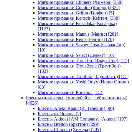
Мягкие приманки Chimera (Химера)
[358]
Мягкие приманки Condor (Кондор)
[322]
Мягкие приманки Grifon (Грифон)
[5]
Мягкие приманки Keitech (Кейтеч)
[338]
Мягкие приманки Kosadaka (Косадака)
[1123]
Мягкие приманки Mann's (Маннс)
[281]
Мягкие приманки Reins (Рейнс)
[176]
Мягкие приманки Savage Gear (Саваж Гир)
[10]
Мягкие приманки Select (Селект)
[101]
Мягкие приманки Trout Pro (Траут Про)
[115]
Мягкие приманки Trout Zone (Траут Зон)
[133]
Мягкие приманки Tsuribito (Тсурибито)
[111]
Мягкие приманки Yoshi Onyx (Йоши Оникс)
[83]
Мягкие приманки Контакт
[142]
Блесны (пилькеры, спинербейты, тейл-спиннеры)
[4626]
Блесны Алекс Краш (В. Терехин)
[90]
Блесны от Орлова
[2]
Блесны Akkoi (I AM Company) (Аккои)
[197]
Блесны Bretton (Брэттон)
[299]
Блесны Chimera (Химера)
[595]