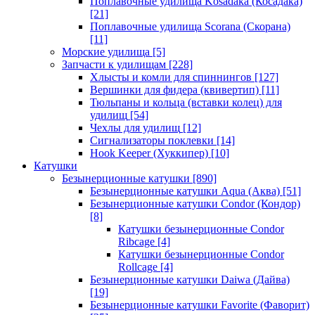
Поплавочные удилища Kosadaka (Косадака)
[21]
Поплавочные удилища Scorana (Скорана)
[11]
Морские удилища
[5]
Запчасти к удилищам
[228]
Хлысты и комли для спиннингов
[127]
Вершинки для фидера (квивертип)
[11]
Тюльпаны и кольца (вставки колец) для
удилищ
[54]
Чехлы для удилищ
[12]
Сигнализаторы поклевки
[14]
Hook Keeper (Хуккипер)
[10]
Катушки
Безынерционные катушки
[890]
Безынерционные катушки Aqua (Аква)
[51]
Безынерционные катушки Condor (Кондор)
[8]
Катушки безынерционные Condor
Ribcage
[4]
Катушки безынерционные Condor
Rollcage
[4]
Безынерционные катушки Daiwa (Дайва)
[19]
Безынерционные катушки Favorite (Фаворит)