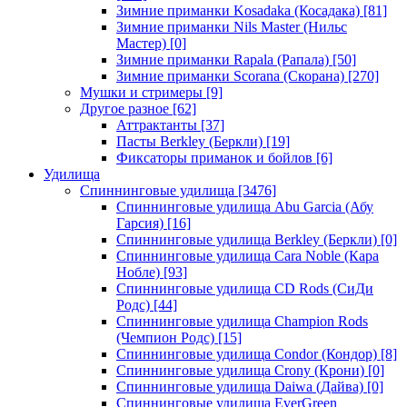
Зимние приманки Kosadaka (Косадака)
[81]
Зимние приманки Nils Master (Нильс
Мастер)
[0]
Зимние приманки Rapala (Рапала)
[50]
Зимние приманки Scorana (Скорана)
[270]
Мушки и стримеры
[9]
Другое разное
[62]
Аттрактанты
[37]
Пасты Berkley (Беркли)
[19]
Фиксаторы приманок и бойлов
[6]
Удилища
Спиннинговые удилища
[3476]
Спиннинговые удилища Abu Garcia (Абу
Гарсия)
[16]
Спиннинговые удилища Berkley (Беркли)
[0]
Спиннинговые удилища Cara Noble (Кара
Нобле)
[93]
Спиннинговые удилища CD Rods (СиДи
Родс)
[44]
Спиннинговые удилища Champion Rods
(Чемпион Родс)
[15]
Спиннинговые удилища Condor (Кондор)
[8]
Спиннинговые удилища Crony (Крони)
[0]
Спиннинговые удилища Daiwa (Дайва)
[0]
Спиннинговые удилища EverGreen