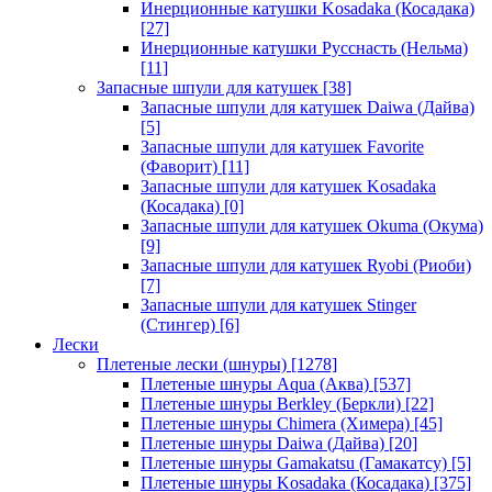
Инерционные катушки Kosadaka (Косадака)
[27]
Инерционные катушки Русснасть (Нельма)
[11]
Запасные шпули для катушек
[38]
Запасные шпули для катушек Daiwa (Дайва)
[5]
Запасные шпули для катушек Favorite
(Фаворит)
[11]
Запасные шпули для катушек Kosadaka
(Косадака)
[0]
Запасные шпули для катушек Okuma (Окума)
[9]
Запасные шпули для катушек Ryobi (Риоби)
[7]
Запасные шпули для катушек Stinger
(Стингер)
[6]
Лески
Плетеные лески (шнуры)
[1278]
Плетеные шнуры Aqua (Аква)
[537]
Плетеные шнуры Berkley (Беркли)
[22]
Плетеные шнуры Chimera (Химера)
[45]
Плетеные шнуры Daiwa (Дайва)
[20]
Плетеные шнуры Gamakatsu (Гамакатсу)
[5]
Плетеные шнуры Kosadaka (Косадака)
[375]