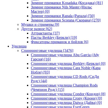
Зимние приманки Kosadaka (Косадака)
[81]
Зимние приманки Nils Master (Нильс
Мастер)
[0]
Зимние приманки Rapala (Рапала)
[50]
Зимние приманки Scorana (Скорана)
[270]
Мушки и стримеры
[9]
Другое разное
[62]
Аттрактанты
[37]
Пасты Berkley (Беркли)
[19]
Фиксаторы приманок и бойлов
[6]
Удилища
Спиннинговые удилища
[3476]
Спиннинговые удилища Abu Garcia (Абу
Гарсия)
[16]
Спиннинговые удилища Berkley (Беркли)
[0]
Спиннинговые удилища Cara Noble (Кара
Нобле)
[93]
Спиннинговые удилища CD Rods (СиДи
Родс)
[44]
Спиннинговые удилища Champion Rods
(Чемпион Родс)
[15]
Спиннинговые удилища Condor (Кондор)
[8]
Спиннинговые удилища Crony (Крони)
[0]
Спиннинговые удилища Daiwa (Дайва)
[0]
Спиннинговые удилища EverGreen