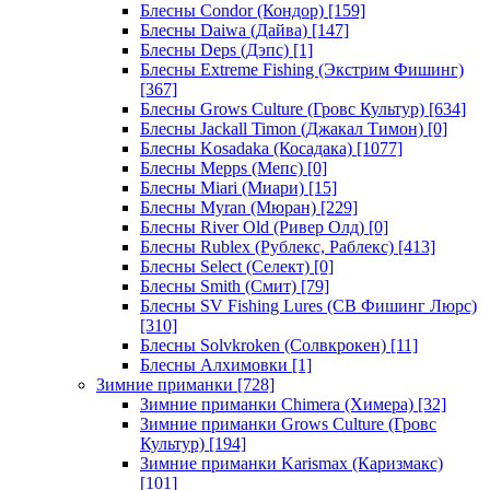
Блесны Condor (Кондор)
[159]
Блесны Daiwa (Дайва)
[147]
Блесны Deps (Дэпс)
[1]
Блесны Extreme Fishing (Экстрим Фишинг)
[367]
Блесны Grows Culture (Гровс Культур)
[634]
Блесны Jackall Timon (Джакал Тимон)
[0]
Блесны Kosadaka (Косадака)
[1077]
Блесны Mepps (Мепс)
[0]
Блесны Miari (Миари)
[15]
Блесны Myran (Мюран)
[229]
Блесны River Old (Ривер Олд)
[0]
Блесны Rublex (Рублекс, Раблекс)
[413]
Блесны Select (Селект)
[0]
Блесны Smith (Смит)
[79]
Блесны SV Fishing Lures (СВ Фишинг Люрс)
[310]
Блесны Solvkroken (Солвкрокен)
[11]
Блесны Алхимовки
[1]
Зимние приманки
[728]
Зимние приманки Chimera (Химера)
[32]
Зимние приманки Grows Culture (Гровс
Культур)
[194]
Зимние приманки Karismax (Каризмакс)
[101]