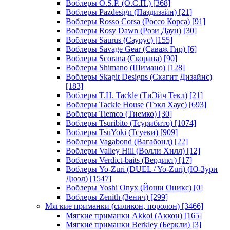
Воблеры O.S.P. (О.С.П.)
[368]
Воблеры Pazdesign (Паздизайн)
[21]
Воблеры Rosso Corsa (Россо Корса)
[91]
Воблеры Rosy Dawn (Рози Даун)
[30]
Воблеры Saurus (Саурус)
[155]
Воблеры Savage Gear (Саваж Гир)
[6]
Воблеры Scorana (Скорана)
[90]
Воблеры Shimano (Шимано)
[128]
Воблеры Skagit Designs (Скагит Дизайнс)
[183]
Воблеры T.H. Tackle (ТиЭйч Текл)
[21]
Воблеры Tackle House (Тэкл Хаус)
[693]
Воблеры Tiemco (Тиемко)
[30]
Воблеры Tsuribito (Тсурибито)
[1074]
Воблеры TsuYoki (Тсуеки)
[909]
Воблеры Vagabond (Вагабонд)
[22]
Воблеры Valley Hill (Волли Хилл)
[12]
Воблеры Verdict-baits (Вердикт)
[17]
Воблеры Yo-Zuri (DUEL / Yo-Zuri) (Ю-Зури
Дюэл)
[1547]
Воблеры Yoshi Onyx (Йоши Оникс)
[0]
Воблеры Zenith (Зенич)
[299]
Мягкие приманки (силикон, поролон)
[3466]
Мягкие приманки Akkoi (Аккои)
[165]
Мягкие приманки Berkley (Беркли)
[3]