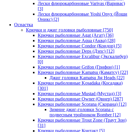
Лески флюрокарбоновые Varivas (Варивас)
[3]
Лески флюрокарбоновые Yoshi Onyx (Йоши
Оникс)
[2]
Оснастка
Крючки и джиг головки рыболовные
[750]
Крючки рыболовные Agat (Агат)
[36]
Крючки рыболовные Aqua (Аква)
[28]
Крючки рыболовные Condor (Кондор)
[5]
Крючки рыболовные Deps (Дэпс)
[12]
Крючки рыболовные Excalibur (Экскалибур)
[0]
Крючки рыболовные Grifon (Грифон)
[1]
Крючки рыболовные Kamatsu (Каматсу)
[22]
Джиг головки Kamatsu Jig Heads
[22]
Крючки рыболовные Kosadaka (Косадака)
[301]
Крючки рыболовные Mustad (Мустад)
[3]
Крючки рыболовные Owner (Овнер)
[287]
Крючки рыболовные Scorana (Скорана)
[12]
Зимние джиг-головки Scorana с
подвесным тройником Bomber
[12]
Крючки рыболовные Trout Zone (Траут Зон)
[31]
Крючки рыболовные Контакт
[5]