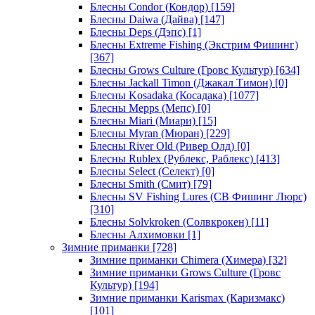
Блесны Condor (Кондор)
[159]
Блесны Daiwa (Дайва)
[147]
Блесны Deps (Дэпс)
[1]
Блесны Extreme Fishing (Экстрим Фишинг)
[367]
Блесны Grows Culture (Гровс Культур)
[634]
Блесны Jackall Timon (Джакал Тимон)
[0]
Блесны Kosadaka (Косадака)
[1077]
Блесны Mepps (Мепс)
[0]
Блесны Miari (Миари)
[15]
Блесны Myran (Мюран)
[229]
Блесны River Old (Ривер Олд)
[0]
Блесны Rublex (Рублекс, Раблекс)
[413]
Блесны Select (Селект)
[0]
Блесны Smith (Смит)
[79]
Блесны SV Fishing Lures (СВ Фишинг Люрс)
[310]
Блесны Solvkroken (Солвкрокен)
[11]
Блесны Алхимовки
[1]
Зимние приманки
[728]
Зимние приманки Chimera (Химера)
[32]
Зимние приманки Grows Culture (Гровс
Культур)
[194]
Зимние приманки Karismax (Каризмакс)
[101]