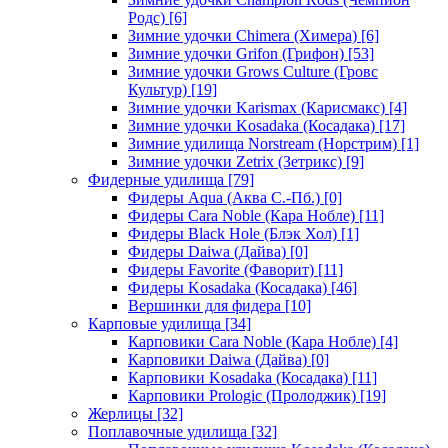
Родс)
[6]
Зимние удочки Chimera (Химера)
[6]
Зимние удочки Grifon (Грифон)
[53]
Зимние удочки Grows Culture (Гровс
Культур)
[19]
Зимние удочки Karismax (Карисмакс)
[4]
Зимние удочки Kosadaka (Косадака)
[17]
Зимние удилища Norstream (Норстрим)
[1]
Зимние удочки Zetrix (Зетрикс)
[9]
Фидерные удилища
[79]
Фидеры Aqua (Аква С.-Пб.)
[0]
Фидеры Cara Noble (Кара Нобле)
[11]
Фидеры Black Hole (Блэк Хол)
[1]
Фидеры Daiwa (Дайва)
[0]
Фидеры Favorite (Фаворит)
[11]
Фидеры Kosadaka (Косадака)
[46]
Вершинки для фидера
[10]
Карповые удилища
[34]
Карповики Cara Noble (Кара Нобле)
[4]
Карповики Daiwa (Дайва)
[0]
Карповики Kosadaka (Косадака)
[11]
Карповики Prologic (Пролоджик)
[19]
Жерлицы
[32]
Поплавочные удилища
[32]