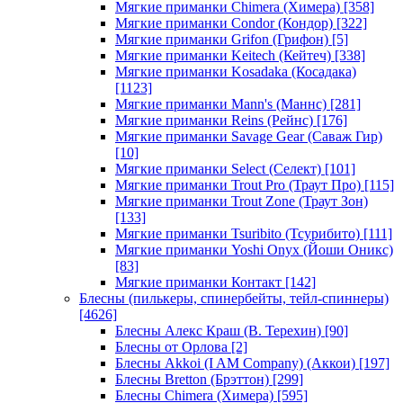
Мягкие приманки Chimera (Химера)
[358]
Мягкие приманки Condor (Кондор)
[322]
Мягкие приманки Grifon (Грифон)
[5]
Мягкие приманки Keitech (Кейтеч)
[338]
Мягкие приманки Kosadaka (Косадака)
[1123]
Мягкие приманки Mann's (Маннс)
[281]
Мягкие приманки Reins (Рейнс)
[176]
Мягкие приманки Savage Gear (Саваж Гир)
[10]
Мягкие приманки Select (Селект)
[101]
Мягкие приманки Trout Pro (Траут Про)
[115]
Мягкие приманки Trout Zone (Траут Зон)
[133]
Мягкие приманки Tsuribito (Тсурибито)
[111]
Мягкие приманки Yoshi Onyx (Йоши Оникс)
[83]
Мягкие приманки Контакт
[142]
Блесны (пилькеры, спинербейты, тейл-спиннеры)
[4626]
Блесны Алекс Краш (В. Терехин)
[90]
Блесны от Орлова
[2]
Блесны Akkoi (I AM Company) (Аккои)
[197]
Блесны Bretton (Брэттон)
[299]
Блесны Chimera (Химера)
[595]