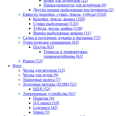
Ножи для ледобуров
[22]
Принадлежности для ледобуров
[0]
Другие разные рыболовные инструменты
[2]
Емкости (коробки, сумки, боксы, тубусы)
[554]
Коробки, боксы, ящики
[250]
Сумки рыболовные
[135]
Тубусы, чехлы, кофры
[158]
Ящики рыболовные зимние
[11]
Садки и подсачеки, куканы и багорики
[72]
Туристическое снаряжение
[63]
Посуда
[63]
Термосы и термокружки,
термоконтейнеры
[63]
Разное
[53]
Флот
Чехлы для моторов
[23]
Чехлы для лодок
[9]
Транцевые колеса
[7]
Лодочные моторы (ПЛМ)
[52]
HDX
[52]
Электронные устройства
[61]
Практик
[4]
JJ-Connect
[10]
Lowrance
[42]
Sititek
[5]