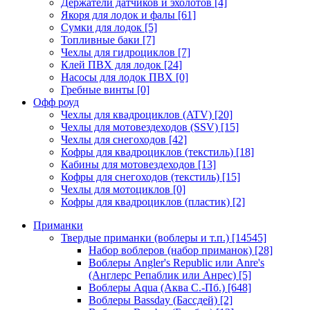
Держатели датчиков и эхолотов
[4]
Якоря для лодок и фалы
[61]
Сумки для лодок
[5]
Топливные баки
[7]
Чехлы для гидроциклов
[7]
Клей ПВХ для лодок
[24]
Насосы для лодок ПВХ
[0]
Гребные винты
[0]
Офф роуд
Чехлы для квадроциклов (ATV)
[20]
Чехлы для мотовездеходов (SSV)
[15]
Чехлы для снегоходов
[42]
Кофры для квадроциклов (текстиль)
[18]
Кабины для мотовездеходов
[13]
Кофры для снегоходов (текстиль)
[15]
Чехлы для мотоциклов
[0]
Кофры для квадроциклов (пластик)
[2]
Приманки
Твердые приманки (воблеры и т.п.)
[14545]
Набор воблеров (набор приманок)
[28]
Воблеры Angler's Republic или Anre's
(Англерс Репаблик или Анрес)
[5]
Воблеры Aqua (Аква С.-Пб.)
[648]
Воблеры Bassday (Бассдей)
[2]