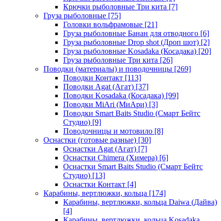
Крючки рыболовные Три кита
[7]
Груза рыболовные
[75]
Головки вольфрамовые
[21]
Груза рыболовные Банан для отводного
[6]
Груза рыболовные Drop shot (Дроп шот)
[2]
Груза рыболовные Kosadaka (Косадака)
[20]
Груза рыболовные Три кита
[26]
Поводки (материалы) и поводочницы
[269]
Поводки Контакт
[113]
Поводки Agat (Агат)
[37]
Поводки Kosadaka (Косадака)
[99]
Поводки MiAri (МиАри)
[3]
Поводки Smart Baits Studio (Смарт Бейтс
Студио)
[9]
Поводочницы и мотовило
[8]
Оснастки (готовые разные)
[30]
Оснастки Agat (Агат)
[7]
Оснастки Chimera (Химера)
[6]
Оснастки Smart Baits Studio (Смарт Бейтс
Студио)
[13]
Оснастки Контакт
[4]
Карабины, вертлюжки, кольца
[174]
Карабины, вертлюжки, кольца Daiwa (Дайва)
[4]
Карабины, вертлюжки, кольца Kosadaka