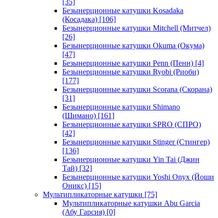
[35]
Безынерционные катушки Kosadaka
(Косадака)
[106]
Безынерционные катушки Mitchell (Митчел)
[26]
Безынерционные катушки Okuma (Окума)
[47]
Безынерционные катушки Penn (Пенн)
[4]
Безынерционные катушки Ryobi (Риоби)
[177]
Безынерционные катушки Scorana (Скорана)
[31]
Безынерционные катушки Shimano
(Шимано)
[161]
Безынерционные катушки SPRO (СПРО)
[42]
Безынерционные катушки Stinger (Стингер)
[136]
Безынерционные катушки Yin Tai (Джин
Тай)
[32]
Безынерционные катушки Yoshi Onyx (Йоши
Оникс)
[15]
Мультипликаторные катушки
[75]
Мультипликаторные катушки Abu Garcia
(Абу Гарсия)
[0]