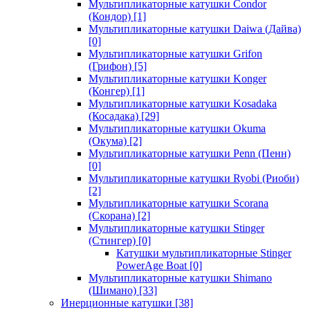
Мультипликаторные катушки Condor
(Кондор)
[1]
Мультипликаторные катушки Daiwa (Дайва)
[0]
Мультипликаторные катушки Grifon
(Грифон)
[5]
Мультипликаторные катушки Konger
(Конгер)
[1]
Мультипликаторные катушки Kosadaka
(Косадака)
[29]
Мультипликаторные катушки Okuma
(Окума)
[2]
Мультипликаторные катушки Penn (Пенн)
[0]
Мультипликаторные катушки Ryobi (Риоби)
[2]
Мультипликаторные катушки Scorana
(Скорана)
[2]
Мультипликаторные катушки Stinger
(Стингер)
[0]
Катушки мультипликаторные Stinger
PowerAge Boat
[0]
Мультипликаторные катушки Shimano
(Шимано)
[33]
Инерционные катушки
[38]