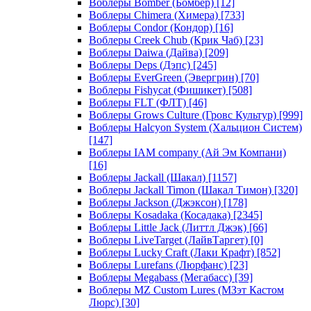
Воблеры Bomber (Бомбер)
[12]
Воблеры Chimera (Химера)
[733]
Воблеры Condor (Кондор)
[16]
Воблеры Creek Chub (Крик Чаб)
[23]
Воблеры Daiwa (Дайва)
[209]
Воблеры Deps (Дэпс)
[245]
Воблеры EverGreen (Эвергрин)
[70]
Воблеры Fishycat (Фишикет)
[508]
Воблеры FLT (ФЛТ)
[46]
Воблеры Grows Culture (Гровс Культур)
[999]
Воблеры Halcyon System (Хальцион Систем)
[147]
Воблеры IAM company (Ай Эм Компани)
[16]
Воблеры Jackall (Шакал)
[1157]
Воблеры Jackall Timon (Шакал Тимон)
[320]
Воблеры Jackson (Джэксон)
[178]
Воблеры Kosadaka (Косадака)
[2345]
Воблеры Little Jack (Литтл Джэк)
[66]
Воблеры LiveTarget (ЛайвТаргет)
[0]
Воблеры Lucky Craft (Лаки Крафт)
[852]
Воблеры Lurefans (Люрфанс)
[23]
Воблеры Megabass (Мегабасс)
[39]
Воблеры MZ Custom Lures (МЗэт Кастом
Люрс)
[30]