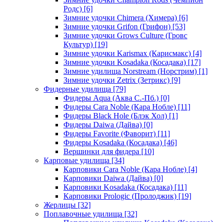
Родс)
[6]
Зимние удочки Chimera (Химера)
[6]
Зимние удочки Grifon (Грифон)
[53]
Зимние удочки Grows Culture (Гровс
Культур)
[19]
Зимние удочки Karismax (Карисмакс)
[4]
Зимние удочки Kosadaka (Косадака)
[17]
Зимние удилища Norstream (Норстрим)
[1]
Зимние удочки Zetrix (Зетрикс)
[9]
Фидерные удилища
[79]
Фидеры Aqua (Аква С.-Пб.)
[0]
Фидеры Cara Noble (Кара Нобле)
[11]
Фидеры Black Hole (Блэк Хол)
[1]
Фидеры Daiwa (Дайва)
[0]
Фидеры Favorite (Фаворит)
[11]
Фидеры Kosadaka (Косадака)
[46]
Вершинки для фидера
[10]
Карповые удилища
[34]
Карповики Cara Noble (Кара Нобле)
[4]
Карповики Daiwa (Дайва)
[0]
Карповики Kosadaka (Косадака)
[11]
Карповики Prologic (Пролоджик)
[19]
Жерлицы
[32]
Поплавочные удилища
[32]