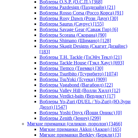
Воблеры O.S.P. (О.С.П.)
[368]
Воблеры Pazdesign (Паздизайн)
[21]
Воблеры Rosso Corsa (Россо Корса)
[91]
Воблеры Rosy Dawn (Рози Даун)
[30]
Воблеры Saurus (Саурус)
[155]
Воблеры Savage Gear (Саваж Гир)
[6]
Воблеры Scorana (Скорана)
[90]
Воблеры Shimano (Шимано)
[128]
Воблеры Skagit Designs (Скагит Дизайнс)
[183]
Воблеры T.H. Tackle (ТиЭйч Текл)
[21]
Воблеры Tackle House (Тэкл Хаус)
[693]
Воблеры Tiemco (Тиемко)
[30]
Воблеры Tsuribito (Тсурибито)
[1074]
Воблеры TsuYoki (Тсуеки)
[909]
Воблеры Vagabond (Вагабонд)
[22]
Воблеры Valley Hill (Волли Хилл)
[12]
Воблеры Verdict-baits (Вердикт)
[17]
Воблеры Yo-Zuri (DUEL / Yo-Zuri) (Ю-Зури
Дюэл)
[1547]
Воблеры Yoshi Onyx (Йоши Оникс)
[0]
Воблеры Zenith (Зенич)
[299]
Мягкие приманки (силикон, поролон)
[3466]
Мягкие приманки Akkoi (Аккои)
[165]
Мягкие приманки Berkley (Беркли)
[3]