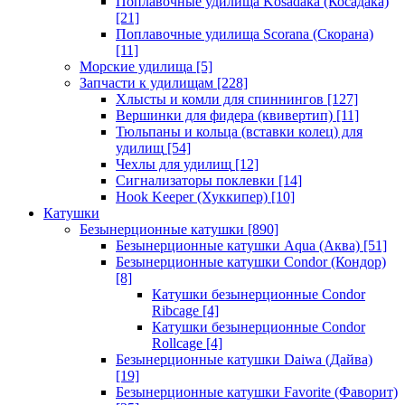
Поплавочные удилища Kosadaka (Косадака)
[21]
Поплавочные удилища Scorana (Скорана)
[11]
Морские удилища
[5]
Запчасти к удилищам
[228]
Хлысты и комли для спиннингов
[127]
Вершинки для фидера (квивертип)
[11]
Тюльпаны и кольца (вставки колец) для
удилищ
[54]
Чехлы для удилищ
[12]
Сигнализаторы поклевки
[14]
Hook Keeper (Хуккипер)
[10]
Катушки
Безынерционные катушки
[890]
Безынерционные катушки Aqua (Аква)
[51]
Безынерционные катушки Condor (Кондор)
[8]
Катушки безынерционные Condor
Ribcage
[4]
Катушки безынерционные Condor
Rollcage
[4]
Безынерционные катушки Daiwa (Дайва)
[19]
Безынерционные катушки Favorite (Фаворит)