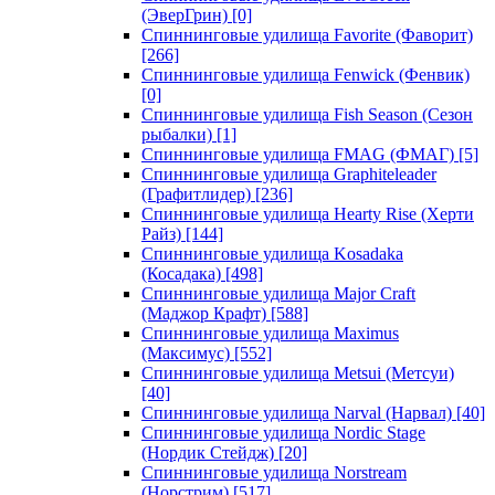
(ЭверГрин)
[0]
Спиннинговые удилища Favorite (Фаворит)
[266]
Спиннинговые удилища Fenwick (Фенвик)
[0]
Спиннинговые удилища Fish Season (Сезон
рыбалки)
[1]
Спиннинговые удилища FMAG (ФМАГ)
[5]
Спиннинговые удилища Graphiteleader
(Графитлидер)
[236]
Спиннинговые удилища Hearty Rise (Херти
Райз)
[144]
Спиннинговые удилища Kosadaka
(Косадака)
[498]
Спиннинговые удилища Major Craft
(Маджор Крафт)
[588]
Спиннинговые удилища Maximus
(Максимус)
[552]
Спиннинговые удилища Metsui (Метсуи)
[40]
Спиннинговые удилища Narval (Нарвал)
[40]
Спиннинговые удилища Nordic Stage
(Нордик Стейдж)
[20]
Спиннинговые удилища Norstream
(Норстрим)
[517]