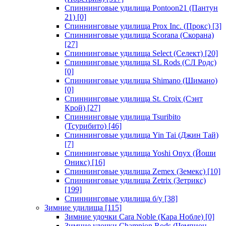
Спиннинговые удилища Pontoon21 (Пантун
21)
[0]
Спиннинговые удилища Prox Inc. (Прокс)
[3]
Спиннинговые удилища Scorana (Скорана)
[27]
Спиннинговые удилища Select (Селект)
[20]
Спиннинговые удилища SL Rods (СЛ Родс)
[0]
Спиннинговые удилища Shimano (Шимано)
[0]
Спиннинговые удилища St. Croix (Сэнт
Крой)
[27]
Спиннинговые удилища Tsuribito
(Тсурибито)
[46]
Спиннинговые удилища Yin Tai (Джин Тай)
[7]
Спиннинговые удилища Yoshi Onyx (Йоши
Оникс)
[16]
Спиннинговые удилища Zemex (Земекс)
[10]
Спиннинговые удилища Zetrix (Зетрикс)
[199]
Спиннинговые удилища б/у
[38]
Зимние удилища
[115]
Зимние удочки Cara Noble (Кара Нобле)
[0]
Зимние удочки Champion Rods (Чемпион