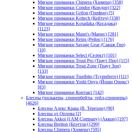
Мягкие приманки Chimera (Химера)
[358]
Мягкие приманки Condor (Кондор)
[322]
Мягкие приманки Grifon (Грифон)
[5]
Мягкие приманки Keitech (Кейтеч)
[338]
Мягкие приманки Kosadaka (Косадака)
[1123]
Мягкие приманки Mann's (Маннс)
[281]
Мягкие приманки Reins (Рейнс)
[176]
Мягкие приманки Savage Gear (Саваж Гир)
[10]
Мягкие приманки Select (Селект)
[101]
Мягкие приманки Trout Pro (Траут Про)
[115]
Мягкие приманки Trout Zone (Траут Зон)
[133]
Мягкие приманки Tsuribito (Тсурибито)
[111]
Мягкие приманки Yoshi Onyx (Йоши Оникс)
[83]
Мягкие приманки Контакт
[142]
Блесны (пилькеры, спинербейты, тейл-спиннеры)
[4626]
Блесны Алекс Краш (В. Терехин)
[90]
Блесны от Орлова
[2]
Блесны Akkoi (I AM Company) (Аккои)
[197]
Блесны Bretton (Брэттон)
[299]
Блесны Chimera (Химера)
[595]