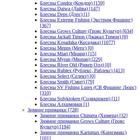
Блесны Condor (Кондор)
[159]
Блесны Daiwa (Дайва)
[147]
Блесны Deps (Дэпс)
[1]
Блесны Extreme Fishing (Экстрим Фишинг)
[367]
Блесны Grows Culture (Гровс Культур)
[634]
Блесны Jackall Timon (Джакал Тимон)
[0]
Блесны Kosadaka (Косадака)
[1077]
Блесны Mepps (Мепс)
[0]
Блесны Miari (Миари)
[15]
Блесны Myran (Мюран)
[229]
Блесны River Old (Ривер Олд)
[0]
Блесны Rublex (Рублекс, Раблекс)
[413]
Блесны Select (Селект)
[0]
Блесны Smith (Смит)
[79]
Блесны SV Fishing Lures (СВ Фишинг Люрс)
[310]
Блесны Solvkroken (Солвкрокен)
[11]
Блесны Алхимовки
[1]
Зимние приманки
[728]
Зимние приманки Chimera (Химера)
[32]
Зимние приманки Grows Culture (Гровс
Культур)
[194]
Зимние приманки Karismax (Каризмакс)
[101]