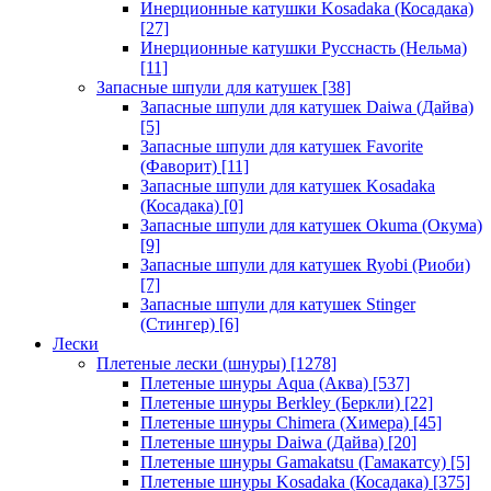
Инерционные катушки Kosadaka (Косадака)
[27]
Инерционные катушки Русснасть (Нельма)
[11]
Запасные шпули для катушек
[38]
Запасные шпули для катушек Daiwa (Дайва)
[5]
Запасные шпули для катушек Favorite
(Фаворит)
[11]
Запасные шпули для катушек Kosadaka
(Косадака)
[0]
Запасные шпули для катушек Okuma (Окума)
[9]
Запасные шпули для катушек Ryobi (Риоби)
[7]
Запасные шпули для катушек Stinger
(Стингер)
[6]
Лески
Плетеные лески (шнуры)
[1278]
Плетеные шнуры Aqua (Аква)
[537]
Плетеные шнуры Berkley (Беркли)
[22]
Плетеные шнуры Chimera (Химера)
[45]
Плетеные шнуры Daiwa (Дайва)
[20]
Плетеные шнуры Gamakatsu (Гамакатсу)
[5]
Плетеные шнуры Kosadaka (Косадака)
[375]