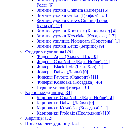
Родс)
[6]
Зимние удочки Chimera (Химера)
[6]
Зимние удочки Grifon (Грифон)
[53]
Зимние удочки Grows Culture (Гровс
Культур)
[19]
Зимние удочки Karismax (Карисмакс)
[4]
Зимние удочки Kosadaka (Косадака)
[17]
Зимние удилища Norstream (Норстрим)
[1]
Зимние удочки Zetrix (Зетрикс)
[9]
Фидерные удилища
[79]
Фидеры Aqua (Аква С.-Пб.)
[0]
Фидеры Cara Noble (Кара Нобле)
[11]
Фидеры Black Hole (Блэк Хол)
[1]
Фидеры Daiwa (Дайва)
[0]
Фидеры Favorite (Фаворит)
[11]
Фидеры Kosadaka (Косадака)
[46]
Вершинки для фидера
[10]
Карповые удилища
[34]
Карповики Cara Noble (Кара Нобле)
[4]
Карповики Daiwa (Дайва)
[0]
Карповики Kosadaka (Косадака)
[11]
Карповики Prologic (Пролоджик)
[19]
Жерлицы
[32]
Поплавочные удилища
[32]