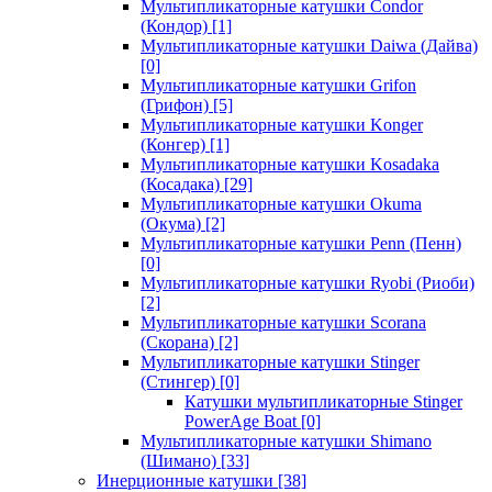
Мультипликаторные катушки Condor
(Кондор)
[1]
Мультипликаторные катушки Daiwa (Дайва)
[0]
Мультипликаторные катушки Grifon
(Грифон)
[5]
Мультипликаторные катушки Konger
(Конгер)
[1]
Мультипликаторные катушки Kosadaka
(Косадака)
[29]
Мультипликаторные катушки Okuma
(Окума)
[2]
Мультипликаторные катушки Penn (Пенн)
[0]
Мультипликаторные катушки Ryobi (Риоби)
[2]
Мультипликаторные катушки Scorana
(Скорана)
[2]
Мультипликаторные катушки Stinger
(Стингер)
[0]
Катушки мультипликаторные Stinger
PowerAge Boat
[0]
Мультипликаторные катушки Shimano
(Шимано)
[33]
Инерционные катушки
[38]