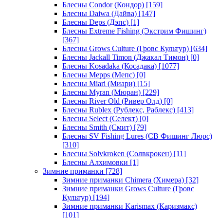
Блесны Condor (Кондор)
[159]
Блесны Daiwa (Дайва)
[147]
Блесны Deps (Дэпс)
[1]
Блесны Extreme Fishing (Экстрим Фишинг)
[367]
Блесны Grows Culture (Гровс Культур)
[634]
Блесны Jackall Timon (Джакал Тимон)
[0]
Блесны Kosadaka (Косадака)
[1077]
Блесны Mepps (Мепс)
[0]
Блесны Miari (Миари)
[15]
Блесны Myran (Мюран)
[229]
Блесны River Old (Ривер Олд)
[0]
Блесны Rublex (Рублекс, Раблекс)
[413]
Блесны Select (Селект)
[0]
Блесны Smith (Смит)
[79]
Блесны SV Fishing Lures (СВ Фишинг Люрс)
[310]
Блесны Solvkroken (Солвкрокен)
[11]
Блесны Алхимовки
[1]
Зимние приманки
[728]
Зимние приманки Chimera (Химера)
[32]
Зимние приманки Grows Culture (Гровс
Культур)
[194]
Зимние приманки Karismax (Каризмакс)
[101]