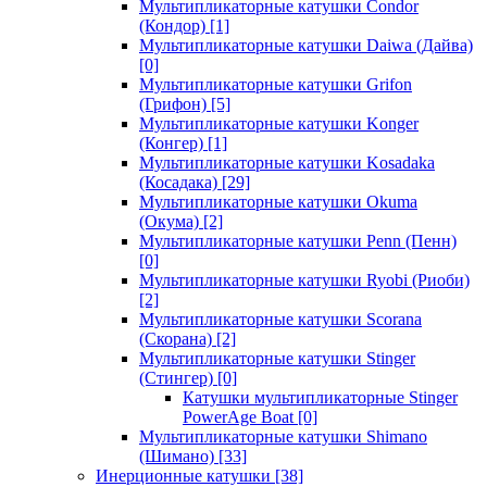
Мультипликаторные катушки Condor
(Кондор)
[1]
Мультипликаторные катушки Daiwa (Дайва)
[0]
Мультипликаторные катушки Grifon
(Грифон)
[5]
Мультипликаторные катушки Konger
(Конгер)
[1]
Мультипликаторные катушки Kosadaka
(Косадака)
[29]
Мультипликаторные катушки Okuma
(Окума)
[2]
Мультипликаторные катушки Penn (Пенн)
[0]
Мультипликаторные катушки Ryobi (Риоби)
[2]
Мультипликаторные катушки Scorana
(Скорана)
[2]
Мультипликаторные катушки Stinger
(Стингер)
[0]
Катушки мультипликаторные Stinger
PowerAge Boat
[0]
Мультипликаторные катушки Shimano
(Шимано)
[33]
Инерционные катушки
[38]