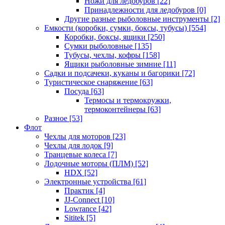
Ножи для ледобуров
[22]
Принадлежности для ледобуров
[0]
Другие разные рыболовные инструменты
[2]
Емкости (коробки, сумки, боксы, тубусы)
[554]
Коробки, боксы, ящики
[250]
Сумки рыболовные
[135]
Тубусы, чехлы, кофры
[158]
Ящики рыболовные зимние
[11]
Садки и подсачеки, куканы и багорики
[72]
Туристическое снаряжение
[63]
Посуда
[63]
Термосы и термокружки,
термоконтейнеры
[63]
Разное
[53]
Флот
Чехлы для моторов
[23]
Чехлы для лодок
[9]
Транцевые колеса
[7]
Лодочные моторы (ПЛМ)
[52]
HDX
[52]
Электронные устройства
[61]
Практик
[4]
JJ-Connect
[10]
Lowrance
[42]
Sititek
[5]