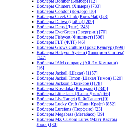
Воблеры Bomber (Бомбер)
[12]
Воблеры Chimera (Химера)
[733]
Воблеры Condor (Кондор)
[16]
Воблеры Creek Chub (Крик Чаб)
[23]
Воблеры Daiwa (Дайва)
[209]
Воблеры Deps (Дэпс)
[245]
Воблеры EverGreen (Эвергрин)
[70]
Воблеры Fishycat (Фишикет)
[508]
Воблеры FLT (ФЛТ)
[46]
Воблеры Grows Culture (Гровс Культур)
[999]
Воблеры Halcyon System (Хальцион Систем)
[147]
Воблеры IAM company (Ай Эм Компани)
[16]
Воблеры Jackall (Шакал)
[1157]
Воблеры Jackall Timon (Шакал Тимон)
[320]
Воблеры Jackson (Джэксон)
[178]
Воблеры Kosadaka (Косадака)
[2345]
Воблеры Little Jack (Литтл Джэк)
[66]
Воблеры LiveTarget (ЛайвТаргет)
[0]
Воблеры Lucky Craft (Лаки Крафт)
[852]
Воблеры Lurefans (Люрфанс)
[23]
Воблеры Megabass (Мегабасс)
[39]
Воблеры MZ Custom Lures (МЗэт Кастом
Люрс)
[30]