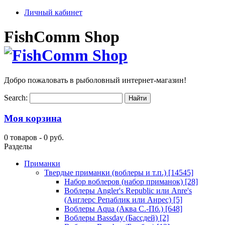
Личный кабинет
FishComm Shop
Добро пожаловать в рыболовный интернет-магазин!
Search:
Моя корзина
0 товаров -
0 руб.
Разделы
Приманки
Твердые приманки (воблеры и т.п.)
[14545]
Набор воблеров (набор приманок)
[28]
Воблеры Angler's Republic или Anre's
(Англерс Репаблик или Анрес)
[5]
Воблеры Aqua (Аква С.-Пб.)
[648]
Воблеры Bassday (Бассдей)
[2]