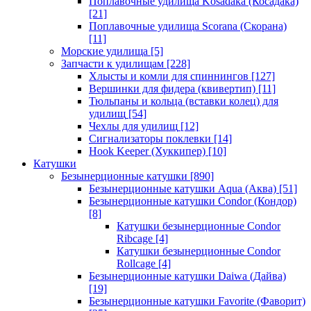
Поплавочные удилища Kosadaka (Косадака)
[21]
Поплавочные удилища Scorana (Скорана)
[11]
Морские удилища
[5]
Запчасти к удилищам
[228]
Хлысты и комли для спиннингов
[127]
Вершинки для фидера (квивертип)
[11]
Тюльпаны и кольца (вставки колец) для
удилищ
[54]
Чехлы для удилищ
[12]
Сигнализаторы поклевки
[14]
Hook Keeper (Хуккипер)
[10]
Катушки
Безынерционные катушки
[890]
Безынерционные катушки Aqua (Аква)
[51]
Безынерционные катушки Condor (Кондор)
[8]
Катушки безынерционные Condor
Ribcage
[4]
Катушки безынерционные Condor
Rollcage
[4]
Безынерционные катушки Daiwa (Дайва)
[19]
Безынерционные катушки Favorite (Фаворит)