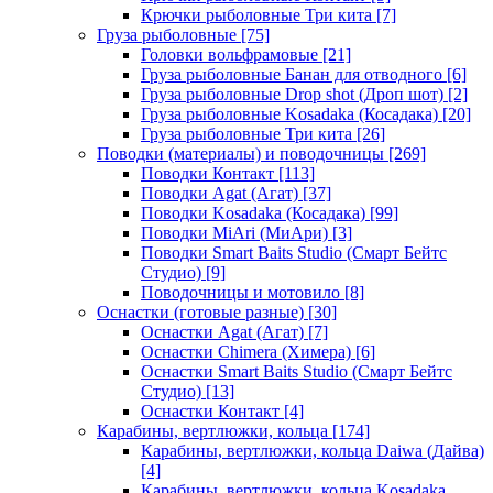
Крючки рыболовные Три кита
[7]
Груза рыболовные
[75]
Головки вольфрамовые
[21]
Груза рыболовные Банан для отводного
[6]
Груза рыболовные Drop shot (Дроп шот)
[2]
Груза рыболовные Kosadaka (Косадака)
[20]
Груза рыболовные Три кита
[26]
Поводки (материалы) и поводочницы
[269]
Поводки Контакт
[113]
Поводки Agat (Агат)
[37]
Поводки Kosadaka (Косадака)
[99]
Поводки MiAri (МиАри)
[3]
Поводки Smart Baits Studio (Смарт Бейтс
Студио)
[9]
Поводочницы и мотовило
[8]
Оснастки (готовые разные)
[30]
Оснастки Agat (Агат)
[7]
Оснастки Chimera (Химера)
[6]
Оснастки Smart Baits Studio (Смарт Бейтс
Студио)
[13]
Оснастки Контакт
[4]
Карабины, вертлюжки, кольца
[174]
Карабины, вертлюжки, кольца Daiwa (Дайва)
[4]
Карабины, вертлюжки, кольца Kosadaka