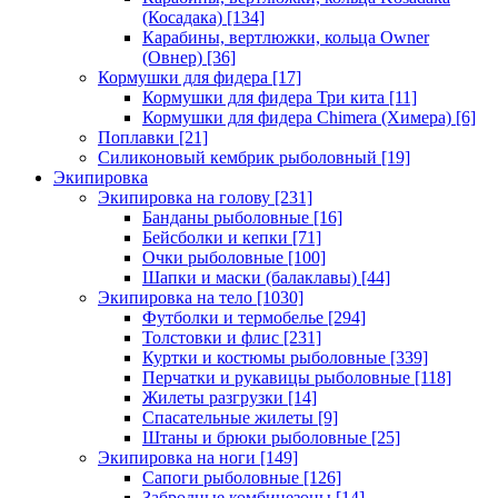
(Косадака)
[134]
Карабины, вертлюжки, кольца Owner
(Овнер)
[36]
Кормушки для фидера
[17]
Кормушки для фидера Три кита
[11]
Кормушки для фидера Chimera (Химера)
[6]
Поплавки
[21]
Силиконовый кембрик рыболовный
[19]
Экипировка
Экипировка на голову
[231]
Банданы рыболовные
[16]
Бейсболки и кепки
[71]
Очки рыболовные
[100]
Шапки и маски (балаклавы)
[44]
Экипировка на тело
[1030]
Футболки и термобелье
[294]
Толстовки и флис
[231]
Куртки и костюмы рыболовные
[339]
Перчатки и рукавицы рыболовные
[118]
Жилеты разгрузки
[14]
Спасательные жилеты
[9]
Штаны и брюки рыболовные
[25]
Экипировка на ноги
[149]
Сапоги рыболовные
[126]
Забродные комбинезоны
[14]