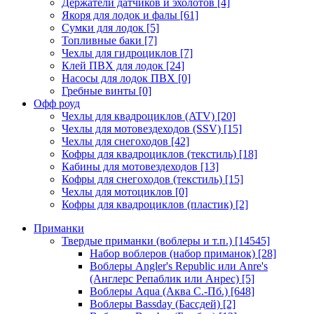
Держатели датчиков и эхолотов
[4]
Якоря для лодок и фалы
[61]
Сумки для лодок
[5]
Топливные баки
[7]
Чехлы для гидроциклов
[7]
Клей ПВХ для лодок
[24]
Насосы для лодок ПВХ
[0]
Гребные винты
[0]
Офф роуд
Чехлы для квадроциклов (ATV)
[20]
Чехлы для мотовездеходов (SSV)
[15]
Чехлы для снегоходов
[42]
Кофры для квадроциклов (текстиль)
[18]
Кабины для мотовездеходов
[13]
Кофры для снегоходов (текстиль)
[15]
Чехлы для мотоциклов
[0]
Кофры для квадроциклов (пластик)
[2]
Приманки
Твердые приманки (воблеры и т.п.)
[14545]
Набор воблеров (набор приманок)
[28]
Воблеры Angler's Republic или Anre's
(Англерс Репаблик или Анрес)
[5]
Воблеры Aqua (Аква С.-Пб.)
[648]
Воблеры Bassday (Бассдей)
[2]