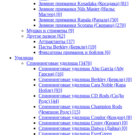
Зимние приманки Kosadaka (Косадака)
[81]
Зимние приманки Nils Master (Нильс
Мастер)
[0]
Зимние приманки Rapala (Рапала)
[50]
Зимние приманки Scorana (Скорана)
[270]
Мушки и стримеры
[9]
Другое разное
[62]
Аттрактанты
[37]
Пасты Berkley (Беркли)
[19]
Фиксаторы приманок и бойлов
[6]
Удилища
Спиннинговые удилища
[3476]
Спиннинговые удилища Abu Garcia (Абу
Гарсия)
[16]
Спиннинговые удилища Berkley (Беркли)
[0]
Спиннинговые удилища Cara Noble (Кара
Нобле)
[93]
Спиннинговые удилища CD Rods (СиДи
Родс)
[44]
Спиннинговые удилища Champion Rods
(Чемпион Родс)
[15]
Спиннинговые удилища Condor (Кондор)
[8]
Спиннинговые удилища Crony (Крони)
[0]
Спиннинговые удилища Daiwa (Дайва)
[0]
Спиннинговые удилища EverGreen