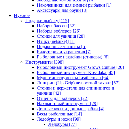
Наколенники для зимней рыбалки
[1]
Аксессуары для обуви
[8]
Нужное
Подарки рыбаку
[115]
Наборы блесен
[32]
Наборы воблеров
[26]
Стойки для удилищ
[28]
Нэцкэ (netsuke)
[11]
Подарочные магниты
[5]
Бижутерия и украшения
[7]
Рыболовные наклейки (стикеры)
[6]
Инструменты
[398]
Рыболовный инструмент Grows Culture
[20]
Рыболовный инструмент Kosadaka
[45]
Мультиинструменты Leatherman
[64]
Липгрип (Lip Grip) челюстной захват
[57]
Стойки и держатели для спиннингов и
удилищ
[42]
Отцепы для воблеров
[22]
Нахлыстовый инструмент
[29]
Донные косы и донные грабли
[4]
Весы рыболовные
[14]
Ледобуры и ножи
[99]
Ледобуры
[77]