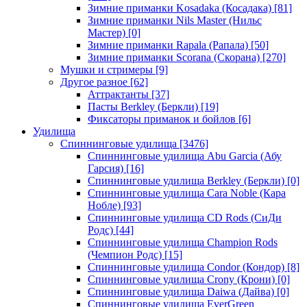
Зимние приманки Kosadaka (Косадака)
[81]
Зимние приманки Nils Master (Нильс
Мастер)
[0]
Зимние приманки Rapala (Рапала)
[50]
Зимние приманки Scorana (Скорана)
[270]
Мушки и стримеры
[9]
Другое разное
[62]
Аттрактанты
[37]
Пасты Berkley (Беркли)
[19]
Фиксаторы приманок и бойлов
[6]
Удилища
Спиннинговые удилища
[3476]
Спиннинговые удилища Abu Garcia (Абу
Гарсия)
[16]
Спиннинговые удилища Berkley (Беркли)
[0]
Спиннинговые удилища Cara Noble (Кара
Нобле)
[93]
Спиннинговые удилища CD Rods (СиДи
Родс)
[44]
Спиннинговые удилища Champion Rods
(Чемпион Родс)
[15]
Спиннинговые удилища Condor (Кондор)
[8]
Спиннинговые удилища Crony (Крони)
[0]
Спиннинговые удилища Daiwa (Дайва)
[0]
Спиннинговые удилища EverGreen