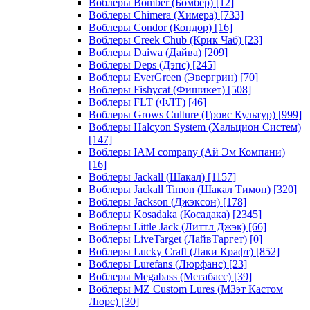
Воблеры Bomber (Бомбер)
[12]
Воблеры Chimera (Химера)
[733]
Воблеры Condor (Кондор)
[16]
Воблеры Creek Chub (Крик Чаб)
[23]
Воблеры Daiwa (Дайва)
[209]
Воблеры Deps (Дэпс)
[245]
Воблеры EverGreen (Эвергрин)
[70]
Воблеры Fishycat (Фишикет)
[508]
Воблеры FLT (ФЛТ)
[46]
Воблеры Grows Culture (Гровс Культур)
[999]
Воблеры Halcyon System (Хальцион Систем)
[147]
Воблеры IAM company (Ай Эм Компани)
[16]
Воблеры Jackall (Шакал)
[1157]
Воблеры Jackall Timon (Шакал Тимон)
[320]
Воблеры Jackson (Джэксон)
[178]
Воблеры Kosadaka (Косадака)
[2345]
Воблеры Little Jack (Литтл Джэк)
[66]
Воблеры LiveTarget (ЛайвТаргет)
[0]
Воблеры Lucky Craft (Лаки Крафт)
[852]
Воблеры Lurefans (Люрфанс)
[23]
Воблеры Megabass (Мегабасс)
[39]
Воблеры MZ Custom Lures (МЗэт Кастом
Люрс)
[30]