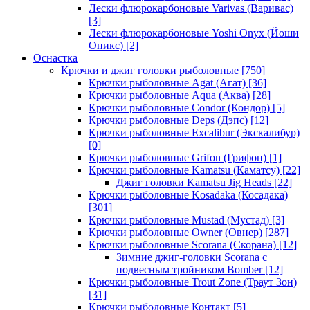
Лески флюрокарбоновые Varivas (Варивас)
[3]
Лески флюрокарбоновые Yoshi Onyx (Йоши
Оникс)
[2]
Оснастка
Крючки и джиг головки рыболовные
[750]
Крючки рыболовные Agat (Агат)
[36]
Крючки рыболовные Aqua (Аква)
[28]
Крючки рыболовные Condor (Кондор)
[5]
Крючки рыболовные Deps (Дэпс)
[12]
Крючки рыболовные Excalibur (Экскалибур)
[0]
Крючки рыболовные Grifon (Грифон)
[1]
Крючки рыболовные Kamatsu (Каматсу)
[22]
Джиг головки Kamatsu Jig Heads
[22]
Крючки рыболовные Kosadaka (Косадака)
[301]
Крючки рыболовные Mustad (Мустад)
[3]
Крючки рыболовные Owner (Овнер)
[287]
Крючки рыболовные Scorana (Скорана)
[12]
Зимние джиг-головки Scorana с
подвесным тройником Bomber
[12]
Крючки рыболовные Trout Zone (Траут Зон)
[31]
Крючки рыболовные Контакт
[5]