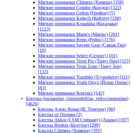
Мягкие приманки Chimera (Химера)
[358]
Мягкие приманки Condor (Кондор)
[322]
Мягкие приманки Grifon (Грифон)
[5]
Мягкие приманки Keitech (Кейтеч)
[338]
Мягкие приманки Kosadaka (Косадака)
[1123]
Мягкие приманки Mann's (Маннс)
[281]
Мягкие приманки Reins (Рейнс)
[176]
Мягкие приманки Savage Gear (Саваж Гир)
[10]
Мягкие приманки Select (Селект)
[101]
Мягкие приманки Trout Pro (Траут Про)
[115]
Мягкие приманки Trout Zone (Траут Зон)
[133]
Мягкие приманки Tsuribito (Тсурибито)
[111]
Мягкие приманки Yoshi Onyx (Йоши Оникс)
[83]
Мягкие приманки Контакт
[142]
Блесны (пилькеры, спинербейты, тейл-спиннеры)
[4626]
Блесны Алекс Краш (В. Терехин)
[90]
Блесны от Орлова
[2]
Блесны Akkoi (I AM Company) (Аккои)
[197]
Блесны Bretton (Брэттон)
[299]
Блесны Chimera (Химера)
[595]