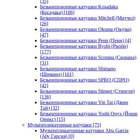
[35]
Безынерционные катушки Kosadaka
(Косадака)
[106]
Безынерционные катушки Mitchell (Митчел)
[26]
Безынерционные катушки Okuma (Окума)
[47]
Безынерционные катушки Penn (Пенн)
[4]
Безынерционные катушки Ryobi (Риоби)
[177]
Безынерционные катушки Scorana (Скорана)
[31]
Безынерционные катушки Shimano
(Шимано)
[161]
Безынерционные катушки SPRO (СПРО)
[42]
Безынерционные катушки Stinger (Стингер)
[136]
Безынерционные катушки Yin Tai (Джин
Тай)
[32]
Безынерционные катушки Yoshi Onyx (Йоши
Оникс)
[15]
Мультипликаторные катушки
[75]
Мультипликаторные катушки Abu Garcia
(Абу Гарсия)
[0]