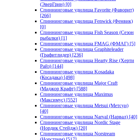
(ЭверГрин)
[0]
Спиннинговые удилища Favorite (Фаворит)
[266]
Спиннинговые удилища Fenwick (Фенвик)
[0]
Спиннинговые удилища Fish Season (Сезон
рыбалки)
[1]
Спиннинговые удилища FMAG (ФМАГ)
[5]
Спиннинговые удилища Graphiteleader
(Графитлидер)
[236]
Спиннинговые удилища Hearty Rise (Херти
Райз)
[144]
Спиннинговые удилища Kosadaka
(Косадака)
[498]
Спиннинговые удилища Major Craft
(Маджор Крафт)
[588]
Спиннинговые удилища Maximus
(Максимус)
[552]
Спиннинговые удилища Metsui (Метсуи)
[40]
Спиннинговые удилища Narval (Нарвал)
[40]
Спиннинговые удилища Nordic Stage
(Нордик Стейдж)
[20]
Спиннинговые удилища Norstream
(Норстрим)
[517]