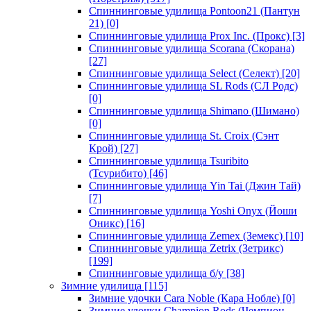
Спиннинговые удилища Pontoon21 (Пантун
21)
[0]
Спиннинговые удилища Prox Inc. (Прокс)
[3]
Спиннинговые удилища Scorana (Скорана)
[27]
Спиннинговые удилища Select (Селект)
[20]
Спиннинговые удилища SL Rods (СЛ Родс)
[0]
Спиннинговые удилища Shimano (Шимано)
[0]
Спиннинговые удилища St. Croix (Сэнт
Крой)
[27]
Спиннинговые удилища Tsuribito
(Тсурибито)
[46]
Спиннинговые удилища Yin Tai (Джин Тай)
[7]
Спиннинговые удилища Yoshi Onyx (Йоши
Оникс)
[16]
Спиннинговые удилища Zemex (Земекс)
[10]
Спиннинговые удилища Zetrix (Зетрикс)
[199]
Спиннинговые удилища б/у
[38]
Зимние удилища
[115]
Зимние удочки Cara Noble (Кара Нобле)
[0]
Зимние удочки Champion Rods (Чемпион