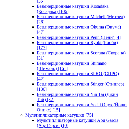
[35]
Безынерционные катушки Kosadaka
(Косадака)
[106]
Безынерционные катушки Mitchell (Митчел)
[26]
Безынерционные катушки Okuma (Окума)
[47]
Безынерционные катушки Penn (Пенн)
[4]
Безынерционные катушки Ryobi (Риоби)
[177]
Безынерционные катушки Scorana (Скорана)
[31]
Безынерционные катушки Shimano
(Шимано)
[161]
Безынерционные катушки SPRO (СПРО)
[42]
Безынерционные катушки Stinger (Стингер)
[136]
Безынерционные катушки Yin Tai (Джин
Тай)
[32]
Безынерционные катушки Yoshi Onyx (Йоши
Оникс)
[15]
Мультипликаторные катушки
[75]
Мультипликаторные катушки Abu Garcia
(Абу Гарсия)
[0]