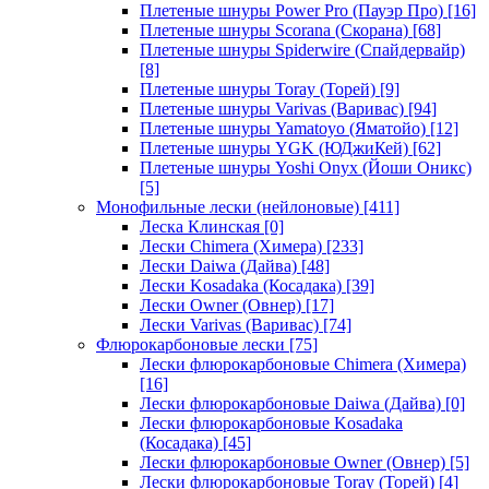
Плетеные шнуры Power Pro (Пауэр Про)
[16]
Плетеные шнуры Scorana (Скорана)
[68]
Плетеные шнуры Spiderwire (Спайдервайр)
[8]
Плетеные шнуры Toray (Торей)
[9]
Плетеные шнуры Varivas (Варивас)
[94]
Плетеные шнуры Yamatoyo (Яматойо)
[12]
Плетеные шнуры YGK (ЮДжиКей)
[62]
Плетеные шнуры Yoshi Onyx (Йоши Оникс)
[5]
Монофильные лески (нейлоновые)
[411]
Леска Клинская
[0]
Лески Chimera (Химера)
[233]
Лески Daiwa (Дайва)
[48]
Лески Kosadaka (Косадака)
[39]
Лески Owner (Овнер)
[17]
Лески Varivas (Варивас)
[74]
Флюрокарбоновые лески
[75]
Лески флюрокарбоновые Chimera (Химера)
[16]
Лески флюрокарбоновые Daiwa (Дайва)
[0]
Лески флюрокарбоновые Kosadaka
(Косадака)
[45]
Лески флюрокарбоновые Owner (Овнер)
[5]
Лески флюрокарбоновые Toray (Торей)
[4]