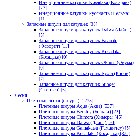
Инерционные катушки Kosadaka (Косадака)
[27]
Инерционные катушки Русснасть (Нельма)
[11]
Запасные шпули для катушек
[38]
Запасные шпули для катушек Daiwa (Дайва)
[5]
Запасные шпули для катушек Favorite
(Фаворит)
[11]
Запасные шпули для катушек Kosadaka
(Косадака)
[0]
Запасные шпули для катушек Okuma (Окума)
[9]
Запасные шпули для катушек Ryobi (Риоби)
[7]
Запасные шпули для катушек Stinger
(Стингер)
[6]
Лески
Плетеные лески (шнуры)
[1278]
Плетеные шнуры Aqua (Аква)
[537]
Плетеные шнуры Berkley (Беркли)
[22]
Плетеные шнуры Chimera (Химера)
[45]
Плетеные шнуры Daiwa (Дайва)
[20]
Плетеные шнуры Gamakatsu (Гамакатсу)
[5]
Плетеные шнуры Kosadaka (Косадака)
[375]