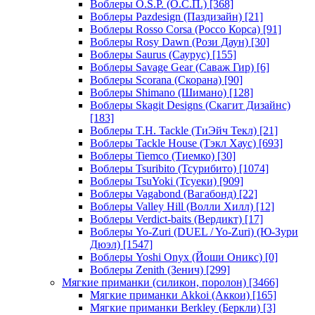
Воблеры O.S.P. (О.С.П.)
[368]
Воблеры Pazdesign (Паздизайн)
[21]
Воблеры Rosso Corsa (Россо Корса)
[91]
Воблеры Rosy Dawn (Рози Даун)
[30]
Воблеры Saurus (Саурус)
[155]
Воблеры Savage Gear (Саваж Гир)
[6]
Воблеры Scorana (Скорана)
[90]
Воблеры Shimano (Шимано)
[128]
Воблеры Skagit Designs (Скагит Дизайнс)
[183]
Воблеры T.H. Tackle (ТиЭйч Текл)
[21]
Воблеры Tackle House (Тэкл Хаус)
[693]
Воблеры Tiemco (Тиемко)
[30]
Воблеры Tsuribito (Тсурибито)
[1074]
Воблеры TsuYoki (Тсуеки)
[909]
Воблеры Vagabond (Вагабонд)
[22]
Воблеры Valley Hill (Волли Хилл)
[12]
Воблеры Verdict-baits (Вердикт)
[17]
Воблеры Yo-Zuri (DUEL / Yo-Zuri) (Ю-Зури
Дюэл)
[1547]
Воблеры Yoshi Onyx (Йоши Оникс)
[0]
Воблеры Zenith (Зенич)
[299]
Мягкие приманки (силикон, поролон)
[3466]
Мягкие приманки Akkoi (Аккои)
[165]
Мягкие приманки Berkley (Беркли)
[3]