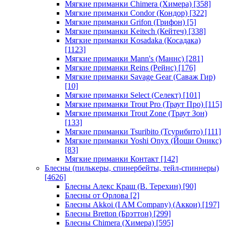
Мягкие приманки Chimera (Химера)
[358]
Мягкие приманки Condor (Кондор)
[322]
Мягкие приманки Grifon (Грифон)
[5]
Мягкие приманки Keitech (Кейтеч)
[338]
Мягкие приманки Kosadaka (Косадака)
[1123]
Мягкие приманки Mann's (Маннс)
[281]
Мягкие приманки Reins (Рейнс)
[176]
Мягкие приманки Savage Gear (Саваж Гир)
[10]
Мягкие приманки Select (Селект)
[101]
Мягкие приманки Trout Pro (Траут Про)
[115]
Мягкие приманки Trout Zone (Траут Зон)
[133]
Мягкие приманки Tsuribito (Тсурибито)
[111]
Мягкие приманки Yoshi Onyx (Йоши Оникс)
[83]
Мягкие приманки Контакт
[142]
Блесны (пилькеры, спинербейты, тейл-спиннеры)
[4626]
Блесны Алекс Краш (В. Терехин)
[90]
Блесны от Орлова
[2]
Блесны Akkoi (I AM Company) (Аккои)
[197]
Блесны Bretton (Брэттон)
[299]
Блесны Chimera (Химера)
[595]