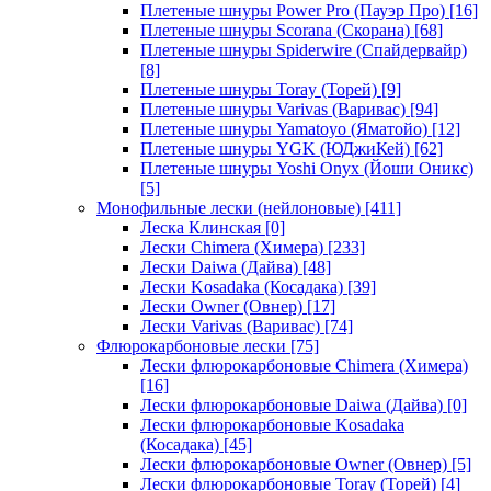
Плетеные шнуры Power Pro (Пауэр Про)
[16]
Плетеные шнуры Scorana (Скорана)
[68]
Плетеные шнуры Spiderwire (Спайдервайр)
[8]
Плетеные шнуры Toray (Торей)
[9]
Плетеные шнуры Varivas (Варивас)
[94]
Плетеные шнуры Yamatoyo (Яматойо)
[12]
Плетеные шнуры YGK (ЮДжиКей)
[62]
Плетеные шнуры Yoshi Onyx (Йоши Оникс)
[5]
Монофильные лески (нейлоновые)
[411]
Леска Клинская
[0]
Лески Chimera (Химера)
[233]
Лески Daiwa (Дайва)
[48]
Лески Kosadaka (Косадака)
[39]
Лески Owner (Овнер)
[17]
Лески Varivas (Варивас)
[74]
Флюрокарбоновые лески
[75]
Лески флюрокарбоновые Chimera (Химера)
[16]
Лески флюрокарбоновые Daiwa (Дайва)
[0]
Лески флюрокарбоновые Kosadaka
(Косадака)
[45]
Лески флюрокарбоновые Owner (Овнер)
[5]
Лески флюрокарбоновые Toray (Торей)
[4]