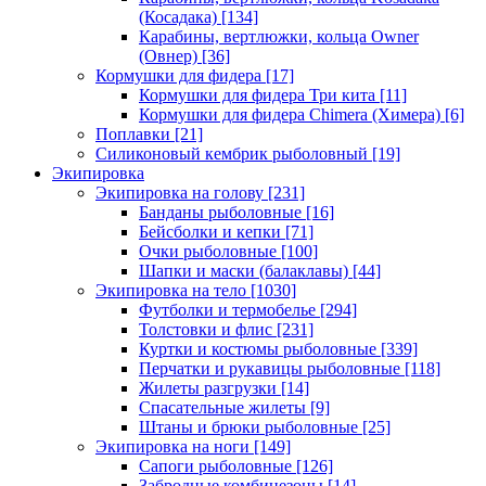
(Косадака)
[134]
Карабины, вертлюжки, кольца Owner
(Овнер)
[36]
Кормушки для фидера
[17]
Кормушки для фидера Три кита
[11]
Кормушки для фидера Chimera (Химера)
[6]
Поплавки
[21]
Силиконовый кембрик рыболовный
[19]
Экипировка
Экипировка на голову
[231]
Банданы рыболовные
[16]
Бейсболки и кепки
[71]
Очки рыболовные
[100]
Шапки и маски (балаклавы)
[44]
Экипировка на тело
[1030]
Футболки и термобелье
[294]
Толстовки и флис
[231]
Куртки и костюмы рыболовные
[339]
Перчатки и рукавицы рыболовные
[118]
Жилеты разгрузки
[14]
Спасательные жилеты
[9]
Штаны и брюки рыболовные
[25]
Экипировка на ноги
[149]
Сапоги рыболовные
[126]
Забродные комбинезоны
[14]