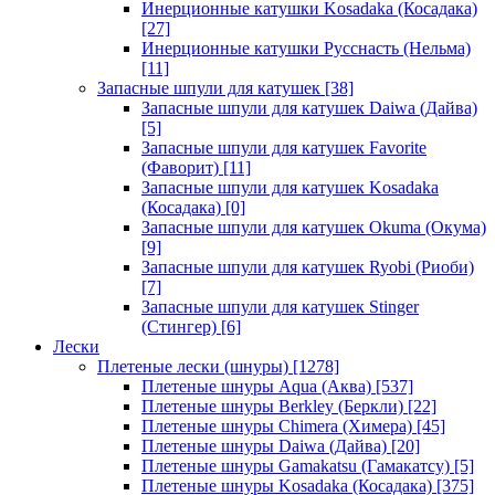
Инерционные катушки Kosadaka (Косадака)
[27]
Инерционные катушки Русснасть (Нельма)
[11]
Запасные шпули для катушек
[38]
Запасные шпули для катушек Daiwa (Дайва)
[5]
Запасные шпули для катушек Favorite
(Фаворит)
[11]
Запасные шпули для катушек Kosadaka
(Косадака)
[0]
Запасные шпули для катушек Okuma (Окума)
[9]
Запасные шпули для катушек Ryobi (Риоби)
[7]
Запасные шпули для катушек Stinger
(Стингер)
[6]
Лески
Плетеные лески (шнуры)
[1278]
Плетеные шнуры Aqua (Аква)
[537]
Плетеные шнуры Berkley (Беркли)
[22]
Плетеные шнуры Chimera (Химера)
[45]
Плетеные шнуры Daiwa (Дайва)
[20]
Плетеные шнуры Gamakatsu (Гамакатсу)
[5]
Плетеные шнуры Kosadaka (Косадака)
[375]