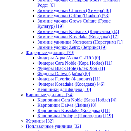
Родс)
[6]
Зимние удочки Chimera (Химера)
[6]
Зимние удочки Grifon (Грифон)
[53]
Зимние удочки Grows Culture (Гровс
Культур)
[19]
Зимние удочки Karismax (Карисмакс)
[4]
Зимние удочки Kosadaka (Косадака)
[17]
Зимние удилища Norstream (Норстрим)
[1]
Зимние удочки Zetrix (Зетрикс)
[9]
Фидерные удилища
[79]
Фидеры Aqua (Аква С.-Пб.)
[0]
Фидеры Cara Noble (Кара Нобле)
[11]
Фидеры Black Hole (Блэк Хол)
[1]
Фидеры Daiwa (Дайва)
[0]
Фидеры Favorite (Фаворит)
[11]
Фидеры Kosadaka (Косадака)
[46]
Вершинки для фидера
[10]
Карповые удилища
[34]
Карповики Cara Noble (Кара Нобле)
[4]
Карповики Daiwa (Дайва)
[0]
Карповики Kosadaka (Косадака)
[11]
Карповики Prologic (Пролоджик)
[19]
Жерлицы
[32]
Поплавочные удилища
[32]