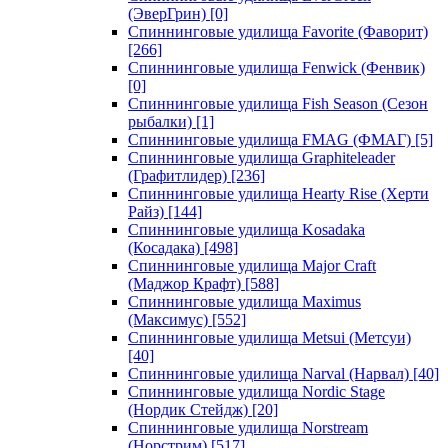
(ЭверГрин)
[0]
Спиннинговые удилища Favorite (Фаворит)
[266]
Спиннинговые удилища Fenwick (Фенвик)
[0]
Спиннинговые удилища Fish Season (Сезон
рыбалки)
[1]
Спиннинговые удилища FMAG (ФМАГ)
[5]
Спиннинговые удилища Graphiteleader
(Графитлидер)
[236]
Спиннинговые удилища Hearty Rise (Херти
Райз)
[144]
Спиннинговые удилища Kosadaka
(Косадака)
[498]
Спиннинговые удилища Major Craft
(Маджор Крафт)
[588]
Спиннинговые удилища Maximus
(Максимус)
[552]
Спиннинговые удилища Metsui (Метсуи)
[40]
Спиннинговые удилища Narval (Нарвал)
[40]
Спиннинговые удилища Nordic Stage
(Нордик Стейдж)
[20]
Спиннинговые удилища Norstream
(Норстрим)
[517]