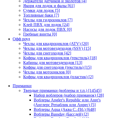
Держатели датчиков и эхолотов
[4]
Якоря для лодок и фалы
[61]
Сумки для лодок
[5]
Топливные баки
[7]
Чехлы для гидроциклов
[7]
Клей ПВХ для лодок
[24]
Насосы для лодок ПВХ
[0]
Гребные винты
[0]
Офф роуд
Чехлы для квадроциклов (ATV)
[20]
Чехлы для мотовездеходов (SSV)
[15]
Чехлы для снегоходов
[42]
Кофры для квадроциклов (текстиль)
[18]
Кабины для мотовездеходов
[13]
Кофры для снегоходов (текстиль)
[15]
Чехлы для мотоциклов
[0]
Кофры для квадроциклов (пластик)
[2]
Приманки
Твердые приманки (воблеры и т.п.)
[14545]
Набор воблеров (набор приманок)
[28]
Воблеры Angler's Republic или Anre's
(Англерс Репаблик или Анрес)
[5]
Воблеры Aqua (Аква С.-Пб.)
[648]
Воблеры Bassday (Бассдей)
[2]