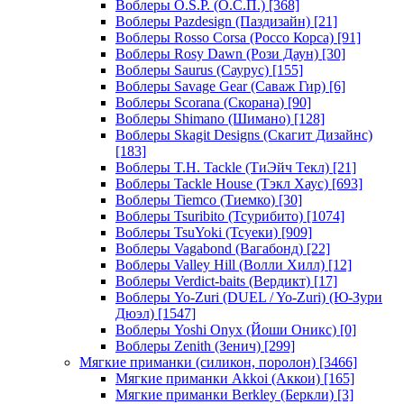
Воблеры O.S.P. (О.С.П.)
[368]
Воблеры Pazdesign (Паздизайн)
[21]
Воблеры Rosso Corsa (Россо Корса)
[91]
Воблеры Rosy Dawn (Рози Даун)
[30]
Воблеры Saurus (Саурус)
[155]
Воблеры Savage Gear (Саваж Гир)
[6]
Воблеры Scorana (Скорана)
[90]
Воблеры Shimano (Шимано)
[128]
Воблеры Skagit Designs (Скагит Дизайнс)
[183]
Воблеры T.H. Tackle (ТиЭйч Текл)
[21]
Воблеры Tackle House (Тэкл Хаус)
[693]
Воблеры Tiemco (Тиемко)
[30]
Воблеры Tsuribito (Тсурибито)
[1074]
Воблеры TsuYoki (Тсуеки)
[909]
Воблеры Vagabond (Вагабонд)
[22]
Воблеры Valley Hill (Волли Хилл)
[12]
Воблеры Verdict-baits (Вердикт)
[17]
Воблеры Yo-Zuri (DUEL / Yo-Zuri) (Ю-Зури
Дюэл)
[1547]
Воблеры Yoshi Onyx (Йоши Оникс)
[0]
Воблеры Zenith (Зенич)
[299]
Мягкие приманки (силикон, поролон)
[3466]
Мягкие приманки Akkoi (Аккои)
[165]
Мягкие приманки Berkley (Беркли)
[3]