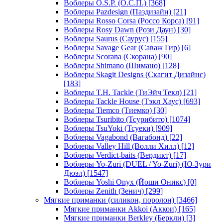
Воблеры O.S.P. (О.С.П.)
[368]
Воблеры Pazdesign (Паздизайн)
[21]
Воблеры Rosso Corsa (Россо Корса)
[91]
Воблеры Rosy Dawn (Рози Даун)
[30]
Воблеры Saurus (Саурус)
[155]
Воблеры Savage Gear (Саваж Гир)
[6]
Воблеры Scorana (Скорана)
[90]
Воблеры Shimano (Шимано)
[128]
Воблеры Skagit Designs (Скагит Дизайнс)
[183]
Воблеры T.H. Tackle (ТиЭйч Текл)
[21]
Воблеры Tackle House (Тэкл Хаус)
[693]
Воблеры Tiemco (Тиемко)
[30]
Воблеры Tsuribito (Тсурибито)
[1074]
Воблеры TsuYoki (Тсуеки)
[909]
Воблеры Vagabond (Вагабонд)
[22]
Воблеры Valley Hill (Волли Хилл)
[12]
Воблеры Verdict-baits (Вердикт)
[17]
Воблеры Yo-Zuri (DUEL / Yo-Zuri) (Ю-Зури
Дюэл)
[1547]
Воблеры Yoshi Onyx (Йоши Оникс)
[0]
Воблеры Zenith (Зенич)
[299]
Мягкие приманки (силикон, поролон)
[3466]
Мягкие приманки Akkoi (Аккои)
[165]
Мягкие приманки Berkley (Беркли)
[3]