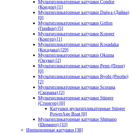
Мультипликаторные катушки Condor
(Кондор)
[1]
Мультипликаторные катушки Daiwa (Дайва)
[0]
Мультипликаторные катушки Grifon
(Грифон)
[5]
Мультипликаторные катушки Konger
(Конгер)
[1]
Мультипликаторные катушки Kosadaka
(Косадака)
[29]
Мультипликаторные катушки Okuma
(Окума)
[2]
Мультипликаторные катушки Penn (Пенн)
[0]
Мультипликаторные катушки Ryobi (Риоби)
[2]
Мультипликаторные катушки Scorana
(Скорана)
[2]
Мультипликаторные катушки Stinger
(Стингер)
[0]
Катушки мультипликаторные Stinger
PowerAge Boat
[0]
Мультипликаторные катушки Shimano
(Шимано)
[33]
Инерционные катушки
[38]