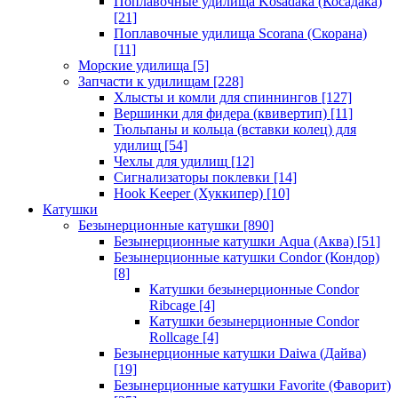
Поплавочные удилища Kosadaka (Косадака)
[21]
Поплавочные удилища Scorana (Скорана)
[11]
Морские удилища
[5]
Запчасти к удилищам
[228]
Хлысты и комли для спиннингов
[127]
Вершинки для фидера (квивертип)
[11]
Тюльпаны и кольца (вставки колец) для
удилищ
[54]
Чехлы для удилищ
[12]
Сигнализаторы поклевки
[14]
Hook Keeper (Хуккипер)
[10]
Катушки
Безынерционные катушки
[890]
Безынерционные катушки Aqua (Аква)
[51]
Безынерционные катушки Condor (Кондор)
[8]
Катушки безынерционные Condor
Ribcage
[4]
Катушки безынерционные Condor
Rollcage
[4]
Безынерционные катушки Daiwa (Дайва)
[19]
Безынерционные катушки Favorite (Фаворит)