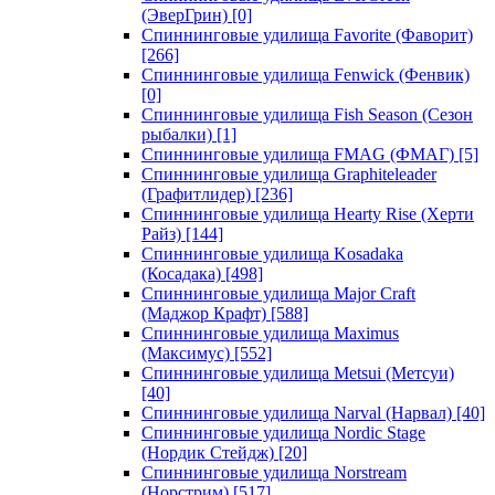
(ЭверГрин)
[0]
Спиннинговые удилища Favorite (Фаворит)
[266]
Спиннинговые удилища Fenwick (Фенвик)
[0]
Спиннинговые удилища Fish Season (Сезон
рыбалки)
[1]
Спиннинговые удилища FMAG (ФМАГ)
[5]
Спиннинговые удилища Graphiteleader
(Графитлидер)
[236]
Спиннинговые удилища Hearty Rise (Херти
Райз)
[144]
Спиннинговые удилища Kosadaka
(Косадака)
[498]
Спиннинговые удилища Major Craft
(Маджор Крафт)
[588]
Спиннинговые удилища Maximus
(Максимус)
[552]
Спиннинговые удилища Metsui (Метсуи)
[40]
Спиннинговые удилища Narval (Нарвал)
[40]
Спиннинговые удилища Nordic Stage
(Нордик Стейдж)
[20]
Спиннинговые удилища Norstream
(Норстрим)
[517]