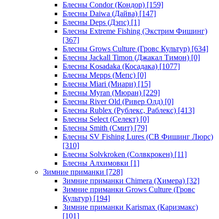
Блесны Condor (Кондор)
[159]
Блесны Daiwa (Дайва)
[147]
Блесны Deps (Дэпс)
[1]
Блесны Extreme Fishing (Экстрим Фишинг)
[367]
Блесны Grows Culture (Гровс Культур)
[634]
Блесны Jackall Timon (Джакал Тимон)
[0]
Блесны Kosadaka (Косадака)
[1077]
Блесны Mepps (Мепс)
[0]
Блесны Miari (Миари)
[15]
Блесны Myran (Мюран)
[229]
Блесны River Old (Ривер Олд)
[0]
Блесны Rublex (Рублекс, Раблекс)
[413]
Блесны Select (Селект)
[0]
Блесны Smith (Смит)
[79]
Блесны SV Fishing Lures (СВ Фишинг Люрс)
[310]
Блесны Solvkroken (Солвкрокен)
[11]
Блесны Алхимовки
[1]
Зимние приманки
[728]
Зимние приманки Chimera (Химера)
[32]
Зимние приманки Grows Culture (Гровс
Культур)
[194]
Зимние приманки Karismax (Каризмакс)
[101]