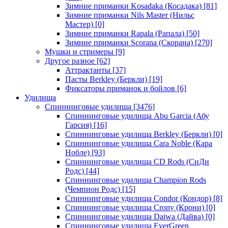
Зимние приманки Kosadaka (Косадака)
[81]
Зимние приманки Nils Master (Нильс
Мастер)
[0]
Зимние приманки Rapala (Рапала)
[50]
Зимние приманки Scorana (Скорана)
[270]
Мушки и стримеры
[9]
Другое разное
[62]
Аттрактанты
[37]
Пасты Berkley (Беркли)
[19]
Фиксаторы приманок и бойлов
[6]
Удилища
Спиннинговые удилища
[3476]
Спиннинговые удилища Abu Garcia (Абу
Гарсия)
[16]
Спиннинговые удилища Berkley (Беркли)
[0]
Спиннинговые удилища Cara Noble (Кара
Нобле)
[93]
Спиннинговые удилища CD Rods (СиДи
Родс)
[44]
Спиннинговые удилища Champion Rods
(Чемпион Родс)
[15]
Спиннинговые удилища Condor (Кондор)
[8]
Спиннинговые удилища Crony (Крони)
[0]
Спиннинговые удилища Daiwa (Дайва)
[0]
Спиннинговые удилища EverGreen