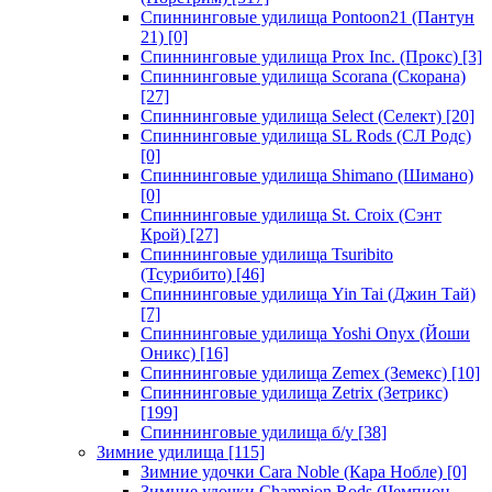
Спиннинговые удилища Pontoon21 (Пантун
21)
[0]
Спиннинговые удилища Prox Inc. (Прокс)
[3]
Спиннинговые удилища Scorana (Скорана)
[27]
Спиннинговые удилища Select (Селект)
[20]
Спиннинговые удилища SL Rods (СЛ Родс)
[0]
Спиннинговые удилища Shimano (Шимано)
[0]
Спиннинговые удилища St. Croix (Сэнт
Крой)
[27]
Спиннинговые удилища Tsuribito
(Тсурибито)
[46]
Спиннинговые удилища Yin Tai (Джин Тай)
[7]
Спиннинговые удилища Yoshi Onyx (Йоши
Оникс)
[16]
Спиннинговые удилища Zemex (Земекс)
[10]
Спиннинговые удилища Zetrix (Зетрикс)
[199]
Спиннинговые удилища б/у
[38]
Зимние удилища
[115]
Зимние удочки Cara Noble (Кара Нобле)
[0]
Зимние удочки Champion Rods (Чемпион