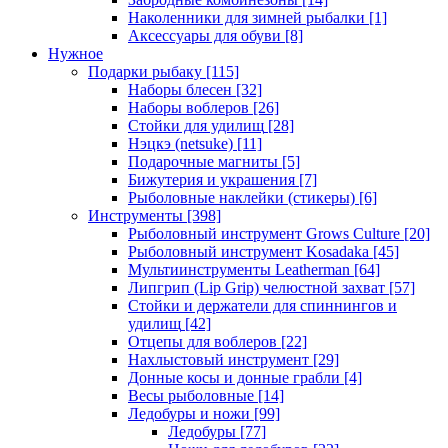
Наколенники для зимней рыбалки
[1]
Аксессуары для обуви
[8]
Нужное
Подарки рыбаку
[115]
Наборы блесен
[32]
Наборы воблеров
[26]
Стойки для удилищ
[28]
Нэцкэ (netsuke)
[11]
Подарочные магниты
[5]
Бижутерия и украшения
[7]
Рыболовные наклейки (стикеры)
[6]
Инструменты
[398]
Рыболовный инструмент Grows Culture
[20]
Рыболовный инструмент Kosadaka
[45]
Мультиинструменты Leatherman
[64]
Липгрип (Lip Grip) челюстной захват
[57]
Стойки и держатели для спиннингов и
удилищ
[42]
Отцепы для воблеров
[22]
Нахлыстовый инструмент
[29]
Донные косы и донные грабли
[4]
Весы рыболовные
[14]
Ледобуры и ножи
[99]
Ледобуры
[77]