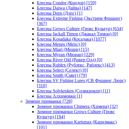
Блесны Condor (Кондор)
[159]
Блесны Daiwa (Дайва)
[147]
Блесны Deps (Дэпс)
[1]
Блесны Extreme Fishing (Экстрим Фишинг)
[367]
Блесны Grows Culture (Гровс Культур)
[634]
Блесны Jackall Timon (Джакал Тимон)
[0]
Блесны Kosadaka (Косадака)
[1077]
Блесны Mepps (Мепс)
[0]
Блесны Miari (Миари)
[15]
Блесны Myran (Мюран)
[229]
Блесны River Old (Ривер Олд)
[0]
Блесны Rublex (Рублекс, Раблекс)
[413]
Блесны Select (Селект)
[0]
Блесны Smith (Смит)
[79]
Блесны SV Fishing Lures (СВ Фишинг Люрс)
[310]
Блесны Solvkroken (Солвкрокен)
[11]
Блесны Алхимовки
[1]
Зимние приманки
[728]
Зимние приманки Chimera (Химера)
[32]
Зимние приманки Grows Culture (Гровс
Культур)
[194]
Зимние приманки Karismax (Каризмакс)
[101]