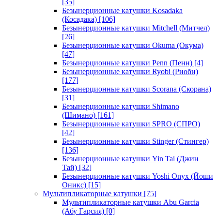
[35]
Безынерционные катушки Kosadaka
(Косадака)
[106]
Безынерционные катушки Mitchell (Митчел)
[26]
Безынерционные катушки Okuma (Окума)
[47]
Безынерционные катушки Penn (Пенн)
[4]
Безынерционные катушки Ryobi (Риоби)
[177]
Безынерционные катушки Scorana (Скорана)
[31]
Безынерционные катушки Shimano
(Шимано)
[161]
Безынерционные катушки SPRO (СПРО)
[42]
Безынерционные катушки Stinger (Стингер)
[136]
Безынерционные катушки Yin Tai (Джин
Тай)
[32]
Безынерционные катушки Yoshi Onyx (Йоши
Оникс)
[15]
Мультипликаторные катушки
[75]
Мультипликаторные катушки Abu Garcia
(Абу Гарсия)
[0]