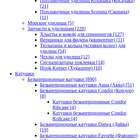
Поплавочные удилища Kosadaka (Косадака)
[21]
Поплавочные удилища Scorana (Скорана)
[11]
Морские удилища
[5]
Запчасти к удилищам
[228]
Хлысты и комли для спиннингов
[127]
Вершинки для фидера (квивертип)
[11]
Тюльпаны и кольца (вставки колец) для
удилищ
[54]
Чехлы для удилищ
[12]
Сигнализаторы поклевки
[14]
Hook Keeper (Хуккипер)
[10]
Катушки
Безынерционные катушки
[890]
Безынерционные катушки Aqua (Аква)
[51]
Безынерционные катушки Condor (Кондор)
[8]
Катушки безынерционные Condor
Ribcage
[4]
Катушки безынерционные Condor
Rollcage
[4]
Безынерционные катушки Daiwa (Дайва)
[19]
Безынерционные катушки Favorite (Фаворит)