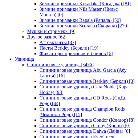
Зимние приманки Kosadaka (Косадака)
[81]
Зимние приманки Nils Master (Нильс
Мастер)
[0]
Зимние приманки Rapala (Рапала)
[50]
Зимние приманки Scorana (Скорана)
[270]
Мушки и стримеры
[9]
Другое разное
[62]
Аттрактанты
[37]
Пасты Berkley (Беркли)
[19]
Фиксаторы приманок и бойлов
[6]
Удилища
Спиннинговые удилища
[3476]
Спиннинговые удилища Abu Garcia (Абу
Гарсия)
[16]
Спиннинговые удилища Berkley (Беркли)
[0]
Спиннинговые удилища Cara Noble (Кара
Нобле)
[93]
Спиннинговые удилища CD Rods (СиДи
Родс)
[44]
Спиннинговые удилища Champion Rods
(Чемпион Родс)
[15]
Спиннинговые удилища Condor (Кондор)
[8]
Спиннинговые удилища Crony (Крони)
[0]
Спиннинговые удилища Daiwa (Дайва)
[0]
Спиннинговые удилища EverGreen