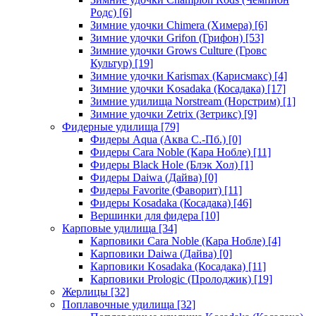
Родс)
[6]
Зимние удочки Chimera (Химера)
[6]
Зимние удочки Grifon (Грифон)
[53]
Зимние удочки Grows Culture (Гровс
Культур)
[19]
Зимние удочки Karismax (Карисмакс)
[4]
Зимние удочки Kosadaka (Косадака)
[17]
Зимние удилища Norstream (Норстрим)
[1]
Зимние удочки Zetrix (Зетрикс)
[9]
Фидерные удилища
[79]
Фидеры Aqua (Аква С.-Пб.)
[0]
Фидеры Cara Noble (Кара Нобле)
[11]
Фидеры Black Hole (Блэк Хол)
[1]
Фидеры Daiwa (Дайва)
[0]
Фидеры Favorite (Фаворит)
[11]
Фидеры Kosadaka (Косадака)
[46]
Вершинки для фидера
[10]
Карповые удилища
[34]
Карповики Cara Noble (Кара Нобле)
[4]
Карповики Daiwa (Дайва)
[0]
Карповики Kosadaka (Косадака)
[11]
Карповики Prologic (Пролоджик)
[19]
Жерлицы
[32]
Поплавочные удилища
[32]