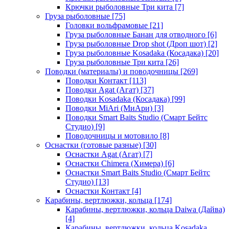
Крючки рыболовные Три кита
[7]
Груза рыболовные
[75]
Головки вольфрамовые
[21]
Груза рыболовные Банан для отводного
[6]
Груза рыболовные Drop shot (Дроп шот)
[2]
Груза рыболовные Kosadaka (Косадака)
[20]
Груза рыболовные Три кита
[26]
Поводки (материалы) и поводочницы
[269]
Поводки Контакт
[113]
Поводки Agat (Агат)
[37]
Поводки Kosadaka (Косадака)
[99]
Поводки MiAri (МиАри)
[3]
Поводки Smart Baits Studio (Смарт Бейтс
Студио)
[9]
Поводочницы и мотовило
[8]
Оснастки (готовые разные)
[30]
Оснастки Agat (Агат)
[7]
Оснастки Chimera (Химера)
[6]
Оснастки Smart Baits Studio (Смарт Бейтс
Студио)
[13]
Оснастки Контакт
[4]
Карабины, вертлюжки, кольца
[174]
Карабины, вертлюжки, кольца Daiwa (Дайва)
[4]
Карабины, вертлюжки, кольца Kosadaka