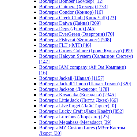
Воблеры Bomber (Бомбер)
[12]
Воблеры Chimera (Химера)
[733]
Воблеры Condor (Кондор)
[16]
Воблеры Creek Chub (Крик Чаб)
[23]
Воблеры Daiwa (Дайва)
[209]
Воблеры Deps (Дэпс)
[245]
Воблеры EverGreen (Эвергрин)
[70]
Воблеры Fishycat (Фишикет)
[508]
Воблеры FLT (ФЛТ)
[46]
Воблеры Grows Culture (Гровс Культур)
[999]
Воблеры Halcyon System (Хальцион Систем)
[147]
Воблеры IAM company (Ай Эм Компани)
[16]
Воблеры Jackall (Шакал)
[1157]
Воблеры Jackall Timon (Шакал Тимон)
[320]
Воблеры Jackson (Джэксон)
[178]
Воблеры Kosadaka (Косадака)
[2345]
Воблеры Little Jack (Литтл Джэк)
[66]
Воблеры LiveTarget (ЛайвТаргет)
[0]
Воблеры Lucky Craft (Лаки Крафт)
[852]
Воблеры Lurefans (Люрфанс)
[23]
Воблеры Megabass (Мегабасс)
[39]
Воблеры MZ Custom Lures (МЗэт Кастом
Люрс)
[30]