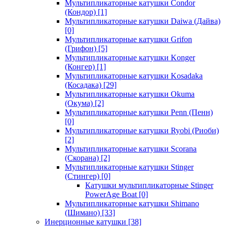
Мультипликаторные катушки Condor
(Кондор)
[1]
Мультипликаторные катушки Daiwa (Дайва)
[0]
Мультипликаторные катушки Grifon
(Грифон)
[5]
Мультипликаторные катушки Konger
(Конгер)
[1]
Мультипликаторные катушки Kosadaka
(Косадака)
[29]
Мультипликаторные катушки Okuma
(Окума)
[2]
Мультипликаторные катушки Penn (Пенн)
[0]
Мультипликаторные катушки Ryobi (Риоби)
[2]
Мультипликаторные катушки Scorana
(Скорана)
[2]
Мультипликаторные катушки Stinger
(Стингер)
[0]
Катушки мультипликаторные Stinger
PowerAge Boat
[0]
Мультипликаторные катушки Shimano
(Шимано)
[33]
Инерционные катушки
[38]