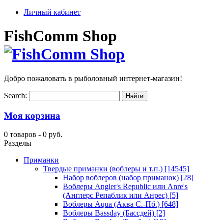
Личный кабинет
FishComm Shop
Добро пожаловать в рыболовный интернет-магазин!
Search:
Моя корзина
0 товаров -
0 руб.
Разделы
Приманки
Твердые приманки (воблеры и т.п.)
[14545]
Набор воблеров (набор приманок)
[28]
Воблеры Angler's Republic или Anre's
(Англерс Репаблик или Анрес)
[5]
Воблеры Aqua (Аква С.-Пб.)
[648]
Воблеры Bassday (Бассдей)
[2]