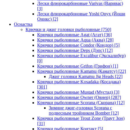
Лески флюрокарбоновые Varivas (Варивас)
[3]
Лески флюрокарбоновые Yoshi Onyx (Йоши
Оникс)
[2]
Оснастка
Крючки и джиг головки рыболовные
[750]
Крючки рыболовные Agat (Агат)
[36]
Крючки рыболовные Aqua (Аква)
[28]
Крючки рыболовные Condor (Кондор)
[5]
Крючки рыболовные Deps (Дэпс)
[12]
Крючки рыболовные Excalibur (Экскалибур)
[0]
Крючки рыболовные Grifon (Грифон)
[1]
Крючки рыболовные Kamatsu (Каматсу)
[22]
Джиг головки Kamatsu Jig Heads
[22]
Крючки рыболовные Kosadaka (Косадака)
[301]
Крючки рыболовные Mustad (Мустад)
[3]
Крючки рыболовные Owner (Овнер)
[287]
Крючки рыболовные Scorana (Скорана)
[12]
Зимние джиг-головки Scorana с
подвесным тройником Bomber
[12]
Крючки рыболовные Trout Zone (Траут Зон)
[31]
Крючки рыболовные Контакт
[5]