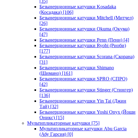
[35]
Безынерционные катушки Kosadaka
(Косадака)
[106]
Безынерционные катушки Mitchell (Митчел)
[26]
Безынерционные катушки Okuma (Окума)
[47]
Безынерционные катушки Penn (Пенн)
[4]
Безынерционные катушки Ryobi (Риоби)
[177]
Безынерционные катушки Scorana (Скорана)
[31]
Безынерционные катушки Shimano
(Шимано)
[161]
Безынерционные катушки SPRO (СПРО)
[42]
Безынерционные катушки Stinger (Стингер)
[136]
Безынерционные катушки Yin Tai (Джин
Тай)
[32]
Безынерционные катушки Yoshi Onyx (Йоши
Оникс)
[15]
Мультипликаторные катушки
[75]
Мультипликаторные катушки Abu Garcia
(Абу Гарсия)
[0]