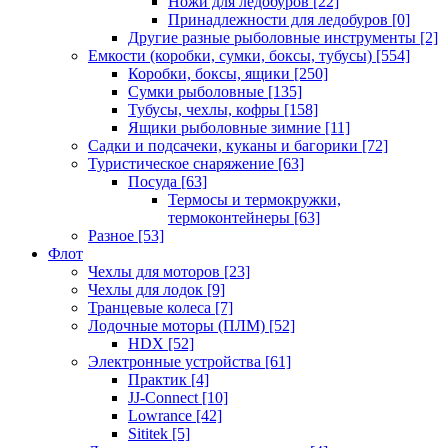
Ножи для ледобуров
[22]
Принадлежности для ледобуров
[0]
Другие разные рыболовные инструменты
[2]
Емкости (коробки, сумки, боксы, тубусы)
[554]
Коробки, боксы, ящики
[250]
Сумки рыболовные
[135]
Тубусы, чехлы, кофры
[158]
Ящики рыболовные зимние
[11]
Садки и подсачеки, куканы и багорики
[72]
Туристическое снаряжение
[63]
Посуда
[63]
Термосы и термокружки,
термоконтейнеры
[63]
Разное
[53]
Флот
Чехлы для моторов
[23]
Чехлы для лодок
[9]
Транцевые колеса
[7]
Лодочные моторы (ПЛМ)
[52]
HDX
[52]
Электронные устройства
[61]
Практик
[4]
JJ-Connect
[10]
Lowrance
[42]
Sititek
[5]