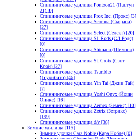
Спиннинговые удилища Pontoon21 (Пантун
21)
[0]
Спиннинговые удилища Prox Inc. (Прокс)
[3]
Спиннинговые удилища Scorana (Скорана)
[27]
Спиннинговые удилища Select (Селект)
[20]
Спиннинговые удилища SL Rods (СЛ Родс)
[0]
Спиннинговые удилища Shimano (Шимано)
[0]
Спиннинговые удилища St. Croix (Сэнт
Крой)
[27]
Спиннинговые удилища Tsuribito
(Тсурибито)
[46]
Спиннинговые удилища Yin Tai (Джин Тай)
[7]
Спиннинговые удилища Yoshi Onyx (Йоши
Оникс)
[16]
Спиннинговые удилища Zemex (Земекс)
[10]
Спиннинговые удилища Zetrix (Зетрикс)
[199]
Спиннинговые удилища б/у
[38]
Зимние удилища
[115]
Зимние удочки Cara Noble (Кара Нобле)
[0]
Зимние удочки Champion Rods (Чемпион