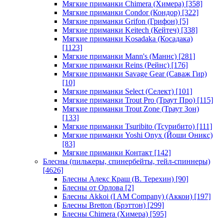
Мягкие приманки Chimera (Химера)
[358]
Мягкие приманки Condor (Кондор)
[322]
Мягкие приманки Grifon (Грифон)
[5]
Мягкие приманки Keitech (Кейтеч)
[338]
Мягкие приманки Kosadaka (Косадака)
[1123]
Мягкие приманки Mann's (Маннс)
[281]
Мягкие приманки Reins (Рейнс)
[176]
Мягкие приманки Savage Gear (Саваж Гир)
[10]
Мягкие приманки Select (Селект)
[101]
Мягкие приманки Trout Pro (Траут Про)
[115]
Мягкие приманки Trout Zone (Траут Зон)
[133]
Мягкие приманки Tsuribito (Тсурибито)
[111]
Мягкие приманки Yoshi Onyx (Йоши Оникс)
[83]
Мягкие приманки Контакт
[142]
Блесны (пилькеры, спинербейты, тейл-спиннеры)
[4626]
Блесны Алекс Краш (В. Терехин)
[90]
Блесны от Орлова
[2]
Блесны Akkoi (I AM Company) (Аккои)
[197]
Блесны Bretton (Брэттон)
[299]
Блесны Chimera (Химера)
[595]