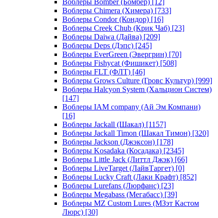
Воблеры Bomber (Бомбер)
[12]
Воблеры Chimera (Химера)
[733]
Воблеры Condor (Кондор)
[16]
Воблеры Creek Chub (Крик Чаб)
[23]
Воблеры Daiwa (Дайва)
[209]
Воблеры Deps (Дэпс)
[245]
Воблеры EverGreen (Эвергрин)
[70]
Воблеры Fishycat (Фишикет)
[508]
Воблеры FLT (ФЛТ)
[46]
Воблеры Grows Culture (Гровс Культур)
[999]
Воблеры Halcyon System (Хальцион Систем)
[147]
Воблеры IAM company (Ай Эм Компани)
[16]
Воблеры Jackall (Шакал)
[1157]
Воблеры Jackall Timon (Шакал Тимон)
[320]
Воблеры Jackson (Джэксон)
[178]
Воблеры Kosadaka (Косадака)
[2345]
Воблеры Little Jack (Литтл Джэк)
[66]
Воблеры LiveTarget (ЛайвТаргет)
[0]
Воблеры Lucky Craft (Лаки Крафт)
[852]
Воблеры Lurefans (Люрфанс)
[23]
Воблеры Megabass (Мегабасс)
[39]
Воблеры MZ Custom Lures (МЗэт Кастом
Люрс)
[30]