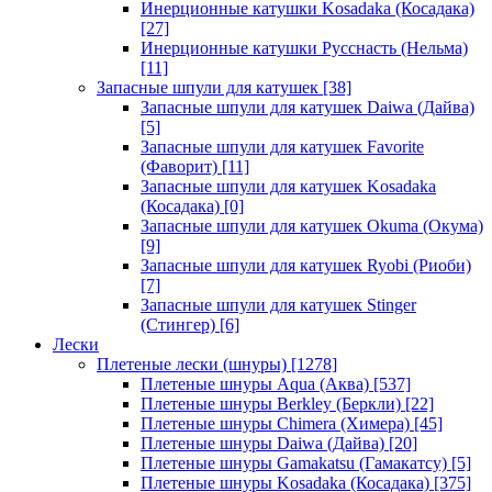
Инерционные катушки Kosadaka (Косадака)
[27]
Инерционные катушки Русснасть (Нельма)
[11]
Запасные шпули для катушек
[38]
Запасные шпули для катушек Daiwa (Дайва)
[5]
Запасные шпули для катушек Favorite
(Фаворит)
[11]
Запасные шпули для катушек Kosadaka
(Косадака)
[0]
Запасные шпули для катушек Okuma (Окума)
[9]
Запасные шпули для катушек Ryobi (Риоби)
[7]
Запасные шпули для катушек Stinger
(Стингер)
[6]
Лески
Плетеные лески (шнуры)
[1278]
Плетеные шнуры Aqua (Аква)
[537]
Плетеные шнуры Berkley (Беркли)
[22]
Плетеные шнуры Chimera (Химера)
[45]
Плетеные шнуры Daiwa (Дайва)
[20]
Плетеные шнуры Gamakatsu (Гамакатсу)
[5]
Плетеные шнуры Kosadaka (Косадака)
[375]