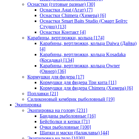
Оснастки (готовые разные)
[30]
Оснастки Agat (Агат)
[7]
Оснастки Chimera (Химера)
[6]
Оснастки Smart Baits Studio (Смарт Бейтс
Студио)
[13]
Оснастки Контакт
[4]
Карабины, вертлюжки, кольца
[174]
Карабины, вертлюжки, кольца Daiwa (Дайва)
[4]
Карабины, вертлюжки, кольца Kosadaka
(Косадака)
[134]
Карабины, вертлюжки, кольца Owner
(Овнер)
[36]
Кормушки для фидера
[17]
Кормушки для фидера Три кита
[11]
Кормушки для фидера Chimera (Химера)
[6]
Поплавки
[21]
Силиконовый кембрик рыболовный
[19]
Экипировка
Экипировка на голову
[231]
Банданы рыболовные
[16]
Бейсболки и кепки
[71]
Очки рыболовные
[100]
Шапки и маски (балаклавы)
[44]
Экипировка на тело
[1030]