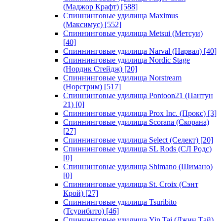
(Маджор Крафт)
[588]
Спиннинговые удилища Maximus
(Максимус)
[552]
Спиннинговые удилища Metsui (Метсуи)
[40]
Спиннинговые удилища Narval (Нарвал)
[40]
Спиннинговые удилища Nordic Stage
(Нордик Стейдж)
[20]
Спиннинговые удилища Norstream
(Норстрим)
[517]
Спиннинговые удилища Pontoon21 (Пантун
21)
[0]
Спиннинговые удилища Prox Inc. (Прокс)
[3]
Спиннинговые удилища Scorana (Скорана)
[27]
Спиннинговые удилища Select (Селект)
[20]
Спиннинговые удилища SL Rods (СЛ Родс)
[0]
Спиннинговые удилища Shimano (Шимано)
[0]
Спиннинговые удилища St. Croix (Сэнт
Крой)
[27]
Спиннинговые удилища Tsuribito
(Тсурибито)
[46]
Спиннинговые удилища Yin Tai (Джин Тай)