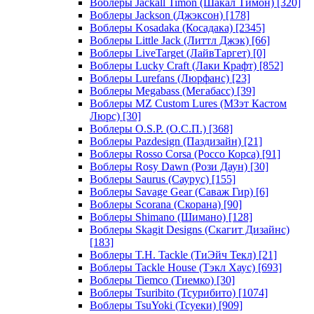
Воблеры Jackall Timon (Шакал Тимон)
[320]
Воблеры Jackson (Джэксон)
[178]
Воблеры Kosadaka (Косадака)
[2345]
Воблеры Little Jack (Литтл Джэк)
[66]
Воблеры LiveTarget (ЛайвТаргет)
[0]
Воблеры Lucky Craft (Лаки Крафт)
[852]
Воблеры Lurefans (Люрфанс)
[23]
Воблеры Megabass (Мегабасс)
[39]
Воблеры MZ Custom Lures (МЗэт Кастом
Люрс)
[30]
Воблеры O.S.P. (О.С.П.)
[368]
Воблеры Pazdesign (Паздизайн)
[21]
Воблеры Rosso Corsa (Россо Корса)
[91]
Воблеры Rosy Dawn (Рози Даун)
[30]
Воблеры Saurus (Саурус)
[155]
Воблеры Savage Gear (Саваж Гир)
[6]
Воблеры Scorana (Скорана)
[90]
Воблеры Shimano (Шимано)
[128]
Воблеры Skagit Designs (Скагит Дизайнс)
[183]
Воблеры T.H. Tackle (ТиЭйч Текл)
[21]
Воблеры Tackle House (Тэкл Хаус)
[693]
Воблеры Tiemco (Тиемко)
[30]
Воблеры Tsuribito (Тсурибито)
[1074]
Воблеры TsuYoki (Тсуеки)
[909]