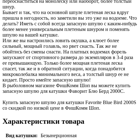
переоснаститься на монолеску или наоборот, более толстый
шнур.
Бывает и так, что на основной шпуле плетеная леска вдруг
пришла в негодность, но заметили вы это уже на водоеме. Что
делать? Иметь с собой всегда запасную шпулю с каким-нибудь
более менее универсальным плетеным шнуром и поменять
шпулю на вашей катушке.
Или же вы настроились ловить окушка, а клюет более
сильный, мощный голавль, но рвет снасть. Так же не
обойтись без смены снасти. На платных водоемах форель
запускают от спортивного размера до экземпляров в 3-4 раза
ее превышающую. Только более мощная плетеная леска
спасет, так же и в обратной ситуации, когда понадобится
микроколебалка минимального веса, а толстый шнур ее не
кидает. Просто имейте запасную шпулю!
В рыболовном магазине ФишКомм Шоп вы можете купить
запасную шпулю для катушки Фаворит Блю Берд 2000С.
Купить запасную шпулю для катушки Favorite Blue Bird 2000S
со скидкой по низкой цене в ФишКомм Шоп.
Характеристики товара
Вид катушки:
Безынерционная