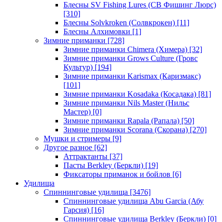
Блесны SV Fishing Lures (СВ Фишинг Люрс)
[310]
Блесны Solvkroken (Солвкрокен)
[11]
Блесны Алхимовки
[1]
Зимние приманки
[728]
Зимние приманки Chimera (Химера)
[32]
Зимние приманки Grows Culture (Гровс
Культур)
[194]
Зимние приманки Karismax (Каризмакс)
[101]
Зимние приманки Kosadaka (Косадака)
[81]
Зимние приманки Nils Master (Нильс
Мастер)
[0]
Зимние приманки Rapala (Рапала)
[50]
Зимние приманки Scorana (Скорана)
[270]
Мушки и стримеры
[9]
Другое разное
[62]
Аттрактанты
[37]
Пасты Berkley (Беркли)
[19]
Фиксаторы приманок и бойлов
[6]
Удилища
Спиннинговые удилища
[3476]
Спиннинговые удилища Abu Garcia (Абу
Гарсия)
[16]
Спиннинговые удилища Berkley (Беркли)
[0]