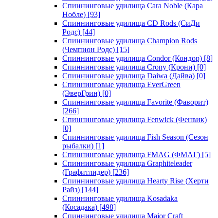
Спиннинговые удилища Cara Noble (Кара
Нобле)
[93]
Спиннинговые удилища CD Rods (СиДи
Родс)
[44]
Спиннинговые удилища Champion Rods
(Чемпион Родс)
[15]
Спиннинговые удилища Condor (Кондор)
[8]
Спиннинговые удилища Crony (Крони)
[0]
Спиннинговые удилища Daiwa (Дайва)
[0]
Спиннинговые удилища EverGreen
(ЭверГрин)
[0]
Спиннинговые удилища Favorite (Фаворит)
[266]
Спиннинговые удилища Fenwick (Фенвик)
[0]
Спиннинговые удилища Fish Season (Сезон
рыбалки)
[1]
Спиннинговые удилища FMAG (ФМАГ)
[5]
Спиннинговые удилища Graphiteleader
(Графитлидер)
[236]
Спиннинговые удилища Hearty Rise (Херти
Райз)
[144]
Спиннинговые удилища Kosadaka
(Косадака)
[498]
Спиннинговые удилища Major Craft