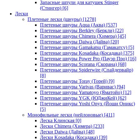
Запасные шпули для катушек Stinger
(Стингер)
[6]
Лески
Плетеные лески (шнуры)
[1278]
Плетеные шнуры Aqua (Аква)
[537]
Плетеные шнуры Berkley (Беркли)
[22]
Плетеные шнуры Chimera (Химера)
[45]
Плетеные шнуры Daiwa (Дайва)
[20]
Плетеные шнуры Gamakatsu (Гамакатсу)
[5]
Плетеные шнуры Kosadaka (Косадака)
[375]
Плетеные шнуры Power Pro (Пауэр Про)
[16]
Плетеные шнуры Scorana (Скорана)
[68]
Плетеные шнуры Spiderwire (Спайдервайр)
[8]
Плетеные шнуры Toray (Торей)
[9]
Плетеные шнуры Varivas (Варивас)
[94]
Плетеные шнуры Yamatoyo (Яматойо)
[12]
Плетеные шнуры YGK (ЮДжиКей)
[62]
Плетеные шнуры Yoshi Onyx (Йоши Оникс)
[5]
Монофильные лески (нейлоновые)
[411]
Леска Клинская
[0]
Лески Chimera (Химера)
[233]
Лески Daiwa (Дайва)
[48]
Лески Kosadaka (Косадака)
[39]