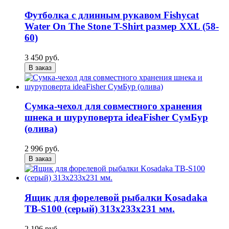
Футболка с длинным рукавом Fishycat
Water On The Stone T-Shirt размер XXL (58-
60)
3 450 руб.
В заказ
Сумка-чехол для совместного хранения
шнека и шуруповерта ideaFisher СумБур
(олива)
2 996 руб.
В заказ
Ящик для форелевой рыбалки Kosadaka
TB-S100 (серый) 313x233x231 мм.
2 196 руб.