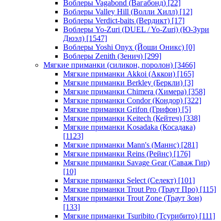
Воблеры Vagabond (Вагабонд)
[22]
Воблеры Valley Hill (Волли Хилл)
[12]
Воблеры Verdict-baits (Вердикт)
[17]
Воблеры Yo-Zuri (DUEL / Yo-Zuri) (Ю-Зури
Дюэл)
[1547]
Воблеры Yoshi Onyx (Йоши Оникс)
[0]
Воблеры Zenith (Зенич)
[299]
Мягкие приманки (силикон, поролон)
[3466]
Мягкие приманки Akkoi (Аккои)
[165]
Мягкие приманки Berkley (Беркли)
[3]
Мягкие приманки Chimera (Химера)
[358]
Мягкие приманки Condor (Кондор)
[322]
Мягкие приманки Grifon (Грифон)
[5]
Мягкие приманки Keitech (Кейтеч)
[338]
Мягкие приманки Kosadaka (Косадака)
[1123]
Мягкие приманки Mann's (Маннс)
[281]
Мягкие приманки Reins (Рейнс)
[176]
Мягкие приманки Savage Gear (Саваж Гир)
[10]
Мягкие приманки Select (Селект)
[101]
Мягкие приманки Trout Pro (Траут Про)
[115]
Мягкие приманки Trout Zone (Траут Зон)
[133]
Мягкие приманки Tsuribito (Тсурибито)
[111]