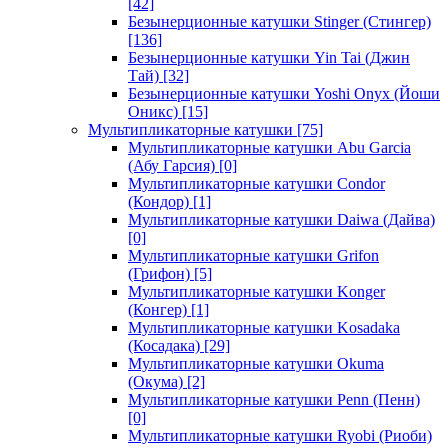
[42]
Безынерционные катушки Stinger (Стингер)
[136]
Безынерционные катушки Yin Tai (Джин
Тай)
[32]
Безынерционные катушки Yoshi Onyx (Йоши
Оникс)
[15]
Мультипликаторные катушки
[75]
Мультипликаторные катушки Abu Garcia
(Абу Гарсия)
[0]
Мультипликаторные катушки Condor
(Кондор)
[1]
Мультипликаторные катушки Daiwa (Дайва)
[0]
Мультипликаторные катушки Grifon
(Грифон)
[5]
Мультипликаторные катушки Konger
(Конгер)
[1]
Мультипликаторные катушки Kosadaka
(Косадака)
[29]
Мультипликаторные катушки Okuma
(Окума)
[2]
Мультипликаторные катушки Penn (Пенн)
[0]
Мультипликаторные катушки Ryobi (Риоби)