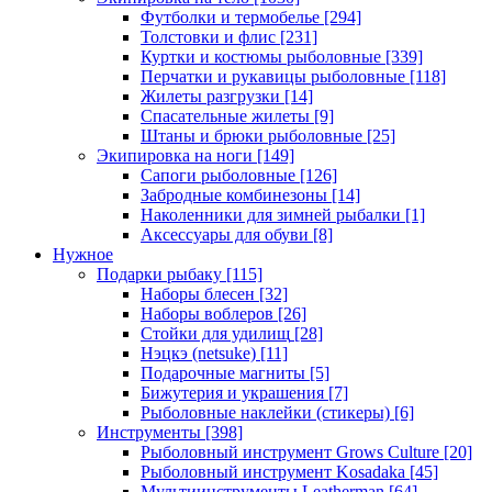
Футболки и термобелье
[294]
Толстовки и флис
[231]
Куртки и костюмы рыболовные
[339]
Перчатки и рукавицы рыболовные
[118]
Жилеты разгрузки
[14]
Спасательные жилеты
[9]
Штаны и брюки рыболовные
[25]
Экипировка на ноги
[149]
Сапоги рыболовные
[126]
Забродные комбинезоны
[14]
Наколенники для зимней рыбалки
[1]
Аксессуары для обуви
[8]
Нужное
Подарки рыбаку
[115]
Наборы блесен
[32]
Наборы воблеров
[26]
Стойки для удилищ
[28]
Нэцкэ (netsuke)
[11]
Подарочные магниты
[5]
Бижутерия и украшения
[7]
Рыболовные наклейки (стикеры)
[6]
Инструменты
[398]
Рыболовный инструмент Grows Culture
[20]
Рыболовный инструмент Kosadaka
[45]
Мультиинструменты Leatherman
[64]