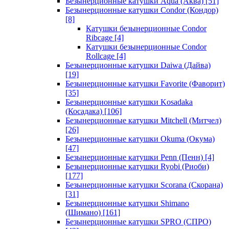
Безынерционные катушки Aqua (Аква)
[51]
Безынерционные катушки Condor (Кондор)
[8]
Катушки безынерционные Condor
Ribcage
[4]
Катушки безынерционные Condor
Rollcage
[4]
Безынерционные катушки Daiwa (Дайва)
[19]
Безынерционные катушки Favorite (Фаворит)
[35]
Безынерционные катушки Kosadaka
(Косадака)
[106]
Безынерционные катушки Mitchell (Митчел)
[26]
Безынерционные катушки Okuma (Окума)
[47]
Безынерционные катушки Penn (Пенн)
[4]
Безынерционные катушки Ryobi (Риоби)
[177]
Безынерционные катушки Scorana (Скорана)
[31]
Безынерционные катушки Shimano
(Шимано)
[161]
Безынерционные катушки SPRO (СПРО)