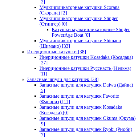
[2]
Мультипликаторные катушки Scorana
(Скорана)
[2]
Мультипликаторные катушки Stinger
(Стингер)
[0]
Катушки мультипликаторные Stinger
PowerAge Boat
[0]
Мультипликаторные катушки Shimano
(Шимано)
[33]
Инерционные катушки
[38]
Инерционные катушки Kosadaka (Косадака)
[27]
Инерционные катушки Русснасть (Нельма)
[11]
Запасные шпули для катушек
[38]
Запасные шпули для катушек Daiwa (Дайва)
[5]
Запасные шпули для катушек Favorite
(Фаворит)
[11]
Запасные шпули для катушек Kosadaka
(Косадака)
[0]
Запасные шпули для катушек Okuma (Окума)
[9]
Запасные шпули для катушек Ryobi (Риоби)
[7]