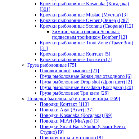
Крючки рыболовные Kosadaka (Косадака)
[301]
Крючки рыболовные Mustad (Мустад)
[3]
Крючки рыболовные Owner (Овнер)
[287]
Крючки рыболовные Scorana (Скорана)
[12]
Зимние джиг-головки Scorana с
подвесным тройником Bomber
[12]
Крючки рыболовные Trout Zone (Траут Зон)
[31]
Крючки рыболовные Контакт
[5]
Крючки рыболовные Три кита
[7]
Груза рыболовные
[75]
Головки вольфрамовые
[21]
Груза рыболовные Банан для отводного
[6]
Груза рыболовные Drop shot (Дроп шот)
[2]
Груза рыболовные Kosadaka (Косадака)
[20]
Груза рыболовные Три кита
[26]
Поводки (материалы) и поводочницы
[269]
Поводки Контакт
[113]
Поводки Agat (Агат)
[37]
Поводки Kosadaka (Косадака)
[99]
Поводки MiAri (МиАри)
[3]
Поводки Smart Baits Studio (Смарт Бейтс
Студио)
[9]
Поводочницы и мотовило
[8]