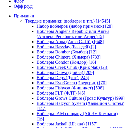
Флот
Офф роуд
Приманки
Твердые приманки (воблеры и т.п.)
[14545]
Набор воблеров (набор приманок)
[28]
Воблеры Angler's Republic или Anre's
(Англерс Репаблик или Анрес)
[5]
Воблеры Aqua (Аква С.-Пб.)
[648]
Воблеры Bassday (Бассдей)
[2]
Воблеры Bomber (Бомбер)
[12]
Воблеры Chimera (Химера)
[733]
Воблеры Condor (Кондор)
[16]
Воблеры Creek Chub (Крик Чаб)
[23]
Воблеры Daiwa (Дайва)
[209]
Воблеры Deps (Дэпс)
[245]
Воблеры EverGreen (Эвергрин)
[70]
Воблеры Fishycat (Фишикет)
[508]
Воблеры FLT (ФЛТ)
[46]
Воблеры Grows Culture (Гровс Культур)
[999]
Воблеры Halcyon System (Хальцион Систем)
[147]
Воблеры IAM company (Ай Эм Компани)
[16]
Воблеры Jackall (Шакал)
[1157]