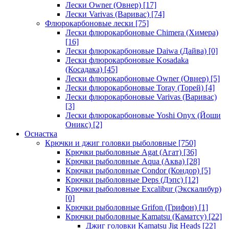
Лески Owner (Овнер)
[17]
Лески Varivas (Варивас)
[74]
Флюрокарбоновые лески
[75]
Лески флюрокарбоновые Chimera (Химера)
[16]
Лески флюрокарбоновые Daiwa (Дайва)
[0]
Лески флюрокарбоновые Kosadaka
(Косадака)
[45]
Лески флюрокарбоновые Owner (Овнер)
[5]
Лески флюрокарбоновые Toray (Торей)
[4]
Лески флюрокарбоновые Varivas (Варивас)
[3]
Лески флюрокарбоновые Yoshi Onyx (Йоши
Оникс)
[2]
Оснастка
Крючки и джиг головки рыболовные
[750]
Крючки рыболовные Agat (Агат)
[36]
Крючки рыболовные Aqua (Аква)
[28]
Крючки рыболовные Condor (Кондор)
[5]
Крючки рыболовные Deps (Дэпс)
[12]
Крючки рыболовные Excalibur (Экскалибур)
[0]
Крючки рыболовные Grifon (Грифон)
[1]
Крючки рыболовные Kamatsu (Каматсу)
[22]
Джиг головки Kamatsu Jig Heads
[22]