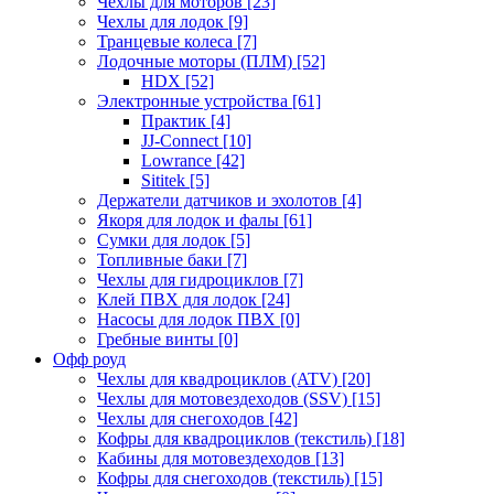
Чехлы для моторов
[23]
Чехлы для лодок
[9]
Транцевые колеса
[7]
Лодочные моторы (ПЛМ)
[52]
HDX
[52]
Электронные устройства
[61]
Практик
[4]
JJ-Connect
[10]
Lowrance
[42]
Sititek
[5]
Держатели датчиков и эхолотов
[4]
Якоря для лодок и фалы
[61]
Сумки для лодок
[5]
Топливные баки
[7]
Чехлы для гидроциклов
[7]
Клей ПВХ для лодок
[24]
Насосы для лодок ПВХ
[0]
Гребные винты
[0]
Офф роуд
Чехлы для квадроциклов (ATV)
[20]
Чехлы для мотовездеходов (SSV)
[15]
Чехлы для снегоходов
[42]
Кофры для квадроциклов (текстиль)
[18]
Кабины для мотовездеходов
[13]
Кофры для снегоходов (текстиль)
[15]