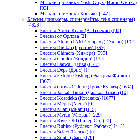
Мягкие приманки Yoshi Onyx (Йоши Оникс)
[83]
Мягкие приманки Контакт
[142]
Блесны (пилькеры, спинербейты, тейл-спиннеры)
[4626]
Блесны Алекс Краш (В. Терехин)
[90]
Блесны от Орлова
[2]
Блесны Akkoi (I AM Company) (Аккои)
[197]
Блесны Bretton (Брэттон)
[299]
Блесны Chimera (Химера)
[595]
Блесны Condor (Кондор)
[159]
Блесны Daiwa (Дайва)
[147]
Блесны Deps (Дэпс)
[1]
Блесны Extreme Fishing (Экстрим Фишинг)
[367]
Блесны Grows Culture (Гровс Культур)
[634]
Блесны Jackall Timon (Джакал Тимон)
[0]
Блесны Kosadaka (Косадака)
[1077]
Блесны Mepps (Мепс)
[0]
Блесны Miari (Миари)
[15]
Блесны Myran (Мюран)
[229]
Блесны River Old (Ривер Олд)
[0]
Блесны Rublex (Рублекс, Раблекс)
[413]
Блесны Select (Селект)
[0]
Блесны Smith (Смит)
[79]