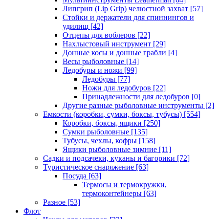
Липгрип (Lip Grip) челюстной захват
[57]
Стойки и держатели для спиннингов и
удилищ
[42]
Отцепы для воблеров
[22]
Нахлыстовый инструмент
[29]
Донные косы и донные грабли
[4]
Весы рыболовные
[14]
Ледобуры и ножи
[99]
Ледобуры
[77]
Ножи для ледобуров
[22]
Принадлежности для ледобуров
[0]
Другие разные рыболовные инструменты
[2]
Емкости (коробки, сумки, боксы, тубусы)
[554]
Коробки, боксы, ящики
[250]
Сумки рыболовные
[135]
Тубусы, чехлы, кофры
[158]
Ящики рыболовные зимние
[11]
Садки и подсачеки, куканы и багорики
[72]
Туристическое снаряжение
[63]
Посуда
[63]
Термосы и термокружки,
термоконтейнеры
[63]
Разное
[53]
Флот