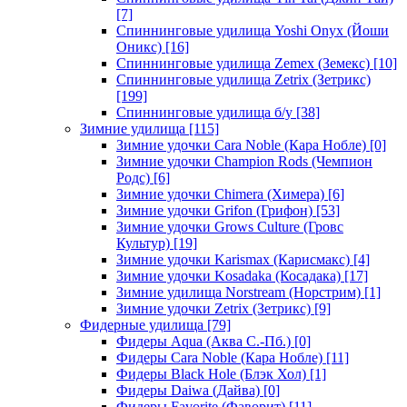
[7]
Спиннинговые удилища Yoshi Onyx (Йоши
Оникс)
[16]
Спиннинговые удилища Zemex (Земекс)
[10]
Спиннинговые удилища Zetrix (Зетрикс)
[199]
Спиннинговые удилища б/у
[38]
Зимние удилища
[115]
Зимние удочки Cara Noble (Кара Нобле)
[0]
Зимние удочки Champion Rods (Чемпион
Родс)
[6]
Зимние удочки Chimera (Химера)
[6]
Зимние удочки Grifon (Грифон)
[53]
Зимние удочки Grows Culture (Гровс
Культур)
[19]
Зимние удочки Karismax (Карисмакс)
[4]
Зимние удочки Kosadaka (Косадака)
[17]
Зимние удилища Norstream (Норстрим)
[1]
Зимние удочки Zetrix (Зетрикс)
[9]
Фидерные удилища
[79]
Фидеры Aqua (Аква С.-Пб.)
[0]
Фидеры Cara Noble (Кара Нобле)
[11]
Фидеры Black Hole (Блэк Хол)
[1]
Фидеры Daiwa (Дайва)
[0]
Фидеры Favorite (Фаворит)
[11]