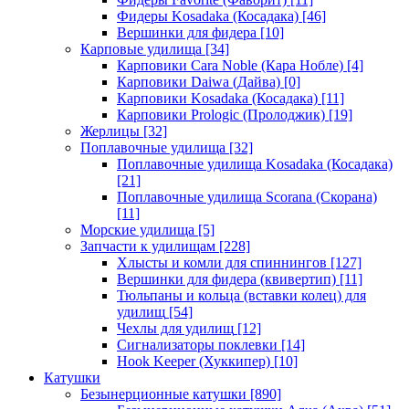
Фидеры Kosadaka (Косадака)
[46]
Вершинки для фидера
[10]
Карповые удилища
[34]
Карповики Cara Noble (Кара Нобле)
[4]
Карповики Daiwa (Дайва)
[0]
Карповики Kosadaka (Косадака)
[11]
Карповики Prologic (Пролоджик)
[19]
Жерлицы
[32]
Поплавочные удилища
[32]
Поплавочные удилища Kosadaka (Косадака)
[21]
Поплавочные удилища Scorana (Скорана)
[11]
Морские удилища
[5]
Запчасти к удилищам
[228]
Хлысты и комли для спиннингов
[127]
Вершинки для фидера (квивертип)
[11]
Тюльпаны и кольца (вставки колец) для
удилищ
[54]
Чехлы для удилищ
[12]
Сигнализаторы поклевки
[14]
Hook Keeper (Хуккипер)
[10]
Катушки
Безынерционные катушки
[890]