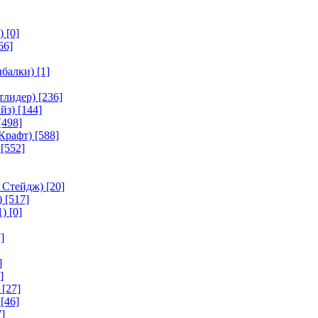
)
[0]
66]
ыбалки)
[1]
тлидер)
[236]
йз)
[144]
[498]
Крафт)
[588]
[552]
 Стейдж)
[20]
)
[517]
1)
[0]
]
]
]
[27]
[46]
]