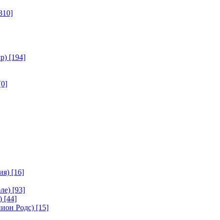
310]
р)
[194]
[0]
ия)
[16]
ле)
[93]
)
[44]
ион Родс)
[15]