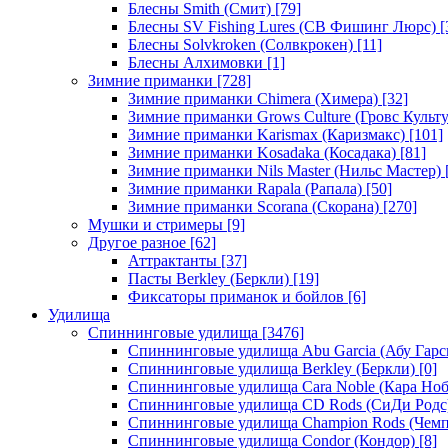
Блесны Smith (Смит)
[79]
Блесны SV Fishing Lures (СВ Фишинг Люрс)
[
Блесны Solvkroken (Солвкрокен)
[11]
Блесны Алхимовки
[1]
Зимние приманки
[728]
Зимние приманки Chimera (Химера)
[32]
Зимние приманки Grows Culture (Гровс Культу
Зимние приманки Karismax (Каризмакс)
[101]
Зимние приманки Kosadaka (Косадака)
[81]
Зимние приманки Nils Master (Нильс Мастер)
Зимние приманки Rapala (Рапала)
[50]
Зимние приманки Scorana (Скорана)
[270]
Мушки и стримеры
[9]
Другое разное
[62]
Аттрактанты
[37]
Пасты Berkley (Беркли)
[19]
Фиксаторы приманок и бойлов
[6]
Удилища
Спиннинговые удилища
[3476]
Спиннинговые удилища Abu Garcia (Абу Гарс
Спиннинговые удилища Berkley (Беркли)
[0]
Спиннинговые удилища Cara Noble (Кара Ноб
Спиннинговые удилища CD Rods (СиДи Родс
Спиннинговые удилища Champion Rods (Чемп
Спиннинговые удилища Condor (Кондор)
[8]