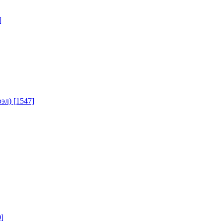
]
юэл)
[1547]
]