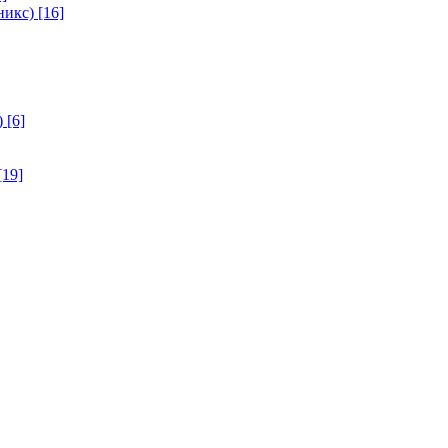
никс)
[16]
)
[6]
[19]