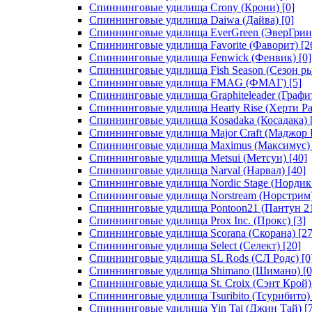
Спиннинговые удилища Crony (Крони)
[0]
Спиннинговые удилища Daiwa (Дайва)
[0]
Спиннинговые удилища EverGreen (ЭверГрин
Спиннинговые удилища Favorite (Фаворит)
[2
Спиннинговые удилища Fenwick (Фенвик)
[0]
Спиннинговые удилища Fish Season (Сезон р
Спиннинговые удилища FMAG (ФМАГ)
[5]
Спиннинговые удилища Graphiteleader (Графи
Спиннинговые удилища Hearty Rise (Херти Ра
Спиннинговые удилища Kosadaka (Косадака)
Спиннинговые удилища Major Craft (Маджор 
Спиннинговые удилища Maximus (Максимус)
Спиннинговые удилища Metsui (Метсуи)
[40]
Спиннинговые удилища Narval (Нарвал)
[40]
Спиннинговые удилища Nordic Stage (Нордик
Спиннинговые удилища Norstream (Норстрим
Спиннинговые удилища Pontoon21 (Пантун 2
Спиннинговые удилища Prox Inc. (Прокс)
[3]
Спиннинговые удилища Scorana (Скорана)
[27
Спиннинговые удилища Select (Селект)
[20]
Спиннинговые удилища SL Rods (СЛ Родс)
[0
Спиннинговые удилища Shimano (Шимано)
[0
Спиннинговые удилища St. Croix (Сэнт Крой)
Спиннинговые удилища Tsuribito (Тсурибито)
Спиннинговые удилища Yin Tai (Джин Тай)
[7