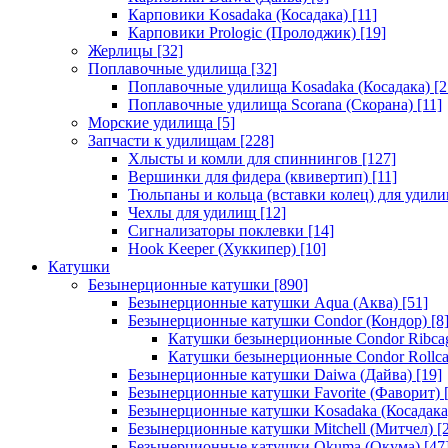
Карповики Kosadaka (Косадака)
[11]
Карповики Prologic (Пролоджик)
[19]
Жерлицы
[32]
Поплавочные удилища
[32]
Поплавочные удилища Kosadaka (Косадака)
[2
Поплавочные удилища Scorana (Скорана)
[11]
Морские удилища
[5]
Запчасти к удилищам
[228]
Хлысты и комли для спиннингов
[127]
Вершинки для фидера (квивертип)
[11]
Тюльпаны и кольца (вставки колец) для удил
Чехлы для удилищ
[12]
Сигнализаторы поклевки
[14]
Hook Keeper (Хуккипер)
[10]
Катушки
Безынерционные катушки
[890]
Безынерционные катушки Aqua (Аква)
[51]
Безынерционные катушки Condor (Кондор)
[8
Катушки безынерционные Condor Ribca
Катушки безынерционные Condor Rollc
Безынерционные катушки Daiwa (Дайва)
[19]
Безынерционные катушки Favorite (Фаворит)
[
Безынерционные катушки Kosadaka (Косадака
Безынерционные катушки Mitchell (Митчел)
[2
Безынерционные катушки Okuma (Окума)
[47