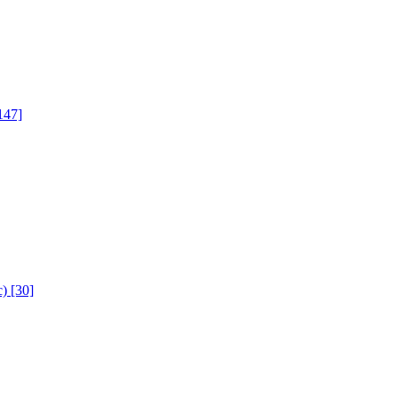
147]
с)
[30]