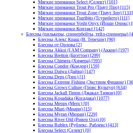
Мягкие приманки Select (Селект)
[101]
Мягкие приманки Trout Pro (Траут Про)
[115]
Мягкие приманки Trout Zone (Траут Зон)
[133]
Мягкие приманки Tsuribito (Тсурибито)
[111]
Мягкие приманки Yoshi Onyx (Йоши Оникс)
[
Мягкие приманки Контакт
[142]
Блесны (пилькеры, спинербейты, тейл-спиннеры)
[4
Блесны Алекс Краш (В. Терехин)
[90]
Блесны от Орлова
[2]
Блесны Akkoi (I AM Company) (Аккои)
[197]
Блесны Bretton (Брэттон)
[299]
Блесны Chimera (Химера)
[595]
Блесны Condor (Кондор)
[159]
Блесны Daiwa (Дайва)
[147]
Блесны Deps (Дэпс)
[1]
Блесны Extreme Fishing (Экстрим Фишинг)
[36
Блесны Grows Culture (Гровс Культур)
[634]
Блесны Jackall Timon (Джакал Тимон)
[0]
Блесны Kosadaka (Косадака)
[1077]
Блесны Mepps (Мепс)
[0]
Блесны Miari (Миари)
[15]
Блесны Myran (Мюран)
[229]
Блесны River Old (Ривер Олд)
[0]
Блесны Rublex (Рублекс, Раблекс)
[413]
Блесны Select (Селект)
[0]