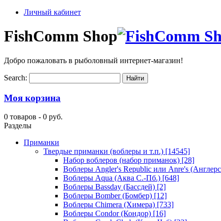
Личный кабинет
FishComm Shop
Добро пожаловать в рыболовный интернет-магазин!
Search:
Моя корзина
0 товаров -
0 руб.
Разделы
Приманки
Твердые приманки (воблеры и т.п.)
[14545]
Набор воблеров (набор приманок)
[28]
Воблеры Angler's Republic или Anre's (Англер
Воблеры Aqua (Аква С.-Пб.)
[648]
Воблеры Bassday (Бассдей)
[2]
Воблеры Bomber (Бомбер)
[12]
Воблеры Chimera (Химера)
[733]
Воблеры Condor (Кондор)
[16]