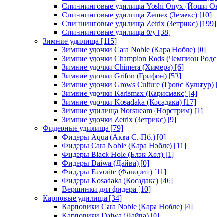
Спиннинговые удилища Yoshi Onyx (Йоши О
Спиннинговые удилища Zemex (Земекс)
[10]
Спиннинговые удилища Zetrix (Зетрикс)
[199]
Спиннинговые удилища б/у
[38]
Зимние удилища
[115]
Зимние удочки Cara Noble (Кара Нобле)
[0]
Зимние удочки Champion Rods (Чемпион Родс
Зимние удочки Chimera (Химера)
[6]
Зимние удочки Grifon (Грифон)
[53]
Зимние удочки Grows Culture (Гровс Культур)
Зимние удочки Karismax (Карисмакс)
[4]
Зимние удочки Kosadaka (Косадака)
[17]
Зимние удилища Norstream (Норстрим)
[1]
Зимние удочки Zetrix (Зетрикс)
[9]
Фидерные удилища
[79]
Фидеры Aqua (Аква С.-Пб.)
[0]
Фидеры Cara Noble (Кара Нобле)
[11]
Фидеры Black Hole (Блэк Хол)
[1]
Фидеры Daiwa (Дайва)
[0]
Фидеры Favorite (Фаворит)
[11]
Фидеры Kosadaka (Косадака)
[46]
Вершинки для фидера
[10]
Карповые удилища
[34]
Карповики Cara Noble (Кара Нобле)
[4]
Карповики Daiwa (Дайва)
[0]