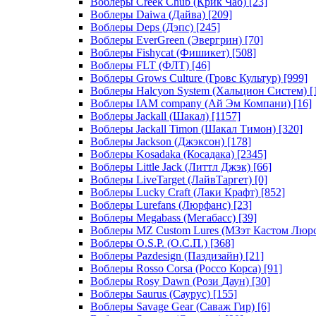
Воблеры Creek Chub (Крик Чаб)
[23]
Воблеры Daiwa (Дайва)
[209]
Воблеры Deps (Дэпс)
[245]
Воблеры EverGreen (Эвергрин)
[70]
Воблеры Fishycat (Фишикет)
[508]
Воблеры FLT (ФЛТ)
[46]
Воблеры Grows Culture (Гровс Культур)
[999]
Воблеры Halcyon System (Хальцион Систем)
[
Воблеры IAM company (Ай Эм Компани)
[16]
Воблеры Jackall (Шакал)
[1157]
Воблеры Jackall Timon (Шакал Тимон)
[320]
Воблеры Jackson (Джэксон)
[178]
Воблеры Kosadaka (Косадака)
[2345]
Воблеры Little Jack (Литтл Джэк)
[66]
Воблеры LiveTarget (ЛайвТаргет)
[0]
Воблеры Lucky Craft (Лаки Крафт)
[852]
Воблеры Lurefans (Люрфанс)
[23]
Воблеры Megabass (Мегабасс)
[39]
Воблеры MZ Custom Lures (МЗэт Кастом Люр
Воблеры O.S.P. (О.С.П.)
[368]
Воблеры Pazdesign (Паздизайн)
[21]
Воблеры Rosso Corsa (Россо Корса)
[91]
Воблеры Rosy Dawn (Рози Даун)
[30]
Воблеры Saurus (Саурус)
[155]
Воблеры Savage Gear (Саваж Гир)
[6]