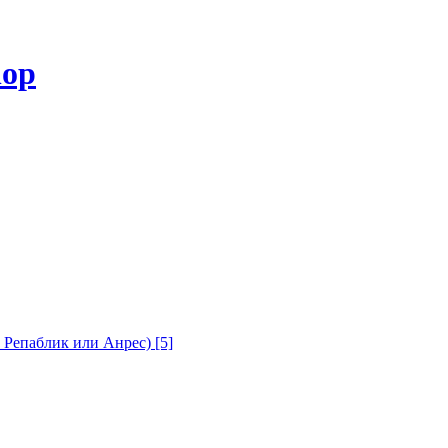
с Репаблик или Анрес)
[5]