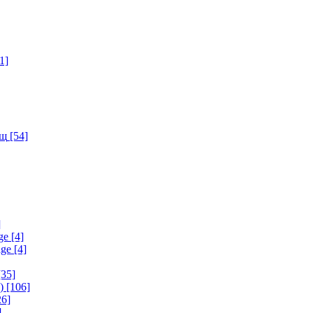
1]
ищ
[54]
]
ge
[4]
age
[4]
35]
)
[106]
6]
]