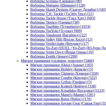
Воблеры Scorana (Скорана)
[90]
Воблеры Shimano (Шимано)
[128]
Воблеры Skagit Designs (Скагит Дизайнс)
[183
Воблеры T.H. Tackle (ТиЭйч Текл)
[21]
Воблеры Tackle House (Тэкл Хаус)
[693]
Воблеры Tiemco (Тиемко)
[30]
Воблеры Tsuribito (Тсурибито)
[1074]
Воблеры TsuYoki (Тсуеки)
[909]
Воблеры Vagabond (Вагабонд)
[22]
Воблеры Valley Hill (Волли Хилл)
[12]
Воблеры Verdict-baits (Вердикт)
[17]
Воблеры Yo-Zuri (DUEL / Yo-Zuri) (Ю-Зури Д
Воблеры Yoshi Onyx (Йоши Оникс)
[0]
Воблеры Zenith (Зенич)
[299]
Мягкие приманки (силикон, поролон)
[3466]
Мягкие приманки Akkoi (Аккои)
[165]
Мягкие приманки Berkley (Беркли)
[3]
Мягкие приманки Chimera (Химера)
[358]
Мягкие приманки Condor (Кондор)
[322]
Мягкие приманки Grifon (Грифон)
[5]
Мягкие приманки Keitech (Кейтеч)
[338]
Мягкие приманки Kosadaka (Косадака)
[1123]
Мягкие приманки Mann's (Маннс)
[281]
Мягкие приманки Reins (Рейнс)
[176]
Мягкие приманки Savage Gear (Саваж Гир)
[10