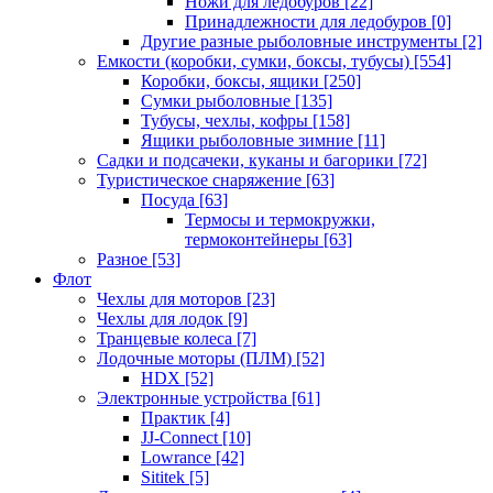
Ножи для ледобуров
[22]
Принадлежности для ледобуров
[0]
Другие разные рыболовные инструменты
[2]
Емкости (коробки, сумки, боксы, тубусы)
[554]
Коробки, боксы, ящики
[250]
Сумки рыболовные
[135]
Тубусы, чехлы, кофры
[158]
Ящики рыболовные зимние
[11]
Садки и подсачеки, куканы и багорики
[72]
Туристическое снаряжение
[63]
Посуда
[63]
Термосы и термокружки,
термоконтейнеры
[63]
Разное
[53]
Флот
Чехлы для моторов
[23]
Чехлы для лодок
[9]
Транцевые колеса
[7]
Лодочные моторы (ПЛМ)
[52]
HDX
[52]
Электронные устройства
[61]
Практик
[4]
JJ-Connect
[10]
Lowrance
[42]
Sititek
[5]