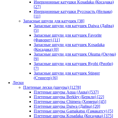
Инерционные катушки Kosadaka (Косадака)
[27]
Инерционные катушки Русснасть (Нельма)
[11]
Запасные шпули для катушек
[38]
Запасные шпули для катушек Daiwa (Дайва)
[5]
Запасные шпули для катушек Favorite
(Фаворит)
[11]
Запасные шпули для катушек Kosadaka
(Косадака)
[0]
Запасные шпули для катушек Okuma (Окума)
[9]
Запасные шпули для катушек Ryobi (Риоби)
[7]
Запасные шпули для катушек Stinger
(Стингер)
[6]
Лески
Плетеные лески (шнуры)
[1278]
Плетеные шнуры Aqua (Аква)
[537]
Плетеные шнуры Berkley (Беркли)
[22]
Плетеные шнуры Chimera (Химера)
[45]
Плетеные шнуры Daiwa (Дайва)
[20]
Плетеные шнуры Gamakatsu (Гамакатсу)
[5]
Плетеные шнуры Kosadaka (Косадака)
[375]