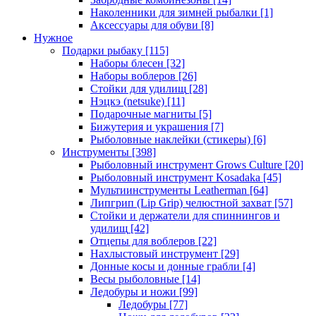
Наколенники для зимней рыбалки
[1]
Аксессуары для обуви
[8]
Нужное
Подарки рыбаку
[115]
Наборы блесен
[32]
Наборы воблеров
[26]
Стойки для удилищ
[28]
Нэцкэ (netsuke)
[11]
Подарочные магниты
[5]
Бижутерия и украшения
[7]
Рыболовные наклейки (стикеры)
[6]
Инструменты
[398]
Рыболовный инструмент Grows Culture
[20]
Рыболовный инструмент Kosadaka
[45]
Мультиинструменты Leatherman
[64]
Липгрип (Lip Grip) челюстной захват
[57]
Стойки и держатели для спиннингов и
удилищ
[42]
Отцепы для воблеров
[22]
Нахлыстовый инструмент
[29]
Донные косы и донные грабли
[4]
Весы рыболовные
[14]
Ледобуры и ножи
[99]
Ледобуры
[77]