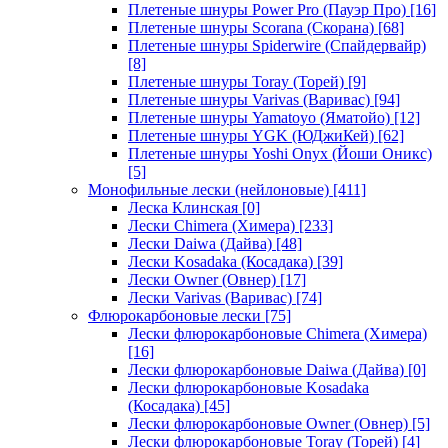
Плетеные шнуры Power Pro (Пауэр Про)
[16]
Плетеные шнуры Scorana (Скорана)
[68]
Плетеные шнуры Spiderwire (Спайдервайр)
[8]
Плетеные шнуры Toray (Торей)
[9]
Плетеные шнуры Varivas (Варивас)
[94]
Плетеные шнуры Yamatoyo (Яматойо)
[12]
Плетеные шнуры YGK (ЮДжиКей)
[62]
Плетеные шнуры Yoshi Onyx (Йоши Оникс)
[5]
Монофильные лески (нейлоновые)
[411]
Леска Клинская
[0]
Лески Chimera (Химера)
[233]
Лески Daiwa (Дайва)
[48]
Лески Kosadaka (Косадака)
[39]
Лески Owner (Овнер)
[17]
Лески Varivas (Варивас)
[74]
Флюрокарбоновые лески
[75]
Лески флюрокарбоновые Chimera (Химера)
[16]
Лески флюрокарбоновые Daiwa (Дайва)
[0]
Лески флюрокарбоновые Kosadaka
(Косадака)
[45]
Лески флюрокарбоновые Owner (Овнер)
[5]
Лески флюрокарбоновые Toray (Торей)
[4]