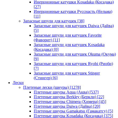
Инерционные катушки Kosadaka (Косадака)
[27]
Инерционные катушки Русснасть (Нельма)
[11]
Запасные шпули для катушек
[38]
Запасные шпули для катушек Daiwa (Дайва)
[5]
Запасные шпули для катушек Favorite
(Фаворит)
[11]
Запасные шпули для катушек Kosadaka
(Косадака)
[0]
Запасные шпули для катушек Okuma (Окума)
[9]
Запасные шпули для катушек Ryobi (Риоби)
[7]
Запасные шпули для катушек Stinger
(Стингер)
[6]
Лески
Плетеные лески (шнуры)
[1278]
Плетеные шнуры Aqua (Аква)
[537]
Плетеные шнуры Berkley (Беркли)
[22]
Плетеные шнуры Chimera (Химера)
[45]
Плетеные шнуры Daiwa (Дайва)
[20]
Плетеные шнуры Gamakatsu (Гамакатсу)
[5]
Плетеные шнуры Kosadaka (Косадака)
[375]