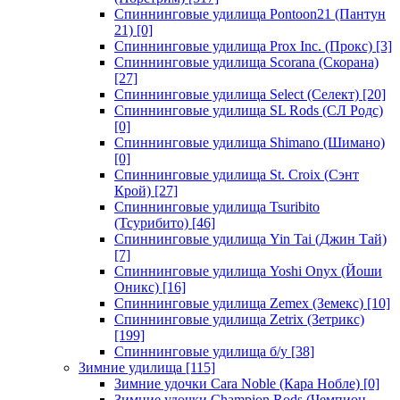
Спиннинговые удилища Pontoon21 (Пантун
21)
[0]
Спиннинговые удилища Prox Inc. (Прокс)
[3]
Спиннинговые удилища Scorana (Скорана)
[27]
Спиннинговые удилища Select (Селект)
[20]
Спиннинговые удилища SL Rods (СЛ Родс)
[0]
Спиннинговые удилища Shimano (Шимано)
[0]
Спиннинговые удилища St. Croix (Сэнт
Крой)
[27]
Спиннинговые удилища Tsuribito
(Тсурибито)
[46]
Спиннинговые удилища Yin Tai (Джин Тай)
[7]
Спиннинговые удилища Yoshi Onyx (Йоши
Оникс)
[16]
Спиннинговые удилища Zemex (Земекс)
[10]
Спиннинговые удилища Zetrix (Зетрикс)
[199]
Спиннинговые удилища б/у
[38]
Зимние удилища
[115]
Зимние удочки Cara Noble (Кара Нобле)
[0]
Зимние удочки Champion Rods (Чемпион