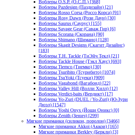
Воблеры O.S.P. (О.С.П.)
[368]
Воблеры Pazdesign (Паздизайн)
[21]
Воблеры Rosso Corsa (Россо Корса)
[91]
Воблеры Rosy Dawn (Рози Даун)
[30]
Воблеры Saurus (Саурус)
[155]
Воблеры Savage Gear (Саваж Гир)
[6]
Воблеры Scorana (Скорана)
[90]
Воблеры Shimano (Шимано)
[128]
Воблеры Skagit Designs (Скагит Дизайнс)
[183]
Воблеры T.H. Tackle (ТиЭйч Текл)
[21]
Воблеры Tackle House (Тэкл Хаус)
[693]
Воблеры Tiemco (Тиемко)
[30]
Воблеры Tsuribito (Тсурибито)
[1074]
Воблеры TsuYoki (Тсуеки)
[909]
Воблеры Vagabond (Вагабонд)
[22]
Воблеры Valley Hill (Волли Хилл)
[12]
Воблеры Verdict-baits (Вердикт)
[17]
Воблеры Yo-Zuri (DUEL / Yo-Zuri) (Ю-Зури
Дюэл)
[1547]
Воблеры Yoshi Onyx (Йоши Оникс)
[0]
Воблеры Zenith (Зенич)
[299]
Мягкие приманки (силикон, поролон)
[3466]
Мягкие приманки Akkoi (Аккои)
[165]
Мягкие приманки Berkley (Беркли)
[3]