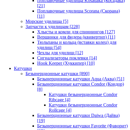
Поплавочные удилища Kosadaka (Косадака)
[21]
Поплавочные удилища Scorana (Скорана)
[11]
Морские удилища
[5]
Запчасти к удилищам
[228]
Хлысты и комли для спиннингов
[127]
Вершинки для фидера (квивертип)
[11]
Тюльпаны и кольца (вставки колец) для
удилищ
[54]
Чехлы для удилищ
[12]
Сигнализаторы поклевки
[14]
Hook Keeper (Хуккипер)
[10]
Катушки
Безынерционные катушки
[890]
Безынерционные катушки Aqua (Аква)
[51]
Безынерционные катушки Condor (Кондор)
[8]
Катушки безынерционные Condor
Ribcage
[4]
Катушки безынерционные Condor
Rollcage
[4]
Безынерционные катушки Daiwa (Дайва)
[19]
Безынерционные катушки Favorite (Фаворит)