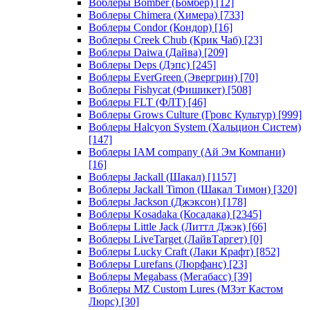
Воблеры Bomber (Бомбер)
[12]
Воблеры Chimera (Химера)
[733]
Воблеры Condor (Кондор)
[16]
Воблеры Creek Chub (Крик Чаб)
[23]
Воблеры Daiwa (Дайва)
[209]
Воблеры Deps (Дэпс)
[245]
Воблеры EverGreen (Эвергрин)
[70]
Воблеры Fishycat (Фишикет)
[508]
Воблеры FLT (ФЛТ)
[46]
Воблеры Grows Culture (Гровс Культур)
[999]
Воблеры Halcyon System (Хальцион Систем)
[147]
Воблеры IAM company (Ай Эм Компани)
[16]
Воблеры Jackall (Шакал)
[1157]
Воблеры Jackall Timon (Шакал Тимон)
[320]
Воблеры Jackson (Джэксон)
[178]
Воблеры Kosadaka (Косадака)
[2345]
Воблеры Little Jack (Литтл Джэк)
[66]
Воблеры LiveTarget (ЛайвТаргет)
[0]
Воблеры Lucky Craft (Лаки Крафт)
[852]
Воблеры Lurefans (Люрфанс)
[23]
Воблеры Megabass (Мегабасс)
[39]
Воблеры MZ Custom Lures (МЗэт Кастом
Люрс)
[30]