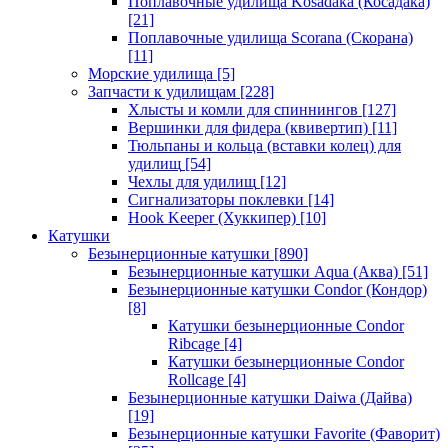
Поплавочные удилища Kosadaka (Косадака)
[21]
Поплавочные удилища Scorana (Скорана)
[11]
Морские удилища
[5]
Запчасти к удилищам
[228]
Хлысты и комли для спиннингов
[127]
Вершинки для фидера (квивертип)
[11]
Тюльпаны и кольца (вставки колец) для
удилищ
[54]
Чехлы для удилищ
[12]
Сигнализаторы поклевки
[14]
Hook Keeper (Хуккипер)
[10]
Катушки
Безынерционные катушки
[890]
Безынерционные катушки Aqua (Аква)
[51]
Безынерционные катушки Condor (Кондор)
[8]
Катушки безынерционные Condor
Ribcage
[4]
Катушки безынерционные Condor
Rollcage
[4]
Безынерционные катушки Daiwa (Дайва)
[19]
Безынерционные катушки Favorite (Фаворит)