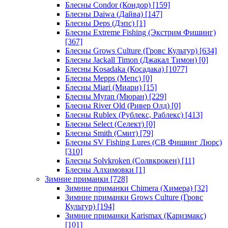
Блесны Condor (Кондор)
[159]
Блесны Daiwa (Дайва)
[147]
Блесны Deps (Дэпс)
[1]
Блесны Extreme Fishing (Экстрим Фишинг)
[367]
Блесны Grows Culture (Гровс Культур)
[634]
Блесны Jackall Timon (Джакал Тимон)
[0]
Блесны Kosadaka (Косадака)
[1077]
Блесны Mepps (Мепс)
[0]
Блесны Miari (Миари)
[15]
Блесны Myran (Мюран)
[229]
Блесны River Old (Ривер Олд)
[0]
Блесны Rublex (Рублекс, Раблекс)
[413]
Блесны Select (Селект)
[0]
Блесны Smith (Смит)
[79]
Блесны SV Fishing Lures (СВ Фишинг Люрс)
[310]
Блесны Solvkroken (Солвкрокен)
[11]
Блесны Алхимовки
[1]
Зимние приманки
[728]
Зимние приманки Chimera (Химера)
[32]
Зимние приманки Grows Culture (Гровс
Культур)
[194]
Зимние приманки Karismax (Каризмакс)
[101]