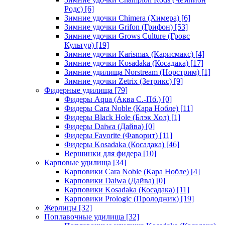
Родс)
[6]
Зимние удочки Chimera (Химера)
[6]
Зимние удочки Grifon (Грифон)
[53]
Зимние удочки Grows Culture (Гровс
Культур)
[19]
Зимние удочки Karismax (Карисмакс)
[4]
Зимние удочки Kosadaka (Косадака)
[17]
Зимние удилища Norstream (Норстрим)
[1]
Зимние удочки Zetrix (Зетрикс)
[9]
Фидерные удилища
[79]
Фидеры Aqua (Аква С.-Пб.)
[0]
Фидеры Cara Noble (Кара Нобле)
[11]
Фидеры Black Hole (Блэк Хол)
[1]
Фидеры Daiwa (Дайва)
[0]
Фидеры Favorite (Фаворит)
[11]
Фидеры Kosadaka (Косадака)
[46]
Вершинки для фидера
[10]
Карповые удилища
[34]
Карповики Cara Noble (Кара Нобле)
[4]
Карповики Daiwa (Дайва)
[0]
Карповики Kosadaka (Косадака)
[11]
Карповики Prologic (Пролоджик)
[19]
Жерлицы
[32]
Поплавочные удилища
[32]