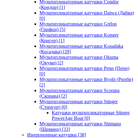
Мультипликаторные катушки Condor
(Кондор)
[1]
Мультипликаторные катушки Daiwa (Дайва)
[0]
Мультипликаторные катушки Grifon
(Грифон)
[5]
Мультипликаторные катушки Konger
(Конгер)
[1]
Мультипликаторные катушки Kosadaka
(Косадака)
[29]
Мультипликаторные катушки Okuma
(Окума)
[2]
Мультипликаторные катушки Penn (Пенн)
[0]
Мультипликаторные катушки Ryobi (Риоби)
[2]
Мультипликаторные катушки Scorana
(Скорана)
[2]
Мультипликаторные катушки Stinger
(Стингер)
[0]
Катушки мультипликаторные Stinger
PowerAge Boat
[0]
Мультипликаторные катушки Shimano
(Шимано)
[33]
Инерционные катушки
[38]