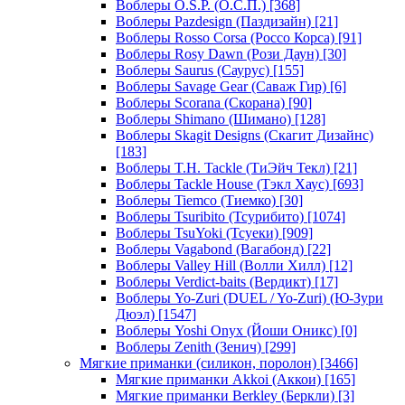
Воблеры O.S.P. (О.С.П.)
[368]
Воблеры Pazdesign (Паздизайн)
[21]
Воблеры Rosso Corsa (Россо Корса)
[91]
Воблеры Rosy Dawn (Рози Даун)
[30]
Воблеры Saurus (Саурус)
[155]
Воблеры Savage Gear (Саваж Гир)
[6]
Воблеры Scorana (Скорана)
[90]
Воблеры Shimano (Шимано)
[128]
Воблеры Skagit Designs (Скагит Дизайнс)
[183]
Воблеры T.H. Tackle (ТиЭйч Текл)
[21]
Воблеры Tackle House (Тэкл Хаус)
[693]
Воблеры Tiemco (Тиемко)
[30]
Воблеры Tsuribito (Тсурибито)
[1074]
Воблеры TsuYoki (Тсуеки)
[909]
Воблеры Vagabond (Вагабонд)
[22]
Воблеры Valley Hill (Волли Хилл)
[12]
Воблеры Verdict-baits (Вердикт)
[17]
Воблеры Yo-Zuri (DUEL / Yo-Zuri) (Ю-Зури
Дюэл)
[1547]
Воблеры Yoshi Onyx (Йоши Оникс)
[0]
Воблеры Zenith (Зенич)
[299]
Мягкие приманки (силикон, поролон)
[3466]
Мягкие приманки Akkoi (Аккои)
[165]
Мягкие приманки Berkley (Беркли)
[3]