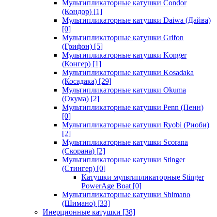
Мультипликаторные катушки Condor
(Кондор)
[1]
Мультипликаторные катушки Daiwa (Дайва)
[0]
Мультипликаторные катушки Grifon
(Грифон)
[5]
Мультипликаторные катушки Konger
(Конгер)
[1]
Мультипликаторные катушки Kosadaka
(Косадака)
[29]
Мультипликаторные катушки Okuma
(Окума)
[2]
Мультипликаторные катушки Penn (Пенн)
[0]
Мультипликаторные катушки Ryobi (Риоби)
[2]
Мультипликаторные катушки Scorana
(Скорана)
[2]
Мультипликаторные катушки Stinger
(Стингер)
[0]
Катушки мультипликаторные Stinger
PowerAge Boat
[0]
Мультипликаторные катушки Shimano
(Шимано)
[33]
Инерционные катушки
[38]