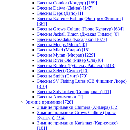
Блесны Condor (Кондор)
[159]
Блесны Daiwa (Дайва)
[147]
Блесны Deps (Дэпс)
[1]
Блесны Extreme Fishing (Экстрим Фишинг)
[367]
Блесны Grows Culture (Гровс Культур)
[634]
Блесны Jackall Timon (Джакал Тимон)
[0]
Блесны Kosadaka (Косадака)
[1077]
Блесны Mepps (Мепс)
[0]
Блесны Miari (Миари)
[15]
Блесны Myran (Мюран)
[229]
Блесны River Old (Ривер Олд)
[0]
Блесны Rublex (Рублекс, Раблекс)
[413]
Блесны Select (Селект)
[0]
Блесны Smith (Смит)
[79]
Блесны SV Fishing Lures (СВ Фишинг Люрс)
[310]
Блесны Solvkroken (Солвкрокен)
[11]
Блесны Алхимовки
[1]
Зимние приманки
[728]
Зимние приманки Chimera (Химера)
[32]
Зимние приманки Grows Culture (Гровс
Культур)
[194]
Зимние приманки Karismax (Каризмакс)
[101]