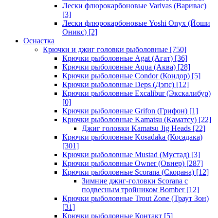
Лески флюрокарбоновые Varivas (Варивас)
[3]
Лески флюрокарбоновые Yoshi Onyx (Йоши
Оникс)
[2]
Оснастка
Крючки и джиг головки рыболовные
[750]
Крючки рыболовные Agat (Агат)
[36]
Крючки рыболовные Aqua (Аква)
[28]
Крючки рыболовные Condor (Кондор)
[5]
Крючки рыболовные Deps (Дэпс)
[12]
Крючки рыболовные Excalibur (Экскалибур)
[0]
Крючки рыболовные Grifon (Грифон)
[1]
Крючки рыболовные Kamatsu (Каматсу)
[22]
Джиг головки Kamatsu Jig Heads
[22]
Крючки рыболовные Kosadaka (Косадака)
[301]
Крючки рыболовные Mustad (Мустад)
[3]
Крючки рыболовные Owner (Овнер)
[287]
Крючки рыболовные Scorana (Скорана)
[12]
Зимние джиг-головки Scorana с
подвесным тройником Bomber
[12]
Крючки рыболовные Trout Zone (Траут Зон)
[31]
Крючки рыболовные Контакт
[5]