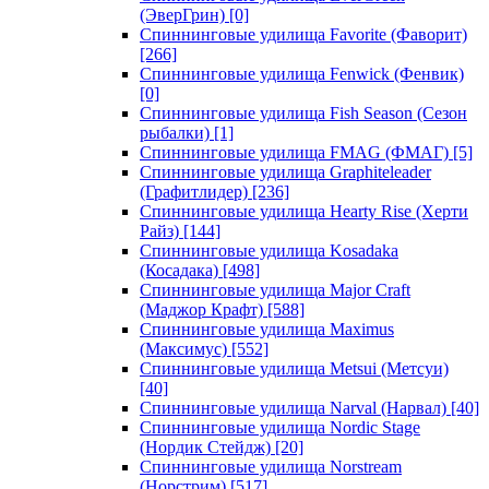
(ЭверГрин)
[0]
Спиннинговые удилища Favorite (Фаворит)
[266]
Спиннинговые удилища Fenwick (Фенвик)
[0]
Спиннинговые удилища Fish Season (Сезон
рыбалки)
[1]
Спиннинговые удилища FMAG (ФМАГ)
[5]
Спиннинговые удилища Graphiteleader
(Графитлидер)
[236]
Спиннинговые удилища Hearty Rise (Херти
Райз)
[144]
Спиннинговые удилища Kosadaka
(Косадака)
[498]
Спиннинговые удилища Major Craft
(Маджор Крафт)
[588]
Спиннинговые удилища Maximus
(Максимус)
[552]
Спиннинговые удилища Metsui (Метсуи)
[40]
Спиннинговые удилища Narval (Нарвал)
[40]
Спиннинговые удилища Nordic Stage
(Нордик Стейдж)
[20]
Спиннинговые удилища Norstream
(Норстрим)
[517]