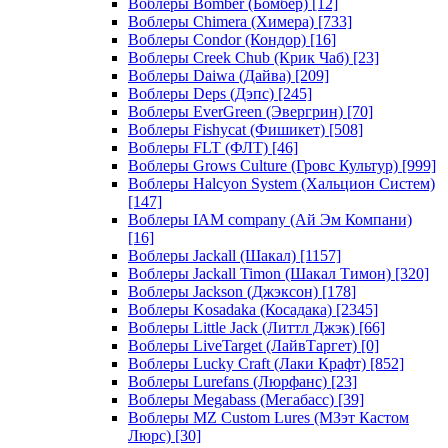
Воблеры Bomber (Бомбер)
[12]
Воблеры Chimera (Химера)
[733]
Воблеры Condor (Кондор)
[16]
Воблеры Creek Chub (Крик Чаб)
[23]
Воблеры Daiwa (Дайва)
[209]
Воблеры Deps (Дэпс)
[245]
Воблеры EverGreen (Эвергрин)
[70]
Воблеры Fishycat (Фишикет)
[508]
Воблеры FLT (ФЛТ)
[46]
Воблеры Grows Culture (Гровс Культур)
[999]
Воблеры Halcyon System (Хальцион Систем)
[147]
Воблеры IAM company (Ай Эм Компани)
[16]
Воблеры Jackall (Шакал)
[1157]
Воблеры Jackall Timon (Шакал Тимон)
[320]
Воблеры Jackson (Джэксон)
[178]
Воблеры Kosadaka (Косадака)
[2345]
Воблеры Little Jack (Литтл Джэк)
[66]
Воблеры LiveTarget (ЛайвТаргет)
[0]
Воблеры Lucky Craft (Лаки Крафт)
[852]
Воблеры Lurefans (Люрфанс)
[23]
Воблеры Megabass (Мегабасс)
[39]
Воблеры MZ Custom Lures (МЗэт Кастом
Люрс)
[30]