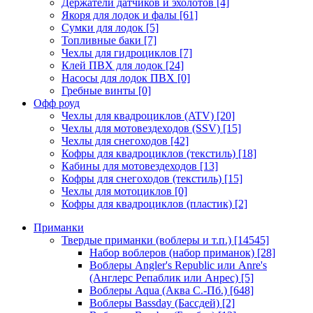
Держатели датчиков и эхолотов
[4]
Якоря для лодок и фалы
[61]
Сумки для лодок
[5]
Топливные баки
[7]
Чехлы для гидроциклов
[7]
Клей ПВХ для лодок
[24]
Насосы для лодок ПВХ
[0]
Гребные винты
[0]
Офф роуд
Чехлы для квадроциклов (ATV)
[20]
Чехлы для мотовездеходов (SSV)
[15]
Чехлы для снегоходов
[42]
Кофры для квадроциклов (текстиль)
[18]
Кабины для мотовездеходов
[13]
Кофры для снегоходов (текстиль)
[15]
Чехлы для мотоциклов
[0]
Кофры для квадроциклов (пластик)
[2]
Приманки
Твердые приманки (воблеры и т.п.)
[14545]
Набор воблеров (набор приманок)
[28]
Воблеры Angler's Republic или Anre's
(Англерс Репаблик или Анрес)
[5]
Воблеры Aqua (Аква С.-Пб.)
[648]
Воблеры Bassday (Бассдей)
[2]