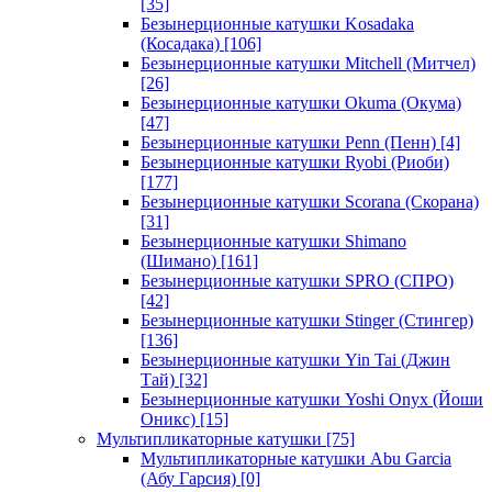
[35]
Безынерционные катушки Kosadaka
(Косадака)
[106]
Безынерционные катушки Mitchell (Митчел)
[26]
Безынерционные катушки Okuma (Окума)
[47]
Безынерционные катушки Penn (Пенн)
[4]
Безынерционные катушки Ryobi (Риоби)
[177]
Безынерционные катушки Scorana (Скорана)
[31]
Безынерционные катушки Shimano
(Шимано)
[161]
Безынерционные катушки SPRO (СПРО)
[42]
Безынерционные катушки Stinger (Стингер)
[136]
Безынерционные катушки Yin Tai (Джин
Тай)
[32]
Безынерционные катушки Yoshi Onyx (Йоши
Оникс)
[15]
Мультипликаторные катушки
[75]
Мультипликаторные катушки Abu Garcia
(Абу Гарсия)
[0]