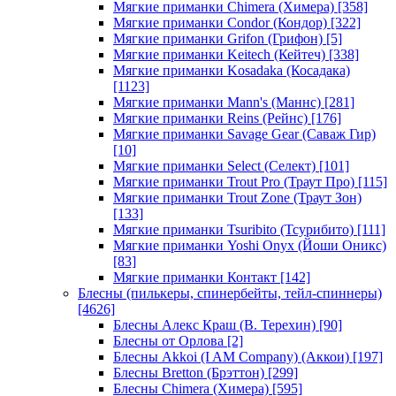
Мягкие приманки Chimera (Химера)
[358]
Мягкие приманки Condor (Кондор)
[322]
Мягкие приманки Grifon (Грифон)
[5]
Мягкие приманки Keitech (Кейтеч)
[338]
Мягкие приманки Kosadaka (Косадака)
[1123]
Мягкие приманки Mann's (Маннс)
[281]
Мягкие приманки Reins (Рейнс)
[176]
Мягкие приманки Savage Gear (Саваж Гир)
[10]
Мягкие приманки Select (Селект)
[101]
Мягкие приманки Trout Pro (Траут Про)
[115]
Мягкие приманки Trout Zone (Траут Зон)
[133]
Мягкие приманки Tsuribito (Тсурибито)
[111]
Мягкие приманки Yoshi Onyx (Йоши Оникс)
[83]
Мягкие приманки Контакт
[142]
Блесны (пилькеры, спинербейты, тейл-спиннеры)
[4626]
Блесны Алекс Краш (В. Терехин)
[90]
Блесны от Орлова
[2]
Блесны Akkoi (I AM Company) (Аккои)
[197]
Блесны Bretton (Брэттон)
[299]
Блесны Chimera (Химера)
[595]