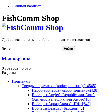
Личный кабинет
FishComm Shop
Добро пожаловать в рыболовный интернет-магазин!
Search:
Моя корзина
0 товаров -
0 руб.
Разделы
Приманки
Твердые приманки (воблеры и т.п.)
[14545]
Набор воблеров (набор приманок)
[28]
Воблеры Angler's Republic или Anre's
(Англерс Репаблик или Анрес)
[5]
Воблеры Aqua (Аква С.-Пб.)
[648]
Воблеры Bassday (Бассдей)
[2]