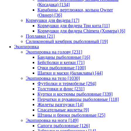
(Косадака)
[134]
Карабины, вертлюжки, кольца Owner
(Овнер)
[36]
Кормушки для фидера
[17]
Кормушки для фидера Три кита
[11]
Кормушки для фидера Chimera (Химера)
[6]
Поплавки
[21]
Силиконовый кембрик рыболовный
[19]
Экипировка
Экипировка на голову
[231]
Банданы рыболовные
[16]
Бейсболки и кепки
[71]
Очки рыболовные
[100]
Шапки и маски (балаклавы)
[44]
Экипировка на тело
[1030]
Футболки и термобелье
[294]
Толстовки и флис
[231]
Куртки и костюмы рыболовные
[339]
Перчатки и рукавицы рыболовные
[118]
Жилеты разгрузки
[14]
Спасательные жилеты
[9]
Штаны и брюки рыболовные
[25]
Экипировка на ноги
[149]
Сапоги рыболовные
[126]
Забродные комбинезоны
[14]