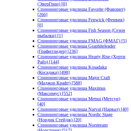
(ЭверГрин)
[0]
Спиннинговые удилища Favorite (Фаворит)
[266]
Спиннинговые удилища Fenwick (Фенвик)
[0]
Спиннинговые удилища Fish Season (Сезон
рыбалки)
[1]
Спиннинговые удилища FMAG (ФМАГ)
[5]
Спиннинговые удилища Graphiteleader
(Графитлидер)
[236]
Спиннинговые удилища Hearty Rise (Херти
Райз)
[144]
Спиннинговые удилища Kosadaka
(Косадака)
[498]
Спиннинговые удилища Major Craft
(Маджор Крафт)
[588]
Спиннинговые удилища Maximus
(Максимус)
[552]
Спиннинговые удилища Metsui (Метсуи)
[40]
Спиннинговые удилища Narval (Нарвал)
[40]
Спиннинговые удилища Nordic Stage
(Нордик Стейдж)
[20]
Спиннинговые удилища Norstream
(Норстрим)
[517]