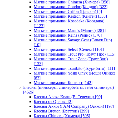
Мягкие приманки Chimera (Химера)
[358]
Мягкие приманки Condor (Кондор)
[322]
Мягкие приманки Grifon (Грифон)
[5]
Мягкие приманки Keitech (Кейтеч)
[338]
Мягкие приманки Kosadaka (Косадака)
[1123]
Мягкие приманки Mann's (Маннс)
[281]
Мягкие приманки Reins (Рейнс)
[176]
Мягкие приманки Savage Gear (Саваж Гир)
[10]
Мягкие приманки Select (Селект)
[101]
Мягкие приманки Trout Pro (Траут Про)
[115]
Мягкие приманки Trout Zone (Траут Зон)
[133]
Мягкие приманки Tsuribito (Тсурибито)
[111]
Мягкие приманки Yoshi Onyx (Йоши Оникс)
[83]
Мягкие приманки Контакт
[142]
Блесны (пилькеры, спинербейты, тейл-спиннеры)
[4626]
Блесны Алекс Краш (В. Терехин)
[90]
Блесны от Орлова
[2]
Блесны Akkoi (I AM Company) (Аккои)
[197]
Блесны Bretton (Брэттон)
[299]
Блесны Chimera (Химера)
[595]