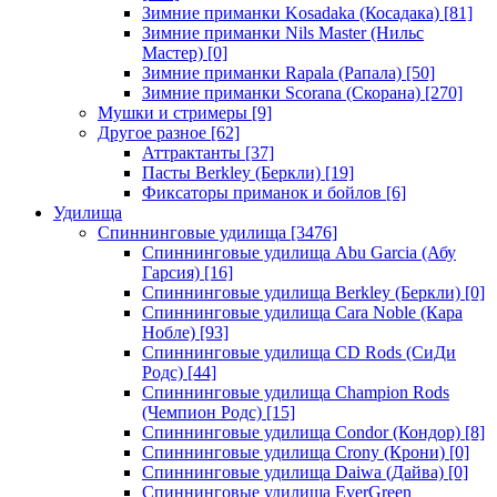
Зимние приманки Kosadaka (Косадака)
[81]
Зимние приманки Nils Master (Нильс
Мастер)
[0]
Зимние приманки Rapala (Рапала)
[50]
Зимние приманки Scorana (Скорана)
[270]
Мушки и стримеры
[9]
Другое разное
[62]
Аттрактанты
[37]
Пасты Berkley (Беркли)
[19]
Фиксаторы приманок и бойлов
[6]
Удилища
Спиннинговые удилища
[3476]
Спиннинговые удилища Abu Garcia (Абу
Гарсия)
[16]
Спиннинговые удилища Berkley (Беркли)
[0]
Спиннинговые удилища Cara Noble (Кара
Нобле)
[93]
Спиннинговые удилища CD Rods (СиДи
Родс)
[44]
Спиннинговые удилища Champion Rods
(Чемпион Родс)
[15]
Спиннинговые удилища Condor (Кондор)
[8]
Спиннинговые удилища Crony (Крони)
[0]
Спиннинговые удилища Daiwa (Дайва)
[0]
Спиннинговые удилища EverGreen