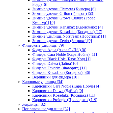
Родс)
[6]
Зимние удочки Chimera (Химера)
[6]
Зимние удочки Grifon (Грифон)
[53]
Зимние удочки Grows Culture (Гровс
Культур)
[19]
Зимние удочки Karismax (Карисмакс)
[4]
Зимние удочки Kosadaka (Косадака)
[17]
Зимние удилища Norstream (Норстрим)
[1]
Зимние удочки Zetrix (Зетрикс)
[9]
Фидерные удилища
[79]
Фидеры Aqua (Аква С.-Пб.)
[0]
Фидеры Cara Noble (Кара Нобле)
[11]
Фидеры Black Hole (Блэк Хол)
[1]
Фидеры Daiwa (Дайва)
[0]
Фидеры Favorite (Фаворит)
[11]
Фидеры Kosadaka (Косадака)
[46]
Вершинки для фидера
[10]
Карповые удилища
[34]
Карповики Cara Noble (Кара Нобле)
[4]
Карповики Daiwa (Дайва)
[0]
Карповики Kosadaka (Косадака)
[11]
Карповики Prologic (Пролоджик)
[19]
Жерлицы
[32]
Поплавочные удилища
[32]