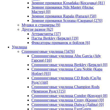
Зимние приманки Kosadaka (Косадака)
[81]
Зимние приманки Nils Master (Нильс
Мастер)
[0]
Зимние приманки Rapala (Рапала)
[50]
Зимние приманки Scorana (Скорана)
[270]
Мушки и стримеры
[9]
Другое разное
[62]
Аттрактанты
[37]
Пасты Berkley (Беркли)
[19]
Фиксаторы приманок и бойлов
[6]
Удилища
Спиннинговые удилища
[3476]
Спиннинговые удилища Abu Garcia (Абу
Гарсия)
[16]
Спиннинговые удилища Berkley (Беркли)
[0]
Спиннинговые удилища Cara Noble (Кара
Нобле)
[93]
Спиннинговые удилища CD Rods (СиДи
Родс)
[44]
Спиннинговые удилища Champion Rods
(Чемпион Родс)
[15]
Спиннинговые удилища Condor (Кондор)
[8]
Спиннинговые удилища Crony (Крони)
[0]
Спиннинговые удилища Daiwa (Дайва)
[0]
Спиннинговые удилища EverGreen