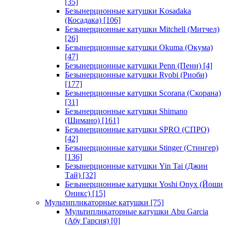
[35]
Безынерционные катушки Kosadaka
(Косадака)
[106]
Безынерционные катушки Mitchell (Митчел)
[26]
Безынерционные катушки Okuma (Окума)
[47]
Безынерционные катушки Penn (Пенн)
[4]
Безынерционные катушки Ryobi (Риоби)
[177]
Безынерционные катушки Scorana (Скорана)
[31]
Безынерционные катушки Shimano
(Шимано)
[161]
Безынерционные катушки SPRO (СПРО)
[42]
Безынерционные катушки Stinger (Стингер)
[136]
Безынерционные катушки Yin Tai (Джин
Тай)
[32]
Безынерционные катушки Yoshi Onyx (Йоши
Оникс)
[15]
Мультипликаторные катушки
[75]
Мультипликаторные катушки Abu Garcia
(Абу Гарсия)
[0]