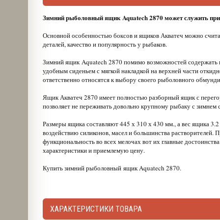
Зимний рыболовный ящик Aquatech 2870 может служить при
Основной особенностью боксов и ящиков Акватеч можно счит
деталей, качество и популярность у рыбаков.
Зимний ящик Aquatech 2870 помимо возможностей содержать в
удобным сиденьем с мягкой накладкой на верхней части откид
ответственно относятся к выбору своего рыболовного обмунди
Ящик Акватеч 2870 имеет полностью разборный ящик с перегоро
позволяет не переживать довольно крупному рыбаку с зимнем 
Размеры ящика составляют 445 х 310 х 430 мм., а вес ящика 3.
воздействию силиконов, масел и большинства растворителей. П
функциональность во всех мелочах вот их главные достоинств
характеристики и приемлемую цену.
Купить зимний рыболовный ящик Aquatech 2870.
ХАРАКТЕРИСТИКИ ТОВАРА