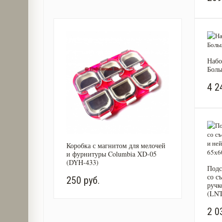
Набо
Боль
4 2
Коробка с магнитом для мелочей
и фурнитуры Columbia XD-05
(DYH-433)
Подс
со с
250 руб.
ручк
(LNT
2 0