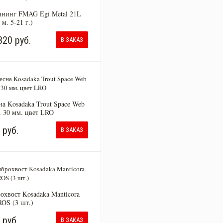
нинг FMAG Egi Metal 21L
 м. 5-21 г.)
320 руб.
В ЗАКАЗ
на Kosadaka Trout Space Web
г. 30 мм. цвет LRO
 руб.
В ЗАКАЗ
охвост Kosadaka Manticora
ROS (3 шт.)
 руб.
В ЗАКАЗ