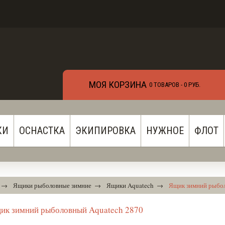
МОЯ КОРЗИНА
0 ТОВАРОВ -
0 РУБ.
КИ
ОСНАСТКА
ЭКИПИРОВКА
НУЖНОЕ
ФЛОТ
→
Ящики рыболовные зимние
→
Ящики Aquatech
→
Ящик зимний рыбол
ик зимний рыболовный Aquatech 2870