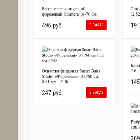
Багор телескопический
Спин
форелевый Chimera 18-70 см.
(2.52
496 руб.
19 
В ЗАКАЗ
Блес
2.6 
Оснастка фидерная Smart Baits
Studio «Форелевая» 100/60 см.
145
0.31 мм. 12 lb.
247 руб.
В ЗАКАЗ
Вибр
100 
269