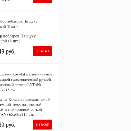
р воблеров На щуку
шой (8 шт.)
49 руб.
В ЗАКАЗ
ачек Kosadaka алюминиевый
ъемной телескопической
ой и нейлоновой сеткой
AN) 65х60х215 см.
39 руб.
В ЗАКАЗ