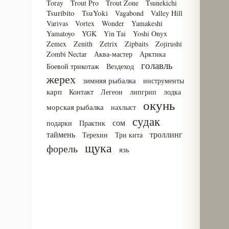
Toray
Trout Pro
Trout Zone
Tsunekichi
Tsuribito
TsuYoki
Vagabond
Valley Hill
Varivas
Vortex
Wonder
Yamakeshi
Yamatoyo
YGK
Yin Tai
Yoshi Onyx
Zemex
Zenith
Zetrix
Zipbaits
Zojirushi
Zombi Nectar
Аква-мастер
Арктика
голавль
Боевой трикотаж
Вездеход
жерех
зимняя рыбалка
инструменты
карп
Контакт
Легеон
липгрип
лодка
окунь
морская рыбалка
нахлыст
судак
сом
подарки
Практик
таймень
троллинг
Терехин
Три кита
щука
форель
язь