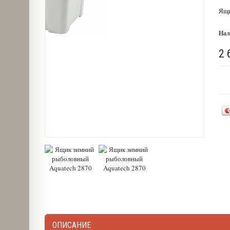
Ящи
Нал
2 
ОПИСАНИЕ