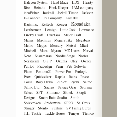
Halcyon System
Hand Made
HDX
Hearty
Rise
Heinola
Hook Keeper
IAM company
Jackall
ideaFisher
Jackall Timon
Jackson
JJ-Connect
JS Company
Kamatsu
Kosadaka
Karismax
Keitech
Konger
Leatherman
Lemigo
Little Jack
Lowrance
Lucky Craft
Lurefans
Major Craft
Manns
Maximus
Mega Strike
Megabass
Meiho
Mepps
Mercury
Metsui
Miari
Mitchell
Mora
Myran
MZ Lures
Narval
Nero
Nissamaran
Nordic Stage
Nories
Norstream
O.S.P.
Okuma
Oley
Owner
Patriot
Pazdesign
Penn
Petr Golovin
Plano
Pontoon21
Power Pro
Prologic
Prox
Quicksilver
Rapala
Reins
Rosso
Corsa
Rosy Dawn
Rublex
Ryobi
Salmo
Salmo Ltd.
Saurus
Savage Gear
Scorana
Select
SFT
Shimano
Sititek
Skagit
Designs
Smart Baits Studio
Smith
Solvkroken
Spiderwire
SPRO
St. Croix
Stinger
Stonfo
Sunline
SV Fishig Lures
T.H. Tackle
Tackle House
Tenryu
Tiemco