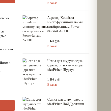
В заказ
Аэратор Kosadaka
альных
многофункциональный
со встроенным Power-
банком A-3001
тся
орые
1 420 руб.
В заказ
рамм, что
Чехол для шуруповерта
йкого к
(дрели) и аккумулятора
ideaFisher Шуртук
е
1 196 руб.
В заказ
Сумка для шуруповерта
ideaFisher ПоДДрельник