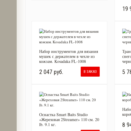
19 
Набор инструментов для вязания
Тран
мушек с держателем в чехле из
снег
кожзам. Kosadaka FL-1008
черн
2 047 руб.
5 7
В ЗАКАЗ
Набо
коро
Оснастка Smart Baits Studio
«Жереховая 2Streamer» 110 см. 20
8 9
lb. 9.1 кг.