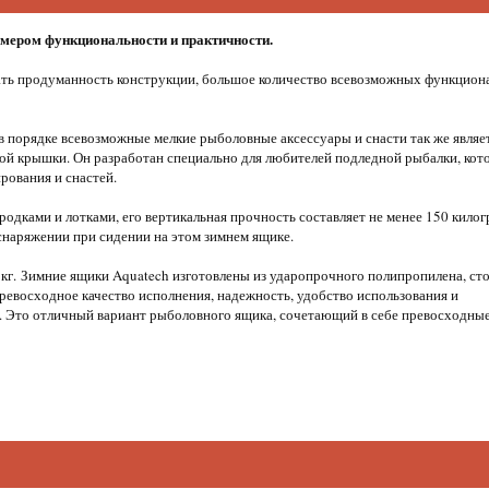
мером функциональности и практичности.
ать продуманность конструкции, большое количество всевозможных функцион
 порядке всевозможные мелкие рыболовные аксессуары и снасти так же являе
ной крышки. Он разработан специально для любителей подледной рыбалки, кот
рования и снастей.
дками и лотками, его вертикальная прочность составляет не менее 150 килог
снаряжении при сидении на этом зимнем ящике.
2 кг. Зимние ящики Aquatech изготовлены из ударопрочного полипропилена, сто
ревосходное качество исполнения, надежность, удобство использования и
а. Это отличный вариант рыболовного ящика, сочетающий в себе превосходны