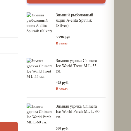
Зимний рыболовный
ящик A-elita Sputnik
(Silver)
3 798 руб.
В заказ
Зимняя удочка Chimera
Ice World Trout M L-55
см.
498 руб.
В заказ
Зимняя удочка Chimera
Ice World Perch ML L-60
см.
550 руб.