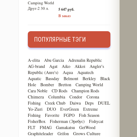
5 647 руб.
В заказ
ПОПУЛЯРНЫЕ ТЭГИ
A-elita
Abu Garcia
Adrenalin Republic
AG-brand
Agat
Aiko
Akkoi
Angler's
Aqua
Republic (Anre's)
Aquatech
Aquatic
Bassday
Belmont
Berkley
Black
Hole
Bomber
Bretton
Camping World
Cara Noble
CD Rods
Champion Rods
Chimera
Columbia
Condor
Corona
DUEL
Fishing
Creek Chub
Daiwa
Deps
Yo-Zuri
DUO
EverGreen
Extreme
Fishing
Favorite
FGPO
Fish Season
FisherBox
Fisherman (Эребус)
Fishycat
FLT
FMAG
Gamakatsu
GetWood
Grows Culture
Graphiteleader
Grifon