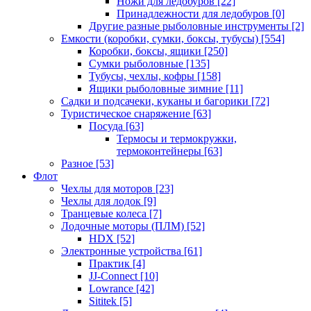
Ножи для ледобуров
[22]
Принадлежности для ледобуров
[0]
Другие разные рыболовные инструменты
[2]
Емкости (коробки, сумки, боксы, тубусы)
[554]
Коробки, боксы, ящики
[250]
Сумки рыболовные
[135]
Тубусы, чехлы, кофры
[158]
Ящики рыболовные зимние
[11]
Садки и подсачеки, куканы и багорики
[72]
Туристическое снаряжение
[63]
Посуда
[63]
Термосы и термокружки,
термоконтейнеры
[63]
Разное
[53]
Флот
Чехлы для моторов
[23]
Чехлы для лодок
[9]
Транцевые колеса
[7]
Лодочные моторы (ПЛМ)
[52]
HDX
[52]
Электронные устройства
[61]
Практик
[4]
JJ-Connect
[10]
Lowrance
[42]
Sititek
[5]