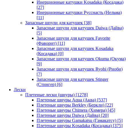
Инерционные катушки Kosadaka (Косадака)
[27]
Инерционные катушки Русснасть (Нельма)
[11]
Запасные шпули для катушек
[38]
Запасные шпули для катушек Daiwa (Дайва)
[5]
Запасные шпули для катушек Favorite
(Фаворит)
[11]
Запасные шпули для катушек Kosadaka
(Косадака)
[0]
Запасные шпули для катушек Okuma (Окума)
[9]
Запасные шпули для катушек Ryobi (Риоби)
[7]
Запасные шпули для катушек Stinger
(Стингер)
[6]
Лески
Плетеные лески (шнуры)
[1278]
Плетеные шнуры Aqua (Аква)
[537]
Плетеные шнуры Berkley (Беркли)
[22]
Плетеные шнуры Chimera (Химера)
[45]
Плетеные шнуры Daiwa (Дайва)
[20]
Плетеные шнуры Gamakatsu (Гамакатсу)
[5]
Плетеные шнуры Kosadaka (Косадака)
[375]