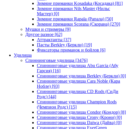
Зимние приманки Kosadaka (Косадака)
[81]
Зимние приманки Nils Master (Нильс
Мастер)
[0]
Зимние приманки Rapala (Рапала)
[50]
Зимние приманки Scorana (Скорана)
[270]
Мушки и стримеры
[9]
Другое разное
[62]
Аттрактанты
[37]
Пасты Berkley (Беркли)
[19]
Фиксаторы приманок и бойлов
[6]
Удилища
Спиннинговые удилища
[3476]
Спиннинговые удилища Abu Garcia (Абу
Гарсия)
[16]
Спиннинговые удилища Berkley (Беркли)
[0]
Спиннинговые удилища Cara Noble (Кара
Нобле)
[93]
Спиннинговые удилища CD Rods (СиДи
Родс)
[44]
Спиннинговые удилища Champion Rods
(Чемпион Родс)
[15]
Спиннинговые удилища Condor (Кондор)
[8]
Спиннинговые удилища Crony (Крони)
[0]
Спиннинговые удилища Daiwa (Дайва)
[0]
Спиннинговые удилища EverGreen