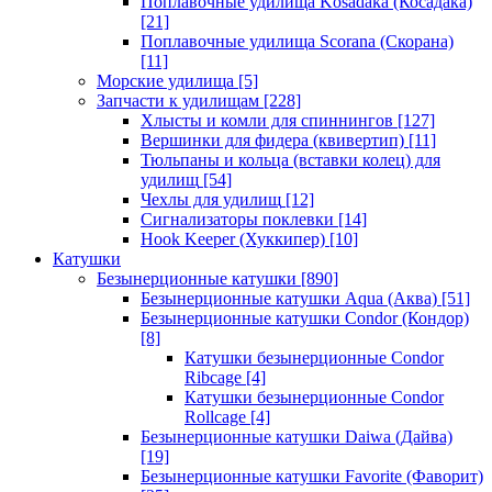
Поплавочные удилища Kosadaka (Косадака)
[21]
Поплавочные удилища Scorana (Скорана)
[11]
Морские удилища
[5]
Запчасти к удилищам
[228]
Хлысты и комли для спиннингов
[127]
Вершинки для фидера (квивертип)
[11]
Тюльпаны и кольца (вставки колец) для
удилищ
[54]
Чехлы для удилищ
[12]
Сигнализаторы поклевки
[14]
Hook Keeper (Хуккипер)
[10]
Катушки
Безынерционные катушки
[890]
Безынерционные катушки Aqua (Аква)
[51]
Безынерционные катушки Condor (Кондор)
[8]
Катушки безынерционные Condor
Ribcage
[4]
Катушки безынерционные Condor
Rollcage
[4]
Безынерционные катушки Daiwa (Дайва)
[19]
Безынерционные катушки Favorite (Фаворит)