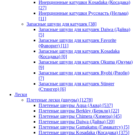
Инерционные катушки Kosadaka (Косадака)
[27]
Инерционные катушки Русснасть (Нельма)
[11]
Запасные шпули для катушек
[38]
Запасные шпули для катушек Daiwa (Дайва)
[5]
Запасные шпули для катушек Favorite
(Фаворит)
[11]
Запасные шпули для катушек Kosadaka
(Косадака)
[0]
Запасные шпули для катушек Okuma (Окума)
[9]
Запасные шпули для катушек Ryobi (Риоби)
[7]
Запасные шпули для катушек Stinger
(Стингер)
[6]
Лески
Плетеные лески (шнуры)
[1278]
Плетеные шнуры Aqua (Аква)
[537]
Плетеные шнуры Berkley (Беркли)
[22]
Плетеные шнуры Chimera (Химера)
[45]
Плетеные шнуры Daiwa (Дайва)
[20]
Плетеные шнуры Gamakatsu (Гамакатсу)
[5]
Плетеные шнуры Kosadaka (Косадака)
[375]