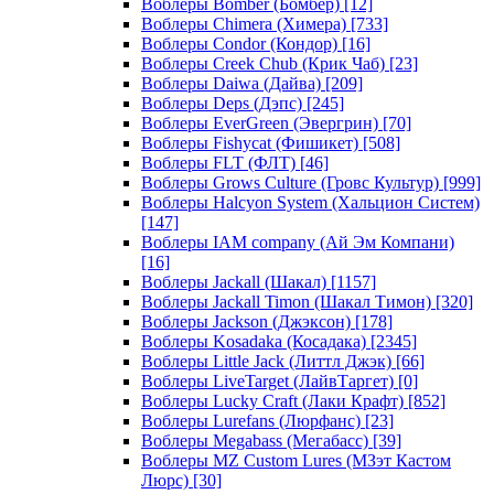
Воблеры Bomber (Бомбер)
[12]
Воблеры Chimera (Химера)
[733]
Воблеры Condor (Кондор)
[16]
Воблеры Creek Chub (Крик Чаб)
[23]
Воблеры Daiwa (Дайва)
[209]
Воблеры Deps (Дэпс)
[245]
Воблеры EverGreen (Эвергрин)
[70]
Воблеры Fishycat (Фишикет)
[508]
Воблеры FLT (ФЛТ)
[46]
Воблеры Grows Culture (Гровс Культур)
[999]
Воблеры Halcyon System (Хальцион Систем)
[147]
Воблеры IAM company (Ай Эм Компани)
[16]
Воблеры Jackall (Шакал)
[1157]
Воблеры Jackall Timon (Шакал Тимон)
[320]
Воблеры Jackson (Джэксон)
[178]
Воблеры Kosadaka (Косадака)
[2345]
Воблеры Little Jack (Литтл Джэк)
[66]
Воблеры LiveTarget (ЛайвТаргет)
[0]
Воблеры Lucky Craft (Лаки Крафт)
[852]
Воблеры Lurefans (Люрфанс)
[23]
Воблеры Megabass (Мегабасс)
[39]
Воблеры MZ Custom Lures (МЗэт Кастом
Люрс)
[30]