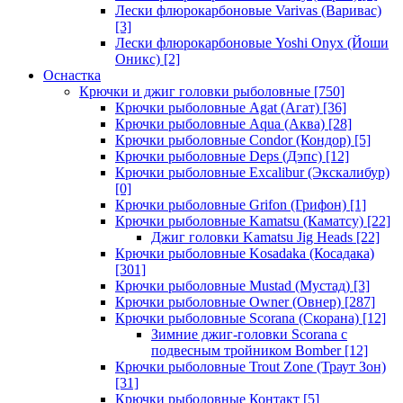
Лески флюрокарбоновые Varivas (Варивас)
[3]
Лески флюрокарбоновые Yoshi Onyx (Йоши
Оникс)
[2]
Оснастка
Крючки и джиг головки рыболовные
[750]
Крючки рыболовные Agat (Агат)
[36]
Крючки рыболовные Aqua (Аква)
[28]
Крючки рыболовные Condor (Кондор)
[5]
Крючки рыболовные Deps (Дэпс)
[12]
Крючки рыболовные Excalibur (Экскалибур)
[0]
Крючки рыболовные Grifon (Грифон)
[1]
Крючки рыболовные Kamatsu (Каматсу)
[22]
Джиг головки Kamatsu Jig Heads
[22]
Крючки рыболовные Kosadaka (Косадака)
[301]
Крючки рыболовные Mustad (Мустад)
[3]
Крючки рыболовные Owner (Овнер)
[287]
Крючки рыболовные Scorana (Скорана)
[12]
Зимние джиг-головки Scorana с
подвесным тройником Bomber
[12]
Крючки рыболовные Trout Zone (Траут Зон)
[31]
Крючки рыболовные Контакт
[5]