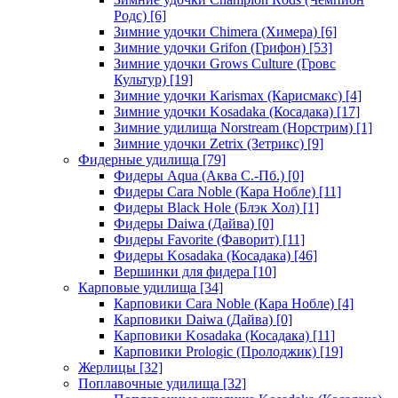
Родс)
[6]
Зимние удочки Chimera (Химера)
[6]
Зимние удочки Grifon (Грифон)
[53]
Зимние удочки Grows Culture (Гровс
Культур)
[19]
Зимние удочки Karismax (Карисмакс)
[4]
Зимние удочки Kosadaka (Косадака)
[17]
Зимние удилища Norstream (Норстрим)
[1]
Зимние удочки Zetrix (Зетрикс)
[9]
Фидерные удилища
[79]
Фидеры Aqua (Аква С.-Пб.)
[0]
Фидеры Cara Noble (Кара Нобле)
[11]
Фидеры Black Hole (Блэк Хол)
[1]
Фидеры Daiwa (Дайва)
[0]
Фидеры Favorite (Фаворит)
[11]
Фидеры Kosadaka (Косадака)
[46]
Вершинки для фидера
[10]
Карповые удилища
[34]
Карповики Cara Noble (Кара Нобле)
[4]
Карповики Daiwa (Дайва)
[0]
Карповики Kosadaka (Косадака)
[11]
Карповики Prologic (Пролоджик)
[19]
Жерлицы
[32]
Поплавочные удилища
[32]