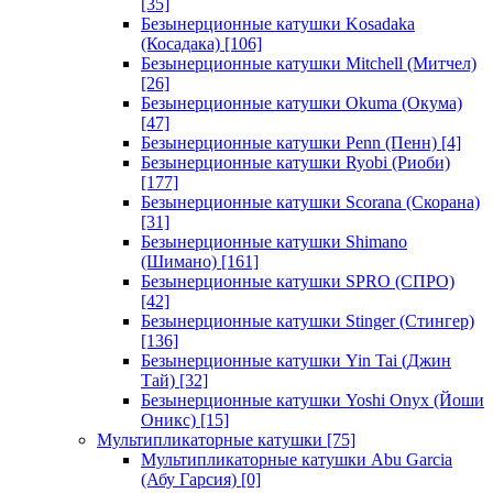
[35]
Безынерционные катушки Kosadaka
(Косадака)
[106]
Безынерционные катушки Mitchell (Митчел)
[26]
Безынерционные катушки Okuma (Окума)
[47]
Безынерционные катушки Penn (Пенн)
[4]
Безынерционные катушки Ryobi (Риоби)
[177]
Безынерционные катушки Scorana (Скорана)
[31]
Безынерционные катушки Shimano
(Шимано)
[161]
Безынерционные катушки SPRO (СПРО)
[42]
Безынерционные катушки Stinger (Стингер)
[136]
Безынерционные катушки Yin Tai (Джин
Тай)
[32]
Безынерционные катушки Yoshi Onyx (Йоши
Оникс)
[15]
Мультипликаторные катушки
[75]
Мультипликаторные катушки Abu Garcia
(Абу Гарсия)
[0]