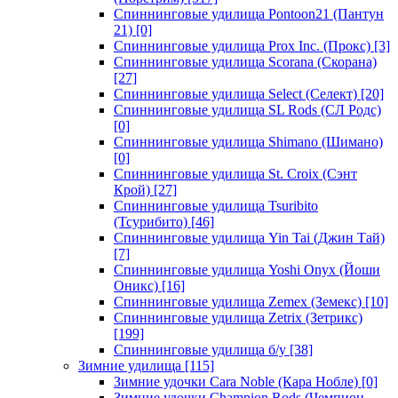
Спиннинговые удилища Pontoon21 (Пантун
21)
[0]
Спиннинговые удилища Prox Inc. (Прокс)
[3]
Спиннинговые удилища Scorana (Скорана)
[27]
Спиннинговые удилища Select (Селект)
[20]
Спиннинговые удилища SL Rods (СЛ Родс)
[0]
Спиннинговые удилища Shimano (Шимано)
[0]
Спиннинговые удилища St. Croix (Сэнт
Крой)
[27]
Спиннинговые удилища Tsuribito
(Тсурибито)
[46]
Спиннинговые удилища Yin Tai (Джин Тай)
[7]
Спиннинговые удилища Yoshi Onyx (Йоши
Оникс)
[16]
Спиннинговые удилища Zemex (Земекс)
[10]
Спиннинговые удилища Zetrix (Зетрикс)
[199]
Спиннинговые удилища б/у
[38]
Зимние удилища
[115]
Зимние удочки Cara Noble (Кара Нобле)
[0]
Зимние удочки Champion Rods (Чемпион