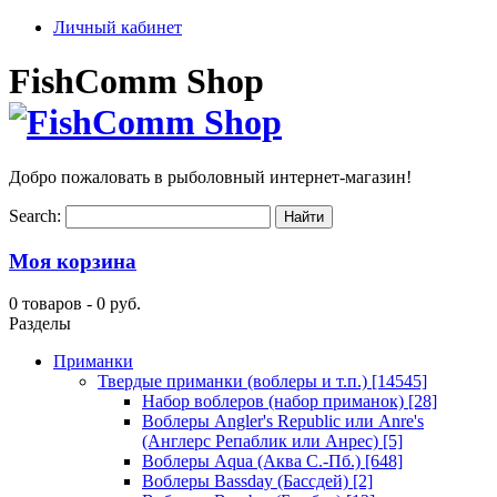
Личный кабинет
FishComm Shop
Добро пожаловать в рыболовный интернет-магазин!
Search:
Моя корзина
0 товаров -
0 руб.
Разделы
Приманки
Твердые приманки (воблеры и т.п.)
[14545]
Набор воблеров (набор приманок)
[28]
Воблеры Angler's Republic или Anre's
(Англерс Репаблик или Анрес)
[5]
Воблеры Aqua (Аква С.-Пб.)
[648]
Воблеры Bassday (Бассдей)
[2]