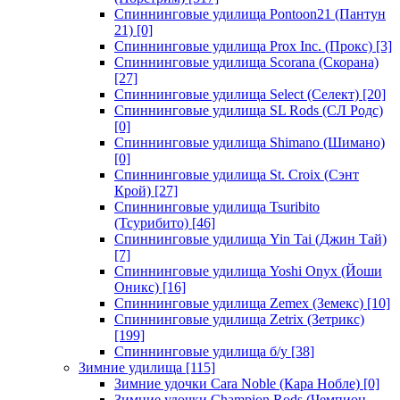
Спиннинговые удилища Pontoon21 (Пантун
21)
[0]
Спиннинговые удилища Prox Inc. (Прокс)
[3]
Спиннинговые удилища Scorana (Скорана)
[27]
Спиннинговые удилища Select (Селект)
[20]
Спиннинговые удилища SL Rods (СЛ Родс)
[0]
Спиннинговые удилища Shimano (Шимано)
[0]
Спиннинговые удилища St. Croix (Сэнт
Крой)
[27]
Спиннинговые удилища Tsuribito
(Тсурибито)
[46]
Спиннинговые удилища Yin Tai (Джин Тай)
[7]
Спиннинговые удилища Yoshi Onyx (Йоши
Оникс)
[16]
Спиннинговые удилища Zemex (Земекс)
[10]
Спиннинговые удилища Zetrix (Зетрикс)
[199]
Спиннинговые удилища б/у
[38]
Зимние удилища
[115]
Зимние удочки Cara Noble (Кара Нобле)
[0]
Зимние удочки Champion Rods (Чемпион