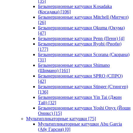
[35]
Безынерционные катушки Kosadaka
(Косадака)
[106]
Безынерционные катушки Mitchell (Митчел)
[26]
Безынерционные катушки Okuma (Окума)
[47]
Безынерционные катушки Penn (Пенн)
[4]
Безынерционные катушки Ryobi (Риоби)
[177]
Безынерционные катушки Scorana (Скорана)
[31]
Безынерционные катушки Shimano
(Шимано)
[161]
Безынерционные катушки SPRO (СПРО)
[42]
Безынерционные катушки Stinger (Стингер)
[136]
Безынерционные катушки Yin Tai (Джин
Тай)
[32]
Безынерционные катушки Yoshi Onyx (Йоши
Оникс)
[15]
Мультипликаторные катушки
[75]
Мультипликаторные катушки Abu Garcia
(Абу Гарсия)
[0]