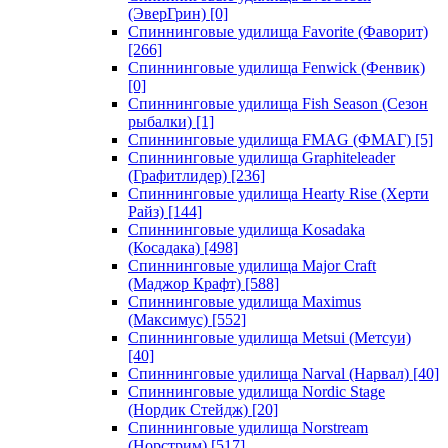
(ЭверГрин)
[0]
Спиннинговые удилища Favorite (Фаворит)
[266]
Спиннинговые удилища Fenwick (Фенвик)
[0]
Спиннинговые удилища Fish Season (Сезон
рыбалки)
[1]
Спиннинговые удилища FMAG (ФМАГ)
[5]
Спиннинговые удилища Graphiteleader
(Графитлидер)
[236]
Спиннинговые удилища Hearty Rise (Херти
Райз)
[144]
Спиннинговые удилища Kosadaka
(Косадака)
[498]
Спиннинговые удилища Major Craft
(Маджор Крафт)
[588]
Спиннинговые удилища Maximus
(Максимус)
[552]
Спиннинговые удилища Metsui (Метсуи)
[40]
Спиннинговые удилища Narval (Нарвал)
[40]
Спиннинговые удилища Nordic Stage
(Нордик Стейдж)
[20]
Спиннинговые удилища Norstream
(Норстрим)
[517]