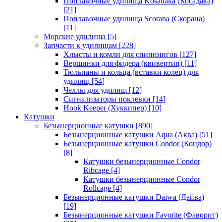
Поплавочные удилища Kosadaka (Косадака)
[21]
Поплавочные удилища Scorana (Скорана)
[11]
Морские удилища
[5]
Запчасти к удилищам
[228]
Хлысты и комли для спиннингов
[127]
Вершинки для фидера (квивертип)
[11]
Тюльпаны и кольца (вставки колец) для
удилищ
[54]
Чехлы для удилищ
[12]
Сигнализаторы поклевки
[14]
Hook Keeper (Хуккипер)
[10]
Катушки
Безынерционные катушки
[890]
Безынерционные катушки Aqua (Аква)
[51]
Безынерционные катушки Condor (Кондор)
[8]
Катушки безынерционные Condor
Ribcage
[4]
Катушки безынерционные Condor
Rollcage
[4]
Безынерционные катушки Daiwa (Дайва)
[19]
Безынерционные катушки Favorite (Фаворит)