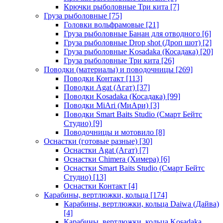
Крючки рыболовные Три кита
[7]
Груза рыболовные
[75]
Головки вольфрамовые
[21]
Груза рыболовные Банан для отводного
[6]
Груза рыболовные Drop shot (Дроп шот)
[2]
Груза рыболовные Kosadaka (Косадака)
[20]
Груза рыболовные Три кита
[26]
Поводки (материалы) и поводочницы
[269]
Поводки Контакт
[113]
Поводки Agat (Агат)
[37]
Поводки Kosadaka (Косадака)
[99]
Поводки MiAri (МиАри)
[3]
Поводки Smart Baits Studio (Смарт Бейтс
Студио)
[9]
Поводочницы и мотовило
[8]
Оснастки (готовые разные)
[30]
Оснастки Agat (Агат)
[7]
Оснастки Chimera (Химера)
[6]
Оснастки Smart Baits Studio (Смарт Бейтс
Студио)
[13]
Оснастки Контакт
[4]
Карабины, вертлюжки, кольца
[174]
Карабины, вертлюжки, кольца Daiwa (Дайва)
[4]
Карабины, вертлюжки, кольца Kosadaka