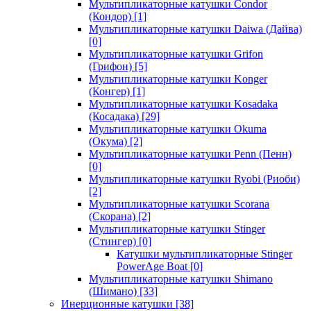
Мультипликаторные катушки Condor
(Кондор)
[1]
Мультипликаторные катушки Daiwa (Дайва)
[0]
Мультипликаторные катушки Grifon
(Грифон)
[5]
Мультипликаторные катушки Konger
(Конгер)
[1]
Мультипликаторные катушки Kosadaka
(Косадака)
[29]
Мультипликаторные катушки Okuma
(Окума)
[2]
Мультипликаторные катушки Penn (Пенн)
[0]
Мультипликаторные катушки Ryobi (Риоби)
[2]
Мультипликаторные катушки Scorana
(Скорана)
[2]
Мультипликаторные катушки Stinger
(Стингер)
[0]
Катушки мультипликаторные Stinger
PowerAge Boat
[0]
Мультипликаторные катушки Shimano
(Шимано)
[33]
Инерционные катушки
[38]