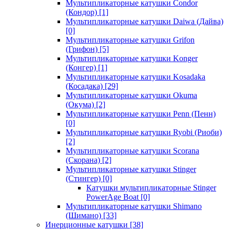
Мультипликаторные катушки Condor
(Кондор)
[1]
Мультипликаторные катушки Daiwa (Дайва)
[0]
Мультипликаторные катушки Grifon
(Грифон)
[5]
Мультипликаторные катушки Konger
(Конгер)
[1]
Мультипликаторные катушки Kosadaka
(Косадака)
[29]
Мультипликаторные катушки Okuma
(Окума)
[2]
Мультипликаторные катушки Penn (Пенн)
[0]
Мультипликаторные катушки Ryobi (Риоби)
[2]
Мультипликаторные катушки Scorana
(Скорана)
[2]
Мультипликаторные катушки Stinger
(Стингер)
[0]
Катушки мультипликаторные Stinger
PowerAge Boat
[0]
Мультипликаторные катушки Shimano
(Шимано)
[33]
Инерционные катушки
[38]