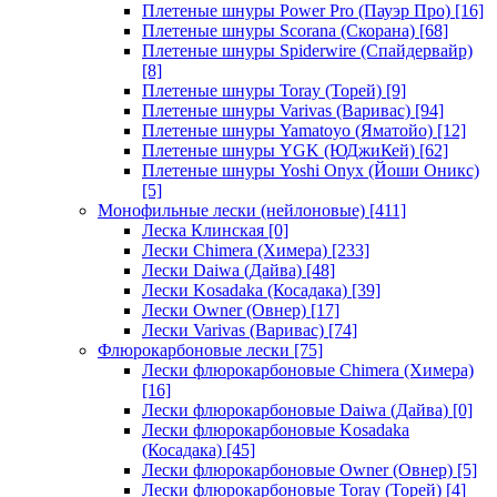
Плетеные шнуры Power Pro (Пауэр Про)
[16]
Плетеные шнуры Scorana (Скорана)
[68]
Плетеные шнуры Spiderwire (Спайдервайр)
[8]
Плетеные шнуры Toray (Торей)
[9]
Плетеные шнуры Varivas (Варивас)
[94]
Плетеные шнуры Yamatoyo (Яматойо)
[12]
Плетеные шнуры YGK (ЮДжиКей)
[62]
Плетеные шнуры Yoshi Onyx (Йоши Оникс)
[5]
Монофильные лески (нейлоновые)
[411]
Леска Клинская
[0]
Лески Chimera (Химера)
[233]
Лески Daiwa (Дайва)
[48]
Лески Kosadaka (Косадака)
[39]
Лески Owner (Овнер)
[17]
Лески Varivas (Варивас)
[74]
Флюрокарбоновые лески
[75]
Лески флюрокарбоновые Chimera (Химера)
[16]
Лески флюрокарбоновые Daiwa (Дайва)
[0]
Лески флюрокарбоновые Kosadaka
(Косадака)
[45]
Лески флюрокарбоновые Owner (Овнер)
[5]
Лески флюрокарбоновые Toray (Торей)
[4]