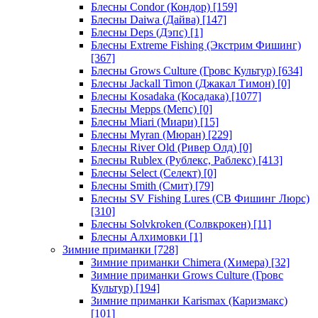
Блесны Condor (Кондор)
[159]
Блесны Daiwa (Дайва)
[147]
Блесны Deps (Дэпс)
[1]
Блесны Extreme Fishing (Экстрим Фишинг)
[367]
Блесны Grows Culture (Гровс Культур)
[634]
Блесны Jackall Timon (Джакал Тимон)
[0]
Блесны Kosadaka (Косадака)
[1077]
Блесны Mepps (Мепс)
[0]
Блесны Miari (Миари)
[15]
Блесны Myran (Мюран)
[229]
Блесны River Old (Ривер Олд)
[0]
Блесны Rublex (Рублекс, Раблекс)
[413]
Блесны Select (Селект)
[0]
Блесны Smith (Смит)
[79]
Блесны SV Fishing Lures (СВ Фишинг Люрс)
[310]
Блесны Solvkroken (Солвкрокен)
[11]
Блесны Алхимовки
[1]
Зимние приманки
[728]
Зимние приманки Chimera (Химера)
[32]
Зимние приманки Grows Culture (Гровс
Культур)
[194]
Зимние приманки Karismax (Каризмакс)
[101]