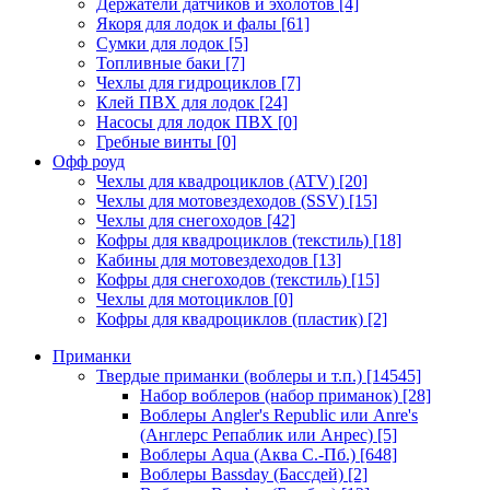
Держатели датчиков и эхолотов
[4]
Якоря для лодок и фалы
[61]
Сумки для лодок
[5]
Топливные баки
[7]
Чехлы для гидроциклов
[7]
Клей ПВХ для лодок
[24]
Насосы для лодок ПВХ
[0]
Гребные винты
[0]
Офф роуд
Чехлы для квадроциклов (ATV)
[20]
Чехлы для мотовездеходов (SSV)
[15]
Чехлы для снегоходов
[42]
Кофры для квадроциклов (текстиль)
[18]
Кабины для мотовездеходов
[13]
Кофры для снегоходов (текстиль)
[15]
Чехлы для мотоциклов
[0]
Кофры для квадроциклов (пластик)
[2]
Приманки
Твердые приманки (воблеры и т.п.)
[14545]
Набор воблеров (набор приманок)
[28]
Воблеры Angler's Republic или Anre's
(Англерс Репаблик или Анрес)
[5]
Воблеры Aqua (Аква С.-Пб.)
[648]
Воблеры Bassday (Бассдей)
[2]