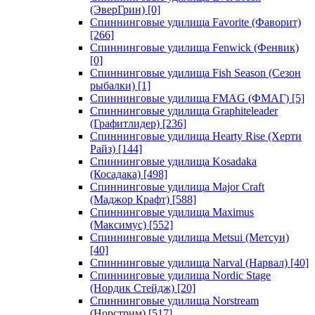
(ЭверГрин)
[0]
Спиннинговые удилища Favorite (Фаворит)
[266]
Спиннинговые удилища Fenwick (Фенвик)
[0]
Спиннинговые удилища Fish Season (Сезон
рыбалки)
[1]
Спиннинговые удилища FMAG (ФМАГ)
[5]
Спиннинговые удилища Graphiteleader
(Графитлидер)
[236]
Спиннинговые удилища Hearty Rise (Херти
Райз)
[144]
Спиннинговые удилища Kosadaka
(Косадака)
[498]
Спиннинговые удилища Major Craft
(Маджор Крафт)
[588]
Спиннинговые удилища Maximus
(Максимус)
[552]
Спиннинговые удилища Metsui (Метсуи)
[40]
Спиннинговые удилища Narval (Нарвал)
[40]
Спиннинговые удилища Nordic Stage
(Нордик Стейдж)
[20]
Спиннинговые удилища Norstream
(Норстрим)
[517]