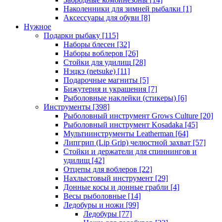
Наколенники для зимней рыбалки
[1]
Аксессуары для обуви
[8]
Нужное
Подарки рыбаку
[115]
Наборы блесен
[32]
Наборы воблеров
[26]
Стойки для удилищ
[28]
Нэцкэ (netsuke)
[11]
Подарочные магниты
[5]
Бижутерия и украшения
[7]
Рыболовные наклейки (стикеры)
[6]
Инструменты
[398]
Рыболовный инструмент Grows Culture
[20]
Рыболовный инструмент Kosadaka
[45]
Мультиинструменты Leatherman
[64]
Липгрип (Lip Grip) челюстной захват
[57]
Стойки и держатели для спиннингов и
удилищ
[42]
Отцепы для воблеров
[22]
Нахлыстовый инструмент
[29]
Донные косы и донные грабли
[4]
Весы рыболовные
[14]
Ледобуры и ножи
[99]
Ледобуры
[77]