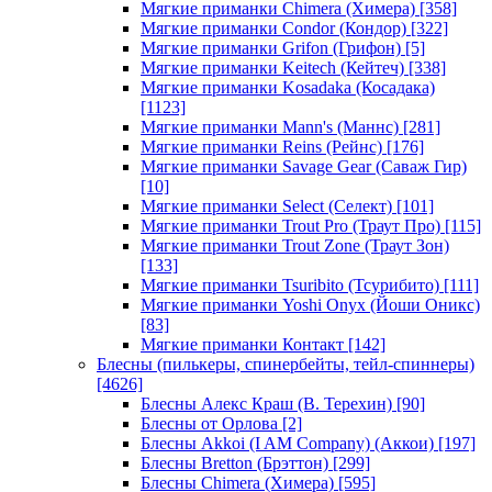
Мягкие приманки Chimera (Химера)
[358]
Мягкие приманки Condor (Кондор)
[322]
Мягкие приманки Grifon (Грифон)
[5]
Мягкие приманки Keitech (Кейтеч)
[338]
Мягкие приманки Kosadaka (Косадака)
[1123]
Мягкие приманки Mann's (Маннс)
[281]
Мягкие приманки Reins (Рейнс)
[176]
Мягкие приманки Savage Gear (Саваж Гир)
[10]
Мягкие приманки Select (Селект)
[101]
Мягкие приманки Trout Pro (Траут Про)
[115]
Мягкие приманки Trout Zone (Траут Зон)
[133]
Мягкие приманки Tsuribito (Тсурибито)
[111]
Мягкие приманки Yoshi Onyx (Йоши Оникс)
[83]
Мягкие приманки Контакт
[142]
Блесны (пилькеры, спинербейты, тейл-спиннеры)
[4626]
Блесны Алекс Краш (В. Терехин)
[90]
Блесны от Орлова
[2]
Блесны Akkoi (I AM Company) (Аккои)
[197]
Блесны Bretton (Брэттон)
[299]
Блесны Chimera (Химера)
[595]