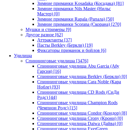
Зимние приманки Kosadaka (Косадака)
[81]
Зимние приманки Nils Master (Нильс
Мастер)
[0]
Зимние приманки Rapala (Рапала)
[50]
Зимние приманки Scorana (Скорана)
[270]
Мушки и стримеры
[9]
Другое разное
[62]
Аттрактанты
[37]
Пасты Berkley (Беркли)
[19]
Фиксаторы приманок и бойлов
[6]
Удилища
Спиннинговые удилища
[3476]
Спиннинговые удилища Abu Garcia (Абу
Гарсия)
[16]
Спиннинговые удилища Berkley (Беркли)
[0]
Спиннинговые удилища Cara Noble (Кара
Нобле)
[93]
Спиннинговые удилища CD Rods (СиДи
Родс)
[44]
Спиннинговые удилища Champion Rods
(Чемпион Родс)
[15]
Спиннинговые удилища Condor (Кондор)
[8]
Спиннинговые удилища Crony (Крони)
[0]
Спиннинговые удилища Daiwa (Дайва)
[0]
Спиннинговые удилища EverGreen