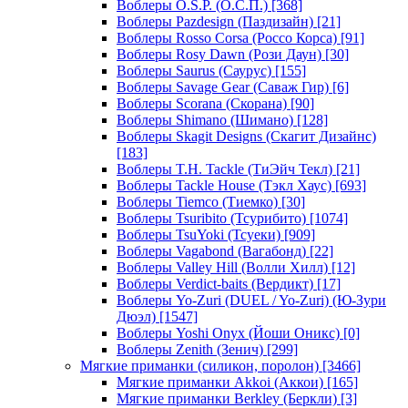
Воблеры O.S.P. (О.С.П.)
[368]
Воблеры Pazdesign (Паздизайн)
[21]
Воблеры Rosso Corsa (Россо Корса)
[91]
Воблеры Rosy Dawn (Рози Даун)
[30]
Воблеры Saurus (Саурус)
[155]
Воблеры Savage Gear (Саваж Гир)
[6]
Воблеры Scorana (Скорана)
[90]
Воблеры Shimano (Шимано)
[128]
Воблеры Skagit Designs (Скагит Дизайнс)
[183]
Воблеры T.H. Tackle (ТиЭйч Текл)
[21]
Воблеры Tackle House (Тэкл Хаус)
[693]
Воблеры Tiemco (Тиемко)
[30]
Воблеры Tsuribito (Тсурибито)
[1074]
Воблеры TsuYoki (Тсуеки)
[909]
Воблеры Vagabond (Вагабонд)
[22]
Воблеры Valley Hill (Волли Хилл)
[12]
Воблеры Verdict-baits (Вердикт)
[17]
Воблеры Yo-Zuri (DUEL / Yo-Zuri) (Ю-Зури
Дюэл)
[1547]
Воблеры Yoshi Onyx (Йоши Оникс)
[0]
Воблеры Zenith (Зенич)
[299]
Мягкие приманки (силикон, поролон)
[3466]
Мягкие приманки Akkoi (Аккои)
[165]
Мягкие приманки Berkley (Беркли)
[3]