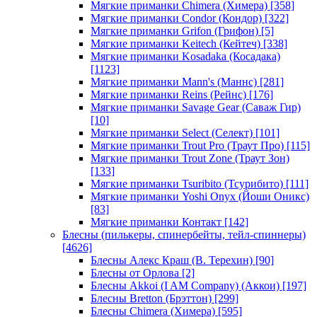
Мягкие приманки Chimera (Химера)
[358]
Мягкие приманки Condor (Кондор)
[322]
Мягкие приманки Grifon (Грифон)
[5]
Мягкие приманки Keitech (Кейтеч)
[338]
Мягкие приманки Kosadaka (Косадака)
[1123]
Мягкие приманки Mann's (Маннс)
[281]
Мягкие приманки Reins (Рейнс)
[176]
Мягкие приманки Savage Gear (Саваж Гир)
[10]
Мягкие приманки Select (Селект)
[101]
Мягкие приманки Trout Pro (Траут Про)
[115]
Мягкие приманки Trout Zone (Траут Зон)
[133]
Мягкие приманки Tsuribito (Тсурибито)
[111]
Мягкие приманки Yoshi Onyx (Йоши Оникс)
[83]
Мягкие приманки Контакт
[142]
Блесны (пилькеры, спинербейты, тейл-спиннеры)
[4626]
Блесны Алекс Краш (В. Терехин)
[90]
Блесны от Орлова
[2]
Блесны Akkoi (I AM Company) (Аккои)
[197]
Блесны Bretton (Брэттон)
[299]
Блесны Chimera (Химера)
[595]