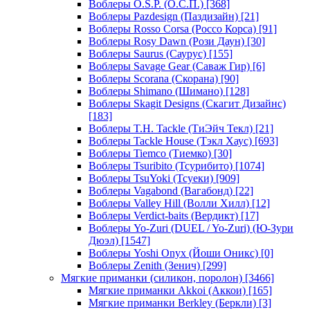
Воблеры O.S.P. (О.С.П.)
[368]
Воблеры Pazdesign (Паздизайн)
[21]
Воблеры Rosso Corsa (Россо Корса)
[91]
Воблеры Rosy Dawn (Рози Даун)
[30]
Воблеры Saurus (Саурус)
[155]
Воблеры Savage Gear (Саваж Гир)
[6]
Воблеры Scorana (Скорана)
[90]
Воблеры Shimano (Шимано)
[128]
Воблеры Skagit Designs (Скагит Дизайнс)
[183]
Воблеры T.H. Tackle (ТиЭйч Текл)
[21]
Воблеры Tackle House (Тэкл Хаус)
[693]
Воблеры Tiemco (Тиемко)
[30]
Воблеры Tsuribito (Тсурибито)
[1074]
Воблеры TsuYoki (Тсуеки)
[909]
Воблеры Vagabond (Вагабонд)
[22]
Воблеры Valley Hill (Волли Хилл)
[12]
Воблеры Verdict-baits (Вердикт)
[17]
Воблеры Yo-Zuri (DUEL / Yo-Zuri) (Ю-Зури
Дюэл)
[1547]
Воблеры Yoshi Onyx (Йоши Оникс)
[0]
Воблеры Zenith (Зенич)
[299]
Мягкие приманки (силикон, поролон)
[3466]
Мягкие приманки Akkoi (Аккои)
[165]
Мягкие приманки Berkley (Беркли)
[3]