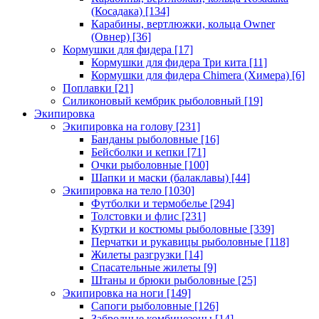
(Косадака)
[134]
Карабины, вертлюжки, кольца Owner
(Овнер)
[36]
Кормушки для фидера
[17]
Кормушки для фидера Три кита
[11]
Кормушки для фидера Chimera (Химера)
[6]
Поплавки
[21]
Силиконовый кембрик рыболовный
[19]
Экипировка
Экипировка на голову
[231]
Банданы рыболовные
[16]
Бейсболки и кепки
[71]
Очки рыболовные
[100]
Шапки и маски (балаклавы)
[44]
Экипировка на тело
[1030]
Футболки и термобелье
[294]
Толстовки и флис
[231]
Куртки и костюмы рыболовные
[339]
Перчатки и рукавицы рыболовные
[118]
Жилеты разгрузки
[14]
Спасательные жилеты
[9]
Штаны и брюки рыболовные
[25]
Экипировка на ноги
[149]
Сапоги рыболовные
[126]
Забродные комбинезоны
[14]