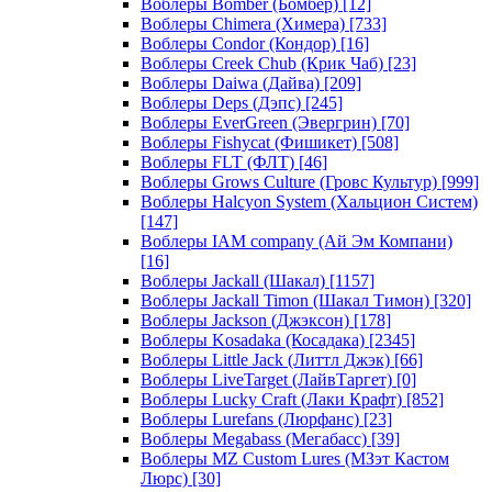
Воблеры Bomber (Бомбер)
[12]
Воблеры Chimera (Химера)
[733]
Воблеры Condor (Кондор)
[16]
Воблеры Creek Chub (Крик Чаб)
[23]
Воблеры Daiwa (Дайва)
[209]
Воблеры Deps (Дэпс)
[245]
Воблеры EverGreen (Эвергрин)
[70]
Воблеры Fishycat (Фишикет)
[508]
Воблеры FLT (ФЛТ)
[46]
Воблеры Grows Culture (Гровс Культур)
[999]
Воблеры Halcyon System (Хальцион Систем)
[147]
Воблеры IAM company (Ай Эм Компани)
[16]
Воблеры Jackall (Шакал)
[1157]
Воблеры Jackall Timon (Шакал Тимон)
[320]
Воблеры Jackson (Джэксон)
[178]
Воблеры Kosadaka (Косадака)
[2345]
Воблеры Little Jack (Литтл Джэк)
[66]
Воблеры LiveTarget (ЛайвТаргет)
[0]
Воблеры Lucky Craft (Лаки Крафт)
[852]
Воблеры Lurefans (Люрфанс)
[23]
Воблеры Megabass (Мегабасс)
[39]
Воблеры MZ Custom Lures (МЗэт Кастом
Люрс)
[30]