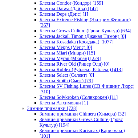
Блесны Condor (Кондор)
[159]
Блесны Daiwa (Дайва)
[147]
Блесны Deps (Дэпс)
[1]
Блесны Extreme Fishing (Экстрим Фишинг)
[367]
Блесны Grows Culture (Гровс Культур)
[634]
Блесны Jackall Timon (Джакал Тимон)
[0]
Блесны Kosadaka (Косадака)
[1077]
Блесны Mepps (Мепс)
[0]
Блесны Miari (Миари)
[15]
Блесны Myran (Мюран)
[229]
Блесны River Old (Ривер Олд)
[0]
Блесны Rublex (Рублекс, Раблекс)
[413]
Блесны Select (Селект)
[0]
Блесны Smith (Смит)
[79]
Блесны SV Fishing Lures (СВ Фишинг Люрс)
[310]
Блесны Solvkroken (Солвкрокен)
[11]
Блесны Алхимовки
[1]
Зимние приманки
[728]
Зимние приманки Chimera (Химера)
[32]
Зимние приманки Grows Culture (Гровс
Культур)
[194]
Зимние приманки Karismax (Каризмакс)
[101]