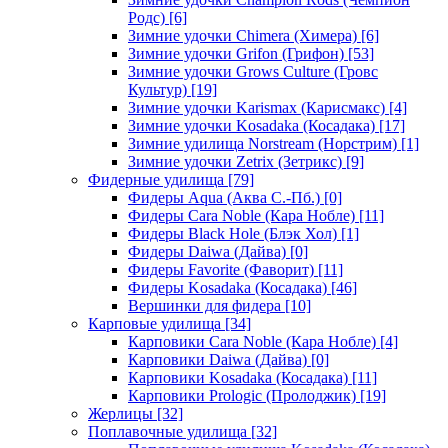
Родс)
[6]
Зимние удочки Chimera (Химера)
[6]
Зимние удочки Grifon (Грифон)
[53]
Зимние удочки Grows Culture (Гровс
Культур)
[19]
Зимние удочки Karismax (Карисмакс)
[4]
Зимние удочки Kosadaka (Косадака)
[17]
Зимние удилища Norstream (Норстрим)
[1]
Зимние удочки Zetrix (Зетрикс)
[9]
Фидерные удилища
[79]
Фидеры Aqua (Аква С.-Пб.)
[0]
Фидеры Cara Noble (Кара Нобле)
[11]
Фидеры Black Hole (Блэк Хол)
[1]
Фидеры Daiwa (Дайва)
[0]
Фидеры Favorite (Фаворит)
[11]
Фидеры Kosadaka (Косадака)
[46]
Вершинки для фидера
[10]
Карповые удилища
[34]
Карповики Cara Noble (Кара Нобле)
[4]
Карповики Daiwa (Дайва)
[0]
Карповики Kosadaka (Косадака)
[11]
Карповики Prologic (Пролоджик)
[19]
Жерлицы
[32]
Поплавочные удилища
[32]