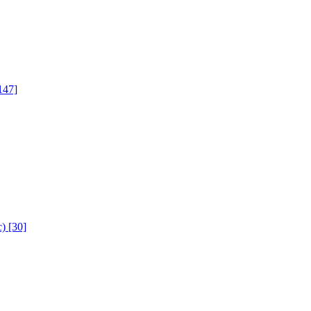
147]
с)
[30]