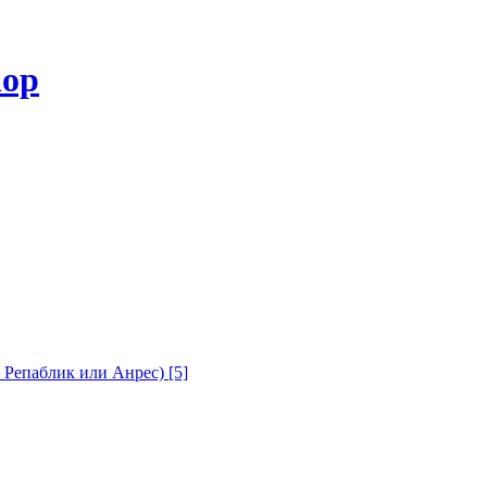
с Репаблик или Анрес)
[5]