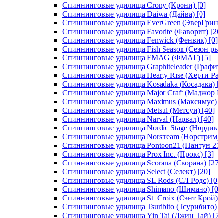
Спиннинговые удилища Crony (Крони)
[0]
Спиннинговые удилища Daiwa (Дайва)
[0]
Спиннинговые удилища EverGreen (ЭверГрин
Спиннинговые удилища Favorite (Фаворит)
[2
Спиннинговые удилища Fenwick (Фенвик)
[0]
Спиннинговые удилища Fish Season (Сезон р
Спиннинговые удилища FMAG (ФМАГ)
[5]
Спиннинговые удилища Graphiteleader (Графи
Спиннинговые удилища Hearty Rise (Херти Ра
Спиннинговые удилища Kosadaka (Косадака)
Спиннинговые удилища Major Craft (Маджор 
Спиннинговые удилища Maximus (Максимус)
Спиннинговые удилища Metsui (Метсуи)
[40]
Спиннинговые удилища Narval (Нарвал)
[40]
Спиннинговые удилища Nordic Stage (Нордик
Спиннинговые удилища Norstream (Норстрим
Спиннинговые удилища Pontoon21 (Пантун 2
Спиннинговые удилища Prox Inc. (Прокс)
[3]
Спиннинговые удилища Scorana (Скорана)
[27
Спиннинговые удилища Select (Селект)
[20]
Спиннинговые удилища SL Rods (СЛ Родс)
[0
Спиннинговые удилища Shimano (Шимано)
[0
Спиннинговые удилища St. Croix (Сэнт Крой)
Спиннинговые удилища Tsuribito (Тсурибито)
Спиннинговые удилища Yin Tai (Джин Тай)
[7