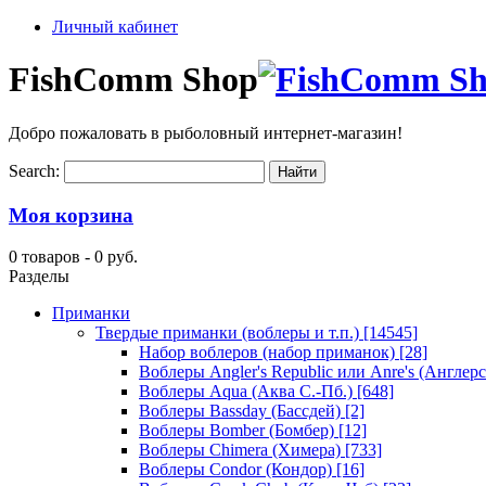
Личный кабинет
FishComm Shop
Добро пожаловать в рыболовный интернет-магазин!
Search:
Моя корзина
0 товаров -
0 руб.
Разделы
Приманки
Твердые приманки (воблеры и т.п.)
[14545]
Набор воблеров (набор приманок)
[28]
Воблеры Angler's Republic или Anre's (Англер
Воблеры Aqua (Аква С.-Пб.)
[648]
Воблеры Bassday (Бассдей)
[2]
Воблеры Bomber (Бомбер)
[12]
Воблеры Chimera (Химера)
[733]
Воблеры Condor (Кондор)
[16]