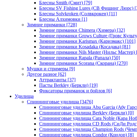
Блесны Smith (Смит)
[79]
Блесны SV Fishing Lures (СВ Фишинг Люрс)
[
Блесны Solvkroken (Солвкрокен)
[11]
Блесны Алхимовки
[1]
Зимние приманки
[728]
Зимние приманки Chimera (Химера)
[32]
Зимние приманки Grows Culture (Гровс Культу
Зимние приманки Karismax (Каризмакс)
[101]
Зимние приманки Kosadaka (Косадака)
[81]
Зимние приманки Nils Master (Нильс Мастер)
Зимние приманки Rapala (Рапала)
[50]
Зимние приманки Scorana (Скорана)
[270]
Мушки и стримеры
[9]
Другое разное
[62]
Аттрактанты
[37]
Пасты Berkley (Беркли)
[19]
Фиксаторы приманок и бойлов
[6]
Удилища
Спиннинговые удилища
[3476]
Спиннинговые удилища Abu Garcia (Абу Гарс
Спиннинговые удилища Berkley (Беркли)
[0]
Спиннинговые удилища Cara Noble (Кара Ноб
Спиннинговые удилища CD Rods (СиДи Родс
Спиннинговые удилища Champion Rods (Чемп
Спиннинговые удилища Condor (Кондор)
[8]