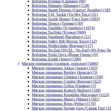
Воблеры Scorana (Скорана)
[90]
Воблеры Shimano (Шимано)
[128]
Воблеры Skagit Designs (Скагит Дизайнс)
[183
Воблеры T.H. Tackle (ТиЭйч Текл)
[21]
Воблеры Tackle House (Тэкл Хаус)
[693]
Воблеры Tiemco (Тиемко)
[30]
Воблеры Tsuribito (Тсурибито)
[1074]
Воблеры TsuYoki (Тсуеки)
[909]
Воблеры Vagabond (Вагабонд)
[22]
Воблеры Valley Hill (Волли Хилл)
[12]
Воблеры Verdict-baits (Вердикт)
[17]
Воблеры Yo-Zuri (DUEL / Yo-Zuri) (Ю-Зури Д
Воблеры Yoshi Onyx (Йоши Оникс)
[0]
Воблеры Zenith (Зенич)
[299]
Мягкие приманки (силикон, поролон)
[3466]
Мягкие приманки Akkoi (Аккои)
[165]
Мягкие приманки Berkley (Беркли)
[3]
Мягкие приманки Chimera (Химера)
[358]
Мягкие приманки Condor (Кондор)
[322]
Мягкие приманки Grifon (Грифон)
[5]
Мягкие приманки Keitech (Кейтеч)
[338]
Мягкие приманки Kosadaka (Косадака)
[1123]
Мягкие приманки Mann's (Маннс)
[281]
Мягкие приманки Reins (Рейнс)
[176]
Мягкие приманки Savage Gear (Саваж Гир)
[10