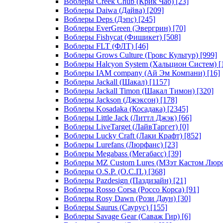
Воблеры Creek Chub (Крик Чаб)
[23]
Воблеры Daiwa (Дайва)
[209]
Воблеры Deps (Дэпс)
[245]
Воблеры EverGreen (Эвергрин)
[70]
Воблеры Fishycat (Фишикет)
[508]
Воблеры FLT (ФЛТ)
[46]
Воблеры Grows Culture (Гровс Культур)
[999]
Воблеры Halcyon System (Хальцион Систем)
[
Воблеры IAM company (Ай Эм Компани)
[16]
Воблеры Jackall (Шакал)
[1157]
Воблеры Jackall Timon (Шакал Тимон)
[320]
Воблеры Jackson (Джэксон)
[178]
Воблеры Kosadaka (Косадака)
[2345]
Воблеры Little Jack (Литтл Джэк)
[66]
Воблеры LiveTarget (ЛайвТаргет)
[0]
Воблеры Lucky Craft (Лаки Крафт)
[852]
Воблеры Lurefans (Люрфанс)
[23]
Воблеры Megabass (Мегабасс)
[39]
Воблеры MZ Custom Lures (МЗэт Кастом Люр
Воблеры O.S.P. (О.С.П.)
[368]
Воблеры Pazdesign (Паздизайн)
[21]
Воблеры Rosso Corsa (Россо Корса)
[91]
Воблеры Rosy Dawn (Рози Даун)
[30]
Воблеры Saurus (Саурус)
[155]
Воблеры Savage Gear (Саваж Гир)
[6]