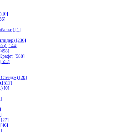
)
[0]
66]
ыбалки)
[1]
тлидер)
[236]
йз)
[144]
[498]
Крафт)
[588]
[552]
 Стейдж)
[20]
)
[517]
1)
[0]
]
]
]
[27]
[46]
]