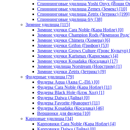
Спиннинговые удилища Yoshi Onyx (Йоши О
Спиннинговые удилища Zemex (Земекс)
[10]
Спиннинговые удилища Zetrix (Зетрикс)
[199]
Спиннинговые удилища б/у
[38]
Зимние удилища
[115]
Зимние удочки Cara Noble (Кара Нобле)
[0]
Зимние удочки Champion Rods (Чемпион Родс
Зимние удочки Chimera (Химера)
[6]
Зимние удочки Grifon (Грифон)
[53]
Зимние удочки Grows Culture (Гровс Культур)
Зимние удочки Karismax (Карисмакс)
[4]
Зимние удочки Kosadaka (Косадака)
[17]
Зимние удилища Norstream (Норстрим)
[1]
Зимние удочки Zetrix (Зетрикс)
[9]
Фидерные удилища
[79]
Фидеры Aqua (Аква С.-Пб.)
[0]
Фидеры Cara Noble (Кара Нобле)
[11]
Фидеры Black Hole (Блэк Хол)
[1]
Фидеры Daiwa (Дайва)
[0]
Фидеры Favorite (Фаворит)
[11]
Фидеры Kosadaka (Косадака)
[46]
Вершинки для фидера
[10]
Карповые удилища
[34]
Карповики Cara Noble (Кара Нобле)
[4]
Карповики Daiwa (Дайва)
[0]