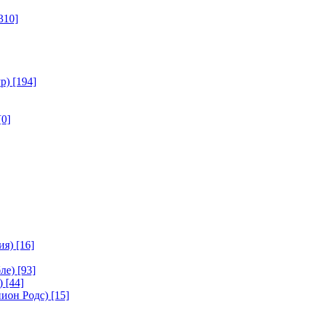
310]
р)
[194]
[0]
ия)
[16]
ле)
[93]
)
[44]
ион Родс)
[15]