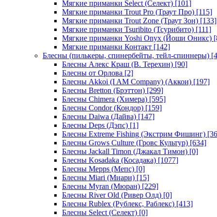
Мягкие приманки Select (Селект)
[101]
Мягкие приманки Trout Pro (Траут Про)
[115]
Мягкие приманки Trout Zone (Траут Зон)
[133]
Мягкие приманки Tsuribito (Тсурибито)
[111]
Мягкие приманки Yoshi Onyx (Йоши Оникс)
[
Мягкие приманки Контакт
[142]
Блесны (пилькеры, спинербейты, тейл-спиннеры)
[4
Блесны Алекс Краш (В. Терехин)
[90]
Блесны от Орлова
[2]
Блесны Akkoi (I AM Company) (Аккои)
[197]
Блесны Bretton (Брэттон)
[299]
Блесны Chimera (Химера)
[595]
Блесны Condor (Кондор)
[159]
Блесны Daiwa (Дайва)
[147]
Блесны Deps (Дэпс)
[1]
Блесны Extreme Fishing (Экстрим Фишинг)
[36
Блесны Grows Culture (Гровс Культур)
[634]
Блесны Jackall Timon (Джакал Тимон)
[0]
Блесны Kosadaka (Косадака)
[1077]
Блесны Mepps (Мепс)
[0]
Блесны Miari (Миари)
[15]
Блесны Myran (Мюран)
[229]
Блесны River Old (Ривер Олд)
[0]
Блесны Rublex (Рублекс, Раблекс)
[413]
Блесны Select (Селект)
[0]