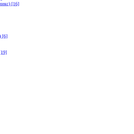
никс)
[16]
)
[6]
[19]