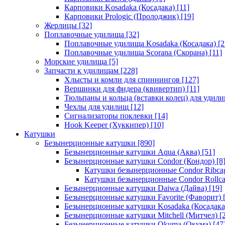
Карповики Kosadaka (Косадака)
[11]
Карповики Prologic (Пролоджик)
[19]
Жерлицы
[32]
Поплавочные удилища
[32]
Поплавочные удилища Kosadaka (Косадака)
[2
Поплавочные удилища Scorana (Скорана)
[11]
Морские удилища
[5]
Запчасти к удилищам
[228]
Хлысты и комли для спиннингов
[127]
Вершинки для фидера (квивертип)
[11]
Тюльпаны и кольца (вставки колец) для удил
Чехлы для удилищ
[12]
Сигнализаторы поклевки
[14]
Hook Keeper (Хуккипер)
[10]
Катушки
Безынерционные катушки
[890]
Безынерционные катушки Aqua (Аква)
[51]
Безынерционные катушки Condor (Кондор)
[8
Катушки безынерционные Condor Ribca
Катушки безынерционные Condor Rollc
Безынерционные катушки Daiwa (Дайва)
[19]
Безынерционные катушки Favorite (Фаворит)
[
Безынерционные катушки Kosadaka (Косадака
Безынерционные катушки Mitchell (Митчел)
[2
Безынерционные катушки Okuma (Окума)
[47