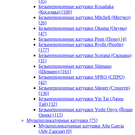
[35]
Безынерционные катушки Kosadaka
(Косадака)
[106]
Безынерционные катушки Mitchell (Митчел)
[26]
Безынерционные катушки Okuma (Окума)
[47]
Безынерционные катушки Penn (Пенн)
[4]
Безынерционные катушки Ryobi (Риоби)
[177]
Безынерционные катушки Scorana (Скорана)
[31]
Безынерционные катушки Shimano
(Шимано)
[161]
Безынерционные катушки SPRO (СПРО)
[42]
Безынерционные катушки Stinger (Стингер)
[136]
Безынерционные катушки Yin Tai (Джин
Тай)
[32]
Безынерционные катушки Yoshi Onyx (Йоши
Оникс)
[15]
Мультипликаторные катушки
[75]
Мультипликаторные катушки Abu Garcia
(Абу Гарсия)
[0]