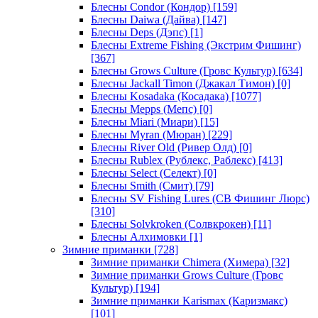
Блесны Condor (Кондор)
[159]
Блесны Daiwa (Дайва)
[147]
Блесны Deps (Дэпс)
[1]
Блесны Extreme Fishing (Экстрим Фишинг)
[367]
Блесны Grows Culture (Гровс Культур)
[634]
Блесны Jackall Timon (Джакал Тимон)
[0]
Блесны Kosadaka (Косадака)
[1077]
Блесны Mepps (Мепс)
[0]
Блесны Miari (Миари)
[15]
Блесны Myran (Мюран)
[229]
Блесны River Old (Ривер Олд)
[0]
Блесны Rublex (Рублекс, Раблекс)
[413]
Блесны Select (Селект)
[0]
Блесны Smith (Смит)
[79]
Блесны SV Fishing Lures (СВ Фишинг Люрс)
[310]
Блесны Solvkroken (Солвкрокен)
[11]
Блесны Алхимовки
[1]
Зимние приманки
[728]
Зимние приманки Chimera (Химера)
[32]
Зимние приманки Grows Culture (Гровс
Культур)
[194]
Зимние приманки Karismax (Каризмакс)
[101]