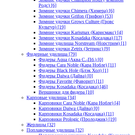
Родс)
[6]
Зимние удочки Chimera (Химера)
[6]
Зимние удочки Grifon (Грифон)
[53]
Зимние удочки Grows Culture (Гровс
Культур)
[19]
Зимние удочки Karismax (Карисмакс)
[4]
Зимние удочки Kosadaka (Косадака)
[17]
Зимние удилища Norstream (Норстрим)
[1]
Зимние удочки Zetrix (Зетрикс)
[9]
Фидерные удилища
[79]
Фидеры Aqua (Аква С.-Пб.)
[0]
Фидеры Cara Noble (Кара Нобле)
[11]
Фидеры Black Hole (Блэк Хол)
[1]
Фидеры Daiwa (Дайва)
[0]
Фидеры Favorite (Фаворит)
[11]
Фидеры Kosadaka (Косадака)
[46]
Вершинки для фидера
[10]
Карповые удилища
[34]
Карповики Cara Noble (Кара Нобле)
[4]
Карповики Daiwa (Дайва)
[0]
Карповики Kosadaka (Косадака)
[11]
Карповики Prologic (Пролоджик)
[19]
Жерлицы
[32]
Поплавочные удилища
[32]