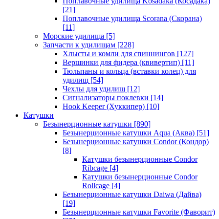
Поплавочные удилища Kosadaka (Косадака)
[21]
Поплавочные удилища Scorana (Скорана)
[11]
Морские удилища
[5]
Запчасти к удилищам
[228]
Хлысты и комли для спиннингов
[127]
Вершинки для фидера (квивертип)
[11]
Тюльпаны и кольца (вставки колец) для
удилищ
[54]
Чехлы для удилищ
[12]
Сигнализаторы поклевки
[14]
Hook Keeper (Хуккипер)
[10]
Катушки
Безынерционные катушки
[890]
Безынерционные катушки Aqua (Аква)
[51]
Безынерционные катушки Condor (Кондор)
[8]
Катушки безынерционные Condor
Ribcage
[4]
Катушки безынерционные Condor
Rollcage
[4]
Безынерционные катушки Daiwa (Дайва)
[19]
Безынерционные катушки Favorite (Фаворит)