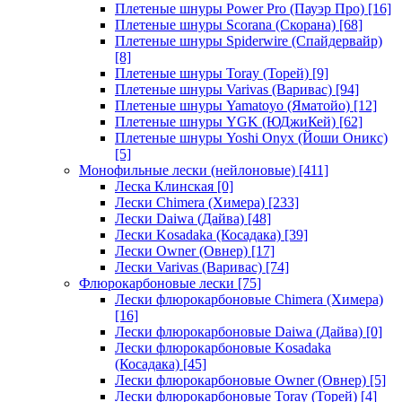
Плетеные шнуры Power Pro (Пауэр Про)
[16]
Плетеные шнуры Scorana (Скорана)
[68]
Плетеные шнуры Spiderwire (Спайдервайр)
[8]
Плетеные шнуры Toray (Торей)
[9]
Плетеные шнуры Varivas (Варивас)
[94]
Плетеные шнуры Yamatoyo (Яматойо)
[12]
Плетеные шнуры YGK (ЮДжиКей)
[62]
Плетеные шнуры Yoshi Onyx (Йоши Оникс)
[5]
Монофильные лески (нейлоновые)
[411]
Леска Клинская
[0]
Лески Chimera (Химера)
[233]
Лески Daiwa (Дайва)
[48]
Лески Kosadaka (Косадака)
[39]
Лески Owner (Овнер)
[17]
Лески Varivas (Варивас)
[74]
Флюрокарбоновые лески
[75]
Лески флюрокарбоновые Chimera (Химера)
[16]
Лески флюрокарбоновые Daiwa (Дайва)
[0]
Лески флюрокарбоновые Kosadaka
(Косадака)
[45]
Лески флюрокарбоновые Owner (Овнер)
[5]
Лески флюрокарбоновые Toray (Торей)
[4]