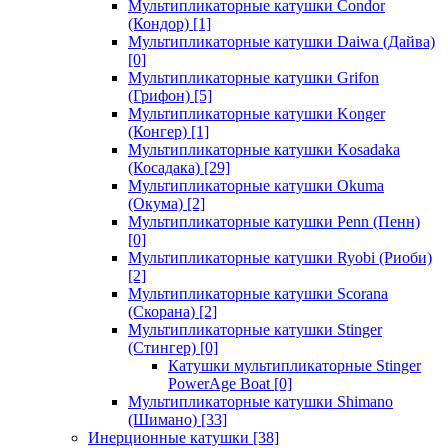
Мультипликаторные катушки Condor
(Кондор)
[1]
Мультипликаторные катушки Daiwa (Дайва)
[0]
Мультипликаторные катушки Grifon
(Грифон)
[5]
Мультипликаторные катушки Konger
(Конгер)
[1]
Мультипликаторные катушки Kosadaka
(Косадака)
[29]
Мультипликаторные катушки Okuma
(Окума)
[2]
Мультипликаторные катушки Penn (Пенн)
[0]
Мультипликаторные катушки Ryobi (Риоби)
[2]
Мультипликаторные катушки Scorana
(Скорана)
[2]
Мультипликаторные катушки Stinger
(Стингер)
[0]
Катушки мультипликаторные Stinger
PowerAge Boat
[0]
Мультипликаторные катушки Shimano
(Шимано)
[33]
Инерционные катушки
[38]