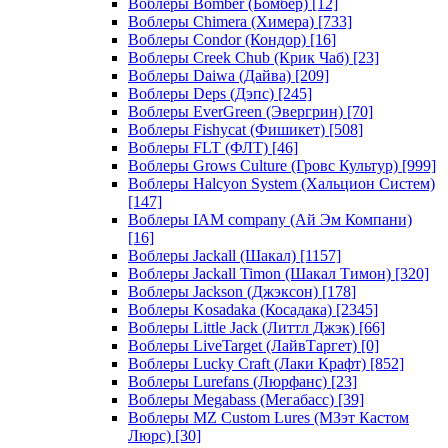
Воблеры Bomber (Бомбер)
[12]
Воблеры Chimera (Химера)
[733]
Воблеры Condor (Кондор)
[16]
Воблеры Creek Chub (Крик Чаб)
[23]
Воблеры Daiwa (Дайва)
[209]
Воблеры Deps (Дэпс)
[245]
Воблеры EverGreen (Эвергрин)
[70]
Воблеры Fishycat (Фишикет)
[508]
Воблеры FLT (ФЛТ)
[46]
Воблеры Grows Culture (Гровс Культур)
[999]
Воблеры Halcyon System (Хальцион Систем)
[147]
Воблеры IAM company (Ай Эм Компани)
[16]
Воблеры Jackall (Шакал)
[1157]
Воблеры Jackall Timon (Шакал Тимон)
[320]
Воблеры Jackson (Джэксон)
[178]
Воблеры Kosadaka (Косадака)
[2345]
Воблеры Little Jack (Литтл Джэк)
[66]
Воблеры LiveTarget (ЛайвТаргет)
[0]
Воблеры Lucky Craft (Лаки Крафт)
[852]
Воблеры Lurefans (Люрфанс)
[23]
Воблеры Megabass (Мегабасс)
[39]
Воблеры MZ Custom Lures (МЗэт Кастом
Люрс)
[30]