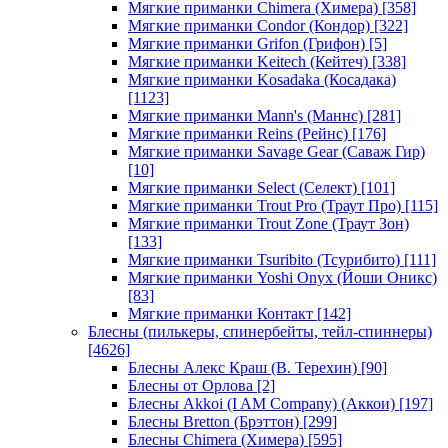
Мягкие приманки Chimera (Химера)
[358]
Мягкие приманки Condor (Кондор)
[322]
Мягкие приманки Grifon (Грифон)
[5]
Мягкие приманки Keitech (Кейтеч)
[338]
Мягкие приманки Kosadaka (Косадака)
[1123]
Мягкие приманки Mann's (Маннс)
[281]
Мягкие приманки Reins (Рейнс)
[176]
Мягкие приманки Savage Gear (Саваж Гир)
[10]
Мягкие приманки Select (Селект)
[101]
Мягкие приманки Trout Pro (Траут Про)
[115]
Мягкие приманки Trout Zone (Траут Зон)
[133]
Мягкие приманки Tsuribito (Тсурибито)
[111]
Мягкие приманки Yoshi Onyx (Йоши Оникс)
[83]
Мягкие приманки Контакт
[142]
Блесны (пилькеры, спинербейты, тейл-спиннеры)
[4626]
Блесны Алекс Краш (В. Терехин)
[90]
Блесны от Орлова
[2]
Блесны Akkoi (I AM Company) (Аккои)
[197]
Блесны Bretton (Брэттон)
[299]
Блесны Chimera (Химера)
[595]