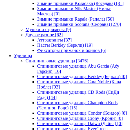
Зимние приманки Kosadaka (Косадака)
[81]
Зимние приманки Nils Master (Нильс
Мастер)
[0]
Зимние приманки Rapala (Рапала)
[50]
Зимние приманки Scorana (Скорана)
[270]
Мушки и стримеры
[9]
Другое разное
[62]
Аттрактанты
[37]
Пасты Berkley (Беркли)
[19]
Фиксаторы приманок и бойлов
[6]
Удилища
Спиннинговые удилища
[3476]
Спиннинговые удилища Abu Garcia (Абу
Гарсия)
[16]
Спиннинговые удилища Berkley (Беркли)
[0]
Спиннинговые удилища Cara Noble (Кара
Нобле)
[93]
Спиннинговые удилища CD Rods (СиДи
Родс)
[44]
Спиннинговые удилища Champion Rods
(Чемпион Родс)
[15]
Спиннинговые удилища Condor (Кондор)
[8]
Спиннинговые удилища Crony (Крони)
[0]
Спиннинговые удилища Daiwa (Дайва)
[0]
Спиннинговые удилища EverGreen