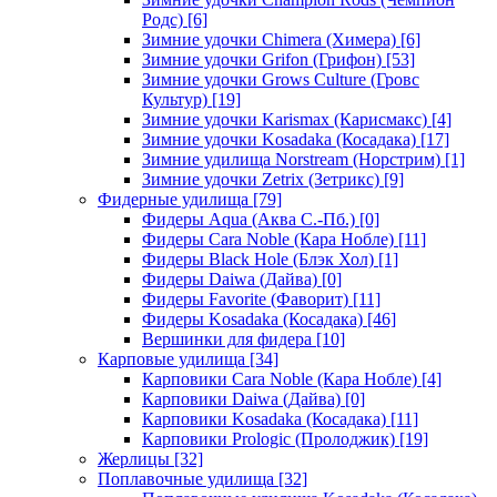
Родс)
[6]
Зимние удочки Chimera (Химера)
[6]
Зимние удочки Grifon (Грифон)
[53]
Зимние удочки Grows Culture (Гровс
Культур)
[19]
Зимние удочки Karismax (Карисмакс)
[4]
Зимние удочки Kosadaka (Косадака)
[17]
Зимние удилища Norstream (Норстрим)
[1]
Зимние удочки Zetrix (Зетрикс)
[9]
Фидерные удилища
[79]
Фидеры Aqua (Аква С.-Пб.)
[0]
Фидеры Cara Noble (Кара Нобле)
[11]
Фидеры Black Hole (Блэк Хол)
[1]
Фидеры Daiwa (Дайва)
[0]
Фидеры Favorite (Фаворит)
[11]
Фидеры Kosadaka (Косадака)
[46]
Вершинки для фидера
[10]
Карповые удилища
[34]
Карповики Cara Noble (Кара Нобле)
[4]
Карповики Daiwa (Дайва)
[0]
Карповики Kosadaka (Косадака)
[11]
Карповики Prologic (Пролоджик)
[19]
Жерлицы
[32]
Поплавочные удилища
[32]