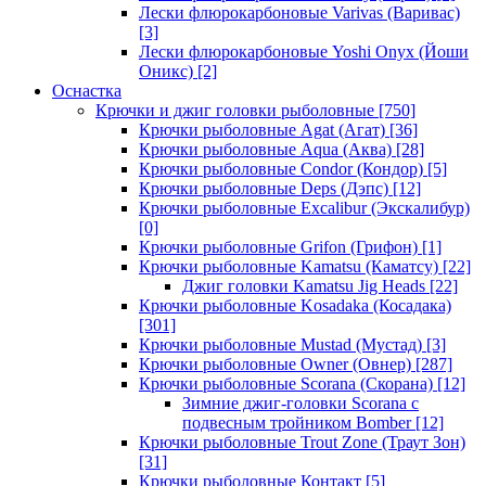
Лески флюрокарбоновые Varivas (Варивас)
[3]
Лески флюрокарбоновые Yoshi Onyx (Йоши
Оникс)
[2]
Оснастка
Крючки и джиг головки рыболовные
[750]
Крючки рыболовные Agat (Агат)
[36]
Крючки рыболовные Aqua (Аква)
[28]
Крючки рыболовные Condor (Кондор)
[5]
Крючки рыболовные Deps (Дэпс)
[12]
Крючки рыболовные Excalibur (Экскалибур)
[0]
Крючки рыболовные Grifon (Грифон)
[1]
Крючки рыболовные Kamatsu (Каматсу)
[22]
Джиг головки Kamatsu Jig Heads
[22]
Крючки рыболовные Kosadaka (Косадака)
[301]
Крючки рыболовные Mustad (Мустад)
[3]
Крючки рыболовные Owner (Овнер)
[287]
Крючки рыболовные Scorana (Скорана)
[12]
Зимние джиг-головки Scorana с
подвесным тройником Bomber
[12]
Крючки рыболовные Trout Zone (Траут Зон)
[31]
Крючки рыболовные Контакт
[5]