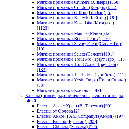
Мягкие приманки Chimera (Химера)
[358]
Мягкие приманки Condor (Кондор)
[322]
Мягкие приманки Grifon (Грифон)
[5]
Мягкие приманки Keitech (Кейтеч)
[338]
Мягкие приманки Kosadaka (Косадака)
[1123]
Мягкие приманки Mann's (Маннс)
[281]
Мягкие приманки Reins (Рейнс)
[176]
Мягкие приманки Savage Gear (Саваж Гир)
[10]
Мягкие приманки Select (Селект)
[101]
Мягкие приманки Trout Pro (Траут Про)
[115]
Мягкие приманки Trout Zone (Траут Зон)
[133]
Мягкие приманки Tsuribito (Тсурибито)
[111]
Мягкие приманки Yoshi Onyx (Йоши Оникс)
[83]
Мягкие приманки Контакт
[142]
Блесны (пилькеры, спинербейты, тейл-спиннеры)
[4626]
Блесны Алекс Краш (В. Терехин)
[90]
Блесны от Орлова
[2]
Блесны Akkoi (I AM Company) (Аккои)
[197]
Блесны Bretton (Брэттон)
[299]
Блесны Chimera (Химера)
[595]