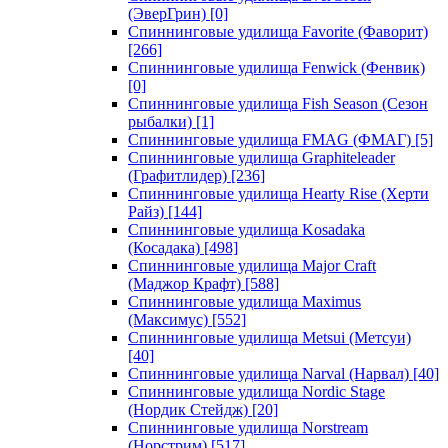
(ЭверГрин)
[0]
Спиннинговые удилища Favorite (Фаворит)
[266]
Спиннинговые удилища Fenwick (Фенвик)
[0]
Спиннинговые удилища Fish Season (Сезон
рыбалки)
[1]
Спиннинговые удилища FMAG (ФМАГ)
[5]
Спиннинговые удилища Graphiteleader
(Графитлидер)
[236]
Спиннинговые удилища Hearty Rise (Херти
Райз)
[144]
Спиннинговые удилища Kosadaka
(Косадака)
[498]
Спиннинговые удилища Major Craft
(Маджор Крафт)
[588]
Спиннинговые удилища Maximus
(Максимус)
[552]
Спиннинговые удилища Metsui (Метсуи)
[40]
Спиннинговые удилища Narval (Нарвал)
[40]
Спиннинговые удилища Nordic Stage
(Нордик Стейдж)
[20]
Спиннинговые удилища Norstream
(Норстрим)
[517]