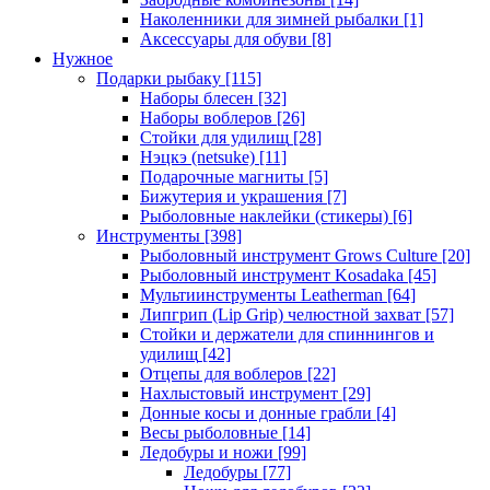
Наколенники для зимней рыбалки
[1]
Аксессуары для обуви
[8]
Нужное
Подарки рыбаку
[115]
Наборы блесен
[32]
Наборы воблеров
[26]
Стойки для удилищ
[28]
Нэцкэ (netsuke)
[11]
Подарочные магниты
[5]
Бижутерия и украшения
[7]
Рыболовные наклейки (стикеры)
[6]
Инструменты
[398]
Рыболовный инструмент Grows Culture
[20]
Рыболовный инструмент Kosadaka
[45]
Мультиинструменты Leatherman
[64]
Липгрип (Lip Grip) челюстной захват
[57]
Стойки и держатели для спиннингов и
удилищ
[42]
Отцепы для воблеров
[22]
Нахлыстовый инструмент
[29]
Донные косы и донные грабли
[4]
Весы рыболовные
[14]
Ледобуры и ножи
[99]
Ледобуры
[77]