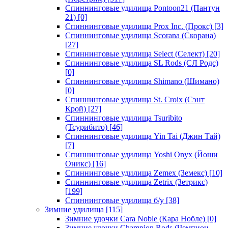
Спиннинговые удилища Pontoon21 (Пантун
21)
[0]
Спиннинговые удилища Prox Inc. (Прокс)
[3]
Спиннинговые удилища Scorana (Скорана)
[27]
Спиннинговые удилища Select (Селект)
[20]
Спиннинговые удилища SL Rods (СЛ Родс)
[0]
Спиннинговые удилища Shimano (Шимано)
[0]
Спиннинговые удилища St. Croix (Сэнт
Крой)
[27]
Спиннинговые удилища Tsuribito
(Тсурибито)
[46]
Спиннинговые удилища Yin Tai (Джин Тай)
[7]
Спиннинговые удилища Yoshi Onyx (Йоши
Оникс)
[16]
Спиннинговые удилища Zemex (Земекс)
[10]
Спиннинговые удилища Zetrix (Зетрикс)
[199]
Спиннинговые удилища б/у
[38]
Зимние удилища
[115]
Зимние удочки Cara Noble (Кара Нобле)
[0]
Зимние удочки Champion Rods (Чемпион