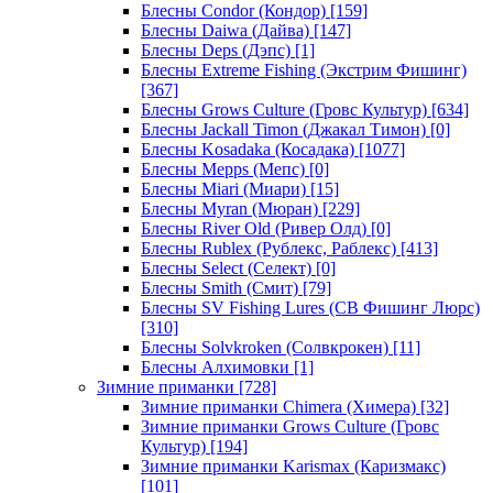
Блесны Condor (Кондор)
[159]
Блесны Daiwa (Дайва)
[147]
Блесны Deps (Дэпс)
[1]
Блесны Extreme Fishing (Экстрим Фишинг)
[367]
Блесны Grows Culture (Гровс Культур)
[634]
Блесны Jackall Timon (Джакал Тимон)
[0]
Блесны Kosadaka (Косадака)
[1077]
Блесны Mepps (Мепс)
[0]
Блесны Miari (Миари)
[15]
Блесны Myran (Мюран)
[229]
Блесны River Old (Ривер Олд)
[0]
Блесны Rublex (Рублекс, Раблекс)
[413]
Блесны Select (Селект)
[0]
Блесны Smith (Смит)
[79]
Блесны SV Fishing Lures (СВ Фишинг Люрс)
[310]
Блесны Solvkroken (Солвкрокен)
[11]
Блесны Алхимовки
[1]
Зимние приманки
[728]
Зимние приманки Chimera (Химера)
[32]
Зимние приманки Grows Culture (Гровс
Культур)
[194]
Зимние приманки Karismax (Каризмакс)
[101]