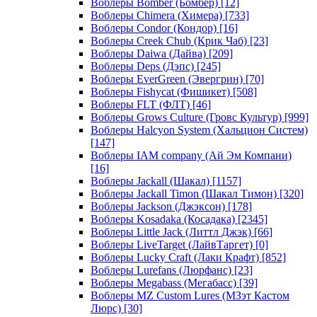
Воблеры Bomber (Бомбер)
[12]
Воблеры Chimera (Химера)
[733]
Воблеры Condor (Кондор)
[16]
Воблеры Creek Chub (Крик Чаб)
[23]
Воблеры Daiwa (Дайва)
[209]
Воблеры Deps (Дэпс)
[245]
Воблеры EverGreen (Эвергрин)
[70]
Воблеры Fishycat (Фишикет)
[508]
Воблеры FLT (ФЛТ)
[46]
Воблеры Grows Culture (Гровс Культур)
[999]
Воблеры Halcyon System (Хальцион Систем)
[147]
Воблеры IAM company (Ай Эм Компани)
[16]
Воблеры Jackall (Шакал)
[1157]
Воблеры Jackall Timon (Шакал Тимон)
[320]
Воблеры Jackson (Джэксон)
[178]
Воблеры Kosadaka (Косадака)
[2345]
Воблеры Little Jack (Литтл Джэк)
[66]
Воблеры LiveTarget (ЛайвТаргет)
[0]
Воблеры Lucky Craft (Лаки Крафт)
[852]
Воблеры Lurefans (Люрфанс)
[23]
Воблеры Megabass (Мегабасс)
[39]
Воблеры MZ Custom Lures (МЗэт Кастом
Люрс)
[30]