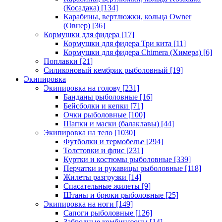
(Косадака)
[134]
Карабины, вертлюжки, кольца Owner
(Овнер)
[36]
Кормушки для фидера
[17]
Кормушки для фидера Три кита
[11]
Кормушки для фидера Chimera (Химера)
[6]
Поплавки
[21]
Силиконовый кембрик рыболовный
[19]
Экипировка
Экипировка на голову
[231]
Банданы рыболовные
[16]
Бейсболки и кепки
[71]
Очки рыболовные
[100]
Шапки и маски (балаклавы)
[44]
Экипировка на тело
[1030]
Футболки и термобелье
[294]
Толстовки и флис
[231]
Куртки и костюмы рыболовные
[339]
Перчатки и рукавицы рыболовные
[118]
Жилеты разгрузки
[14]
Спасательные жилеты
[9]
Штаны и брюки рыболовные
[25]
Экипировка на ноги
[149]
Сапоги рыболовные
[126]
Забродные комбинезоны
[14]