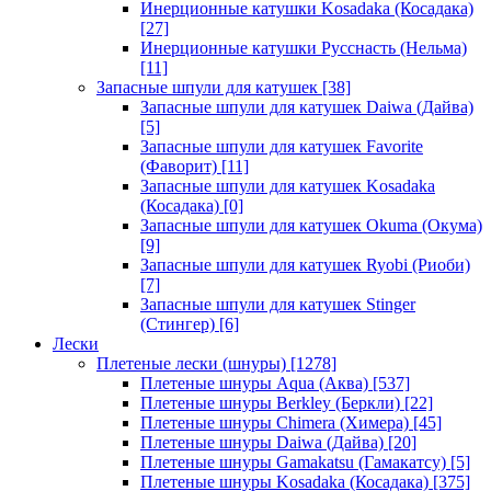
Инерционные катушки Kosadaka (Косадака)
[27]
Инерционные катушки Русснасть (Нельма)
[11]
Запасные шпули для катушек
[38]
Запасные шпули для катушек Daiwa (Дайва)
[5]
Запасные шпули для катушек Favorite
(Фаворит)
[11]
Запасные шпули для катушек Kosadaka
(Косадака)
[0]
Запасные шпули для катушек Okuma (Окума)
[9]
Запасные шпули для катушек Ryobi (Риоби)
[7]
Запасные шпули для катушек Stinger
(Стингер)
[6]
Лески
Плетеные лески (шнуры)
[1278]
Плетеные шнуры Aqua (Аква)
[537]
Плетеные шнуры Berkley (Беркли)
[22]
Плетеные шнуры Chimera (Химера)
[45]
Плетеные шнуры Daiwa (Дайва)
[20]
Плетеные шнуры Gamakatsu (Гамакатсу)
[5]
Плетеные шнуры Kosadaka (Косадака)
[375]