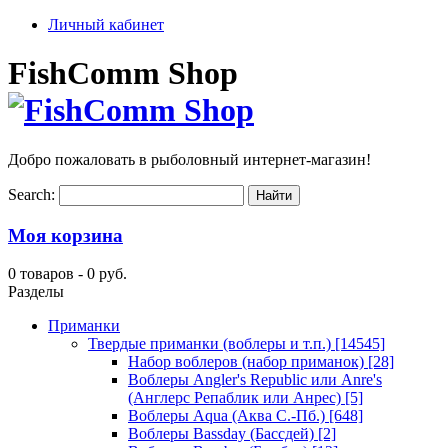
Личный кабинет
FishComm Shop
Добро пожаловать в рыболовный интернет-магазин!
Search:
Моя корзина
0 товаров -
0 руб.
Разделы
Приманки
Твердые приманки (воблеры и т.п.)
[14545]
Набор воблеров (набор приманок)
[28]
Воблеры Angler's Republic или Anre's
(Англерс Репаблик или Анрес)
[5]
Воблеры Aqua (Аква С.-Пб.)
[648]
Воблеры Bassday (Бассдей)
[2]