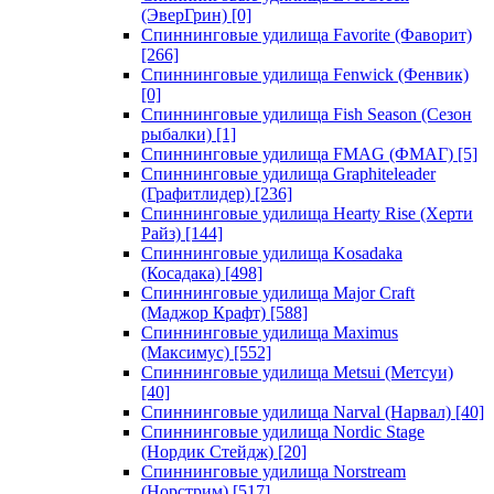
(ЭверГрин)
[0]
Спиннинговые удилища Favorite (Фаворит)
[266]
Спиннинговые удилища Fenwick (Фенвик)
[0]
Спиннинговые удилища Fish Season (Сезон
рыбалки)
[1]
Спиннинговые удилища FMAG (ФМАГ)
[5]
Спиннинговые удилища Graphiteleader
(Графитлидер)
[236]
Спиннинговые удилища Hearty Rise (Херти
Райз)
[144]
Спиннинговые удилища Kosadaka
(Косадака)
[498]
Спиннинговые удилища Major Craft
(Маджор Крафт)
[588]
Спиннинговые удилища Maximus
(Максимус)
[552]
Спиннинговые удилища Metsui (Метсуи)
[40]
Спиннинговые удилища Narval (Нарвал)
[40]
Спиннинговые удилища Nordic Stage
(Нордик Стейдж)
[20]
Спиннинговые удилища Norstream
(Норстрим)
[517]