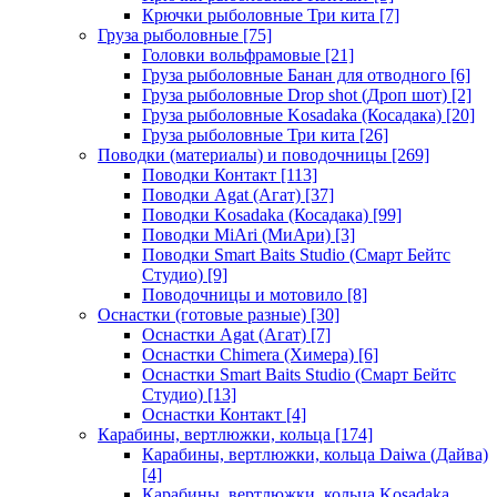
Крючки рыболовные Три кита
[7]
Груза рыболовные
[75]
Головки вольфрамовые
[21]
Груза рыболовные Банан для отводного
[6]
Груза рыболовные Drop shot (Дроп шот)
[2]
Груза рыболовные Kosadaka (Косадака)
[20]
Груза рыболовные Три кита
[26]
Поводки (материалы) и поводочницы
[269]
Поводки Контакт
[113]
Поводки Agat (Агат)
[37]
Поводки Kosadaka (Косадака)
[99]
Поводки MiAri (МиАри)
[3]
Поводки Smart Baits Studio (Смарт Бейтс
Студио)
[9]
Поводочницы и мотовило
[8]
Оснастки (готовые разные)
[30]
Оснастки Agat (Агат)
[7]
Оснастки Chimera (Химера)
[6]
Оснастки Smart Baits Studio (Смарт Бейтс
Студио)
[13]
Оснастки Контакт
[4]
Карабины, вертлюжки, кольца
[174]
Карабины, вертлюжки, кольца Daiwa (Дайва)
[4]
Карабины, вертлюжки, кольца Kosadaka