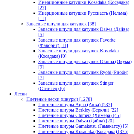
Инерционные катушки Kosadaka (Косадака)
[27]
Инерционные катушки Русснасть (Нельма)
[11]
Запасные шпули для катушек
[38]
Запасные шпули для катушек Daiwa (Дайва)
[5]
Запасные шпули для катушек Favorite
(Фаворит)
[11]
Запасные шпули для катушек Kosadaka
(Косадака)
[0]
Запасные шпули для катушек Okuma (Окума)
[9]
Запасные шпули для катушек Ryobi (Риоби)
[7]
Запасные шпули для катушек Stinger
(Стингер)
[6]
Лески
Плетеные лески (шнуры)
[1278]
Плетеные шнуры Aqua (Аква)
[537]
Плетеные шнуры Berkley (Беркли)
[22]
Плетеные шнуры Chimera (Химера)
[45]
Плетеные шнуры Daiwa (Дайва)
[20]
Плетеные шнуры Gamakatsu (Гамакатсу)
[5]
Плетеные шнуры Kosadaka (Косадака)
[375]