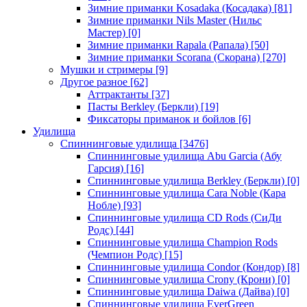
Зимние приманки Kosadaka (Косадака)
[81]
Зимние приманки Nils Master (Нильс
Мастер)
[0]
Зимние приманки Rapala (Рапала)
[50]
Зимние приманки Scorana (Скорана)
[270]
Мушки и стримеры
[9]
Другое разное
[62]
Аттрактанты
[37]
Пасты Berkley (Беркли)
[19]
Фиксаторы приманок и бойлов
[6]
Удилища
Спиннинговые удилища
[3476]
Спиннинговые удилища Abu Garcia (Абу
Гарсия)
[16]
Спиннинговые удилища Berkley (Беркли)
[0]
Спиннинговые удилища Cara Noble (Кара
Нобле)
[93]
Спиннинговые удилища CD Rods (СиДи
Родс)
[44]
Спиннинговые удилища Champion Rods
(Чемпион Родс)
[15]
Спиннинговые удилища Condor (Кондор)
[8]
Спиннинговые удилища Crony (Крони)
[0]
Спиннинговые удилища Daiwa (Дайва)
[0]
Спиннинговые удилища EverGreen