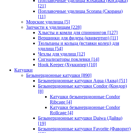
Поплавочные удилища Kosadaka (Косадака)
[21]
Поплавочные удилища Scorana (Скорана)
[11]
Морские удилища
[5]
Запчасти к удилищам
[228]
Хлысты и комли для спиннингов
[127]
Вершинки для фидера (квивертип)
[11]
Тюльпаны и кольца (вставки колец) для
удилищ
[54]
Чехлы для удилищ
[12]
Сигнализаторы поклевки
[14]
Hook Keeper (Хуккипер)
[10]
Катушки
Безынерционные катушки
[890]
Безынерционные катушки Aqua (Аква)
[51]
Безынерционные катушки Condor (Кондор)
[8]
Катушки безынерционные Condor
Ribcage
[4]
Катушки безынерционные Condor
Rollcage
[4]
Безынерционные катушки Daiwa (Дайва)
[19]
Безынерционные катушки Favorite (Фаворит)