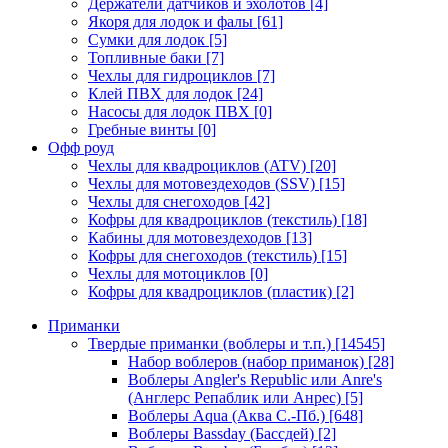
Держатели датчиков и эхолотов
[4]
Якоря для лодок и фалы
[61]
Сумки для лодок
[5]
Топливные баки
[7]
Чехлы для гидроциклов
[7]
Клей ПВХ для лодок
[24]
Насосы для лодок ПВХ
[0]
Гребные винты
[0]
Офф роуд
Чехлы для квадроциклов (ATV)
[20]
Чехлы для мотовездеходов (SSV)
[15]
Чехлы для снегоходов
[42]
Кофры для квадроциклов (текстиль)
[18]
Кабины для мотовездеходов
[13]
Кофры для снегоходов (текстиль)
[15]
Чехлы для мотоциклов
[0]
Кофры для квадроциклов (пластик)
[2]
Приманки
Твердые приманки (воблеры и т.п.)
[14545]
Набор воблеров (набор приманок)
[28]
Воблеры Angler's Republic или Anre's
(Англерс Репаблик или Анрес)
[5]
Воблеры Aqua (Аква С.-Пб.)
[648]
Воблеры Bassday (Бассдей)
[2]