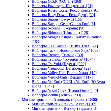
Воблеры O.S.P. (О.С.П.)
[368]
Воблеры Pazdesign (Паздизайн)
[21]
Воблеры Rosso Corsa (Россо Корса)
[91]
Воблеры Rosy Dawn (Рози Даун)
[30]
Воблеры Saurus (Саурус)
[155]
Воблеры Savage Gear (Саваж Гир)
[6]
Воблеры Scorana (Скорана)
[90]
Воблеры Shimano (Шимано)
[128]
Воблеры Skagit Designs (Скагит Дизайнс)
[183]
Воблеры T.H. Tackle (ТиЭйч Текл)
[21]
Воблеры Tackle House (Тэкл Хаус)
[693]
Воблеры Tiemco (Тиемко)
[30]
Воблеры Tsuribito (Тсурибито)
[1074]
Воблеры TsuYoki (Тсуеки)
[909]
Воблеры Vagabond (Вагабонд)
[22]
Воблеры Valley Hill (Волли Хилл)
[12]
Воблеры Verdict-baits (Вердикт)
[17]
Воблеры Yo-Zuri (DUEL / Yo-Zuri) (Ю-Зури
Дюэл)
[1547]
Воблеры Yoshi Onyx (Йоши Оникс)
[0]
Воблеры Zenith (Зенич)
[299]
Мягкие приманки (силикон, поролон)
[3466]
Мягкие приманки Akkoi (Аккои)
[165]
Мягкие приманки Berkley (Беркли)
[3]