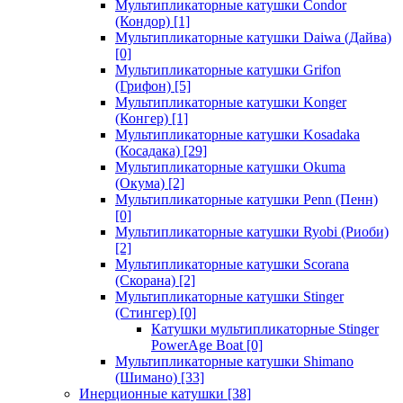
Мультипликаторные катушки Condor
(Кондор)
[1]
Мультипликаторные катушки Daiwa (Дайва)
[0]
Мультипликаторные катушки Grifon
(Грифон)
[5]
Мультипликаторные катушки Konger
(Конгер)
[1]
Мультипликаторные катушки Kosadaka
(Косадака)
[29]
Мультипликаторные катушки Okuma
(Окума)
[2]
Мультипликаторные катушки Penn (Пенн)
[0]
Мультипликаторные катушки Ryobi (Риоби)
[2]
Мультипликаторные катушки Scorana
(Скорана)
[2]
Мультипликаторные катушки Stinger
(Стингер)
[0]
Катушки мультипликаторные Stinger
PowerAge Boat
[0]
Мультипликаторные катушки Shimano
(Шимано)
[33]
Инерционные катушки
[38]