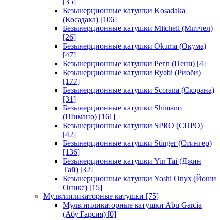
[35]
Безынерционные катушки Kosadaka
(Косадака)
[106]
Безынерционные катушки Mitchell (Митчел)
[26]
Безынерционные катушки Okuma (Окума)
[47]
Безынерционные катушки Penn (Пенн)
[4]
Безынерционные катушки Ryobi (Риоби)
[177]
Безынерционные катушки Scorana (Скорана)
[31]
Безынерционные катушки Shimano
(Шимано)
[161]
Безынерционные катушки SPRO (СПРО)
[42]
Безынерционные катушки Stinger (Стингер)
[136]
Безынерционные катушки Yin Tai (Джин
Тай)
[32]
Безынерционные катушки Yoshi Onyx (Йоши
Оникс)
[15]
Мультипликаторные катушки
[75]
Мультипликаторные катушки Abu Garcia
(Абу Гарсия)
[0]