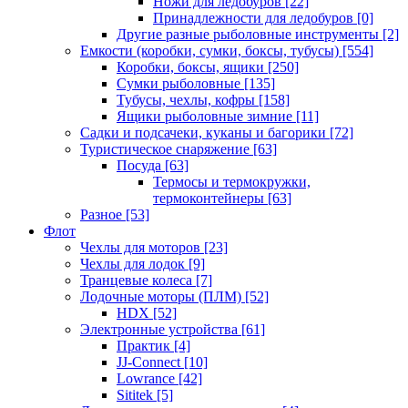
Ножи для ледобуров
[22]
Принадлежности для ледобуров
[0]
Другие разные рыболовные инструменты
[2]
Емкости (коробки, сумки, боксы, тубусы)
[554]
Коробки, боксы, ящики
[250]
Сумки рыболовные
[135]
Тубусы, чехлы, кофры
[158]
Ящики рыболовные зимние
[11]
Садки и подсачеки, куканы и багорики
[72]
Туристическое снаряжение
[63]
Посуда
[63]
Термосы и термокружки,
термоконтейнеры
[63]
Разное
[53]
Флот
Чехлы для моторов
[23]
Чехлы для лодок
[9]
Транцевые колеса
[7]
Лодочные моторы (ПЛМ)
[52]
HDX
[52]
Электронные устройства
[61]
Практик
[4]
JJ-Connect
[10]
Lowrance
[42]
Sititek
[5]