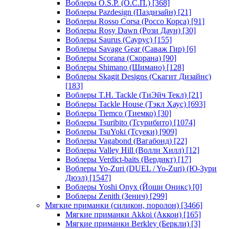
Воблеры O.S.P. (О.С.П.)
[368]
Воблеры Pazdesign (Паздизайн)
[21]
Воблеры Rosso Corsa (Россо Корса)
[91]
Воблеры Rosy Dawn (Рози Даун)
[30]
Воблеры Saurus (Саурус)
[155]
Воблеры Savage Gear (Саваж Гир)
[6]
Воблеры Scorana (Скорана)
[90]
Воблеры Shimano (Шимано)
[128]
Воблеры Skagit Designs (Скагит Дизайнс)
[183]
Воблеры T.H. Tackle (ТиЭйч Текл)
[21]
Воблеры Tackle House (Тэкл Хаус)
[693]
Воблеры Tiemco (Тиемко)
[30]
Воблеры Tsuribito (Тсурибито)
[1074]
Воблеры TsuYoki (Тсуеки)
[909]
Воблеры Vagabond (Вагабонд)
[22]
Воблеры Valley Hill (Волли Хилл)
[12]
Воблеры Verdict-baits (Вердикт)
[17]
Воблеры Yo-Zuri (DUEL / Yo-Zuri) (Ю-Зури
Дюэл)
[1547]
Воблеры Yoshi Onyx (Йоши Оникс)
[0]
Воблеры Zenith (Зенич)
[299]
Мягкие приманки (силикон, поролон)
[3466]
Мягкие приманки Akkoi (Аккои)
[165]
Мягкие приманки Berkley (Беркли)
[3]