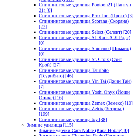
Спиннинговые удилища Pontoon21 (Пантун
21)
[0]
Спиннинговые удилища Prox Inc. (Прокс)
[3]
Спиннинговые удилища Scorana (Скорана)
[27]
Спиннинговые удилища Select (Селект)
[20]
Спиннинговые удилища SL Rods (СЛ Родс)
[0]
Спиннинговые удилища Shimano (Шимано)
[0]
Спиннинговые удилища St. Croix (Сэнт
Крой)
[27]
Спиннинговые удилища Tsuribito
(Тсурибито)
[46]
Спиннинговые удилища Yin Tai (Джин Тай)
[7]
Спиннинговые удилища Yoshi Onyx (Йоши
Оникс)
[16]
Спиннинговые удилища Zemex (Земекс)
[10]
Спиннинговые удилища Zetrix (Зетрикс)
[199]
Спиннинговые удилища б/у
[38]
Зимние удилища
[115]
Зимние удочки Cara Noble (Кара Нобле)
[0]
Зимние удочки Champion Rods (Чемпион