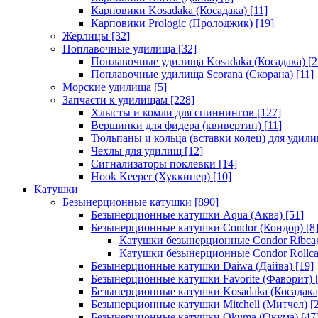
Карповики Kosadaka (Косадака)
[11]
Карповики Prologic (Пролоджик)
[19]
Жерлицы
[32]
Поплавочные удилища
[32]
Поплавочные удилища Kosadaka (Косадака)
[2
Поплавочные удилища Scorana (Скорана)
[11]
Морские удилища
[5]
Запчасти к удилищам
[228]
Хлысты и комли для спиннингов
[127]
Вершинки для фидера (квивертип)
[11]
Тюльпаны и кольца (вставки колец) для удил
Чехлы для удилищ
[12]
Сигнализаторы поклевки
[14]
Hook Keeper (Хуккипер)
[10]
Катушки
Безынерционные катушки
[890]
Безынерционные катушки Aqua (Аква)
[51]
Безынерционные катушки Condor (Кондор)
[8
Катушки безынерционные Condor Ribca
Катушки безынерционные Condor Rollc
Безынерционные катушки Daiwa (Дайва)
[19]
Безынерционные катушки Favorite (Фаворит)
[
Безынерционные катушки Kosadaka (Косадака
Безынерционные катушки Mitchell (Митчел)
[2
Безынерционные катушки Okuma (Окума)
[47