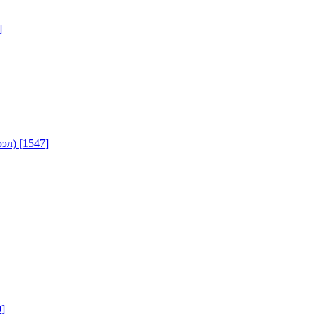
]
юэл)
[1547]
]