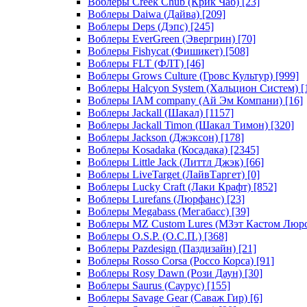
Воблеры Creek Chub (Крик Чаб)
[23]
Воблеры Daiwa (Дайва)
[209]
Воблеры Deps (Дэпс)
[245]
Воблеры EverGreen (Эвергрин)
[70]
Воблеры Fishycat (Фишикет)
[508]
Воблеры FLT (ФЛТ)
[46]
Воблеры Grows Culture (Гровс Культур)
[999]
Воблеры Halcyon System (Хальцион Систем)
[
Воблеры IAM company (Ай Эм Компани)
[16]
Воблеры Jackall (Шакал)
[1157]
Воблеры Jackall Timon (Шакал Тимон)
[320]
Воблеры Jackson (Джэксон)
[178]
Воблеры Kosadaka (Косадака)
[2345]
Воблеры Little Jack (Литтл Джэк)
[66]
Воблеры LiveTarget (ЛайвТаргет)
[0]
Воблеры Lucky Craft (Лаки Крафт)
[852]
Воблеры Lurefans (Люрфанс)
[23]
Воблеры Megabass (Мегабасс)
[39]
Воблеры MZ Custom Lures (МЗэт Кастом Люр
Воблеры O.S.P. (О.С.П.)
[368]
Воблеры Pazdesign (Паздизайн)
[21]
Воблеры Rosso Corsa (Россо Корса)
[91]
Воблеры Rosy Dawn (Рози Даун)
[30]
Воблеры Saurus (Саурус)
[155]
Воблеры Savage Gear (Саваж Гир)
[6]