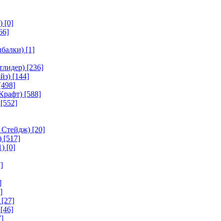
)
[0]
66]
ыбалки)
[1]
тлидер)
[236]
йз)
[144]
[498]
Крафт)
[588]
[552]
 Стейдж)
[20]
)
[517]
1)
[0]
]
]
]
[27]
[46]
]