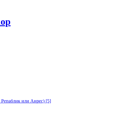
с Репаблик или Анрес)
[5]