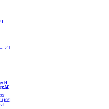
1]
ищ
[54]
]
ge
[4]
age
[4]
35]
)
[106]
6]
]