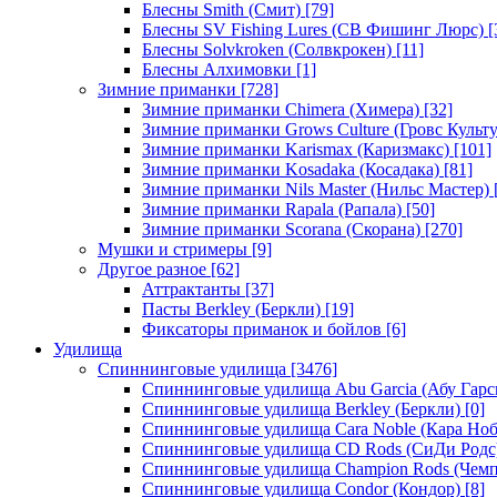
Блесны Smith (Смит)
[79]
Блесны SV Fishing Lures (СВ Фишинг Люрс)
[
Блесны Solvkroken (Солвкрокен)
[11]
Блесны Алхимовки
[1]
Зимние приманки
[728]
Зимние приманки Chimera (Химера)
[32]
Зимние приманки Grows Culture (Гровс Культу
Зимние приманки Karismax (Каризмакс)
[101]
Зимние приманки Kosadaka (Косадака)
[81]
Зимние приманки Nils Master (Нильс Мастер)
Зимние приманки Rapala (Рапала)
[50]
Зимние приманки Scorana (Скорана)
[270]
Мушки и стримеры
[9]
Другое разное
[62]
Аттрактанты
[37]
Пасты Berkley (Беркли)
[19]
Фиксаторы приманок и бойлов
[6]
Удилища
Спиннинговые удилища
[3476]
Спиннинговые удилища Abu Garcia (Абу Гарс
Спиннинговые удилища Berkley (Беркли)
[0]
Спиннинговые удилища Cara Noble (Кара Ноб
Спиннинговые удилища CD Rods (СиДи Родс
Спиннинговые удилища Champion Rods (Чемп
Спиннинговые удилища Condor (Кондор)
[8]