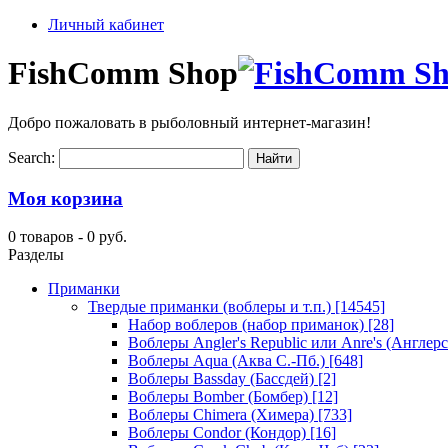
Личный кабинет
FishComm Shop
Добро пожаловать в рыболовный интернет-магазин!
Search:
Моя корзина
0 товаров -
0 руб.
Разделы
Приманки
Твердые приманки (воблеры и т.п.)
[14545]
Набор воблеров (набор приманок)
[28]
Воблеры Angler's Republic или Anre's (Англер
Воблеры Aqua (Аква С.-Пб.)
[648]
Воблеры Bassday (Бассдей)
[2]
Воблеры Bomber (Бомбер)
[12]
Воблеры Chimera (Химера)
[733]
Воблеры Condor (Кондор)
[16]