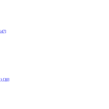
147]
с)
[30]