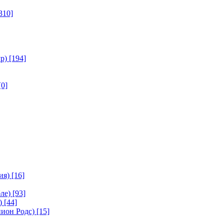
310]
р)
[194]
[0]
ия)
[16]
ле)
[93]
)
[44]
ион Родс)
[15]