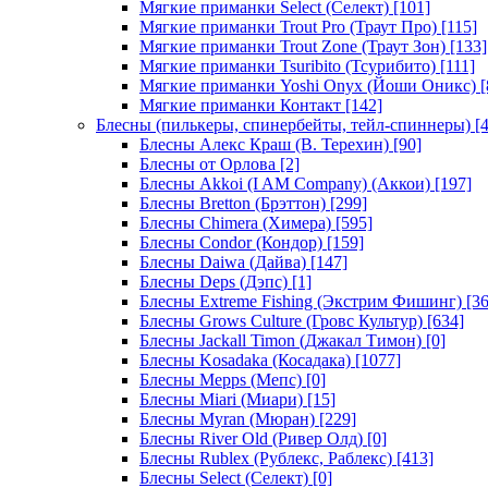
Мягкие приманки Select (Селект)
[101]
Мягкие приманки Trout Pro (Траут Про)
[115]
Мягкие приманки Trout Zone (Траут Зон)
[133]
Мягкие приманки Tsuribito (Тсурибито)
[111]
Мягкие приманки Yoshi Onyx (Йоши Оникс)
[
Мягкие приманки Контакт
[142]
Блесны (пилькеры, спинербейты, тейл-спиннеры)
[4
Блесны Алекс Краш (В. Терехин)
[90]
Блесны от Орлова
[2]
Блесны Akkoi (I AM Company) (Аккои)
[197]
Блесны Bretton (Брэттон)
[299]
Блесны Chimera (Химера)
[595]
Блесны Condor (Кондор)
[159]
Блесны Daiwa (Дайва)
[147]
Блесны Deps (Дэпс)
[1]
Блесны Extreme Fishing (Экстрим Фишинг)
[36
Блесны Grows Culture (Гровс Культур)
[634]
Блесны Jackall Timon (Джакал Тимон)
[0]
Блесны Kosadaka (Косадака)
[1077]
Блесны Mepps (Мепс)
[0]
Блесны Miari (Миари)
[15]
Блесны Myran (Мюран)
[229]
Блесны River Old (Ривер Олд)
[0]
Блесны Rublex (Рублекс, Раблекс)
[413]
Блесны Select (Селект)
[0]