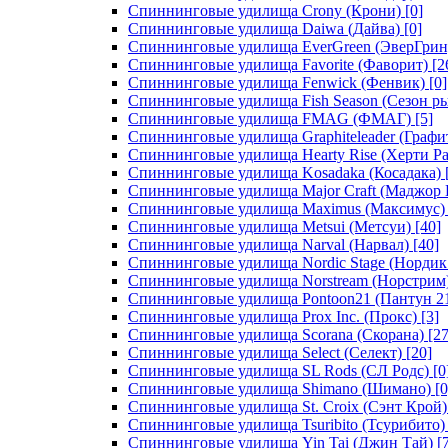
Спиннинговые удилища Crony (Крони)
[0]
Спиннинговые удилища Daiwa (Дайва)
[0]
Спиннинговые удилища EverGreen (ЭверГрин
Спиннинговые удилища Favorite (Фаворит)
[2
Спиннинговые удилища Fenwick (Фенвик)
[0]
Спиннинговые удилища Fish Season (Сезон р
Спиннинговые удилища FMAG (ФМАГ)
[5]
Спиннинговые удилища Graphiteleader (Графи
Спиннинговые удилища Hearty Rise (Херти Ра
Спиннинговые удилища Kosadaka (Косадака)
Спиннинговые удилища Major Craft (Маджор 
Спиннинговые удилища Maximus (Максимус)
Спиннинговые удилища Metsui (Метсуи)
[40]
Спиннинговые удилища Narval (Нарвал)
[40]
Спиннинговые удилища Nordic Stage (Нордик
Спиннинговые удилища Norstream (Норстрим
Спиннинговые удилища Pontoon21 (Пантун 2
Спиннинговые удилища Prox Inc. (Прокс)
[3]
Спиннинговые удилища Scorana (Скорана)
[27
Спиннинговые удилища Select (Селект)
[20]
Спиннинговые удилища SL Rods (СЛ Родс)
[0
Спиннинговые удилища Shimano (Шимано)
[0
Спиннинговые удилища St. Croix (Сэнт Крой)
Спиннинговые удилища Tsuribito (Тсурибито)
Спиннинговые удилища Yin Tai (Джин Тай)
[7