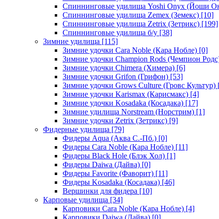
Спиннинговые удилища Yoshi Onyx (Йоши О
Спиннинговые удилища Zemex (Земекс)
[10]
Спиннинговые удилища Zetrix (Зетрикс)
[199]
Спиннинговые удилища б/у
[38]
Зимние удилища
[115]
Зимние удочки Cara Noble (Кара Нобле)
[0]
Зимние удочки Champion Rods (Чемпион Родс
Зимние удочки Chimera (Химера)
[6]
Зимние удочки Grifon (Грифон)
[53]
Зимние удочки Grows Culture (Гровс Культур)
Зимние удочки Karismax (Карисмакс)
[4]
Зимние удочки Kosadaka (Косадака)
[17]
Зимние удилища Norstream (Норстрим)
[1]
Зимние удочки Zetrix (Зетрикс)
[9]
Фидерные удилища
[79]
Фидеры Aqua (Аква С.-Пб.)
[0]
Фидеры Cara Noble (Кара Нобле)
[11]
Фидеры Black Hole (Блэк Хол)
[1]
Фидеры Daiwa (Дайва)
[0]
Фидеры Favorite (Фаворит)
[11]
Фидеры Kosadaka (Косадака)
[46]
Вершинки для фидера
[10]
Карповые удилища
[34]
Карповики Cara Noble (Кара Нобле)
[4]
Карповики Daiwa (Дайва)
[0]