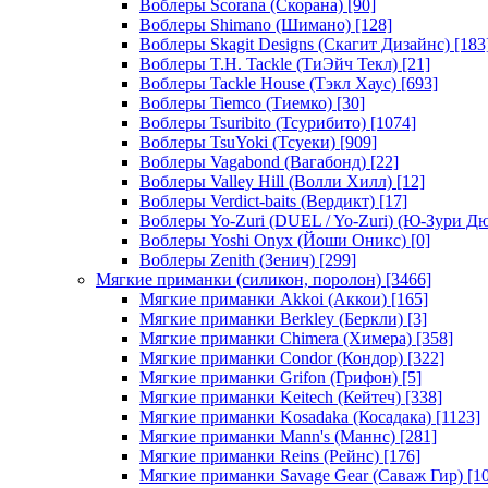
Воблеры Scorana (Скорана)
[90]
Воблеры Shimano (Шимано)
[128]
Воблеры Skagit Designs (Скагит Дизайнс)
[183
Воблеры T.H. Tackle (ТиЭйч Текл)
[21]
Воблеры Tackle House (Тэкл Хаус)
[693]
Воблеры Tiemco (Тиемко)
[30]
Воблеры Tsuribito (Тсурибито)
[1074]
Воблеры TsuYoki (Тсуеки)
[909]
Воблеры Vagabond (Вагабонд)
[22]
Воблеры Valley Hill (Волли Хилл)
[12]
Воблеры Verdict-baits (Вердикт)
[17]
Воблеры Yo-Zuri (DUEL / Yo-Zuri) (Ю-Зури Д
Воблеры Yoshi Onyx (Йоши Оникс)
[0]
Воблеры Zenith (Зенич)
[299]
Мягкие приманки (силикон, поролон)
[3466]
Мягкие приманки Akkoi (Аккои)
[165]
Мягкие приманки Berkley (Беркли)
[3]
Мягкие приманки Chimera (Химера)
[358]
Мягкие приманки Condor (Кондор)
[322]
Мягкие приманки Grifon (Грифон)
[5]
Мягкие приманки Keitech (Кейтеч)
[338]
Мягкие приманки Kosadaka (Косадака)
[1123]
Мягкие приманки Mann's (Маннс)
[281]
Мягкие приманки Reins (Рейнс)
[176]
Мягкие приманки Savage Gear (Саваж Гир)
[10