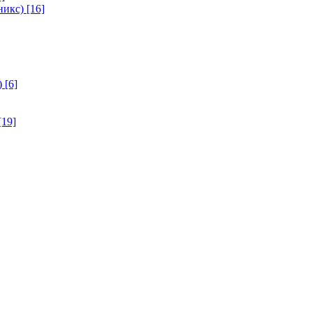
никс)
[16]
)
[6]
[19]